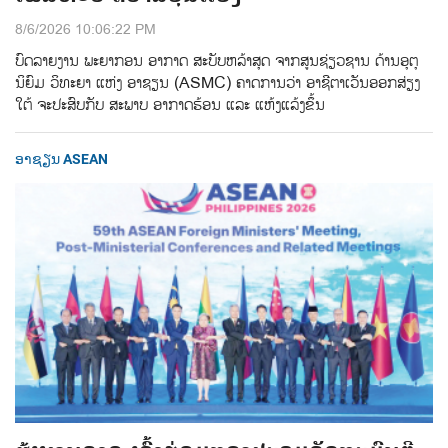
8/6/2026 10:06:22 PM
ບົດລາຍງານ ພະຍາກອນ ອາກາດ ສະບັບຫລ້າສຸດ ຈາກສູນຊ່ຽວຊານ ດ້ານອຸຕຸ
ນິຍົມ ວິທະຍາ ແຫ່ງ ອາຊຽນ (ASMC) ຄາດການວ່າ ອາຊີຕາເວັນອອກສ່ຽງ
ໃຕ້ ຈະປະສົບກັບ ສະພາບ ອາກາດຮ້ອນ ແລະ ແຫ້ງແລ້ງຂຶ້ນ
ອາຊຽນ ASEAN