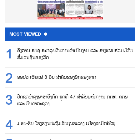
MOST VIEWED
ອົງການ ສປຊ ສະຫລຸບຜົນການດຳເນີນງານ ແລະ ສາງແຜນຮ່ວມມືກັບ
ສື່ມວນຊົນຂອງລັດ
ອອປສ ເຜີຍແຜ່ 3 ວັນ ສຳຄັນຂອງພັກຂອງຊາດ
ປິດຊຸດບຳລຸງພາສາອັງກິດ ຊຸດທີ 47 ສຳລັບພະນັກງານ ກຕທ, ຄຕພ
ແລະ ບັນດາກະຊວງ
ມອບ-ຮັບ ໂຮງຮຽນປະຖົມສົບບູນຮະລາງ ເມືອງສາມັກຄິໄຊ