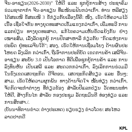
ຈີນ-ອາ​ຊຽນ(
2026-2030)”
ໃຫ້​ດີ
ແລະ ຊຸກ​ຍູ້​ການ​ສ້າງ​ ປະ​ຊາ​ຄົມ​
ຮ່ວມ​ຊາ​ຕາ​ກຳ ​ຈີນ-ອາ​ຊຽນ ​ທີ່​​ແໜ້ນ​ແຟ້ນ​ກວ່າ​ເກົ່າ. ທ່ານ ​ຫລີສຽງ​
ໄດ້​ສະ​ເໜີ ​ຂໍ້​ສະ​ເໜີ
3
ຂໍ້​ກ່ຽວ​ກັບ​ເລື່ອງ​ນີ້​ຄື:
ໜຶ່ງ
,
ເຮັດ​ໃຫ້​ຄວາມ​ໄວ້​
ເນື້ອ ​ເຊື່ອ​ໃຈ​ກັນ ​ທາງ​ຍຸດ​ທະ​ສາດ​ເຂັ້ມ​ແຂງກວ່າ​ເກົ່າ
,
ເພີ່ມ​ທະ​ວີ​ ການ​
ແລກ​ປ່ຽນ​ ທາງ​ຍຸດ​ທະ​ສາດ
,
ແກ້​ໄຂ​ຄວາມ​ເຫັນ​ຂັດ​ແຍ້ງ​ກັນ ​ຢ່າງ​
ເໝາະ​ສົມ
,
ເລັ່ງ​ລັດ​ຊຸກ​ຍູ້​ ການ​ປຶກ​ສາ​ຫາ​ລື​ ກ່ຽວ​ກັບ
“
ກົດ​ແຫ່ງ​ການ​
ປະ​ພຶດ ​ຢູ່​ທະ​ເລ​ຈີນ​ໃຕ້
”;
ສອງ
,
ເຮັດ​ໃຫ້​ການ​ເຊື່ອມ​ໂຍງ ​​ດ້ານ​ຜົນ​ປະ​
ໂຫຍດ ​ລົງ​ເລິກ ກວ່າ​ເກົ່າ
,
ຖື​​ເອົາການ​ປະ​ຕິ​ບັດ ​ເຂດ​ການ​ຄ້າ​ ເສ​ລີ​ຈີນ-
ອາ​ຊຽນ ​ສະ​ບັບ
3.0
ເປັນ​ໂອ​ກາດ ທີ່​ດີ​ເພື່ອ​ຊຸກ​ຍູ້​ການ​ຄ້າ ແລະ ການ​
ລົງ​ທຶນ​ຫັນ ​ເປັນ​ເສ​ລີ
ແລະ ​ສະ​ດວກກວ່າ​ເກົ່າ
,
ລົງ​ເລິກການ​ຮ່ວມ​ມື
ໃນ​ຂົງ​ເຂດ​ເສດ​ຖະ​ກິດ ​ດີ​ຈີ​ຕອນ
,
ເສດ​ຖະ​ກິດ​ສີ​ຂຽວ ​ແລະ​ ອື່ນໆ
;
ສາມ
,
ເຮັດ​ໃຫ້​​ຄວາມ​ຜູກ​ພັນ ​ທາງ​ດ້ານຈິດ​ໃຈ ​ໝັ້ນ​ທ່ຽງ​ ກວ່າ​ເກົ່າ
,
ຈັດ​ກິດ​ຈະ​ກຳ​ຕ່າງໆ​ ທີ່​ກ່ຽວ​ຂ້ອງ ​ສຳ​ລັບ​ປີ​ແລກ​ປ່ຽນ​ ວັດ​ທະ​ນະ​ທຳ​
ໃຫ້​ດີ
,
ສ້າງ​ກົນ​ໄກ​ ສຳ​ລັບ​ ກອງ​ປະ​ຊຸມ​ ລັດ​ຖະ​ມົນ​ຕີ​ ທ່ອງ​ທ່ຽວ ແລະ
ການ​ສຶກ​ສາ./.
(
ບັນນາທິການຂ່າວ:
ຕ່າງປະເທດ)
ຮຽບຮຽງ ຂ່າວໂດຍ:
ສະໄຫວ
ລາດປາກດີ
KPL