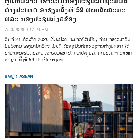
ຜູ້ແທນລາວ ເຂົ້າຮ່ວມກອງປະຊຸມລັດຖະມົນຕີ
ຕ່າງປະເທດ ອາຊຽນຄັ້ງທີ 59 ແບບຄົບຄະນະ
ແລະ ກອງປະຊຸມກ່ຽວຂ້ອງ
7/23/2026 9:47:24 AM
ວັນທີ 21 ກໍລະກົດ 2026 ທີ່ມະນິລາ, ປະເທດຟີລິບປິນ, ທ່ານ ທອງສະຫວັນ
ພົມວິຫານ ຮອງນາຍົກລັດຖະມົນຕີ, ລັດຖະມົນຕີກະຊວງການຕ່າງປະເທດ ໄດ້
ນຳພາຄະນະຜູ້ແທນລາວ ເຂົ້າຮ່ວມພິທີເປີດກອງປະຊຸມລັດຖະມົນຕີຕ່າງ ປະເທດ
ອາຊຽນ ຄັ້ງທີ 59 ຢ່າງເປັນທາງການ.
ອາຊຽນ ASEAN