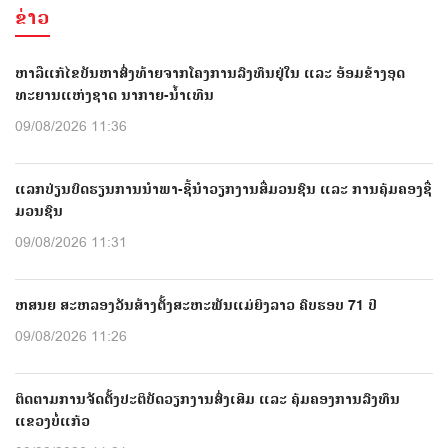
ຂ່າວ
ຫາລືແກ້ໄຂບັນຫາສົ່ງທ້າຍຈາກໂຄງການລົງທຶນຢູ່ໃນ ແລະ ອ້ອມຂ້າງອຸດ
ທະຍານແຫ່ງຊາດ ນາກາຍ-ນໍ້າເທີນ
09/08/2026 11:36
ແລກປ່ຽນບົດຮຽນການນຳພາ-ຊີ້ນຳວຽກງານສື່ມວນຊົນ ແລະ ການຄຸ້ມຄອງຊື່
ມວນຊົນ
09/08/2026 11:31
ຫສນຍ ສະຫລອງວັນສ້າງຕັ້ງສະຫະພັນແມ່ຍິງລາວ ຄົບຮອບ 71 ປີ
09/08/2026 11:26
ຕິດຕາມການຈັດຕັ້ງປະຕິບັດວຽກງານສົ່ງເສີມ ແລະ ຄຸ້ມຄອງການລົງທຶນ
ແຂວງບໍ່ແກ້ວ