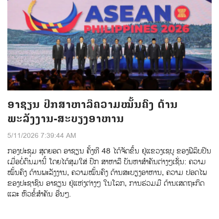
ອາຊຽນ ປຶກສາຫາລືຄວາມໝັ້ນຄົງ ດ້ານ
ພະລັງງານ-ສະບຽງອາຫານ
5/11/2026 7:39:44 AM
ກອງປະຊຸມ ສຸດຍອດ ອາຊຽນ ຄັ້ງທີ 48 ໄດ້ຈັດຂຶ້ນ ຢູ່ແຂວງເຊບູ ຂອງຟີລິບປີນ
ເມື່ອບໍ່ດົນມານີ້ ໂດຍໄດ້ສຸມໃສ່ ປຶກ ສາຫາລື ບັນຫາສຳຄັນຕ່າງໆເຊັ່ນ: ຄວາມ
ໝັ້ນຄົງ ດ້ານພະລັງງານ, ຄວາມໝັ້ນຄົງ ດ້ານສະບຽງອາຫານ, ຄວາມ ປອດໄພ
ຂອງປະຊາຊົນ ອາຊຽນ ຢູ່ແຫ່ງຕ່າງໆ ໃນໂລກ, ການຮ່ວມມື ດ້ານເສດຖະກິດ
ແລະ ຫົວຂໍ້ສຳຄັນ ອື່ນໆ.