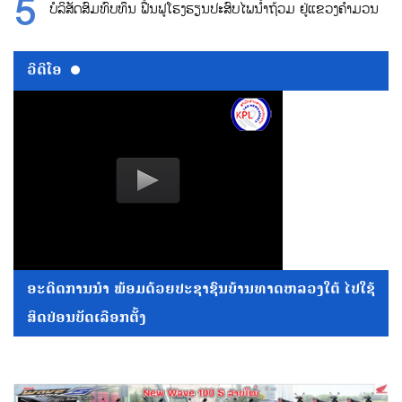
ບໍລິສັດສົມທົບທຶນ ຟື້ນຟູໂຮງຮຽນປະສົບໄພນ້ຳຖ້ວມ ຢູ່ແຂວງຄຳມວນ
ວີດີໂອ
ອະດີດການນໍາ ພ້ອມດ້ວຍປະຊາຊົນບ້ານທາດຫລວງໃຕ້ ໄປໃຊ້
ສິດປ່ອນບັດເລືອກຕັ້ງ