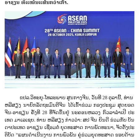
ອາ​ຊຽນ ​ທີ່​​ແໜ້ນ​ແຟ້ນ​ກວ່າ​ເກົ່າ.
ຂປລ.ວິທະຍຸ-ໂທລະພາບ ສູນກາງຈີນ, ວັນ​ທີ
28
ຕຸ​ລາ​ນີ້
,
ທ່ານ ​
ຫລີ​ສຽງ
ນາ​ຍົກ​ລັດ​ຖະ​ມົນ​ຕີ​ຈີນ ​ໄດ້​ເຂົ້າ​ຮ່ວມ ກອງ​ປະ​ຊຸມ ​ສຸດຍອດ​
ຈີນ-ອາ​ຊຽນ ​ຄັ້ງ​ທີ
28
ທີ່​ຈັດ​ຂຶ້ນ​ຢູ່ ​ນະ​ຄອນ​ຫລວງ ​ກົວ​ລາ​ລຳ​ເປີ​ ປະ​
ເທດ ​ມາ​ເລ​ເຊຍ. ທ່ານ ​ຫລີສຽງ​ ກ່າວ​ວ່າ:
ສປ ຈີນ​ ຍິນ​ດີ​ ຮ່ວມ​ກັບ ​ບັນ​
ດາ​ປະ​ເທດ​ ອາ​ຊຽນ ເຊື່ອມ​ຕໍ່ ​ຍຸດ​ທະ​ສາດ ​ການ​ພັດ​ທະ​ນາ​
,
ຈັດ​ຕັ້ງປະ​
ຕິ​ບັດ
“
ແຜນ​ດຳ​ເນີນ​ງານ ​ການ​ພົວ​ພັນ ​ຄູ່​ຮ່ວມ​ຍຸດ​ທະ​ສາດ ​ຮອບ​ດ້ານ​