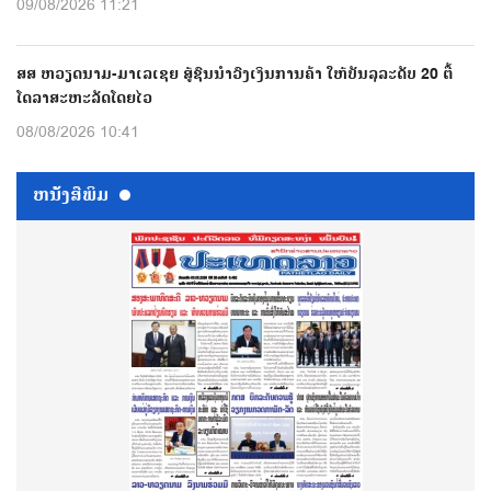
09/08/2026 11:21
ສສ ຫວຽດນາມ-ມາເລເຊຍ ສູ້ຊົນນຳວົງເງິນການຄ້າ ໃຫ້ບັນລຸລະດັບ 20 ຕື້
ໂດລາສະຫະລັດໂດຍໄວ
08/08/2026 10:41
ຫນ້ັງສືພິມ