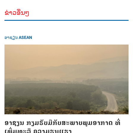
ຂ່າວອື່ນໆ
ອາຊຽນ ASEAN
ອາຊຽນ ກຽມຮັບມືກັບສະພາບພູມອາກາດ ທີ່
ເພີ່ມທະວີ ຄວາມຮຸນແຮງ