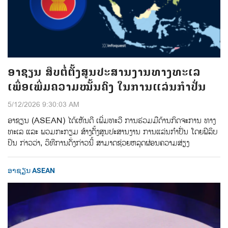
ອາຊຽນ ສືບຕໍ່ຕັ້ງສູນປະສານງານທາງທະເລ
ເພື່ອເພີ່ມຄວາມໝັ້ນຄົງ ໃນການແລ່ນກຳປັ່ນ
5/12/2026 9:30:03 AM
ອາຊຽນ (ASEAN) ໄດ້ເຫັນດີ ເພີ່ມທະວີ ການຮ່ວມມືດ້ານກິດຈະການ ທາງ
ທະເລ ແລະ ພວມກະກຽມ ສ້າງຕັ້ງສູນປະສານງານ ການແລ່ນກຳປັ່ນ ໂດຍຟີລິບ
ປິນ ກ່າວວ່າ, ວິທີການດັ່ງກ່າວນີ້ ສາມາດຊ່ວຍຫລຸດຜ່ອນຄວາມສ່ຽງ
ອາຊຽນ ASEAN