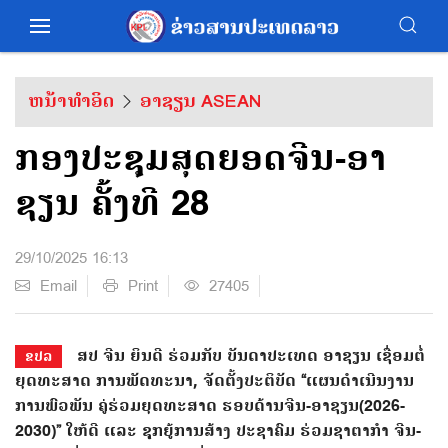
ຫນ້າທຳອິດ
ອາຊຽນ ASEAN
ກອງປະຊຸມສຸດຍອດຈີນ-ອາ
ຊຽນ ຄັ້ງທີ 28
29/10/2025 16:13
Email
Print
27405
ສປ ຈີນ​ ຍິນ​ດີ​ ຮ່ວມ​ກັບ ​ບັນ​ດາ​ປະ​ເທດ​ ອາ​ຊຽນ ເຊື່ອມ​ຕໍ່ ​
ຂປລ
ຍຸດ​ທະ​ສາດ ​ການ​ພັດ​ທະ​ນາ​, ຈັດ​ຕັ້ງປະ​ຕິ​ບັດ “ແຜນ​ດຳ​ເນີນ​ງານ ​
ການ​ພົວ​ພັນ ​ຄູ່​ຮ່ວມ​ຍຸດ​ທະ​ສາດ ​ຮອບ​ດ້ານ​ຈີນ-ອາ​ຊຽນ(2026-
2030)” ໃຫ້​ດີ ແລະ ຊຸກ​ຍູ້​ການ​ສ້າງ​ ປະ​ຊາ​ຄົມ​ ຮ່ວມ​ຊາ​ຕາ​ກຳ ​ຈີນ-