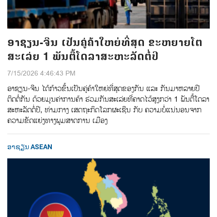
ອາຊຽນ-ຈີນ ເປັນຄູ່ຄ້າໃຫຍ່ທີ່ສຸດ ຂະຫຍາຍໂຕ
ສະເລ່ຍ 1 ພັນຕື້ໂດລາສະຫະລັດຕໍ່ປີ
7/15/2026 4:46:43 PM
ອາຊຽນ-ຈີນ ໄດ້ກ້າວຂຶ້ນເປັນຄູ່ຄ້າໃຫຍ່ທີ່ສຸດຂອງກັນ ແລະ ກັນມາຫລາຍປີ
ຕິດຕໍ່ກັນ ດ້ວຍມູນຄ່າການຄ້າ ຮ່ວມກັນສະເລ່ຍທີ່ຄາດໄວ້ສູງກວ່າ 1 ພັນຕື້ໂດລາ
ສະຫະລັດຕໍ່ປີ, ທ່າມກາງ ເສດຖະກິດໂລກຜະເຊີນ ກັບ ຄວາມບໍ່ແນ່ນອນຈາກ
ຄວາມຂັດແຍ່ງທາງພູມສາດການ ເມືອງ
ອາຊຽນ ASEAN