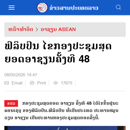
ຫນ້າທຳອິດ
ອາຊຽນ ASEAN
ຟີລິບປິນ ໄຂກອງປະຊຸມສຸດ
ຍອດອາຊຽນຄັ້ງທີ 48
08/05/2026 14:47
Email
Print
17675
ກອງ​ປະ​ຊຸມ​ສຸດຍອດ​ ອາ​ຊຽນ ​ຄັ້ງ​ທີ 48 ໄດ້​ໄຂ​ຂຶ້ນ​ຢູ່​ນະ​
ຂປລ
ຄອນ​ເຊ​ບູ​ ຂອງ​ຟີ​ລິບ​ປິນ.ຟີ​ລິບ​ປິນ ​ທີ່​ເປັນ​ປະ​ເທດ ​ປະ​ທານ​ໝູນ​
ວຽນ ​ອາ​ຊຽນ​ ເປັນ​ປະ​ທານກອງ​ປະ​ຊຸມ​ສຸດຍອດ​ຄັ້ງ​ນີ້.