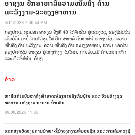
ອາຊຽນ ປຶກສາຫາລືຄວາມໝັ້ນຄົງ ດ້ານ
ພະລັງງານ-ສະບຽງອາຫານ
5/11/2026 7:39:44 AM
ກອງປະຊຸມ ສຸດຍອດ ອາຊຽນ ຄັ້ງທີ 48 ໄດ້ຈັດຂຶ້ນ ຢູ່ແຂວງເຊບູ ຂອງຟີລິບປີນ
ເມື່ອບໍ່ດົນມານີ້ ໂດຍໄດ້ສຸມໃສ່ ປຶກ ສາຫາລື ບັນຫາສຳຄັນຕ່າງໆເຊັ່ນ: ຄວາມ
ໝັ້ນຄົງ ດ້ານພະລັງງານ, ຄວາມໝັ້ນຄົງ ດ້ານສະບຽງອາຫານ, ຄວາມ ປອດໄພ
ຂອງປະຊາຊົນ ອາຊຽນ ຢູ່ແຫ່ງຕ່າງໆ ໃນໂລກ, ການຮ່ວມມື ດ້ານເສດຖະກິດ
ແລະ ຫົວຂໍ້ສຳຄັນ ອື່ນໆ.
ຂ່າວ
ຫາລືແກ້ໄຂບັນຫາສົ່ງທ້າຍຈາກໂຄງການລົງທຶນຢູ່ໃນ ແລະ ອ້ອມຂ້າງອຸດ
ທະຍານແຫ່ງຊາດ ນາກາຍ-ນໍ້າເທີນ
09/08/2026 11:36
ແລກປ່ຽນບົດຮຽນການນຳພາ-ຊີ້ນຳວຽກງານສື່ມວນຊົນ ແລະ ການຄຸ້ມຄອງຊື່