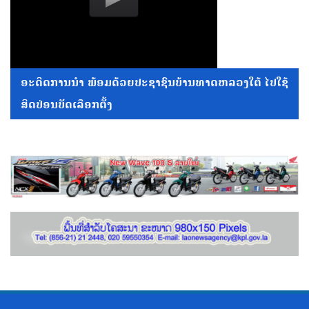
ອະດີດການນໍາ ພ້ອມດ້ວຍປະຊາຊົນບ້ານທາດຫລວງໃຕ້ ໄປໃຊ້
ສິດປ່ອນບັດເລືອກຕັ້ງ