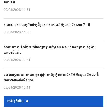
ມວນຊົນ
09/08/2026 11:31
ຫສນຍ ສະຫລອງວັນສ້າງຕັ້ງສະຫະພັນແມ່ຍິງລາວ ຄົບຮອບ 71 ປີ
09/08/2026 11:26
ຕິດຕາມການຈັດຕັ້ງປະຕິບັດວຽກງານສົ່ງເສີມ ແລະ ຄຸ້ມຄອງການລົງທຶນ
ແຂວງບໍ່ແກ້ວ
09/08/2026 11:21
ສສ ຫວຽດນາມ-ມາເລເຊຍ ສູ້ຊົນນຳວົງເງິນການຄ້າ ໃຫ້ບັນລຸລະດັບ 20 ຕື້
ໂດລາສະຫະລັດໂດຍໄວ
08/08/2026 10:41
ຫນ້ັງສືພິມ