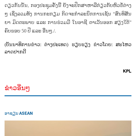
ດຽວ​ກັນ​ນັ້ນ
,
ກອງ​ປະ​ຊຸມ​ຄັ້ງ​ນີ້ ​ຍັງ​ຈະ​​ປຶກ​ສາ​ຫາ​ລື​ກ່ຽວ​ກັບ​ຫົວ​ຂໍ້​ຕ່າງ
ໆ ​ເຊິ່ງ​ລວມ​ທັງ​ ການ​ກະ​ກຽມ ​ກິດ​ຈະ​ກຳ​ລະ​ນຶກການ​ເຊັນ “ສົນ​ທິສັນ​
ຍາ ​ມິດ​ຕະ​ພາບ ແລະ​ ການ​ຮ່ວມ​ມື​ ໃນ​ອາ​ຊີ​ ຕາ​ເວັນ​ອອກ ​ສຽງ​ໃຕ້”
ຄົບ​ຮອບ
50
ປີ ​ແລະ ​ອື່ນໆ./.
(
ບັນນາທິການຂ່າວ
:
ຕ່າງປະເທດ) ຮຽບຮຽງ ຂ່າວໂດຍ
:
ສະໄຫວ
ລາດປາກດີ
KPL
ຂ່າວອື່ນໆ
ອາຊຽນ ASEAN