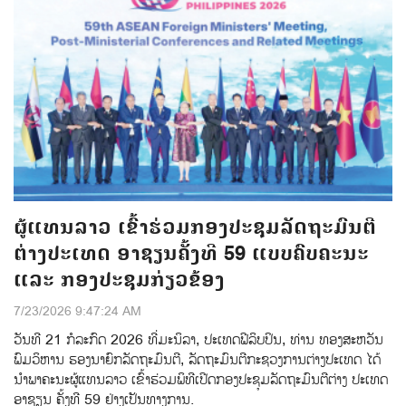
ຜູ້ແທນລາວ ເຂົ້າຮ່ວມກອງປະຊຸມລັດຖະມົນຕີ
ຕ່າງປະເທດ ອາຊຽນຄັ້ງທີ 59 ແບບຄົບຄະນະ
ແລະ ກອງປະຊຸມກ່ຽວຂ້ອງ
7/23/2026 9:47:24 AM
ວັນທີ 21 ກໍລະກົດ 2026 ທີ່ມະນິລາ, ປະເທດຟີລິບປິນ, ທ່ານ ທອງສະຫວັນ
ພົມວິຫານ ຮອງນາຍົກລັດຖະມົນຕີ, ລັດຖະມົນຕີກະຊວງການຕ່າງປະເທດ ໄດ້
ນຳພາຄະນະຜູ້ແທນລາວ ເຂົ້າຮ່ວມພິທີເປີດກອງປະຊຸມລັດຖະມົນຕີຕ່າງ ປະເທດ
ອາຊຽນ ຄັ້ງທີ 59 ຢ່າງເປັນທາງການ.