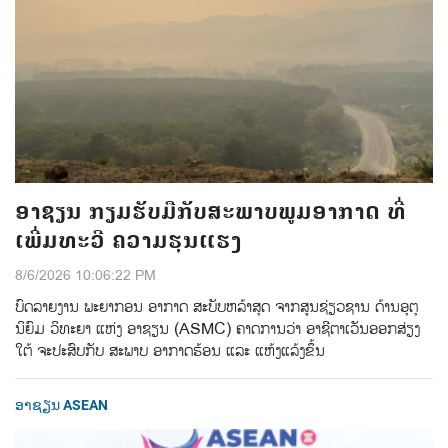
ອາຊຽນ ກຽມຮັບມືກັບສະພາບພູມອາກາດ ທີ່
ເພີ່ມທະວີ ຄວາມຮຸນແຮງ
8/6/2026 10:06:22 PM
ບົດລາຍງານ ພະຍາກອນ ອາກາດ ສະບັບຫລ້າສຸດ ຈາກສູນຊ່ຽວຊານ ດ້ານອຸຕຸ
ນິຍົມ ວິທະຍາ ແຫ່ງ ອາຊຽນ (ASMC) ຄາດການວ່າ ອາຊີຕາເວັນອອກສ່ຽງ
ໃຕ້ ຈະປະສົບກັບ ສະພາບ ອາກາດຮ້ອນ ແລະ ແຫ້ງແລ້ງຂຶ້ນ
ອາຊຽນ ASEAN