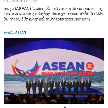
5/12/2026 9:30:03 AM
ອາຊຽນ (ASEAN) ໄດ້ເຫັນດີ ເພີ່ມທະວີ ການຮ່ວມມືດ້ານກິດຈະການ ທາງ
ທະເລ ແລະ ພວມກະກຽມ ສ້າງຕັ້ງສູນປະສານງານ ການແລ່ນກຳປັ່ນ ໂດຍຟີລິບ
ປິນ ກ່າວວ່າ, ວິທີການດັ່ງກ່າວນີ້ ສາມາດຊ່ວຍຫລຸດຜ່ອນຄວາມສ່ຽງ
ອາຊຽນ ASEAN