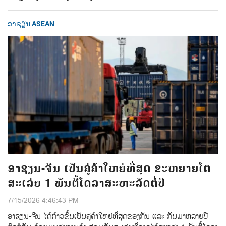
ອາຊຽນ ASEAN
ອາຊຽນ-ຈີນ ເປັນຄູ່ຄ້າໃຫຍ່ທີ່ສຸດ ຂະຫຍາຍໂຕ
ສະເລ່ຍ 1 ພັນຕື້ໂດລາສະຫະລັດຕໍ່ປີ
7/15/2026 4:46:43 PM
ອາຊຽນ-ຈີນ ໄດ້ກ້າວຂຶ້ນເປັນຄູ່ຄ້າໃຫຍ່ທີ່ສຸດຂອງກັນ ແລະ ກັນມາຫລາຍປີ