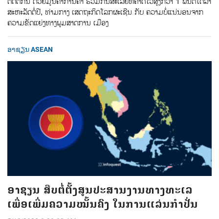
ຕິດຕໍ່ກັນ ດ້ວຍມູນຄ່າການຄ້າ ຮ່ວມກັນສະເລ່ຍທີ່ຄາດໄວ້ສູງກວ່າ 1 ພັນຕື້ໂດລາ
ສະຫະລັດຕໍ່ປີ, ທ່າມກາງ ເສດຖະກິດໂລກຜະເຊີນ ກັບ ຄວາມບໍ່ແນ່ນອນຈາກ
ຄວາມຂັດແຍ່ງທາງພູມສາດການ ເມືອງ
ອາຊຽນ ASEAN
ອາຊຽນ ສືບຕໍ່ຕັ້ງສູນປະສານງານທາງທະເລ
ເພື່ອເພີ່ມຄວາມໝັ້ນຄົງ ໃນການແລ່ນກຳປັ່ນ