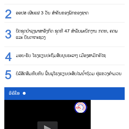
ອອປສ ເຜີຍແຜ່ 3 ວັນ ສຳຄັນຂອງພັກຂອງຊາດ
ປິດຊຸດບຳລຸງພາສາອັງກິດ ຊຸດທີ 47 ສຳລັບພະນັກງານ ກຕທ, ຄຕພ
ແລະ ບັນດາກະຊວງ
ມອບ-ຮັບ ໂຮງຮຽນປະຖົມສົບບູນຮະລາງ ເມືອງສາມັກຄິໄຊ
ບໍລິສັດສົມທົບທຶນ ຟື້ນຟູໂຮງຮຽນປະສົບໄພນ້ຳຖ້ວມ ຢູ່ແຂວງຄຳມວນ
ວີດີໂອ