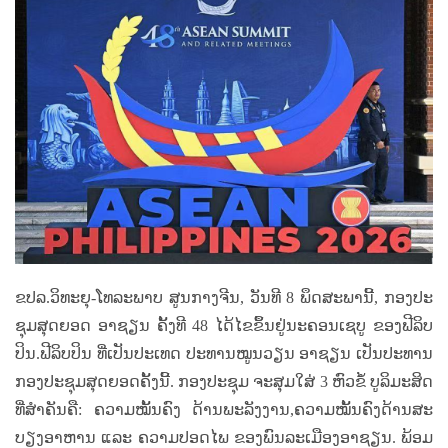
ຂປລ.ວິທະຍຸ-ໂທລະພາບ ສູນກາງຈີນ, ວັນ​ທີ
8
ພຶດ​ສະ​ພາ​ນີ້
,
ກອງ​ປະ​
ຊຸມ​ສຸດຍອດ​ ອາ​ຊຽນ ​ຄັ້ງ​ທີ
48
ໄດ້​ໄຂ​ຂຶ້ນ​ຢູ່​ນະ​ຄອນ​ເຊ​ບູ​ ຂອງ​ຟີ​ລິບ​
ປິນ.ຟີ​ລິບ​ປິນ ​ທີ່​ເປັນ​ປະ​ເທດ ​ປະ​ທານ​ໝູນ​ວຽນ ​ອາ​ຊຽນ​ ເປັນ​ປະ​ທານ
ກອງ​ປະ​ຊຸມ​ສຸດຍອດ​ຄັ້ງ​ນີ້. ກອງ​ປະ​ຊຸມ​ ຈະ​ສຸມ​ໃສ່
3
ຫົວ​ຂໍ້​ ບູ​ລິ​ມະ​ສິດ
​ທີ່​ສຳ​ຄັນ​ຄື: ​ຄວາມໝັ້ນ​ຄົງ ​ດ້ານ​ພະ​ລັງ​ງານ
,
ຄວາມ​ໝັ້ນ​ຄົງ​ດ້ານ​ສະ​
ບຽງ​ອາ​ຫານ ​ແລະ ​ຄວາມ​ປອດ​ໄພ​ ຂອງ​ພົນ​ລະ​ເມືອງ​ອາ​ຊຽນ. ພ້ອມ​