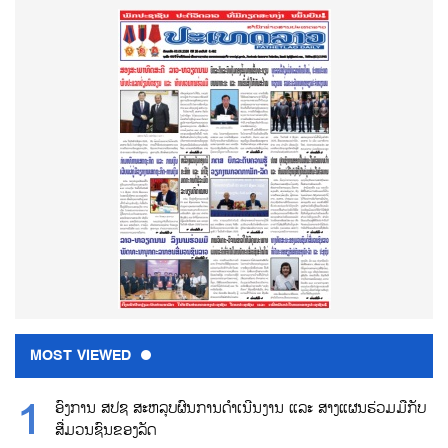
MOST VIEWED
ອົງການ ສປຊ ສະຫລຸບຜົນການດຳເນີນງານ ແລະ ສາງແຜນຮ່ວມມືກັບ
ສື່ມວນຊົນຂອງລັດ