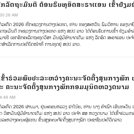
ກລັດຖະມົນຕີ ຕ້ອນຮົບທູອິດສະຣາແອນ ເຂົ້າຢ້ຽມ
:00:28 AM
ກໍລະກົດ 2026 ທີ່ກະຊວງການຕ່າງປະເທດ, ທ່ານ ທອງສະຫວັນ ພົມວິຫານ ຮອງນາຍ
ລັດຖະມົນຕີ ກະຊວງການຕ່າງປະເທດ ແຫ່ງ ສປປ ລາວ ໄດ້ຕ້ອນຮັບການເຂົ້າ ຢ້ຽມອໍ
າເຢີ ເອກອັກຄະລັດຖະທູດວິສາ ມັນຜູ້ມີອໍານາດເຕັມ ແຫ່ງ ລັດອິດ ສະຣາແອນ ປະຈ
ໍາເລັດການປະຕິບັດໜ້າທີ່ ການທູດຢູ່ ສປປ ລາວ.
ຂົ້າຮ່ວມພົບປະລະຫວ່າງຄະນະຈັດຕັ້ງສູນກາງພັກ 
ະ ຄະນະຈັດຕັ້ງສູນກາງພັກກອມມູນິດຫວຽດນາມ
54:48 AM
ໍລະກົດ 2026 ຜ່ານມາ, ຢູ່ນະຄອນຫລວງ ຮ່າໂນ້ຍ, ທ່ານ ນາງ ຄຳເພົາ ເອີນທະວັນ 
ດ ວິສາມັນຜູ້ມີອຳນາດເຕັມ ແຫ່ງ ສປປ ລາວ ປະຈຳ ສສ ຫວຽດນາມ ໄດ້ເຂົ້າຮ່ວມກ
ຍລະຫວ່າງຄະນະຜູ້ແທນ ຂັ້ນສູງຄະນະຈັດຕັ້ງສູນກາງພັກ ປະຊາຊົນປະຕິວັດລາວ