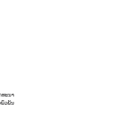
ັດທະນາ
ພົວພັນ