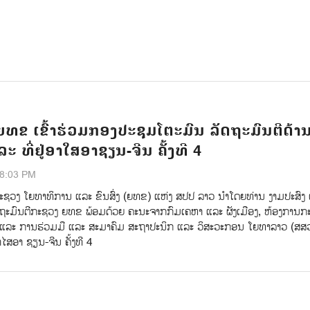
ຍທຂ ເຂົ້າຮ່ວມກອງປະຊຸມໂຕະມົນ ລັດຖະມົນຕີດ້
ແລະ ທີ່ຢູ່ອາໃສອາຊຽນ-ຈີນ ຄັ້ງທີ 4
28:03 PM
ະຊວງ ໂຍທາທິການ ແລະ ຂົນສົ່ງ (ຍທຂ) ແຫ່ງ ສປປ ລາວ ນໍາໂດຍທ່ານ ງາມປະສົງ 
 ຖະມົນຕີກະຊວງ ຍທຂ ພ້ອມດ້ວຍ ຄະນະຈາກກົມເຄຫາ ແລະ ຜັງເມືອງ, ຫ້ອງການກ
ແລະ ການຮ່ວມມື ແລະ ສະມາຄົມ ສະຖາປະນິກ ແລະ ວິສະວະກອນ ໂຍທາລາວ (ສສ
າໄສອາ ຊຽນ-ຈີນ ຄັ້ງທີ 4