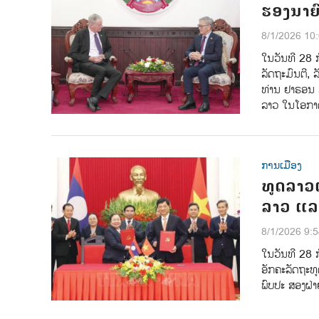
ຮອງນາຍົ
8/1/2026 10
ໃນວັນທີ 28 
ລັດຖະມົນຕີ, 
ທ່ານ ຢາຣອນ ມ
ລາວ ໃນໂອກາດສ
ການເມືອງ
ທູດລາວເ
ລາວ ແລ
8/1/2026 9:
ໃນວັນທີ 28 ກ
ອັກຄະລັດຖະທູ
ພົບປະ ສອງຝ່າ