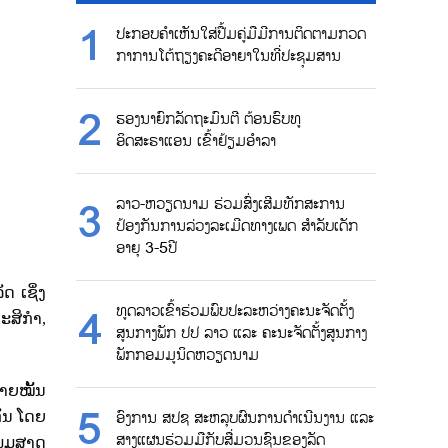
ປະກອບຄຳເຫັນໃສ່ປື້ມຄູ່ມືມີການຕິດຕາມກວດ
ກາການໂຕ້ຖຽງຄະດີອາຍາໃນທີ່ປະຊຸມສານ
ຮອງນາຍົກລັດຖະມົນຕີ ຕ້ອນຮົບທູ
ອິດສະຣາແອນ ເຂົ້າຢ້ຽມອຳລາ
ລາວ-ຫວຽດນາມ ຮ່ວມສົ່ງເສີມທັກສະການ
ປ້ອງກັນການລ່ວງລະເມີດທາງເພດ ສຳລັບເດັກ
ອາຍຸ 3-5ປີ
 ເຊິ່ງ
ທູດລາວເຂົ້າຮ່ວມພົບປະລະຫວ່າງຄະນະຈັດຕັ້ງ
ະສິກໍາ
,
ສູນກາງພັກ ປປ ລາວ ແລະ ຄະນະຈັດຕັ້ງສູນກາງ
ພັກກອມມູນິດຫວຽດນາມ
າຍໝັ້ນ
ອົງການ ສປຊ ສະຫລຸບຜົນການດຳເນີນງານ ແລະ
ັນ ໂດຍ
ສາງແຜນຮ່ວມມືກັບສື່ມວນຊົນຂອງລັດ
້ງພູມສາດ