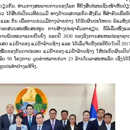
ຍດຽວກັນ. ທ່າມກາງສະພາບການຂອງໂລກ ທີ່ຍັງສືບຕໍ່ຜະເຊີນໜ້າຫັນປ່
ວ ໄດ້ສືບຕໍ່ເປັນເວທີຮ່ວມມື ທາງດ້ານເສດຖະກິດ-ສັງຄົມ ທີ່ສຳຄັນເພື່ອ
ລະ ກັນ ເພື່ອການຮ່ວມມືຕ່າງຝ່າຍຕ່າງ ໄດ້ຮັບຜົນປະໂຫຍດ ພ້ອມທັງຮ
ະກອບສ່ວນສະໜັບສະໜູນ ການສ້າງປະຊາຄົມອາຊຽນ
,
ຂໍ້ລິເລີ່ມໜຶ່ງ
າຍການພັດທະນາແບບຍືນຍົງ ຮອດປີ
2030
ຂອງອົງການສະຫະປະຊາຊາດ
ເສດ ແມ່ນ້ຳຂອງ-ແມ່ນ້ຳລ້ານຊ້າງ ແລະ ໄດ້ເລິ່ມຈັດຕັ້ງປະຕິບັດໃນປີ
201
ັ້ນຂອງບັນດາປະເທດ ແມ່ນ້ຳຂອງ-ແມ່ນ້ຳລ້ານຊ້າງ ໃຫ້ປະກົດຜົນເປັນຈ
ໝົດ
90
ໂຄງການ ມູນຄ່າຫລາຍກ່ວາ
23
ລ້ານໂດລາສະຫະລັດ ເຊິ່ງໄດ້
ນຮູບປະທຳຢ່າງແທ້ຈິງ.