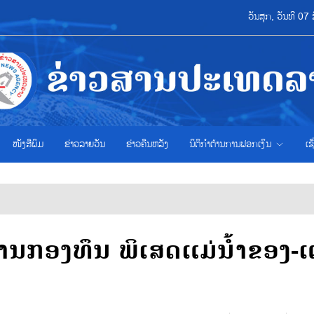
ວັນສຸກ, ວັນທີ 0
ໜັງສືພິມ
ຂ່າວ​ລາຍ​ວັນ
ຂ່າວຄືນຫລັງ
ນິຕິກຳຕ້ານການຟອກເງິນ
ເຊ
ານກອງທຶນ ພິເສດແມ່ນ້ຳຂອງ-ແ