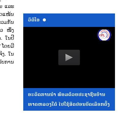
ຽນ ແລະ
ຮັດແໜ້ນ
ວີດີໂອ
່ວມກັນ
ແລວ ໜຶ່ງ
. ໃນປີ
7
ໂດຍມີ
ິງ.
ໃນ
ຮັບການ
ອະດີດການນໍາ ພ້ອມດ້ວຍປະຊາຊົນບ້ານ
ທາດຫລວງໃຕ້ ໄປໃຊ້ສິດປ່ອນບັດເລືອກຕັ້ງ