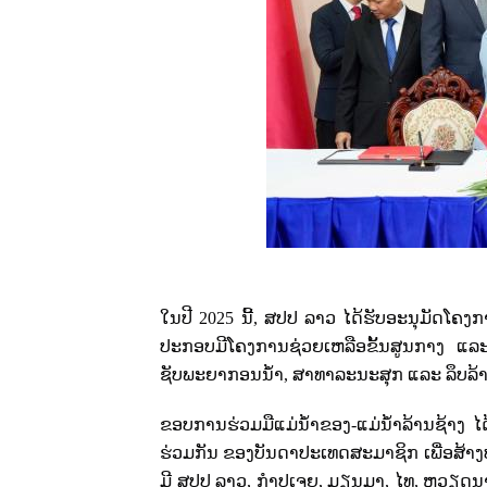
ໃນປີ
2025
ນີ້
,
ສປປ ລາວ ໄດ້ຮັບອະນຸມັດໂຄງ
ປະກອບມີໂຄງການຊ່ວຍເຫລືອຂັ້ນສູນກາງ ແລ
ຊັບພະຍາກອນນ້ຳ
,
ສາທາລະນະສຸກ ແລະ ລຶບລ້
ຂອບການຮ່ວມມືແມ່ນ້ຳຂອງ-ແມ່ນ້ຳລ້ານຊ້າງ ໄດ້
ຮ່ວມກັນ ຂອງບັນດາປະເທດສະມາຊິກ ເພື່ອສ້າ
ມີ ສປປ ລາວ
,
ກຳປູເຈຍ
,
ມຽນມາ
,
ໄທ
,
ຫວຽດນາມ