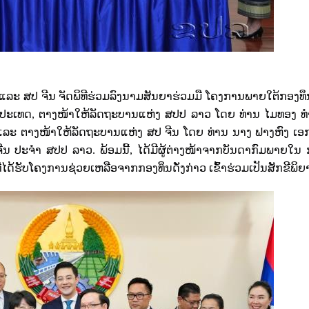
ແລະ ສປ ຈີນ ຈັດພິທີຮ່ວມລົງນາມສັນຍາຮ່ວມມື ໂຄງການພາຍໃຕ້ກອງທຶ
ງປະເທດ
,
ຕາງໜ້າໃຫ້ລັດຖະບານແຫ່ງ ສປປ ລາວ ໂດຍ ທ່ານ ໄມທອງ ທ
ລະ ຕາງໜ້າໃຫ້ລັດຖະບານແຫ່ງ ສປ ຈີນ ໂດຍ ທ່ານ ນາງ ຟາງຫົງ ເອ
ຈີນ ປະຈຳ ສປປ ລາວ. ພ້ອມນີ້
,
ໄດ້ມີຜູ້ຕ່າງໜ້າຈາກບັນດາກົມພາຍໃນ
ດ້ຮັບໂຄງການຊ່ວຍເຫລືອຈາກກອງທຶນດັ່ງກ່າວ ເຂົ້າຮ່ວມເປັນສັກຂີພິຍ