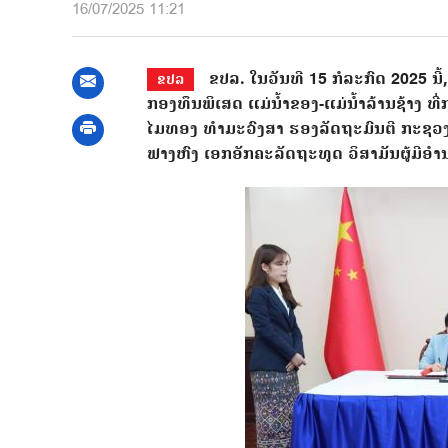
16/07/2025 11:21
ຂປລ. ໃນວັນທີ 15 ກໍລະກົດ 2025 ນີ
ຂປລ
ກອງທຶນພິເສດ ແມ່ນ້ຳຂອງ-ແມ່ນ້ຳລ້ານຊ້າງ 
ໄມທອງ ທຳມະວົງສາ ຮອງລັດຖະມົນຕີ ກະຊວງ
ຟາງຫົງ ເອກອັກຄະລັດຖະທູດ ວິສາມັນຜູ້ມີອ