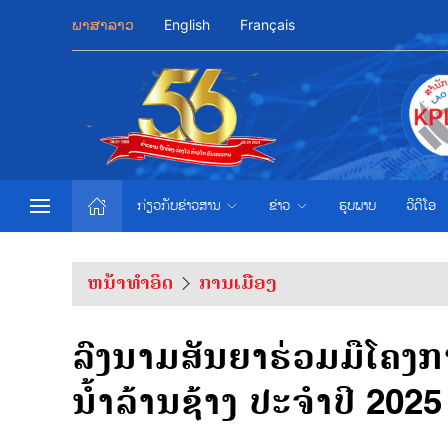
ພາສາລາວ
English
Français
ກ່ຽວກັບຂ່າວສານ
ຂ່າວ
ຮູບພາບ
ວີດີໂອ
ຫນ້າທຳອິດ
ການເມືອງ
ລົງນາມສັນຍາຮ່ວມມືໂຄງກ
ນ້ຳລ້ານຊ້າງ ປະຈຳປີ 2025