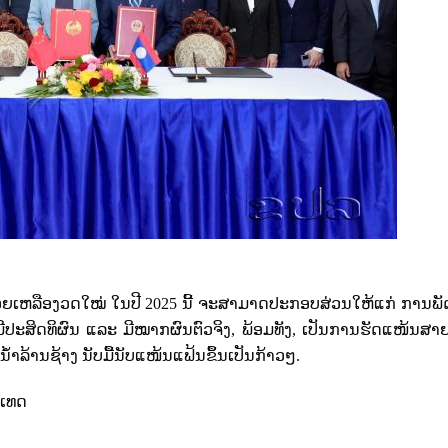
ຊ່ວຍເຫລືອງວດໃໝ່ ໃນປີ
2025
ນີ້ ຈະສາມາດປະກອບສ່ວນໃຫ້ແກ່ ການພ
ີປະສິດທິຜົນ ແລະ ມີໝາກຜົນຕົວຈິງ
,
ພ້ອມທັງ
,
ເປັນການຮັດແໜ້ນສາຍ
ລ້ານຊ້າງ ນັບມື້ນັບແໜ້ນແຟ້ນຂຶ້ນເປັນກ້າວໆ.
ເທດ