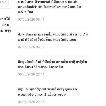
897
ການວິເຄາະ-ວິຈານຂ່າວໃຫ້ມີຄຸນນະພາບແມ່ນ
ພາລະກິດທີ່ຈຳເປັນໃນການພັດທະນາສື່ມວນຊົນ
ສະໄໝໃໝ່
ພາຍໃຕ້
07/08/2026 06:17
 ທ່ານ
ານ ນາງ
ປກສ ຢຸດເຊົາການອອກປື້ມສຳມະໂນຄົວເກົ່າ ແລະ ຫັນ
ມານຳໃຊ້ໜັງສືຢັ້ງຢືນຂໍ້ມູນສຳມະໂນຄົວແທນ
07/08/2026 06:12
ປີດຊຸດຝຶກອົບຮົມໃຫ້ນັກຂ່າວ ພາກພື້ນ ອາຊີ ປາຊີຟິກ-
ອາຟຣິກາ-ເອີຣົບ-ອາເມລິກາລາຕິນ
06/08/2026 22:11
ຍີ່ປຸ່ນ ອະນຸມັດໃຊ້ງົບປະມານສຳຮອງ ຊ່ວຍເຂດ
ແຜ່ນດິນໄຫວ ກວ່າ 2 ໝື່ນລ້ານເຢນ
06/08/2026 22:06