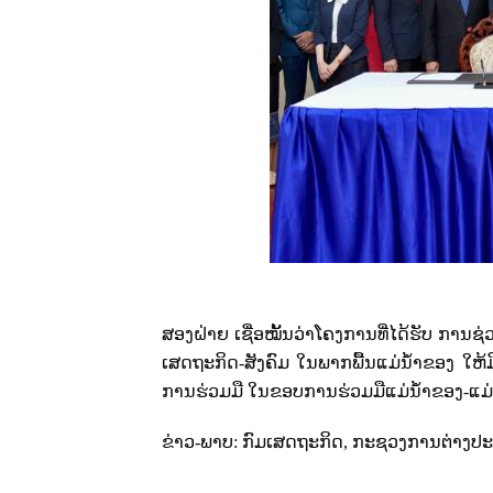
ສອງຝ່າຍ ເຊື່ອໝັ້ນວ່າໂຄງການທີ່ໄດ້ຮັບ ການ
ເສດຖະກິດ-ສັງຄົມ ໃນພາກພື້ນແມ່ນ້ຳຂອງ ໃຫ້ມ
ການຮ່ວມມື ໃນຂອບການຮ່ວມມືແມ່ນ້ຳຂອງ-ແມ່ນ້ຳ
ຂ່າວ-ພາບ: ກົມເສດຖະກິດ
,
ກະຊວງການຕ່າງປະ