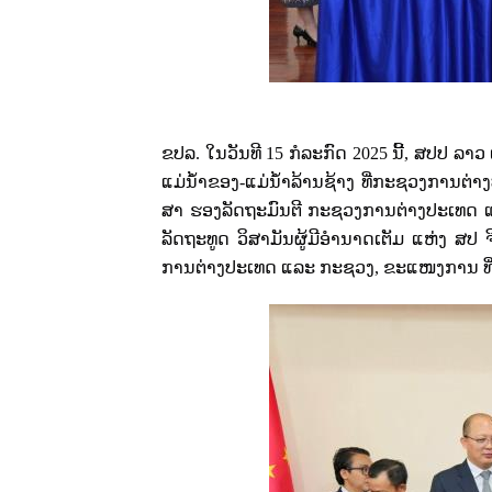
ຂປລ. ໃນວັນທີ
15
ກໍລະກົດ
2025
ນີ້
,
ສປປ ລາວ 
ແມ່ນ້ຳຂອງ-ແມ່ນ້ຳລ້ານຊ້າງ ທີ່ກະຊວງການຕ່າ
ສາ ຮອງລັດຖະມົນຕີ ກະຊວງການຕ່າງປະເທດ ແ
ລັດຖະທູດ ວິສາມັນຜູ້ມີອຳນາດເຕັມ ແຫ່ງ ສປ 
ການຕ່າງປະເທດ ແລະ ກະຊວງ
,
ຂະແໜງການ ທີ່ໄ