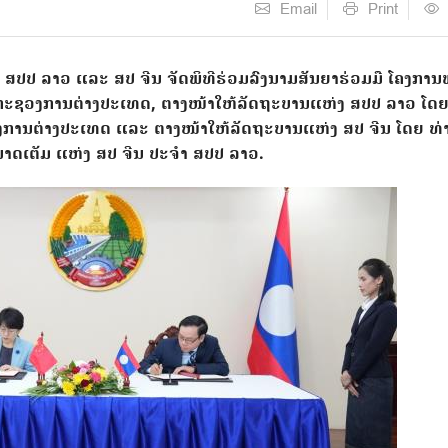
Email
Print
້, ສປປ ລາວ ແລະ ສປ ຈີນ ຈັດພິທີຮ່ວມລົງນາມສັນຍາຮ່ວມມື ໂຄງການ
ທີ່ກະຊວງການຕ່າງປະເທດ, ຕາງໜ້າໃຫ້ລັດຖະບານແຫ່ງ ສປປ ລາວ ໂດຍ
ການຕ່າງປະເທດ ແລະ ຕາງໜ້າໃຫ້ລັດຖະບານແຫ່ງ ສປ ຈີນ ໂດຍ ທ່
ຳນາດເຕັມ ແຫ່ງ ສປ ຈີນ ປະຈຳ ສປປ ລາວ.