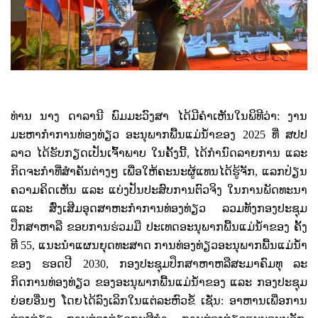
ທ່ານ ນາງ ດາລານີ ພົມມະວົງສາ ​ໄດ້​ມີ​ຄໍາ​ເຫັນ​ໃນ​ພິທີວ່າ: ງານ
ມະຫາກໍາການທ່ອງທ່ຽວ ອະນຸພາກພື້ນແມ່ນໍ້າຂອງ
2025
ທີ່ ສປປ
ລາວ ໄດ້ຮັບກຽດເປັນເຈົ້າພາບ ໃນຄັ້ງນີ້
,
ໄດ້ກໍານົດລາຍການ ແລະ
ກິດຈະກຳທີ່ສໍາຄັນຕ່າງໆ ເພື່ອໃຫ້ຄະນະຜູ້ແທນໄດ້ຮູ້ຈັກ
,
ແລກປ່ຽນ
ຄວາມຄິດເຫັນ ແລະ ແບ່ງປັນປະສົບການຕົວຈິງ ໃນການພັດທະນາ
ແລະ ສົ່ງເສີມອຸດສາຫະກໍາການທ່ອງທ່ຽວ ລວມທັງກອງປະຊຸມ
ປຶກສາຫາລື ຂອບການຮ່ວມມື ປະເທດອະນຸພາກພື້ນແມ່ນໍ້າຂອງ ຄັ້ງ
ທີ
55,
ແນະນໍາແຜນຍຸດທະສາດ ການທ່ອງທ່ຽວອະນຸພາກພື້ນແມ່ນໍ້າ
ຂອງ ຮອດປີ
2030,
ກອງປະຊຸມປຶກສາຫາຫລືສະມາຄົມທຸ ລະ
ກິດການທ່ອງທ່ຽວ ຂອງອະນຸພາກພື້ນແມ່ນໍ້າຂອງ ແລະ ກອງປະຊຸມ
ຍ່ອຍອື່ນໆ ໂດຍໄດ້ລົງເລິກໃນແຕ່ລະຫົວຂໍ້ ເຊັ່ນ: ອາຫານເພື່ອການ