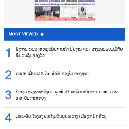
MOST VIEWED
ອົງການ ສປຊ ສະຫລຸບຜົນການດຳເນີນງານ ແລະ ສາງແຜນຮ່ວມມືກັບ
ສື່ມວນຊົນຂອງລັດ
ອອປສ ເຜີຍແຜ່ 3 ວັນ ສຳຄັນຂອງພັກຂອງຊາດ
ປິດຊຸດບຳລຸງພາສາອັງກິດ ຊຸດທີ 47 ສຳລັບພະນັກງານ ກຕທ, ຄຕພ
ແລະ ບັນດາກະຊວງ
ມອບ-ຮັບ ໂຮງຮຽນປະຖົມສົບບູນຮະລາງ ເມືອງສາມັກຄິໄຊ