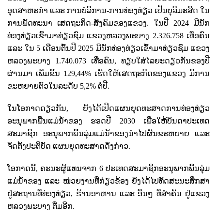
ອຸດສາຫະກຳ ແລະ ການບໍລິການ-ການທ່ອງທ່ຽວ ເປັນບຸລິມະສິດ ໃນ
ການພັດທະນາ ເສດຖະກິດ-ສັງຄົມຂອງແຂວງ. ​ໃນປີ
2024
ມີນັກ
ທ່ອງທ່ຽວເຂົ້າມາທ່ຽວຊົມ ແຂວງຫລວງພະບາງ
2.326.758
ເທື່ອຄົນ
ແລະ ໃນ
5
ເດືອນຕົ້ນປີ
2025
ມີນັກທ່ອງທ່ຽວເຂົ້າມາທ່ຽວຊົມ ແຂວງ
ຫລວງພະບາງ
1.740.073
ເທື່ອຄົນ
,
ທຽບໃສ່ໄລຍະດຽວກັນຂອງປີ
ຜ່ານມາ ເພີ່ມຂຶ້ນ
129,44%
ເຮັດໃຫ້ເສດຖະກິດຂອງແຂວງ ມີການ
ຂະຫຍາຍຕົວໃນລະດັບ
5,2%
ຕໍ່ປີ.
ໃນໂອກາດດຽວກັນ
,
ຍັງໄດ້ເປີດແຜນຍຸດທະສາດການທ່ອງທ່ຽວ
ອະນຸພາກພື້ນແມ່ນໍ້າຂອງ ຮອດປີ
2030
ເພື່ອໃຫ້ບັນດາປະເທດ
ສະມາຊິກ ອະນຸພາກພື້ນລຸ່ມແມ່ນໍ້າຂອງນຳໄປຜັນຂະຫຍາຍ ແລະ
ຈັດຕັ້ງປະຕິບັດ ແຜນຍຸດທະສາດດັ່ງກ່າວ.
ໂອກາດນີ້
,
ຄະນະຜູ້ແທນຈາກ
6
ປະເທດສະມາຊິກອະນຸພາກພື້ນລຸ່ມ
ແມ່ນໍ້າຂອງ ແລະ ໜ່ວຍງານທີ່ກ່ຽວຂ້ອງ ຍັງໄດ້ໄປທັດສະນະສຶກສາ
ຢູ່ສະຖານທີ່ທ່ອງທ່ຽວ
,
ຮ້ານອາຫານ ແລະ ອື່ນໆ ທີ່ສຳຄັນ ຢູ່ແຂວງ
ຫລວງພະບາງ ຕື່ມອີກ.