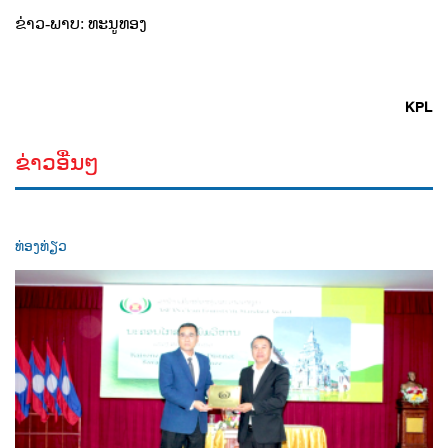
ຂ່າວ-ພາບ: ທະນູທອງ
KPL
ຂ່າວອື່ນໆ
ທ່ອງທ່ຽວ