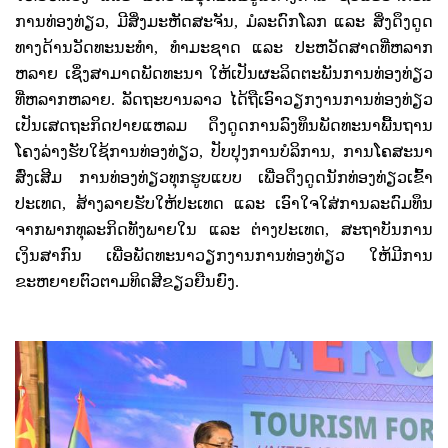
ການທ່ອງທ່ຽວ
,
ມີສິ່ງມະຫັດສະຈັນ
,
ມໍລະດົກໂລກ ແລະ ສິ່ງດຶງດູດ
ທາງດ້ານວັດທະນະທຳ
,
ທຳມະຊາດ ແລະ ປະຫວັດສາດທີ່ຫລາກ
ຫລາຍ ເຊິ່ງສາມາດພັດທະນາ ໃຫ້ເປັນຜະລິດຕະພັນການທ່ອງທ່ຽວ
ທີ່ຫລາກຫລາຍ. ລັດຖະບານລາວ ໄດ້ຖືເອົາວຽກງານການທ່ອງທ່ຽວ
ເປັນເສດຖະກິດປາຍແຫລມ ດຶງດູດການລົງທຶນພັດທະນາພື້ນຖານ
ໂຄງລ່າງຮັບໃຊ້ການທ່ອງທ່ຽວ
,
ປັບປຸງການບໍລິການ
,
ການໂຄສະນາ
ສົ່ງເສີມ ການທ່ອງທ່ຽວທຸກຮູບແບບ ເພື່ອດຶງດູດນັກທ່ອງທ່ຽວເຂົ້າ
ປະເທດ
,
ສ້າງລາຍຮັບໃຫ້ປະເທດ ແລະ ເອົາໃຈໃສ່ການລະດົມທຶນ
ຈາກພາກທຸລະກິດທັງພາຍໃນ ແລະ ຕ່າງປະເທດ
,
ສະຖາບັນການ
ເງິນສາກົນ ເພື່ອພັດທະນາວຽກງານການທ່ອງທ່ຽວ ໃຫ້ມີການ
ຂະຫຍາຍຕົວຕາມທິດສີຂຽວຍືນຍົງ.