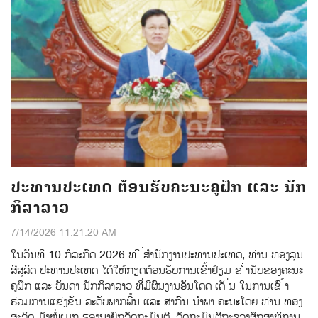
ປະທານປະເທດ ຕ້ອນຮັບຄະນະຄູຝຶກ ແລະ ນັກ
ກິລາລາວ
7/14/2026 11:21:20 AM
ໃນວັນທີ 10 ກໍລະກົດ 2026 ທ ີ ່ສໍານັກງານປະທານປະເທດ, ທ່ານ ທອງລຸນ
ສີສຸລິດ ປະທານປະເທດ ໄດ້ໃຫ້ກຽດຕ້ອນຮັບການເຂົ້າຢ້ຽມ ຂ ໍ່ານັບຂອງຄະນະ
ຄູຝຶກ ແລະ ບັນດາ ນັກກິລາລາວ ທີ່ມີຜົນງານອັນໂດດ ເດັ ່ນ ໃນການເຂົ ້າ
ຮ່ວມການແຂ່ງຂັນ ລະດັບພາກພື້ນ ແລະ ສາກົນ ນຳພາ ຄະນະໂດຍ ທ່ານ ທອງ
ສະລິດ ມັງໜໍ່ເມກ ຮອງນາຍົກລັດຖະມົນຕີ, ລັດຖະມົນຕີກະຊວງສຶກສາທິການ