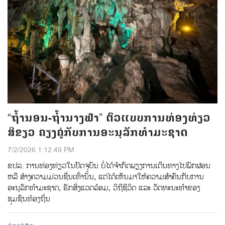
“ຖໍ້ານອນ-ຖໍ້ານາງຟ້າ” ຕົວແບບການທ່ອງທ່ຽວ
ສີຂຽວ ຄຽງຄູ່ກັບການອະນຸລັກທຳມະຊາດ
7/2/2026 1:12:49 PM
ຂປລ. ການທ່ອງທ່ຽວໃນປັດຈຸບັນ ບໍ່ໄດ້ຈຳກັດພຽງການເດີນທາງໄປພັກຜ່ອນ
ຫລື ສ້າງຄວາມມ່ວນຊື່ນເທົ່ານັ້ນ, ແຕ່ໄດ້ເຫັນມາໃຫ້ຄວາມສຳຄັນກັບການ
ອະນຸລັກທຳມະຊາດ, ຮັກສິ່ງແວດລ້ອມ, ວິຖີຊີວິດ ແລະ ວັດທະນະທຳຂອງ
ຊຸມຊົນທ້ອງຖິ່ນ