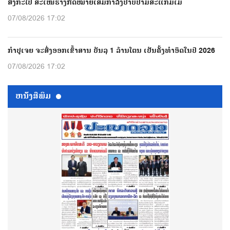
ສິງກະໂປ ສະເໜີຮ່າງກົດໝາຍເສີມກຳລັງປາບປາມສະແກມເມີ
07/08/2026 17:02
ກຳປູເຈຍ ຈະສົ່ງອອກເຂົ້າສານ ບັນລຸ 1 ລ້ານໂຕນ ເປັນຄັ້ງທຳອິດໃນປີ 2026
07/08/2026 17:02
ຫນ້ັງສືພິມ