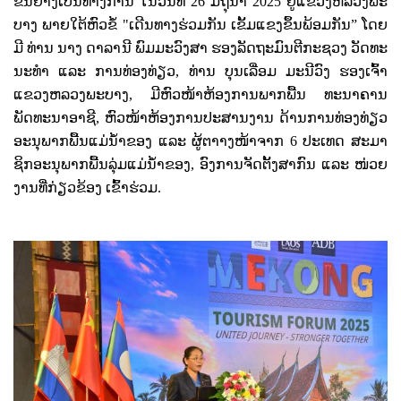
ຂຶ້ນຢ່າງເປັນທາງການ ໃນວັນທີ
26
ມິຖຸນາ
2025
ຢູ່ແຂວງຫລວງພະ
ບາງ ພາຍໃຕ້ຫົວຂໍ້ "ເດີນທາງຮ່ວມກັນ ເຂັ້ມແຂງຂຶ້ນພ້ອມກັນ
”
​ໂດຍ
ມີ ທ່ານ ນາງ ດາລານີ ພົມມະວົງສາ ຮອງລັດຖະມົນຕີກະຊວງ ວັດທະ
ນະທໍາ ແລະ ການທ່ອງທ່ຽວ
,
ທ່ານ ບຸນເລື່ອມ ມະນີວົງ ຮອງເຈົ້າ
ແຂວງຫລວງພະບາງ
,
ມີຫົວໜ້າຫ້ອງການພາກພື້ນ ທະນາຄານ
ພັດທະນາອາຊີ
,
ຫົວໜ້າຫ້ອງການປະສານງານ ດ້ານການທ່ອງທ່ຽວ
ອະນຸພາກພື້ນແມ່ນໍ້າຂອງ ແລະ ຜູ້ຕາາງໜ້າຈາກ
6
ປະເທດ ສະມາ
ຊິກອະນຸພາກພື້ນລຸ່ມແມ່ນໍ້າຂອງ
,
ອົງການຈັດຕັ້ງສາກົນ ແລະ ໜ່ວຍ
ງານທີ່ກ່ຽວຂ້ອງ ເຂົ້າຮ່ວມ.