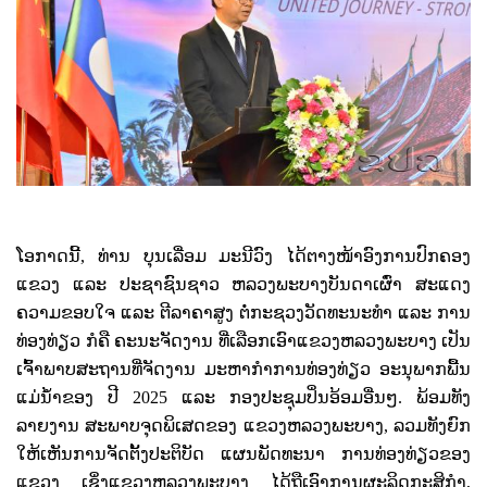
ໂອກາດ​ນີ້, ທ່ານ ບຸນເລື່ອມ ມະນີວົງ ໄດ້ຕາງໜ້າອົງການປົກຄອງ
ແຂວງ ແລະ ປະຊາຊົນຊາວ ຫລວງພະບາງບັນດາເຜົ່າ ສະແດງ
ຄວາມຂອບໃຈ ແລະ ຕີລາຄາສູງ ຕໍ່ກະຊວງວັດທະນະທໍາ ແລະ ການ
ທ່ອງທ່ຽວ ກໍຄື ຄະນະຈັດງານ ທີ່ເລືອກເອົາແຂວງຫລວງພະບາງ ເປັນ
ເຈົ້າພາບສະຖານທີ່ຈັດງານ ມະຫາກໍາການທ່ອງທ່ຽວ ອະນຸພາກພື້ນ
ແມ່ນໍ້າຂອງ ປີ
2025
ແລະ ກອງປະຊຸມປິ່ນອ້ອມອື່ນໆ. ພ້ອມທັງ
ລາຍງານ ສະພາບຈຸດພິເສດຂອງ ແຂວງຫລວງພະບາງ
,
ລວມທັງຍົກ
ໃຫ້ເຫັນການຈັດຕັ້ງປະຕິບັດ ແຜນພັດທະນາ ການທ່ອງທ່ຽວຂອງ
ແຂວງ ເຊິ່ງແຂວງຫລວງພະບາງ ໄດ້ຖືເອົາການຜະລິດກະສິກຳ
,