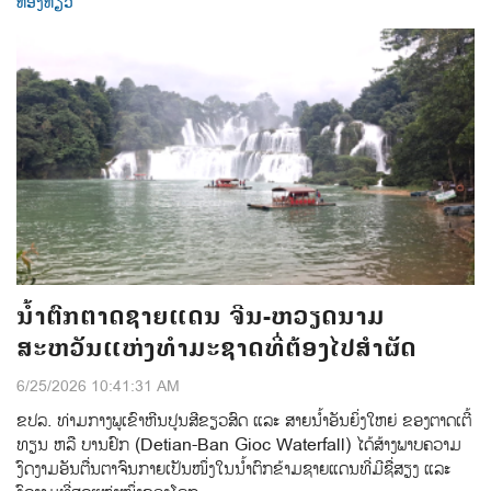
ທ່ອງທ່ຽວ
ນໍ້າຕົກຕາດຊາຍແດນ ຈີນ-ຫວຽດນາມ
ສະຫວັນແຫ່ງທໍາມະຊາດທີ່ຕ້ອງໄປສຳຜັດ
6/25/2026 10:41:31 AM
ຂປລ. ທ່າມກາງພູເຂົາຫີນປູນສີຂຽວສົດ ແລະ ສາຍນໍ້າອັນຍິ່ງໃຫຍ່ ຂອງຕາດເຕີ້
ທຽນ ຫລື ບານຢົກ (Detian-Ban Gioc Waterfall) ໄດ້ສ້າງພາບຄວາມ
ງົດງາມອັນຕື່ນຕາຈົນກາຍເປັນໜຶ່ງໃນນໍ້າຕົກຂ້າມຊາຍແດນທີ່ມີຊື່ສຽງ ແລະ