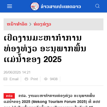
ຫນ້າທຳອິດ
ທ່ອງທ່ຽວ
ເປີດງານມະຫາກໍາການ
ທ່ອງທ່ຽວ ອະນຸພາກພື້ນ
ແມ່ນໍ້າຂອງ 2025
26/06/2025 14:21
Email
Print
9408
ຂປລ. ງານມະຫາກໍາການທ່ອງທ່ຽວ ອະນຸພາກພື້ນ
ຂປລ
ແມ່ນໍ້າຂອງ 2025 (Mekong Tourism Forum 2025) ທີ່ ສປປ