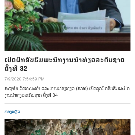
ເປີດຝຶກອົບຮົມພະນັກງານນຳທ່ຽວລະດັບຊາດ
ຄັ້ງທີ 32
7/9/2026 7:54:59 PM
ສະຖາບັນວັດທະນະທຳ ແລະ ການທ່ອງທ່ຽວ (ສວທ) ເປີດຊຸດຝຶກອົບຮົມພະນັກ
ງານນໍາທ່ຽວລະດັບຊາດ ຄັ້ງທີ 34
ທ່ອງທ່ຽວ