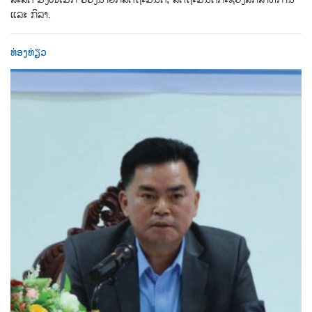
ແລະ ກິລາ.
ທ່ອງທ່ຽວ