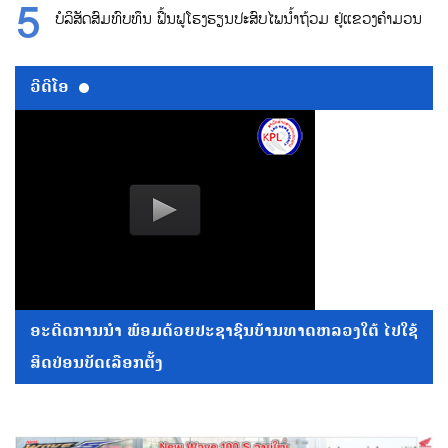
ບໍລິສັດສົມທົບທຶນ ຟື້ນຟູໂຮງຮຽນປະສົບໄພນ້ຳຖ້ວມ ຢູ່ແຂວງຄຳມວນ
ວີດີໂອ
ອະດີດການນໍາ ພ້ອມດ້ວຍປະຊາຊົນບ້ານທາດຫລວງໃຕ້ ໄປໃຊ້
ສິດປ່ອນບັດເລືອກຕັ້ງ