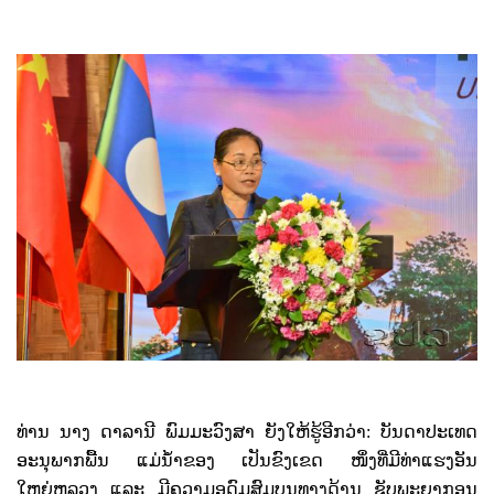
ທ່ານ ນາງ ດາລານີ ພົມມະວົງສາ ຍັງໃຫ້ຮູ້ອີກວ່າ: ບັນດາປະເທດ
ອະນຸພາກພື້ນ ແມ່ນໍ້າຂອງ ເປັນຂົງເຂດ ໜຶ່ງທີ່ມີທ່າແຮງອັນ
ໃຫຍ່ຫລວງ ແລະ ມີຄວາມອຸດົມສົມບູນທາງດ້ານ ຊັບພະຍາກອນ