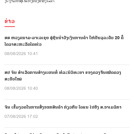
ງົດງາມທີ່ສຸດແຫ່ງໜຶ່ງຂອງໂລກ.
ຂ່າວ
ສສ ຫວຽດນາມ-ມາເລເຊຍ ສູ້ຊົນນຳວົງເງິນການຄ້າ ໃຫ້ບັນລຸລະດັບ 20 ຕື້
ໂດລາສະຫະລັດໂດຍໄວ
08/08/2026 10:41
ສປ ຈີນ ສຳເລັດການສ້າງແຜນທີ່ ທໍລະນີວິທະຍາ ຂອງດວງຈັນໝົດດວງ
ສະບັບໃໝ່
08/08/2026 10:40
ຈີນ ເຂັ້ມງວດໃນການສົ່ງອອກສິນຄ້າ ກ່ຽວກັບ ໂດຣນ ໄປຍັງ ສ.ອາເມລິກາ
07/08/2026 17:02