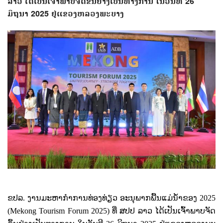
ລາວ ໄດ້ເປັນເຈົ້າພາບຈັດຂຶ້ນຢ່າງເປັນທາງການ ໃນວັນທີ 26
ມິຖຸນາ 2025 ຢູ່ແຂວງຫລວງພະບາງ
ຂປລ. ງານມະຫາກໍາການທ່ອງທ່ຽວ ອະນຸພາກພື້ນແມ່ນໍ້າຂອງ
2025
(Mekong Tourism Forum 2025)
ທີ່ ສປປ ລາວ ໄດ້ເປັນເຈົ້າພາບຈັດ