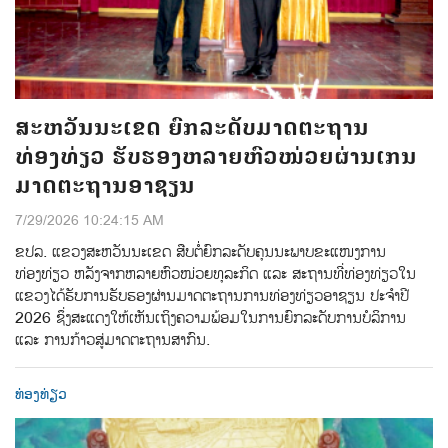
ສະຫວັນນະເຂດ ຍົກລະດັບມາດຕະຖານ
ທ່ອງທ່ຽວ ຮັບຮອງຫລາຍຫົວໜ່ວຍຜ່ານເກນ
ມາດຕະຖານອາຊຽນ
7/29/2026 10:24:15 AM
ຂປລ. ແຂວງສະຫວັນນະເຂດ ສືບຕໍ່ຍົກລະດັບຄຸນນະພາບຂະແໜງການ
ທ່ອງທ່ຽວ ຫລັງຈາກຫລາຍຫົວໜ່ວຍທຸລະກິດ ແລະ ສະຖານທີ່ທ່ອງທ່ຽວໃນ
ແຂວງໄດ້ຮັບການຮັບຮອງຜ່ານມາດຕະຖານການທ່ອງທ່ຽວອາຊຽນ ປະຈຳປີ
2026 ຊຶ່ງສະແດງໃຫ້ເຫັນເຖິງຄວາມພ້ອມໃນການຍົກລະດັບການບໍລິການ
ແລະ ການກ້າວສູ່ມາດຕະຖານສາກົນ.
ທ່ອງທ່ຽວ