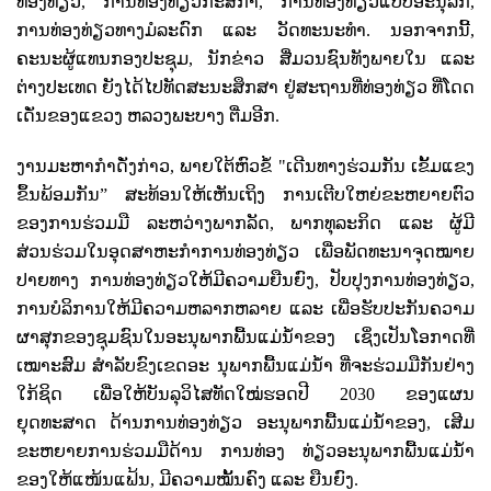
ທ່ອງທ່ຽວ
,
ການທ່ອງທ່ຽວກະສິກໍາ
,
ການທ່ອງທ່ຽວແບບອະນຸລັກ
,
ການທ່ອງທ່ຽວທາງມໍລະດົກ ແລະ ວັດທະນະທໍາ. ນອກຈາກນີ້
,
ຄະນະຜູ້ແທນກອງປະຊຸມ
,
ນັກຂ່າວ ສື່ມວນຊົນທັງພາຍໃນ ແລະ
ຕ່າງປະເທດ ຍັງໄດ້ໄປທັດສະນະສຶກສາ ຢູ່ສະຖານທີ່ທ່ອງທ່ຽວ ທີ່ໂດດ
ເດັ່ນຂອງແຂວງ ຫລວງພະບາງ ຕື່ມອີກ.
ງານມະຫາກໍາດັ່ງກ່າວ
,
ພາຍໃຕ້ຫົວຂໍ້ "ເດີນທາງຮ່ວມກັນ ເຂັ້ມແຂງ
ຂຶ້ນພ້ອມກັນ
”
ສະທ້ອນໃຫ້ເຫັນເຖິງ ການເຕີບໃຫຍ່ຂະຫຍາຍຕົວ
ຂອງການຮ່ວມມື ລະຫວ່າງພາກລັດ
,
ພາກທຸລະກິດ ແລະ ຜູ້ມີ
ສ່ວນຮ່ວມໃນອຸດສາຫະກໍາການທ່ອງທ່ຽວ ເພື່ອພັດທະນາຈຸດໝາຍ
ປາຍທາງ ການທ່ອງທ່ຽວໃຫ້ມີຄວາມຍືນຍົງ
,
ປັບປຸງການທ່ອງທ່ຽວ
,
ການບໍລິການໃຫ້ມີຄວາມຫລາກຫລາຍ ແລະ ເພື່ອຮັບປະກັນຄວາມ
ຜາສຸກຂອງຊຸມຊົນໃນອະນຸພາກພື້ນແມ່ນໍ້າຂອງ ເຊິ່ງເປັນໂອກາດທີ່
ເໝາະສົມ ສໍາລັບຂົງເຂດອະ ນຸພາກພື້ນແມ່ນໍ້າ ທີ່ຈະຮ່ວມມືກັນຢ່າງ
ໃກ້ຊິດ ເພື່ອໃຫ້ບັນລຸວິໄສທັດໃໝ່ຮອດປີ
2030
ຂອງແຜນ
ຍຸດທະສາດ ດ້ານການທ່ອງທ່ຽວ ອະນຸພາກພື້ນແມ່ນໍ້າຂອງ
,
ເສີມ
ຂະຫຍາຍການຮ່ວມມືດ້ານ ການທ່ອງ ທ່ຽວອະນຸພາກພື້ນແມ່ນໍ້າ
ຂອງໃຫ້ແໜ້ນແຟ້ນ
,
ມີຄວາມໝັ້ນຄົງ ແລະ ຍືນຍົງ.