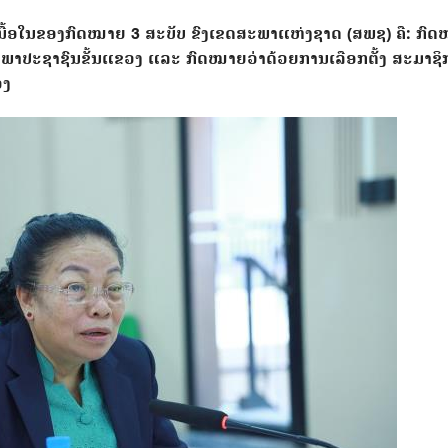
ື້ອໃນຂອງກົດໝາຍ 3 ສະບັບ ຂົງເຂດສະພາແຫ່ງຊາດ (ສພຊ) ຄື: ກົ
ພາປະຊາຊົນຂັ້ນແຂວງ ແລະ ກົດໝາຍວ່າດ້ວຍການເລືອກຕັ້ງ ສະມາຊິ
ວງ