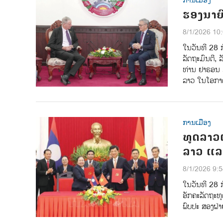
ການເມືອງ
ຮອງນາຍົ
8/1/2026 10
ໃນວັນທີ 28 
ລັດຖະມົນຕີ, 
ທ່ານ ຢາຣອນ ມ
ລາວ ໃນໂອກາດສ
ການເມືອງ
ທູດລາວເ
ລາວ ແລ
8/1/2026 9:
ໃນວັນທີ 28 ກ
ອັກຄະລັດຖະທູ
ພົບປະ ສອງຝ່າ