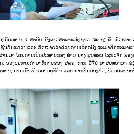
ນຂອງກົດໝາຍ
3
ສະບັບ ຂົງເຂດສະພາແຫ່ງຊາດ (ສພຊ) ຄື: ກົດໝາຍວ
ົນຂັ້ນແຂວງ ແລະ ກົດໝາຍວ່າດ້ວຍການເລືອກຕັ້ງ ສະມາຊິກສະພາແ
່​ດົນ​ຜ່ານ​ມາ ໂດຍການເປັນປະທານຂອງ ທ່ານ ນາງ ສູນທອນ ໄຊຍະຈັກ ຮ
າດ
,
ຮອງປະທານກຳມາທິການຂອງ ສພຊ
,
ທ່ານ ລີຈີນໍ ພາສະທຣານາ ຊ
ົດໝາຍ
,
ການເຂົ້າເຖິງຄວາມຍຸຕິທຳ ແລະ ການປົກຄອງທີ່ດີ, ພ້ອມດ້ວຍພ