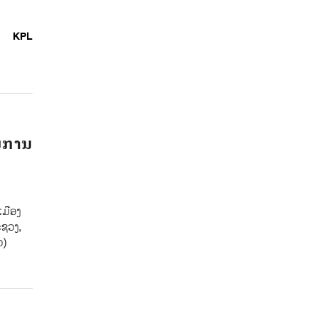
KPL
ານການ
ເມືອງ
ະຊວງ,
ວ)