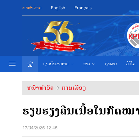
ພາສາລາວ
English
Français
ກ່ຽວກັບຂ່າວສານ
ຂ່າວ
ຮູບພາບ
ວີດີໂອ
ຫນ້າທຳອິດ
ການເມືອງ
ຮຽບຮຽງຄືນເນື້ອໃນກົດໝາ
17/04/2025 12:45