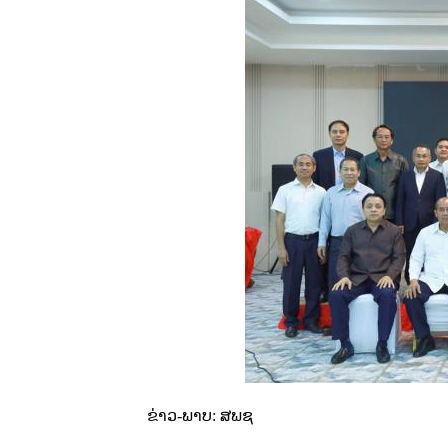
ຂ່າວ-ພາບ: ສພຊ