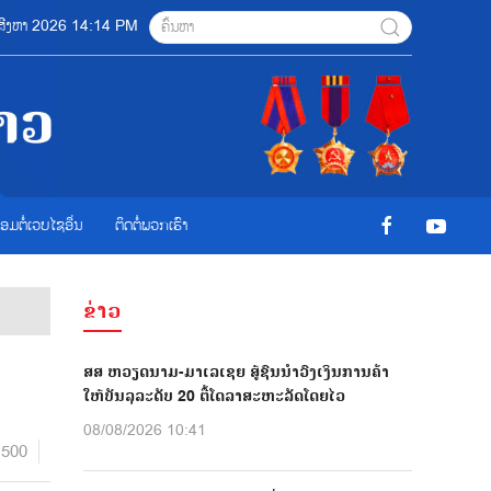
08 ສີງຫາ 2026 14:14 PM
ື່ອມຕໍ່ເວບໄຊອ່ືນ
ຕິດຕໍ່ພວກເຮົາ
ຂ່າວ
ສສ ຫວຽດນາມ-ມາເລເຊຍ ສູ້ຊົນນຳວົງເງິນການຄ້າ
ໃຫ້ບັນລຸລະດັບ 20 ຕື້ໂດລາສະຫະລັດໂດຍໄວ
08/08/2026 10:41
1500