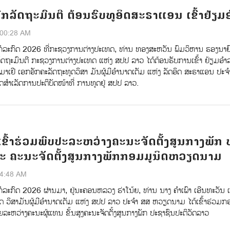
ກລັດຖະມົນຕີ ຕ້ອນຮົບທູອິດສະຣາແອນ ເຂົ້າຢ້ຽມ
:00:28 AM
ກໍລະກົດ 2026 ທີ່ກະຊວງການຕ່າງປະເທດ, ທ່ານ ທອງສະຫວັນ ພົມວິຫານ ຮອງນາຍ
ລັດຖະມົນຕີ ກະຊວງການຕ່າງປະເທດ ແຫ່ງ ສປປ ລາວ ໄດ້ຕ້ອນຮັບການເຂົ້າ ຢ້ຽມອໍ
າເຢີ ເອກອັກຄະລັດຖະທູດວິສາ ມັນຜູ້ມີອໍານາດເຕັມ ແຫ່ງ ລັດອິດ ສະຣາແອນ ປະຈ
ໍາເລັດການປະຕິບັດໜ້າທີ່ ການທູດຢູ່ ສປປ ລາວ.
ຂົ້າຮ່ວມພົບປະລະຫວ່າງຄະນະຈັດຕັ້ງສູນກາງພັກ 
ະ ຄະນະຈັດຕັ້ງສູນກາງພັກກອມມູນິດຫວຽດນາມ
54:48 AM
ໍລະກົດ 2026 ຜ່ານມາ, ຢູ່ນະຄອນຫລວງ ຮ່າໂນ້ຍ, ທ່ານ ນາງ ຄຳເພົາ ເອີນທະວັນ 
ດ ວິສາມັນຜູ້ມີອຳນາດເຕັມ ແຫ່ງ ສປປ ລາວ ປະຈຳ ສສ ຫວຽດນາມ ໄດ້ເຂົ້າຮ່ວມກ
ຍລະຫວ່າງຄະນະຜູ້ແທນ ຂັ້ນສູງຄະນະຈັດຕັ້ງສູນກາງພັກ ປະຊາຊົນປະຕິວັດລາວ