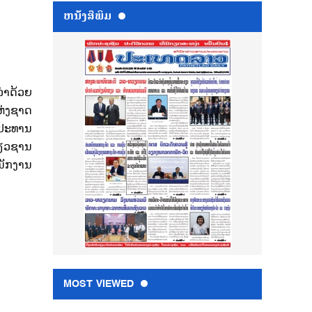
ຫນ້ັງສືພິມ
່າດ້ວຍ
ຫ່ງຊາດ
ອງປະທານ
່ຽວຊານ
ະນັກງານ
MOST VIEWED