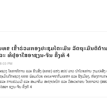
ຍທຂ ເຂົ້າຮ່ວມກອງປະຊຸມໂຕະມົນ ລັດຖະມົນຕີດ້
ແລະ ທີ່ຢູ່ອາໃສອາຊຽນ-ຈີນ ຄັ້ງທີ 4
28:03 PM
ະຊວງ ໂຍທາທິການ ແລະ ຂົນສົ່ງ (ຍທຂ) ແຫ່ງ ສປປ ລາວ ນໍາໂດຍທ່ານ ງາມປະສົງ 
 ຖະມົນຕີກະຊວງ ຍທຂ ພ້ອມດ້ວຍ ຄະນະຈາກກົມເຄຫາ ແລະ ຜັງເມືອງ, ຫ້ອງການກ
ແລະ ການຮ່ວມມື ແລະ ສະມາຄົມ ສະຖາປະນິກ ແລະ ວິສະວະກອນ ໂຍທາລາວ (ສສ
າໄສອາ ຊຽນ-ຈີນ ຄັ້ງທີ 4