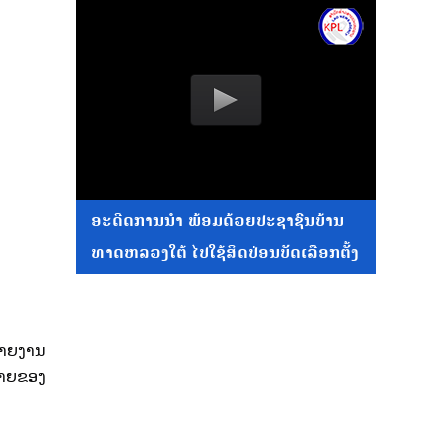
ອະດີດການນໍາ ພ້ອມດ້ວຍປະຊາຊົນບ້ານ
ທາດຫລວງໃຕ້ ໄປໃຊ້ສິດປ່ອນບັດເລືອກຕັ້ງ
້ລາຍງານ
ດໝາຍຂອງ