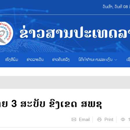
ວັນເສົາ, ວັນທີ 
ໜັງສືພິມ
ຂ່າວ​ລາຍ​ວັນ
ຂ່າວຄືນຫລັງ
ນິຕິກຳຕ້ານການຟອກເງິນ
ເຊ
ຍ 3 ສະບັບ ຂົງເຂດ ສພຊ
Email
Print