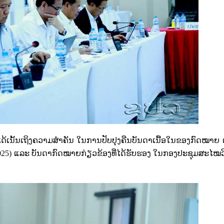
ດ້ເນັ້ນເຖິງຄວາມສຳຄັນ ໃນການປັບປຸງຄືນບັນດາເນື້ອໃນຂອງກົດໝາຍ ເພ
025)
ແລະ ບັນດາກົດໝາຍກ່ຽວຂ້ອງທີ່ໄດ້ຮັບຮອງ ໃນກອງປະຊຸມສະໄໝວ