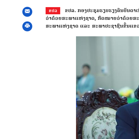
ຂປລ. ກອງປະຊຸມຮຽບຮຽງຄືນບັນດາເນ
ຂປລ
ວ່າດ້ວຍສະພາແຫ່ງຊາດ, ກົດໝາຍວ່າດ້ວຍສະ
ສະພາແຫ່ງຊາດ ແລະ ສະພາປະຊາຊົນຂັ້ນແຂ