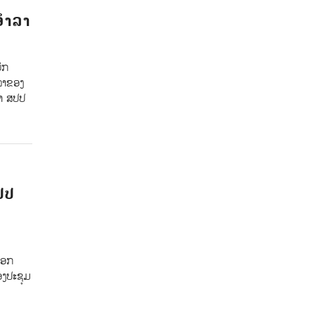
ອຳລາ
ົກ
າລາຂອງ
ໍາ ສປປ
ປປ
ເອກ
ອງປະຊຸມ