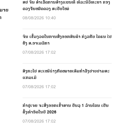
ສປ ຈີນ ສຳເລັດການສ້າງແຜນທີ່ ທໍລະນີວິທະຍາ ຂອງ
ດວງຈັນໝົດດວງ ສະບັບໃໝ່
ດໝາຍ
ກ
08/08/2026 10:40
ຈີນ ເຂັ້ມງວດໃນການສົ່ງອອກສິນຄ້າ ກ່ຽວກັບ ໂດຣນ ໄປ
ຍັງ ສ.ອາເມລິກາ
07/08/2026 17:02
ສິງກະໂປ ສະເໜີຮ່າງກົດໝາຍເສີມກຳລັງປາບປາມສະ
ແກມເມີ
07/08/2026 17:02
ກຳປູເຈຍ ຈະສົ່ງອອກເຂົ້າສານ ບັນລຸ 1 ລ້ານໂຕນ ເປັນ
ຄັ້ງທຳອິດໃນປີ 2026
07/08/2026 17:02