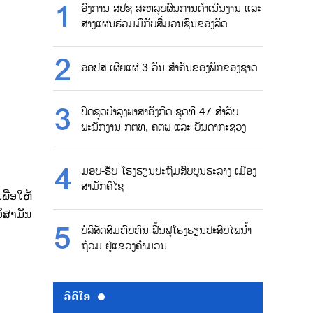
ອົງການ ສປຊ ສະຫລຸບຜົນການດຳເນີນງານ ແລະ
ສາງແຜນຮ່ວມມືກັບສື່ມວນຊົນຂອງລັດ
ອອປສ ເຜີຍແຜ່ 3 ວັນ ສຳຄັນຂອງພັກຂອງຊາດ
ປິດຊຸດບຳລຸງພາສາອັງກິດ ຊຸດທີ 47 ສຳລັບ
ພະນັກງານ ກຕທ, ຄຕພ ແລະ ບັນດາກະຊວງ
ມອບ-ຮັບ ໂຮງຮຽນປະຖົມສົບບູນຮະລາງ ເມືອງ
ສາມັກຄິໄຊ
ື່ອໃຫ້
ິສາມັນ
ບໍລິສັດສົມທົບທຶນ ຟື້ນຟູໂຮງຮຽນປະສົບໄພນ້ຳ
ຖ້ວມ ຢູ່ແຂວງຄຳມວນ
ວີດີໂອ