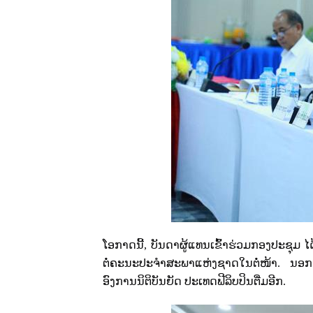
​ໂອກາດ​ນີ້, ບັນດາຜູ້ແທນເຂົ້າຮ່ວມກອງປະຊຸມ
ຕໍ່ຄະນະປະຈຳສະພາແຫ່ງຊາດໃນຕໍ່ໜ້າ. ນອກ
ອົງການນິຕິບັນຍັດ ປະເທດຟີລິບປິນຕື່ມ​ອີກ.