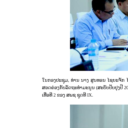
ໃນກອງປະຊຸມ
,
ທ່ານ ນາງ ສູນທອນ ໄຊຍະຈັກ ໄ
ສອດຄ່ອງກັບລັດຖະທຳມະນູນ (ສະບັບປັບປຸງປີ
2
ເທື່ອທີ
2
ຂອງ ສພຊ ຊຸດທີ
IX.