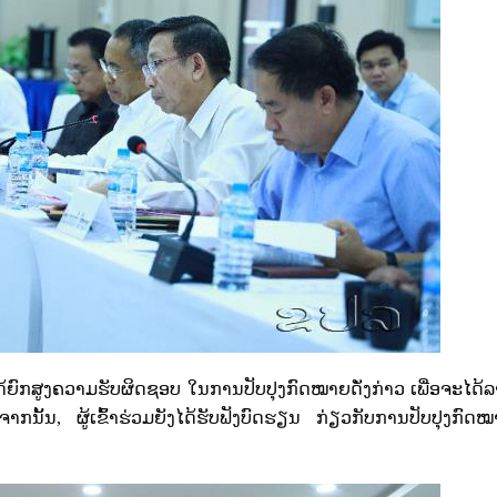
 ໄດ້ຍົກສູງຄວາມຮັບຜິດຊອບ ໃນການປັບປຸງກົດໝາຍດັ່ງກ່າວ ເພື່ອຈະໄດ
ຈາກນັ້ນ
,
ຜູ້ເຂົ້າຮ່ວມຍັງໄດ້ຮັບຟັງບົດຮຽນ ກ່ຽວກັບການປັບປຸງກົ