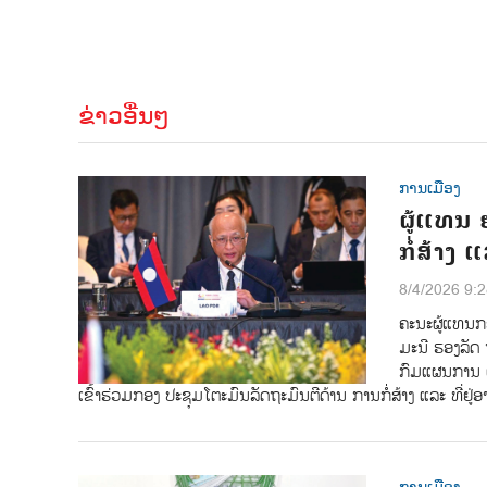
ຂ່າວອື່ນໆ
ການເມືອງ
ຜູ້ແທນ 
ກໍ່ສ້າງ 
8/4/2026 9:
ຄະນະຜູ້ແທນກ
ມະນີ ຮອງລັດ
ກົມແຜນການ 
ເຂົ້າຮ່ວມກອງ ປະຊຸມໂຕະມົນລັດຖະມົນຕີດ້ານ ການກໍ່ສ້າງ ແລະ ທີ່ຢູ່ອ