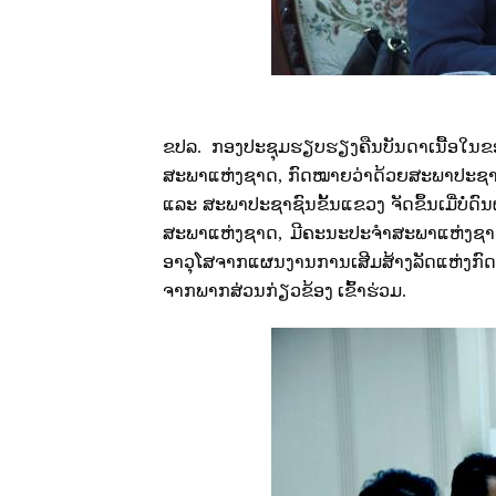
ຂປລ. ກອງປະຊຸມຮຽບຮຽງຄືນບັນດາເນື້ອໃ
ສະພາແຫ່ງຊາດ
,
ກົດໝາຍວ່າດ້ວຍສະພາປະຊາຊ
ແລະ ສະພາປະຊາຊົນຂັ້ນແຂວງ ຈັດ​ຂຶ້ນ​ເມື່ບໍ
ສະພາແຫ່ງຊາດ, ມີຄະນະປະຈຳສະພາແຫ່ງຊ
ອາວຸໂສຈາກແຜນງານການເສີມສ້າງລັດແຫ່ງກ
ຈາກພາກສ່ວນກ່ຽວຂ້ອງ ​ເຂົ້າ​ຮ່ວມ.