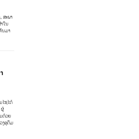
, ສະພາ
ົ່າໃນ
ຫັນມາ
າ
ມໄຊ​ໄດ້
ຜູ້
ອມດ້ວຍ
ວງອຸດົມ