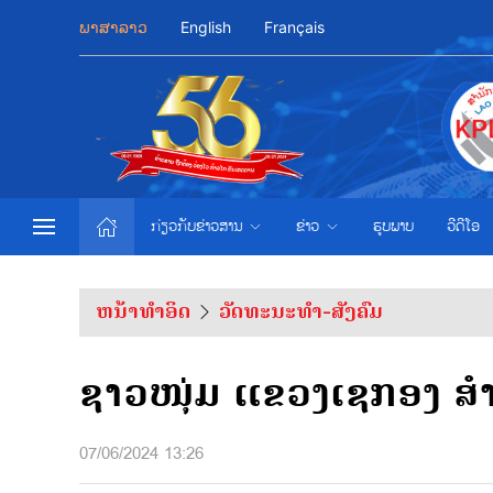
ພາສາລາວ
English
Français
ກ່ຽວກັບຂ່າວສານ
ຂ່າວ
ຮູບພາບ
ວີດີໂອ
ຫນ້າທຳອິດ
ວັດທະນະທຳ-ສັງຄົມ
ຊາວໜຸ່ມ ແຂວງເຊກອງ ສຳເ
07/06/2024 13:26