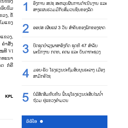
ັ້ນຂອງ
ອົງການ ສປຊ ສະຫລຸບຜົນການດຳເນີນງານ ແລະ
ອົບຮົມ
ສາງແຜນຮ່ວມມືກັບສື່ມວນຊົນຂອງລັດ
ແຂວງ
,
ຂໍ້
ຂັ້ມແຂງ
ອອປສ ເຜີຍແຜ່ 3 ວັນ ສຳຄັນຂອງພັກຂອງຊາດ
່ມແຂວງ
,
,
ຄໍາສັ່ງ
ປິດຊຸດບຳລຸງພາສາອັງກິດ ຊຸດທີ 47 ສຳລັບ
ໝທີ
VI
ພະນັກງານ ກຕທ, ຄຕພ ແລະ ບັນດາກະຊວງ
ັດທະນາ
ດ ກໍຄື
ມອບ-ຮັບ ໂຮງຮຽນປະຖົມສົບບູນຮະລາງ ເມືອງ
ສາມັກຄິໄຊ
ບໍລິສັດສົມທົບທຶນ ຟື້ນຟູໂຮງຮຽນປະສົບໄພນ້ຳ
KPL
ຖ້ວມ ຢູ່ແຂວງຄຳມວນ
ວີດີໂອ