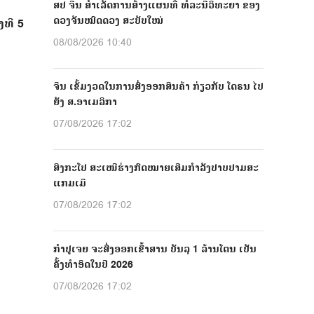
ສປ ຈີນ ສຳເລັດການສ້າງແຜນທີ່ ທໍລະນີວິທະຍາ ຂອງ
ດວງຈັນໝົດດວງ ສະບັບໃໝ່
ງທີ 5
08/08/2026 10:40
ຈີນ ເຂັ້ມງວດໃນການສົ່ງອອກສິນຄ້າ ກ່ຽວກັບ ໂດຣນ ໄປ
ຍັງ ສ.ອາເມລິກາ
07/08/2026 17:02
ສິງກະໂປ ສະເໜີຮ່າງກົດໝາຍເສີມກຳລັງປາບປາມສະ
ແກມເມີ
07/08/2026 17:02
ກຳປູເຈຍ ຈະສົ່ງອອກເຂົ້າສານ ບັນລຸ 1 ລ້ານໂຕນ ເປັນ
ຄັ້ງທຳອິດໃນປີ 2026
07/08/2026 17:02