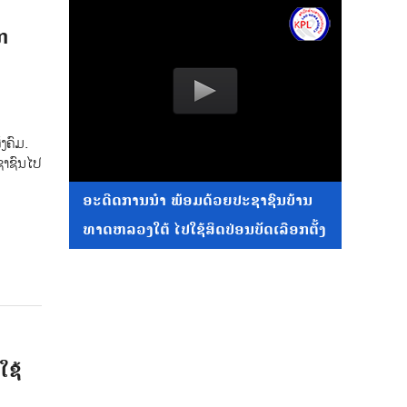
ກ
ັງຄົມ.
ຊາຊົນໄປ
ອະດີດການນໍາ ພ້ອມດ້ວຍປະຊາຊົນບ້ານ
ທາດຫລວງໃຕ້ ໄປໃຊ້ສິດປ່ອນບັດເລືອກຕັ້ງ
ໃຊ້