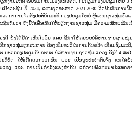
ໃສ່ວຽກງານສຶກສາອົບຮົມການເມືອງແນວຄິດ
,
ກະກຽມກອງປະຊຸມໃຫຍ່
3
ຂ
-ເຍົາວະຊົນ ປີ
2024,
ແຜນຍຸດທະສາດ
2021-2030
ຕິດພັນກັບການຝຶກ
ກວດກາການຈັດຕັ້ງປະຕິບັດມະຕິ ກອງປະຊຸມໃຫຍ່ ຜູ້ແທນຊາວໜຸ່ມທົ່ວ
າວະຊົນທັນວາ ທັງນີ້ກໍເພື່ອເຮັດໃຫ້ວຽກງານຊາວໜຸ່ມ ມີຄວາມໜັກແໜ້ນເ
ດີ ຍັງໄດ້ມີຄຳເຫັນໂອລົມ ແລະ ຊີ້ນໍາໃຫ້ຄະນະບໍລິຫານງານຊາວໜຸ
ກຊາວໜຸ່ມທຸກສະຫາຍ ຕ້ອງເພີ່ມທະວີໃນການຄົ້ນຄວ້າ ເຊື່ອມຊຶມມະຕິ
ມະຕິກອງປະຊຸມຄົບຄະນະ ບໍລິຫານງານຊາວໜຸ່ມແຂວງ ຄັ້ງທີ
4
ສະໄ
ງປະຕິບັດ ໃຫ້ເກີດດອກອອກຜົນ ແລະ ເປັນຮູບປະທໍາຕົວຈິງ ແນໃສ່ພ
ຂັ້ມແຂງ ແລະ ກາຍເປັນກຳລັງແຮງສໍາຄັນ ແກ່ການພັດທະນາປະເທດຊາ