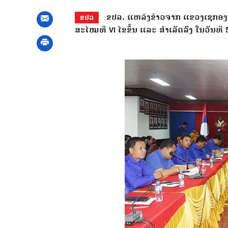
ຂປລ. ແຫລ່ງຂ່າວຈາກ ແຂວງເຊກອງ ໃຫ
ຂປລ
ສະໄໝທີ VI ໄຂຂຶ້ນ ແລະ ສໍາເລັດລົງ ໃນວັນທີ 