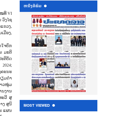
ຫນ້ັງສືພິມ
ໝທີ
VI
 ວົງໄຊ
ກແຂວງ
,
ມເມືອງ
,
ດໃຈຍົກ
ນ ມະຕິ
ປະຕິບັດ
ີ
2024;
ງຄະນະ
ກຽມດໍາ
າວໜຸ່ມ
ຫານງານ
ະວີ ສຸ
ງ ສຸນິ
MOST VIEWED
ລະ ແຜນ