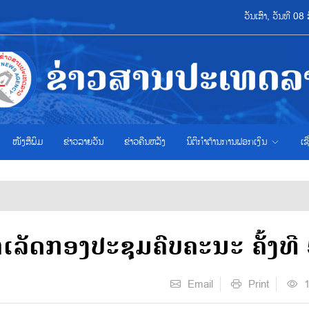
ວັນເສົາ, ວັນທີ 
ໜັງສືພິມ
ຂ່າວ​ລາຍ​ວັນ
ຂ່າວຄືນຫລັງ
ນິຕິກຳຕ້ານການຟອກເງິນ
ເຊ
ລັດກອງປະຊຸມຄົບຄະນະ ຄັ້ງທີ 
Email
Print