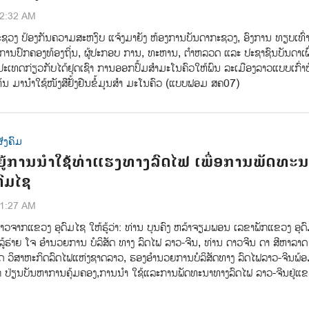
12:32 AM
ະຊວງ ປ້ອງກັນຄວາມສະຫງົບ ແຈ້ງມາຍັງ ຫ້ອງການບັນດາກະຊວງ, ອົງການ ທຽບເທົ່າ
 ການປົກຄອງທ້ອງຖິ່ນ, ຜູ້ປະກອບ ການ, ທະຫານ, ຕຳຫລວດ ແລະ ປະຊາຊົນບັນດາເຜ
ປະເທດກ່ຽວກັບໄດ້ຢຸດເຊົາ ການອອກປຶ້ມສຳມະໂນຄົວໃຫ້ພົນ ລະເມືອງລາວແບບເກົ່າ
ມານຳໃຊ້ໜັງສືຢັ້ງຢືນຂໍ້ມູນສໍາ ມະໂນຄົວ (ແບບຟອມ ສຄ07)
ັງຄົມ
ຍູ້ການນຳໃຊ້ທ່າແຮງທາງລົດໄຟ ເພື່ອການພັດທະນ
ົມໄຊ
41:27 AM
າວຈາກແຂວງ ອຸດົມໄຊ​ ໃຫ້ຮູ້ວ່າ:​ ທ່ານ​ ບຸນຄົງ​ ຫລ້າຈຽມພອນ​ ເລຂາພັກແຂວງ ອຸດົ
ລູ້ຮ່າຍ ໂຈ​ ອຳນວຍການ​ ບໍລິສັດ​ ທາງ ລົດໄຟ​ ລາວ-ຈີນ,​ ທ່ານ​ ດາວຈີນ ດາ​ ສີຫາລາດ​ 
 ວິສາຫະກິດລົດໄຟແຫ່ງຊາດລາວ,​ ຮອງອຳນວຍການບໍລິສັດທາງ ລົດໄຟ​ລາວ-ຈີນ​ພ້
ລກ​ ປ່ຽນບັນຫາການຄຸ້ມຄອງ,​ການນຳ ໃຊ້​ແລະ​ການພັດທະນາທາງລົດໄຟ​ ລາວ-ຈີນ​ຢູ່​ແຂ