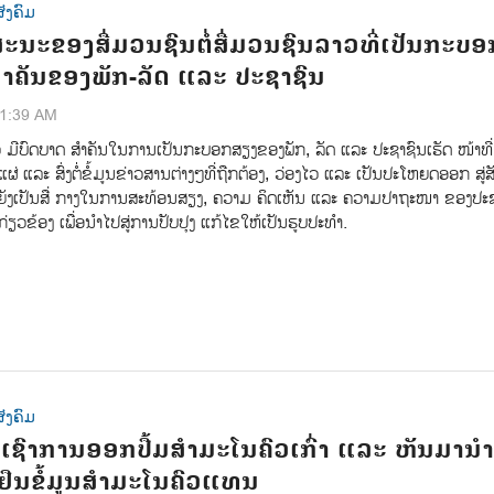
ັງຄົມ
ະນະຂອງສື່ມວນຊົນຕໍ່ສື່ມວນຊົນລາວທີ່ເປັນກະບອ
ຳຄັນຂອງພັກ-ລັດ ແລະ ປະຊາຊົນ
21:39 AM
ວ ມີບົດບາດ ສຳຄັນໃນການເປັນກະບອກສຽງຂອງພັກ, ລັດ ແລະ ປະຊາຊົນເຮັດ ໜ້າທີ່
ຜ່ ແລະ ສົ່ງຕໍ່ຂໍ້ມູນຂ່າວສານຕ່າງໆທີ່ຖືກຕ້ອງ, ວ່ອງໄວ ແລະ ເປັນປະໂຫຍດອອກ ສູ່ສ
, ຍັງເປັນສື່ ກາງໃນການສະທ້ອນສຽງ, ຄວາມ ຄິດເຫັນ ແລະ ຄວາມປາຖະໜາ ຂອງປະ
 ກ່ຽວຂ້ອງ ເພື່ອນຳໄປສູ່ການປັບປຸງ ແກ້ໄຂໃຫ້ເປັນຮູບປະທຳ.
ັງຄົມ
ເຊົາການອອກປື້ມສຳມະໂນຄົວເກົ່າ ແລະ ຫັນມານຳ
້ງຢືນຂໍ້ມູນສຳມະໂນຄົວແທນ