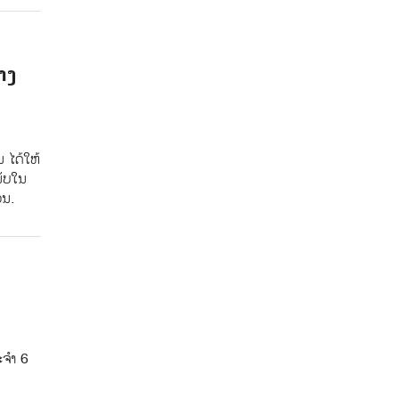
າງ
​ ໄດ້ໃຫ້
ັບ​ໃນ
ນ.​
ຈໍາ 6