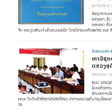
8/7/2026 6:
ຫ້ອງວ່າການກ
ແຫ່ງຊາດ, ອົງ
ຂອບເຂດ ທົ່ວ
ຈົດ ທະບຽນສໍາມະໂນຄົວແບບເອເລັກ ໂຕຣນິກແບບທັນສະໄໝ ແລະ ຫັນ 
ວັດທະນະທຳ-ສ
ຫາລືຊຸກ
ແຂວງອຸດ
8/6/2026 1:
ຊປລ.​ ແຫລ່ງຂ່
ພົບປະກັບ​ທ່ານ​
ອຳນວຍການລັດ
ຄະນະ​ ໃນວັນທີ​3​ສິງຫາ​2026​ທີ່ຫ້ອງ ວ່າການ​ແຂວງອຸດົມໄຊ,​ເພື່ອແ
ໄຊ.