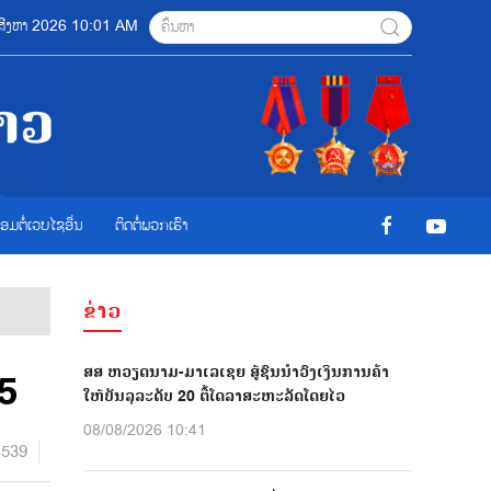
08 ສີງຫາ 2026 10:01 AM
ື່ອມຕໍ່ເວບໄຊອ່ືນ
ຕິດຕໍ່ພວກເຮົາ
ຂ່າວ
ສສ ຫວຽດນາມ-ມາເລເຊຍ ສູ້ຊົນນຳວົງເງິນການຄ້າ
5
ໃຫ້ບັນລຸລະດັບ 20 ຕື້ໂດລາສະຫະລັດໂດຍໄວ
08/08/2026 10:41
1539