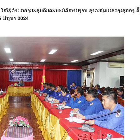
້ຮູ້ວ່າ: ກອງປະຊຸມຄົບຄະນະບໍລິຫານງານ ຊາວໜຸ່ມແຂວງເຊກອງ ຄັ້
5 ມິຖຸນາ 2024