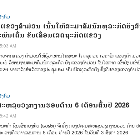
ັງຄົມ
ແຂວງຄຳມ່ວນ ເນັ້ນໃຫ້ສະມາຄົມນັກທຸລະກິດຍິງສ້
ພັນເດັ່ນ ຂັບເຄື່ອນເສດຖະກິດແຂວງ
35:03 AM
່າວຈາກແຂວງ ຄຳມ່ວນ​ໃຫ້ຮູ້ວ່າ:​ທ່ານ​ໄຊຊະນະ​ ໂຄດພູທອນ​ ເລຂາພັກແຂວງຄຳ ມ່ວນ
ຄະນະບໍ ລິຫານງານສະມາຄົມນັກທຸລະກິດ ຍິງ​ ແຂວງຄຳມ່ວນ​ ໃນໂອກາດ ເຂົ້າຢ້ຽມຂໍ່ານ
​2026​ ພາຍຫລັງສໍາເລັດກອງປະ​ ຊຸມສະມາຄົມນັກທຸລະກິດຍິງ​ ຄັ້ງທີ​3​ຂອງແຂວງຄໍາມ່ວ
ັງຄົມ
ຫລຸບວຽກງານຮອບດ້ານ 6 ເດືອນຕົ້ນປີ 2026
58:42 AM
ນະທຳ ຊົນເຜົ່າກອງທັບ (ຮວຜທ) ຈັດຕັ້ງ ກອງປະຊຸມສະຫລຸບວຽກງານຮອບ ດ້ານ ປະ
 ແລະ ວາງທິດທາງແຜນການ 6 ເດືອນ ທ້າຍປີ 2026 ໃນວັນທີ 3 ສິງຫາ 2026