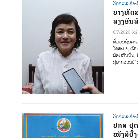
ວັດທະນະທຳ-ສ
ບາງທັດສ
ສຽງອັນສ
8/7/2026 6:
ສື່ມວນຊົນລາ
ໂຄສະນາ, ເຜີຍແ
ພ້ອມກັນນັ້ນ
ສູ່ພາກສ່ວນທີ່
ວັດທະນະທຳ-ສ
ປກສ ຢຸດ
ໜັງສືຢັ