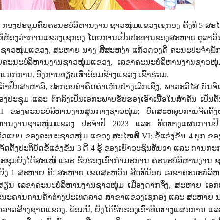
: ກອງປະຊຸມຄົບຄະນະບໍລິຫານງານ ຊາວໜຸ່ມແຂວງເຊກອງ ຄັ້ງທີ
5
ສະໄ
ທີ່ຫ້ອງວ່າການແຂວງເຊກອງ ໂດຍການເປັນປະທານຂອງສະຫາຍ ຕຸລາວັນ
ຊາວໜຸ່ມແຂວງ, ສະຫາຍ ນາງ ສີສະຫງ່າ ແກ້ວດວງດີ ຄະນະປະຈຳພັ
ຍຄະນະບໍລິຫານງານຊາວໜຸ່ມແຂວງ
,
ເລຂາຄະນະບໍລິຫານງານຊາວໜຸ່
ພະແນກການ
,
ອົງການທຽບເທົ່າອ້ອມຂ້າງແຂວງ ເຂົ້າຮ່ວມ.
ຄວ້າປຶກສາຫາລື
,
ປະກອບຄໍາຄິດຄໍາເຫັນຢ່າງເລິກເຊິ່ງ
,
ພາວະວິໄສ ບົນຈິ
ປະຊຸມ ແລະ ຕົກລົງເປັນເອກະພາບຮັບຮອງເອົາເນື້ອໃນສຳຄັນ ເປັນຕົ້
III
ຂອງຄະນະບໍລິຫານງານສູນກາງຊາວໜຸ່ມ
;
ບົດສະຫລຸບການຈັດຕັ້ງ
ິຫານງານຊາວໜຸ່ມແຂວງ ປະຈໍາປີ
2023
ແລະ ທິດທາງແຜນການປ
ວຕົວແບບ ຂອງຄະນະຊາວໜຸ່ມ ແຂວງ ສະໄໝທີ
VI;
ຂໍ້ແຂ່ງຂັນ
4
ບຸກ ຂອ
ຕັ້ງປະຕິບັດຂໍ້ແຂ່ງຂັນ
3
ດີ
4
ຮູ້ ຂອງເຍົາວະຊົນທັນວາ ແລະ ການກະ
ງປະຊຸມຍັງໄດ້ສະເໜີ ແລະ ຮັບຮອງເອົາກຳມະການ ຄະນະບໍລິຫານງານ ຊ
ຍິງ
1
ສະຫາຍ ຄື: ສະຫາຍ ເຂດສະຫວັນ ສິດທິນ້ອຍ ເລຂາຄະນະບໍລິ
າສຽນ ເລຂາຄະນະບໍລິຫານງານຊາວໜຸ່ມ ເມືອງດາກຈຶງ
,
ສະຫາຍ ເອກທ
ະນະຄານການຄ້າຕ່າງປະເທດລາວ ສາຂາແຂວງເຊກອງ ແລະ ສະຫາຍ ນາ
ລາວສ້າງຊາດແຂວງ. ພ້ອມນີ້
,
ຍັງໄດ້ຮັບຮອງເອົາທິດທາງແຜນການ ແ