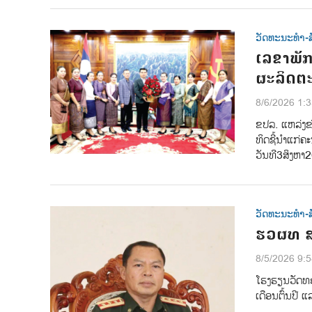
ວັດທະນະທຳ-ສ
ເລຂາພັກ
ຜະລິດຕະ
8/6/2026 1:
ຂປລ.​ ແຫລ່ງຂ
ທິດຊີ້ນໍາແກ່
ວັນທີ​3​ສິງຫາ
ວັດທະນະທຳ-ສ
ຮວຜທ ສະ
8/5/2026 9:
ໂຮງຮຽນວັດທະ
ເດືອນຕົ້ນປີ