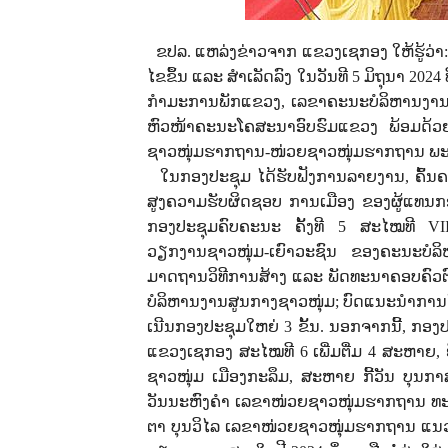
ຂປລ. ແຫລ່ງຂ່າວຈາກ ແຂວງເຊກອງ ໃຫ້ຮູ້ວ່າ
ໄຂຂຶ້ນ ແລະ ສໍາເລັດລົງ ໃນວັນທີ
5
ມິຖຸນາ
2024
ກໍາມະການພັກແຂວງ
,
ເລຂາຄະນະບໍລິຫານງານ
ຫົວໜ້າຄະນະໂຄສະນາອົບຮົມແຂວງ ພ້ອມດ້ວ
ຊາວໜຸ່ມຮາກຖານ-ໜ່ວຍຊາວໜຸ່ມຮາກຖານ 
ໃນກອງປະຊຸມ ໄດ້ຮັບຟັງການລາຍງານ
,
ຄົ້ນ
ສູງຄວາມຮັບຜິດຊອບ ການເມືອງ ຂອງຜູ້ແທນກອງ
ກອງປະຊຸມຄົບຄະນະ ຄັ້ງທີ
5
ສະໄໝທີ
V
ວຽກງານຊາວໜຸ່ມ-ເຍົາວະຊົນ ຂອງຄະນະບໍລ
ມາດຖານວິທີການສ້າງ ແລະ ພັດທະນາຄອບຄົ
ບໍລິຫານງານສູນກາງຊາວໜຸ່ມ
;
ບົດແນະນຳການຈັດ
ເນີນກອງປະຊຸມໃຫຍ່
3
ຂັ້ນ. ນອກຈາກນີ້, ກອ
ແຂວງເຊກອງ ສະໄໝທີ
6
ເພີ່ມຕື່ມ
4
ສະຫາຍ
,
ຊາວໜຸ່ມ ເມືອງກະລຶມ
,
ສະຫາຍ ກີ້ວັນ ບຸນກ
ວັນນະຫົງຄຳ ເລຂາໜ່ວຍຊາວໜຸ່ມຮາກຖານ ທ
ຕາ ບຸນວິໄລ ເລຂາໜ່ວຍຊາວໜຸ່ມຮາກຖານ ແນວ