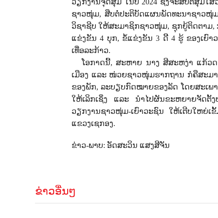
ວຽກງານຈຸດສຸມ ໃນປີ
2024
ຊຶ່ງຈະສືບຕໍ່ສຸ່ມ
ຊາວໜຸ່ມ
,
ສືບຕໍ່ປະຕິບັດແຜນພັດທະນາຊາວໜຸ່ມ
ວິຊາຊີບ ໃຫ້ສະມາຊິກຊາວໜຸ່ມ
,
ຊຸກຍູ້ຕິດຕາມ
,
ແຂ່ງຂັນ
4
ບຸກ
,
ຂໍ້ແຂ່ງຂັນ
3
ດີີ
4
ຮູ້ ຂອງເຍົ
ເທື່ອລະກ້າວ.
ໂອກາດນີ້, ສະຫາຍ ນາງ ສີສະຫງ່າ ແກ້ວດວງ
ເມືອງ ແລະ ໜ່ວຍຊາວໜຸ່ມຮາກຖານ ກໍຄືສະມາຊິ
ຂອງພັກ
,
ລະບຽບກົດໝາຍຂອງລັດ ໂດຍສະເພາະ 
ໃຫ້ເລິກເຊິ່ງ ແລະ ນໍາໄປຜັນຂະຫຍາຍຈັດຕັ້
ວຽກງານຊາວໜຸ່ມ-ເຍົາວະຊົນ ໃຫ້ເຕີບໃຫຍ່ເ
ແຂວງເຊກອງ.
ຂ່າວ-ພາບ: ອັດສະວິນ ແສງສີຈັນ
ຂ່າວອື່ນໆ