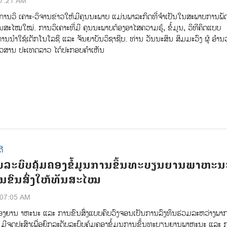
17:21 AM
ການວິ ເຄາະ-ວິຈານຂ່າວໃຫ້ມີຄຸນນະພາບ ແມ່ນພາລະກິດທີ່ຈຳເປັນໃນສະພາບການພ
ນສະໄໝໃໝ່. ການວິເຄາະທີ່ມີ ຄຸນນະພາບຕ້ອງອາໄສຄວາມຮູ້, ຂໍ້ມູນ, ວິທີຄິດແບບ
ານນຳໃຊ້ເຕັກໂນໂລຊີ ແລະ ຈັນຍາບັນວິຊາຊີບ. ທ່ານ ວັນນະສິນ ສິມມະວົງ ຜູ້ ອໍາ
່າວສານ ປະເທດລາວ ໄດ້ປະກອບຄໍາເຫັນ
ີ
ບລະບົບຄຸ້ມຄອງຂໍ້ມູນການຂຶ້ນທະບຽນຍານພາຫະນ
ນຂົນສົ່ງໃຫ້ທັນສະໄໝ
:07:05 AM
ອງຍານ າຫະນະ ແລະ ການຂົນສົ່ງແບບຄົບວົງຈອນເປັນການລົງທຶນຮ່ວມລະຫວ່າງພາກ
ມີຈຸດປະສົງເພື່ອຍົກລະດັບລະບົບຄຸ້ມຄອງຂ້ໍມູນການຂ້ຶນທະບຽນຍານພາຫະນະ ແລະ 