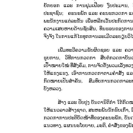
ຍັກຍອກ ແລະ ການຟຸມເຟືອຍ ງົບປະມານ
,
ປະຊາຊົນ;
ຄະນະພັກ ແລະ ຄະນະກວດກາ ແຕ່ລະຂ
ພະນັກງານແຕ່ລະຂັ້ນ ເພື່ອຫລີກເວັ້ນປະກົດການຫ
ຄວາມເສຍຫາຍດ້ານຊັບສິນ
,
ທຶນຮອນຂອງການຈັ
ຈິງຈັງ ໃນການແກ້ໄຂທຸກການລະເມີດລະບຽບວິ
ເພີ່ມທະວີຄວາມຮັບຜິດຊອບ ແລະ ຄວາ
ຮູບການ
,
ວິທີການກວດກາ ສືບຕໍ່ກວດກາບັນ
ເປົ້າໝາຍໃໝ່ ທີ່ສັງຄົມ
,
ການຈັດຕັ້ງພວມເລັ່ງທວ
ໃຫ້ແຂງແຮງ
,
ເອົາການກວດກາຕາມຄໍາສັ່ງ ແລ
ກົດໝາຍເປັນສໍາຄັນ
,
ສົມທົບການກວດກາລະ
ບັງຫລວງ.
ສ້າງ ແລະ ປັບປຸງ ບັນດານິຕິກໍາ ໃຕ້
ໃຫ້ແນວລາວສ້າງຊາດ
,
ສະຫະພັນນັກຮົບເກົ່າ
,
ກວດກາການປະຕິບັດໜ້າທີ່ຂອງຄະນະພັກ
,
ບັນ
ແນວທາງ
,
ແຜນນະໂຍບາຍ
,
ມະຕິ
,
ຄໍາສັ່ງຂອງພັ