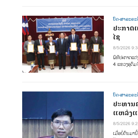
ບົດ-ສາລະຄະດ
ປະກາດແ
ໄຊ
8/5/2026 9:
ພິທີປະກາດແຕ
4 ແຂວງອຸດົມໄ
ບົດ-ສາລະຄະດ
ປະທານຄ
ແຫລ່ງແ
8/5/2026 9:
ເມ່ືອບ່ໍດົນມ