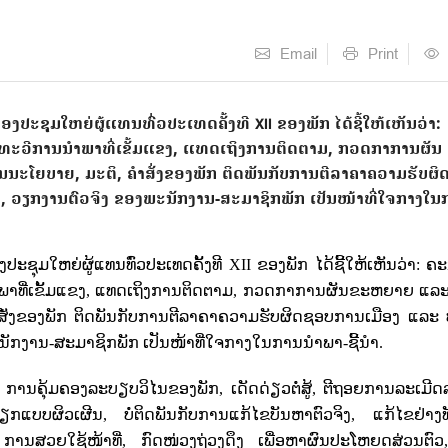
Email
Print
ງປະຊຸມໃຫຍ່ຜູ້ແທນທົ່ວປະເທດຄັ້ງທີ XII ຂອງພັກ ໄດ້ຊີ້ໃຫ້ເຫັນວ່າ:
ມທະວີການນໍາພາທີ່ເຂັ້ມແຂງ, ແທດເຖິງການຕິດຕາມ, ກວດກາການຜັນ
ນະໂຍບາຍ, ມະຕິ, ຄໍາສັ່ງຂອງພັກ ຕິດພັນກັບການຕີລາຄາຄວາມຮັບຜ
່, ວຽກງານຕົວຈິງ ຂອງພະນັກງານ-ສະມາຊິກພັກ ເປັນໜ້າທີ່ໃຈກາງໃນ
ປະຊຸມໃຫຍ່ຜູ້ແທນທົ່ວປະເທດຄັ້ງທີ
XII
ຂອງພັກ ໄດ້ຊີ້ໃຫ້ເຫັນວ່າ: ຄ
າທີ່ເຂັ້ມແຂງ
,
ແທດເຖິງການຕິດຕາມ
,
ກວດກາການຜັນຂະຫຍາຍ ແລະ ຈ
າສັ່ງຂອງພັກ ຕິດພັນກັບການຕີລາຄາຄວາມຮັບຜິດຊອບການເມືອງ ແລະ 
ັກງານ-ສະມາຊິກພັກ ເປັນໜ້າທີ່ໃຈກາງໃນການນໍາພາ-ຊີ້ນໍາ.
 ການຄຸ້ມຄອງລະບຽບວິໄນຂອງພັກ
,
ເດັດດ່ຽວຕໍ່ສູ້
,
ຕີຖອຍການລະເມີ
ວຽກແບບຜິວເຜີນ
,
ບໍ່ຕິດພັນກັບການແກ້ໄຂບັນຫາຕົວຈິງ
,
ແກ້ໄຂຢ່າງ
,
ການສວຍໃຊ້ໜ້າທີ່
,
ກົດໜ່ວງຖ່ວງດຶງ ເພື່ອຫາຜົນປະໂຫຍດສ່ວນຕົວ