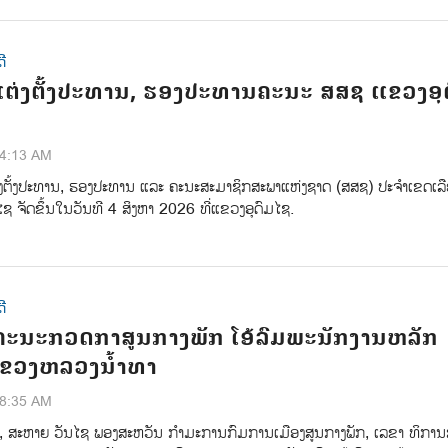
ີ
ຕ່ງຕັ້ງປະທານ, ຮອງປະທານຄະນະ ສສຊ ແຂວງອຸ
34:13 AM
່ງຕ້ັງປະທານ, ຮອງປະທານ ແລະ ຄະນະສະມາຊິກສະພາແຫ່ງຊາດ (ສສຊ) ປະຈຳເຂດເລືອ
ຊ ຈັດຂຶ້ນໃນວັນທີ 4 ສິງຫາ 2026 ທີ່ແຂວງອຸດົມໄຊ.
ີ
ະນະກວດກາສູນກາງພັກ ໂອ້ລົມພະນັກງານຫລັກ
ຂວງຫລວງນໍ້າທາ
28:35 AM
ານ້ີ, ສະຫາຍ ວັນໄຊ ພອງສະຫວັນ ກໍາມະການກົມການເມືອງສູນກາງພັກ, ເລຂາ ທິການ