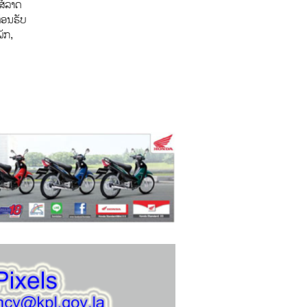
ໍ້ລາດ
້ອນຮັບ
ັກ,