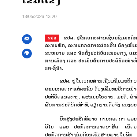
ເຂັ້ມແຂງ
13/05/2026 13:20
ຂປລ. ຢູ່ໃນເອກະສານເຊື່ອມຊຶມມະຕິກອ
ຂປລ
ຄະນະພັກ, ຄະນະກວດກາແຕ່ລະຂັ້ນ ຕ້ອງເພີ່
ຂະຫຍາຍ ແລະ ຈັດຕັ້ງປະຕິບັດແນວທາງ, ແຜນ
ການເມືອງ ແລະ ປະເມີນຜົນການປະຕິບັດໜ້າທີ
ພາ-ຊີ້ນໍາ.
ຂປລ. ຢູ່ໃນເອກະສານເຊື່ອມຊຶມມະຕິກອງ
ຄະນະກວດກາແຕ່ລະຂັ້ນ ຕ້ອງເພີ່ມທະວີການນໍາພ
ປະຕິບັດແນວທາງ
,
ແຜນນະໂຍບາຍ
,
ມະຕິ
,
ຄໍ
ຜົນການປະຕິບັດໜ້າທີ່
,
ວຽກງານຕົວຈິງ ຂອງພະນ
ຍົກສູງປະສິດທິພາບ ການກວດກາ ແລະ
ວິໄນ ແລະ ປະກົດການອາດຍາສິດ
,
ເຮັດ
ປະກົດການສ້າງກຸ່ມກ້ອນເຊື້ອສາຍພາຍໃນພັກ