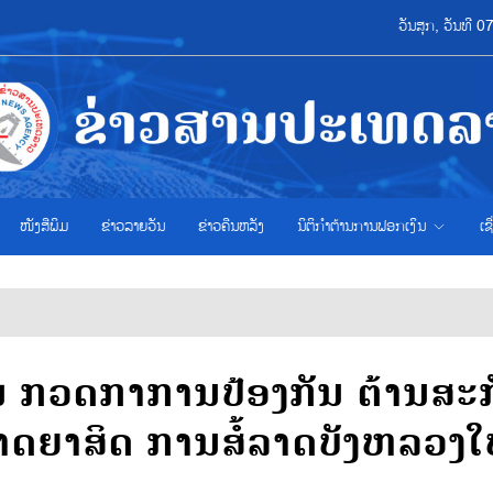
ວັນສຸກ, ວັນທີ 
ໜັງສືພິມ
ຂ່າວ​ລາຍ​ວັນ
ຂ່າວຄືນຫລັງ
ນິຕິກຳຕ້ານການຟອກເງິນ
ເຊ
ມ ກວດກາການປ້ອງກັນ ຕ້ານສະກ
າດຍາສິດ ການສໍ້ລາດບັງຫລວງໃ