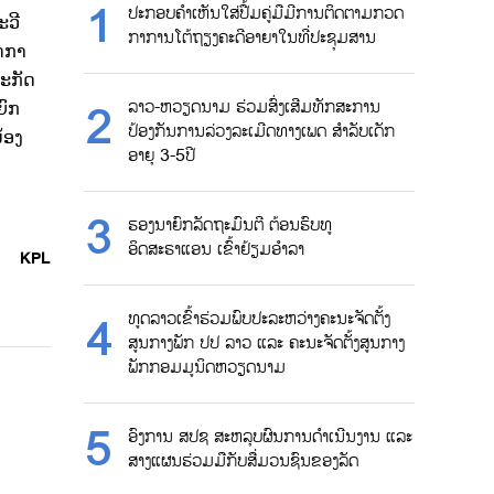
ປະກອບຄຳເຫັນໃສ່ປື້ມຄູ່ມືມີການຕິດຕາມກວດ
ະວີ
ກາການໂຕ້ຖຽງຄະດີອາຍາໃນທີ່ປະຊຸມສານ
ດກາ
ະກັດ
ລາວ-ຫວຽດນາມ ຮ່ວມສົ່ງເສີມທັກສະການ
ຍົກ
ປ້ອງກັນການລ່ວງລະເມີດທາງເພດ ສຳລັບເດັກ
້ອງ
ອາຍຸ 3-5ປີ
ຮອງນາຍົກລັດຖະມົນຕີ ຕ້ອນຮົບທູ
ອິດສະຣາແອນ ເຂົ້າຢ້ຽມອຳລາ
KPL
ທູດລາວເຂົ້າຮ່ວມພົບປະລະຫວ່າງຄະນະຈັດຕັ້ງ
ສູນກາງພັກ ປປ ລາວ ແລະ ຄະນະຈັດຕັ້ງສູນກາງ
ພັກກອມມູນິດຫວຽດນາມ
ອົງການ ສປຊ ສະຫລຸບຜົນການດຳເນີນງານ ແລະ
ສາງແຜນຮ່ວມມືກັບສື່ມວນຊົນຂອງລັດ