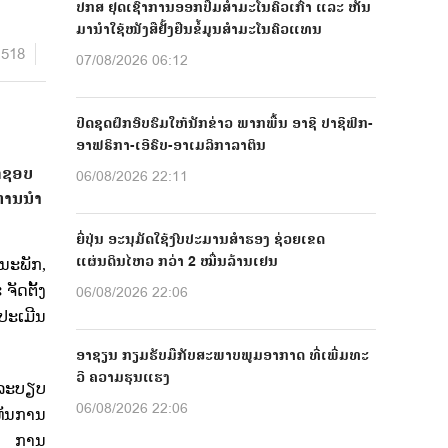
ປກສ ຢຸດເຊົາການອອກປື້ມສຳມະໂນຄົວເກົ່າ ແລະ ຫັນ
ມານຳໃຊ້ໜັງສືຢັ້ງຢືນຂໍ້ມູນສຳມະໂນຄົວແທນ
518
07/08/2026 06:12
ປີດຊຸດຝຶກອົບຮົມໃຫ້ນັກຂ່າວ ພາກພື້ນ ອາຊີ ປາຊີຟິກ-
ອາຟຣິກາ-ເອີຣົບ-ອາເມລິກາລາຕິນ
ິດຊອບ
06/08/2026 22:11
ການນໍາ
ຍີ່ປຸ່ນ ອະນຸມັດໃຊ້ງົບປະມານສຳຮອງ ຊ່ວຍເຂດ
ແຜ່ນດິນໄຫວ ກວ່າ 2 ໝື່ນລ້ານເຢນ
ະນະພັກ
,
ັດຕັ້ງ
06/08/2026 22:06
ປະເມີນ
ອາຊຽນ ກຽມຮັບມືກັບສະພາບພູມອາກາດ ທີ່ເພີ່ມທະ
ວີ ຄວາມຮຸນແຮງ
ດລະບຽບ
06/08/2026 22:06
ທັນການ
,
ການ