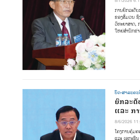
8/7/2026 6:
ການຍົກລະດັບ
ຂອງສື່ມວນ ຊົ
ວິທະຍາສາດ, ກ
ໃຫຍ່ສໍານັກຂ
ບົດ-ສາລະຄະດ
ຍົກລະດັ
ແລະ ກາ
8/6/2026 11
ໂຄງການຄຸ້ມຄ
ແລະ ເອກະຊົນ 