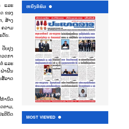
ດ ແລະ
ຫນ້ັງສືພິມ
ິດ ຂອງ
ກ
,
ສ້າງ
ະ ຄວາມ
ດັບ.
ປັບປຸງ
ນກວດກາ
ນຕໍ ແລະ
,
ຝ່າຝືນ
ສໍ້ລາດ
ີ່ກໍານົດ
ຕິດຕາມ
,
ະຕິບັດ
MOST VIEWED