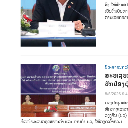
ສ່ົງ ໃຫ້ທັນ
ເປັນຕົ້ນບັນ
ການເສຍຄ່າທາ
ບົດ-ສາລະຄະດ
ສະຫລຸບ
ປົກປ້ອງຜູ
8/5/2026 9:
ກອງປະຊຸມສະຫລ
ທິດທາງແຜນກ
ວຽງຈັນ (ນວ)
ຫົວໜ້າພະແນກອຸດສາຫະກຳ ແລະ ການຄ້າ ນວ, ໃຫ້ກຽດເຂົ້າຮ່ວມ.