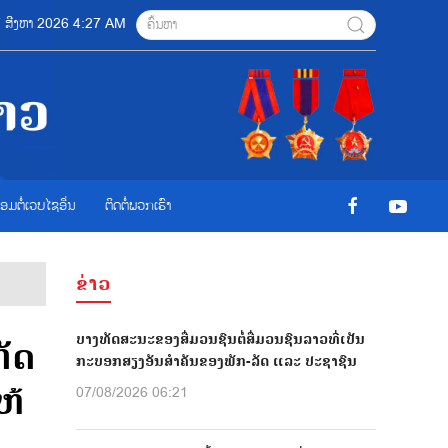
07 ສີງຫາ 2026 4:27 AM
ື່ອມຕໍ່ເວບໄຊອ່ືນ
ຕິດຕໍ່ພວກເຮົາ
ຂ່າວ
ບາງທັດສະນະຂອງສື່ມວນຊົນຕໍ່ສື່ມວນຊົນລາວທີ່ເປັນ
ັດ
ກະບອກສຽງອັນສຳຄັນຂອງພັກ-ລັດ ແລະ ປະຊາຊົນ
ຫ້
07/08/2026 06:21