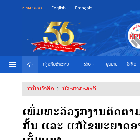
ພາສາລາວ
English
Français
ກ່ຽວກັບຂ່າວສານ
ຂ່າວ
ຮູບພາບ
ວີດີໂອ
ຫນ້າທຳອິດ
ບົດ-ສາລະຄະດີ
ເພີ່ມທະວີວຽກງານຕິດຕາ
ກັ້ນ ແລະ ແກ້ໄຂພະຍາດອ