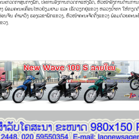
ະນະກວດກາສູນກາງພັກ, ປະທານອົງການກວດກາແຫ່ງລັດ, ຫົວໜ້າອົງການຕ້ານການສ
າງ ພ້ອມຄະນະເຄື່ອນໄຫວຢ້ຽມຢາມ ແລະ ເຮັດວຽກຢູ່ແຂວງ ຫລວງນໍ້າທາ ໃຫ້ກຽດຕ
່ອນຈັນ ຄຳພາວົງ ຮອງເລຂາພັກແຂວງ, ຫົວໜ້າຄະນະຈັດຕັ້ງແຂວງ ພ້ອມດ້ວຍຄະນະພ
ຂວງ.