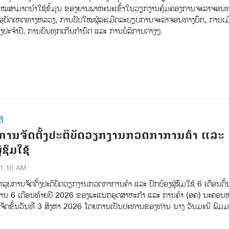
ສະໄໝສາມາດນຳໃຊ້ຂໍ້ມູນ ຂອງຍານພາຫະນະເຂົ້າໃນວຽກງານຄຸ້ມຄອງການຈະລາຈອນທ
ຫາອຸບັດເຫດທາງຫລວງ, ການປັບໃໝຜູ້ລະເມີດລະບຽບການຈະລາຈອນທາງບົກ, ການເມ
ງປະຈຳປີ, ການບັນທຸກເກີນກຳນົດ ແລະ ການບໍລິການຕ່າງໆ.
ີ
ການຈັດຕັ້ງປະຕິບັດວຽກງານກວດກາການຄ້າ ແລະ
້ຊົມໃຊ້
41:16 AM
ຸບການຈັດຕັ້ງປະຕິບັດວຽກງານກວດກາການຄ້າ ແລະ ປົກປ້ອງຜູ້ຊົມໃຊ້ 6 ເດືອນຕົ້
ານ 6 ເດືອນທ້າຍປີ 2026 ຂອງພະແນກອຸດສາຫະກຳ ແລະ ການຄ້າ (ອຄ) ນະຄອນ
 ຈັດຂຶ້ນວັນທີ 3 ສິງຫາ 2026 ໂດຍການເປັນປະທານຂອງທ່ານ ນາງ ວັນມະນີ ພິມ