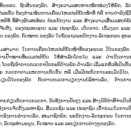
ທຶນຮອນ
,
ຊັບສິນຂອງລັດ
,
ສ້າງຄວາມເສຍຫາຍໜັກໜ່ວງໃຫ້ພັກ
,
ລັ
ັ້ນ ຕ້ອງກໍາແໜ້ນການເຄື່ອນໄຫວປະຕິບັດໜ້າທີ່ ກໍຄື ການດໍາລົງຊີວ
ຍໍ້ທໍ້ ທີ່ສ້າງຜົນສະທ້ອນ ຕໍ່ພະນັກງານ ແລະ ສ້າງຄວາມເສື່ອມເສຍຕໍ່ພັ
ດຕັ້ງ
,
ຂອງປະເທດຊາດ ແລະ ປະຊາຊົນ. ເດັດຂາດ
,
ເຂັ້ມງວດ ແລ
ໄນ ຂອງພັກ
,
ກົດໝາຍ ຂອງລັດ ໃນຖັນແຖວພະນັກງານ-ລັດຖະກອນ ທຸກລະ
ມສາມາດ ໃນການເຄື່ອນໄຫວປະຕິບັດໜ້າທີ່ຂອງຄະນະ ວິໄນຂອງພັກ. 
ດາເປົ້າໝາຍທີ່ພວມປະຕິບັດ ໃຫ້ສໍາເລັດໂດຍໄວ ແລະ ດໍາເນີນກາ
ງ ໂດຍຖືເອົາການກວດກາປົກກະຕິດ້ານພັກ-ດ້ານລັດ ເລີ່ມແຕ່ຫົວທີເປັນຕົ້
ະ ກວດກາຕາມເຫດການເກີດຂຶ້ນ ຫລື ເມື່ອມີປະກົດການລະເມີດວິໄນ
ບຽບວິໄນຂອງພັກ ກັບການກວດກາວຽກງານບໍລິຫານລັດ
,
ຕ້ານການ
ກົດໝາຍກ່ຽວກັບການກວດກາ
,
ນັບທັງການປັບປຸງ ແລະ ສ້າງນິຕິກໍາທີ່ຈໍາເປັນທ
ອົງການຈັດຕັ້ງມະຫາຊົນ
,
ສື່ມວນຊົນ ແລະ ປະຊາຊົນ ເຂົ້າຮ່ວມໃນການ
ດາອົງການອໍານາດລັດ
,
ສະມາຊິກພັກ
,
ພະນັກງານ-ລັດຖະກອນ ໃນການປ
ກ
,
ລັດຖະທໍາມະນູນ
,
ກົດໝາຍ ແລະ ລະບຽບການຕ່າງໆຂອງລັດ.