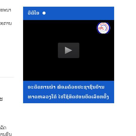
ັດທະນາ
ວີດີໂອ
ນວຍການ
ອະດີດການນໍາ ພ້ອມດ້ວຍປະຊາຊົນບ້ານ
ທາດຫລວງໃຕ້ ໄປໃຊ້ສິດປ່ອນບັດເລືອກຕັ້ງ
ະ
ລັດ
ການຂົນ