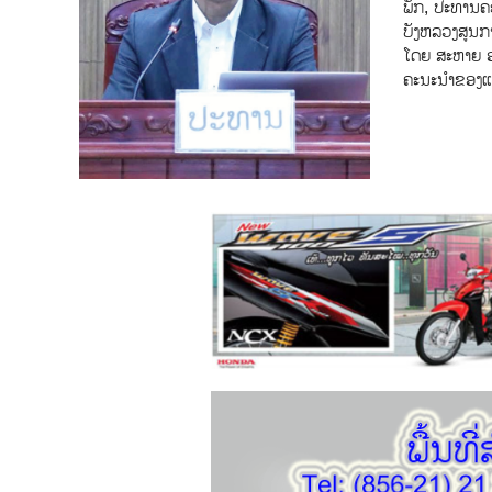
ພັກ, ປະທານຄ
ບັງຫລວງສູນກ
ໂດຍ ສະຫາຍ ອ
ຄະນະນຳຂອງແ