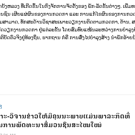
ບັງຫລວງ ທີ່ເກີດຂຶ້ນໃນກົງຈັກການຈັດຕັ້ງຂອງ ພັກ-ລັດຂັ້ນຕ່າງໆ. ເພີ່ມທ
ສື່ມວນຊົນ ເຜີຍແຜ່ຜົນຂອງການກວດກາ ແລະ ການແກ້ໄຂຜົນຂອງການກວ
ມສາມາດ
,
ທັກສະດ້ານວິຊາສະເພາະວຽກງານຕິດຕາມກວດກາ
,
ຕ້ານ
,
ສ
ເຮັດວຽກງານກວດກາ ຢູ່ແຕ່ລະຂັ້ນ ໂດຍສົມທົບແໜ້ນລະຫວ່າງການບໍາລຸງ
ັດຕົວຈິງຢູ່ທ້ອງຖິ່ນ
,
ຮາກຖານ ກໍຄື ການສົ່ງໄປບໍາລຸງສ້າງ ນໍາພັກອ້າຍນ
ີ
າະ-ວິຈານຂ່າວໃຫ້ມີຄຸນນະພາບແມ່ນພາລະກິດທີ່
ໃນການພັດທະນາສື່ມວນຊົນສະໄໝໃໝ່