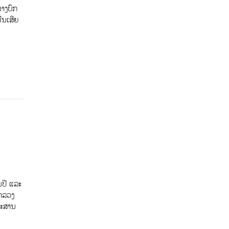
າງບົກ
ີນເສີຍ
ນປີ ແລະ
ຫລວງ
ມະສານ