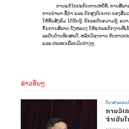
ການແກ້ໄຂປະກົດການຫຍໍ້ທໍ້
,
ການສໍ້ລາດ
ການນໍາພາ-ຊີ້ນໍາ ແລະ ຍົກສູງບົດບາດ ຂອງ
ໃຫ້ທົ່ວສັງຄົມ ໄດ້ຮັບຮູ້. ຍົກລະດັບຄວາມຮູ້
,
ຄວາ
ກັ້ນການສໍ້ລາດ ບັງຫລວງ ໃຫ້ແກ່ພະນັກງານທີ່
ລະດັບດ້ານທິດສະດີ
,
ຫລັກວິຊາການ ກັບການປະຕິບ
ແລະ ປະເທດເພື່ອນມິດຕ່າງໆ.
ຂ່າວອື່ນໆ
ບົດ-ສາລະຄະດ
ການວິເຄ
ຈຳເປັນ