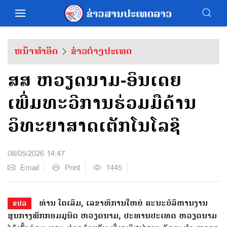
ຫນ້າທຳອິດ
ຂ່າວຕ່າງປະເທດ
ສສ ຫວຽດນາມ-ອິນເດຍ
ເພີ່ມທະວີການຮ່ວມມືດ້ານ
ວິທະຍາສາດເຕັກໂນໂລຊີ
08/05/2026 14:47
Email
Print
1445
ທ່ານ ໂຕ​ເລິມ, ເລ​ຂາ​ທິ​ການ​ໃຫຍ່​ ຄະ​ນະ​ບໍ​ລິ​ຫານ​ງານ​
ຂປລ
ສູນ​ກາງ​ພັກ​ກອມມູນິດ ຫວຽດ​ນ​າມ, ປະ​ທານ​ປະ​ເທດ ຫວຽດ​ນາມ