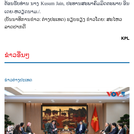
ຕ້ອນ​ຮັບ​ທ່ານ​ ນາງ
Kusum Jain,
ປະ​ທານ​ສະ​ພາ​ຄົມ​ມິດ​ຕະ​ພາບ ອິນ​
ເດຍ-ຫວຽດ​ນາມ./.
(
ບັນນາທິການຂ່າວ
:
ຕ່າງປະເທດ) ຮຽບຮຽງ ຂ່າວໂດຍ
:
ສະໄຫວ
ລາດປາກດີ
KPL
ຂ່າວອື່ນໆ
ຂ່າວຕ່າງປະເທດ