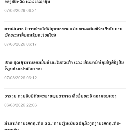
ຂອງພັກ-ລັດ ແລະ ປະຊາຊົນ
07/08/2026 06:21
ການວິເຄາະ-ວິຈານຂ່າວໃຫ້ມີຄຸນນະພາບແມ່ນພາລະກິດທີ່ຈຳເປັນໃນການ
ພັດທະນາສື່ມວນຊົນສະໄໝໃໝ່
07/08/2026 06:17
ປກສ ຢຸດເຊົາການອອກປື້ມສຳມະໂນຄົວເກົ່າ ແລະ ຫັນມານຳໃຊ້ໜັງສືຢັ້ງຢືນ
ຂໍ້ມູນສຳມະໂນຄົວແທນ
07/08/2026 06:12
ອາຊຽນ ກຽມຮັບມືກັບສະພາບພູມອາກາດ ທີ່ເພີ່ມທະວີ ຄວາມຮຸນແຮງ
06/08/2026 22:06
ກຳມາທິການເສດຖະກິດ ແລະ ການເງິນເຜີຍແຜ່ຄູ່ມືວຽກງານເສດຖະກິດ-
ການເງິນ