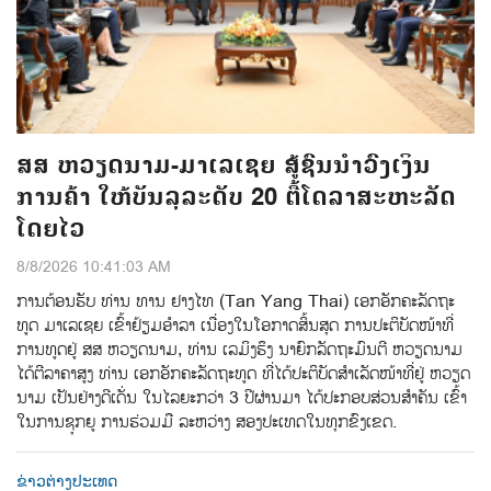
ສສ ຫວຽດນາມ-ມາເລເຊຍ ສູ້ຊົນນຳວົງເງິນ
ການຄ້າ ໃຫ້ບັນລຸລະດັບ 20 ຕື້ໂດລາສະຫະລັດ
ໂດຍໄວ
8/8/2026 10:41:03 AM
ການ​ຕ້ອນ​ຮັບ​ ທ່ານ ທານ ຢາງໄທ (Tan Yang Thai) ​ເອກ​ອັກ​ຄະ​ລັດ​ຖະ​
ທູດ ມາ​ເລ​ເຊຍ ເຂົ້າ​ຢ້ຽມ​ອຳ​ລາ​ ເນື່ອງ​ໃນ​ໂອ​ກາດ​ສິ້ນ​ສຸດ​ ການ​ປະ​ຕິ​ບັດ​ໜ້າ​ທີ່​
ການ​ທູດ​ຢູ່ ສສ ຫວຽດ​ນາມ, ທ່ານ​ ເລ​ມິ​ງ​ຮຶງ ນາ​ຍົກ​ລັດ​ຖະ​ມົນ​ຕີ ຫວຽດ​ນາມ
ໄດ້​ຕີ​ລາ​ຄາ​ສູງ​ ທ່ານ ເອກ​ອັກ​ຄະ​ລັດ​ຖະ​ທູດ ທີ່​ໄດ້​ປະ​ຕິ​ບັດ​ສຳ​ເລັດ​ໜ້າ​ທີ່​ຢູ່ ຫວຽດ​
ນາມ​ ເປັນ​ຢ່າງ​ດີເດັ່ນ ໃນ​ໄລ​ຍະ​ກວ່າ 3 ປີ​ຜ່ານ​ມາ ໄດ້​ປະ​ກອບ​ສ່ວນ​ສຳ​ຄັນ ​ເຂົ້າ
ໃນ​ການ​ຊຸກ​ຍູ​ ການ​ຮ່ວມ​ມື​ ລະ​ຫວ່າງ ​ສອງ​ປະ​ເທດ​ໃນ​ທຸກ​ຂົງ​ເຂດ.
ຂ່າວຕ່າງປະເທດ