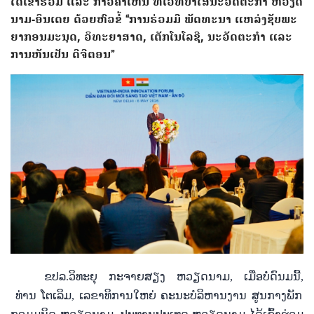
ໄດ້​ເຂົ້າ​ຮ່ວມ ແລະ ກ່າວ​ຄຳ​ເຫັນ​ ທີ່​ເວ​ທີ​ປາ​ໄສ​ນະ​ວັດ​ຕະ​ກຳ ຫວຽດ​
ນາມ-ອິນ​ເດຍ ດ້ວຍ​ຫົວ​ຂໍ້ “ການ​ຮ່ວມ​ມື ​ພັດ​ທະ​ນາ​ ແຫລ່ງ​ຊັບ​ພະ​
ຍາ​ກອນ​ມະ​ນຸດ, ວິ​ທະ​ຍາ​ສາດ, ເຕັກ​ໂນ​ໂລ​ຊີ, ນະ​ວັດ​ຕະ​ກຳ ແລະ
ການ​ຫັນ​ເປັນ ​ດີ​ຈີ​ຕອນ”
ຂປລ.ວິທະຍຸ ກະຈາຍສຽງ ຫວຽດນາມ, ເມື່ອບໍ່ດົນມນີ້,
ທ່ານ ໂຕ​ເລິມ
,
ເລ​ຂາ​ທິ​ການ​ໃຫຍ່​ ຄະ​ນະ​ບໍ​ລິ​ຫານ​ງານ​ ສູນ​ກາງ​ພັກ​