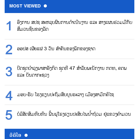
MOST VIEWED
ອົງການ ສປຊ ສະຫລຸບຜົນການດຳເນີນງານ ແລະ ສາງແຜນຮ່ວມມືກັບ
ສື່ມວນຊົນຂອງລັດ
ອອປສ ເຜີຍແຜ່ 3 ວັນ ສຳຄັນຂອງພັກຂອງຊາດ
ປິດຊຸດບຳລຸງພາສາອັງກິດ ຊຸດທີ 47 ສຳລັບພະນັກງານ ກຕທ, ຄຕພ
ແລະ ບັນດາກະຊວງ
ມອບ-ຮັບ ໂຮງຮຽນປະຖົມສົບບູນຮະລາງ ເມືອງສາມັກຄິໄຊ
ບໍລິສັດສົມທົບທຶນ ຟື້ນຟູໂຮງຮຽນປະສົບໄພນ້ຳຖ້ວມ ຢູ່ແຂວງຄຳມວນ
ວີດີໂອ