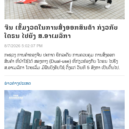
ຈີນ ເຂັ້ມງວດໃນການສົ່ງອອກສິນຄ້າ ກ່ຽວກັບ
ໂດຣນ ໄປຍັງ ສ.ອາເມລິກາ
8/7/2026 5:02:07 PM
ກະຊວງ ການຄ້າຂອງຈີນ ປະກາດ ຍົກລະດັບ ການຄວບຄຸມ ການສົ່ງອອກ
ສິນຄ້າ ທີ່ນຳໃຊ້ໄດ້ ສອງທາງ (Dual-use) ທີ່ກ່ຽວຂ້ອງກັບ ໂດຣນ ໄປຍັງ
ສ.ອາເມລິກາ ໂດຍເລີ່ມ ມີຜົນບັງຄັບໃຊ້ ຕັ້ງແຕ່ ວັນທີ 5 ສິງຫາ ເປັນຕົ້ນໄປ.
ຂ່າວຕ່າງປະເທດ