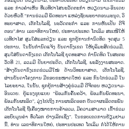
ກອມມູນິດ ຫວຽດ​ນ​າມ
,
ປະ​ທານ​ປະ​ເທດ ຫວຽດ​ນາມ ໄດ້​ເຂົ້າ​ຮ່ວມ
ແລະ ກ່າວ​ຄຳ​ເຫັນ​ ທີ່​ເວ​ທີ​ປາ​ໄສ​ນະ​ວັດ​ຕະ​ກຳ ຫວຽດ​ນາມ-ອິນ​ເດຍ
ດ້ວຍ​ຫົວ​ຂໍ້ “ການ​ຮ່ວມ​ມື ​ພັດ​ທະ​ນາ​ ແຫລ່ງ​ຊັບ​ພະ​ຍາ​ກອນ​ມະ​ນຸດ
,
ວິ​
ທະ​ຍາ​ສາດ
,
ເຕັກ​ໂນ​ໂລ​ຊີ
,
ນະ​ວັດ​ຕະ​ກຳ ແລະ ການ​ຫັນ​ເປັນ ​ດີ​ຈີ​
ຕອນ”.ທ່ານ ​ເລ​ຂາ​ທິ​ການ​ໃຫຍ່
,
ປະ​ທານ​ປະ​ເທດ ໂຕ​ເລິມ ສະ​ເໜີ​ໃຫ້
ເວ​ທີ​ປາ​ໄສ​ ສຸ​ມ​ໃສ່​ແລກ​ປ່ຽນ ແລະ ຊຸກ​ຍູ້ການ​ກຳ​ນົດ​ທິດ​ ຈຸດ​ສຸມ
5
ປະ​ການ
,
ໃນ​ນັ້ນ​ກຳ​ນົດ​ແຈ້ງ ​ບັນ​ດາ​ຂົງ​ເຂດ​ ໃຫ້​ບຸ​ລິ​ມະ​ສິດ​ຮ່ວມ​ມື
,
ສຸມ​ໃສ່​ບັນ​ດາ​ຂົງ​ເຂດ ​ເຕັກ​ໂນ​ໂລ​ຊີ ​ຍຸດ​ທະ​ສາດ ​ກຳ​ນົດ​ທິດ ໃນ​ສະ​ຕະ​
ວັດ​ທີ
21,
ລວມ​ມີ​ ປັນ​ຍາ​ປະ​ດິດ
,
ເຕັກ​ໂນ​ໂລ​ຊີ
,
ພະ​ລັງ​ງານ​ສະ​ອາດ.
“
ສ້າງ​ບັນ​ດາ​ຂົງ​ເຂດ​ຮ່ວມ​ມື​ໃໝ່ ​ດ້ານ​ວິ​ທະ​ຍາ​ສາດ
,
ເຕັກ​ໂນ​ໂລ​ຊີ
,
ຜ່ານ​ບັນ​ດາ​ໂຄງ​ການ​ ມີ​ຂອບ​ຂ​ະ​ໜາດ​ໃຫຍ່ ແລະ ກົນ​ໄກ​ຮ່ວມ​ມື ​ໃນ​
ໄລ​ຍະ​ຍາວ
,
ໃນ​ນັ້ນ​
,
ຊຸກ​ຍູ້​ການ​ສ້າງ​ຄູ່​ຮ່ວມ​ມື ​ດີ​ຈີ​ຕອນ ຫວຽດ​ນາມ-
ອິນ​ເດຍ. ຍູ້​ແຮງ​ຮູບ​ແບບ “ພ້ອມ​ກັນ​ຄົ້ນ​ຄວ້າ
,
ພ້ອມ​ກັນ​ພັດ​ທະ​ນາ
,
ພ້ອມ​ກັນ​ຜະ​ລິດ”
,
ມຸ່ງ​ໄປ​ເຖິງ​ ການ​ຜະ​ລິດ​ອອກ​ ບັນ​ດາ​ຜະ​ລິດ​ຕະ​ພັນ ​​
ເຕັກ​ໂນ​ໂລ​ຊີ ຖື​ເຄື່ອງ​ໝາຍ​ກາ​ນ​ຄ້າ​ລວມ
,
ມີ​ຄວາມ​ສາ​ມາດ ​ເຂົ້າ​ຮ່ວມ​
ລະ​ບົບ​ມູນ​ຄ່າ ​ທົ່​ວ​ໂລກ ​ຢ່າງ​ເລິກ​ເຊິ່ງ”. ໃນ​ຂອບ​ເຂດ​ການ​ຢ້ຽມ​ຢາມ
ນີ້
,
ທ່ານ ​ເລ​ຂາ​ທິ​ການ​ໃຫຍ່
,
ປະ​ທານ​ປະ​ເທດ ໂຕ​ເລິມ ກໍ່​ໄດ້​ໃຫ້​ການ​