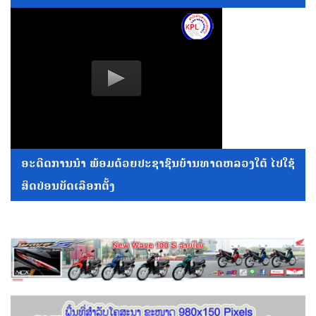
ອະດີດການນໍາ ພ້ອມດ້ວຍປະຊາຊົນບ້ານທາດຫລວງໃຕ້ ໄປໃຊ້
ສິດປ່ອນບັດເລືອກຕັ້ງ