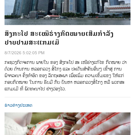
ສິງກະໂປ ສະເໜີຮ່າງກົດໝາຍເສີມກຳລັງ
ປາບປາມສະແກມເມີ
8/7/2026 5:02:05 PM
ກະຊວງກິດຈະການ ພາຍໃນ ຂອງ ສິງກະໂປ ສະ ເໜີຮ່າງແກ້ໄຂ ກົດໝາຍ ວ່າ
ດ້ວຍ ຕ້ານການ ຫລອກລວງ ສໍ້ໂກງ ແລະ ປະເດັນສຳຄັນອື່ນໆ ເຂົ້າສູ່ ການ
ພິຈາລະນາ ຄັ້ງທຳອິດ ຂອງ ລັດຖະສະພາ ເພື່ອເພີ່ມ ຄວາມເຂັ້ມແຂງ ໃຫ້ແກ່
ກອບກົດໝາຍ ໃນການ ຮັບມື ກັບ ບັນຫາ ຫລອກລວງສໍ້ໂກງ ຫລື ພວກສະ
ແກມເມີ ທີ່ ພັດທະນາໄປ ຢ່າງວ່ອງໄວ.
ຂ່າວຕ່າງປະເທດ