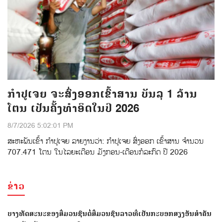
ກຳປູເຈຍ ຈະສົ່ງອອກເຂົ້າສານ ບັນລຸ 1 ລ້ານ
ໂຕນ ເປັນຄັ້ງທຳອິດໃນປີ 2026
8/7/2026 5:02:01 PM
ສະຫະພັນເຂົ້າ ກຳປູເຈຍ ລາຍງານວ່າ: ກໍາປູເຈຍ ສົ່ງອອກ ເຂົ້າສານ ຈຳນວນ
707.471 ໂຕນ ໃນໄລຍະເດືອນ ມັງກອນ-ເດືອນກໍລະກົດ ປີ 2026
ຂ່າວ
ບາງທັດສະນະຂອງສື່ມວນຊົນຕໍ່ສື່ມວນຊົນລາວທີ່ເປັນກະບອກສຽງອັນສຳຄັນ