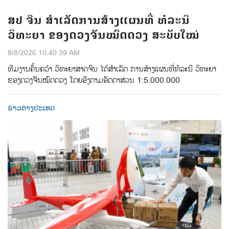
ສປ ຈີນ ສຳເລັດການສ້າງແຜນທີ່ ທໍລະນີ
ວິທະຍາ ຂອງດວງຈັນໝົດດວງ ສະບັບໃໝ່
8/8/2026 10:40:39 AM
ທີມ​ງານ​ຄົ້ນ​ຄວ້າ ​ວິ​ທະ​ຍາ​ສາດ​ຈີນ​ ໄດ້​ສຳ​ເລັດ ​ການ​​ສ້າງ​ແຜນ​ທີ່​ທໍ​ລະ​ນີ​ ວິ​ທະ​ຍາ
ຂອງ​ດວງ​ຈັນ​ໝົດ​ດວງ​ ໂດຍ​ອີງ​ຕາມ​ອັດ​ຕາ​ສ່ວນ 1:5.000.000
ຂ່າວຕ່າງປະເທດ