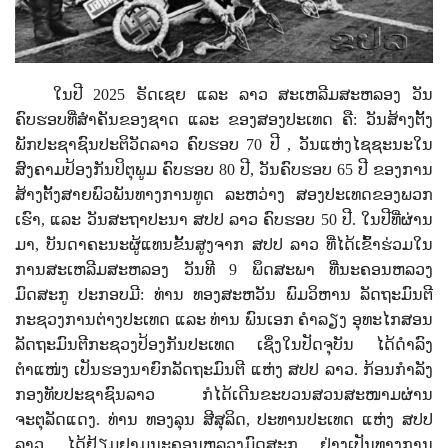
ໃນປີ 2025 ຣັດເຊຍ ແລະ ລາວ ສະເຫລີມສະຫລອງ ວັນ
ຄົບຮອບທີ່ສຳຄັນຂອງຊາດ ແລະ ຂອງສອງປະເທດ ຄື: ວັນສ້າງຕັ້ງ
ພັກປະຊາຊົນປະຕິວັດລາວ ຄົບຮອບ 70 ປີ
,
ວັນແຫ່ງໄຊຊະນະໃນ
ສົງຄາມປ້ອງກັນປິຕຸພູມ ຄົບຮອບ 80 ປີ
,
ວັນຄົບຮອບ 65 ປີ ຂອງການ
ສ້າງຕັ້ງສາຍພົວພັນທາງການທູດ ລະຫວ່າງ ສອງປະເທດຂອງພວກ
ເຮົາ
,
ແລະ ວັນສະຖາປະນາ ສປປ ລາວ
ຄົບຮອບ 50 ປີ.
ໃນປີທີ່ຜ່ານ
ມາ
,
ບັນດາຄະນະຜູ້ແທນຂັ້ນສູງຈາກ ສປປ ລາວ ທີ່ໄດ້ເຂົ້າຮ່ວມໃນ
ການສະເຫລີມສະຫລອງ ວັນທີ 9 ພຶດສະພາ ທີ່ນະຄອນຫລວງ
ມົດສະກູ ປະກອບມີ: ທ່ານ ທອງສະຫວັນ ພົມວິຫານ ລັດຖະມົນຕີ
ກະຊວງການຕ່າງປະເທດ ແລະ ທ່ານ ພົນເອກ ຄຳລຽງ ອຸທະໄກສອນ
ລັດຖະມົນຕີກະຊວງປ້ອງກັນປະເທດ ເຊິ່ງໃນປັດຈຸບັນ ໄດ້ດຳລົງ
ຕຳແໜ່ງ ເປັນຮອງນາຍົກລັດຖະມົນຕີ ແຫ່ງ ສປປ ລາວ. ກ້ອນກໍາລັງ
ກອງທັບປະຊາຊົນລາວ ກໍໄດ້ເດີນຂະບວນສວນສະໜາມຜ່ານ
ຈະຕຸລັດແດງ. ທ່ານ ທອງລຸນ ສີສຸລິດ, ປະທານປະເທດ ແຫ່ງ ສປປ
ລາວ ໄດ້ຢ້ຽມຢາມນະຄອນຫລວງມົດສະກູ ຢ່າງເປັນທາງການ