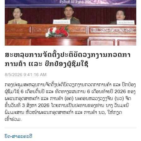
ສະຫລຸບການຈັດຕັ້ງປະຕິບັດວຽກງານກວດກາ
ການຄ້າ ແລະ ປົກປ້ອງຜູ້ຊົມໃຊ້
8/5/2026 9:41:16 AM
ກອງປະຊຸມສະຫລຸບການຈັດຕັ້ງປະຕິບັດວຽກງານກວດກາການຄ້າ ແລະ ປົກປ້ອງ
ຜູ້ຊົມໃຊ້ 6 ເດືອນຕົ້ນປີ ແລະ ທິດທາງແຜນການ 6 ເດືອນທ້າຍປີ 2026 ຂອງ
ພະແນກອຸດສາຫະກຳ ແລະ ການຄ້າ (ອຄ) ນະຄອນຫລວງວຽງຈັນ (ນວ) ຈັດ
ຂຶ້ນວັນທີ 3 ສິງຫາ 2026 ໂດຍການເປັນປະທານຂອງທ່ານ ນາງ ວັນມະນີ
ພິມມະສານ ຫົວໜ້າພະແນກອຸດສາຫະກຳ ແລະ ການຄ້າ ນວ, ໃຫ້ກຽດ
ເຂົ້າຮ່ວມ.
ບົດ-ສາລະຄະດີ