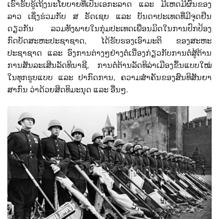
ເຮົາຮັບຮູ້ເຖິງນະໂຍບາຍທີ່ເປັນເອກະລາດ ແລະ ມີເຫດມີຜົນຂອງ
ລາວ
ເຊິ່ງຮ່ວມກັບ
ສ ຣັດເຊຍ ແລະ ບັນດາປະເທດທີ່ມີຈຸດຢືນ
ດຽວກັນ ລວມທັງພາຍໃນກຸ່ມປະເທດເພື່ອນມິດໃນການປົກປ້ອງ
ກົດບັດສະຫະປະຊາຊາດ
,
ໄດ້ຮັບຮອງເອົາມະຕິ ຂອງສະຫະ
ປະຊາຊາດ ແລະ ອົງການຕ່າງໆຢ່າງຕໍ່ເນື່ອງກ່ຽວກັບການຕໍ່ສູ້ຕ້ານ
ການສັນລະເສີນລັດທິນາຊີ
,
ການຕໍ່ຕ້ານລັດທິລ່າເມືອງຂຶ້ນແບບໃໝ່
ໃນທຸກຮູບແບບ ແລະ ປາກົດການ
,
ຄວາມສຳຄັນຂອງສົນທິສັນຍາ
ສາກົນ ວ່າດ້ວຍສິດທິມະນຸດ ແລະ ອື່ນໆ.