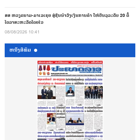
ສສ ຫວຽດນາມ-ມາເລເຊຍ ສູ້ຊົນນຳວົງເງິນການຄ້າ ໃຫ້ບັນລຸລະດັບ 20 ຕື້
ໂດລາສະຫະລັດໂດຍໄວ
08/08/2026 10:41
ຫນ້ັງສືພິມ