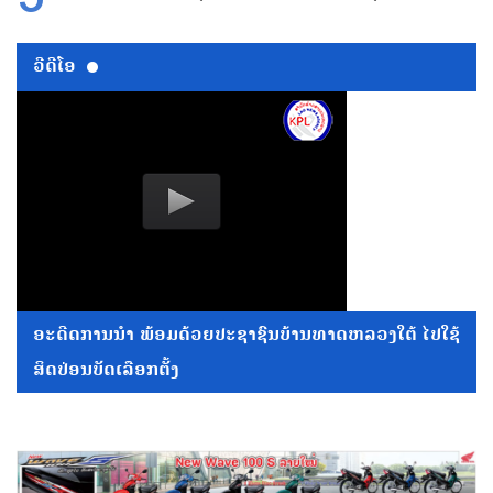
ວີດີໂອ
ອະດີດການນໍາ ພ້ອມດ້ວຍປະຊາຊົນບ້ານທາດຫລວງໃຕ້ ໄປໃຊ້
ສິດປ່ອນບັດເລືອກຕັ້ງ