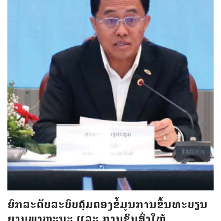
ຍົກລະດັບລະບົບຄຸ້ມຄອງຂໍ້ມູນການຂຶ້ນທະບຽນ
ຍານພາຫະນະ ແລະ ການຂົນສົ່ງໃຫ້