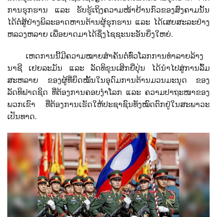
ການຮຸກຮານ ແລະ ຮັບຮູ້ເຖິງຄວາມໜ້າຢ້ານກົວຂອງສົງຄາມນັ້ນ
ໄດ້ຕໍ່ສູ້ຢ່າງພິລະອາດຫານຕ້ານຜູ້ຮຸກຮານ ແລະ ໄດ້ເສຍສະລະຢ່າງ
ຫລວງຫລາຍ ເພື່ອຍາ
ດ
ມາໄດ້ຊຶ່ງໄຊຊະນະອັນຍິ່ງໃຫຍ່.
ເຫດການນີ້ມີຄວາມໝາຍສຳຄັນຕໍ່ທົ່ວໂລກການທຳລາຍລ້າງ
ນາຊີ ເຢຍລະມັນ ແລະ ລັດທິຂຸນເສິກຍີ່ປຸ່ນ ໄດ້ນໍາໄປສູ່ການລົ້ມ
ສະຫລາຍ ຂອງຜູ້ທີ່ຍຶດໝັ້ນໃນອຸດົມການຕ້ານມວນມະນຸດ ຂອງ
ລັດທິຟາດຊິດ ທີ່ຕ້ອງການຄອບງຳໂລກ ແລະ ຄວາມປາຖະໜາຂອງ
ພວກເຂົາ ທີ່ຕ້ອງການເຮັດໃຫ້ປະຊາຊົນທັງໝົດຕົກຢູ່ໃນສະພາວະ
ເປັນທາດ.