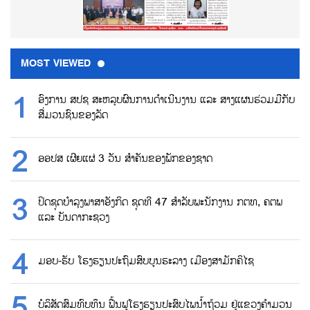
MOST VIEWED
ອົງການ ສປຊ ສະຫລຸບຜົນການດຳເນີນງານ ແລະ ສາງແຜນຮ່ວມມືກັບ
ສື່ມວນຊົນຂອງລັດ
ອອປສ ເຜີຍແຜ່ 3 ວັນ ສຳຄັນຂອງພັກຂອງຊາດ
ປິດຊຸດບຳລຸງພາສາອັງກິດ ຊຸດທີ 47 ສຳລັບພະນັກງານ ກຕທ, ຄຕພ
ແລະ ບັນດາກະຊວງ
ມອບ-ຮັບ ໂຮງຮຽນປະຖົມສົບບູນຮະລາງ ເມືອງສາມັກຄິໄຊ
ບໍລິສັດສົມທົບທຶນ ຟື້ນຟູໂຮງຮຽນປະສົບໄພນ້ຳຖ້ວມ ຢູ່ແຂວງຄຳມວນ