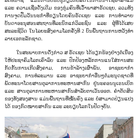
ລັດທ
ນາຊີ ແມ່ນການບໍ່ຮັບຮູ້ກ່ຽວກັບສິດໃນການນໍາໃຊ້ພາສາແມ່
ແລະ ຄວາມເຊື່ອດັ້ງເດີມ ຂອງກຸ່ມຄົນທີ່ເວົ້າພາສາຣັດເຊຍ, ລວມທັງ
ການຈູດປຶ້ມວັນນະກໍາທີ່ຂຽນໂດຍຄົນຣັດເຊຍ ແລະ ການທໍາລາຍ
ບັນດາອະນຸສອນສະຖານທີ່ລະນຶກແກ່ວິລະຊົນ ແລະ ຜູ້ທີ່ໄດ້ເສຍ
ສະລະຊີວິດ ໃນໄລຍະສົງຄາມໂລກຄັ້ງທີ
2
ບົນພື້ນຖານການຫວັງທໍາ
ລາຍເອກະລັກຊາດ.
ໃນສະພາບການດັ່ງກ່າວ ສ ຣັດເຊຍ ໄດ້ຮຽກຮ້ອງຢ່າງຕໍ່ເນື່ອງ
ໃຫ້ປະຊາຄົມໂລກເຄົາລົບ ແລະ ປົກປ້ອງຫລັກການແນໃສ່ການສະ
ກັດກັ້ນການເກີດສົງຄາມ
,
ການຂ້າລ້າງເຜົ່າພັນ
,
ອາຊະຍາກຳ
ສົງຄາມ
,
ການທໍລະມານ ແລະ ອາຊະຍາກຳອື່ນໆຕໍ່ມະນຸດຊາດທີ່
ພັດທະນາໂດຍສານຕຸລາການທະຫານສາກົນ ຢູ່ນະຄອນນູເຣນເບິກ
ແລະ ສານຕຸລາການທະຫານສາກົນສຳລັບຕາເວັນອອກ. ຄຳຕັດສິນ
ຂອງທັງສອງສານ ແມ່ນພື້ນຖານທີ່ໝັ້ນຄົງ ແລະ ບໍ່ສາມາດປ່ຽນແປງ
ໄດ້ ຂອງກົດໝາຍສາກົນ ແລະ ລະບຽບໂລກໃນປັດຈຸບັນ.