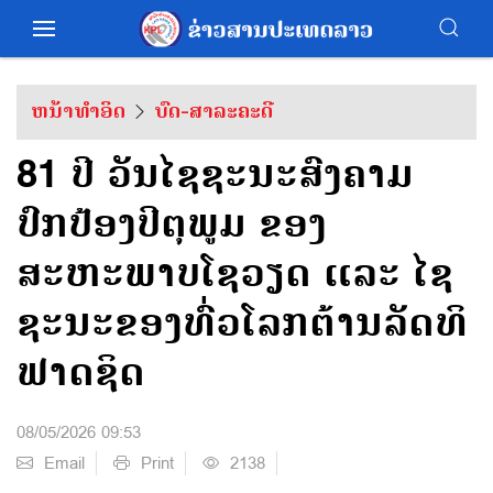
ຫນ້າທຳອິດ
ບົດ-ສາລະຄະດີ
81 ປີ ວັນໄຊຊະນະສົງຄາມ
ປົກປ້ອງປິຕຸພູມ ຂອງ
ສະຫະພາບໂຊວຽດ ແລະ ໄຊ
ຊະນະຂອງທົ່ວໂລກຕ້ານລັດທິ
ຟາດຊິດ
08/05/2026 09:53
Email
Print
2138