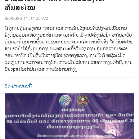
ທັນສະໄໝ
8/6/2026 11:07:05 AM
ໂຄງການຄຸ້ມຄອງຍານ າຫະນະ ແລະ ການຂົນສົ່ງແບບຄົບວົງຈອນເປັນການ
ລົງທຶນຮ່ວມລະຫວ່າງພາກລັດ ແລະ ເອກະຊົນ ມີຈຸດປະສົງເພື່ອຍົກລະດັບລະບົບ
ຄຸ້ມຄອງຂ້ໍມູນການຂ້ຶນທະບຽນຍານພາຫະນະ ແລະ ການຂົນສ່ົງ ໃຫ້ທັນສະໄໝ
ສາມາດນຳໃຊ້ຂໍ້ມູນ ຂອງຍານພາຫະນະເຂົ້າໃນວຽກງານຄຸ້ມຄອງການຈະລາ
ຈອນທາງບົກ ເປັນຕົ້ນບັນຫາອຸບັດເຫດທາງຫລວງ, ການປັບໃໝຜູ້ລະເມີດ
ລະບຽບການຈະລາຈອນທາງບົກ, ການເມີນເສີຍການເສຍຄ່າທາງປະຈຳປີ, ການ
ບັນທຸກເກີນກຳນົດ ແລະ ການບໍລິການຕ່າງໆ.
ບົດ-ສາລະຄະດີ