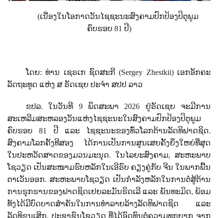
(ເນື່ອງໃນໂອກາດວັນໄຊຊະນະສົງຄາມປົກປ້ອງປິຕຸພູມ
ຄົບຮອບ 81 ປີ)
ໂດຍ: ທ່ານ ເຊຣເກ ຊົດສະກີ (
Sergey Zhestkii)
ເອກອັກຄະ
ລັດຖະທູດ ແຫ່ງ ສ ຣັດເຊຍ ປະຈໍາ ສປປ ລາວ
ຂປລ. ໃນວັນທີ 9 ພຶດສະພາ 2026 ຢູ່ຣັດເຊຍ ຈະມີການ
ສະເຫລີມສະຫລອງວັນແຫ່ງໄຊຊະນະໃນສົງຄາມປົກປ້ອງປິຕຸພູມ
ຄົບຮອບ 81 ປີ ແລະ ໄຊຊະນະຂອງທົ່ວໂລກຕ້ານລັດທິຟາດຊິດ.
ສົງຄາມໂລກຄັ້ງທີສອງ ໄດ້ການເປັນການສູນເສຍຄັ້ງຍິ່ງໃຫຍ່ທີ່ສຸດ
ໃນປະຫວັດສາດຂອງມວນມະນຸດ. ໃນໄລຍະສົງຄາມ, ສະຫະພາບ
ໂຊວຽດ ເປັນສະໜາມຮົບຫລັກໃນເອີຣົບ ຄຽງຄູ່ກັບ ຈີນ ໃນພາກພື້ນ
ຕາເວັນອອກ. ສະຫະພາບໂຊວຽດ ເປັນກໍາລັງຫລັກໃນການຕໍ່ສູ້ຕ້ານ
ການຮຸກຮານຂອງຟາດຊິດເຢຍລະມັນຮິດເລີ ແລະ ພັນທະມິດ, ພ້ອມ
ທັງໄດ້ມີບົດບາດສຳຄັນໃນການທຳລາຍລ້າງລັດທິຟາດຊິດ ແລະ
ລັດທິຂຸນເສິກ. ປະຊາຊົນໂຊວຽດ ທີ່ໄດ້ອົດທົນຕໍ່ຄວາມທຸກຍາກ ຈາກ