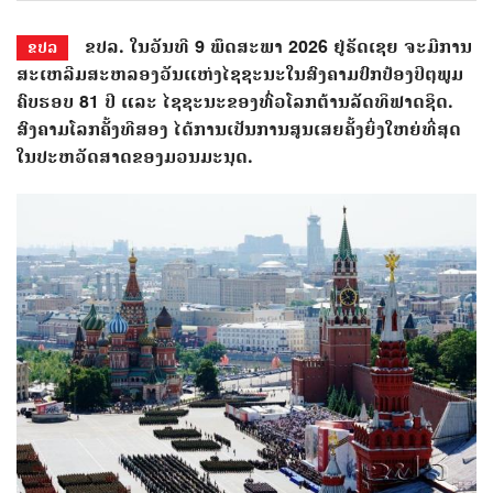
ຂປລ. ໃນວັນທີ 9 ພຶດສະພາ 2026 ຢູ່ຣັດເຊຍ ຈະມີການ
ຂປລ
ສະເຫລີມສະຫລອງວັນແຫ່ງໄຊຊະນະໃນສົງຄາມປົກປ້ອງປິຕຸພູມ
ຄົບຮອບ 81 ປີ ແລະ ໄຊຊະນະຂອງທົ່ວໂລກຕ້ານລັດທິຟາດຊິດ.
ສົງຄາມໂລກຄັ້ງທີສອງ ໄດ້ການເປັນການສູນເສຍຄັ້ງຍິ່ງໃຫຍ່ທີ່ສຸດ
ໃນປະຫວັດສາດຂອງມວນມະນຸດ.