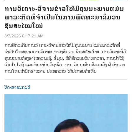
ການວິເຄາະ-ວິຈານຂ່າວໃຫ້ມີຄຸນນະພາບແມ່ນ
ພາລະກິດທີ່ຈຳເປັນໃນການພັດທະນາສື່ມວນ
ຊົນສະໄໝໃໝ່
8/7/2026 6:17:21 AM
ການຍົກລະດັບການວິ ເຄາະ-ວິຈານຂ່າວໃຫ້ມີຄຸນນະພາບ ແມ່ນພາລະກິດທີ່
ຈຳເປັນໃນສະພາບການພັດທະນາຂອງສື່ມວນ ຊົນສະໄໝໃໝ່. ການວິເຄາະທີ່ມີ
ຄຸນນະພາບຕ້ອງອາໄສຄວາມຮູ້, ຂໍ້ມູນ, ວິທີຄິດແບບວິທະຍາສາດ, ການນຳໃຊ້
ເຕັກໂນໂລຊີ ແລະ ຈັນຍາບັນວິຊາຊີບ. ທ່ານ ວັນນະສິນ ສິມມະວົງ ຜູ້ ອໍານວຍ
ການໃຫຍ່ສໍານັກຂ່າວສານ ປະເທດລາວ ໄດ້ປະກອບຄໍາເຫັນ
ບົດ-ສາລະຄະດີ