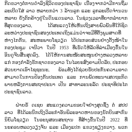
ກີດຂວາງຕໍ່ການດໍາລົງຊີວິດຂອງປະຊາຊົນ ເນື່ອງຈາກວ່າມີການຖິ້ມ
ລະເບີດໃສ່ ລາວ ຫລາຍກວ່າ 3 ລ້ານລູກ
ແລະ ລູກລະເບິີດຈໍານວນ
ຫລາຍ ຍັງຕົກຄ້າງຢູ່ໃນດິນແດນລາວ. ໃນຊ່ວງເວລາທີ່ຍາກລຳບາກ
ທີ່ສຸດຂອງລາວ, ໄດ້ສະແດງໃຫ້ເຫັນເຖິງສາຍພົວພັນທີ່ໃກ້ຊິດ
ລະຫວ່າງປະຊາຊົນສອງປະເທດເຖິງແມ່ນວ່າຈະມີທີ່ຕັ້ງພູມສາດທີ່
ຫ່າງໄກກັນ,
ສະຫະພາບໂຊວຽດ ໄດ້ປະກອບສ່ວນ
ຢ່າງຕັ້ງໜ້າໃນ
ກອງປະຊຸມ ເຈນີວາ ໃນປີ
1953
ທີ່ເຮັດໃຫ້ລັດທິລ່າເມືອງຂຶ້ນໃນ
ອິນດູຈີນສິ້ນສຸດລົງ
,
ໄດ້ໃຫ້ການສະໜັບສະໜູນຢ່າງຫລວງຫລາຍ
ແກ່ ກອງກຳລັງຮັກຊາດຂອງລາວ ໃນໄລຍະສົງຄາມປິດລັບ, ປະກອບ
ສ່ວນຍາດເອົາໄຊຊະນະ
,
ພ້ອມທັງໄດ້ຊ່ວຍຮັບປະກັນຄວາມອາດ
ສາມາດໃນການປ້ອງກັນປະເທດ ແລະ ການພັດທະນາເສດຖະກິດ
ພາຍຫລັງການສະຖາປະນາ ເປັນ ສາທາລະນະລັດ ປະຊາທິປະໄຕ
ປະຊາຊົນລາວ.
ຝ່າຍຣັ ດເຊຍ ສະແດງຄວາມຂອບໃຈຢ່າງສຸດຊຶ້ງ ຕໍ່ ສປປ
ລາວ
ທີ່ໄດ້ລະນຶກເຖິງວິລະກໍາອັນພິລະອາດຫານຂອງນັກບິນສາກົນ
ນິຍົມໂຊວຽດ
ໃນອະນຸສອນສະຖານ ທີ່ສ້າງຂຶ້ນໃນປີ 2022 ທີ່
ນະຄອນຫລວງວຽງຈັນ ແລະ ເມືອງແປກ ແຂວງຊຽງຂວາງ. ພວກ