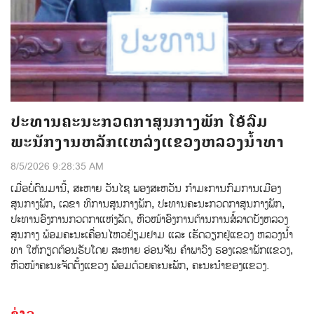
ປະທານຄະນະກວດກາສູນກາງພັກ ໂອ້ລົມ
ພະນັກງານຫລັກແຫລ່ງແຂວງຫລວງນໍ້າທາ
8/5/2026 9:28:35 AM
ເມ່ືອບ່ໍດົນມານ້ີ, ສະຫາຍ ວັນໄຊ ພອງສະຫວັນ ກໍາມະການກົມການເມືອງ
ສູນກາງພັກ, ເລຂາ ທິການສູນກາງພັກ, ປະທານຄະນະກວດກາສູນກາງພັກ,
ປະທານອົງການກວດກາແຫ່ງລັດ, ຫົວໜ້າອົງການຕ້ານການສໍ້ລາດບັງຫລວງ
ສູນກາງ ພ້ອມຄະນະເຄື່ອນໄຫວຢ້ຽມຢາມ ແລະ ເຮັດວຽກຢູ່ແຂວງ ຫລວງນໍ້າ
ທາ ໃຫ້ກຽດຕ້ອນຮັບໂດຍ ສະຫາຍ ອ່ອນຈັນ ຄຳພາວົງ ຮອງເລຂາພັກແຂວງ,
ຫົວໜ້າຄະນະຈັດຕັ້ງແຂວງ ພ້ອມດ້ວຍຄະນະພັກ, ຄະນະນຳຂອງແຂວງ.