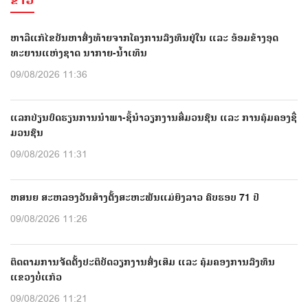
ຂ່າວ
ຫາລືແກ້ໄຂບັນຫາສົ່ງທ້າຍຈາກໂຄງການລົງທຶນຢູ່ໃນ ແລະ ອ້ອມຂ້າງອຸດ
ທະຍານແຫ່ງຊາດ ນາກາຍ-ນໍ້າເທີນ
09/08/2026 11:36
ແລກປ່ຽນບົດຮຽນການນຳພາ-ຊີ້ນຳວຽກງານສື່ມວນຊົນ ແລະ ການຄຸ້ມຄອງຊື່
ມວນຊົນ
09/08/2026 11:31
ຫສນຍ ສະຫລອງວັນສ້າງຕັ້ງສະຫະພັນແມ່ຍິງລາວ ຄົບຮອບ 71 ປີ
09/08/2026 11:26
ຕິດຕາມການຈັດຕັ້ງປະຕິບັດວຽກງານສົ່ງເສີມ ແລະ ຄຸ້ມຄອງການລົງທຶນ
ແຂວງບໍ່ແກ້ວ
09/08/2026 11:21