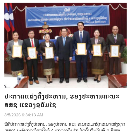
ປະກາດແຕ່ງຕັ້ງປະທານ, ຮອງປະທານຄະນະ
ສສຊ ແຂວງອຸດົມໄຊ
8/5/2026 9:34:13 AM
ພິທີປະກາດແຕ່ງຕ້ັງປະທານ, ຮອງປະທານ ແລະ ຄະນະສະມາຊິກສະພາແຫ່ງຊາດ
(ສສຊ) ປະຈຳເຂດເລືອກຕັ້ງທີ 4 ແຂວງອຸດົມໄຊ ຈັດຂຶ້ນໃນວັນທີ 4 ສິງຫາ