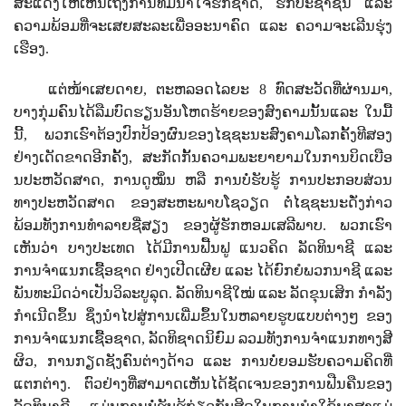
ສະແດງໃຫ້ເຫັນເຖິງການທີ່ມີນໍ້າໃຈຮັກຊາດ, ຮັກປະຊາຊົົນ ແລະ
ຄວາມພ້ອມທີ່ຈະເສຍສະລະເພື່ອອະນາຄົດ ແລະ ຄວາມຈະເລີນຮຸ່ງ
ເຮືອງ.
ແຕ່ໜ້າເສຍດາຍ
,
ຕະຫລອດໄລຍະ 8 ທົດສະວັດທີ່ຜ່ານມາ
,
ບາງກຸ່ມຄົນໄດ້ລືມບົດຮຽນອັນໂຫດຮ້າຍຂອງສົງຄາມນັ້ນແລະ ໃນມື້
ນີ້
,
ພວກເຮົາຕ້ອງປົກປ້ອງຜົນຂອງໄຊຊະນະສົງຄາມໂລກຄັ້ງທີສອງ
ຢ່າງເດັດຂາດອີກຄັ້ງ
,
ສະກັດກັ້ນຄວາມພະຍາຍາມໃນການບິດເບືອ
ນປະຫວັດສາດ
,
ການດູໝິ່ນ ຫລື ການບໍ່ຮັບຮູ້ ການປະກອບສ່ວນ
ທາງປະຫວັດສາດ ຂອງສະຫະພາບໂຊວຽດ ຕໍ່ໄຊຊະນະດັ່ງກ່າວ
ພ້ອມທັງການທຳລາຍຊື່ສຽງ ຂອງຜູ້ຮັກຫອມເສລີພາບ. ພວກເຮົາ
ເຫັນວ່າ ບາງປະເທດ ໄດ້ມີການຟື້ນຟູ ແນວຄິດ ລັດທິນາຊີ ແລະ
ການຈໍາແນກເຊື້ອຊາດ ຢ່າງເປີດເຜີຍ
ແລະ ໄດ້ຍົກຍໍພວກນາຊີ ແລະ
ພັນທະມິດວ່າເປັນວິລະບູລຸດ. ລັດທິນາຊີໃໝ່ ແລະ ລັດຂຸນເສິກ ກຳລັງ
ກໍາເນີດຂຶ້ນ ຊຶ່ງນໍາໄປສູ່ການເພີ່ມຂຶ້ນໃນຫລາຍຮູບແບບຕ່າງໆ ຂອງ
ການຈຳແນກເຊື້ອຊາດ
,
ລັດທິຊາດນິຍົມ ລວມທັງການຈຳແນກທາງສີ
ຜິວ
,
ການກຽດຊັງຄົນຕ່າງດ້າວ ແລະ ການບໍ່ຍອມຮັບຄວາມຄິດທີ່
ແຕກຕ່າງ. ຕົວຢ່າງທີ່ສາມາດເຫັນໄດ້ຊັດເຈນຂອງການຟືນຄືນຂອງ