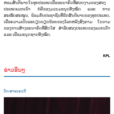
ຫອມສັນຕິພາບໃນທຸກປະເທດເພື່ອອະນາຄົດທີ່ສວຍງາມຂອງສອງ
ປະເທດພວກເຮົາ ກໍຄືຂອງມວນມະນຸດທັງໝົດ ແລະ ການ
ສະໜັບສະໜູນ
,
ພ້ອມກັບປະຊາຊົນທີ່ຮັກສັນຕິພາບຂອງທຸກປະເທດ
,
ເພື່ອຄວາມເປັນລະບຽບຮຽບຮ້ອຍຂອງໂລກຫລັງສົງຄາມ ໃນນາມ
ຂອງການສ້າງອະນາຄົດທີ່ສົດໃສ ສຳລັບສອງປະເທດຂອງພວກເຮົາ
ແລະ ເພື່ອມະນຸດຊາດທັງໝົດ.
KPL
ຂ່າວອື່ນໆ
ບົດ-ສາລະຄະດີ