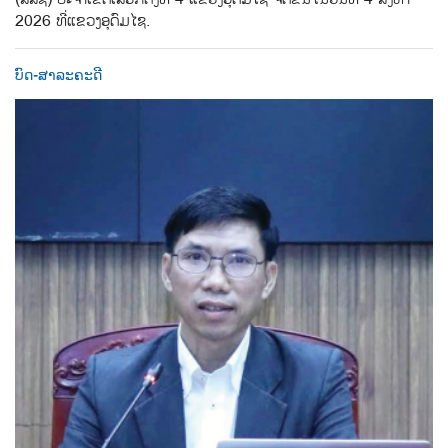
2026 ທີ່ແຂວງອຸດົມໄຊ.
ບົດ-ສາລະຄະດີ