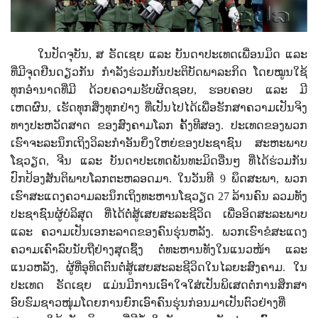
ໃນປັດຈຸບັນ
,
ສ ຣັດເຊຍ ແລະ ບັນດາປະເທດເພື່ອນມິດ ແລະ
ທີ່ມີຈຸດຢືນດຽວກັນ ກຳລັງຮ່ວມກັນປະຕິບັດພາລະກິດ ໂດຍໝູນໃຊ້
ທຸກອໍານາດທີ່ມີ ດ້ວຍຄວາມຮັບຜິດຊອບ, ຮອບຄອບ ແລະ ມີ
ເຫດຜົນ, ເຮັດທຸກສິ່ງທຸກຢ່າງ ທີ່ເປັນໄປໄດ້ເພື່ອຮັກສາຄວາມເປັນຈິງ
ທາງປະຫວັດສາດ ຂອງສົງຄາມໂລກ ຄັ້ງທີສອງ. ປະເທດຂອງພວກ
ເຮົາຈະລະນຶກເຖິງວິລະກຳອັນຍິ່ງໃຫຍ່ຂອງປະຊາຊົນ ສະຫະພາບ
ໂຊວຽດ
,
ຈີນ
ແລະ ບັນດາປະເທດພັນທະມິດອື່ນໆ ທີ່ໄດ້ຮ່ວມກັນ
ປົກປ້ອງສັນຕິພາບໂລກຕະຫລອດມາ.
ໃນວັນທີ 9 ພຶດສະພາ
,
ພວກ
ເຮົາສະແດງຄວາມລະນຶກເຖິງທະຫານໂຊວຽດ 27 ລ້ານຄົນ
ລວມທັງ
ປະຊາຊົນຜູ້ບໍລິສຸດ ທີ່ໄດ້ຕໍ່ສູ້ເສຍສະລະຊີວິດ ເພື່ອອິດສະລະພາບ
ແລະ ຄວາມເປັນເອກະລາດຂອງຄົນຮຸ່ນຫລັງ. ພວກເຮົາຂໍສະແດງ
ຄວາມເຄົາລົບນັບຖືຢ່າງສຸດຊຶ້ງ ຕໍ່ທະຫານທັງໃນແນວໜ້າ ແລະ
ແນວຫລັງ
,
ຜູ້ທີ່ອຸທິດຕົນຕໍ່ສູ້ເສຍສະລະຊີວິດໃນໄລຍະສົງຄາມ. ໃນ
ປະເທດ ຣັດເຊຍ ແມ່ນມີການເອົາໃຈໃສ່ເປັນພິເສດຕໍ່ການສຶກສາ
ອົບຮົມຊາວໜຸ່ມໂດຍການຍົກເອົາຄົນຮຸ່ນກ່ອນມາເປັນຕົວຢ່າງທີ່