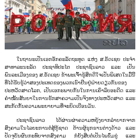
ໃນຖານະເປັນເອກອັກຄະລັດຖະທູດ ແຫ່ງ ສ.ຣັດເຊຍ ປະຈຳ
ສາທາລະນະລັດ ປະຊາທິປະໄຕ ປະຊາຊົນລາວ ແລະ ເປັນ
ພົນລະເມືອງຂອງ ສ.ຣັດເຊຍ ຂ້າພະເຈົ້າຮູ້ສຶກດີໃຈເປັນພິເສດໃນມື້ນີ້
ທີ່ໄດ້ຮັບຮູ້ວ່າສອງປະເທດຂອງພວກເຮົາຢືນຢູ່ຝ່າຍດຽວກັນຂອງ
ປະຫວັດສາດໂລກ
,
ເປັນເອກະພາບກັນໃນການເຄົາລົບອະດີດ
ແລະ
ຄຳໝັ້ນສັນຍາໃນການຮັກສາຄວາມເປັນຈິງທາງປະຫວັດສາດ ແລະ
ສະກັດກັ້ນຄວາມພະຍາຍາມທີ່ຈະບິດເບືອນມັນ.
ປະຊາຊົນລາວ ໄດ້ຜ່ານຜ່າຄວາມຫຍຸ້ງຍາກລຳບາກຈາກ
ສົງຄາມໃນໄລຍະການຕໍ່ສູ້ກູ້ຊາດ ຕ້ານຜູ້ຮຸກຮານຕ່າງດ້າວ ແລະ
ປັດຈຸບັນຜົນກະທົບຈາກສົງຄາມ ກໍຍັງສືບຕໍ່ເປັນໄພຂົ່ມຂູ່ ແລະ