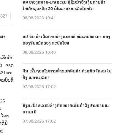
ສສ ຫວຽດນາມ-ມາເລເຊຍ ສູ້ຊົນນຳວົງເງິນການຄ້າ
ໃຫ້ບັນລຸລະດັບ 20 ຕື້ໂດລາສະຫະລັດໂດຍໄວ
1827
08/08/2026 10:41
ກສາ
ສປ ຈີນ ສຳເລັດການສ້າງແຜນທີ່ ທໍລະນີວິທະຍາ ຂອງ
ດວງຈັນໝົດດວງ ສະບັບໃໝ່
08/08/2026 10:40
ເຮືອບິນ
38 ຈາກ
ຈີນ ເຂັ້ມງວດໃນການສົ່ງອອກສິນຄ້າ ກ່ຽວກັບ ໂດຣນ ໄປ
321
neo
.
ຍັງ ສ.ອາເມລິກາ
ນບິນທີ່
07/08/2026 17:02
025
ສິງກະໂປ ສະເໜີຮ່າງກົດໝາຍເສີມກຳລັງປາບປາມສະ
ມ
ແກມເມີ
 ໂດຍ
07/08/2026 17:02
ີ່ມີ
ຸງ