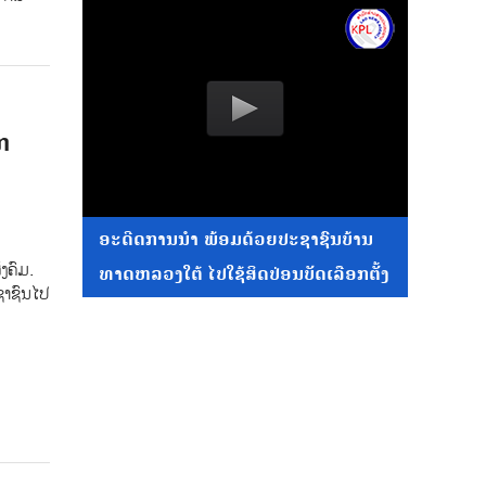
ກ
ອະດີດການນໍາ ພ້ອມດ້ວຍປະຊາຊົນບ້ານ
ັງຄົມ.
ທາດຫລວງໃຕ້ ໄປໃຊ້ສິດປ່ອນບັດເລືອກຕັ້ງ
ຊາຊົນໄປ