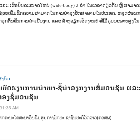
າ ແລະ ເຮືອບິນຂະໜາດໃຫຍ່ (
wide-body)
2 ລໍາ ໃນເວລາດຽວກັນ
ຫຼື ສາມາດ
າຈະຊ່ວຍເພີ່ມຂີດຄວາມສາມາດໃນການບຳລຸງຮັກສາພາຍໃນປະເທດ
,
ຫລຸດຜ່ອນ
ຫລຸດຕົ້ນທຶນການດຳເນີນງານ ແລະ ສ້າງວຽກເຮັດງານທຳທີ່ມີຄຸນນະພາບສູງໃນ
ັງຄົມ
ນບົດຮຽນການນຳພາ-ຊີ້ນຳວຽກງານສື່ມວນຊົນ ແລ
ຄອງຊື່ມວນຊົນ
:31:35 AM
າກຄະນະໂຄສະນາອົບຮົມສູນກາງພັກປະ ຊາຊົນປະຕິວັດລາວ(ຄອສພ)