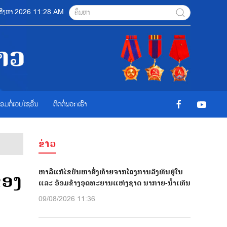
9 ສີງຫາ 2026 11:28 AM
ື່ອມຕໍ່ເວບໄຊອ່ືນ
ຕິດຕໍ່ພວກເຮົາ
ຂ່າວ
ຫາລືແກ້ໄຂບັນຫາສົ່ງທ້າຍຈາກໂຄງການລົງທຶນຢູ່ໃນ
ຂອງ
ແລະ ອ້ອມຂ້າງອຸດທະຍານແຫ່ງຊາດ ນາກາຍ-ນໍ້າເທີນ
09/08/2026 11:36