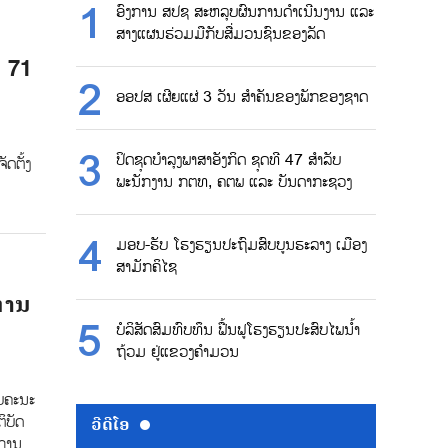
ອົງການ ສປຊ ສະຫລຸບຜົນການດຳເນີນງານ ແລະ
ສາງແຜນຮ່ວມມືກັບສື່ມວນຊົນຂອງລັດ
 71
ອອປສ ເຜີຍແຜ່ 3 ວັນ ສຳຄັນຂອງພັກຂອງຊາດ
ປິດຊຸດບຳລຸງພາສາອັງກິດ ຊຸດທີ 47 ສຳລັບ
ດຕັ້ງ
ພະນັກງານ ກຕທ, ຄຕພ ແລະ ບັນດາກະຊວງ
ມອບ-ຮັບ ໂຮງຮຽນປະຖົມສົບບູນຮະລາງ ເມືອງ
ສາມັກຄິໄຊ
ການ
ບໍລິສັດສົມທົບທຶນ ຟື້ນຟູໂຮງຮຽນປະສົບໄພນ້ຳ
ຖ້ວມ ຢູ່ແຂວງຄຳມວນ
ັບຄະນະ
ິບັດ
ວີດີໂອ
ງການ