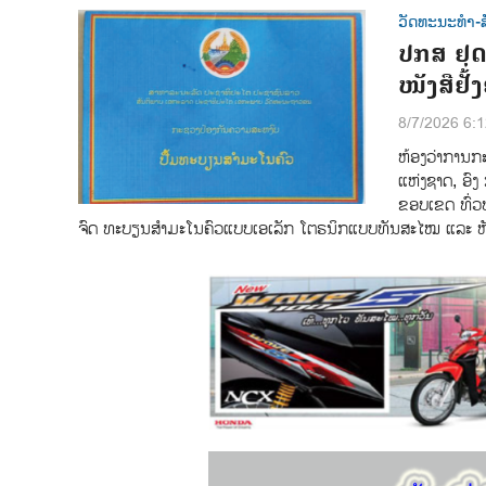
ວັດທະນະທຳ-ສ
ປກສ ຢຸດ
ໜັງສືຢັ
8/7/2026 6:
ຫ້ອງວ່າການກ
ແຫ່ງຊາດ, ອົງ
ຂອບເຂດ ທົ່ວ
ຈົດ ທະບຽນສໍາມະໂນຄົວແບບເອເລັກ ໂຕຣນິກແບບທັນສະໄໝ ແລະ ຫັນ 