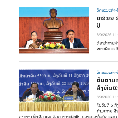
ວັດທະນະທຳ-ສ
ຫສນຍ ສ
ປີ
8/9/2026 11
ຫ້ອງວ່າການສໍ
ສະຫະພັນ ແມ່
ວັດທະນະທຳ-ສ
ຕິດຕາມກ
ລົງທຶນແ
8/9/2026 11
ໃນວັນທີ 5 ສິ
ກໍາມະການ ສົ່
ວຽກງານ ສົ່ງເສີມ ແລະ ຄຸ້ມຄອງການລົງທຶນ ຂອງແຂວງບໍ່ແກ້ວ ແລະ ປ