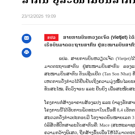
ສາກົນ ຢູ່ສະໜາມບິນສາກ
23/12/2025 19:09
ສາຍການບິນຫວຽດເຈັດ (Vietjet) ໄດ
ຂປລ
ເຮືອບິນມາດຕະຖານສາກົນ ຢູ່ສະໜາມບິນສາກົ
ຂປລ. ສາຍການບິນຫວຽດເຈັດ (
Vietjet
)
ໄ
ມາດຕະຖານສາກົນ ຢູ່ສະໜາມບິນສາກົນ ລອງ
ສະໜາມບິນສາກົນ ຕັນເຊີນເຍີດ (
Tan Son Nhat)
ທ
ເຫດການດັ່ງກ່າວໄດ້ຢືນຢັນເຖິງຄວາມມຸ່ງໝັ
ທັນສະໄໝ
,
ຄົບວົງຈອນ ແລະ ຍືນຍົງ ເພື່ອສະໜັບສ
ໂຄງການກໍ່ສ້າງອາຄານສ້ອງແປງ ແລະ ບໍາລຸງຮັກສາເ
ໂຄງການນີ້ໄດ້ຮັບການພັດທະນາໃນເນື້ອທີ່ 8,4 ເຮັ
ສະດວກດັ່ງກ່າວປະກອບມີ ໂຮງຈອດຍົນໝາຍເລກ 
ບໍລິສັດທີ່ປຶກສາລະດັບສາກົນຄື:
Mace (
ສະຫະລາຊະ
ຄວາມກວ້າງພິເສດ
,
ຖືກສ້າງຂຶ້ນເພື່ອໃຫ້ໄດ້ມາດຕ