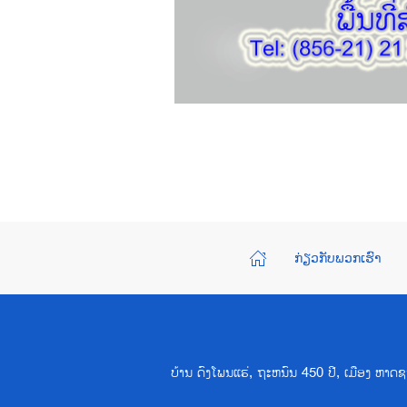
ກ່ຽວກັບພວກເຮົາ
ບ້ານ ດົງໂພນແຮ່, ຖະຫນົນ 450 ປີ, ເມືອງ ຫ