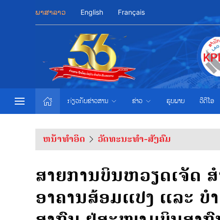
ພາສາລາວ
English
Français
ກ່ຽວກັບຂ່າວສານ
ຂ່າວ
ຮູບພາບ
ວີດີໂອ
ຫນ້າທຳອິດ
ວັດທະນະທຳ-ສັງຄົມ
ສາຍການບິນຫວຽດເຈັດ ສຳເ
ອາຄານສ້ອມແປງ ແລະ ບຳ