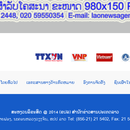
ໂດຍທົ່ວໄປ
ເອກະສານທາງດ້ານກົດຫມາຍ
ອົງການຈັດຕັ້ງ
ຊົນເຜົ່າ
ສະຫງວນລິຂະສິດ @ 2014 (ຂປລ) ສຳນັກຂ່າວສານປະເທດລາວ
າດຊາຍຟອງ, ນະຄອນຫລວງວຽງຈັນ, ສປປ ລາວ Tel: (856-21) 21 5402, Fax: 21