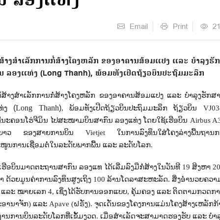
ົນ ລອງແທ່ງ
Email
Print
2
້ສ້າງສຳເລັກການກໍ່ສ້າງໂຄງຫລັກ ຂອງອາຄານສ້ອມແປງ ແລະ ບຳລຸງຮັ
ນ ລອງແທ່ງ (Long Thanh), ພ້ອມທັງເປີດຖ້ຽວບິນປະຖົມມະລຶກ
ດ້ສ້າງສຳເລັກການກໍ່ສ້າງໂຄງຫລັກ ຂອງອາຄານສ້ອມແປງ ແລະ ບຳລຸງຮັກສາ
(
Long Thanh
)
ແທ່ງ
, ພ້ອມທັງເປີດຖ້ຽວບິນປະຖົມມະລຶກ ຖ້ຽວບິນ
VJ
0
ີ່ນະຄອນໂຮ່ຈີມິນ ໄປສະໜາມບິນສາກົນ ລອງແທ່ງ ໂດຍໃຊ້ເຮືອບິນ
Airbus A
້ນໄລຍະຍາວ ຂອງສາຍການບິນ
Vietjet
ໃນການລົງທຶນໃສ່ໂຄງລ່າງພື້ນຖານກາ
ະໜູນການເຊື່ອມຕໍ່ໃນລະດັບພາກພື້ນ ແລະ ລະດັບໂລກ.
ຮືອບິນມາດຕະຖານສາກົນ ລອງແທ ໄດ້ເລີ່ມລົງມືກໍ່ສ້າງໃນວັນທີ 19 ສິງຫາ 2
ກຕາ ດ້ວຍມູນຄ່າການລົງທຶນສູງເຖິງ 100 ລ້ານໂດລາສະຫະລັດ. ສິ່ງອໍານວຍຄວາ
3 ແລະ ໝາຍເລກ 4
,
ເຊິ່ງໄດ້ຮັບການອອກແບບ
,
ຄຸ້ມຄອງ ແລະ ຕິດຕາມກວດກາ
ອານາຈັກ) ແລະ
Apave (
ຝຣັ່ງ). ຈຸດເດັ່ນຂອງໂຄງການແມ່ນໂຄງສ້າງເຫລັກກ້າທ
ະຖານການບິນລະດັບໂລກທີ່ເຂັ້ມງວດ. ເມື່ອສຳເລັດຈະສາມາດຮອງຮັບ ແລະ ບຳລ