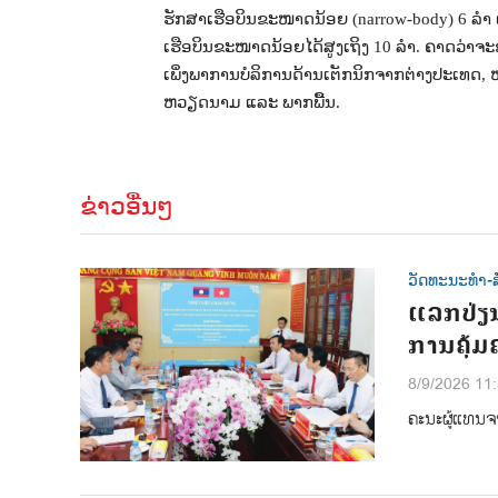
ຮັກສາເຮືອບິນຂະໜາດນ້ອຍ (
narrow-body)
6 ລໍ
ເຮືອບິນຂະໜາດນ້ອຍໄດ້ສູງເຖິງ 10 ລໍາ. ຄາດວ່
ເພິ່ງພາການບໍລິການດ້ານເຕັກນິກຈາກຕ່າງປະເທດ
,
ຫວຽດນາມ ແລະ ພາກພື້ນ.
ຂ່າວອື່ນໆ
ວັດທະນະທຳ-ສ
ແລກປ່ຽ
ການຄຸ້ມ
8/9/2026 11
ຄະນະຜູ້ແທນຈ