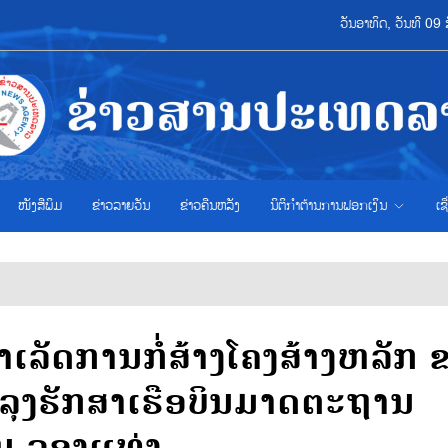
ວັນອາທິດ, ວັນທີ 0
ໜັງສືພິມ
ຂ່າວ​ລາຍ​ວັນ
ຂ່າວຄືນຫລັງ
ນິຕິກຳຕ້ານການຟອກເງິນ
ເຊ
ລັດການກໍ່ສ້າງໂຄງສ້າງຫລັກ 
ລຸງຮັກສາເຮືອບິນມາດຕະຖານ