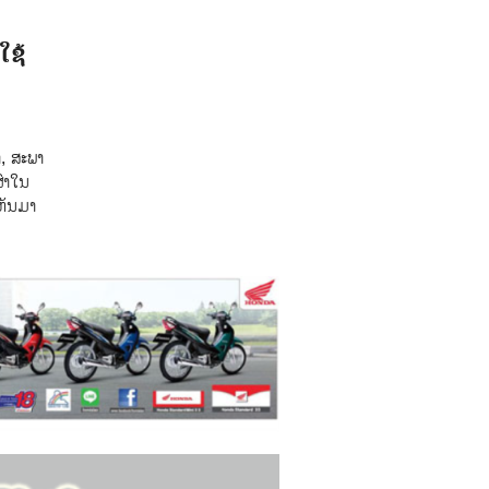
ໃຊ້
, ສະພາ
ົ່າໃນ
ຫັນມາ