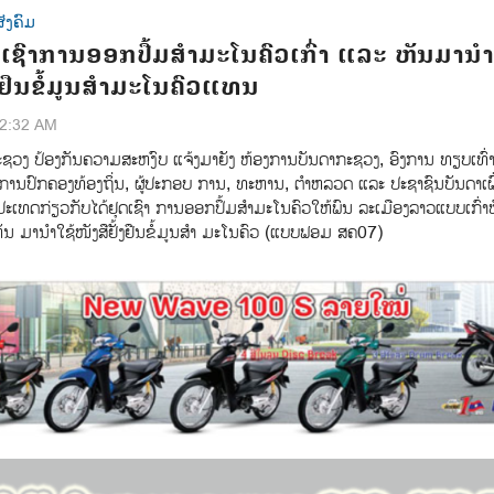
ັງຄົມ
ເຊົາການອອກປື້ມສຳມະໂນຄົວເກົ່າ ແລະ ຫັນມານຳ
້ງຢືນຂໍ້ມູນສຳມະໂນຄົວແທນ
12:32 AM
ະຊວງ ປ້ອງກັນຄວາມສະຫງົບ ແຈ້ງມາຍັງ ຫ້ອງການບັນດາກະຊວງ, ອົງການ ທຽບເທົ່າ
 ການປົກຄອງທ້ອງຖິ່ນ, ຜູ້ປະກອບ ການ, ທະຫານ, ຕຳຫລວດ ແລະ ປະຊາຊົນບັນດາເຜ
ປະເທດກ່ຽວກັບໄດ້ຢຸດເຊົາ ການອອກປຶ້ມສຳມະໂນຄົວໃຫ້ພົນ ລະເມືອງລາວແບບເກົ່າ
ມານຳໃຊ້ໜັງສືຢັ້ງຢືນຂໍ້ມູນສໍາ ມະໂນຄົວ (ແບບຟອມ ສຄ07)