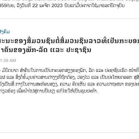
59/ນຍ, ລົງວັນທີ 22 ພະຈິກ 2023 ນັບແຕ່ມື້ປະກາດໃຊ້ມາຮອດປັດຈຸບັນ
ັງຄົມ
ະນະຂອງສື່ມວນຊົນຕໍ່ສື່ມວນຊົນລາວທີ່ເປັນກະບອ
ຳຄັນຂອງພັກ-ລັດ ແລະ ປະຊາຊົນ
21:39 AM
ວ ມີບົດບາດ ສຳຄັນໃນການເປັນກະບອກສຽງຂອງພັກ, ລັດ ແລະ ປະຊາຊົນເຮັດ ໜ້າທີ່
ຜ່ ແລະ ສົ່ງຕໍ່ຂໍ້ມູນຂ່າວສານຕ່າງໆທີ່ຖືກຕ້ອງ, ວ່ອງໄວ ແລະ ເປັນປະໂຫຍດອອກ ສູ່ສ
, ຍັງເປັນສື່ ກາງໃນການສະທ້ອນສຽງ, ຄວາມ ຄິດເຫັນ ແລະ ຄວາມປາຖະໜາ ຂອງປະ
 ກ່ຽວຂ້ອງ ເພື່ອນຳໄປສູ່ການປັບປຸງ ແກ້ໄຂໃຫ້ເປັນຮູບປະທຳ.