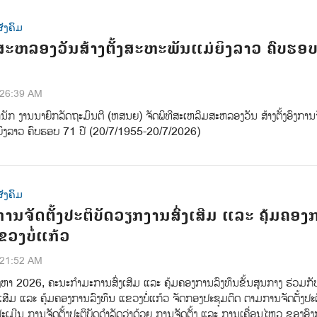
ັງຄົມ
ະຫລອງວັນສ້າງຕັ້ງສະຫະພັນແມ່ຍິງລາວ ຄົບຮອບ
:26:39 AM
ານັກ ງານນາຍົກລັດຖະມົນຕີ (ຫສນຍ) ຈັດພິທີສະເຫລີມສະຫລອງວັນ ສ້າງຕັ້ງອົງການຈັ
ຍິງລາວ ຄົບຮອບ 71 ປີ (20/7/1955-20/7/2026)
ັງຄົມ
ານຈັດຕັ້ງປະຕິບັດວຽກງານສົ່ງເສີມ ແລະ ຄຸ້ມຄອງ
ຂວງບໍ່ແກ້ວ
:21:52 AM
ງຫາ 2026, ຄະນະກໍາມະການສົ່ງເສີມ ແລະ ຄຸ້ມຄອງການລົງທຶນຂັ້ນສູນກາງ ຮ່ວມກ
ງເສີມ ແລະ ຄຸ້ມຄອງການລົງທຶນ ແຂວງບໍ່ແກ້ວ ຈັດກອງປະຊຸມຕິດ ຕາມການຈັດຕັ້ງປະຕ
ະເມີນ ການຈັດຕັ້ງປະຕິບັດດຳລັດວ່າດ້ວຍ ການຈັດຕັ້ງ ແລະ ການເຄື່ອນໄຫວ ຂອງອົ