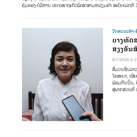
ຄຸ້ມຄອງ-ບໍລິຫານ ເຂດເສດຖະກິດພິເສດສາມຫລ່ຽມຄຳ ສະບັບເລກທີ 3
ວັດທະນະທຳ-ສ
ບາງທັດສ
ສຽງອັນສ
8/7/2026 6:
ສື່ມວນຊົນລາ
ໂຄສະນາ, ເຜີຍແ
ພ້ອມກັນນັ້ນ
ສູ່ພາກສ່ວນທີ່