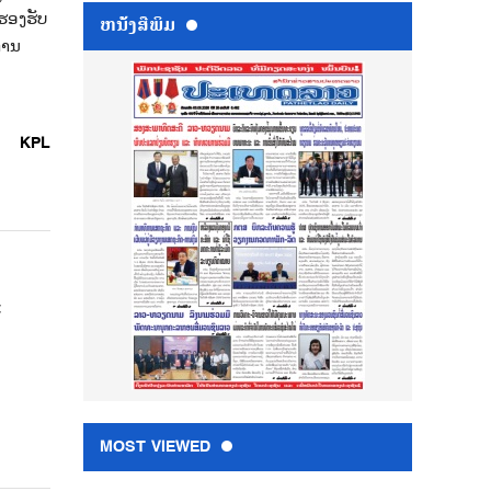
ຮອງຮັບ
ຫນ້ັງສືພິມ
ການ
KPL
ະ
MOST VIEWED