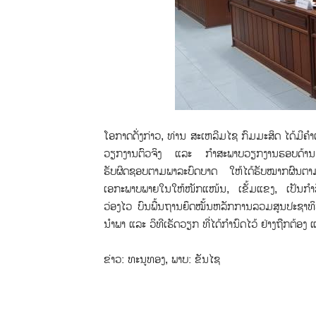
ໂອກາດດັ່ງກ່າວ, ທ່ານ ສະເຫລີມໄຊ ກົມມະສິດ ໄດ້ມີຄໍາເ
ວຽກງານຕົວຈິງ ແລະ ກຳສະພາບວຽກງານຮອບດ້ານ ຂອ
ຮັບຜິດຊອບຕາມພາລະບົດບາດ ໃຫ້ໄດ້ຮັບໝາກຜົນຕາມແຜນ
ເອກະພາບພາຍໃນໃຫ້ໜັກແໜ້ນ, ເຂັ້ມແຂງ, ເປັນກໍາລ
ວ່ອງໄວ ບົນພື້ນຖານຍຶດໝັ້ນຫລັກການລວມສູນປະຊາທິ
ນໍາພາ ແລະ ວິທີເຮັດວຽກ ທີ່ໄດ້ກໍານົດໄວ້ ຢ່າງຖືກຕ້ອງ 
ຂ່າວ: ທະນູທອງ, ພາບ: ຂັນໄຊ