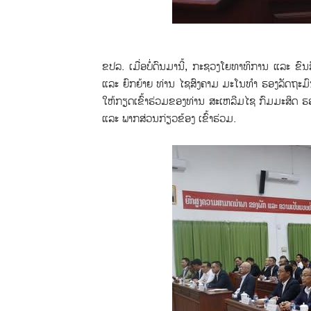
ຂປລ. ເມື່ອບໍ່ດົນມານີ້, ກະຊວງໂຍທາທິການ ແລະ ຂົ
ແລະ ຍົກຍ້າຍ ທ່ານ ໄຊສົງຄາມ ມະໂນທຳ ຮອງລັດຖະມົ
ໃຫ້ກຽດເຂົ້າຮ່ວມຂອງທ່ານ ສະເຫລີມໄຊ ກົມມະສິດ ຮອ
ແລະ ພາກສ່ວນກ່ຽວຂ້ອງ ເຂົ້າຮ່ວມ.