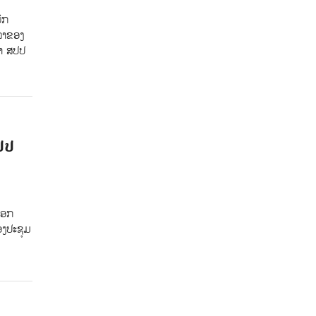
ົກ
າລາຂອງ
ໍາ ສປປ
ປປ
ເອກ
ອງປະຊຸມ