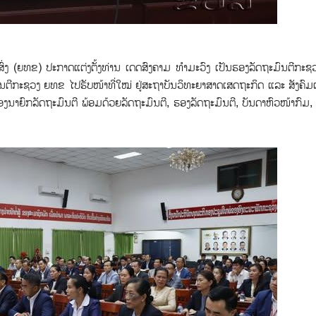
ນສົ່ງ (ຍທຂ) ປະກາດແຕ່ງຕັ້ງທ່ານ ເດດສົງຄາມ ທຳມະວົງ ເປັນຮອງລັດຖະມົນຕີກະ
ນຕີກະຊວງ ຍທຂ ໄປຮັບໜ້າທີ່ໃໝ່ ຢູ່ສະຖາບັນວິທະຍາສາດເສດຖະກິດ ແລະ ສັງຄົມ
ງນາຍົກລັດຖະມົນຕີ ພ້ອມດ້ວຍລັດຖະມົນຕີ, ຮອງລັດຖະມົນຕີ, ບັນດາຫົວໜ້າກົມ,