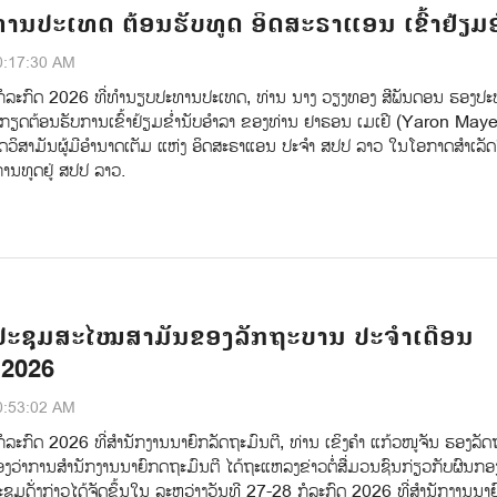
ານປະເທດ ຕ້ອນຮັບທູດ ອິດສະຣາແອນ ເຂົ້າຢ້ຽມ
0:17:30 AM
ກໍລະກົດ 2026 ທີ່ທໍານຽບປະທານປະເທດ, ທ່ານ ນາງ ວຽງທອງ ສີພັນດອນ ຮອງປ
້ກຽດຕ້ອນຮັບການເຂົ້າຢ້ຽມຂໍ່ານັບອໍາລາ ຂອງທ່ານ ຢາຣອນ ເມເຢີ (Yaron Maye
ູດວິສາມັນຜູ້ມີອຳນາດເຕັມ ແຫ່ງ ອິດສະຣາແອນ ປະຈຳ ສປປ ລາວ ໃນໂອກາດສໍາເລ
່ການທູດຢູ່ ສປປ ລາວ.
ປະຊຸມສະໄໝສາມັນຂອງລັກຖະບານ ປະຈຳເດືອນ
 2026
0:53:02 AM
ໍລະກົດ 2026 ທີ່ສໍານັກງານນາຍົກລັດຖະມົນຕີ, ທ່ານ ເຂິງຄຳ ແກ້ວໜູຈັນ ຮອງລັດຖ
ງວ່າການສໍານັກງານນາຍົກດຖະມົນຕີ ໄດ້ຖະແຫລງຂ່າວຕໍ່ສ່ືມວນຊົນກ່ຽວກັບຜົນກອ
ດັ່ງກ່າວໄດ້ຈັດຂຶ້ນໃນ ລະຫວ່າງວັນທີ 27-28 ກໍລະກົດ 2026 ທີ່ສໍານັກງານນາຍ