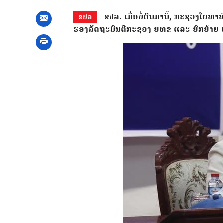
ຂປລ. ເມື່ອບໍ່ດົນມານີ້, ກະຊວງໂຍທາ
ຂປລ
ຮອງລັດຖະມົນຕີກະຊວງ ຍທຂ ແລະ ຍົກຍ້າຍ 