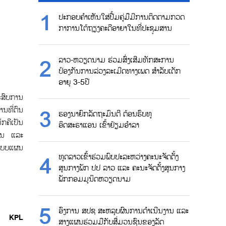
ປະກອບຄຳເຫັນໃສ່ປື້ມຄູ່ມືມີການຕິດຕາມກວດ
ກາການໂຕ້ຖຽງຄະດີອາຍາໃນທີ່ປະຊຸມສານ
ລາວ-ຫວຽດນາມ ຮ່ວມສົ່ງເສີມທັກສະການ
ປ້ອງກັນການລ່ວງລະເມີດທາງເພດ ສຳລັບເດັກ
ອາຍຸ 3-5ປີ
ປະສົບການ
ນທີ່ຕົນ
ຮອງນາຍົກລັດຖະມົນຕີ ຕ້ອນຮົບທູ
ກຄີເປັນ
ອິດສະຣາແອນ ເຂົ້າຢ້ຽມອຳລາ
່ຽນ ແລະ
ບແບບແຜນ
ທູດລາວເຂົ້າຮ່ວມພົບປະລະຫວ່າງຄະນະຈັດຕັ້ງ
ສູນກາງພັກ ປປ ລາວ ແລະ ຄະນະຈັດຕັ້ງສູນກາງ
ພັກກອມມູນິດຫວຽດນາມ
ອົງການ ສປຊ ສະຫລຸບຜົນການດຳເນີນງານ ແລະ
KPL
ສາງແຜນຮ່ວມມືກັບສື່ມວນຊົນຂອງລັດ