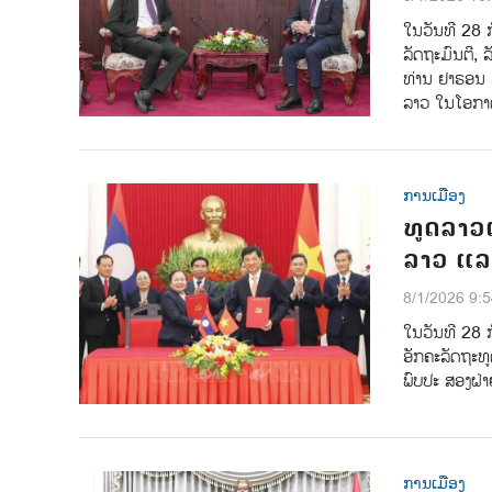
ໃນວັນທີ 28 
ລັດຖະມົນຕີ, 
ທ່ານ ຢາຣອນ ມ
ລາວ ໃນໂອກາດສ
ການເມືອງ
ທູດລາວເ
ລາວ ແລ
8/1/2026 9:
ໃນວັນທີ 28 ກ
ອັກຄະລັດຖະທູ
ພົບປະ ສອງຝ່າ
ການເມືອງ