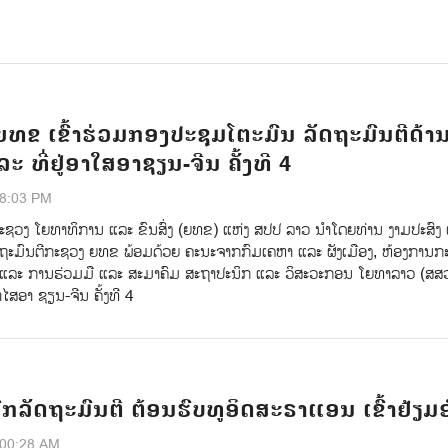
ຍທຂ ເຂົ້າຮ່ວມກອງປະຊຸມໂຕະມົນ ລັດຖະມົນຕີດ້
ແລະ ທີ່ຢູ່ອາໃສອາຊຽນ-ຈີນ ຄັ້ງທີ 4
28:03 PM
ະຊວງ ໂຍທາທິການ ແລະ ຂົນສົ່ງ (ຍທຂ) ແຫ່ງ ສປປ ລາວ ນໍາໂດຍທ່ານ ງາມປະສົງ 
 ຖະມົນຕີກະຊວງ ຍທຂ ພ້ອມດ້ວຍ ຄະນະຈາກກົມເຄຫາ ແລະ ຜັງເມືອງ, ຫ້ອງການກ
ແລະ ການຮ່ວມມື ແລະ ສະມາຄົມ ສະຖາປະນິກ ແລະ ວິສະວະກອນ ໂຍທາລາວ (ສສ
າໄສອາ ຊຽນ-ຈີນ ຄັ້ງທີ 4
ກລັດຖະມົນຕີ ຕ້ອນຮົບທູອິດສະຣາແອນ ເຂົ້າຢ້ຽມ
:00:28 AM