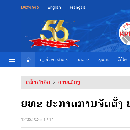
ພາສາລາວ
English
Français
ກ່ຽວກັບຂ່າວສານ
ຂ່າວ
ຮູບພາບ
ວີດີໂອ
ຫນ້າທຳອິດ
ການເມືອງ
ຍທຂ ປະກາດການຈັດຕັ້ງ 
12/08/2025 12:11