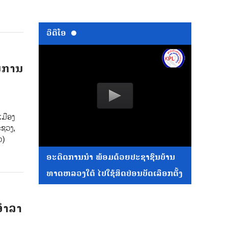
ວີດີໂອ
ານການ
ເມືອງ
ະຊວງ,
ວ)
ອະດີດການນໍາ ພ້ອມດ້ວຍປະຊາຊົນບ້ານ
ທາດຫລວງໃຕ້ ໄປໃຊ້ສິດປ່ອນບັດເລືອກຕັ້ງ
ອຳລາ