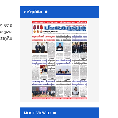
ຫນ້ັງສືພິມ
ຊວງ ຍທຂ
ແຫ່ງຊາດ
 ຮອງກົມ
MOST VIEWED