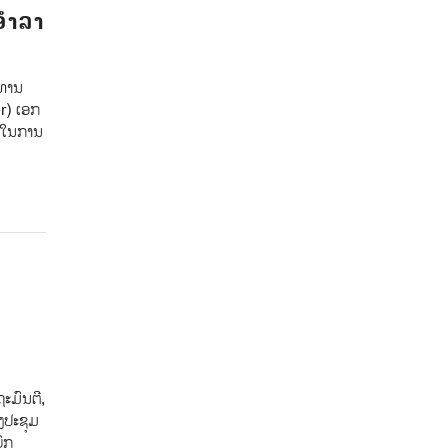
ອຳລາ
ະທານ
r) ເອກ
ັດໃນການ
ະມົນຕີ,
ງປະຊຸມ
ົກ