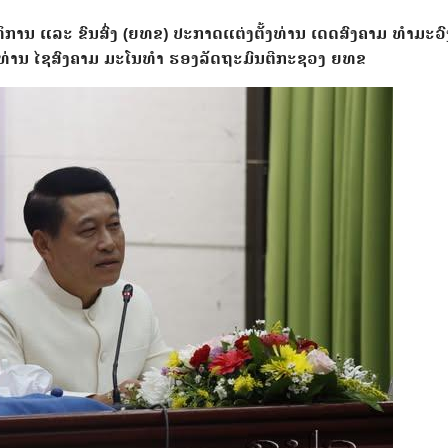
ທິການ ແລະ ຂົນສົ່ງ (ຍທຂ) ປະກາດແຕ່ງຕັ້ງທ່ານ ເດດສົງຄາມ ທຳມະວົງ
ທ່ານ ໄຊສົງຄາມ ມະໂນທຳ ຮອງລັດຖະມົນຕີກະຊວງ ຍທຂ