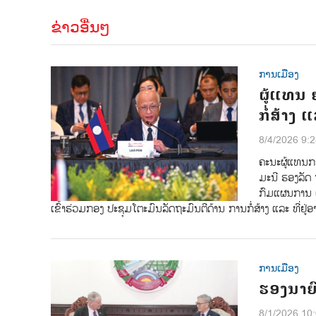
ຂ່າວອື່ນໆ
ການເມືອງ
ຜູ້ແທນ 
ກໍ່ສ້າງ 
8/4/2026 9:
ຄະນະຜູ້ແທນກ
ມະນີ ຮອງລັດ
ກົມແຜນການ 
ເຂົ້າຮ່ວມກອງ ປະຊຸມໂຕະມົນລັດຖະມົນຕີດ້ານ ການກໍ່ສ້າງ ແລະ ທີ່ຢູ່ອ
ການເມືອງ
ຮອງນາຍົ
8/1/2026 10