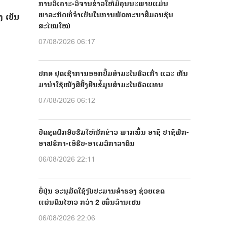
ການວິເຄາະ-ວິຈານຂ່າວໃຫ້ມີຄຸນນະພາບແມ່ນ
ພາລະກິດທີ່ຈຳເປັນໃນການພັດທະນາສື່ມວນຊົນ
 ເປັນ
ສະໄໝໃໝ່
07/08/2026 06:17
ປກສ ຢຸດເຊົາການອອກປື້ມສຳມະໂນຄົວເກົ່າ ແລະ ຫັນ
ມານຳໃຊ້ໜັງສືຢັ້ງຢືນຂໍ້ມູນສຳມະໂນຄົວແທນ
07/08/2026 06:12
ປີດຊຸດຝຶກອົບຮົມໃຫ້ນັກຂ່າວ ພາກພື້ນ ອາຊີ ປາຊີຟິກ-
ອາຟຣິກາ-ເອີຣົບ-ອາເມລິກາລາຕິນ
06/08/2026 22:11
ຍີ່ປຸ່ນ ອະນຸມັດໃຊ້ງົບປະມານສຳຮອງ ຊ່ວຍເຂດ
ແຜ່ນດິນໄຫວ ກວ່າ 2 ໝື່ນລ້ານເຢນ
06/08/2026 22:06