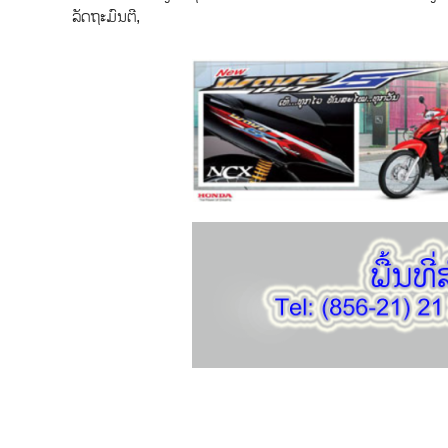
ລັດຖະມົນຕີ,