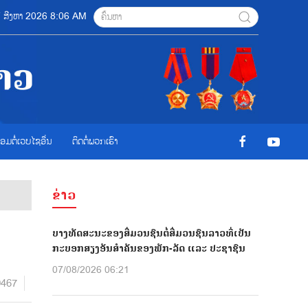
07 ສີງຫາ 2026 8:06 AM
ື່ອມຕໍ່ເວບໄຊອ່ືນ
ຕິດຕໍ່ພວກເຮົາ
ຂ່າວ
ບາງທັດສະນະຂອງສື່ມວນຊົນຕໍ່ສື່ມວນຊົນລາວທີ່ເປັນ
ກະບອກສຽງອັນສຳຄັນຂອງພັກ-ລັດ ແລະ ປະຊາຊົນ
07/08/2026 06:21
9467