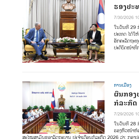
ຮອງປະທ
7/30/2026 1
ໃນວັນທີ 29 
ປະເທດ ໄດ້ໃຫ
ອັກຄະລັດຖະທ
ປະຕິບັດໜ້າທີ
ການເມືອງ
ຜົນກອງ
ກໍລະກົດ
7/29/2026 1
ໃນວັນທີ 28 ກ
ຮອງຫົວໜ້າຫ້ອ
ສະໄໝສາມັນຂອງລັດຖະບານ ປະຈຳເດືອນກໍລະກົດ 2026 ວ່າ: ກອງປະຊຸມ