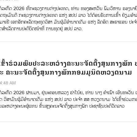
ກໍລະກົດ 2026 ທີ່ກະຊວງການຕ່າງປະເທດ, ທ່ານ ທອງສະຫວັນ ພົມວິຫານ ຮອງນາຍ
ລັດຖະມົນຕີ ກະຊວງການຕ່າງປະເທດ ແຫ່ງ ສປປ ລາວ ໄດ້ຕ້ອນຮັບການເຂົ້າ ຢ້ຽມອໍ
າເຢີ ເອກອັກຄະລັດຖະທູດວິສາ ມັນຜູ້ມີອໍານາດເຕັມ ແຫ່ງ ລັດອິດ ສະຣາແອນ ປະຈ
ໍາເລັດການປະຕິບັດໜ້າທີ່ ການທູດຢູ່ ສປປ ລາວ.
ຂົ້າຮ່ວມພົບປະລະຫວ່າງຄະນະຈັດຕັ້ງສູນກາງພັກ 
ະ ຄະນະຈັດຕັ້ງສູນກາງພັກກອມມູນິດຫວຽດນາມ
54:48 AM
ໍລະກົດ 2026 ຜ່ານມາ, ຢູ່ນະຄອນຫລວງ ຮ່າໂນ້ຍ, ທ່ານ ນາງ ຄຳເພົາ ເອີນທະວັນ 
ດ ວິສາມັນຜູ້ມີອຳນາດເຕັມ ແຫ່ງ ສປປ ລາວ ປະຈຳ ສສ ຫວຽດນາມ ໄດ້ເຂົ້າຮ່ວມກ
ຍລະຫວ່າງຄະນະຜູ້ແທນ ຂັ້ນສູງຄະນະຈັດຕັ້ງສູນກາງພັກ ປະຊາຊົນປະຕິວັດລາວ