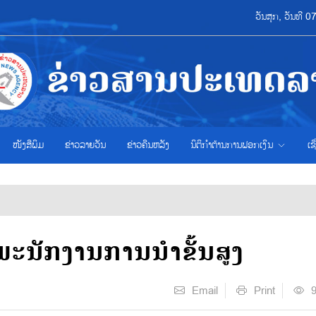
ວັນສຸກ, ວັນທີ 
ໜັງສືພິມ
ຂ່າວ​ລາຍ​ວັນ
ຂ່າວຄືນຫລັງ
ນິຕິກຳຕ້ານການຟອກເງິນ
ເຊ
ພະນັກງານການນຳຂັ້ນສູງ
Email
Print