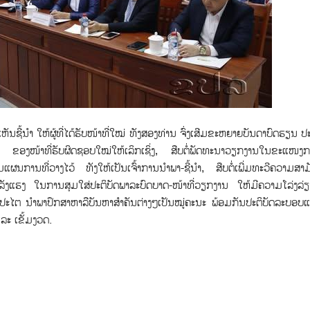
ຫັນຊີ້ນໍາ ໃຫ້ຜູ້ທີ່ໄດ້ຮັບໜ້າທີ່ໃໝ່ ທັງສອງທ່ານ ຈົ່ງເສີມຂະຫຍາຍບັນດາບົດຮຽນ 
ງໜ້າທີ່ຮັບຜິດຊອບໃໝ່ໃຫ້ເລິກເຊິ່ງ, ສືບຕໍ່ພັດທະນາວຽກງານໃນຂະແໜງກາ
ການທີ່ວາງໄວ້ ທັງໃຫ້ເປັນເຈົ້າການນໍາພາ-ຊີ້ນຳ, ສືບຕໍ່ເພີ່ມທະວີຄວາມສາມັ
ັງແຮງ ໃນການສຸມໃສ່ປະຕິບັດພາລະບົດບາດ-ໜ້າທີ່ວຽກງານ ໃຫ້ມີຄວາມໂລ່ງລ
ປະໄຕ ນໍາພາປຶກສາຫາລືບັນຫາສໍາຄັນຕ່າງໆເປັນໝູ່ຄະນະ ພ້ອມກັນປະຕິບັດລະບອ
ແລະ ເຂັ້ມງວດ.