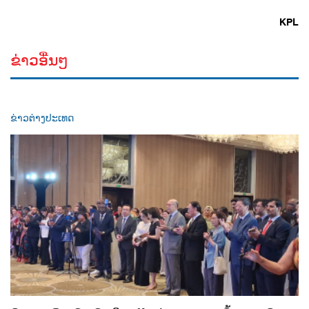
KPL
ຂ່າວອື່ນໆ
ຂ່າວຕ່າງປະເທດ