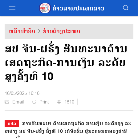
ຫນ້າທຳອິດ
ຂ່າວຕ່າງປະເທດ
ສປ ຈີນ-ຝຣັ່ງ ສົນທະນາດ້ານ
ເສດຖະກິດ-ການເງິນ ລະດັບ
ສູງຄັ້ງທີ 10
16/05/2025 16:16
Email
Print
1510
​ການສົນ​ທະ​ນາ​ ດ້ານ​ເສດ​ຖະ​ກິດ ​ການ​ເງິນ​ ລະ​ດັບ​ສູງ​ ລະ​
ຂປລ
ຫວ່າງ​ ສປ ຈີນ-ຝ​ຣັ່ງ​ ຄັ້ງ​ທີ 10 ໄດ້​ຈັດ​ຂຶ້ນ ຢູ່​ນະ​ຄອນຫລວງ​ປາ​ຣີ​