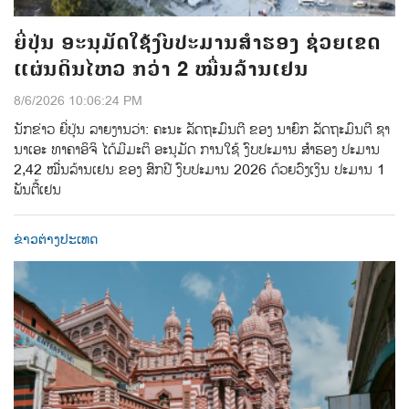
ຍີ່ປຸ່ນ ອະນຸມັດໃຊ້ງົບປະມານສຳຮອງ ຊ່ວຍເຂດ
ແຜ່ນດິນໄຫວ ກວ່າ 2 ໝື່ນລ້ານເຢນ
8/6/2026 10:06:24 PM
ນັກຂ່າວ ຍີ່ປຸ່ນ ລາຍງານວ່າ: ຄະນະ ລັດຖະມົນຕີ ຂອງ ນາຍົກ ລັດຖະມົນຕີ ຊາ
ນາເອະ ທາຄາອິຈິ ໄດ້ມີມະຕິ ອະນຸມັດ ການໃຊ້ ງົບປະມານ ສຳຮອງ ປະມານ
2,42 ໝື່ນລ້ານເຢນ ຂອງ ສົກປີ ງົບປະມານ 2026 ດ້ວຍວົງເງິນ ປະມານ 1
ພັນຕື້ເຢນ
ຂ່າວຕ່າງປະເທດ