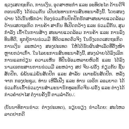
ຊວງ​ເສດ​ຖະ​ກິດ
,
ການ​ເງິນ
,
ອຸດ​ສາ​ຫະ​ກຳ ແລະ ອະ​ທິ​ປະ​ໄຕ ​ດ້ານ​ດີ​ຈີ​
ຕອນ​ຝ​ຣັ່ງ
ໄດ້​ຮ່ວມ​ກັນ ເປັນ​ປະ​ທານ​ການ​ສົນ​ທະ​ນາ​ຄັ້ງ​ນີ້. ໂດຍສອ​ງ​
ຝ່າຍ​ ໄດ້​ເນັ້ນ​ໜັກ​ວ່າ:
ຕ້ອງ​ຮ່ວມ​ກັນ​ປົກ​ປັກ​ຮັກ​ສາ​ສະ​ພາບ​ແວດ​ລ້ອມ
​ດ້ານ​ເສດ​ຖະ​ກິດ ​ການ​ຄ້າ ​ສາ​ກົນ​ ທີ່​ເປີດກວ້າງ ​ແລະ ​ຮ່ວມ​ມື​ກັ​ນ
,
ສຸມ​
ກຳ​ລັງ​ ເຂົ້າ​ໃນ​ການ​ສ້າງ​ ສະ​ພາບ​ແວດ​ລ້ອມ ​ການ​ຄ້າ ​ແລະ ​ການ​ລົງ​
ທຶນ​ທີ່​ດີ
,
ຊຸກ​ຍູ້​ການ​ຮ່ວມ​ມື​ ທີ່​ຕິດ​ແທດ​ຕົວ​ຈິງ ​ໃນ​ຂົງ​ເຂດ​ເສດ​ຖະ​ກິດ ​
ການ​ເງິນ ​ລະ​ຫວ່າງ ​ສອງ​ປະ​ເທດ​ ໃຫ້​ໄດ້​ຮັບ​ຜົນ​ສຳ​ເລັດ​ທີ່​ຕັ້ງ​ໜ້າ
ຫຼາຍກວ່າ​ເກົ່າ.
ໃນ​ໄລ​ຍະ​ການ​ສົນ​ທະ​ນາ​ຄັ້ງ​ນີ້
,
ສອງ​ຝ່າຍ​ໄດ້​​ລົງ​ເລິກ ​
ການ​ແລ​ກ​ປ່ຽນ ​ຄວາມ​ເຫັນ ​ທີ່​ປິ່ນ​ອ້ອມຫລາຍ​ຫົວ​ຂໍ້
ແລະ
ໄດ້​ລົງ​
ນາມ​ເອ​ກະ​ສານ​ການ​ຮ່ວມ​ມື ​ລະ​ຫວ່າງ ສປ ​ຈີນ-ຝ​ຣັ່ງ ກ່ຽວ​ກັບ ຊີ້ນ​
ສັດ​ປີກ
,
ພໍ່​ພັນ​ແມ່​ພັນ​ສັດ​ປີກ ແລະ ສຳ​ລັບ ​ເພາະ​ພັນ​ສັດ​ປີກ.
ຫລັງ​
ຈາກ ກອງ​ປະ​ຊຸມ
,
ທ່ານ ​ເຫີ​ລີ້​ເຟີ່ງ ແລະ ທ່ານ ເອ​ຣິກ ​ລອມ​ບາດ
ໄດ້​
ຮ່ວມ​ກັນ​ເຂົ້າ​ຮ່ວມ​ງານ​ສຳ​ມະ​ນາ​ນັກ​ທຸ​ລະ​ກິດ​ຈີນ-ຝ​ຣັ່ງ ແລະ
ຕ່າງ​ໄດ້​
ກ່າວ​ຄຳ​ປາ​ໄສ ​ຕໍ່​ງານ​ຄັ້ງ​ນີ້ ​ຕາມ​ລຳ​ດັບ./.
(
ບັນນາທິການຂ່າວ
:
ຕ່າງປະເທດ
)
,
ຮຽບຮຽງ ຂ່າວໂດຍ
:
ສະໄຫວ
ລາດປາກດີ