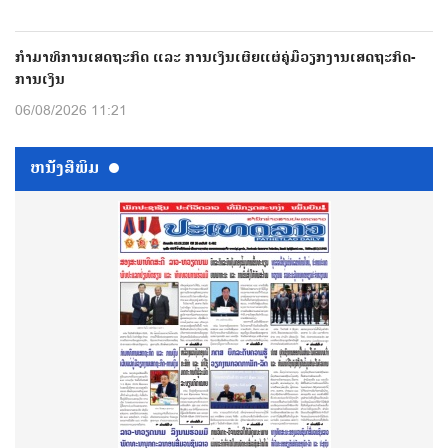
ກຳມາທິການເສດຖະກິດ ແລະ ການເງິນເຜີຍແຜ່ຄູ່ມືວຽກງານເສດຖະກິດ-
ການເງິນ
06/08/2026 11:21
ຫນ້ັງສືພິມ