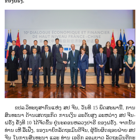
ຂອງ​ຝ​ຣັ່ງ.
ຂປລ.ວິທະຍຸສາກົນແຫ່ງ ສປ ຈີນ, ວັນ​ທີ
15
ພຶດ​ສະ​ພາ​ນີ້
,
​ການ
ສົນ​ທະ​ນາ​ ດ້ານ​ເສດ​ຖະ​ກິດ ​ການ​ເງິນ​ ລະ​ດັບ​ສູງ ​ລະ​ຫວ່າງ​ ສປ ຈີນ-
ຝ​ຣັ່ງ​ ຄັ້ງ​ທີ
10
ໄດ້​ຈັດ​ຂຶ້ນ ຢູ່​ນະ​ຄອນຫລວງ​ປາ​ຣີ​ ຂອງ​ຝ​ຣັ່ງ. ຈາກນັ້ນ
ທ່ານ​ ເຫີ ​ລີ້​ເຟີ່ງ,
ຮອງ​ນາ​ຍົກ​ລັດ​ຖະ​ມົນ​ຕີ​ຈີນ
,
ຜູ້​ຮັບ​ຜິດ​ຊອບ​ຝ່າຍ​ ສປ
ຈີນ ​ໃນ​ການ​ສົນ​ທະ​ນາ
ແລະ ທ່ານ​ ເອ​ຣິກ ລອມ​ບາດ ລັດ​ຖະ​ມົນ​ຕີ​ກະ​