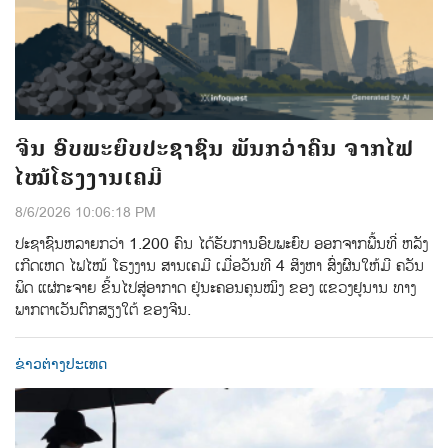
ຈີນ ອົບພະຍົບປະຊາຊົນ ພັນກວ່າຄົນ ຈາກໄຟ
ໄໝ້ໂຮງງານເຄມີ
8/6/2026 10:06:18 PM
ປະຊາຊົນຫລາຍກວ່າ 1.200 ຄົນ ໄດ້ຮັບການອົບພະຍົບ ອອກຈາກພື້ນທີ່ ຫລັງ
ເກີດເຫດ ໄຟໄໝ້ ໂຮງງານ ສານເຄມີ ເມື່ອວັນທີ 4 ສິງຫາ ສົ່ງຜົນໃຫ້ມີ ຄວັນ
ພິດ ແຜ່ກະຈາຍ ຂິ້ນໄປສູ່ອາກາດ ຢູ່ນະຄອນຄຸນໝິງ ຂອງ ແຂວງຢູນານ ທາງ
ພາກຕາເວັນຕົກສຽງໃຕ້ ຂອງຈີນ.
ຂ່າວຕ່າງປະເທດ