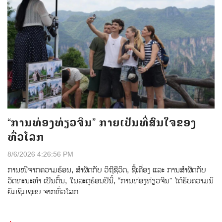
“ການທ່ອງທ່ຽວຈີນ” ກາຍເປັນທີ່ສົນໃຈຂອງ
ທົ່ວໂລກ
8/6/2026 4:26:56 PM
ການ​​ໜີ​ຈາກ​ຄວາມ​ຮ້ອນ, ​ສຳ​ຜັດ​ກັບ ​ວິ​ຖີ​ຊີ​ວິດ, ​ຊື້​ເຄື່ອງ ແລະ​ ການ​ສຳ​ຜັດ​ກັບ​
ວັດ​ທະ​ນະ​ທຳ ເປັນ​ຕົ້ນ, ໃນ​ລະ​ດູ​ຮ້ອນ​ປີ​ນີ້, “ການ​ທ່ອງ​ທ່ຽວ​ຈີນ” ​ໄດ້​ຮັບ​ຄວາມ​ນິ​
ຍົມ​ຊົມ​ຊອບ ຈາກ​ທົ່ວໂລກ.