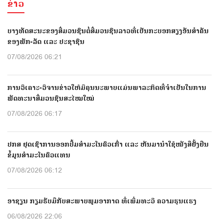
ຂ່າວ
ບາງທັດສະນະຂອງສື່ມວນຊົນຕໍ່ສື່ມວນຊົນລາວທີ່ເປັນກະບອກສຽງອັນສຳຄັນ
ຂອງພັກ-ລັດ ແລະ ປະຊາຊົນ
07/08/2026 06:21
ການວິເຄາະ-ວິຈານຂ່າວໃຫ້ມີຄຸນນະພາບແມ່ນພາລະກິດທີ່ຈຳເປັນໃນການ
ພັດທະນາສື່ມວນຊົນສະໄໝໃໝ່
07/08/2026 06:17
ປກສ ຢຸດເຊົາການອອກປື້ມສຳມະໂນຄົວເກົ່າ ແລະ ຫັນມານຳໃຊ້ໜັງສືຢັ້ງຢືນ
ຂໍ້ມູນສຳມະໂນຄົວແທນ
07/08/2026 06:12
ອາຊຽນ ກຽມຮັບມືກັບສະພາບພູມອາກາດ ທີ່ເພີ່ມທະວີ ຄວາມຮຸນແຮງ
06/08/2026 22:06