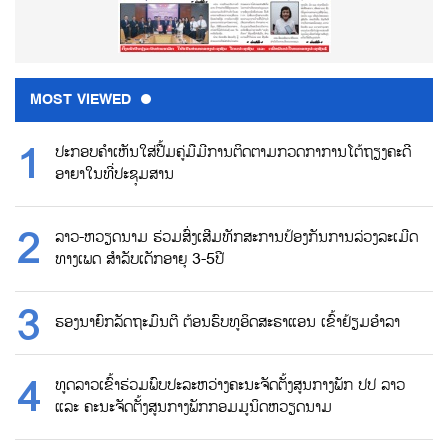
MOST VIEWED
ປະກອບຄຳເຫັນໃສ່ປື້ມຄູ່ມືມີການຕິດຕາມກວດກາການໂຕ້ຖຽງຄະດີ
ອາຍາໃນທີ່ປະຊຸມສານ
ລາວ-ຫວຽດນາມ ຮ່ວມສົ່ງເສີມທັກສະການປ້ອງກັນການລ່ວງລະເມີດ
ທາງເພດ ສຳລັບເດັກອາຍຸ 3-5ປີ
ຮອງນາຍົກລັດຖະມົນຕີ ຕ້ອນຮົບທູອິດສະຣາແອນ ເຂົ້າຢ້ຽມອຳລາ
ທູດລາວເຂົ້າຮ່ວມພົບປະລະຫວ່າງຄະນະຈັດຕັ້ງສູນກາງພັກ ປປ ລາວ
ແລະ ຄະນະຈັດຕັ້ງສູນກາງພັກກອມມູນິດຫວຽດນາມ