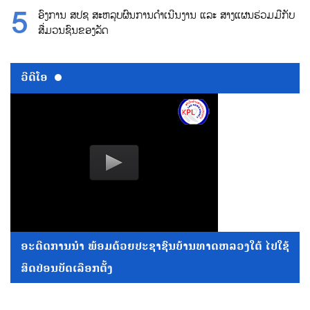
ອົງການ ສປຊ ສະຫລຸບຜົນການດຳເນີນງານ ແລະ ສາງແຜນຮ່ວມມືກັບ
ສື່ມວນຊົນຂອງລັດ
ວີດີໂອ
ອະດີດການນໍາ ພ້ອມດ້ວຍປະຊາຊົນບ້ານທາດຫລວງໃຕ້ ໄປໃຊ້
ສິດປ່ອນບັດເລືອກຕັ້ງ