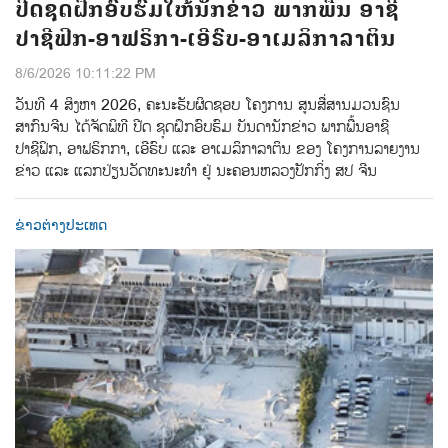
ປີດຊຸດຝຶກອົບຮົມໃຫ້ນັກຂ່າວ ພາກພື້ນ ອາຊີ
ປາຊີຟິກ-ອາຟຣິກາ-ເອີຣົບ-ອາເມລິກາລາຕິນ
8/6/2026 10:11:22 PM
ວັນທີ 4 ສິງຫາ 2026, ຄະນະຮັບຜິດຊອບ ໂຄງການ ສູນສື່ສານມວນຊົນ
ສາກົນຈີນ ໄດ້ຈັດພິທີ ປີດ ຊຸດຝຶກອົບຮົມ ບັນດານັກຂ່າວ ພາກພື້ນອາຊີ
ປາຊີຟິກ, ອາຟຣິກກາ, ເອີຣົບ ແລະ ອາເມລິກາລາຕິນ ຂອງ ໂຄງການລາຍງານ
ຂ່າວ ແລະ ແລກປ່ຽນວັດທະນະທຳ ຢູ່ ນະຄອນຫລວງປັກກິ່ງ ສປ ຈີນ
ຂ່າວຕ່າງປະເທດ