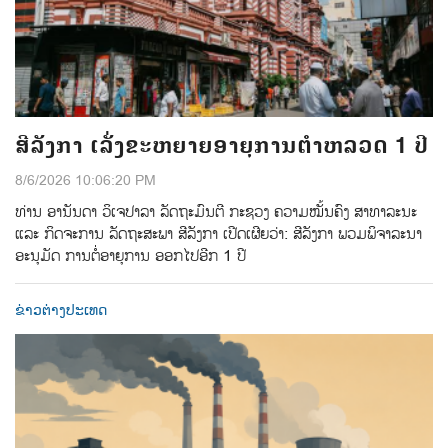
ສີລັງກາ ເລັ່ງຂະຫຍາຍອາຍຸການຕຳຫລວດ 1 ປີ
8/6/2026 10:06:20 PM
ທ່ານ ອານັນດາ ວິເຈປາລາ ລັດຖະມົນຕີ ກະຊວງ ຄວາມໝັ້ນຄົງ ສາທາລະນະ
ແລະ ກິດຈະການ ລັດຖະສະພາ ສີລັງກາ ເປີດເຜີຍວ່າ: ສີລັງກາ ພວມພິຈາລະນາ
ອະນຸມັດ ການຕໍ່ອາຍຸການ ອອກໄປອີກ 1 ປີ
ຂ່າວຕ່າງປະເທດ