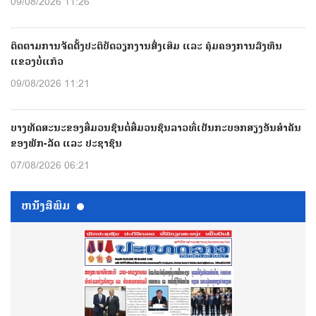
09/08/2026 11:26
ຕິດຕາມການຈັດຕັ້ງປະຕິບັດວຽກງານສົ່ງເສີມ ແລະ ຄຸ້ມຄອງການລົງທຶນ
ແຂວງບໍ່ແກ້ວ
09/08/2026 11:21
ບາງທັດສະນະຂອງສື່ມວນຊົນຕໍ່ສື່ມວນຊົນລາວທີ່ເປັນກະບອກສຽງອັນສຳຄັນ
ຂອງພັກ-ລັດ ແລະ ປະຊາຊົນ
07/08/2026 06:21
ຫນ້ັງສືພິມ