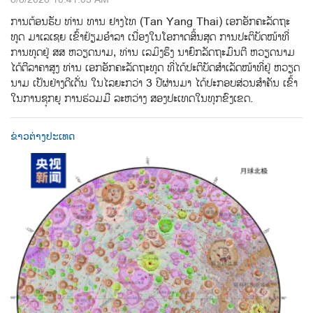
8/8/2026 10:41:03 AM
ການ​ຕ້ອນ​ຮັບ​ ທ່ານ ທານ ຢາງໄທ (Tan Yang Thai) ​ເອກ​ອັກ​ຄະ​ລັດ​ຖະ​
ທູດ ມາ​ເລ​ເຊຍ ເຂົ້າ​ຢ້ຽມ​ອຳ​ລາ​ ເນື່ອງ​ໃນ​ໂອ​ກາດ​ສິ້ນ​ສຸດ​ ການ​ປະ​ຕິ​ບັດ​ໜ້າ​ທີ່​
ການ​ທູດ​ຢູ່ ສສ ຫວຽດ​ນາມ, ທ່ານ​ ເລ​ມິ​ງ​ຮຶງ ນາ​ຍົກ​ລັດ​ຖະ​ມົນ​ຕີ ຫວຽດ​ນາມ
ໄດ້​ຕີ​ລາ​ຄາ​ສູງ​ ທ່ານ ເອກ​ອັກ​ຄະ​ລັດ​ຖະ​ທູດ ທີ່​ໄດ້​ປະ​ຕິ​ບັດ​ສຳ​ເລັດ​ໜ້າ​ທີ່​ຢູ່ ຫວຽດ​
ນາມ​ ເປັນ​ຢ່າງ​ດີເດັ່ນ ໃນ​ໄລ​ຍະ​ກວ່າ 3 ປີ​ຜ່ານ​ມາ ໄດ້​ປະ​ກອບ​ສ່ວນ​ສຳ​ຄັນ ​ເຂົ້າ
ໃນ​ການ​ຊຸກ​ຍູ​ ການ​ຮ່ວມ​ມື​ ລະ​ຫວ່າງ ​ສອງ​ປະ​ເທດ​ໃນ​ທຸກ​ຂົງ​ເຂດ.
ຂ່າວຕ່າງປະເທດ