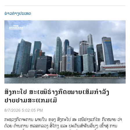
ຂ່າວຕ່າງປະເທດ
ສິງກະໂປ ສະເໜີຮ່າງກົດໝາຍເສີມກຳລັງ
ປາບປາມສະແກມເມີ
8/7/2026 5:02:05 PM
ກະຊວງກິດຈະການ ພາຍໃນ ຂອງ ສິງກະໂປ ສະ ເໜີຮ່າງແກ້ໄຂ ກົດໝາຍ ວ່າ
ດ້ວຍ ຕ້ານການ ຫລອກລວງ ສໍ້ໂກງ ແລະ ປະເດັນສຳຄັນອື່ນໆ ເຂົ້າສູ່ ການ