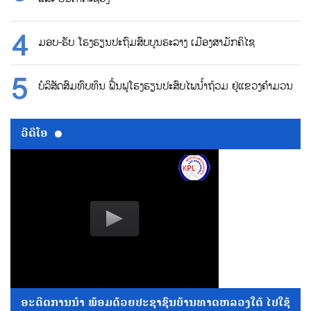
ມອບ-ຮັບ ໂຮງຮຽນປະຖົມສົບບູນຮະລາງ ເມືອງສາມັກຄິໄຊ
ບໍລິສັດສົມທົບທຶນ ຟື້ນຟູໂຮງຮຽນປະສົບໄພນ້ຳຖ້ວມ ຢູ່ແຂວງຄຳມວນ
ວີດີໂອ
ອະດີດການນໍາ ພ້ອມດ້ວຍປະຊາຊົນບ້ານທາດຫລວງໃຕ້ ໄປໃຊ້