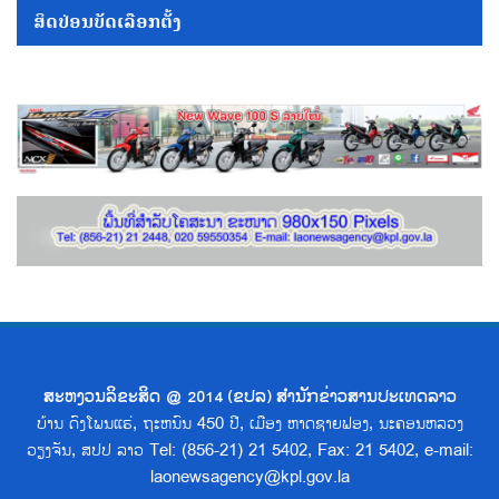
ສິດປ່ອນບັດເລືອກຕັ້ງ
ສະຫງວນລິຂະສິດ @ 2014 (ຂປລ) ສຳນັກຂ່າວສານປະເທດລາວ
ບ້ານ ດົງໂພນແຮ່, ຖະຫນົນ 450 ປີ, ເມືອງ ຫາດຊາຍຟອງ, ນະຄອນຫລວງ
ວຽງຈັນ, ສປປ ລາວ Tel: (856-21) 21 5402, Fax: 21 5402, e-mail:
laonewsagency@kpl.gov.la