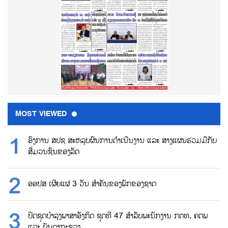
MOST VIEWED
ອົງການ ສປຊ ສະຫລຸບຜົນການດຳເນີນງານ ແລະ ສາງແຜນຮ່ວມມືກັບ
ສື່ມວນຊົນຂອງລັດ
ອອປສ ເຜີຍແຜ່ 3 ວັນ ສຳຄັນຂອງພັກຂອງຊາດ
ປິດຊຸດບຳລຸງພາສາອັງກິດ ຊຸດທີ 47 ສຳລັບພະນັກງານ ກຕທ, ຄຕພ
ແລະ ບັນດາກະຊວງ