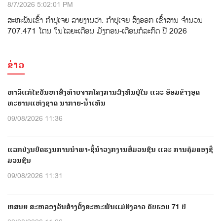
8/7/2026 5:02:01 PM
ສະຫະພັນເຂົ້າ ກຳປູເຈຍ ລາຍງານວ່າ: ກໍາປູເຈຍ ສົ່ງອອກ ເຂົ້າສານ ຈຳນວນ
707.471 ໂຕນ ໃນໄລຍະເດືອນ ມັງກອນ-ເດືອນກໍລະກົດ ປີ 2026
ຂ່າວ
ຫາລືແກ້ໄຂບັນຫາສົ່ງທ້າຍຈາກໂຄງການລົງທຶນຢູ່ໃນ ແລະ ອ້ອມຂ້າງອຸດ
ທະຍານແຫ່ງຊາດ ນາກາຍ-ນໍ້າເທີນ
09/08/2026 11:36
ແລກປ່ຽນບົດຮຽນການນຳພາ-ຊີ້ນຳວຽກງານສື່ມວນຊົນ ແລະ ການຄຸ້ມຄອງຊື່
ມວນຊົນ
09/08/2026 11:31
ຫສນຍ ສະຫລອງວັນສ້າງຕັ້ງສະຫະພັນແມ່ຍິງລາວ ຄົບຮອບ 71 ປີ