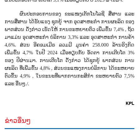
ຜົນປະກອບການຂອງ ຂະແໜງເຕັກໂນໂລຊີ ສື່ສານ ແລະ
ການສື່ສານ ໄດ້ຮັບແຮງ ຊຸກຍູ້ ຈາກ ອຸດສາຫະກຳ ການຜະລິດ ຂອງ
ພາກສ່ວນ ດັ່ງກ່າວ ເຮັດໃຫ້ ການຂະຫຍາຍຕົວ ເພີ່ມຂຶ້ນ 7,4% , ຖັດ
ມາແມ່ນ ອຸດສາຫະກຳ ບໍລິການ 3,3% ແລະ ອຸດສາຫະກຳ ການຄ້າ
4,6%. ສ່ວນ ອີຄອມເມີຣ ລວມມີ ມູນຄ່າ 258.000 ລ້ານຣິງກິດ
ເພີ່ມຂຶ້ນ 4,7% ໃນປີ 2024 ເມື່ອທຽບກັບ ອັດຕາ ການເຕີບໂຕ 3%
ຂອງ ປີຜ່ານມາ. ການເຕີບໂຕ ດັ່ງກ່າວ ໄດ້ຊຸກຍູ້ ພາກສ່ວນ ການ
ຜະລິດ ທີ່ເພີ່ມຂຶ້ນ 4,8% , ສ່ວນຂະແໜງການບໍລິການ ໄດ້ຂະຫຍາຍ
ຕົວຂຶ້ນ 4,9% , ໃນຂະນະທີ່ພາກການກະສິກຳ ຂະຫຍາຍຕົວ 7,5%
ແລະ ອື່ນໆ./.
KPL
ຂ່າວອື່ນໆ