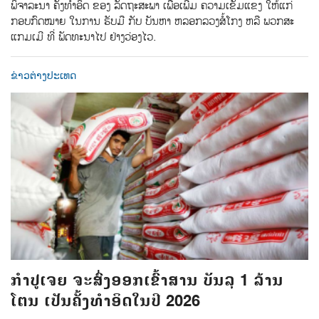
ພິຈາລະນາ ຄັ້ງທຳອິດ ຂອງ ລັດຖະສະພາ ເພື່ອເພີ່ມ ຄວາມເຂັ້ມແຂງ ໃຫ້ແກ່
ກອບກົດໝາຍ ໃນການ ຮັບມື ກັບ ບັນຫາ ຫລອກລວງສໍ້ໂກງ ຫລື ພວກສະ
ແກມເມີ ທີ່ ພັດທະນາໄປ ຢ່າງວ່ອງໄວ.
ຂ່າວຕ່າງປະເທດ
ກຳປູເຈຍ ຈະສົ່ງອອກເຂົ້າສານ ບັນລຸ 1 ລ້ານ
ໂຕນ ເປັນຄັ້ງທຳອິດໃນປີ 2026