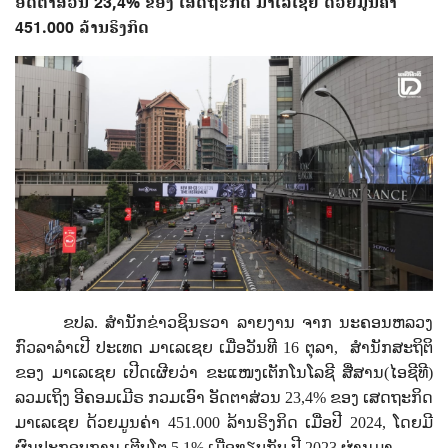
ອັດຕາສ່ວນ 23,4% ຂອງ ເສດຖະກິດ ມາເລເຊຍ ດ້ວຍມູນຄ່າ
451.000 ລ້ານຣິງກິດ
ຂປລ. ສຳນັກຂ່າວຊິນຮວາ ລາຍງານ ຈາກ ນະຄອນຫລວງ
ກົວລາລຳເປີ ປະເທດ ມາເລເຊຍ ເມື່ອວັນທີ 16 ຕຸລາ,
ສໍານັກສະຖິຕິ
ຂອງ ມາເລເຊຍ ເປີດເຜີຍວ່າ ຂະແໜງເຕັກໂນໂລຊີ ສື່ສານ(ໄອຊີທີ)
ລວມເຖິງ ອີຄອມເມີຣ ກວມເອົາ ອັດຕາສ່ວນ 23,4% ຂອງ ເສດຖະກິດ
ມາເລເຊຍ ດ້ວຍມູນຄ່າ 451.000 ລ້ານຣິງກິດ ເມື່ອປີ 2024, ໂດຍມີ
ຜົນປະກອບການ ເຕີບໂຕ 5,1% ເມື່ອທຽບກັບ ປີ 2023 ຜ່ານມາ.