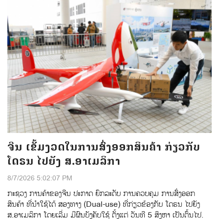
ຈີນ ເຂັ້ມງວດໃນການສົ່ງອອກສິນຄ້າ ກ່ຽວກັບ
ໂດຣນ ໄປຍັງ ສ.ອາເມລິກາ
8/7/2026 5:02:07 PM
ກະຊວງ ການຄ້າຂອງຈີນ ປະກາດ ຍົກລະດັບ ການຄວບຄຸມ ການສົ່ງອອກ
ສິນຄ້າ ທີ່ນຳໃຊ້ໄດ້ ສອງທາງ (Dual-use) ທີ່ກ່ຽວຂ້ອງກັບ ໂດຣນ ໄປຍັງ
ສ.ອາເມລິກາ ໂດຍເລີ່ມ ມີຜົນບັງຄັບໃຊ້ ຕັ້ງແຕ່ ວັນທີ 5 ສິງຫາ ເປັນຕົ້ນໄປ.