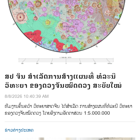
ສປ ຈີນ ສຳເລັດການສ້າງແຜນທີ່ ທໍລະນີ
ວິທະຍາ ຂອງດວງຈັນໝົດດວງ ສະບັບໃໝ່
8/8/2026 10:40:39 AM
ທີມ​ງານ​ຄົ້ນ​ຄວ້າ ​ວິ​ທະ​ຍາ​ສາດ​ຈີນ​ ໄດ້​ສຳ​ເລັດ ​ການ​​ສ້າງ​ແຜນ​ທີ່​ທໍ​ລະ​ນີ​ ວິ​ທະ​ຍາ
ຂອງ​ດວງ​ຈັນ​ໝົດ​ດວງ​ ໂດຍ​ອີງ​ຕາມ​ອັດ​ຕາ​ສ່ວນ 1:5.000.000
ຂ່າວຕ່າງປະເທດ