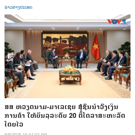
ຂ່າວຕ່າງປະເທດ
ສສ ຫວຽດນາມ-ມາເລເຊຍ ສູ້ຊົນນຳວົງເງິນ
ການຄ້າ ໃຫ້ບັນລຸລະດັບ 20 ຕື້ໂດລາສະຫະລັດ
ໂດຍໄວ