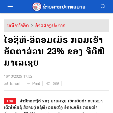
ຫນ້າທຳອິດ
ຂ່າວຕ່າງປະເທດ
ໄອຊີທີ-ອີຄອມເມີຣ ກວມເອົາ
ອັດຕາສ່ວນ 23% ຂອງ ຈີດີພີ
ມາເລເຊຍ
16/10/2025 17:52
Email
Print
589
ສໍານັກສະຖິຕິ ຂອງ ມາເລເຊຍ ເປີດເຜີຍວ່າ ຂະແໜງ
ຂປລ
ເຕັກໂນໂລຊີ ສື່ສານ(ໄອຊີທີ) ລວມເຖິງ ອີຄອມເມີຣ ກວມເອົາ