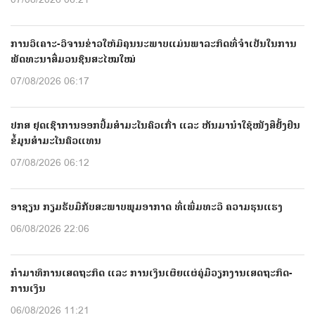
07/08/2026 06:21
ການວິເຄາະ-ວິຈານຂ່າວໃຫ້ມີຄຸນນະພາບແມ່ນພາລະກິດທີ່ຈຳເປັນໃນການ
ພັດທະນາສື່ມວນຊົນສະໄໝໃໝ່
07/08/2026 06:17
ປກສ ຢຸດເຊົາການອອກປື້ມສຳມະໂນຄົວເກົ່າ ແລະ ຫັນມານຳໃຊ້ໜັງສືຢັ້ງຢືນ
ຂໍ້ມູນສຳມະໂນຄົວແທນ
07/08/2026 06:12
ອາຊຽນ ກຽມຮັບມືກັບສະພາບພູມອາກາດ ທີ່ເພີ່ມທະວີ ຄວາມຮຸນແຮງ
06/08/2026 22:06
ກຳມາທິການເສດຖະກິດ ແລະ ການເງິນເຜີຍແຜ່ຄູ່ມືວຽກງານເສດຖະກິດ-
ການເງິນ
06/08/2026 11:21