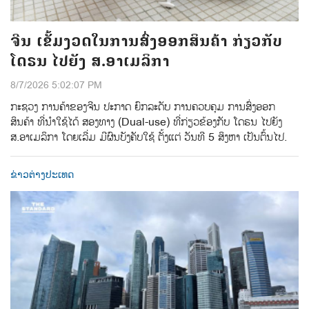
ຈີນ ເຂັ້ມງວດໃນການສົ່ງອອກສິນຄ້າ ກ່ຽວກັບ
ໂດຣນ ໄປຍັງ ສ.ອາເມລິກາ
8/7/2026 5:02:07 PM
ກະຊວງ ການຄ້າຂອງຈີນ ປະກາດ ຍົກລະດັບ ການຄວບຄຸມ ການສົ່ງອອກ
ສິນຄ້າ ທີ່ນຳໃຊ້ໄດ້ ສອງທາງ (Dual-use) ທີ່ກ່ຽວຂ້ອງກັບ ໂດຣນ ໄປຍັງ
ສ.ອາເມລິກາ ໂດຍເລີ່ມ ມີຜົນບັງຄັບໃຊ້ ຕັ້ງແຕ່ ວັນທີ 5 ສິງຫາ ເປັນຕົ້ນໄປ.
ຂ່າວຕ່າງປະເທດ