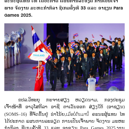
ຄະນະຜູ້ແທນ ໄທ ໄດ້ປະກາດ ແຜນການລະອຽດ ການເປັນເຈົ້າ
ພາບ ຈັດງານ ມະຫະກຳກິລາ ຊີເກມຄັ້ງທີ 33 ແລະ ອາຊຽນ Para
Games 2025.
ຂປລ.ວິທະຍຸ ກະຈາຍສຽງ ຫວຽດນາມ, ກອງປະຊຸມ
ເຈົ້າໜ້າທີ່ ອາວຸໂສກິລາ
ອາຊີ ຕາເວັນອອກ ສ່ຽງໃຕ້ (ອາຊຽນ)
ເມື່ອບໍ່ດົນມານີ້
(
SOMS–16)
ທີ່ຈັດ
ຂຶ້ນຢູ່ ຮ່າໂນ້ຍ,
ຄະ
ນະຜູ້ແທນ
ໄທ
ໄດ້ປະກາດ ແຜນການລະອຽດ ການເປັນເຈົ້າພາບ ຈັດງານ ມະຫະ
ກຳກິລາ ຊີເກມຄັ້ງທີ
33
ແລະ ອາຊຽນ
Para Games 2025.
ງານ