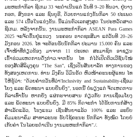
ມະຫະກຳກິລາ ຊີເກມ
33
ຈະດຳເນີນແຕ່ ວັນທີ
9–20
ທັນວາ
,
ຢູ່
ບາງ
ກອກ
,
ສົງຂຣາ ແລະ ຊົນບູຣີ
,
ດ້ວຍການແຂ່ງຂັນກິລາ
50
ປະເພດ
ແລະ
574
ເນື້ອໃນແຂ່ງຂັນ.
ນີ້ແມ່ນຕົວເລກສູງສຸດ ໃນປະຫວັດສາດ
ຊີເກມ. ຫລັງຈາກນັ້ນ
,
ງານມະຫະກຳກິລາ
ASEAN Para Games
2025
ຈະຈັດຂຶ້ນຢູ່ແຂວງ
ນະຄອນ ຣາດຊະສີມາ ແຕ່ວັນທີ
20–26
ມັງກອນ
2026.
ໄທ ຈະຕ້ອນຮັບນັກກິລາ ປະມານ
15.000
ຄົນ ແລະ
ເຈົ້າໜ້າທີ່ກ່ຽວຂ້ອງ ມາຈາກ
11
ປະເທດ ສະມາຊິກ ອາຊຽນ
ເຂົ້າຮ່ວມເຫດການດັ່ງກ່າວ.ຈາກນັ້ນ ໄທ
ກໍໄດ້ເປີດຕົວເວີຊັນໃໝ່
ຂອງສັດສີລິມຸງຄຸນ
“The San”,
ເຊິ່ງເປັນສັນຍາລັກ ທາງການຂອງ
ທັງສອງເຫດການ. ທ່ານ ມົງຄົນ ວິມົນຣັດ
ຫົວໜ້າຄະນະຜູ້ແທນ ໄທ
ໃຫ້ຮູ້ວ່າ:
“
ດ້ວຍຄຳຂວັນທີ່ວ່າ
'Inclusivity and Sustainability-
ເຊື່ອມ
ໂຍງ ແລະ ພັດທະນາ ແບບຍືນຍົງ
”,
ນອກນີ້ ບໍ່ພຽງແຕ່ ຈັດເຫດການ
ກິລາເທົ່ານັ້ນ ຫາກຍັງ ແຜ່ກະຈາຍສານ ກ່ຽວກັບ ການເຊື່ອມໂຍງ
ແລະ
ພັດທະນາ ແບບຍືນຍົງ.
ມີ
85%
ກິດຈະກຳ ໄດ້ຮັບການກໍ່ສ້າງ
ສຳເລັດແລ້ວ
,
ໂຮງແຮມ ເຊັນສັນຍາແລ້ວ
100%
ແລະ ລະບົບ
ຄົມມະນາຄົມ ສາທາລະນະ ຮັບໃຊ້ຄະນະ ນັກກິລາ ທັງໝົດ ໂດຍບໍ່
ເກັບຄ່າ ໃນໄລຍະດຳເນີນ ງານມະຫະກຳກິລາ
”.
/.