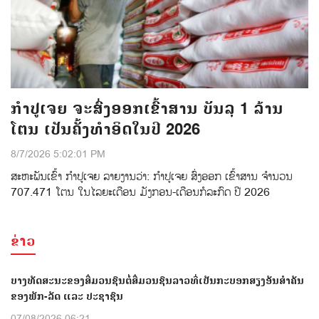
ກຳປູເຈຍ ຈະສົ່ງອອກເຂົ້າສານ ບັນລຸ 1 ລ້ານ
ໂຕນ ເປັນຄັ້ງທຳອິດໃນປີ 2026
8/7/2026 5:02:01 PM
ສະຫະພັນເຂົ້າ ກຳປູເຈຍ ລາຍງານວ່າ: ກໍາປູເຈຍ ສົ່ງອອກ ເຂົ້າສານ ຈຳນວນ
707.471 ໂຕນ ໃນໄລຍະເດືອນ ມັງກອນ-ເດືອນກໍລະກົດ ປີ 2026
ຂ່າວ
ບາງທັດສະນະຂອງສື່ມວນຊົນຕໍ່ສື່ມວນຊົນລາວທີ່ເປັນກະບອກສຽງອັນສຳຄັນ
ຂອງພັກ-ລັດ ແລະ ປະຊາຊົນ