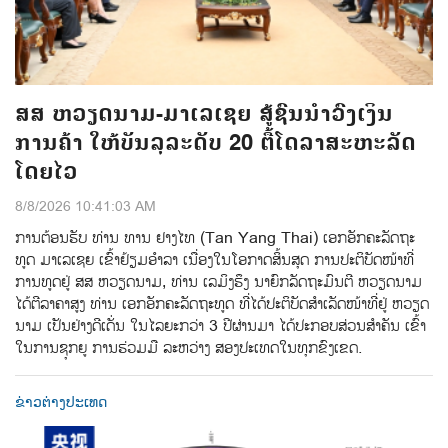
ສສ ຫວຽດນາມ-ມາເລເຊຍ ສູ້ຊົນນຳວົງເງິນ
ການຄ້າ ໃຫ້ບັນລຸລະດັບ 20 ຕື້ໂດລາສະຫະລັດ
ໂດຍໄວ
8/8/2026 10:41:03 AM
ການ​ຕ້ອນ​ຮັບ​ ທ່ານ ທານ ຢາງໄທ (Tan Yang Thai) ​ເອກ​ອັກ​ຄະ​ລັດ​ຖະ​
ທູດ ມາ​ເລ​ເຊຍ ເຂົ້າ​ຢ້ຽມ​ອຳ​ລາ​ ເນື່ອງ​ໃນ​ໂອ​ກາດ​ສິ້ນ​ສຸດ​ ການ​ປະ​ຕິ​ບັດ​ໜ້າ​ທີ່​
ການ​ທູດ​ຢູ່ ສສ ຫວຽດ​ນາມ, ທ່ານ​ ເລ​ມິ​ງ​ຮຶງ ນາ​ຍົກ​ລັດ​ຖະ​ມົນ​ຕີ ຫວຽດ​ນາມ
ໄດ້​ຕີ​ລາ​ຄາ​ສູງ​ ທ່ານ ເອກ​ອັກ​ຄະ​ລັດ​ຖະ​ທູດ ທີ່​ໄດ້​ປະ​ຕິ​ບັດ​ສຳ​ເລັດ​ໜ້າ​ທີ່​ຢູ່ ຫວຽດ​
ນາມ​ ເປັນ​ຢ່າງ​ດີເດັ່ນ ໃນ​ໄລ​ຍະ​ກວ່າ 3 ປີ​ຜ່ານ​ມາ ໄດ້​ປະ​ກອບ​ສ່ວນ​ສຳ​ຄັນ ​ເຂົ້າ
ໃນ​ການ​ຊຸກ​ຍູ​ ການ​ຮ່ວມ​ມື​ ລະ​ຫວ່າງ ​ສອງ​ປະ​ເທດ​ໃນ​ທຸກ​ຂົງ​ເຂດ.
ຂ່າວຕ່າງປະເທດ