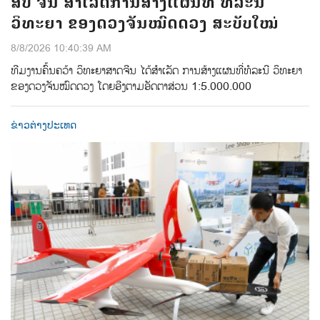
ສປ ຈີນ ສຳເລັດການສ້າງແຜນທີ່ ທໍລະນີ
ວິທະຍາ ຂອງດວງຈັນໝົດດວງ ສະບັບໃໝ່
8/8/2026 10:40:39 AM
ທີມ​ງານ​ຄົ້ນ​ຄວ້າ ​ວິ​ທະ​ຍາ​ສາດ​ຈີນ​ ໄດ້​ສຳ​ເລັດ ​ການ​​ສ້າງ​ແຜນ​ທີ່​ທໍ​ລະ​ນີ​ ວິ​ທະ​ຍາ
ຂອງ​ດວງ​ຈັນ​ໝົດ​ດວງ​ ໂດຍ​ອີງ​ຕາມ​ອັດ​ຕາ​ສ່ວນ 1:5.000.000
ຂ່າວຕ່າງປະເທດ