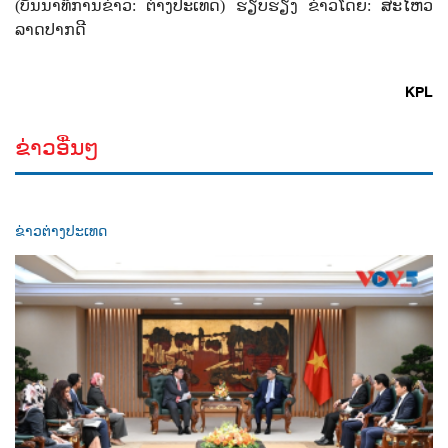
(
ບັນນາທິການຂ່າວ:
ຕ່າງປະເທດ)
ຮຽບຮຽງ ຂ່າວໂດຍ:
ສະໄຫວ
ລາດປາກດີ
KPL
ຂ່າວອື່ນໆ
ຂ່າວຕ່າງປະເທດ