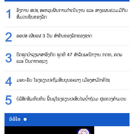
ອົງການ ສປຊ ສະຫລຸບຜົນການດຳເນີນງານ ແລະ ສາງແຜນຮ່ວມມືກັບ
ສື່ມວນຊົນຂອງລັດ
ອອປສ ເຜີຍແຜ່ 3 ວັນ ສຳຄັນຂອງພັກຂອງຊາດ
ປິດຊຸດບຳລຸງພາສາອັງກິດ ຊຸດທີ 47 ສຳລັບພະນັກງານ ກຕທ, ຄຕພ
ແລະ ບັນດາກະຊວງ
ມອບ-ຮັບ ໂຮງຮຽນປະຖົມສົບບູນຮະລາງ ເມືອງສາມັກຄິໄຊ
ບໍລິສັດສົມທົບທຶນ ຟື້ນຟູໂຮງຮຽນປະສົບໄພນ້ຳຖ້ວມ ຢູ່ແຂວງຄຳມວນ
ວີດີໂອ