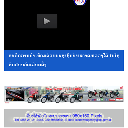
ອະດີດການນໍາ ພ້ອມດ້ວຍປະຊາຊົນບ້ານທາດຫລວງໃຕ້ ໄປໃຊ້
ສິດປ່ອນບັດເລືອກຕັ້ງ