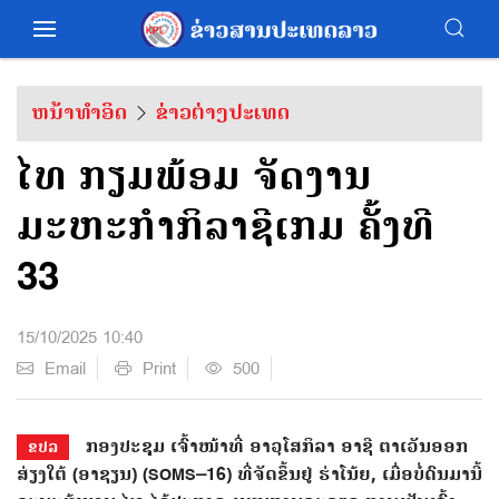
ຫນ້າທຳອິດ
ຂ່າວຕ່າງປະເທດ
ໄທ ກຽມພ້ອມ ຈັດງານ
ມະຫະກຳກິລາຊີເກມ ຄັ້ງທີ
33
15/10/2025 10:40
Email
Print
500
ກອງປະຊຸມ ເຈົ້າໜ້າທີ່ ອາວຸໂສກິລາ ອາຊີ ຕາເວັນອອກ
ຂປລ
ສ່ຽງໃຕ້ (ອາຊຽນ) (SOMS–16) ທີ່ຈັດຂຶ້ນຢູ່ ຮ່າໂນ້ຍ, ເມື່ອບໍ່ດົນມານີ້