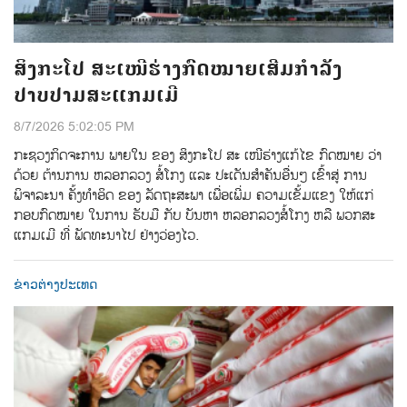
ສິງກະໂປ ສະເໜີຮ່າງກົດໝາຍເສີມກຳລັງ
ປາບປາມສະແກມເມີ
8/7/2026 5:02:05 PM
ກະຊວງກິດຈະການ ພາຍໃນ ຂອງ ສິງກະໂປ ສະ ເໜີຮ່າງແກ້ໄຂ ກົດໝາຍ ວ່າ
ດ້ວຍ ຕ້ານການ ຫລອກລວງ ສໍ້ໂກງ ແລະ ປະເດັນສຳຄັນອື່ນໆ ເຂົ້າສູ່ ການ
ພິຈາລະນາ ຄັ້ງທຳອິດ ຂອງ ລັດຖະສະພາ ເພື່ອເພີ່ມ ຄວາມເຂັ້ມແຂງ ໃຫ້ແກ່
ກອບກົດໝາຍ ໃນການ ຮັບມື ກັບ ບັນຫາ ຫລອກລວງສໍ້ໂກງ ຫລື ພວກສະ
ແກມເມີ ທີ່ ພັດທະນາໄປ ຢ່າງວ່ອງໄວ.
ຂ່າວຕ່າງປະເທດ