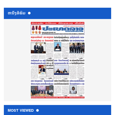
ຫນ້ັງສືພິມ
MOST VIEWED