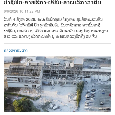
ປາຊີຟິກ-ອາຟຣິກາ-ເອີຣົບ-ອາເມລິກາລາຕິນ
8/6/2026 10:11:22 PM
ວັນທີ 4 ສິງຫາ 2026, ຄະນະຮັບຜິດຊອບ ໂຄງການ ສູນສື່ສານມວນຊົນ
ສາກົນຈີນ ໄດ້ຈັດພິທີ ປີດ ຊຸດຝຶກອົບຮົມ ບັນດານັກຂ່າວ ພາກພື້ນອາຊີ
ປາຊີຟິກ, ອາຟຣິກກາ, ເອີຣົບ ແລະ ອາເມລິກາລາຕິນ ຂອງ ໂຄງການລາຍງານ
ຂ່າວ ແລະ ແລກປ່ຽນວັດທະນະທຳ ຢູ່ ນະຄອນຫລວງປັກກິ່ງ ສປ ຈີນ
ຂ່າວຕ່າງປະເທດ