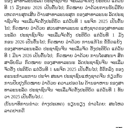
ຂອງ
ສາ​ທາ​ລະ​ນະ​ລັດ​
ປະ​ຊາ​ຊົນ​ຈີນ
​ຈະເລີ່ມຈັດຕັ້ງ​ ປະ​ຕິ​ບັດ​ ແຕ່​ວັນ​
ທີ 15 ມັງ​ກອນ 2026 ເປັນ​ຕົ້ນ​ໄປ; ກົດ​ໝາຍ​
ວ່າ​ດ້ວຍ​ການ​ຮັບ​ມື​ກັບ
ເຫດ​ການ​ສຸກ​ເສີນ ​ດ້ານ​ສາ​ທາ​ລະ​ນະ​ສຸກ​ ຂອງ​ສາ​ທາ​ລະ​ນະ ​ລັດ​ປະ​ຊ​
າ​ຊົນ​ຈີນ​
ຈະເລີ່ມຈັດຕັ້ງ​ປະ​ຕິ​ບັດ​
​ແຕ່​ວັນ​ທີ 1 ພະ​ຈິກ 2025 ເປັນ​ຕົ້ນ​
ໄປ; ກົດ​ໝາຍ​ ວ່າ​ດ້ວຍ​ ສວນສາ​ທາ​ລະ​ນະ ​ແຫ່ງ​ຊາດ​ຂອງ​ສາ​ທາ​ລະ​
ນະ​ລັດ ​ປະ​ຊ​າ​ຊົນ​ຈີນ
​ຈະ​ເລີ່ມຈັດຕັ້ງ ປະ​ຕິ​ບັດ ​ແຕ່​ວັນ​ທີ 1 ມັງ​
ກອນ 2026 ເປັນ​ຕົ້ນ​ໄປ; ກົດ​ໝາຍ​ ວ່າ​ດ້ວຍ ​ການ​ແກ້​ໄຂ ​ຂໍ້​ຂັດ​ແຍ້ງ
ຂອງ​ສາ​ທາ​ລະ​ນະ​ລັດ ​ປະ​ຊ​າ​ຊົນ​ຈີນ​
ຈະເລີ່ມຈັດ ຕັ້ງ​ປະ​ຕິ​ບັດ ​​ແຕ່​ວັນ​
ທີ 1 ມີ​ນາ 2026 ເປັນ​ຕົ້ນ​ໄປ; ກົດ​ໝາຍ ​ວ່າ​ດ້ວຍ ​ການ​ໂຄ​ສະ​ນາ ສຶກ​
ສາ​ອົບ​ຮົມ​ ກົດ​ໝາຍ​ ຂອງ​ສາ​ທາ​ລະ​ນະ​ ລັດ​ປະ​ຊ​າ​ຊົນ​ຈີນ​
ຈະ​ເລີ່ມ
ຈັດຕັ້ງ ປະ​ຕິ​ບັດ​
ແຕ່​ວັນ​ທີ 1 ພະ​ຈິກ 2025 ເປັນ​ຕົ້ນ​ໄປ; ຂໍ້​ຕົກ​ລົງ ​ຂອງ​
ຄະ​ນະ​ກຳ​ມະ​ການ ​ປະ​ຈຳ​ ສະ​ພາ ​ປະ​ຊາ​ຊົນ​ແຫ່ງ​ຊາດ​ຈີນ​ ກ່ຽວ​ກັບ ​
ການ​ປັບ​ປຸງກົດ​ໝາຍ​ ວ່າ​ດ້ວຍ ​ຄວາມ​ປອດ​ໄພ​ ດ້ານ​ອາ​ຫານ​ ຂອງ​ສາ​
ທາ​ລະ​ນະ​ລັດ​ ປະ​ຊ​າ​ຊົນ​ຈີນ​
ຈະ​ເລີ່ມຈັດຕັ້ງປະ​ຕິ​ບັດ​ ແຕ່​ວັນ​ທີ 1 ທັນ​
ວາ 2025 ​ເປັນ​ຕົ້ນ​ໄປ./.
(ບັນນາທິການຂ່າວ:
ຕ່າງປະເທດ)
ຮຽບຮຽງ ຂ່າວໂດຍ:
ສະໄຫວ
ລາດປາກດີ