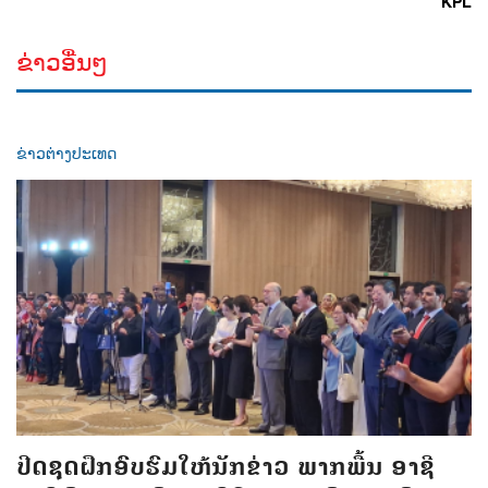
KPL
ຂ່າວອື່ນໆ
ຂ່າວຕ່າງປະເທດ
ປີດຊຸດຝຶກອົບຮົມໃຫ້ນັກຂ່າວ ພາກພື້ນ ອາຊີ