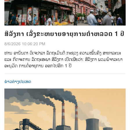
ສີລັງກາ ເລັ່ງຂະຫຍາຍອາຍຸການຕຳຫລວດ 1 ປີ
8/6/2026 10:06:20 PM
ທ່ານ ອານັນດາ ວິເຈປາລາ ລັດຖະມົນຕີ ກະຊວງ ຄວາມໝັ້ນຄົງ ສາທາລະນະ
ແລະ ກິດຈະການ ລັດຖະສະພາ ສີລັງກາ ເປີດເຜີຍວ່າ: ສີລັງກາ ພວມພິຈາລະນາ
ອະນຸມັດ ການຕໍ່ອາຍຸການ ອອກໄປອີກ 1 ປີ
ຂ່າວຕ່າງປະເທດ