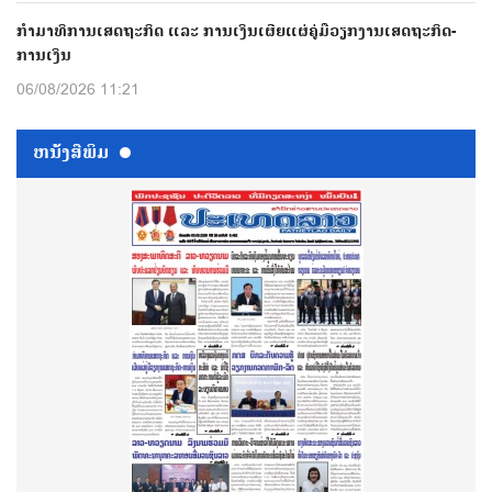
ກຳມາທິການເສດຖະກິດ ແລະ ການເງິນເຜີຍແຜ່ຄູ່ມືວຽກງານເສດຖະກິດ-
ການເງິນ
06/08/2026 11:21
ຫນ້ັງສືພິມ