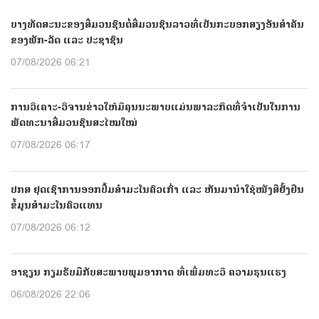
ບາງທັດສະນະຂອງສື່ມວນຊົນຕໍ່ສື່ມວນຊົນລາວທີ່ເປັນກະບອກສຽງອັນສຳຄັນ
ຂອງພັກ-ລັດ ແລະ ປະຊາຊົນ
07/08/2026 06:21
ການວິເຄາະ-ວິຈານຂ່າວໃຫ້ມີຄຸນນະພາບແມ່ນພາລະກິດທີ່ຈຳເປັນໃນການ
ພັດທະນາສື່ມວນຊົນສະໄໝໃໝ່
07/08/2026 06:17
ປກສ ຢຸດເຊົາການອອກປື້ມສຳມະໂນຄົວເກົ່າ ແລະ ຫັນມານຳໃຊ້ໜັງສືຢັ້ງຢືນ
ຂໍ້ມູນສຳມະໂນຄົວແທນ
07/08/2026 06:12
ອາຊຽນ ກຽມຮັບມືກັບສະພາບພູມອາກາດ ທີ່ເພີ່ມທະວີ ຄວາມຮຸນແຮງ
06/08/2026 22:06