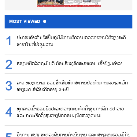
MOST VIEWED
ປະກອບຄຳເຫັນໃສ່ປື້ມຄູ່ມືມີການຕິດຕາມກວດກາການໂຕ້ຖຽງຄະດີ
ອາຍາໃນທີ່ປະຊຸມສານ
ຮອງນາຍົກລັດຖະມົນຕີ ຕ້ອນຮົບທູອິດສະຣາແອນ ເຂົ້າຢ້ຽມອຳລາ
ລາວ-ຫວຽດນາມ ຮ່ວມສົ່ງເສີມທັກສະການປ້ອງກັນການລ່ວງລະເມີດ
ທາງເພດ ສຳລັບເດັກອາຍຸ 3-5ປີ
ທູດລາວເຂົ້າຮ່ວມພົບປະລະຫວ່າງຄະນະຈັດຕັ້ງສູນກາງພັກ ປປ ລາວ
ແລະ ຄະນະຈັດຕັ້ງສູນກາງພັກກອມມູນິດຫວຽດນາມ
ອົງການ ສປຊ ສະຫລຸບຜົນການດຳເນີນງານ ແລະ ສາງແຜນຮ່ວມມືກັບ