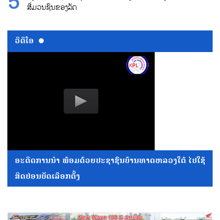
ສື່ມວນຊົນຂອງລັດ
ວີດີໂອ
ອະດີດການນໍາ ພ້ອມດ້ວຍປະຊາຊົນບ້ານທາດຫລວງໃຕ້ ໄປໃຊ້
ສິດປ່ອນບັດເລືອກຕັ້ງ