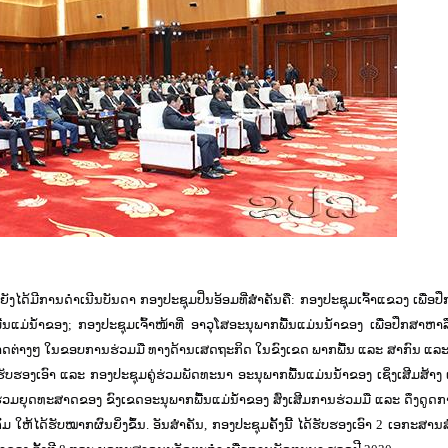
ຍັງໄດ້ມີການດຳເນີນບັນດາ ກອງປະຊຸມປິ່ນອ້ອມທີ່ສຳຄັນຄື: ກອງປະຊຸມເຈົ້າແຂວງ ເພື່ອປ
່ນໍ້າຂອງ; ກອງປະຊຸມເຈົ້າໜ້າທີ່ ອາວຸໂສອະນຸພາກພື້ນແມ່ນນ້ຳຂອງ ເພື່ອປຶກສາຫາລ
ດຕ່າງໆ ໃນຂອບການຮ່ວມມື ທາງດ້ານເສດຖະກິດ ໃນຂົງເຂດ ພາກພື້ນ ແລະ ສາກົນ ແລະ 
ັບຮອງເອົາ ແລະ ກອງປະຊຸມຄູ່ຮ່ວມພັດທະນາ ອະນຸພາກພື້ນແມ່ນນ້ຳຂອງ ເຊິ່ງເສີມສ້າງ
ຮ່ວມຍຸດທະສາດຂອງ ຂົງເຂດອະນຸພາກພື້ນແມ່ນ້ຳຂອງ ສົ່ງເສີມການຮ່ວມມື ແລະ ດຶງດູດກ
ໃຫ້ໄດ້ຮັບໝາກຜົນຍິ່ງຂຶ້ນ. ອັນສຳຄັນ, ກອງປະຊຸມຄັ້ງນີ້ ໄດ້ຮັບຮອງເອົາ 2 ເອກະສານສໍ