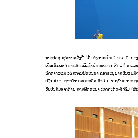
ກອງປະຊຸມສຸດຍອດຄັ້ງນີ້, ໄດ້ແບ່ງອອກເປັນ 2 ພາກ ຄື: ກ
ເພື່ອເສີມຂະຫຍາຍສາຍພົວພັນມິດຕະພາບ, ຮັດແໜ້ນ ແລະ
ທິດທາງແຜນ ວຽກການພັດທະນາ ຂອງອະນຸພາກພື້ນແມ່ນ
ເຊື່ອມໂຍງ ທາງດ້ານເສດຖະກິດ-ສັງຄົມ ຂອງບັນດາປະເທ
ຮັບປະກັນທາງດ້ານ ການພັດທະນາ ເສດຖະກິດ-ສັງຄົມ ໃຫ້ສ