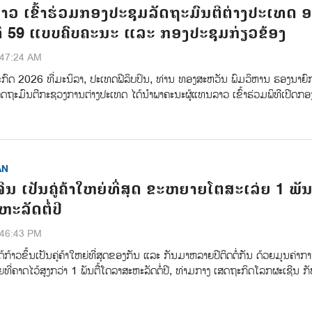
າວ ເຂົ້າຮ່ວມກອງປະຊຸມລັດຖະມົນຕີຕ່າງປະເທດ ອ
ທີ 59 ແບບຄົບຄະນະ ແລະ ກອງປະຊຸມກ່ຽວຂ້ອງ
:47:24 AM
ະກົດ 2026 ທີ່ມະນິລາ, ປະເທດຟີລິບປິນ, ທ່ານ ທອງສະຫວັນ ພົມວິຫານ ຮອງນາຍົ
ລັດຖະມົນຕີກະຊວງການຕ່າງປະເທດ ໄດ້ນຳພາຄະນະຜູ້ແທນລາວ ເຂົ້າຮ່ວມພິທີເປີດກອ
AN
ນ ເປັນຄູ່ຄ້າໃຫຍ່ທີ່ສຸດ ຂະຫຍາຍໂຕສະເລ່ຍ 1 ພັນຕ
ະລັດຕໍ່ປີ
:46:43 PM
ກ້າວຂຶ້ນເປັນຄູ່ຄ້າໃຫຍ່ທີ່ສຸດຂອງກັນ ແລະ ກັນມາຫລາຍປີຕິດຕໍ່ກັນ ດ້ວຍມູນຄ່າກາ
ຍທີ່ຄາດໄວ້ສູງກວ່າ 1 ພັນຕື້ໂດລາສະຫະລັດຕໍ່ປີ, ທ່າມກາງ ເສດຖະກິດໂລກຜະເຊີນ 