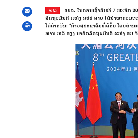
ຂປລ. ໃນຕອນເຊົ້າວັນທີ 7 ພະຈິກ 20
ຂປລ
ລັດຖະມົນຕີ ແຫ່ງ ສປປ ລາວ ໄດ້ນຳພາຄະນະເຂົ
ໃຕ້ຄໍາຂວັນ: “ກ້າວສູ່ປະຊາຄົມທີ່ດີຂຶ້ນ ໂດ
ທ່ານ ຫລີ ສຽງ ນາຍົກລັດຖະມົນຕີ ແຫ່ງ ສປ ຈ