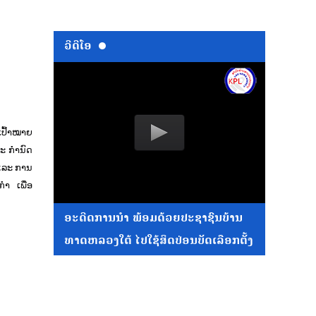
ວີດີໂອ
ເປົ້າໝາຍ
ະ ກໍານົດ
ແລະ ການ
ຳ ເພື່ອ
ອະດີດການນໍາ ພ້ອມດ້ວຍປະຊາຊົນບ້ານ
ທາດຫລວງໃຕ້ ໄປໃຊ້ສິດປ່ອນບັດເລືອກຕັ້ງ