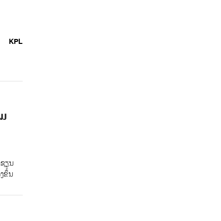
KPL
າມ
ອາຊຽນ
ຂຶ້ນ