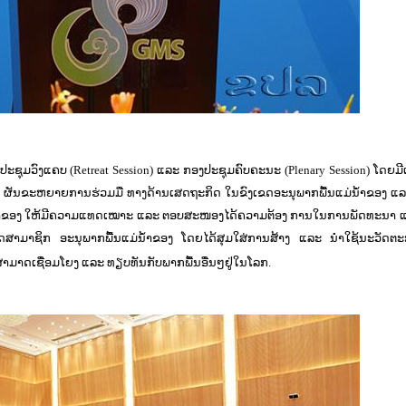
ອງປະຊຸມວົງແຄບ (Retreat Session) ແລະ ກອງປະຊຸມຄົບຄະນະ (Plenary Session) ໂດຍມີ
 ຜັນຂະຫຍາຍການຮ່ວມມື ທາງດ້ານເສດຖະກິດ ໃນຂົງເຂດອະນຸພາກພື້ນແມ່ນໍ້າຂອງ ແລ
ໍ້າຂອງ ໃຫ້ມີຄວາມແທດເໝາະ ແລະ ຕອບສະໜອງໄດ້ຄວາມຕ້ອງ ການໃນການພັດທະນາ 
ດສາມາຊິກ ອະນຸພາກພື້ນແມ່ນ້ຳຂອງ ໂດຍໄດ້ສຸມໃສ່ການສ້າງ ແລະ ນຳໃຊ້ນະວັດຕະກ
າມາດເຊື່ອມໂຍງ ແລະ ທຽບທັນກັບພາກພື້ນອື່ນໆຢູ່ໃນໂລກ.