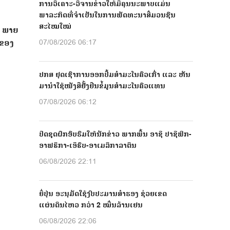
ການວິເຄາະ-ວິຈານຂ່າວໃຫ້ມີຄຸນນະພາບແມ່ນ
ພາລະກິດທີ່ຈຳເປັນໃນການພັດທະນາສື່ມວນຊົນ
ສະໄໝໃໝ່
, ພາຍ
ນຂອງ
07/08/2026 06:17
ປກສ ຢຸດເຊົາການອອກປື້ມສຳມະໂນຄົວເກົ່າ ແລະ ຫັນ
ມານຳໃຊ້ໜັງສືຢັ້ງຢືນຂໍ້ມູນສຳມະໂນຄົວແທນ
07/08/2026 06:12
ປີດຊຸດຝຶກອົບຮົມໃຫ້ນັກຂ່າວ ພາກພື້ນ ອາຊີ ປາຊີຟິກ-
ອາຟຣິກາ-ເອີຣົບ-ອາເມລິກາລາຕິນ
06/08/2026 22:11
ຍີ່ປຸ່ນ ອະນຸມັດໃຊ້ງົບປະມານສຳຮອງ ຊ່ວຍເຂດ
ແຜ່ນດິນໄຫວ ກວ່າ 2 ໝື່ນລ້ານເຢນ
06/08/2026 22:06