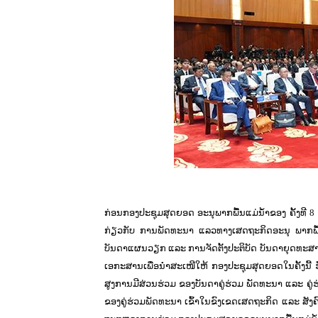
ກ່ອນກອງປະຊຸມສຸດຍອດ ອະນຸພາກພື້ນແມ່ນ້ຳຂອງ ຄັ້ງທີ 8 
ກ່ຽວກັບ ການພັດທະນາ ແລວທາງເສດຖະກິດອະນຸ ພາກພື້ນແມ
ບັນດາແຜນວຽກ ແລະ ການຈັດຕັ້ງປະຕິບັດ ບັນດາຍຸດທະສາ
ເອກະສານເພື່ອນຳສະເໜີໃຫ້ ກອງປະຊຸມສຸດຍອດໃນຄັ້ງນີ້ ຮ
ສູງການມີສ່ວນຮ່ວມ ຂອງບັນດາຄູ່ຮ່ວມ ພັດທະນາ ແລະ ຄູ່
ຂອງຄູ່ຮ່ວມພັດທະນາ ເຂົ້າໃນຂົງເຂດເສດຖະກິດ ແລະ ສັງຄົມ 