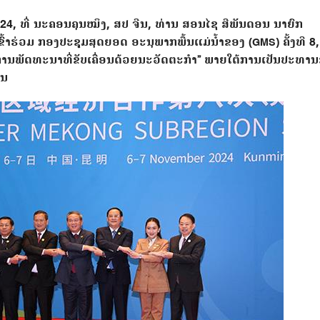
24, ທີ່ ນະຄອນຄຸນໝິງ, ສປ ຈີນ, ທ່ານ ສອນໄຊ ສີພັນດອນ ນາຍົກ
້າຮ່ວມ ກອງປະຊຸມສຸດຍອດ ອະນຸພາກພື້ນແມ່ນ້ຳຂອງ (GMS) ຄັ້ງທີ 8
ຍຜ່ານການພັດທະນາທີ່ຂັບເຄື່ອນດ້ວຍນະວັດຕະກໍາ” ພາຍໃຕ້ການເປັນປະທາ
ີນ