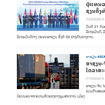
ຜູ້ແທນລ
ຊຽນຄັ້ງ
7/23/2026 9
ວັນທີ 21 ກໍລ
ລັດຖະມົນຕີ, 
ລັດຖະມົນຕີຕ່າງ ປະເທດອາຊຽນ ຄັ້ງທີ 59 ຢ່າງເປັນທາງການ.
ອາຊຽນ ASE
ອາຊຽນ-ຈີ
ໂດລາສະຫ
7/15/2026 4
ອາຊຽນ-ຈີນ ໄດ້
ຮ່ວມກັນສະເລ່
ບໍ່ແນ່ນອນຈາກຄວາມຂັດແຍ່ງທາງພູມສາດການ ເມືອງ