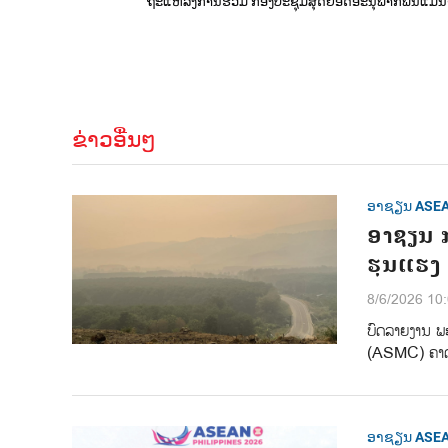
ຖະແຫລງການຮ່ວມ ກອງປະຊຸມສຸດຍອດອະນຸພາກພື້ນແມ່ນໍ້າຂ
ຂ່າວອື່ນໆ
ອາຊຽນ ASE
ອາຊຽນ ກ
ຮຸນແຮງ
8/6/2026 10
ບົດລາຍງານ ພ
(ASMC) ຄາດກ
ອາຊຽນ ASE