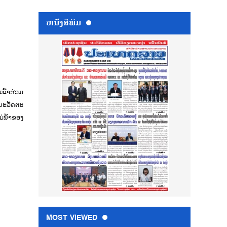
ຫນ້ັງສືພິມ
ຂົ້າຮ່ວມ
ຍນະວັດຕະ
່ນໍ້າຂອງ
MOST VIEWED