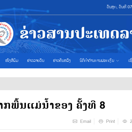
ວັນສຸກ, ວັນທີ 
ໜັງສືພິມ
ຂ່າວ​ລາຍ​ວັນ
ຂ່າວຄືນຫລັງ
ນິຕິກຳຕ້ານການຟອກເງິນ
ເຊ
ື້ນແມ່ນ້ຳຂອງ ຄັ້ງທີ 8
Email
Print