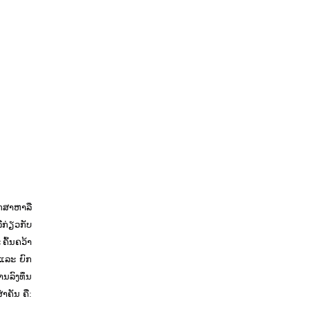
ຶກສາຫາລື
ືກ່ຽວກັບ
ຄົ້ນຄວ້າ
 ແລະ ຍົກ
ານລົງທຶນ
າຄັນ ຄື: