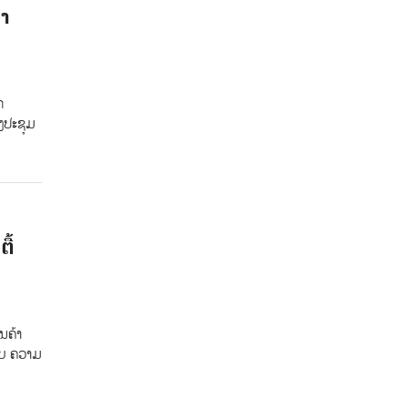
າ
ກ
ງປະຊຸມ
ື້
ນຄ້າ
ກັບ ຄວາມ