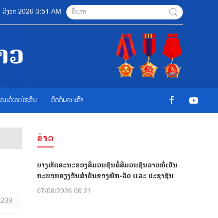
07 ສີງຫາ 2026 3:51 AM
ື່ອມຕໍ່ເວບໄຊອ່ືນ
ຕິດຕໍ່ພວກເຮົາ
ຂ່າວ
ບາງທັດສະນະຂອງສື່ມວນຊົນຕໍ່ສື່ມວນຊົນລາວທີ່ເປັນ
ກະບອກສຽງອັນສຳຄັນຂອງພັກ-ລັດ ແລະ ປະຊາຊົນ
07/08/2026 06:21
2239