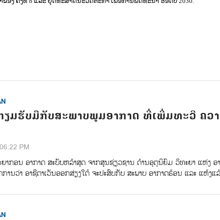
ອງ ຄັ້ງທີ 8 ແລະ ຍຸດທະສາດນະວັດຕະກໍາ ເພື່ອການພັດທະນາ ຮອດປີ 2030.
AN
ຽມຮັບມືກັບສະພາບພູມອາກາດ ທີ່ເພີ່ມທະວີ ຄວ
:06:22 PM
ະຍາກອນ ອາກາດ ສະບັບຫລ້າສຸດ ຈາກສູນຊ່ຽວຊານ ດ້ານອຸຕຸນິຍົມ ວິທະຍາ ແຫ່ງ 
ານວ່າ ອາຊີຕາເວັນອອກສ່ຽງໃຕ້ ຈະປະສົບກັບ ສະພາບ ອາກາດຮ້ອນ ແລະ ແຫ້ງແລ້ງ
AN