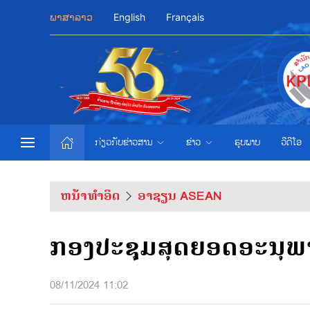
ພາສາລາວ
English
Français
ກ່ຽວກັບຂ່າວສານ
ຂ່າວ
ຮູບພາບ
ວີດີໂອ
ຫນ້າທຳອິດ
ອາຊຽນ ASEAN
ກອງປະຊຸມສຸດຍອດອະນຸພາກພ
08/11/2024 11:02