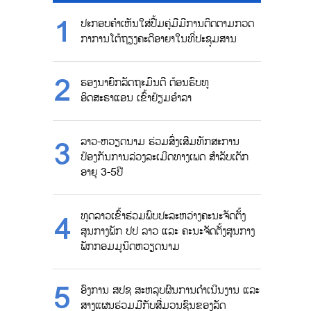
ປະກອບຄຳເຫັນໃສ່ປື້ມຄູ່ມືມີການຕິດຕາມກວດ
ກາການໂຕ້ຖຽງຄະດີອາຍາໃນທີ່ປະຊຸມສານ
ຮອງນາຍົກລັດຖະມົນຕີ ຕ້ອນຮົບທູ
ອິດສະຣາແອນ ເຂົ້າຢ້ຽມອຳລາ
ລາວ-ຫວຽດນາມ ຮ່ວມສົ່ງເສີມທັກສະການ
ປ້ອງກັນການລ່ວງລະເມີດທາງເພດ ສຳລັບເດັກ
ອາຍຸ 3-5ປີ
ທູດລາວເຂົ້າຮ່ວມພົບປະລະຫວ່າງຄະນະຈັດຕັ້ງ
ສູນກາງພັກ ປປ ລາວ ແລະ ຄະນະຈັດຕັ້ງສູນກາງ
ພັກກອມມູນິດຫວຽດນາມ
ອົງການ ສປຊ ສະຫລຸບຜົນການດຳເນີນງານ ແລະ
ສາງແຜນຮ່ວມມືກັບສື່ມວນຊົນຂອງລັດ