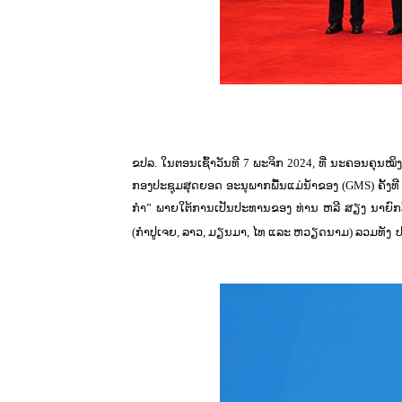
ຂປລ. ໃນຕອນເຊົ້າວັນທີ 7 ພະຈິກ 2024, ທີ່ ນະຄອນຄຸນໝ
ກອງປະຊຸມສຸດຍອດ ອະນຸພາກພື້ນແມ່ນ້ຳຂອງ (GMS) ຄັ້ງທີ 
ກໍາ” ພາຍໃຕ້ການເປັນປະທານຂອງ ທ່ານ ຫລີ ສຽງ ນາຍົກລ
(ກໍາປູເຈຍ, ລາວ, ມຽນມາ, ໄທ ແລະ ຫວຽດນາມ) ລວມທັງ
ປ