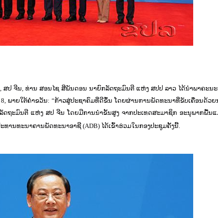
ິງ, ສປ ຈີນ, ທ່ານ ສອນໄຊ ສີພັນດອນ ນາຍົກລັດຖະມົນຕີ ແຫ່ງ ສປປ ລາວ ໄດ້ນຳພາຄະນະເ
8, ພາຍໃຕ້ຄໍາຂວັນ: “ກ້າວສູ່ປະຊາຄົມທີ່ດີຂຶ້ນ ໂດຍຜ່ານການພັດທະນາທີ່ຂັບເຄື່ອນດ້ວ
ັດຖະມົນຕີ ແຫ່ງ ສປ ຈີນ ໂດຍມີການນໍາຂັ້ນສູງ ຈາກປະເທດສະມາຊິກ ອະນຸພາກພື້ນແມ
ະທານທະນາຄານພັດທະນາອາຊີ (ADB) ໄດ້ເຂົ້າຮ່ວມໃນກອງປະຊຸມຄັ້ງນີ້.