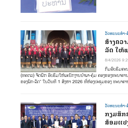
ວັດທະນະທຳ-ສ
ສ້າງຄວາ
ລັດ ໃຫ
8/4/2026 9:
ກົມອົບຮົມຄະ
(ທຄຕລ) ຈັດຝຶກ ອົບຮົມໃຫ້ພະນັກງານນຳພາ-ຄຸ້ມ ຄອງຂອງທະນາຄານກາ
ຂອງພັກ-ລັດ” ໃນວັນທີ 1 ສິງຫາ 2026 ທີ່ຫ້ອງປະຊຸມຂອງ ທະນ
ວັດທະນະທຳ-ສ
ກຽມສຶກ
ສ້ອມແປ