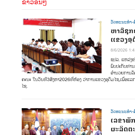
ຂ່າວອື່ນໆ
ວັດທະນະທຳ-ສ
ຫາລືຊຸກ
ແຂວງອຸດ
8/6/2026 1:
ຊປລ.​ ແຫລ່ງຂ່
ພົບປະກັບ​ທ່ານ​
ອຳນວຍການລັດ
ຄະນະ​ ໃນວັນທີ​3​ສິງຫາ​2026​ທີ່ຫ້ອງ ວ່າການ​ແຂວງອຸດົມໄຊ,​ເພື່ອແ
ໄຊ.
ວັດທະນະທຳ-ສ
ເລຂາພັກ
ຜະລິດຕະ