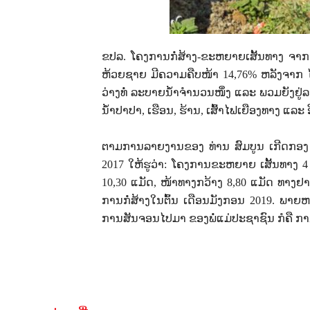
ຂປລ
.
ໂຄງການກໍ່ສ້າງ
-
ຂະຫຍາຍເສັ້ນທາງ ຈາກ
ຫ້ວຍຊາຍ ມີຄວາມຄືບໜ້າ
14,76%
ຫລັງຈາກ ໄດ
ວ່າງທໍ່ ລະບາຍນ້ຳຈຳນວນໜຶ່ງ ແລະ ພວມຍັງຢູ່
ນ້ຳປາປາ
,
ເຮືອນ
,
ຮ້ານ
,
ເສົ້າໄຟເຍືອງທາງ ແລະ ອ
ຕາມການລາຍງານຂອງ ທ່ານ ສົມບູນ ເກີດກອງ 
2017
ໃຫ້ຮູວ່າ
:
ໂຄງການຂະຫຍາຍ ເສັ້ນທາງ
10,30
ແມັດ
,
ໜ້າທາງກວ້າງ
8,80
ແມັດ ທາງຢ
ການກໍ່ສ້າງໃນຕົ້ນ ເດືອນມັງກອນ
2019.
ພາຍຫລັ
ການສັນຈອນໄປມາ ຂອງພໍ່ແມ່ປະຊາຊົນ
ກໍຄື
ກາ