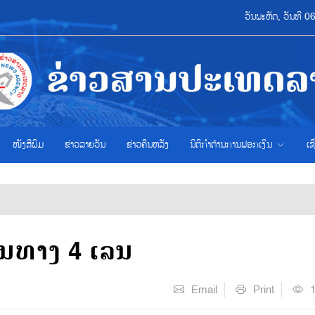
ວັນພະຫັດ, ວັນທີ 
ໜັງສືພິມ
ຂ່າວ​ລາຍ​ວັນ
ຂ່າວຄືນຫລັງ
ນິຕິກຳຕ້ານການຟອກເງິນ
ເຊ
້ນທາງ 4 ເລນ
Email
Print