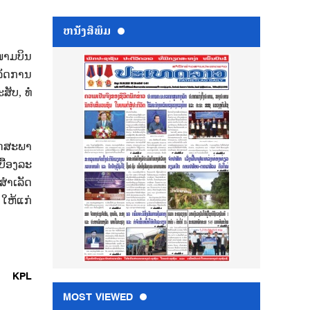
ຫນ້ັງສືພິມ
ໜາມບິນ
ລັດການ
ະສັບ
,
ທໍ່
ຶດສະພາ
ື້ອງລະ
ສຳເລັດ
ໃຫ້ແກ່
KPL
MOST VIEWED