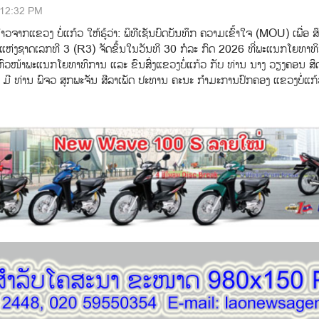
:12:32 PM
າວຈາກແຂວງ ບໍ່ແກ້ວ ໃຫ້ຮູ້ວ່າ: ພິທີເຊັນບົດບັນທຶກ ຄວາມເຂົ້າໃຈ (MOU) ເພ່ືອ ສ
ຫ່ງຊາດເລກທີ 3 (R3) ຈັດຂຶ້ນໃນວັນທີ 30 ກໍລະ ກົດ 2026 ທີ່ພະແນກໂຍທາທ
ົງ ຫົວໜ້າພະແນກໂຍທາທິການ ແລະ ຂົນສົ່ງແຂວງບໍ່ແກ້ວ ກັບ ທ່ານ ນາງ ວຽງຄອນ ສິດ
ວ, ມີ ທ່ານ ພົຈວ ສຸກພະຈັນ ສີລາເພັດ ປະທານ ຄະນະ ກຳມະການປົກຄອງ ແຂວງບໍ່ແກ