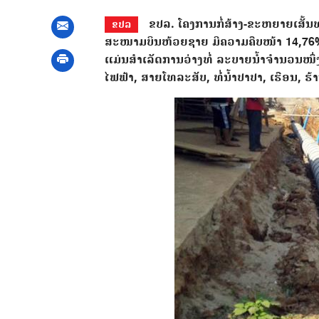
ຂປລ. ໂຄງການກໍ່ສ້າງ-ຂະຫຍາຍເສັ້ນ
ຂປລ
ສະໜາມບິນຫ້ວຍຊາຍ ມີຄວາມຄືບໜ້າ 14,76% ຫລັ
ແມ່ນສຳເລັດການວ່າງທໍ່ ລະບາຍນ້ຳຈຳນວນໜຶ່ງ 
ໄຟຟ້າ, ສາຍໂທລະສັບ, ທໍ່ນ້ຳປາປາ, ເຮືອນ, ຮ້າ