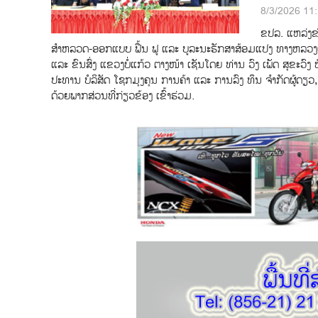
8/3/2026 11
ຂປລ. ແຫລ່ງຂ່
ສຳຫລວດ-ອອກແບບ ຟື້ນ ຟູ ແລະ ບູລະນະຮັກສາສ້ອມແປງ ທາງຫລວງແ
ແລະ ຂົນສົ່ງ ແຂວງບໍ່ແກ້ວ ຕາງໜ້າ ເຊັນໂດຍ ທ່ານ ວົງ ເພັດ ສຸຂະວ
ປະທານ ບໍລິສັດ ໂຊກມຸງຄຸນ ການຄ້າ ແລະ ການລົງ ທຶນ ຈຳກັດຜູ້ດຽ
ດ້ວຍພາກສ່ວນທີ່ກ່ຽວຂ້ອງ ເຂົ້າຮ່ວມ.