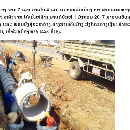
ທາງ ຈາກ 2 ​ເລນ ມາ​ເປັນ 4 ເລນ ແຕ່ຫໍຫລັກເມືອງ ຫາ ສາມແຍກທາງຂ
ງຈາກ ໄດ້ເລີ່ມກໍ່ສ້າງ ມາແຕ່ວັນທີ 1 ມັງກອນ 2017 ມາ​ຮອດ​ປັດຈຸ
ແລະ ພວມຍັງຢູ່ລະຫວ່າງ ວາງການທັບມ້າງ ສິງກີດຂວາງເຊັນ: ຍ້າຍເສົ
ນ, ເສົ້າໄຟເຍືອງທາງ ແລະ ອື່ນໆ.