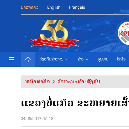
ພາສາລາວ
English
Français
ກ່ຽວກັບຂ່າວສານ
ຂ່າວ
ຮູບພາບ
ວີດີໂອ
ຫນ້າທຳອິດ
ວັດທະນະທຳ-ສັງຄົມ
ແຂວງບໍ່ແກ້ວ ຂະຫຍາຍເສັ
04/05/2017 15:18