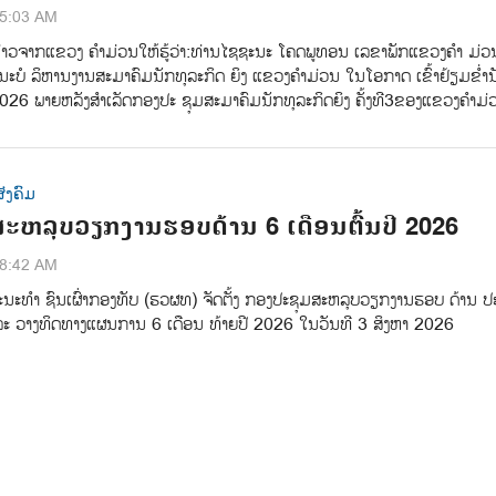
35:03 AM
່າວຈາກແຂວງ ຄຳມ່ວນ​ໃຫ້ຮູ້ວ່າ:​ທ່ານ​ໄຊຊະນະ​ ໂຄດພູທອນ​ ເລຂາພັກແຂວງຄຳ ມ່ວນ
ຄະນະບໍ ລິຫານງານສະມາຄົມນັກທຸລະກິດ ຍິງ​ ແຂວງຄຳມ່ວນ​ ໃນໂອກາດ ເຂົ້າຢ້ຽມຂໍ່ານ
​2026​ ພາຍຫລັງສໍາເລັດກອງປະ​ ຊຸມສະມາຄົມນັກທຸລະກິດຍິງ​ ຄັ້ງທີ​3​ຂອງແຂວງຄໍາມ່ວ
ັງຄົມ
ຫລຸບວຽກງານຮອບດ້ານ 6 ເດືອນຕົ້ນປີ 2026
58:42 AM
ນະທຳ ຊົນເຜົ່າກອງທັບ (ຮວຜທ) ຈັດຕັ້ງ ກອງປະຊຸມສະຫລຸບວຽກງານຮອບ ດ້ານ ປະ
 ແລະ ວາງທິດທາງແຜນການ 6 ເດືອນ ທ້າຍປີ 2026 ໃນວັນທີ 3 ສິງຫາ 2026