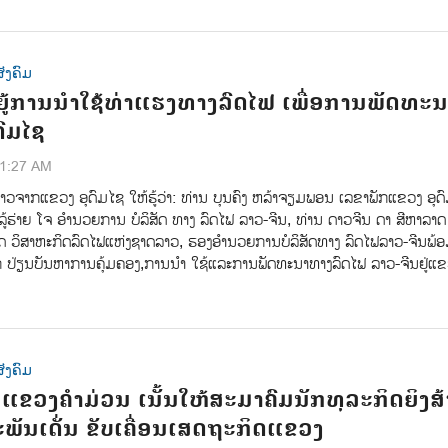
ັງຄົມ
ຍູ້ການນຳໃຊ້ທ່າແຮງທາງລົດໄຟ ເພື່ອການພັດທະນ
ົມໄຊ
41:27 AM
າວຈາກແຂວງ ອຸດົມໄຊ​ ໃຫ້ຮູ້ວ່າ:​ ທ່ານ​ ບຸນຄົງ​ ຫລ້າຈຽມພອນ​ ເລຂາພັກແຂວງ ອຸດົ
ລູ້ຮ່າຍ ໂຈ​ ອຳນວຍການ​ ບໍລິສັດ​ ທາງ ລົດໄຟ​ ລາວ-ຈີນ,​ ທ່ານ​ ດາວຈີນ ດາ​ ສີຫາລາດ​ 
 ວິສາຫະກິດລົດໄຟແຫ່ງຊາດລາວ,​ ຮອງອຳນວຍການບໍລິສັດທາງ ລົດໄຟ​ລາວ-ຈີນ​ພ້
ລກ​ ປ່ຽນບັນຫາການຄຸ້ມຄອງ,​ການນຳ ໃຊ້​ແລະ​ການພັດທະນາທາງລົດໄຟ​ ລາວ-ຈີນ​ຢູ່​ແຂ
ັງຄົມ
ແຂວງຄຳມ່ວນ ເນັ້ນໃຫ້ສະມາຄົມນັກທຸລະກິດຍິງສ້
ພັນເດັ່ນ ຂັບເຄື່ອນເສດຖະກິດແຂວງ