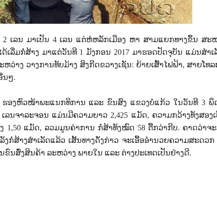
2 ​
ເລນ
ມາ
ເປັນ
4
ເລນ
ແຕ່ຫໍຫລັກເມືອງ ຫາ ສາມແຍກທາງຂຶ້ນ ສະ
້ເລີ່ມກໍ່ສ້າງ ມາແຕ່ວັນທີ
1
ມັງກອນ
2017
ມາ
ຮອດ
ປັດຈຸບັນ
​
ແມ່ນສຳເ
ລະຫວ່າງ
ວາງການທັບມ້າງ ສິງກີດຂວາງເຊັນ
:
ຍ້າຍເສົ້າໄຟຟ້າ
,
ສາຍໂທລ
ື່ນໆ
.
ຮອງຫົວໜ້າພະແນກທິການ ແລະ ຂົນສົງ ແຂວງບໍ່ແກ້ວ ໃນວັນທີ
3
ພ
4
ເລນຈາລະຈອນ ແມ່ນມີຄວາມຍາວ
2,425
ແມັດ
,
ຄວາມກວ້າງທັງສອງເບ
າງ
1,50
ແມັດ
,
ລວມມູນຄ່າການ ກໍ່ສ້າທັງໝົດ
58
ຕື້
ກວ່າ
ກີບ
.
ຄາດວ່າຈະ
ງກໍ່ສ້າງສຳເລັດແລ້ວ ເສັ້ນທາງດັ່ງກ່າວ
ຈະເອື້ອອຳນວຍຄວາມສະດວກ 
ນຂົນສົ່ງສິນຄ້າ
ລະຫວ່າງ ພາຍໃນ ແລະ ຕ່າງປະເທດເປັນຢ່າງດີ
.