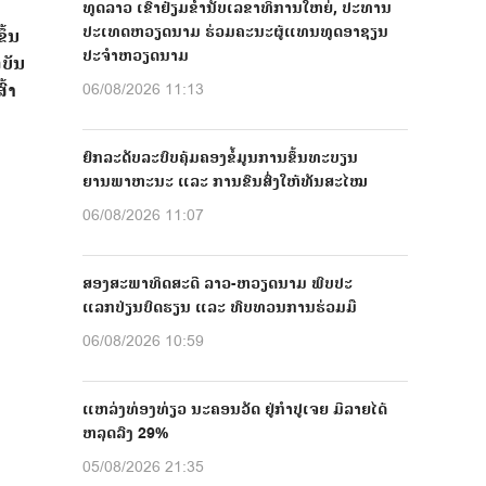
ທູດລາວ ເຂົ້າຢ້ຽມຂໍ່ານັບເລຂາທິການໃຫຍ່, ປະທານ
ປະເທດຫວຽດນາມ ຮ່ວມຄະນະຜູ້ແທນທູດອາຊຽນ
ຶ້ນ
ປະຈຳຫວຽດນາມ
ບັນ​
້າ
06/08/2026 11:13
ຍົກລະດັບລະບົບຄຸ້ມຄອງຂໍ້ມູນການຂຶ້ນທະບຽນ
ຍານພາຫະນະ ແລະ ການຂົນສົ່ງໃຫ້ທັນສະໄໝ
06/08/2026 11:07
ສອງສະພາທິດສະດີ ລາວ-ຫວຽດນາມ ພົບປະ
ແລກປ່ຽນບົດຮຽນ ແລະ ທົບທວນການຮ່ວມມື
06/08/2026 10:59
ແຫລ່ງທ່ອງທ່ຽວ ນະຄອນວັດ ຢູ່ກຳປູເຈຍ ມີລາຍໄດ້
ຫລຸດລົງ 29%
05/08/2026 21:35