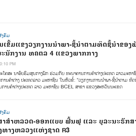
ັງຄົມ
ມເຂັ້ມແຂງວຽກງານນຳພາ-ຊີ້ນຳຕາມທິດຊີ້ນຳຂອງພ
້ພະນັກງານ ທຄຕລ 4 ແຂວງພາກກາງ
20:10 PM
ນະໂຄສະ ນາອົບຮົມສູນກາງພັກ ຮ່ວມກັບ ທະນາຄານການຄ້າຕ່າງປະເທດ ລາວມະຫາຊ
ນຄ້າຕ່າງ ປະເທດລາວ ມະຫາຊົນ ໃນຫົວຂໍ້: “ວຽກງານການນໍາພາ-ຊີ້ນໍາຕາມ ທິດຊີ
າຄານການຄ້າຕ່າງປະເທດ ລາວ ມະຫາຊົນ BCEL ສາຂາ ແຂວງສະຫວັນນະເຂດ
ັງຄົມ
ສາສຳຫລວດ-ອອກແບບ ຟື້ນຟູ ແລະ ບູລະນະຮັກສ
ງທາງຫລວງແຫ່ງຊາດ R3