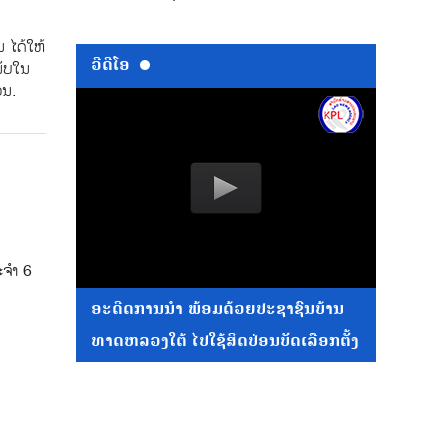
​ ໄດ້ໃຫ້
ວີດີໂອ
ັບ​ໃນ
ນ.​
ຈໍາ 6
ອະດີດການນໍາ ພ້ອມດ້ວຍປະຊາຊົນບ້ານ
ທາດຫລວງໃຕ້ ໄປໃຊ້ສິດປ່ອນບັດເລືອກຕັ້ງ