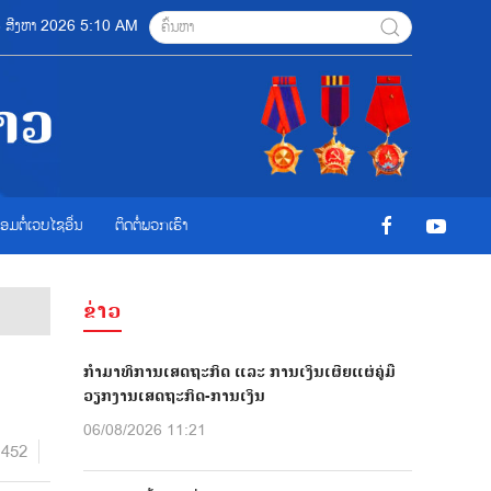
06 ສີງຫາ 2026 5:10 AM
ື່ອມຕໍ່ເວບໄຊອ່ືນ
ຕິດຕໍ່ພວກເຮົາ
ຂ່າວ
ກຳມາທິການເສດຖະກິດ ແລະ ການເງິນເຜີຍແຜ່ຄູ່ມື
ວຽກງານເສດຖະກິດ-ການເງິນ
06/08/2026 11:21
1452