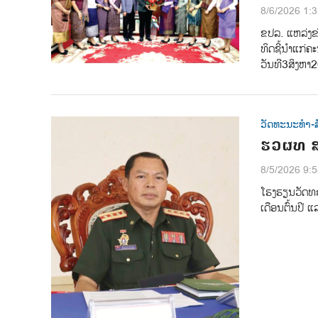
8/6/2026 1:
ຂປລ.​ ແຫລ່ງຂ
ທິດຊີ້ນໍາແກ່
ວັນທີ​3​ສິງຫາ
ວັດທະນະທຳ-ສ
ຮວຜທ ສະ
8/5/2026 9:
ໂຮງຮຽນວັດທະ
ເດືອນຕົ້ນປີ