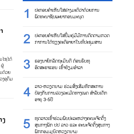
ປະກອບຄຳເຫັນໃສ່ຮ່າງມະຕິວ່າດ້ວຍການ
ພັດທະນາຊັບພະຍາກອນມະນຸດ
າ
ປະກອບຄຳເຫັນໃສ່ປື້ມຄູ່ມືມີການຕິດຕາມກວດ
ກາການໂຕ້ຖຽງຄະດີອາຍາໃນທີ່ປະຊຸມສານ
ມໄຊ​ໄດ້
ຮອງນາຍົກລັດຖະມົນຕີ ຕ້ອນຮົບທູ
ຜູ້
ອິດສະຣາແອນ ເຂົ້າຢ້ຽມອຳລາ
ອມດ້ວຍ
ວງອຸດົມ
ລາວ-ຫວຽດນາມ ຮ່ວມສົ່ງເສີມທັກສະການ
ປ້ອງກັນການລ່ວງລະເມີດທາງເພດ ສຳລັບເດັກ
ອາຍຸ 3-5ປີ
າງ
ທູດລາວເຂົ້າຮ່ວມພົບປະລະຫວ່າງຄະນະຈັດຕັ້ງ
ສູນກາງພັກ ປປ ລາວ ແລະ ຄະນະຈັດຕັ້ງສູນກາງ
ພັກກອມມູນິດຫວຽດນາມ