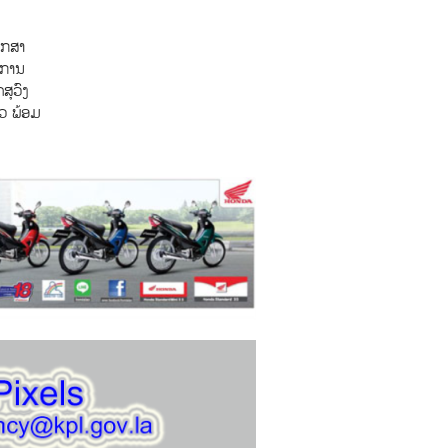
ຶກສາ
ິການ
ສຸວົງ
້ວ ພ້ອມ