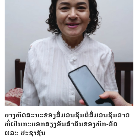
ບາງທັດສະນະຂອງສື່ມວນຊົນຕໍ່ສື່ມວນຊົນລາວ
ທີ່ເປັນກະບອກສຽງອັນສຳຄັນຂອງພັກ-ລັດ
ແລະ ປະຊາຊົນ