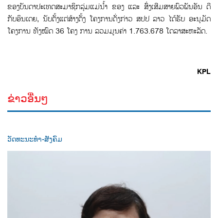
ຂອງບັນດາປະເທດສະມາຊິກລຸ່ມແມ່ນ້ຳ ຂອງ ແລະ ສົ່ງເສີມສາຍພົວພັນອັນ ດີ
ກັບອິນເດຍ, ນັບຕັ້ງແຕ່ສ້າງຕັ້ງ ໂຄງການດັ່ງກ່າວ ສປປ ລາວ ໄດ້ຮັບ ອະນຸມັດ
ໂຄງການ ທັງໝົດ 36 ໂຄງ ການ ລວມມູນຄ່າ 1.763.678 ໂດລາສະຫະລັດ.
KPL
ຂ່າວອື່ນໆ
ວັດທະນະທຳ-ສັງຄົມ