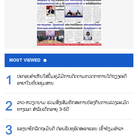
MOST VIEWED
ປະກອບຄຳເຫັນໃສ່ປື້ມຄູ່ມືມີການຕິດຕາມກວດກາການໂຕ້ຖຽງຄະດີ
ອາຍາໃນທີ່ປະຊຸມສານ
ລາວ-ຫວຽດນາມ ຮ່ວມສົ່ງເສີມທັກສະການປ້ອງກັນການລ່ວງລະເມີດ
ທາງເພດ ສຳລັບເດັກອາຍຸ 3-5ປີ
ຮອງນາຍົກລັດຖະມົນຕີ ຕ້ອນຮົບທູອິດສະຣາແອນ ເຂົ້າຢ້ຽມອຳລາ