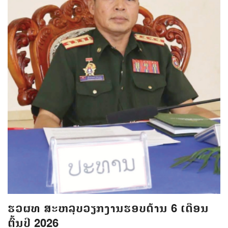
ຮວຜທ ສະຫລຸບວຽກງານຮອບດ້ານ 6 ເດືອນ
ຕົ້ນປີ 2026