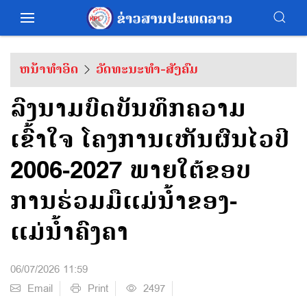
ຫນ້າທຳອິດ
ວັດທະນະທຳ-ສັງຄົມ
ລົງນາມບົດບັນທຶກຄວາມ
ເຂົ້າໃຈ ໂຄງການເຫັນຜົນໄວປີ
2006-2027 ພາຍໃຕ້ຂອບ
ການຮ່ວມມືແມ່ນໍ້າຂອງ-
ແມ່ນໍ້າຄົງຄາ
06/07/2026 11:59
Email
Print
2497