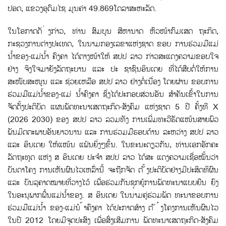
ປອດ, ແຂວງອຸດົມໄຊ ມູນຄ່າ 49.869ໂດລາສະຫະລັດ.
ໃນໂອກາດດັ ່ງກ່າວ, ທ່ານ ສົມບູນ ສີຫານາດ ຫົວໜ້າກົມເສດ ຖະກິດ,
ກະຊວງການຕ່າງປະເທດ, ໃນນາມກອງເລຂາແຫ່ງຊາດ ຂອບ ການຮ່ວມມືແມ່
ນ້ຳຂອງ-ແມ່ນ້ຳ ຄົງຄາ ໄດ້ຕາງໜ້າໃຫ້ ສປປ ລາວ ກ່າວສະແດງຄວາມຂອບໃຈ
ຢ່າງ ຈິງໃຈມາຍັງລັດຖະບານ ແລະ ປະ ຊາຊົນອິນເດຍ ທີ່ໄດ້ສືບຕໍ່ໃຫ້ການ
ສະໜັບສະໜູນ ແລະ ຊ່ວຍເຫລືອ ສປປ ລາວ ຢ່າງຕໍ່ເນື່ອງ ໂດຍຜ່ານ ຂອບການ
ຮ່ວມມືແມ່ນ້ຳຂອງ-ແມ່ ນ້ຳຄົງຄາ ຊຶ່ງໄດ້ປະກອບສ່ວນອັນ ສຳຄັນເຂົ້າໃນການ
ຈັດຕັ້ງປະຕິບັດ ແຜນພັດທະນາເສດຖະກິດ-ສັງຄົມ ແຫ່ງຊາດ 5 ປີ ຄັ້ງທີ X
(2026 2030) ຂອງ ສປປ ລາວ ລວມທັງ ການເພີ່ມທະວີຮັດແໜ້ນສາຍພົວ
ພັນມິດຕະພາບອັນຍາວນານ ແລະ ການຮ່ວມມືຮອບດ້ານ ລະຫວ່າງ ສປປ ລາວ
ແລະ ອິນເດຍ ໃຫ້ແໜ້ນ ແຟ້ນຍິ່ງໆຂຶ້ນ. ໃນຂະນະດຽວກັນ, ທ່ານເອກອັກຄະ
ລັດຖະທູດ ແຫ່ງ ສ ອິນເດຍ ປະຈຳ ສປປ ລາວ ໄດ້ສະ ແດງຄວາມເຊື່ອໝັ້ນວ່າ
ບັນດາໂຄງ ການເຫັນຜົນໄວເຫລົ່ານີ້ ຈະຖືກຈັດ ຕ ັ້ງປະຕິບັດຢ່າງມີປະສິດທິຜົນ
ແລະ ບັນລຸຄາດໝາຍທີ່ວາງໄວ້ ເພື່ອຮ່ວມກັນຊຸກຍູ້ການພັດທະນາແບບຍືນ ຍົງ
ໃນອະນຸພາກພື້ນແມ່ນ້ຳຂອງ. ສ ອິນເດຍ ໃນນາມຄູ່ຮ່ວມພັດ ທະນາຂອບການ
ຮ່ວມມືແມ່ນ້ຳ ຂອງ-ແມ່ນໍ ້າຄົງຄາ ໄດ້ປະກາດສ້າງ ຕ ັ ້ງໂຄງການເຫັນຜົນໄວ
ໃນປີ 2012 ໂດຍມີຈຸດປະສົງ ເພື່ອສົ່ງເສີມການ ພັດທະນາເສດຖະກິດ-ສັງຄົມ