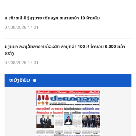
ສ.ເກົາຫລີ ມີຜູ້ສູງອາຍຸ ເຮັດວຽກ ຫລາຍກວ່າ 10 ລ້ານຄົນ
07/08/2026 17:01
ມຽນມາ ອະນຸລັກອາຄານມໍລະດົກ ອາຍຸກວ່າ 100 ປີ ຈຳນວນ 6.000 ກວ່າ
ແຫ່ງ
07/08/2026 17:01
ຫນ້ັງສືພິມ