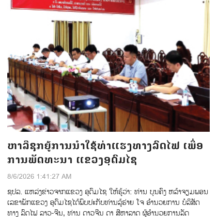
ຫາລືຊຸກຍູ້ການນຳໃຊ້ທ່າແຮງທາງລົດໄຟ ເພື່ອ
ການພັດທະນາ ແຂວງອຸດົມໄຊ
8/6/2026 1:41:27 AM
ຊປລ.​ ແຫລ່ງຂ່າວຈາກແຂວງ ອຸດົມໄຊ​ ໃຫ້ຮູ້ວ່າ:​ ທ່ານ​ ບຸນຄົງ​ ຫລ້າຈຽມພອນ​
ເລຂາພັກແຂວງ ອຸດົມໄຊ​ໄດ້ພົບປະກັບ​ທ່ານ​ລູ້ຮ່າຍ ໂຈ​ ອຳນວຍການ​ ບໍລິສັດ​
ທາງ ລົດໄຟ​ ລາວ-ຈີນ,​ ທ່ານ​ ດາວຈີນ ດາ​ ສີຫາລາດ​ ຜູ້ອຳນວຍການລັດ