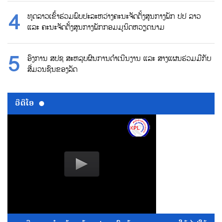
ທູດລາວເຂົ້າຮ່ວມພົບປະລະຫວ່າງຄະນະຈັດຕັ້ງສູນກາງພັກ ປປ ລາວ
ແລະ ຄະນະຈັດຕັ້ງສູນກາງພັກກອມມູນິດຫວຽດນາມ
ອົງການ ສປຊ ສະຫລຸບຜົນການດຳເນີນງານ ແລະ ສາງແຜນຮ່ວມມືກັບ
ສື່ມວນຊົນຂອງລັດ
ວີດີໂອ