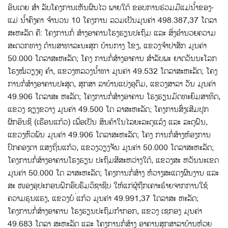
ອິນເດຍ ສຳ ລັບໂຄງການເຫັນຜົນໄວ ພາຍໃຕ້ ຂອບການຮ່ວມມືແມ່ນ້ຳຂອງ-
ແມ່ ນ້ຳຄົງຄາ ຈຳນວນ 10 ໂຄງການ ລວມເປັນມູນຄ່າ 498.387,37 ໂດລາ
ສະຫະລັດ ຄື: ໂຄງການກໍ່ ສ້າງອາຄານໂຮງຮຽນປະຖົມ ແລະ ສິ່ງອໍານວຍຄວາມ
ສະດວກທາງ ດ້ານສາທາລະນະສຸກ ບ້ານກາງ ໂຂງ, ແຂວງຈຳປາສັກ ມູນຄ່າ
50.000 ໂດລາສະຫະລັດ; ໂຄງ ການກໍ່ສ້າງອາຄານ ສຳລັບພະ ຍາດວັນນະໂລກ
ໂຮງໝໍວຽງຄູ ຄຳ, ແຂວງຫລວງນໍ້າທາ ມູນຄ່າ 49.532 ໂດລາສະຫະລັດ; ໂຄງ
ການກໍ່ສ້າງອາຄານປະສູດ, ສຸກສາ ລາບ້ານແບ່ງອຸດົມ, ແຂວງສາລາ ວັນ ມູນຄ່າ
49.906 ໂດລາສະ ຫະລັດ; ໂຄງການກໍ່ສ້າງອາຄານ ໂຮງຮຽນມັດທະຍົມສາທິດ,
ແຂວງ ຊຽງຂວາງ ມູນຄ່າ 49.500 ໂດ ລາສະຫະລັດ; ໂຄງການສົ່ງເສີມປູກ
ຜັກອິນຊີ (ເຮືອນແກ້ວ) ເພື່ອເປັນ ສິນຄ້າໃນໄລຍະລະດູແລ້ງ ແລະ ລະດູຝົນ,
ແຂວງຫົວພັນ ມູນຄ່າ 49.906 ໂດລາສະຫະລັດ; ໂຄງ ການກໍ່ສ້າງຫ້ອງການ
ປົກຄອງຕາ ແສງຖິ່ນແກ້ວ, ແຂວງວຽງຈັນ ມູນຄ່າ 50.000 ໂດລາສະຫະລັດ;
ໂຄງການກໍ່ສ້າງອາຄານໂຮງຮຽນ ປະຖົມສີສະຫວ່າງໃຕ້, ແຂວງສະ ຫວັນນະເຂດ
ມູນຄ່າ 50.000 ໂດ ລາສະຫະລັດ; ໂຄງການກໍ່ສ້າງ ຫໍວາງສະແດງຜົນງານ ແລະ
ສະ ໜອງອຸປະກອນຝຶກອົບຮົມວິຊາຊີບ ໃຫ້ແກ່ຜູ້ຖືກເຄາະຮ້າຍຈາກການໃຊ້
ຄວາມຮຸນແຮງ, ແຂວງບໍ ່ແກ້ວ ມູນຄ່າ 49.991,37 ໂດລາສະ ຫະລັດ;
ໂຄງການກໍ່ສ້າງອາຄານ ໂຮງຮຽນປະຖົມກຳກອກ, ແຂວງ ເຊກອງ ມູນຄ່າ
49.683 ໂດລາ ສະຫະລັດ ແລະ ໂຄງການກໍ່ສ້າງ ອາຄານສຸກສາລາບ້ານຫ້ວຍ