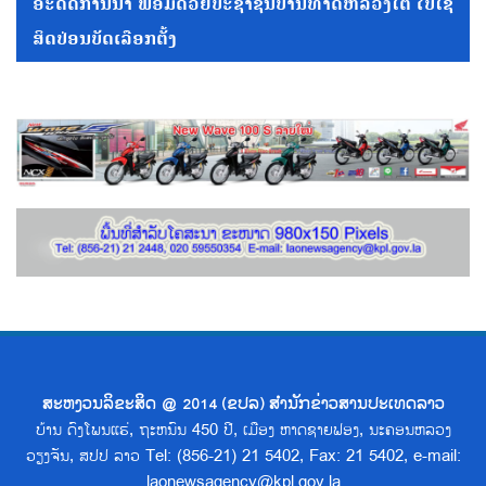
ອະດີດການນໍາ ພ້ອມດ້ວຍປະຊາຊົນບ້ານທາດຫລວງໃຕ້ ໄປໃຊ້
ສິດປ່ອນບັດເລືອກຕັ້ງ
ສະຫງວນລິຂະສິດ @ 2014 (ຂປລ) ສຳນັກຂ່າວສານປະເທດລາວ
ບ້ານ ດົງໂພນແຮ່, ຖະຫນົນ 450 ປີ, ເມືອງ ຫາດຊາຍຟອງ, ນະຄອນຫລວງ
ວຽງຈັນ, ສປປ ລາວ Tel: (856-21) 21 5402, Fax: 21 5402, e-mail:
laonewsagency@kpl.gov.la