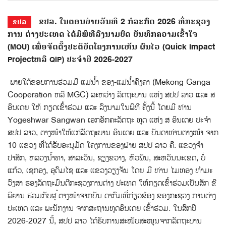
ຂປລ. ໃນຕອນບ່າຍວັນທີ 2 ກໍລະກົດ 2026 ທີ່ກະຊວງ
ຂປລ
ການ ຕ່າງປະເທດ ໄດ້ມີພິທີລົງນາມບົດ ບັນທຶກຄວາມເຂົ້າໃຈ
(MOU) ເພື່ອຈັດຕັ້ງປະຕິບັດໂຄງການເຫັນ ຜົນໄວ (Quick Impact
Projectຫລື QIP) ປະຈໍາປີ 2026-2027
ພາຍໃຕ້ຂອບການຮ່ວມມື ແມ່ນ້ຳ ຂອງ-ແມ່ນໍ້າຄົງຄາ (Mekong Ganga
Cooperation ຫລື MGC) ລະຫວ່າງ ລັດຖະບານ ແຫ່ງ ສປປ ລາວ ແລະ ສ
ອິນເດຍ ໃຫ້ ກຽດເຂົ້າຮ່ວມ ແລະ ລົງນາມໃນພິທີ ຄັ້ງນີ້ ໂດຍມີ ທ່ານ
Yogeshwar Sangwan ເອກອັກຄະລັດຖະ ທູດ ແຫ່ງ ສ ອິນເດຍ ປະຈໍາ
ສປປ ລາວ, ຕາງໜ້າໃຫ້ແກ່ລັດຖະບານ ອິນເດຍ ແລະ ບັນດາທ່ານຕາງໜ້າ ຈາກ
10 ແຂວງ ທີ່ໄດ້ຮັບອະນຸມັດ ໂຄງການຂອງຝ່າຍ ສປປ ລາວ ຄື: ແຂວງຈຳ
ປາສັກ, ຫລວງນໍ້າທາ, ສາລະວັນ, ຊຽງຂວາງ, ຫົວພັນ, ສະຫວັນນະເຂດ, ບໍ່
ແກ້ວ, ເຊກອງ, ອຸດົມໄຊ ແລະ ແຂວງວຽງຈັນ ໂດຍ ມີ ທ່ານ ໄມທອງ ທຳມະ
ວົງສາ ຮອງລັດຖະມົນຕີກະຊວງການຕ່າງ ປະເທດ ໃຫ້ກຽດເຂົ້າຮ່ວມເປັນສັກ ຂີ
ພິຍານ ຮ່ວມກັບຜູ ້ຕາງໜ້າຈາກບັນ ດາກົມທີ່ກ່ຽວຂ້ອງ ຂອງກະຊວງ ການຕ່າງ
ປະເທດ ແລະ ພະນັກງານ ຈາກສະຖານທູດອິນເດຍ ເຂົ້າຮ່ວມ. ໃນສົກປີ
2026-2027 ນີ້, ສປປ ລາວ ໄດ້ຮັບການສະໜັບສະໜູນຈາກລັດຖະບານ