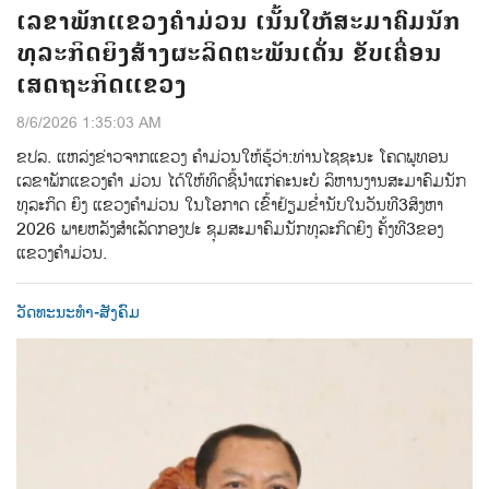
ເລຂາພັກແຂວງຄຳມ່ວນ ເນັ້ນໃຫ້ສະມາຄົມນັກ
ທຸລະກິດຍິງສ້າງຜະລິດຕະພັນເດັ່ນ ຂັບເຄື່ອນ
ເສດຖະກິດແຂວງ
8/6/2026 1:35:03 AM
ຂປລ.​ ແຫລ່ງຂ່າວຈາກແຂວງ ຄຳມ່ວນ​ໃຫ້ຮູ້ວ່າ:​ທ່ານ​ໄຊຊະນະ​ ໂຄດພູທອນ​
ເລຂາພັກແຂວງຄຳ ມ່ວນ​ ໄດ້ໃຫ້ທິດຊີ້ນໍາແກ່ຄະນະບໍ ລິຫານງານສະມາຄົມນັກ
ທຸລະກິດ ຍິງ​ ແຂວງຄຳມ່ວນ​ ໃນໂອກາດ ເຂົ້າຢ້ຽມຂໍ່ານັບ​ໃນວັນທີ​3​ສິງຫາ​
2026​ ພາຍຫລັງສໍາເລັດກອງປະ​ ຊຸມສະມາຄົມນັກທຸລະກິດຍິງ​ ຄັ້ງທີ​3​ຂອງ
ແຂວງຄໍາມ່ວນ.​
ວັດທະນະທຳ-ສັງຄົມ