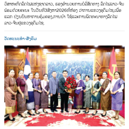
ວິສາຫະກິດລົດໄຟແຫ່ງຊາດລາວ,​ ຮອງອຳນວຍການບໍລິສັດທາງ ລົດໄຟ​ລາວ-ຈີນ​
ພ້ອມດ້ວຍຄະນະ​ ໃນວັນທີ​3​ສິງຫາ​2026​ທີ່ຫ້ອງ ວ່າການ​ແຂວງອຸດົມໄຊ,​ເພື່ອ
ແລກ​ ປ່ຽນບັນຫາການຄຸ້ມຄອງ,​ການນຳ ໃຊ້​ແລະ​ການພັດທະນາທາງລົດໄຟ​
ລາວ-ຈີນ​ຢູ່​ແຂວງອຸດົມໄຊ.
ວັດທະນະທຳ-ສັງຄົມ