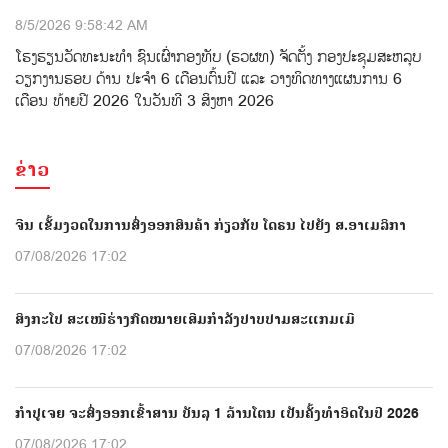
8/5/2026 9:58:42 AM
ໂຮງຮຽນວັດທະນະທຳ ຊົນເຜົ່າກອງທັບ (ຮວຜທ) ຈັດຕັ້ງ ກອງປະຊຸມສະຫລຸບ
ວຽກງານຮອບ ດ້ານ ປະຈໍາ 6 ເດືອນຕົ້ນປີ ແລະ ວາງທິດທາງແຜນການ 6
ເດືອນ ທ້າຍປີ 2026 ໃນວັນທີ 3 ສິງຫາ 2026
ຂ່າວ
ຈີນ ເຂັ້ມງວດໃນການສົ່ງອອກສິນຄ້າ ກ່ຽວກັບ ໂດຣນ ໄປຍັງ ສ.ອາເມລິກາ
07/08/2026 17:02
ສິງກະໂປ ສະເໜີຮ່າງກົດໝາຍເສີມກຳລັງປາບປາມສະແກມເມີ
07/08/2026 17:02
ກຳປູເຈຍ ຈະສົ່ງອອກເຂົ້າສານ ບັນລຸ 1 ລ້ານໂຕນ ເປັນຄັ້ງທຳອິດໃນປີ 2026
07/08/2026 17:02