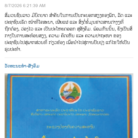
8/7/2026 6:21:39 AM
ສື່ມວນຊົນລາວ ມີບົດບາດ ສຳຄັນໃນການເປັນກະບອກສຽງຂອງພັກ, ລັດ ແລະ
ປະຊາຊົນເຮັດ ໜ້າທີ່ໂຄສະນາ, ເຜີຍແຜ່ ແລະ ສົ່ງຕໍ່ຂໍ້ມູນຂ່າວສານຕ່າງໆທີ່
ຖືກຕ້ອງ, ວ່ອງໄວ ແລະ ເປັນປະໂຫຍດອອກ ສູ່ສັງຄົມ. ພ້ອມກັນນັ້ນ, ຍັງເປັນສື່
ກາງໃນການສະທ້ອນສຽງ, ຄວາມ ຄິດເຫັນ ແລະ ຄວາມປາຖະໜາ ຂອງ
ປະຊາຊົນໄປສູ່ພາກສ່ວນທີ່ ກ່ຽວຂ້ອງ ເພື່ອນຳໄປສູ່ການປັບປຸງ ແກ້ໄຂໃຫ້ເປັນ
ຮູບປະທຳ.
ວັດທະນະທຳ-ສັງຄົມ