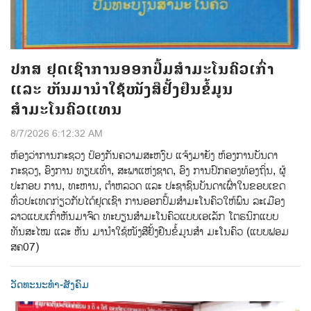
ປກສ ຢຸດເຊົາການອອກປື້ມສຳມະໂນຄົວເກົ່າ
ແລະ ຫັນມານຳໃຊ້ໜັງສືຢັ້ງຢືນຂໍ້ມູນ
ສຳມະໂນຄົວແທນ
8/7/2026 6:12:32 AM
ຫ້ອງວ່າການກະຊວງ ປ້ອງກັນຄວາມສະຫງົບ ແຈ້ງມາຍັງ ຫ້ອງການບັນດາ
ກະຊວງ, ອົງການ ທຽບເທົ່າ, ສະພາແຫ່ງຊາດ, ອົງ ການປົກຄອງທ້ອງຖິ່ນ, ຜູ້
ປະກອບ ການ, ທະຫານ, ຕຳຫລວດ ແລະ ປະຊາຊົນບັນດາເຜົ່າໃນຂອບເຂດ
ທົ່ວປະເທດກ່ຽວກັບໄດ້ຢຸດເຊົາ ການອອກປຶ້ມສຳມະໂນຄົວໃຫ້ພົນ ລະເມືອງ
ລາວແບບເກົ່າຫັນມາຈົດ ທະບຽນສໍາມະໂນຄົວແບບເອເລັກ ໂຕຣນິກແບບ
ທັນສະໄໝ ແລະ ຫັນ ມານຳໃຊ້ໜັງສືຢັ້ງຢືນຂໍ້ມູນສໍາ ມະໂນຄົວ (ແບບຟອມ
ສຄ07)
ວັດທະນະທຳ-ສັງຄົມ