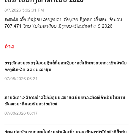
ໂຕນ ເປັນຄັ້ງທຳອິດໃນປີ 2026
8/7/2026 5:02:01 PM
ສະຫະພັນເຂົ້າ ກຳປູເຈຍ ລາຍງານວ່າ: ກໍາປູເຈຍ ສົ່ງອອກ ເຂົ້າສານ ຈຳນວນ
707.471 ໂຕນ ໃນໄລຍະເດືອນ ມັງກອນ-ເດືອນກໍລະກົດ ປີ 2026
ຂ່າວ
ບາງທັດສະນະຂອງສື່ມວນຊົນຕໍ່ສື່ມວນຊົນລາວທີ່ເປັນກະບອກສຽງອັນສຳຄັນ
ຂອງພັກ-ລັດ ແລະ ປະຊາຊົນ
07/08/2026 06:21
ການວິເຄາະ-ວິຈານຂ່າວໃຫ້ມີຄຸນນະພາບແມ່ນພາລະກິດທີ່ຈຳເປັນໃນການ
ພັດທະນາສື່ມວນຊົນສະໄໝໃໝ່
07/08/2026 06:17
ປກສ ຢຸດເຊົາການອອກປື້ມສຳມະໂນຄົວເກົ່າ ແລະ ຫັນມານຳໃຊ້ໜັງສືຢັ້ງຢືນ