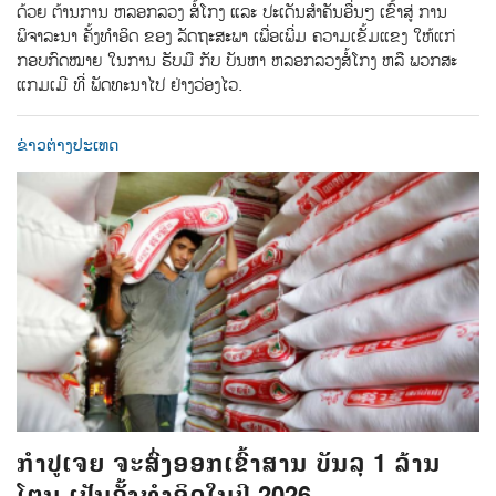
ດ້ວຍ ຕ້ານການ ຫລອກລວງ ສໍ້ໂກງ ແລະ ປະເດັນສຳຄັນອື່ນໆ ເຂົ້າສູ່ ການ
ພິຈາລະນາ ຄັ້ງທຳອິດ ຂອງ ລັດຖະສະພາ ເພື່ອເພີ່ມ ຄວາມເຂັ້ມແຂງ ໃຫ້ແກ່
ກອບກົດໝາຍ ໃນການ ຮັບມື ກັບ ບັນຫາ ຫລອກລວງສໍ້ໂກງ ຫລື ພວກສະ
ແກມເມີ ທີ່ ພັດທະນາໄປ ຢ່າງວ່ອງໄວ.
ຂ່າວຕ່າງປະເທດ
ກຳປູເຈຍ ຈະສົ່ງອອກເຂົ້າສານ ບັນລຸ 1 ລ້ານ