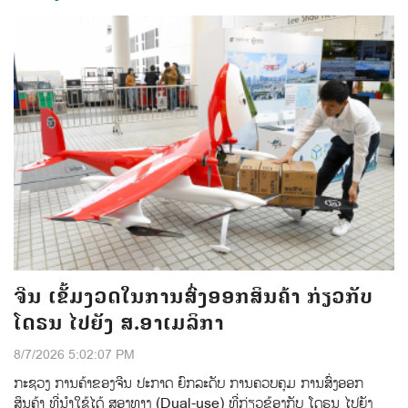
ຈີນ ເຂັ້ມງວດໃນການສົ່ງອອກສິນຄ້າ ກ່ຽວກັບ
ໂດຣນ ໄປຍັງ ສ.ອາເມລິກາ
8/7/2026 5:02:07 PM
ກະຊວງ ການຄ້າຂອງຈີນ ປະກາດ ຍົກລະດັບ ການຄວບຄຸມ ການສົ່ງອອກ
ສິນຄ້າ ທີ່ນຳໃຊ້ໄດ້ ສອງທາງ (Dual-use) ທີ່ກ່ຽວຂ້ອງກັບ ໂດຣນ ໄປຍັງ