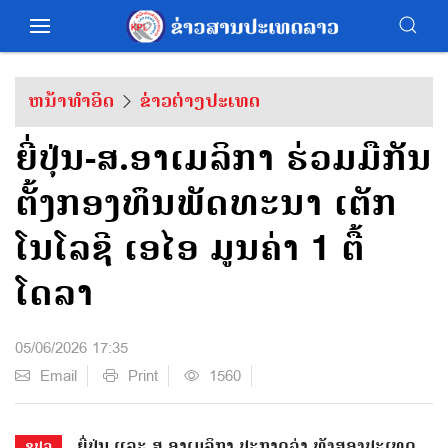
ຫນ້າທຳອິດ
ຂ່າວຕ່າງປະເທດ
ຍີ່ປຸ່ນ-ສ.ອາເມລິກາ ຮ່ວມມືກັນ
ຕັ້ງກອງທຶນພັດທະນາ ເຕັກ
ໂນໂລຊີ ເອໄອ ມູນຄ່າ 1 ຕື້
ໂດລາ
05/06/2026 17:35
Email
Print
1560
ຍີ່ປຸ່ນ ແລະ ສ.ອາເມລິກາ ປະກາດວ່າ ທັງສອງປະເທດ
ຂປລ