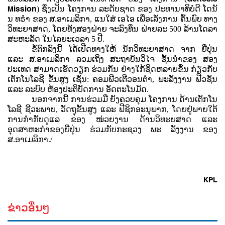
Mission
) ຊຶ່ງເປັນ ໂຄງການ ລະດັບຊາດ ຂອງ ປະທານາທິບໍດີ ໂດນັ
ນ ທຣຳ ຂອງ ສ.ອາເມລິກາ, ແນໃສ່ ເອໄອ ເພື່ອເລັ່ງການ ຄົ້ນພົບ ທາງ
ວິທະຍາສາດ, ໂດຍທັງສອງຝ່າຍ ຈະລົງທຶນ ຝ່າຍລະ 500 ລ້ານໂດລາ
ສະຫະລັດ ໃນໄລຍະເວລາ 5 ປີ.
ຂໍ້ຕົກລົງນີ້ ໄດ້ເປີດທາງໃຫ້ ນັກວິທະຍາສາດ ຈາກ ຍີ່ປຸ່ນ
ແລະ ສ.ອາເມລິກາ ລວມເຖິງ ສະຖາບັນວິໄຈ ຊັ້ນນໍາຂອງ ສອງ
ປະເທດ ສາມາດເຮັດວຽກ ຮ່ວມກັນ ຢ່າງໃກ້ຊິດຫລາຍຂຶ້ນ ກ່ຽວກັບ
ເຕັກໂນໂລຊີ ຂັ້ນສູງ ເຊັ່ນ: ຄອມພີວເຕີວອນຕຳ, ພະລັງງານ ຟີວຊັນ
ແລະ ລະບົບ ຫ້ອງປະຕິບັດການ ອັດຕະໂນມັດ.
ນອກຈາກນີ້ ການຮ່ວມມື ຍັງຄວບຄຸມ ໂຄງການ ດ້ານເຕັກໂນ
ໂລຊີ ຊີວະພາບ, ວັດຖຸຂັ້ນສູງ ແລະ ຟີຊິກອະນຸພາກ, ໂດຍຢູ່ພາຍໃຕ້
ການກຳກັບດູແລ ຂອງ ໜ່ວຍງານ ດ້ານວິທະຍສາດ ແລະ
ອຸດສາຫະກຳຂອງຍີ່ປຸ່ນ ຮ່ວມກັບກະຊວງ ພະ ລັງງານ ຂອງ
ສ.ອາເມລິກາ./
KPL
ຂ່າວອື່ນໆ