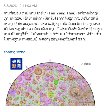
8/8/2026 10:41:03 AM
ການ​ຕ້ອນ​ຮັບ​ ທ່ານ ທານ ຢາງໄທ (Tan Yang Thai) ​ເອກ​ອັກ​ຄະ​ລັດ​ຖະ​
ທູດ ມາ​ເລ​ເຊຍ ເຂົ້າ​ຢ້ຽມ​ອຳ​ລາ​ ເນື່ອງ​ໃນ​ໂອ​ກາດ​ສິ້ນ​ສຸດ​ ການ​ປະ​ຕິ​ບັດ​ໜ້າ​ທີ່​
ການ​ທູດ​ຢູ່ ສສ ຫວຽດ​ນາມ, ທ່ານ​ ເລ​ມິ​ງ​ຮຶງ ນາ​ຍົກ​ລັດ​ຖະ​ມົນ​ຕີ ຫວຽດ​ນາມ
ໄດ້​ຕີ​ລາ​ຄາ​ສູງ​ ທ່ານ ເອກ​ອັກ​ຄະ​ລັດ​ຖະ​ທູດ ທີ່​ໄດ້​ປະ​ຕິ​ບັດ​ສຳ​ເລັດ​ໜ້າ​ທີ່​ຢູ່ ຫວຽດ​
ນາມ​ ເປັນ​ຢ່າງ​ດີເດັ່ນ ໃນ​ໄລ​ຍະ​ກວ່າ 3 ປີ​ຜ່ານ​ມາ ໄດ້​ປະ​ກອບ​ສ່ວນ​ສຳ​ຄັນ ​ເຂົ້າ
ໃນ​ການ​ຊຸກ​ຍູ​ ການ​ຮ່ວມ​ມື​ ລະ​ຫວ່າງ ​ສອງ​ປະ​ເທດ​ໃນ​ທຸກ​ຂົງ​ເຂດ.
ຂ່າວຕ່າງປະເທດ