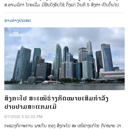
ສ.ອາເມລິກາ ໂດຍເລີ່ມ ມີຜົນບັງຄັບໃຊ້ ຕັ້ງແຕ່ ວັນທີ 5 ສິງຫາ ເປັນຕົ້ນໄປ.
ຂ່າວຕ່າງປະເທດ
ສິງກະໂປ ສະເໜີຮ່າງກົດໝາຍເສີມກຳລັງ
ປາບປາມສະແກມເມີ
8/7/2026 5:02:05 PM
ກະຊວງກິດຈະການ ພາຍໃນ ຂອງ ສິງກະໂປ ສະ ເໜີຮ່າງແກ້ໄຂ ກົດໝາຍ ວ່າ