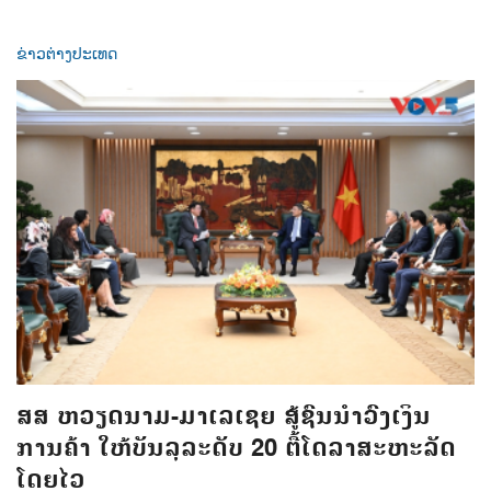
ຂ່າວຕ່າງປະເທດ
ສສ ຫວຽດນາມ-ມາເລເຊຍ ສູ້ຊົນນຳວົງເງິນ
ການຄ້າ ໃຫ້ບັນລຸລະດັບ 20 ຕື້ໂດລາສະຫະລັດ
ໂດຍໄວ