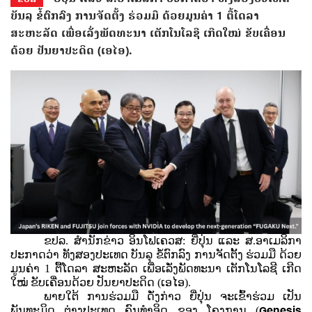
ບັນລຸ ຂໍ້ຕົກລົງ ການຈັດຕັ້ງ ຮ່ວມມື ດ້ວຍມູນຄ່າ 1 ຕື້ໂດລາ
ສະຫະລັດ ເພື່ອເລັ່ງພັດທະນາ ເຕັກໂນໂລຊີ ເກີດໃໝ່ ຂັບເຄື່ອນ
ດ້ວຍ ປັນຍາປະດິດ (ເອໄອ).
ຂປລ. ສຳນັກຂ່າວ ອິນໂຟເຄວສ: ຍີ່ປຸ່ນ ແລະ ສ.ອາເມລິກາ
ປະກາດວ່າ ທັງສອງປະເທດ ບັນລຸ ຂໍ້ຕົກລົງ ການຈັດຕັ້ງ ຮ່ວມມື ດ້ວຍ
ມູນຄ່າ 1 ຕື້ໂດລາ ສະຫະລັດ ເພື່ອເລັ່ງພັດທະນາ ເຕັກໂນໂລຊີ ເກີດ
ໃໝ່ ຂັບເຄື່ອນດ້ວຍ ປັນຍາປະດິດ (ເອໄອ).
ພາຍໃຕ້ ການຮ່ວມມື ດັ່ງກ່າວ ຍີ່ປຸ່ນ ຈະເຂົ້າຮ່ວມ ເປັນ
Genesis
ພັນທະມິດ ຕ່າງປະເທດ ຄົນທຳອິດ ຂອງ ໂຄງການ (