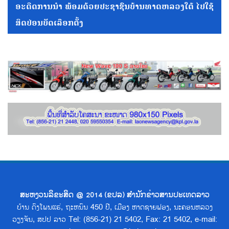
ອະດີດການນໍາ ພ້ອມດ້ວຍປະຊາຊົນບ້ານທາດຫລວງໃຕ້ ໄປໃຊ້
ສິດປ່ອນບັດເລືອກຕັ້ງ
ສະຫງວນລິຂະສິດ @ 2014 (ຂປລ) ສຳນັກຂ່າວສານປະເທດລາວ
ບ້ານ ດົງໂພນແຮ່, ຖະຫນົນ 450 ປີ, ເມືອງ ຫາດຊາຍຟອງ, ນະຄອນຫລວງ
ວຽງຈັນ, ສປປ ລາວ Tel: (856-21) 21 5402, Fax: 21 5402, e-mail: