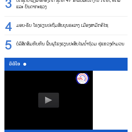
ປິດຊຸດບຳລຸງພາສາອັງກິດ ຊຸດທີ 47 ສຳລັບພະນັກງານ ກຕທ, ຄຕພ
ແລະ ບັນດາກະຊວງ
ມອບ-ຮັບ ໂຮງຮຽນປະຖົມສົບບູນຮະລາງ ເມືອງສາມັກຄິໄຊ
ບໍລິສັດສົມທົບທຶນ ຟື້ນຟູໂຮງຮຽນປະສົບໄພນ້ຳຖ້ວມ ຢູ່ແຂວງຄຳມວນ
ວີດີໂອ