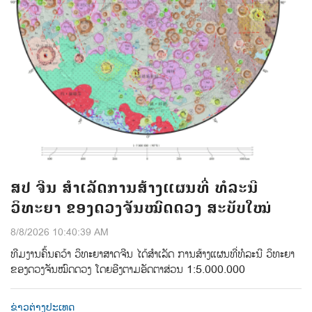
ສປ ຈີນ ສຳເລັດການສ້າງແຜນທີ່ ທໍລະນີ
ວິທະຍາ ຂອງດວງຈັນໝົດດວງ ສະບັບໃໝ່
8/8/2026 10:40:39 AM
ທີມ​ງານ​ຄົ້ນ​ຄວ້າ ​ວິ​ທະ​ຍາ​ສາດ​ຈີນ​ ໄດ້​ສຳ​ເລັດ ​ການ​​ສ້າງ​ແຜນ​ທີ່​ທໍ​ລະ​ນີ​ ວິ​ທະ​ຍາ
ຂອງ​ດວງ​ຈັນ​ໝົດ​ດວງ​ ໂດຍ​ອີງ​ຕາມ​ອັດ​ຕາ​ສ່ວນ 1:5.000.000
ຂ່າວຕ່າງປະເທດ