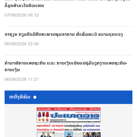
ຂໍ້ມູນສຳມະໂນຄົວແທນ
07/08/2026 06:12
ອາຊຽນ ກຽມຮັບມືກັບສະພາບພູມອາກາດ ທີ່ເພີ່ມທະວີ ຄວາມຮຸນແຮງ
06/08/2026 22:06
ກຳມາທິການເສດຖະກິດ ແລະ ການເງິນເຜີຍແຜ່ຄູ່ມືວຽກງານເສດຖະກິດ-
ການເງິນ
06/08/2026 11:21
ຫນ້ັງສືພິມ