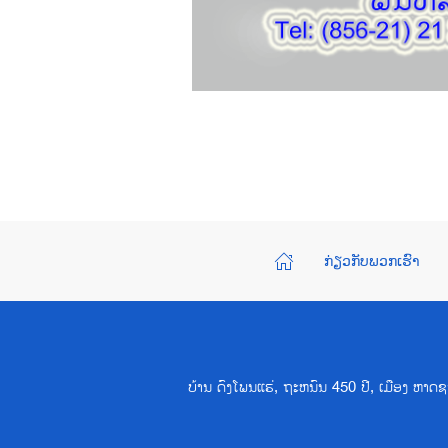
ກ່ຽວກັບພວກເຮົາ
ບ້ານ ດົງໂພນແຮ່, ຖະຫນົນ 450 ປີ, ເມືອງ ຫ