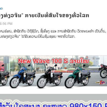
ທດ
ງທ່ຽວຈີນ” ກາຍເປັນທີ່ສົນໃຈຂອງທົ່ວໂລກ
26:56 PM
​ຮ້ອນ, ​ສຳ​ຜັດ​ກັບ ​ວິ​ຖີ​ຊີ​ວິດ, ​ຊື້​ເຄື່ອງ ແລະ​ ການ​ສຳ​ຜັດ​ກັບ​ ວັດ​ທະ​ນະ​ທຳ ເປັນ​ຕົ້ນ, 
ານ​ທ່ອງ​ທ່ຽວ​ຈີນ” ​ໄດ້​ຮັບ​ຄວາມ​ນິ​ຍົມ​ຊົມ​ຊອບ ຈາກ​ທົ່ວໂລກ.