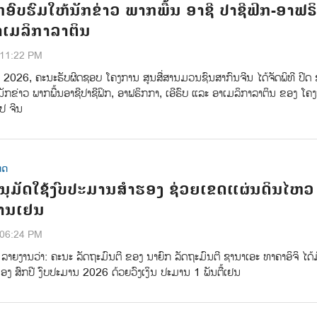
ຶກອົບຮົມໃຫ້ນັກຂ່າວ ພາກພື້ນ ອາຊີ ປາຊີຟິກ-ອາຟຣ
ອາເມລິກາລາຕິນ
:11:22 PM
າ 2026, ຄະນະຮັບຜິດຊອບ ໂຄງການ ສູນສື່ສານມວນຊົນສາກົນຈີນ ໄດ້ຈັດພິທີ ປີດ 
ນັກຂ່າວ ພາກພື້ນອາຊີປາຊີຟິກ, ອາຟຣິກກາ, ເອີຣົບ ແລະ ອາເມລິກາລາຕິນ ຂອງ ໂຄ
ປ ຈີນ
ທດ
 ອະນຸມັດໃຊ້ງົບປະມານສຳຮອງ ຊ່ວຍເຂດແຜ່ນດິນໄຫວ
້ານເຢນ
:06:24 PM
ຸ່ນ ລາຍງານວ່າ: ຄະນະ ລັດຖະມົນຕີ ຂອງ ນາຍົກ ລັດຖະມົນຕີ ຊານາເອະ ທາຄາອິຈິ ໄດ້
ງ ສົກປີ ງົບປະມານ 2026 ດ້ວຍວົງເງິນ ປະມານ 1 ພັນຕື້ເຢນ