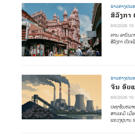
ຂ່າວຕ່າງປະເ
ສີລັງກາ
8/6/2026 10
ທ່ານ ອານັນດ
ສີລັງກາ ເປີດ
ຂ່າວຕ່າງປະເ
ຈີນ ອົບ
8/6/2026 10
ປະຊາຊົນຫລາຍ
ສານເຄມີ ເມື່
ແຂວງຢູນານ ທ