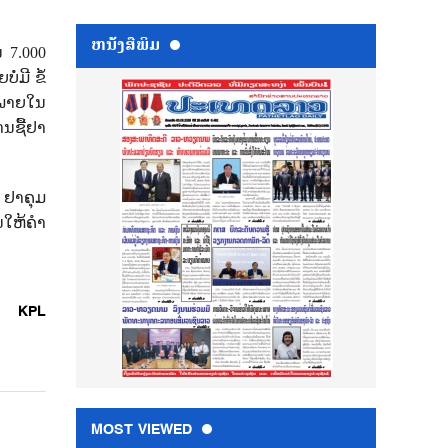
ຫນ້ັງສືພິມ
 7.000
່ມີ ຂໍ້
ດ ພາຍໃນ
ານຊື້ຢາ
 ຢາຄຸມ
ນໃຫ້ຄຳ
KPL
MOST VIEWED