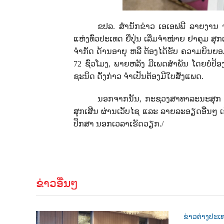
ຂປລ. ສຳນັກຂ່າວ ເອເອຟພີ ລາຍງານ 
ແຫ່ງທົ່ວປະເທດ ຍີ່ປຸ່ນ ເລີ່ມຈຳໜ່າຍ ຢາຄຸມ ສຸກເສ
ຈຳກັດ ດ້ານອາຍຸ ຫລື ຕ້ອງໄດ້ຮັບ ຄວາມຍິນຍອມ
72 ຊົ່ວໂມງ, ພາຍຫລັງ ມີເພດສຳພັນ ໂດຍບໍ່ປ້ອງກັ
ຊະນິດ ດັ່ງກ່າວ ຈຳເປັນຕ້ອງມີໃບສັ່ງແພດ.
ນອກຈາກນັ້ນ, ກະຊວງສາທາລະນະສຸກ ຍີ່
ສຸກເສີນ ຜ່ານເວັບໄຊ ແລະ ລາຍລະອຽດອື່ນໆ
ປຶກສາ ນອກເວລາເຮັດວຽກ.
/
ຂ່າວອື່ນໆ
ຂ່າວຕ່າງປະເ