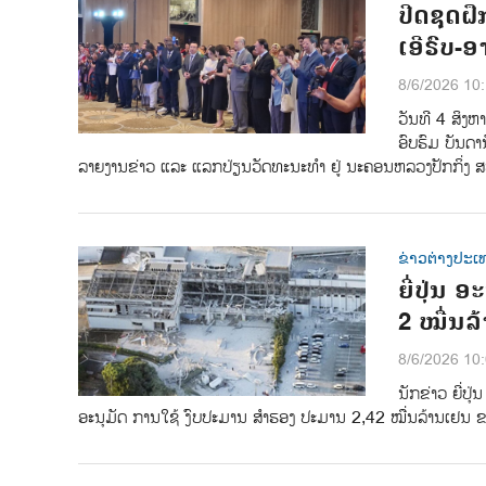
ປີດຊຸດຝ
ເອີຣົບ-
8/6/2026 10
ວັນທີ 4 ສິງຫ
ອົບຮົມ ບັນດາ
ລາຍງານຂ່າວ ແລະ ແລກປ່ຽນວັດທະນະທຳ ຢູ່ ນະຄອນຫລວງປັກກິ່ງ ສ
ຂ່າວຕ່າງປະເ
ຍີ່ປຸ່ນ
2 ໝື່ນລ
8/6/2026 10
ນັກຂ່າວ ຍີ່ປ
ອະນຸມັດ ການໃຊ້ ງົບປະມານ ສຳຮອງ ປະມານ 2,42 ໝື່ນລ້ານເຢນ ຂອ