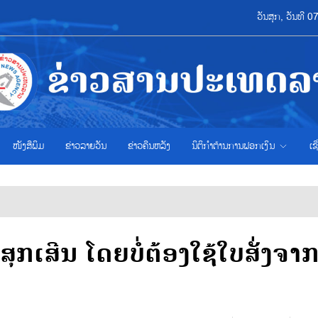
ວັນສຸກ, ວັນທີ 
ໜັງສືພິມ
ຂ່າວ​ລາຍ​ວັນ
ຂ່າວຄືນຫລັງ
ນິຕິກຳຕ້ານການຟອກເງິນ
ເຊ
 ສຸກເສີນ ໂດຍບໍ່ຕ້ອງໃຊ້ໃບສັ່ງຈາ