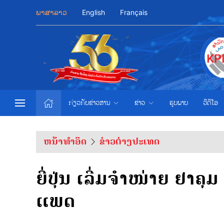
ພາສາລາວ
English
Français
ກ່ຽວກັບຂ່າວສານ
ຂ່າວ
ຮູບພາບ
ວີດີໂອ
ຫນ້າທຳອິດ
ຂ່າວຕ່າງປະເທດ
ຍີ່ປຸ່ນ ເລີ່ມຈຳໜ່າຍ ຢາຄຸມ
ແພດ