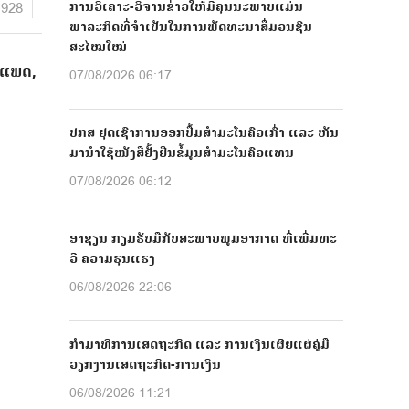
928
ການວິເຄາະ-ວິຈານຂ່າວໃຫ້ມີຄຸນນະພາບແມ່ນ
ພາລະກິດທີ່ຈຳເປັນໃນການພັດທະນາສື່ມວນຊົນ
ສະໄໝໃໝ່
າກແພດ,
07/08/2026 06:17
ປກສ ຢຸດເຊົາການອອກປື້ມສຳມະໂນຄົວເກົ່າ ແລະ ຫັນ
ມານຳໃຊ້ໜັງສືຢັ້ງຢືນຂໍ້ມູນສຳມະໂນຄົວແທນ
07/08/2026 06:12
ອາຊຽນ ກຽມຮັບມືກັບສະພາບພູມອາກາດ ທີ່ເພີ່ມທະ
ວີ ຄວາມຮຸນແຮງ
06/08/2026 22:06
ກຳມາທິການເສດຖະກິດ ແລະ ການເງິນເຜີຍແຜ່ຄູ່ມື
ວຽກງານເສດຖະກິດ-ການເງິນ
06/08/2026 11:21