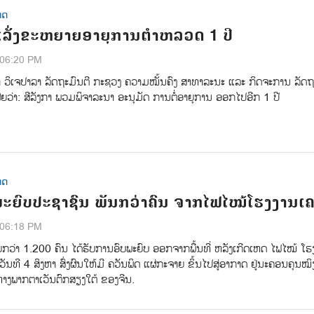
ທດ
 ເລັ່ງຂະຫຍາຍອາຍຸການຕຳຫລວດ 1 ປີ
:06:20 PM
າ ວິເຈປາລາ ລັດຖະມົນຕີ ກະຊວງ ຄວາມໝັ້ນຄົງ ສາທາລະນະ ແລະ ກິດຈະການ ລັດ
ເຜີຍວ່າ: ສີລັງກາ ພວມພິຈາລະນາ ອະນຸມັດ ການຕໍ່ອາຍຸການ ອອກໄປອີກ 1 ປີ
ທດ
ພະຍົບປະຊາຊົນ ພັນກວ່າຄົນ ຈາກໄຟໄໝ້ໂຮງງານເຄ
:06:18 PM
ກວ່າ 1.200 ຄົນ ໄດ້ຮັບການອົບພະຍົບ ອອກຈາກພື້ນທີ່ ຫລັງເກີດເຫດ ໄຟໄໝ້ ໂຮ
ອວັນທີ 4 ສິງຫາ ສົ່ງຜົນໃຫ້ມີ ຄວັນພິດ ແຜ່ກະຈາຍ ຂິ້ນໄປສູ່ອາກາດ ຢູ່ນະຄອນຄຸນໝ
າງພາກຕາເວັນຕົກສຽງໃຕ້ ຂອງຈີນ.