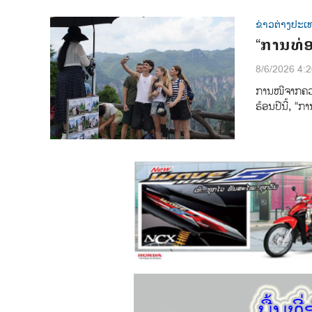
ຂ່າວຕ່າງປະເ
“ການທ່ອ
8/6/2026 4:
ການ​​ໜີ​ຈາກ​ຄວາມ
ຮ້ອນ​ປີ​ນີ້, “ກ