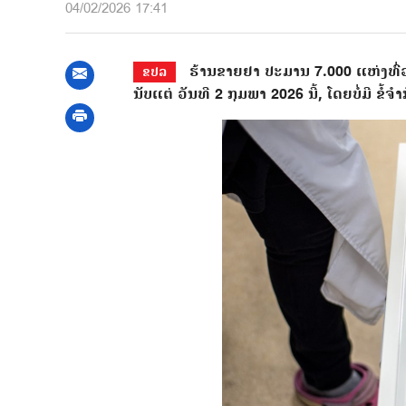
04/02/2026 17:41
ຮ້ານຂາຍຢາ ປະມານ 7.000 ແຫ່ງທົ່ວປະ
ຂປລ
ນັບແຕ່ ວັນທີ 2 ກຸມພາ 2026 ນີ້, ໂດຍບໍ່ມີ ຂໍ