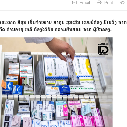
Email
Print
ເທດ ຍີ່ປຸ່ນ ເລີ່ມຈຳໜ່າຍ ຢາຄຸມ ສຸກເສີນ ແບບບໍ່ຕ້ອງ ມີໃບສັ່ງ ຈ
້ຈຳກັດ ດ້ານອາຍຸ ຫລື ຕ້ອງໄດ້ຮັບ ຄວາມຍິນຍອມ ຈາກ ຜູ້ປົກຄອງ.