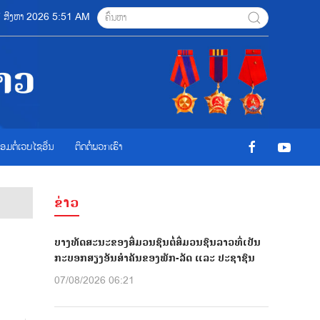
07 ສີງຫາ 2026 5:51 AM
ື່ອມຕໍ່ເວບໄຊອ່ືນ
ຕິດຕໍ່ພວກເຮົາ
ຂ່າວ
ບາງທັດສະນະຂອງສື່ມວນຊົນຕໍ່ສື່ມວນຊົນລາວທີ່ເປັນ
ກ
ກະບອກສຽງອັນສຳຄັນຂອງພັກ-ລັດ ແລະ ປະຊາຊົນ
07/08/2026 06:21