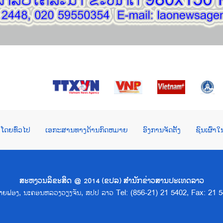
ໂດຍທົ່ວໄປ
ເອກະສານທາງດ້ານກົດຫມາຍ
ອົງການຈັດຕັ້ງ
ຊົນເຜົ່າ
ສະຫງວນລິຂະສິດ @ 2014 (ຂປລ) ສຳນັກຂ່າວສານປະເທດລາວ
າດຊາຍຟອງ, ນະຄອນຫລວງວຽງຈັນ, ສປປ ລາວ Tel: (856-21) 21 5402, Fax: 21