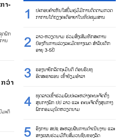
ິກາ-
ປະກອບຄຳເຫັນໃສ່ປື້ມຄູ່ມືມີການຕິດຕາມກວດ
ກາການໂຕ້ຖຽງຄະດີອາຍາໃນທີ່ປະຊຸມສານ
ຊຸດຝຶກ
ລາວ-ຫວຽດນາມ ຮ່ວມສົ່ງເສີມທັກສະການ
ງການ
ປ້ອງກັນການລ່ວງລະເມີດທາງເພດ ສຳລັບເດັກ
ອາຍຸ 3-5ປີ
ຮອງນາຍົກລັດຖະມົນຕີ ຕ້ອນຮົບທູ
ອິດສະຣາແອນ ເຂົ້າຢ້ຽມອຳລາ
 ກວ່າ
ທູດລາວເຂົ້າຮ່ວມພົບປະລະຫວ່າງຄະນະຈັດຕັ້ງ
ສູນກາງພັກ ປປ ລາວ ແລະ ຄະນະຈັດຕັ້ງສູນກາງ
ພັກກອມມູນິດຫວຽດນາມ
ມີມະຕິ
ອົງການ ສປຊ ສະຫລຸບຜົນການດຳເນີນງານ ແລະ
ສາງແຜນຮ່ວມມືກັບສື່ມວນຊົນຂອງລັດ