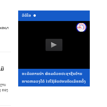
ວີດີໂອ
ຖະສະພາ
ມີ
ອະດີດການນໍາ ພ້ອມດ້ວຍປະຊາຊົນບ້ານ
ທາດຫລວງໃຕ້ ໄປໃຊ້ສິດປ່ອນບັດເລືອກຕັ້ງ
ງງານ
ິງ ຂອງ