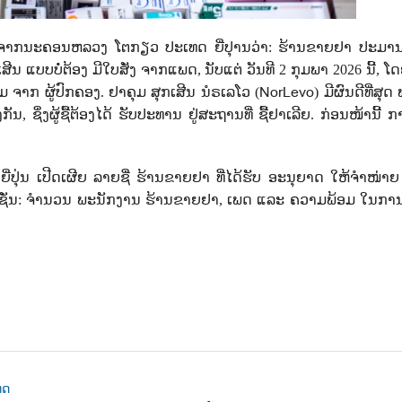
ຈາກນະຄອນຫລວງ ໂຕກຽວ ປະເທດ ຍີ່ປຸານວ່າ:​ ຮ້ານຂາຍຢາ ປະມານ
ີນ ແບບບໍ່ຕ້ອງ ມີໃບສັ່ງ ຈາກແພດ, ນັບແຕ່ ວັນທີ 2 ກຸມພາ 2026 ນີ້, ໂດຍບໍ
NorLevo
 ຈາກ ຜູ້ປົກຄອງ. ຢາຄຸມ ສຸກເສີນ ນໍຣເລໂວ (
) ມີຜົນດີທີ່ສຸ
ນ, ​ຊຶ່ງຜູ້ຊື້ຕ້ອງໄດ້ ຮັບປະທານ ຢູ່ສະຖານທີ່ ຊື້ຢາເລີຍ. ກ່ອນໜ້ານີ້ ກ
ປຸ່ນ ເປີດເຜີຍ ລາຍຊື່ ຮ້ານຂາຍຢາ ທີ່ໄດ້ຮັບ ອະນຸຍາດ ໃຫ້ຈຳໜ່າຍ
 ເຊັ່ນ: ຈຳນວນ ພະນັກງານ ຮ້ານຂາຍຢາ, ເພດ ແລະ ຄວາມພ້ອມ ໃນກາ
ທດ