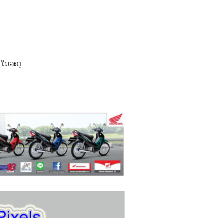
ໃນ​ລະ​ດູ​