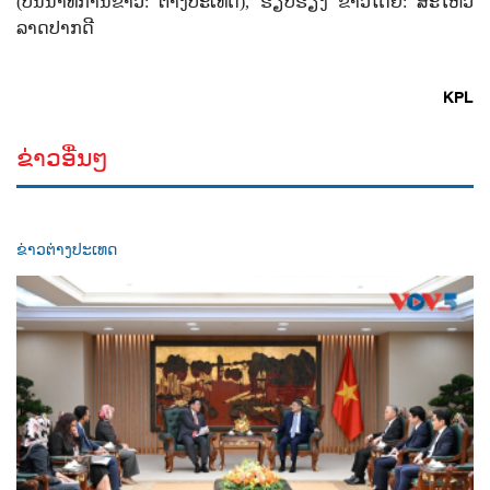
(ບັນນາທິການຂ່າວ:
ຕ່າງປະເທດ), ຮຽບຮຽງ ຂ່າວໂດຍ:
ສະໄຫວ
ລາດປາກດີ
KPL
ຂ່າວອື່ນໆ
ຂ່າວຕ່າງປະເທດ