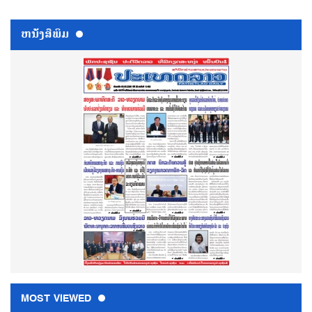
ຫນ້ັງສືພິມ
MOST VIEWED