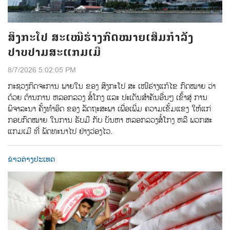
ສິງກະໂປ ສະເໜີຮ່າງກົດໝາຍເສີມກຳລັງ
ປາບປາມສະແກມເມີ
8/7/2026 5:02:05 PM
ກະຊວງກິດຈະການ ພາຍໃນ ຂອງ ສິງກະໂປ ສະ ເໜີຮ່າງແກ້ໄຂ ກົດໝາຍ ວ່າ
ດ້ວຍ ຕ້ານການ ຫລອກລວງ ສໍ້ໂກງ ແລະ ປະເດັນສຳຄັນອື່ນໆ ເຂົ້າສູ່ ການ
ພິຈາລະນາ ຄັ້ງທຳອິດ ຂອງ ລັດຖະສະພາ ເພື່ອເພີ່ມ ຄວາມເຂັ້ມແຂງ ໃຫ້ແກ່
ກອບກົດໝາຍ ໃນການ ຮັບມື ກັບ ບັນຫາ ຫລອກລວງສໍ້ໂກງ ຫລື ພວກສະ
ແກມເມີ ທີ່ ພັດທະນາໄປ ຢ່າງວ່ອງໄວ.
ຂ່າວຕ່າງປະເທດ