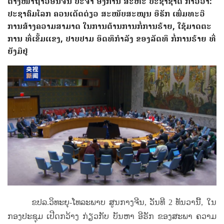
ຕາງ​ໜ້າ​ຖາ​ວອນ​ຈີນ ​ປະ​ຈຳ ​ອົງ​ການ ສະ​ຫະ ​ປະ​ຊາ​ຊາດ ກ່າວ​ວ່າ:
ປະ​ຊາ​ຄົມ​ໂລກ ​ຄວນ​ເດັດ​ດ່ຽວ ​ສະ​ໜັບ​ສະ​ໜູນ​ ອີ​ຣັກ ​ເພີ່ມ​ທະ​ວີ​
ການ​ສ້າງ​ຄວາມ​ສາ​ມາດ ​ໃນການ​ຕ້ານ​ການ​ກໍ່​ການ​ຮ້າຍ, ໃຊ້​ມາດ​ຕະ​
ການ ​ທີ່​ເຂັ້ມ​ແຂງ, ປາບ​ປາມ​ ອິດ​ທິ​ກຳ​ລັງ​ ຂອງລັດ​ທິ ​ກໍ່​ການ​ຮ້າຍ ​ທີ່​
ຍັງ​ມີ​ຢູ່
ຂປລ.ວິທະຍຸ-ໂທລະພາບ ສູນກາງຈີນ, ວັນ​ທີ 2 ທັນ​ວາ​ນີ້, ໃນ​
ກອງ​ປະ​ຊຸມ ​ເປີດ​ກວ້າງ ກ່ຽວ​ກັບ​ ບັນ​ຫາ​ ອີ​ຣັກ​ ຂອງ​ສະ​ພາ​ ຄວາມ​