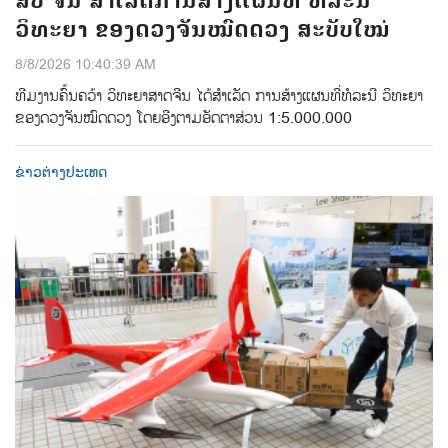
ສປ ຈີນ ສຳເລັດການສ້າງແຜນທີ່ ທໍລະນີ
ວິທະຍາ ຂອງດວງຈັນໝົດດວງ ສະບັບໃໝ່
8/8/2026 10:40:39 AM
ທີມ​ງານ​ຄົ້ນ​ຄວ້າ ​ວິ​ທະ​ຍາ​ສາດ​ຈີນ​ ໄດ້​ສຳ​ເລັດ ​ການ​​ສ້າງ​ແຜນ​ທີ່​ທໍ​ລະ​ນີ​ ວິ​ທະ​ຍາ
ຂອງ​ດວງ​ຈັນ​ໝົດ​ດວງ​ ໂດຍ​ອີງ​ຕາມ​ອັດ​ຕາ​ສ່ວນ 1:5.000.000
ຂ່າວຕ່າງປະເທດ