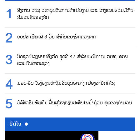
ອົງການ ສປຊ ສະຫລຸບຜົນການດຳເນີນງານ ແລະ ສາງແຜນຮ່ວມມືກັບ
ສື່ມວນຊົນຂອງລັດ
ອອປສ ເຜີຍແຜ່ 3 ວັນ ສຳຄັນຂອງພັກຂອງຊາດ
ປິດຊຸດບຳລຸງພາສາອັງກິດ ຊຸດທີ 47 ສຳລັບພະນັກງານ ກຕທ, ຄຕພ
ແລະ ບັນດາກະຊວງ
ມອບ-ຮັບ ໂຮງຮຽນປະຖົມສົບບູນຮະລາງ ເມືອງສາມັກຄິໄຊ
ບໍລິສັດສົມທົບທຶນ ຟື້ນຟູໂຮງຮຽນປະສົບໄພນ້ຳຖ້ວມ ຢູ່ແຂວງຄຳມວນ
ວີດີໂອ