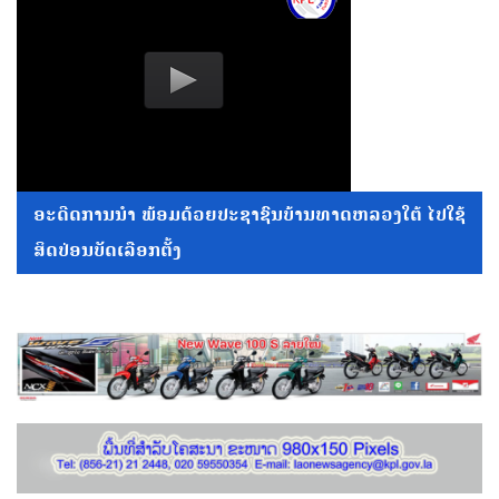
ອະດີດການນໍາ ພ້ອມດ້ວຍປະຊາຊົນບ້ານທາດຫລວງໃຕ້ ໄປໃຊ້
ສິດປ່ອນບັດເລືອກຕັ້ງ