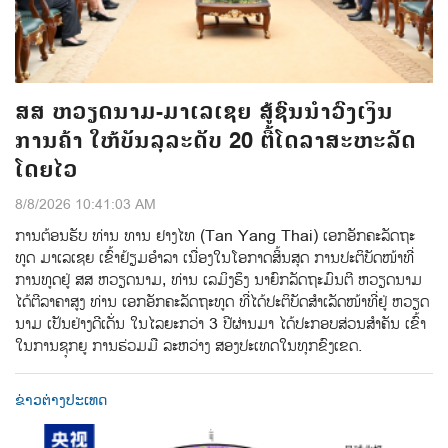
ສສ ຫວຽດນາມ-ມາເລເຊຍ ສູ້ຊົນນຳວົງເງິນ
ການຄ້າ ໃຫ້ບັນລຸລະດັບ 20 ຕື້ໂດລາສະຫະລັດ
ໂດຍໄວ
8/8/2026 10:41:03 AM
ການ​ຕ້ອນ​ຮັບ​ ທ່ານ ທານ ຢາງໄທ (Tan Yang Thai) ​ເອກ​ອັກ​ຄະ​ລັດ​ຖະ​
ທູດ ມາ​ເລ​ເຊຍ ເຂົ້າ​ຢ້ຽມ​ອຳ​ລາ​ ເນື່ອງ​ໃນ​ໂອ​ກາດ​ສິ້ນ​ສຸດ​ ການ​ປະ​ຕິ​ບັດ​ໜ້າ​ທີ່​
ການ​ທູດ​ຢູ່ ສສ ຫວຽດ​ນາມ, ທ່ານ​ ເລ​ມິ​ງ​ຮຶງ ນາ​ຍົກ​ລັດ​ຖະ​ມົນ​ຕີ ຫວຽດ​ນາມ
ໄດ້​ຕີ​ລາ​ຄາ​ສູງ​ ທ່ານ ເອກ​ອັກ​ຄະ​ລັດ​ຖະ​ທູດ ທີ່​ໄດ້​ປະ​ຕິ​ບັດ​ສຳ​ເລັດ​ໜ້າ​ທີ່​ຢູ່ ຫວຽດ​
ນາມ​ ເປັນ​ຢ່າງ​ດີເດັ່ນ ໃນ​ໄລ​ຍະ​ກວ່າ 3 ປີ​ຜ່ານ​ມາ ໄດ້​ປະ​ກອບ​ສ່ວນ​ສຳ​ຄັນ ​ເຂົ້າ
ໃນ​ການ​ຊຸກ​ຍູ​ ການ​ຮ່ວມ​ມື​ ລະ​ຫວ່າງ ​ສອງ​ປະ​ເທດ​ໃນ​ທຸກ​ຂົງ​ເຂດ.
ຂ່າວຕ່າງປະເທດ