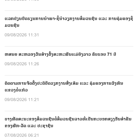
ແລກປ່ຽນບົດຮຽນການນຳພາ-ຊີ້ນຳວຽກງານສື່ມວນຊົນ ແລະ ການຄຸ້ມຄອງຊື່
ມວນຊົນ
09/08/2026 11:31
ຫສນຍ ສະຫລອງວັນສ້າງຕັ້ງສະຫະພັນແມ່ຍິງລາວ ຄົບຮອບ 71 ປີ
09/08/2026 11:26
ຕິດຕາມການຈັດຕັ້ງປະຕິບັດວຽກງານສົ່ງເສີມ ແລະ ຄຸ້ມຄອງການລົງທຶນ
ແຂວງບໍ່ແກ້ວ
09/08/2026 11:21
ບາງທັດສະນະຂອງສື່ມວນຊົນຕໍ່ສື່ມວນຊົນລາວທີ່ເປັນກະບອກສຽງອັນສຳຄັນ
ຂອງພັກ-ລັດ ແລະ ປະຊາຊົນ
07/08/2026 06:21