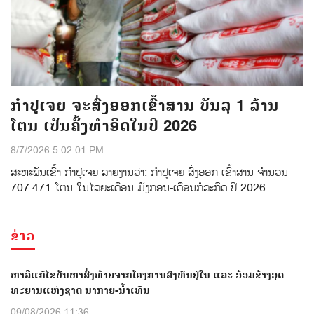
ກຳປູເຈຍ ຈະສົ່ງອອກເຂົ້າສານ ບັນລຸ 1 ລ້ານ
ໂຕນ ເປັນຄັ້ງທຳອິດໃນປີ 2026
8/7/2026 5:02:01 PM
ສະຫະພັນເຂົ້າ ກຳປູເຈຍ ລາຍງານວ່າ: ກໍາປູເຈຍ ສົ່ງອອກ ເຂົ້າສານ ຈຳນວນ
707.471 ໂຕນ ໃນໄລຍະເດືອນ ມັງກອນ-ເດືອນກໍລະກົດ ປີ 2026
ຂ່າວ
ຫາລືແກ້ໄຂບັນຫາສົ່ງທ້າຍຈາກໂຄງການລົງທຶນຢູ່ໃນ ແລະ ອ້ອມຂ້າງອຸດ
ທະຍານແຫ່ງຊາດ ນາກາຍ-ນໍ້າເທີນ
09/08/2026 11:36