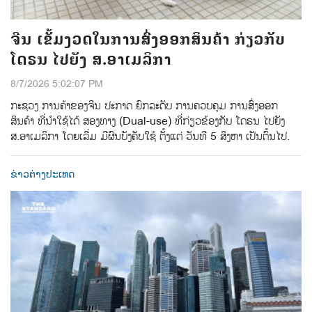
ຈີນ ເຂັ້ມງວດໃນການສົ່ງອອກສິນຄ້າ ກ່ຽວກັບ
ໂດຣນ ໄປຍັງ ສ.ອາເມລິກາ
8/7/2026 5:02:07 PM
ກະຊວງ ການຄ້າຂອງຈີນ ປະກາດ ຍົກລະດັບ ການຄວບຄຸມ ການສົ່ງອອກ
ສິນຄ້າ ທີ່ນຳໃຊ້ໄດ້ ສອງທາງ (Dual-use) ທີ່ກ່ຽວຂ້ອງກັບ ໂດຣນ ໄປຍັງ
ສ.ອາເມລິກາ ໂດຍເລີ່ມ ມີຜົນບັງຄັບໃຊ້ ຕັ້ງແຕ່ ວັນທີ 5 ສິງຫາ ເປັນຕົ້ນໄປ.
ຂ່າວຕ່າງປະເທດ