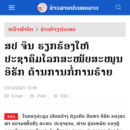
ຫນ້າທຳອິດ
ຂ່າວຕ່າງປະເທດ
ສປ ຈີນ ຮຽກຮ້ອງໃຫ້
ປະຊາຄົມໂລກສະໜັບສະໜູນ
ອີຣັກ ຕ້ານການກໍ່ການຮ້າຍ
03/12/2025 12:45
Email
Print
630
ໃນ​ກອງ​ປະ​ຊຸມ ​ເປີດ​ກວ້າງ ກ່ຽວ​ກັບ​ ບັນ​ຫາ​ ອີ​ຣັກ​ ຂອງ​ສະ​
ຂປລ
ພາ​ ຄວາມ​ໝັ້ນ​ຄົງ​ ສະ​ຫະ​ ປະ​ຊາ​ຊາດ, ທ່ານ​ ຊຸ່ນ​ເຫລີຍ ຮອງ​ຜູ້​