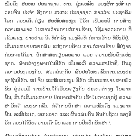
ໝັ້ນ​ຄົງ​ ສະ​ຫະ​ ປະ​ຊາ​ຊາດ, ທ່ານ​ ຊຸ່ນ​ເຫລີຍ ຮອງ​ຜູ້​ຕາງ​ໜ້າ​ຖາ​
ວອນ​ຈີນ ​ປະ​ຈຳ ​ອົງ​ການ ສະ​ຫະ ​ປະ​ຊາ​ຊາດ ກ່າວ​ວ່າ: ປະ​ຊາ​ຄົມ​
ໂລກ ​ຄວນ​ເດັດ​ດ່ຽວ ​ສະ​ໜັບ​ສະ​ໜູນ​ ອີ​ຣັກ ​ເພີ່ມ​ທະ​ວີ​ ການ​ສ້າງ​
ຄວາມ​ສາ​ມາດ ​ໃນການ​ຕ້ານ​ການ​ກໍ່​ການ​ຮ້າຍ, ໃຊ້​ມາດ​ຕະ​ການ ​ທີ່​
ເຂັ້ມ​ແຂງ, ປາບ​ປາມ​ ອິດ​ທິ​ກຳ​ລັງ​ ຂອງລັດ​ທິ ​ກໍ່​ການ​ຮ້າຍ ​ທີ່​ຍັງ​ມີ​ຢູ່, ​
ເສີມ​ຂະ​ຫຍາຍ​ໝາກ​ຜົນ ​ແຫ່ງ​ການ​ຕ້ານ​ ການ​ກໍ່​ການ​ຮ້າຍ​ ທີ່​ບໍ່​ງ່າຍ​
ກ່ອນ​ຈະ​ໄດ້​ມາ, ຮັກ​ສາ​​ສະ​ຖຽນ​ລະ​ພາບ ​ແລະ​ ຄວາມ​ໝັ້ນ​ຄົງ​ແຫ່ງ​
ຊາດ. ​ຝ່າຍ​ຕ່າງໆ​ພາຍ​ໃນອີ​ຣັກ ​ເພີ່ມ​ທະ​ວີ​ ຄວາມ​ສາ​ມັກ​ຄີ, ບັນ​ລຸ​
ຄວາມ​ປອງດອງ​ກັນ, ສອດ​ຄ່ອງ​ກັບ ​ຜົນ​ປະ​ໂຫຍດ​ພື້ນ​ຖານ​ຂອງ​ປະ​
ຊາ​ຊົນ​ອີ​ຣັກ. ສປ ຈີນ ​ສະ​ໜັບ​ສະ​ໜູນ ​​ອີ​ຣັກ​ ເສີມຂະ​ຫຍາຍ​ສາຍ​ພົວ​
ພັນ ​ຄູ່​ຮ່ວມ​ມື ຖານ​ບ້ານ​ໃກ້​ເຮືອນ​ຄຽງກັບ ​ປະ​ເທດ​ຕ່າງໆ​ ໃນ​ພາກ​
ພື້ນ, ສືບ​ຕໍ່​ເສີມ​ຂະ​ຫ​ຍາຍ ​ບົດ​ບາດ​ສຳ​ຄັນ ​ເຂົ້າ​ໃນ​ການ​ຊຸກ​ຍູ້​ ຄວາມ​
ສາ​ມັກ​ຄີ​ ຂອງ​ພາກ​ພື້ນ​ ກໍ່​ຄື​ການ​ຮັກ​ສາ ​ຄວາມ​ໝັ້ນ​ຄົງ​ ຂອງ​ພາກ​
ພື້ນ. ອະ​ທິ​ປະ​ໄຕ, ເອ​ກະ​ລາດ​ ແລະ​ ຜືນ​ແຜ່ນ​ດິນ ​ອັນ​ຄົບ​ຖ້ວນ ​ຂອງ​ອີ​
ຣັກ​ ຄວນ​ໄດ້​ຮັບ​ຄວາມ​ເຄົາ​ລົບ ​ແລະ ​ການ​ປົກ​ປັກ​ຮັກ​ສາ./.