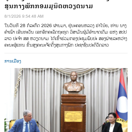
ສູນກາງພັກກອມມູນິດຫວຽດນາມ
8/1/2026 9:54:48 AM
ໃນວັນທີ 28 ກໍລະກົດ 2026 ຜ່ານມາ, ຢູ່ນະຄອນຫລວງ ຮ່າໂນ້ຍ, ທ່ານ ນາງ
ຄຳເພົາ ເອີນທະວັນ ເອກອັກຄະລັດຖະທູດ ວິສາມັນຜູ້ມີອຳນາດເຕັມ ແຫ່ງ ສປປ
ລາວ ປະຈຳ ສສ ຫວຽດນາມ ໄດ້ເຂົ້າຮ່ວມກອງປະຊຸມພົບປະ ສອງຝ່າຍລະຫວ່າງ
ຄະນະຜູ້ແທນ ຂັ້ນສູງຄະນະຈັດຕັ້ງສູນກາງພັກ ປະຊາຊົນປະຕິວັດລາວ
ການເມືອງ