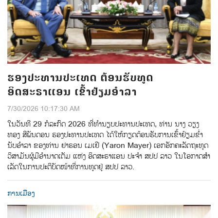
ຮອງປະທານປະເທດ ຕ້ອນຮັບທູດ
ອິດສະຣາແອນ ເຂົ້າຢ້ຽມອຳລາ
7/30/2026 10:17:30 AM
ໃນວັນທີ 29 ກໍລະກົດ 2026 ທີ່ທໍານຽບປະທານປະເທດ, ທ່ານ ນາງ ວຽງ
ທອງ ສີພັນດອນ ຮອງປະທານປະເທດ ໄດ້ໃຫ້ກຽດຕ້ອນຮັບການເຂົ້າຢ້ຽມຂໍ່າ
ນັບອໍາລາ ຂອງທ່ານ ຢາຣອນ ເມເຢີ (Yaron Mayer) ເອກອັກຄະລັດຖະທູດ
ວິສາມັນຜູ້ມີອຳນາດເຕັມ ແຫ່ງ ອິດສະຣາແອນ ປະຈຳ ສປປ ລາວ ໃນໂອກາດສໍາ
ເລັດໃນການປະຕິບັດໜ້າທີ່ການທູດຢູ່ ສປປ ລາວ.
ການເມືອງ