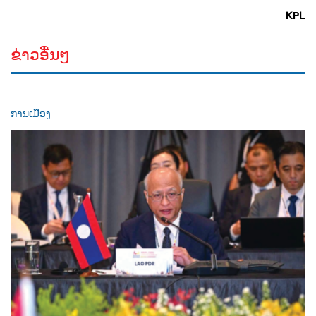
KPL
ຂ່າວອື່ນໆ
ການເມືອງ