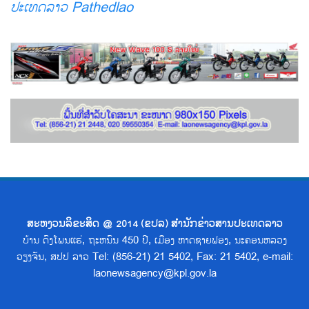
ປະເທດລາວ Pathedlao
ສະຫງວນລິຂະສິດ @ 2014 (ຂປລ) ສຳນັກຂ່າວສານປະເທດລາວ
ບ້ານ ດົງໂພນແຮ່, ຖະຫນົນ 450 ປີ, ເມືອງ ຫາດຊາຍຟອງ, ນະຄອນຫລວງ
ວຽງຈັນ, ສປປ ລາວ Tel: (856-21) 21 5402, Fax: 21 5402, e-mail:
laonewsagency@kpl.gov.la