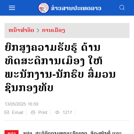
ຫນ້າທຳອິດ
ການເມືອງ
ຍົກສູງຄວາມຮັບຮູ້ ດ້ານ
ທິດສະດີການເມືອງ ໃຫ້
ພະນັກງານ-ນັກຮົບ ສື່ມວນ
ຊົນກອງທັບ
13/05/2025 16:59
Email
Print
1217
ຂປລ. ປະຕິບັດຕາມພາລະບົດບາດ, ສິດ-ໜ້າທີ່ ເເລະ
ຂປລ