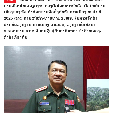
ການເຄື່ອນໄຫວວຽກງານ ຂອງກົມໂຄສະນາອົບຮົມ ກົມໃຫຍ່ການ
ເມືອງກອງທັບ ວ່າດ້ວຍການຈັດຕັ້ງອົບຮົມການເມືອງ ປະຈໍາ ປີ
2025 ແລະ ການເກັບກໍາ-ທາບທາມສະພາບ ໃນການຈັດຕັ້ງ
ປະຕິບັດວຽກງານ ການເມືອງ-ແນວຄິດ, ວຽກງານໂຄສະນາ-
ຂະບວນການ ແລະ ສື່ມວນຊົນຢູ່ບັນດາກົມກອງ ກຳລັງຫລວງ-
ກຳລັງທ້ອງຖິ່ນ