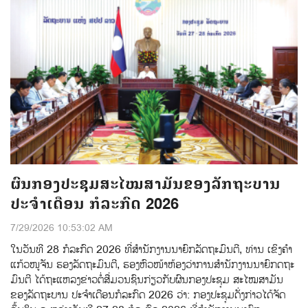
ຜົນກອງປະຊຸມສະໄໝສາມັນຂອງລັກຖະບານ
ປະຈຳເດືອນ ກໍລະກົດ 2026
7/29/2026 10:53:02 AM
ໃນວັນທີ 28 ກໍລະກົດ 2026 ທີ່ສໍານັກງານນາຍົກລັດຖະມົນຕີ, ທ່ານ ເຂິງຄຳ
ແກ້ວໜູຈັນ ຮອງລັດຖະມົນຕີ, ຮອງຫົວໜ້າຫ້ອງວ່າການສໍານັກງານນາຍົກດຖະ
ມົນຕີ ໄດ້ຖະແຫລງຂ່າວຕໍ່ສ່ືມວນຊົນກ່ຽວກັບຜົນກອງປະຊຸມ ສະໄໝສາມັນ
ຂອງລັດຖະບານ ປະຈຳເດືອນກໍລະກົດ 2026 ວ່າ: ກອງປະຊຸມດັ່ງກ່າວໄດ້ຈັດ