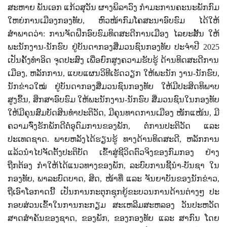
ສະຫາຍ ພັນເອກ ແກ້ວສຸວັນ ຜາງພິລາວົງ ກຳມະການຄະນະພັກກົມ
ໃຫຍ່ການເມືອງກອງທັບ, ຫົວໜ້າກົມໂຄສະນາອົບຮົມ ໄດ້ໃຫ້
ສຳພາດວ່າ: ການຈັດ​ຝຶກອົບຮົມທິດສະດີການເມືອງ ໄລຍະສັ້ນ ໃຫ້
ພະນັກງານ-ນັກຮົບ ຢູ່ບັນດາກອງສື່ມວນຊົນກອງທັບ ປະຈໍາປີ
2025
ເປັນຄັ້ງທຳອິດ ຈຸດປະສົງ ເພື່ອຍົກສູງຄວາມຮັບຮູ້ ດ້ານທິດສະດີການ
ເມືອງ
,
ຫລັກການ
,
ແບບແຜນວິທີເຮັດວຽກ ໃຫ້ພະນັກ ງານ-ນັກຮົບ
,
ນັກຂ່າວໃໝ່ ຢູ່ບັນດາກອງສື່ມວນຊົນກອງທັບ ໃຫ້ມີປະສິດທິພາບ
ສູງຂຶ້ນ
,
ສຶກສາອົບຮົມ ໃຫ້ພະນັກງານ-ນັກຮົບ ສື່ມວນຊົນໃນກອງທັບ
ໃຫ້ມີຄຸນສົມບັດສິນທຳປະຕິວັດ
,
ມີຄຸນທາດການເມືອງ ໜັກແໜ້ນ
,
ມີ
ຄວາມຈົ່ງຮັກພັກດີຕໍ່ອຸດົມການຂອງພັກ
,
ຕໍ່ການປະຕິວັດ ແລະ
ປະເທດຊາດ.
ພາຍຫລັງໄດ້ຮຽນຮູ້ ທາງດ້ານທິດສະດີ
,
ຫລັກການ
ແລ້ວນໍາໄປຈັດຕັ້ງປະຕິບັດ ເຂົ້າສູ່ຊີວິດຕົວຈິງຂອງກົມກອງ ຢ່າງ
ຖືກຕ້ອງ ກຳໃຫ້ໄດ້ແນວທາງຂອງພັກ
,
ລະບົບການຊີ້ນໍາ-ບັນຊາ ໃນ
ກອງທັບ
,
ພາລະບົດບາດ
,
ສິດ
,
ໜ້າທີ່ ແລະ ຈັນຍາບັນຂອງນັກຂ່າວ
,
ຖືເອົາໂອກາດນີ້ ເປັນການກະຕຸກຊຸກຍູ້ຂະບວນການດ້ານຕ່າງໆ ປະ
ກອບສ່ວນເຂົ້າໃນການກະກຽມ ສະເຫລີມສະຫລອງ ວັນປະຫວັດ
ສາດສໍາຄັນຂອງຊາດ
,
ຂອງພັກ
,
ຂອງກອງທັບ ແລະ ສາກົນ ​ໂດຍ