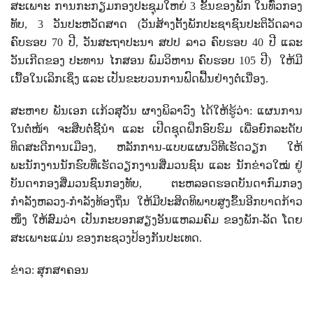
ສະເພາະ ການກະກຽມກອງປະຊຸມໃຫຍ່
3
ຂັ້ນຂອງພັກ ໃນທົ່ວກອງ
ທັບ
, 3
ວັນປະຫວັດສາດ (ວັນສ້າງຕັ້ງພັກປະຊາຊົນປະຕິວັດລາວ
ຄົບຮອບ
70
ປີ
,
ວັນສະຖາປະນາ ສປປ ລາວ ຄົບຮອບ
40
ປີ ແລະ
ວັນເກີດຂອງ ປະທານ ໄກສອນ ພົມວິຫານ ຄົບຮອບ
105
ປີ)
ໃຫ້ມີ
ເນື້ອໃນເລິກເຊິ່ງ ແລະ ເປັນຂະບວນການຟົດຟື້ນຢ່າງຕໍ່ເນື່ອງ.
ສະຫາຍ ພັນເອກ ເເກ້ວສຸວັນ ຜາງພິລາວົງ ໄດ້ໃຫ້ຮູ້ວ່າ: ແຜນການ
ໃນຕໍ່ໜ້າ ຈະສືບຕໍ່ຊີ້ນໍາ ແລະ ເປີດຊຸດຝຶກອົບຮົມ ເພື່ອຍົກລະດັບ
ທິດສະດີການເມືອງ
,
ຫລັກການ-ແບບແຜນວິທີເຮັດວຽກ ໃຫ້
ພະນັກງານນັກຮົບທີ່ເຮັດວຽກງານສື່ມວນຊົນ ແລະ ນັກຂ່າວໃໝ່ ຢູ່
ບັນດາກອງສື່ມວນຊົນກອງທັບ
,
ຕະຫລອດຮອດບັນດາກົມກອງ
ກຳລັງຫລວງ-ກຳລັງທ້ອງຖິ່ນ ໃຫ້ມີປະສິດທິພາບສູງຂຶ້ນອີກບາດກ້າວ
ໜຶ່ງ ໃຫ້ສົມວ່າ ເປັນກະບອກສຽງອັນແຫລມຄົມ ຂອງພັກ-ລັດ ​ໂດຍ
ສະເພາະແມ່ນ ຂອງກະຊວງປ້ອງກັນປະເທດ.
ຂ່າວ: ສຸກສາຄອນ