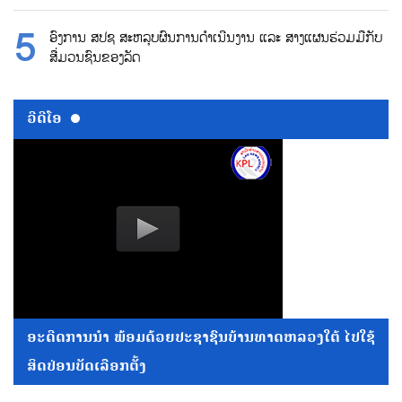
ອົງການ ສປຊ ສະຫລຸບຜົນການດຳເນີນງານ ແລະ ສາງແຜນຮ່ວມມືກັບ
ສື່ມວນຊົນຂອງລັດ
ວີດີໂອ
ອະດີດການນໍາ ພ້ອມດ້ວຍປະຊາຊົນບ້ານທາດຫລວງໃຕ້ ໄປໃຊ້
ສິດປ່ອນບັດເລືອກຕັ້ງ