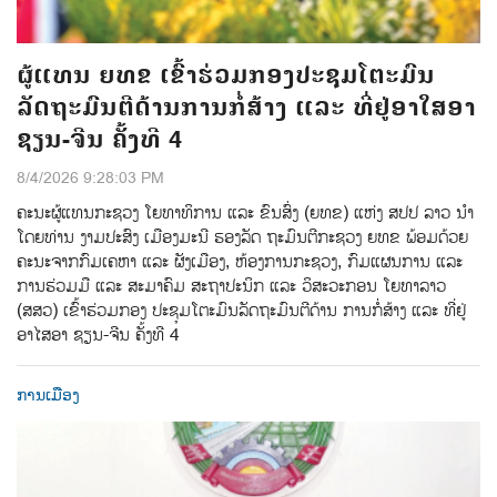
ຜູ້ແທນ ຍທຂ ເຂົ້າຮ່ວມກອງປະຊຸມໂຕະມົນ
ລັດຖະມົນຕີດ້ານການກໍ່ສ້າງ ແລະ ທີ່ຢູ່ອາໃສອາ
ຊຽນ-ຈີນ ຄັ້ງທີ 4
8/4/2026 9:28:03 PM
ຄະນະຜູ້ແທນກະຊວງ ໂຍທາທິການ ແລະ ຂົນສົ່ງ (ຍທຂ) ແຫ່ງ ສປປ ລາວ ນໍາ
ໂດຍທ່ານ ງາມປະສົງ ເມືອງມະນີ ຮອງລັດ ຖະມົນຕີກະຊວງ ຍທຂ ພ້ອມດ້ວຍ
ຄະນະຈາກກົມເຄຫາ ແລະ ຜັງເມືອງ, ຫ້ອງການກະຊວງ, ກົມແຜນການ ແລະ
ການຮ່ວມມື ແລະ ສະມາຄົມ ສະຖາປະນິກ ແລະ ວິສະວະກອນ ໂຍທາລາວ
(ສສວ) ເຂົ້າຮ່ວມກອງ ປະຊຸມໂຕະມົນລັດຖະມົນຕີດ້ານ ການກໍ່ສ້າງ ແລະ ທີ່ຢູ່
ອາໄສອາ ຊຽນ-ຈີນ ຄັ້ງທີ 4
ການເມືອງ