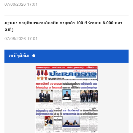
07/08/2026 17:01
ມຽນມາ ອະນຸລັກອາຄານມໍລະດົກ ອາຍຸກວ່າ 100 ປີ ຈຳນວນ 6.000 ກວ່າ
ແຫ່ງ
07/08/2026 17:01
ຫນ້ັງສືພິມ