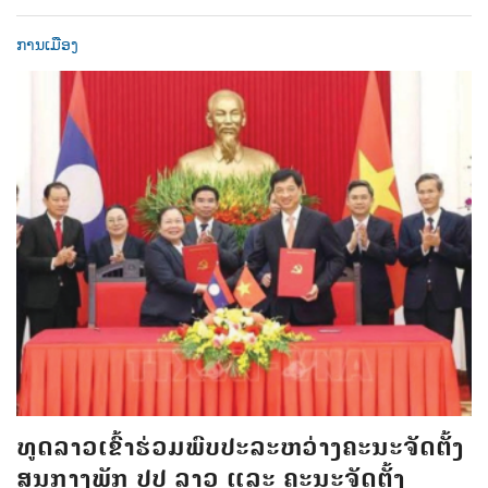
ການເມືອງ
ທູດລາວເຂົ້າຮ່ວມພົບປະລະຫວ່າງຄະນະຈັດຕັ້ງ
ສູນກາງພັກ ປປ ລາວ ແລະ ຄະນະຈັດຕັ້ງ