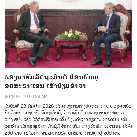
ຮອງນາຍົກລັດຖະມົນຕີ ຕ້ອນຮົບທູ
ອິດສະຣາແອນ ເຂົ້າຢ້ຽມອຳລາ
8/1/2026 10:00:28 AM
ໃນວັນທີ 28 ກໍລະກົດ 2026 ທີ່ກະຊວງການຕ່າງປະເທດ, ທ່ານ ທອງສະຫວັນ
ພົມວິຫານ ຮອງນາຍົກລັດຖະມົນຕີ, ລັດຖະມົນຕີ ກະຊວງການຕ່າງປະເທດ
ແຫ່ງ ສປປ ລາວ ໄດ້ຕ້ອນຮັບການເຂົ້າ ຢ້ຽມອໍາລາຂອງທ່ານ ຢາຣອນ ມາເຢີ
ເອກອັກຄະລັດຖະທູດວິສາ ມັນຜູ້ມີອໍານາດເຕັມ ແຫ່ງ ລັດອິດ ສະຣາແອນ ປະຈໍາ
ສປປ ລາວ ໃນໂອກາດສໍາເລັດການປະຕິບັດໜ້າທີ່ ການທູດຢູ່ ສປປ ລາວ.