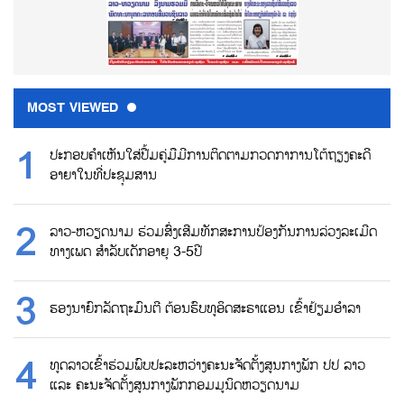
MOST VIEWED
ປະກອບຄຳເຫັນໃສ່ປື້ມຄູ່ມືມີການຕິດຕາມກວດກາການໂຕ້ຖຽງຄະດີ
ອາຍາໃນທີ່ປະຊຸມສານ
ລາວ-ຫວຽດນາມ ຮ່ວມສົ່ງເສີມທັກສະການປ້ອງກັນການລ່ວງລະເມີດ
ທາງເພດ ສຳລັບເດັກອາຍຸ 3-5ປີ
ຮອງນາຍົກລັດຖະມົນຕີ ຕ້ອນຮົບທູອິດສະຣາແອນ ເຂົ້າຢ້ຽມອຳລາ
ທູດລາວເຂົ້າຮ່ວມພົບປະລະຫວ່າງຄະນະຈັດຕັ້ງສູນກາງພັກ ປປ ລາວ
ແລະ ຄະນະຈັດຕັ້ງສູນກາງພັກກອມມູນິດຫວຽດນາມ