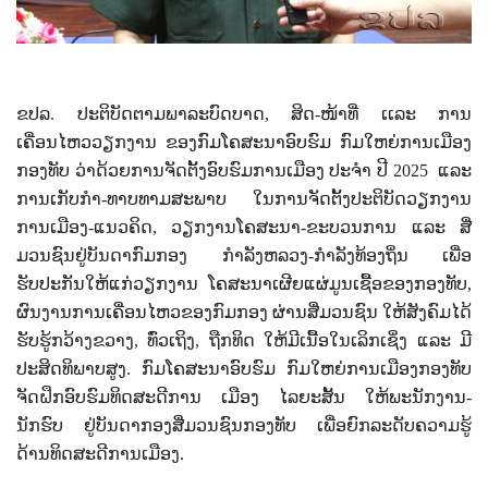
ຂປລ. ປະຕິບັດຕາມພາລະບົດບາດ
,
ສິດ-ໜ້າທີ່ ເເລະ ການ
ເຄື່ອນໄຫວວຽກງານ ຂອງກົມໂຄສະນາອົບຮົມ ກົມໃຫຍ່ການເມືອງ
ກອງທັບ ວ່າດ້ວຍການຈັດຕັ້ງອົບຮົມການເມືອງ ປະຈໍາ ປີ
2025
ແລະ
ການເກັບກໍາ-ທາບທາມສະພາບ ໃນການຈັດຕັ້ງປະຕິບັດວຽກງານ
ການເມືອງ-ແນວຄິດ, ວຽກງານໂຄສະນາ-ຂະບວນການ ແລະ ສື່
ມວນຊົນຢູ່ບັນດາກົມກອງ ກຳລັງຫລວງ-ກຳລັງທ້ອງຖິ່ນ ເພື່ອ
ຮັບປະກັນໃຫ້ແກ່ວຽກງານ ໂຄສະນາເຜີຍແຜ່ມູນເຊື້ອຂອງກອງທັບ,
ຜົນງານການເຄື່ອນໄຫວຂອງກົມກອງ ຜ່ານສື່ມວນຊົນ ໃຫ້ສັງຄົມໄດ້
ຮັບຮູ້ກວ້າງຂວາງ
,
ທົ່ວເຖິງ
,
ຖືກທິດ ໃຫ້ມີເນື້ອໃນເລິກເຊິ່ງ ແລະ ມີ
ປະສິດທິພາບສູງ. ກົມໂຄສະນາອົບຮົມ ກົມໃຫຍ່ການເມືອງກອງທັບ
ຈັດຝຶກອົບຮົມທິດສະດີການ ເມືອງ ໄລຍະສັ້ນ ໃຫ້ພະນັກງານ-
ນັກຮົບ ຢູ່ບັນດາກອງສື່ມວນຊົນກອງທັບ ​ເພື່ອ​ຍົກ​ລະດັບ​ຄວາມ​ຮູ້​
ດ້ານ​ທິດ​ສະ​ດີກາ​ນ​ເມືອງ.