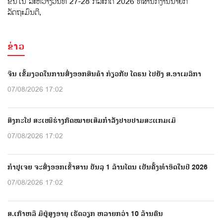
ຂຶ້ນໃນ ລະຫວ່າງວັນທີ 27-28 ກໍລະກົດ 2026 ທີ່ສໍານັກງານນາຍົກ
ລັດຖະມົນຕີ,
ຂ່າວ
ຈີນ ເຂັ້ມງວດໃນການສົ່ງອອກສິນຄ້າ ກ່ຽວກັບ ໂດຣນ ໄປຍັງ ສ.ອາເມລິກາ
07/08/2026 17:02
ສິງກະໂປ ສະເໜີຮ່າງກົດໝາຍເສີມກຳລັງປາບປາມສະແກມເມີ
07/08/2026 17:02
ກຳປູເຈຍ ຈະສົ່ງອອກເຂົ້າສານ ບັນລຸ 1 ລ້ານໂຕນ ເປັນຄັ້ງທຳອິດໃນປີ 2026
07/08/2026 17:02
ສ.ເກົາຫລີ ມີຜູ້ສູງອາຍຸ ເຮັດວຽກ ຫລາຍກວ່າ 10 ລ້ານຄົນ