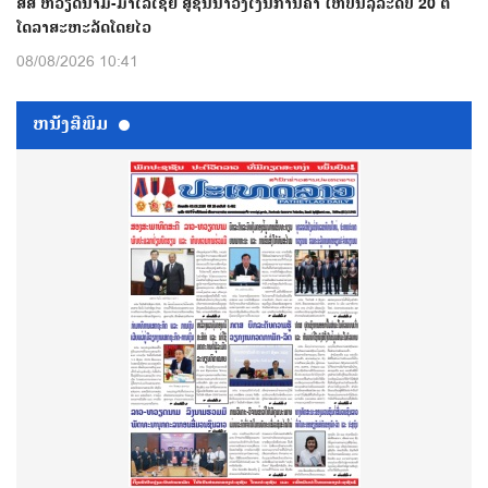
ສສ ຫວຽດນາມ-ມາເລເຊຍ ສູ້ຊົນນຳວົງເງິນການຄ້າ ໃຫ້ບັນລຸລະດັບ 20 ຕື້
ໂດລາສະຫະລັດໂດຍໄວ
08/08/2026 10:41
ຫນ້ັງສືພິມ