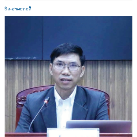
ບົດ-ສາລະຄະດີ