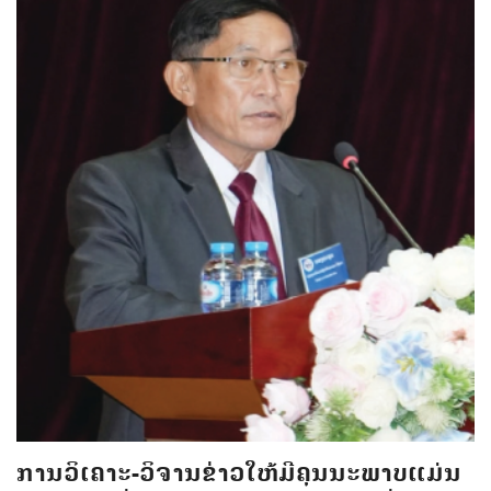
ການວິເຄາະ-ວິຈານຂ່າວໃຫ້ມີຄຸນນະພາບແມ່ນ