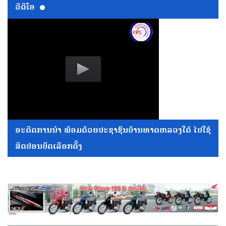
ວີດີໂອ
ອະດີດການນໍາ ພ້ອມດ້ວຍປະຊາຊົນບ້ານທາດຫລວງໃຕ້ ໄປໃຊ້
ສິດປ່ອນບັດເລືອກຕັ້ງ