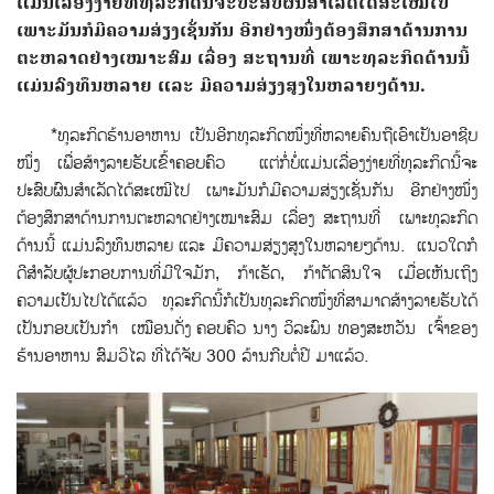
ແມ່ນເລື່ອງງ່າຍທີ່ທຸລະກິດນີ້ຈະປະສົບຜົນສໍາເລັດໄດ້ສະເໝີໄປ
ເພາະມັນກໍມີຄວາມສ່ຽງເຊັ່ນກັນ ອີກຢ່າງໜຶ່ງຕ້ອງສຶກສາດ້ານການ
ຕະຫລາດຢ່າງເໝາະສົມ ເລື່ອງ ສະຖານທີ່ ເພາະທຸລະກິດດ້ານນີ້
ແມ່ນລົງທຶນຫລາຍ ແລະ ມີຄວາມສ່ຽງສູງໃນຫລາຍໆດ້ານ.
*ທຸລະກິດຮ້ານອາຫານ ເປັນອີກທຸລະກິດໜຶ່ງທີ່ຫລາຍຄົນຖືເອົາເປັນອາຊີບ
ໜຶ່ງ ເພື່ອສ້າງລາຍຮັບເຂົ້າຄອບຄົວ ແຕ່ກ່ໍບໍ່ແມ່ນເລື່ອງງ່າຍທີ່ທຸລະກິດນີ້ຈະ
ປະສົບຜົນສໍາເລັດໄດ້ສະເໝີໄປ ເພາະມັນກໍມີຄວາມສ່ຽງເຊັ່ນກັນ ອີກຢ່າງໜຶ່ງ
ຕ້ອງສຶກສາດ້ານການຕະຫລາດຢ່າງເໝາະສົມ ເລື່ອງ ສະຖານທີ່ ເພາະທຸລະກິດ
ດ້ານນີ້ ແມ່ນລົງທຶນຫລາຍ ແລະ ມີຄວາມສ່ຽງສູງໃນຫລາຍໆດ້ານ. ແນວໃດກໍ
ດີສໍາລັບຜູ້ປະກອບການທີ່ມີໃຈມັກ, ກ້າເຮັດ, ກ້າຕັດສິນໃຈ ເມື່ອເຫັນເຖິງ
ຄວາມເປັນໄປໄດ້ແລ້ວ ທຸລະກິດນ້ີກໍເປັນທຸລະກິດໜຶ່ງທ່ີສາມາດສ້າງລາຍຮັບໄດ້
ເປັນກອບເປັນກໍາ ເໝືອນດັ່ງ ຄອບຄົວ ນາງ ວິລະພົນ ທອງສະຫວັນ ເຈົ້າຂອງ
ຮ້ານອາຫານ ສົມວິໄລ ທີ່ໄດ້ຈັບ 300 ລ້ານກີບຕໍ່ປີ ມາແລ້ວ.