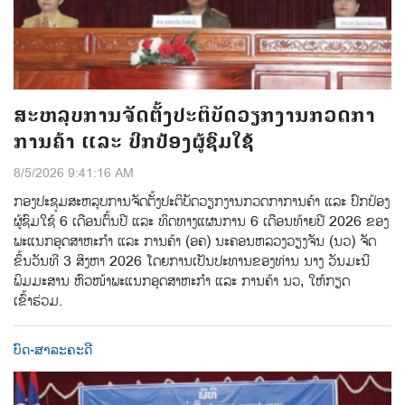
ສະຫລຸບການຈັດຕັ້ງປະຕິບັດວຽກງານກວດກາ
ການຄ້າ ແລະ ປົກປ້ອງຜູ້ຊົມໃຊ້
8/5/2026 9:41:16 AM
ກອງປະຊຸມສະຫລຸບການຈັດຕັ້ງປະຕິບັດວຽກງານກວດກາການຄ້າ ແລະ ປົກປ້ອງ
ຜູ້ຊົມໃຊ້ 6 ເດືອນຕົ້ນປີ ແລະ ທິດທາງແຜນການ 6 ເດືອນທ້າຍປີ 2026 ຂອງ
ພະແນກອຸດສາຫະກຳ ແລະ ການຄ້າ (ອຄ) ນະຄອນຫລວງວຽງຈັນ (ນວ) ຈັດ
ຂຶ້ນວັນທີ 3 ສິງຫາ 2026 ໂດຍການເປັນປະທານຂອງທ່ານ ນາງ ວັນມະນີ
ພິມມະສານ ຫົວໜ້າພະແນກອຸດສາຫະກຳ ແລະ ການຄ້າ ນວ, ໃຫ້ກຽດ
ເຂົ້າຮ່ວມ.
ບົດ-ສາລະຄະດີ