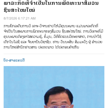
ພາລະກິດທີ່ຈຳເປັນໃນການພັດທະນາສື່ມວນ
ຊົນສະໄໝໃໝ່
8/7/2026 6:17:21 AM
ການຍົກລະດັບການວິ ເຄາະ-ວິຈານຂ່າວໃຫ້ມີຄຸນນະພາບ ແມ່ນພາລະກິດທີ່
ຈຳເປັນໃນສະພາບການພັດທະນາຂອງສື່ມວນ ຊົນສະໄໝໃໝ່. ການວິເຄາະທີ່ມີ
ຄຸນນະພາບຕ້ອງອາໄສຄວາມຮູ້, ຂໍ້ມູນ, ວິທີຄິດແບບວິທະຍາສາດ, ການນຳໃຊ້
ເຕັກໂນໂລຊີ ແລະ ຈັນຍາບັນວິຊາຊີບ. ທ່ານ ວັນນະສິນ ສິມມະວົງ ຜູ້ ອໍານວຍ
ການໃຫຍ່ສໍານັກຂ່າວສານ ປະເທດລາວ ໄດ້ປະກອບຄໍາເຫັນ
ບົດ-ສາລະຄະດີ