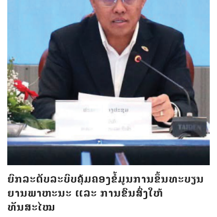
ຍົກລະດັບລະບົບຄຸ້ມຄອງຂໍ້ມູນການຂຶ້ນທະບຽນ
ຍານພາຫະນະ ແລະ ການຂົນສົ່ງໃຫ້
ທັນສະໄໝ