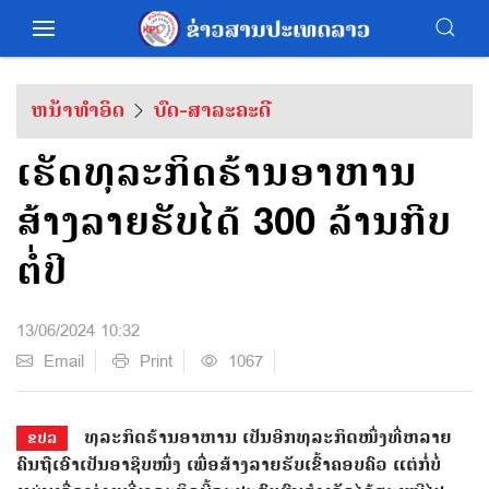
ຫນ້າທຳອິດ
ບົດ-ສາລະຄະດີ
ເຮັດທຸລະກິດຮ້ານອາຫານ
ສ້າງລາຍຮັບໄດ້ 300 ລ້ານກີບ
ຕໍ່ປີ
13/06/2024 10:32
Email
Print
1067
ທຸລະກິດຮ້ານອາຫານ ເປັນອີກທຸລະກິດໜຶ່ງທີ່ຫລາຍ
ຂປລ
ຄົນຖືເອົາເປັນອາຊີບໜຶ່ງ ເພື່ອສ້າງລາຍຮັບເຂົ້າຄອບຄົວ ແຕ່ກ່ໍບໍ່