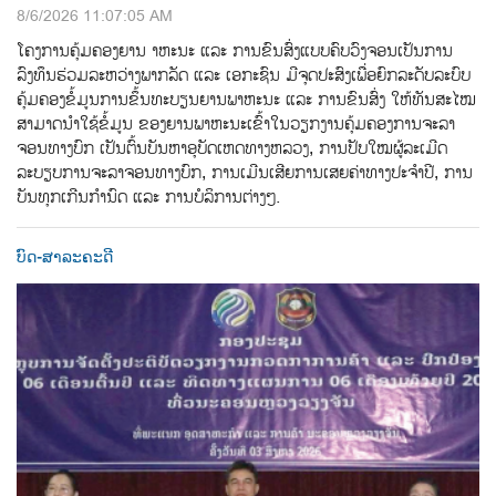
8/6/2026 11:07:05 AM
ໂຄງການຄຸ້ມຄອງຍານ າຫະນະ ແລະ ການຂົນສົ່ງແບບຄົບວົງຈອນເປັນການ
ລົງທຶນຮ່ວມລະຫວ່າງພາກລັດ ແລະ ເອກະຊົນ ມີຈຸດປະສົງເພື່ອຍົກລະດັບລະບົບ
ຄຸ້ມຄອງຂ້ໍມູນການຂ້ຶນທະບຽນຍານພາຫະນະ ແລະ ການຂົນສ່ົງ ໃຫ້ທັນສະໄໝ
ສາມາດນຳໃຊ້ຂໍ້ມູນ ຂອງຍານພາຫະນະເຂົ້າໃນວຽກງານຄຸ້ມຄອງການຈະລາ
ຈອນທາງບົກ ເປັນຕົ້ນບັນຫາອຸບັດເຫດທາງຫລວງ, ການປັບໃໝຜູ້ລະເມີດ
ລະບຽບການຈະລາຈອນທາງບົກ, ການເມີນເສີຍການເສຍຄ່າທາງປະຈຳປີ, ການ
ບັນທຸກເກີນກຳນົດ ແລະ ການບໍລິການຕ່າງໆ.
ບົດ-ສາລະຄະດີ