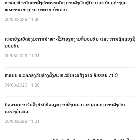
ຫາລືແກ້ໄຂບັນຫາສົ່ງທ້າຍຈາກໂຄງການລົງທຶນຢູ່ໃນ ແລະ ອ້ອມຂ້າງອຸດ
ທະຍານແຫ່ງຊາດ ນາກາຍ-ນໍ້າເທີນ
09/08/2026 11:36
ແລກປ່ຽນບົດຮຽນການນຳພາ-ຊີ້ນຳວຽກງານສື່ມວນຊົນ ແລະ ການຄຸ້ມຄອງຊື່
ມວນຊົນ
09/08/2026 11:31
ຫສນຍ ສະຫລອງວັນສ້າງຕັ້ງສະຫະພັນແມ່ຍິງລາວ ຄົບຮອບ 71 ປີ
09/08/2026 11:26
ຕິດຕາມການຈັດຕັ້ງປະຕິບັດວຽກງານສົ່ງເສີມ ແລະ ຄຸ້ມຄອງການລົງທຶນ
ແຂວງບໍ່ແກ້ວ
09/08/2026 11:21