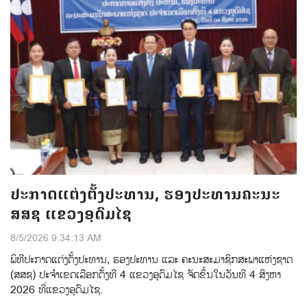
ປະກາດແຕ່ງຕັ້ງປະທານ, ຮອງປະທານຄະນະ
ສສຊ ແຂວງອຸດົມໄຊ
8/5/2026 9:34:13 AM
ພິທີປະກາດແຕ່ງຕ້ັງປະທານ, ຮອງປະທານ ແລະ ຄະນະສະມາຊິກສະພາແຫ່ງຊາດ
(ສສຊ) ປະຈຳເຂດເລືອກຕັ້ງທີ 4 ແຂວງອຸດົມໄຊ ຈັດຂຶ້ນໃນວັນທີ 4 ສິງຫາ
2026 ທີ່ແຂວງອຸດົມໄຊ.