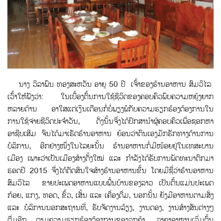
ນາງ ວິລາພົນ ທອງສະຫວັນ ອາຍຸ 50 ປີ ເຈ້ົາຂອງຮ້ານອາຫານ ສົມວິໄລ
ເວົ້າໃຫ້ຟັງວ່າ: ໃນເບື້ອງຕົ້ນການໃຊ້ຊີວິດຂອງຄອບຄົວພົບຄວາມຫຍຸ້ງຍາກ
ຫລາຍດ້ານ ອາໃສແຕ່ເງິນເດືອນກໍ່ບໍ່ພຽງພໍກັບຄວາມຮຽກຮ້ອງຕ້ອງການໃນ
ການໃຊ້ຈ່າຍຊີວິດປະຈຳວັນ, ດັ່ງນັ້ນຈຶ່ງໄດ້ປຶກສານຳຜູ້ຄອບຄົວເພື່ອຊອກຫາ
ອາຊີບເສີມ ຈົນໄດ້ມາເຮັດຮ້ານອາຫານ ຍ້ອນວ່າຕົນເອງມັກຮັກທາງດ້ານການ
ບໍລິການ, ອີກຢ່າງໜຶ່ງໃນໄລຍະນັ້ນ ຮ້ານອາຫານກໍ່ມີໜ້ອຍຢູ່ໃນເທສະບານ
ເມືອງ ເພາະວ່າເປັນເມືອງສ້າງຕັ້ງໃໝ່ ແລະ ກຳລັງໄດ້ຮັບການພັດທະນາຕົກມາ
ຮອດປີ 2015 ຈື່ງໄດ້ຕັດສິນໃຈສ້າງຮ້ານອາຫານຂື້ນ ໂດຍມີຊື່ວ່າຮ້ານອາຫານ
ສົມວິໄລ ຂາຍປະເພດອາຫານແບບພື້ນບ້ານຂອງລາວ ເປັນຕົ້ນແມ່ນປະເພດ
ກ້ອຍ, ແກງ, ທອດ, ຂົ້ວ, ເສັ້ນ ແລະ ເຄື່ອງດື່ມ, ນອກນັ້ນ ຍັງມີອາຫານຕາມສັ່ງ
ແລະ ບໍລິການນອກສະຖານທີ່, ຮັບຈັດງານລ້ຽງ, ງານດອງ, ງານສ້າງສັນຕ່າງໆ
ຕື່ມອີກ ຕາມຄວາມຮຽກຮ້ອງຕ້ອງການຂອງລູກຄ້າ, ລາຄາອາຫານເລິ່ມຕົ້ນ