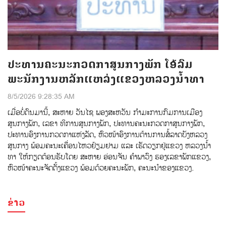
ປະທານຄະນະກວດກາສູນກາງພັກ ໂອ້ລົມ
ພະນັກງານຫລັກແຫລ່ງແຂວງຫລວງນໍ້າທາ
8/5/2026 9:28:35 AM
ເມ່ືອບ່ໍດົນມານ້ີ, ສະຫາຍ ວັນໄຊ ພອງສະຫວັນ ກໍາມະການກົມການເມືອງ
ສູນກາງພັກ, ເລຂາ ທິການສູນກາງພັກ, ປະທານຄະນະກວດກາສູນກາງພັກ,
ປະທານອົງການກວດກາແຫ່ງລັດ, ຫົວໜ້າອົງການຕ້ານການສໍ້ລາດບັງຫລວງ
ສູນກາງ ພ້ອມຄະນະເຄື່ອນໄຫວຢ້ຽມຢາມ ແລະ ເຮັດວຽກຢູ່ແຂວງ ຫລວງນໍ້າ
ທາ ໃຫ້ກຽດຕ້ອນຮັບໂດຍ ສະຫາຍ ອ່ອນຈັນ ຄຳພາວົງ ຮອງເລຂາພັກແຂວງ,
ຫົວໜ້າຄະນະຈັດຕັ້ງແຂວງ ພ້ອມດ້ວຍຄະນະພັກ, ຄະນະນຳຂອງແຂວງ.
ຂ່າວ