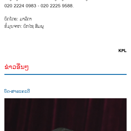
020 2224 0983 - 020 2225 9588.
ບົດໂດຍ: ມາລີດາ
ຂໍ້ມູນຈາກ: ບິກໄຊ ສົມພູ
KPL
ຂ່າວອື່ນໆ
ບົດ-ສາລະຄະດີ