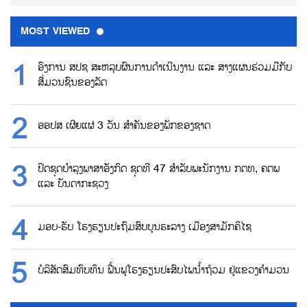
MOST VIEWED
ອົງການ ສປຊ ສະຫລຸບຜົນການດຳເນີນງານ ແລະ ສາງແຜນຮ່ວມມືກັບ
ສື່ມວນຊົນຂອງລັດ
ອອປສ ເຜີຍແຜ່ 3 ວັນ ສຳຄັນຂອງພັກຂອງຊາດ
ປິດຊຸດບຳລຸງພາສາອັງກິດ ຊຸດທີ 47 ສຳລັບພະນັກງານ ກຕທ, ຄຕພ
ແລະ ບັນດາກະຊວງ
ມອບ-ຮັບ ໂຮງຮຽນປະຖົມສົບບູນຮະລາງ ເມືອງສາມັກຄິໄຊ
ບໍລິສັດສົມທົບທຶນ ຟື້ນຟູໂຮງຮຽນປະສົບໄພນ້ຳຖ້ວມ ຢູ່ແຂວງຄຳມວນ