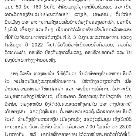
ແມ່ນ 50 ພັນ- 180 ພັນກີບ ສຳລັບເມນູທີ່ລູກຄ້ານິຍົມຊົມຊອບ ແລະ ເປັນ
ເອກະລັກຂອງຮ້ານແມ່ນປະເພດກ້ອຍປາ, ແກງປາ, ເອາະອ່ອມ, ຕົ້ມໄກ່ຢາ
ພື້ນເມືອງ ແລະ ອາຫານຕາມສັ່ງແບບພື້ນບ້ານທ້ອງຖິ່ນຂອງພວກເຮົາ, ນອກນັ້ນ
ຍັງມີເຝີ, ເຂົ້າປຽກ ແລະ ອື່ນໆ ເຊິ່ງບອກໄດ້ເລີຍວ່າຮ້ານເຮົາມີເອກະລັກສະເພາະ
ທ່ີບໍຄືໃຜ ຈົນສາມາດຍາດໄດ້ລາງວັນທີ 2, 3 ໃນງານເທສະການອາຫານ ແຂວງ
ໄຊສົມບູນ ປີ 2022 ຈົນໄດ້ຮັບໃບຍ້ອງຍໍເປັນຄອບຄົວຕົວແບບ, ຄອບຄົວ
ວັດທະນະທຳ, ຄອບຄົວ ປ້ອງກັນຊາດເຂັ້ມແຂງ, ຄອບຄົວປອດຄະດີ ແລະ ໃບ
ຍ້ອງຍໍປະເພດຕ່າງໆຈຳນວນໜຶ່ງ.
ນາງ ວິລາພົນ ທອງສະຫວັນ ໃຫ້ຮູ້ຕື່ມວ່າ: ໃນຕໍ່ໜ້າທາງຮ້ານອາຫານ ສົມວິ
ໄລ ຈະມີແຜນປັບປຸງສະຖານທີ່ຮ້ານອາຫານ ໃຫ້ກວ້າງຂວາງກວ່າເກົ່າ ເພື່ອ
ອຳນວຍຄວາມສະດວກໃຫ້ແກ່ລູກຄ້າ ແລະ ຈະເນັ້ນການບໍລິການ ບໍ່ວ່າຈະເປັນ
ເມນູອາຫານຕ່າງໆໃຫ້ວ່ອງໄວ, ເນັ້ນສະອາດ ລົດຊາດແຊບຖືກໃຈລູກຄ້າ. ນາງ
ວິລາພົນ ທອງສະຫວັນ ຍັງໄດ້ເຊີນຊວນແຂກທັງພາຍໃນ ແລະ ຕ່າງປະເທດທີ່
ເດີນທາງຜ່ານ ແຂວງໄຊສົມບູນ ກໍ່ມາສາມາດມາແວ່ຊິມລົດຊາດອາຫານສົມວິ
ໄລໄດ້, ຮ້ານຕັ້ງຢູ່ບ້ານຜາສະຫງົບ ເມືອງອານຸວົງ ແຂວງໄຊສົມບູນ ເຊິ່ງເປີດບໍລິ
ການທຸກໆວັນ ນັບແຕ່ວັນຈັນ-ວັນທິດ ເລິ່ມເວລາ 7:00 ໂມງເຊົ້າ ຫາ 23:00
ໂມງກາງຄືນ ຫລື ຢາກໂທສັ່ງຈ່ອງອາຫານໄວ້ລ່ວງໜ້າສາມາດຕິດຕໍ່ໄດ້ທີ່ເບີ: