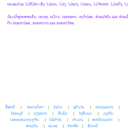
ປະກອບດ້ວຍ ໄມ້ທີ່ມີຄ່າ ເຊັ່ນ ໄມ້ແປກ, ໄມ້ດູ່, ໄມ້ແດງ, ໄມ້ແຄນ, ໄມ້ຈຳປາປ່າ, ໄມ້ປະດົງ, ໄ
ມີແມ່ນ້ຳຫຼາຍສາຍເຊັ່ນ: ເຊກອງ, ເຊໂດນ, ເຊຂະໝານ, ເຊນ້ຳນ້ອຍ, ຫ້ວຍລຳພັນ ແລະ ຫ້ວຍອື່ນໆ
ຕົກ ຂະໜາດນ້ອຍ, ຂະໜາດກາງ ແລະ ຂະໜາດໃຫຍ່.
ຜົ້ງສາລີ
|
ຫລວງນໍ້າທາ
|
ບໍແກ້ວ
|
ອຸດົມໄຊ
|
ຫລວງພະບາງ
|
ໄຊຍະບູລີ
|
ຊຽງຂວາງ
|
ຫົວພັນ
|
ໄຊສົມບຸນ
|
ວຽງຈັນ
ນະຄອນຫລວງວຽງຈັນ
|
ບໍລິຄໍາໄຊ
|
ຄໍາມ່ວນ
|
ສະຫວັນນະເຂດ
|
ສາລະວັນ
|
ເຊກອງ
|
ຈໍາປາສັກ
|
ອັດຕະປຶ