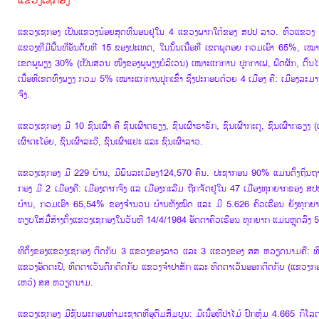
ແຂວງເຊກອງ
ແຂວງເຊກອງ ເປັນແຂວງນ້ອຍສຸດທີ່ນອນຢູ່ໃນ 4 ແຂວງພາກໃຕ້ຂອງ ສປປ ລາວ. ທົ່ວແຂວງ ມີ
ແຂວງທີ່ມີພື້ນທີ່ອັນດັບທີ 15 ຂອງປະເທດ, ໃນນັ້ນເນື້ອທີ່ ເຂດພູດອຍ ກວມເອົາ 65%, ເໝ
ເຂດພູພຽງ 30% (ເປັນສ່ວນ ໜຶ່ງຂອງພູພຽງບໍລິເວນ) ເໝາະແກ່ການ ປູກກາເຟ, ພືດຜັກ, ຕົ້ນໄ
ເນື້ອທີ່ເຂດທົ່ງພຽງ ກວມ 5% ເໝາະແກ່ການປູກເຂົ້າ ຊຶ່ງປະກອບດ້ວຍ 4 ເມືອງ ຄື: ເມືອງລະມ
ຈຶງ.
ແຂວງເຊກອງ ມີ 10 ຊົນເຜົ່າ ຄື ຊົນເຜົ່າຕຣຽງ, ຊົນເຜົ່າຮາຣັກ, ຊົນເຜົ່າກະຕູ, ຊົນເຜົ່າກຣຽງ (
ເຜົ່າຕະໂອ້ຍ, ຊົນເຜົ່າລະວີ, ຊົນເຜົ່າແຢະ ແລະ ຊົນເຜົ່າລາວ.
ແຂວງເຊກອງ ມີ 229 ບ້ານ, ມີພົນລະເມືອງ
124,570 ຄົນ
. ປະຊາກອນ 90% ແມ່ນຕັ້ງຖິ່ນຖາ
ກອງ ມີ 2 ເມືອງຄື: ເມືອງດາກຈຶງ ແລ ເມືອງກະລືມ ຖືກຈັດຢູ່ໃນ 47 ເມືອງທຸກຍາກຂອງ 
ບ້ານ, ກວມເອົາ 65,54% ຂອງຈຳນວນ ບ້ານທັງໝົດ ແລະ ມີ 5.626 ຄົວເຮືອນ ຍັງທຸກຍ
ທຽບໃສ່ມື້ສ້າງຕັ້ງແຂວງເຊກອງໃນວັນທີ 14/4/1984 ອັດຕາຄົວເຮືອນ ທຸກຍາກ ແມ່ນຫຼຸດລົງ
ທີ່ຕັ້ງຂອງແຂວງເຊກອງ ຕິດກັບ 3 ແຂວງຂອງລາວ ແລະ 3 ແຂວງຂອງ ສສ ຫວຽດນາມຄື: ທິດ
ແຂວງອັດຕະປື, ທິດຕາເວັນຕົກຕິດກັບ ແຂວງຈຳປາສັກ ແລະ ທິດຕາເວັນອອກຕິດກັບ (ແຂວງ
ເຫວ້) ສສ ຫວຽດນາມ.
ແຂວງເຊກອງ ມີຊັບພະກອນທຳມະຊາດທີ່ອຸດົມສົມບູນ: ມີເນື້ອທີ່ປ່າໄມ້ ປົກຫຸ້ມ 4.665 ກິໂ