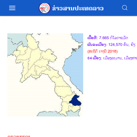
ເນື້ອທີ:
7.665 ກິໂລຕາແມັດ
ພົນລະເມືອງ:
124,570 ຄົນ, ຍີງ
(ສະຖິຕິ ກາງປີ 2018)
04 ເມືອງ
: ເມືອງລະມານ, ເມືອງທ່າ