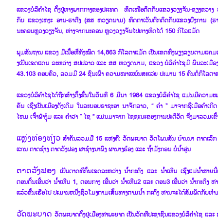
ແຂວງ​ບໍລິ​ຄຳ​ໄຊ ຕັ້ງ​ປູ່​ທາງ​ພາກ​ກາງຂອງ​ປະ​ເທດ ​ ທິດ​ເໜືອຕິດ​ກັບ​ແຂວງ​ວຽງຈັນ-ຊຽງຂວາງ ທ
ກັບ ​ແຂວງ​ເຫ​ງະ​ ອານ-ຮາ​ຕີງ (ສສ ຫວຽດນາມ) ທິດຕາ​ເວັນ​ຕົກ​ຕິດ​ກັບ​ແຂວງ​ບືງການ (ຮາຊ
ນະຄອນຫຼວງວຽງຈັນ, ຫ່າງ​ຈາກ​ນະຄອນ ຫຼວງ​ວຽງ​ຈັນ​ໄປ​ທາງ​ທິດໄຕ້ 150 ກິ​ໂລ​ແມັດ
ພູມ​ສັນຖານ ແຂວງ​ ມີ​ເນື້ອ​ທີ່​ທັງໝົດ 14,863 ກິໂລຕາແມັດ ເປັນ​ເຂດ​ທົ່ງພຽງ​ລຽບ​ຕາມ​ແຄມ​ແມ່ນ
ງ​ເປັນ​ເຂດ​ແດນ ລະ​ຫວ່າງ ສປປລາວ ແລະ​ ສສ ຫວຽດນາມ, ແຂວງ​ ບໍລິ​ຄຳ​ໄຊ​ມີ ພົນລະ​ເມື
43.103 ຄອບຄົວ, ລວມມີ 24 ຊົນ​ເຜົ່າ ຄວາມ​ໜາ​ແໜ້ນ​ສະ​ເລ່ຍ ປະມານ 15 ຄົນ​ຕໍ່​ກິ​ໂລ​ຕາ
ແຂວງ​ບໍລິ​ຄຳ​ໄຊ​ໄດ້​ຖືກ​ສ້າງຕັ້ງຂື້ນ​ໃນ​ວັນ​ທີ 6 ມີນາ 1984 ແຂວງບໍລິ​ຄຳ​ໄຊ ​ແມ່ນ​ມີ​ຄວາມ​ໝາ
ຄັນ ​ເຊື່​ງ​ເປັນ​ເມືອງ​ດັງ​ເດີມ ​ໃນ​ລະບອບ​ຣາຊະ​ອາ ນາຈັກ​ລາວ, “ ຄຳ ” ມາ​ຈາກ​ຊື່​ເມື​ອຄຳ​ເກີດ ​ເຊ
ໄຫມ ​ເຈົ້າຟ້າ​ງຸ້ມ ​ແລະ ຄຳ​ວ່າ “ ​ໄຊ ” ​ແມ່ນ​ມາ​ຈາກ​ ໄຊຊະນະ​ຂອງ​ການ​ປະຕິວັດ ຈື່ງ​ມາ​ລວມ​ເຂົ້າກ
ແຫຼ່ງທ່ອງ​ທ່ຽວ
ສຳຄັນ​ລວມມີ 15 ​ແຫ່ງຄື: ວັດ​ພະ​ບາດ ວັດ​ໂພນ​ສັນ ບ້າ​ນນາ ຕາດ​ເລິກ ຕ
ແກນ ຕາດ​ຊ້າງ ຕາດ​ວັງ​ຟອງ ຜາ​ຊ້າງ​ນາ​ພົງ ຜາ​ນາງ​ຮ້ອງ ​ແລະ ຖ້ຳມັງກອນ ບໍ່​ນ້ຳອຸ່ນ
ຕາດ​ວັງ​ຟອງ
ເປັນຕາ​ດທ່ີ​ກັ້ນ​ເຂດ​ລະຫວ່າງ ນ້ຳ​ກະດິງ ​ແລະ ນ້ຳ​ເທີນ ​ເຊື່​ງ​ແມ່​ນ້ຳ​ສາຍ​ນີ້​ເປ
ຕອນ​ຕົ້ນ​ເອີ້ນ​ວ່າ ນ້ຳ​ເທີນ 1, ຕອນ​ກາງ ເອີ້ນ​ວ່າ ນ້ຳ​ເທີນ2 ​ແລະ ຕອນ3 ເອີ້ນ​ວ່າ ນ້ຳ​ກະດິງ 
ແລ້ວ​ຂື້ນ​ເຣືອ​ໄປ ປະມານຫນື່ງຊົ່ວ​ໂມງ​ຕາມ​ເສັ້ນທາງ​ຕາມ​ນ້ຳ ກະດິງ ທ່ານ​ຈະ​ໄດ້​ສັມພັດ​ກັບ​ທຳ​ມະ
ວັດ​ພະ​ບາດ
ວັດ​ພະ​ບາດ​ຕັ້ງ​ຢູ່​ເມືອງ​ທ່າ​ພະຍາດ ​ເປັນ​ວັດ​ທີ​ປະຊາຊົນ​ແຂວງ​ບໍລິ​ຄຳ​ໄຊ ​ແ