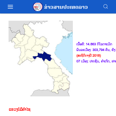
ເນື້ອທີ: 14.863 ກິໂລຕາແມັດ
ພົນລະເມືອງ: 303,794 ຄົນ, ຍີ
(ສະຖິຕິກາງປີ 2018)
07 ເມືອງ: ປາກ​ຊັນ, ຄຳ​ເກີດ, ທ່າ​
ແຂວງ​ບໍລິ​ຄຳ​ໄຊ