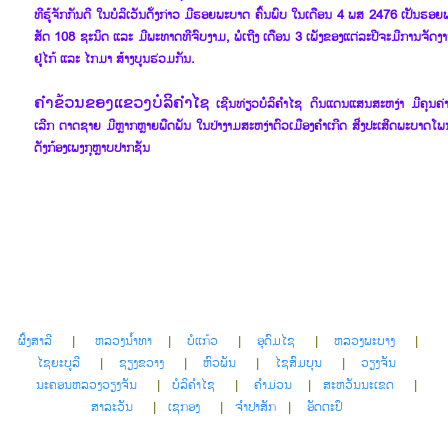
ທີ​ຮູ້ຈັກ​ກັນ​ດີ ​ໃນ​ບໍລິ​ເວັນ​ດັ່ງກ່າວ​ ມີ​ຮອຍ​ພະ​ບາດ ຄົ້ນ​ພົບ ​ໃນ​ເດືອນ 4 ພສ 2476 ​ເປັນ​ຮອຍ
ສັດ 108 ຊະນິດ ​ແລະ ມີພະທາດ​ທີ​ຈົບງາມ, ພໍ​ເຖີງ​ ເດືອນ 3 ​ເພັງ​ຂອງ​ແຕ່ລະ​ປີ​ຈະ​ມີ​ການຈັດ​ງານ​
ຢູ່​ໄກ້ ​ແລະ ​ໄກ​ມາ​ ສ້າງ​ບູນຮ່ວມ​ກັນ.
ຄຳຂ້ວນຂອງ​ແຂວງ​ບໍລິ​ຄຳ​ໄຊ
​ເຊີນ​ທ່ຽວບໍລິ​ຄຳ​ໄຊ ດິນ​ແດນ​ແສນ​ສະຫງ່າ ມີ​ຄຸນຄ່າ
ເລີກ ຕາດ​ຊາຍ ມີຫຼາກຫຼາຍພືດ​ພັນ ​ໃນ​ປ່າ​ງາມ​ສະຫງ່າ​ຕົວ​ເມືອງ​ຄຳ​ເກີດ ສີ່​ງ​ປະ​ເສີດ​ພະ​ບາດ​ໂພ
ດັງ​ກ້ອງ​ເພງ​ກຸຫຼາບປາກ​ຊັນ
ຜົ້ງສາລີ
|
ຫລວງນໍ້າທາ
|
ບໍແກ້ວ
|
ອຸດົມໄຊ
|
ຫລວງພະບາງ
|
ໄຊຍະບູລີ
|
ຊຽງຂວາງ
|
ຫົວພັນ
|
ໄຊສົມບຸນ
|
ວຽງຈັນ
ນະຄອນຫລວງວຽງຈັນ
|
ບໍລິຄໍາໄຊ
|
ຄໍາມ່ວນ
|
ສະຫວັນນະເຂດ
|
ສາລະວັນ
|
ເຊກອງ
|
ຈໍາປາສັກ
|
ອັດຕະປຶ