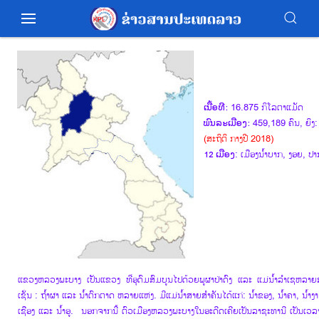
ເນື້ອທີ:
16.875 ກິໂລຕາແມັດ
ພົນລະເມືອງ:
459,189 ຄົນ, ຍິງ
(ສະຖິຕິ ກາງປີ 2018)
12 ເມືອງ
: ເມືອງນ້ຳບາກ, ງອຍ, 
ແຂວງຫລວງພະບາງ ເປັນແຂວງ ທີ່ອຸດົມສົມບູນໄປດ້ວຍພູຜາປ່າດົງ ແລະ ແມ່ນ້ຳລຳເຊຫລາຍ
ເຊັ່ນ : ຖ້ຳຜາ ແລະ ນ້ຳຕົກຕາດ ຫລາຍແຫ່ງ.
ມີແມ່ນ້ຳສາຍສຳຄັນໄດ້ແກ່: ນ້ຳຂອງ, ນ້ຳຄາ, ນ້ຳງາ, 
ເຊືອງ ແລະ ນ້ຳອູ. ນອກຈາກນີ້ ຕົວເມືອງຫລວງພະບາງໃນອະດີດເຄີຍເປັນລາຊະທານີ ເປັນເວລ