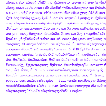
ເມືອງຊວາ. ຕໍ່ມາ ເມື່ອຂຸນລໍ ເຈົ້າຊີວິດລາວ ຢູ່ເມືອງກາຫລົງ ໜອງແສ ຫລື ພາສາຈີນ ເອີ້ນວ່າ
ເມືອງຢູ່ຕາມລ່ອງ ແມ່ນ້ຳຂອງ ແລະ ຕີເອົາ ເມືອງນີ້ໄດ້ ຈິ່ງເອີ້ນວ່າເມືອງຊຽງທອງ ແລະ ຕັ້ງຂຶ້
ຄ.ສ 757. ມາເຖິງປີ ຄ.ສ 1560, ເຈົ້າໄຊຍະເສດຖາ ເຫັນວ່າເມືອງຊຽງທອງ ມີທີ່ຕັ້ງຄັບແຄບ
ຊຶ່ງເປັນສັດຕູ ກັບເມືອງ ຊຽງທອງ ຈິ່ງເຫັນສົມຄວນຍ້າຍ ລາຊະທານີ ລົງມາຢູ່ວຽງຈັນ ຊຶ່ງເປ
ຂວາງ. ເນື່ອງຈາກວ່າພະພຸດທະຮູບອົງສຳຄັນ ອົງໜຶ່ງຄື ພະບາງຍັງຄົງສະຖິດ ຢູ່ທີ່ຊຽງທອງ, ເມືອງ
ເປັນຕົ້ນມາ. ນະຄອນຫລວງພະບາງ ມີບູຮານສະຖານ ແລະ ວັດ ວາອາຣາມເກົ່າແກ່ຫລາຍຮ້ອຍປີເຊັ່ນ
ລາດ (ຄ.ສ. 1500). ວັດຊຽງທອງ, ວັດມະໂນລົມ, ວັດແສນ ແລະ ອື່ນໆ. ການຂຸດພົບເຕົາເຜົາ ແລະ 
ສັງຄະໂລກ (ເຄື່ອງປັ້ນດິນເຜົາເຄືອບນ້ຳຢາ ແລະ ແຕ້ມດອກດວງໃສ່) ຢູ່ຫລາຍແຫ່ງໃນແຂວງ
ຫລວງພະບາງ ເປັນແຫລ່ງຜະລິດທີ່ສຳຄັນ ບ່ອນໜຶ່ງໃນພາກພື້ນນີ້. ສະເໜ່ອັນໜຶ່ງຂອງຫລວງພ
ຫລວງພະບາງ ທີ່ຢູ່ພາຍໃຕ້ອາລັກຂາຂອງຝຣັ່ງ ໃນທ້າຍສະຕະວັດທີ່ 19 ຊຶ່ງປະສົມ ປະສານ ລະຫວ
ຫລວງພະບາງ. ປະຊາຊົນແຕ່ລະທ້ອງຖິ່ນ ຍັງມີການຂັບລຳທີ່ເປັນເອກະລັກ ຂອງຕົນເອງເຊັ່ນ: ທ
ສ້າວ, ຂັບເຈີ່ມເອີຍ, ຂັບເຕີມລ່ອງໂຕກ, ຂັບລື້ ແລະ ຂັບມົ້ງ. ການຫັດຖະກຳເຊັ່ນ: ການຕຳຜ້າທໍ
ຂັນໝາກນ້ຳກ້ຽງ, ຊຶ່ງຊາວຫລວງພະບາງ ຍັງສືບທອດ ກັນມາຈົນເຖິງປະຈຸບັນ. ສ່ວນອາຫານທີ່
ແຜ່ນ, ນ້ຳປູ, ນ້ຳຜັກ, ສົ້ມໄຂ່ປາມຶກ...ຍ້ອນວ່າມີແມ່ນ້ຳລຳເຊຫລາຍ ຊາວຫລວງພະບາງ ຈິ່ງມີ
ກັບແມ່ນ້ຳ. ປະຊາຊົນຫລວງພະບາງ ປະກອບດ້ວຍຫລາຍຊົນເຜົ່າເຊັ່ນ: ລາວ, ລື້, ໄທຂາວ,
ຍວນພວນ, ຮອກ, ລະເມັດ, ກະຊັກ, ພູນ້ອຍ ... ຍ້ອນມີ ເອກະລັກ ຂອງເມືອງບູຮານ ທີ່ມີອາຍ
ປະກາດໃຫ້ເປັນມໍລະດົກໂລກ ເມື່ອປີ ຄ. ສ 1998 ໂດຍອົງການສະຫະປະຊາຊາດ ເພື່ອການສຶກສ
ເມືອງຫລວງພະບາງ ໄດ້ກາຍເປັນ ເມືອງໜ້າທ່ອງທ່ຽວອັນດັບ 1 ຂອງໂລກ.