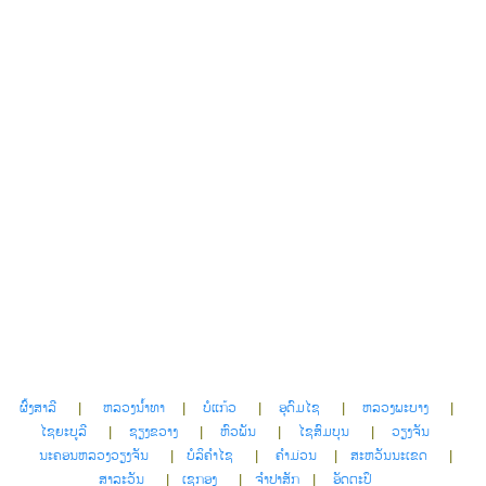
ຜົ້ງສາລີ
|
ຫລວງນໍ້າທາ
|
ບໍແກ້ວ
|
ອຸດົມໄຊ
|
ຫລວງພະບາງ
|
ໄຊຍະບູລີ
|
ຊຽງຂວາງ
|
ຫົວພັນ
|
ໄຊສົມບຸນ
|
ວຽງຈັນ
ນະຄອນຫລວງວຽງຈັນ
|
ບໍລິຄໍາໄຊ
|
ຄໍາມ່ວນ
|
ສະຫວັນນະເຂດ
|
ສາລະວັນ
|
ເຊກອງ
|
ຈໍາປາສັກ
|
ອັດຕະປຶ