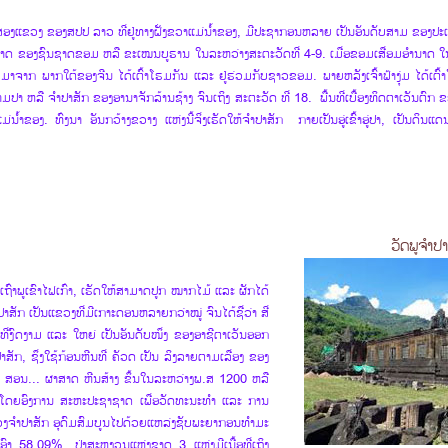
ອງແຂວງ ຂອງສປປ ລາວ ທີ່ຢູ່ທາງຝັ່ງຂວາແມ່ນ້ຳຂອງ, ມີປະຊາກອນຫລາຍ ເປັນອັນດັບສາມ ຂອງປະ
າດ ຂອງຊົນຊາດຂອມ ຫລື ຂະເໝນບູຮານ ໃນລະຫວ່າງສະຕະວັດທີ່ 4-9. ເມື່ອຂອມເສື່ອມອຳນາດ ໃນ
ຍມາຈາກ ພາກໃຕ້ຂອງຈີນ ໄດ້ເຕົ້າໂຮມກັນ ແລະ ຢູ່ຮ່ວມກັບຊາວຂອມ. ພາຍຫລັງເຈົ້າຟ້າງຸ່ມ ໄດ້ເຕົ້
ປາ ຫລື ຈຳປາສັກ ຂອງອານາຈັກລ້ານຊ້າງ ຈົນເຖິງ ສະຕະວັດ ທີ່ 18. ພື້ນທີ່ເບື້ອງທິດຕາເວັນຕົກ 
້ຳຂອງ. ທົ່ງນາ ອັນກວ້າງຂວາງ ແຫ່ງນີ້ຈິ່ງເຮັດໃຫ້ຈຳປາສັກ ກາຍເປັນອູ່ເຂົ້າອູ່ປາ, ເປັນດິນແດນ
ວັດພູຈໍາປ
ເຖົ່າພູເຂົາໄຟເກົ່າ, ເຮັດໃຫ້ສາມາດປູກ ໝາກໄມ້ ແລະ ຜັກໄດ້
ປາສັກ ເປັນແຂວງທີ່ມີເກາະດອນຫລາຍກວ່າໝູ່ ຈົນໄດ້ຊື່ວ່າ ສີ່
ທີ່ງົດງາມ ແລະ ໃຫຍ່ ເປັນອັນດັບໜຶ່ງ ຂອງອາຊີຕາເວັນອອກ
າສັກ, ຊຶ່ງໃຊ້ກ້ອນຫີນທີ່ ຄັວດ ເປັນ ລິງລາຍຕາມເລື່ອງ ຂອງ
ະ ສອນ... ຜາສາດ ຫີນສ້າງ ຂຶ້ນໃນລະຫວ່າງພ.ສ 1200 ຫລື
 ໂດຍອົງການ ສະຫະປະຊາຊາດ ເພື່ອວັດທະນະທຳ ແລະ ການ
າ​ສັກ​ ອຸ​ດົມ​ສົມ​ບູນ​ໄປ​ດ້ວຍ​ແຫລ່ງ​ຊັບ​ພະ​ຍາ​ກອນ​ທຳ​ມະ​
ອົາ 58,09%, ​ປ່າ​ສະ​ຫງວນ​ແຫ່ງ​ຊາດ 3 ແຫ່ງ​ມີ​ເນື້ອ​ທີ່​ເຖິງ