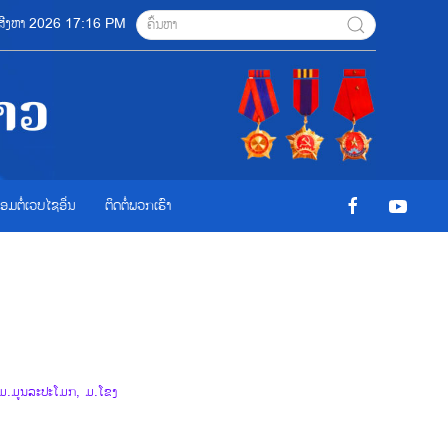
7 ສີງຫາ 2026 17:16 PM
ື່ອມຕໍ່ເວບໄຊອ່ືນ
ຕິດຕໍ່ພວກເຮົາ
 ມ.ມູນລະປະໂມກ, ມ.ໂຂງ