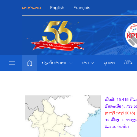
ພາສາລາວ
English
Français
ກ່ຽວກັບຂ່າວສານ
ຂ່າວ
ຮູບພາບ
ວີດີໂອ
ເນື້ອທີ:
15.415 ກິໂລ
ພົນລະເມືອງ:
733,58
(ສະຖິຕິ ກາງປີ 2018)
10 ເມືອງ
: ມ.ບາຈຽງຈ
ແລະ ມ.ຈຳປາສັກ