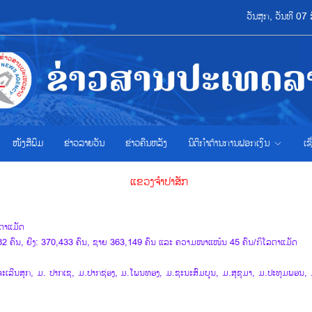
ວັນສຸກ, ວັນທີ 0
ໜັງສືພິມ
ຂ່າວ​ລາຍ​ວັນ
ຂ່າວຄືນຫລັງ
ນິຕິກຳຕ້ານການຟອກເງິນ
ເຊ
ແຂວງ​ຈຳປາ​ສັກ
ຕາແມັດ
2 ຄົນ, ຍີງ: 370,433 ຄົນ, ຊາຍ 363,149 ຄົນ ແລະ ຄວາມໜາແໜ້ນ 45 ຄົນ/ກິໂລຕາແມັດ
ະເລີນສຸກ, ມ. ປາກເຊ, ມ.ປາກຊ່ອງ, ມ.ໂພນທອງ, ມ.ຊະນະສົມບູນ, ມ.ສຸຂຸມາ, ມ.ປະທຸມພອນ,