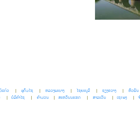
ບໍແກ້ວ
|
ອຸດົມໄຊ
|
ຫລວງພະບາງ
|
ໄຊຍະບູລີ
|
ຊຽງຂວາງ
|
ຫົວພັນ
ນ
|
ບໍລິຄໍາໄຊ
|
ຄໍາມ່ວນ
|
ສະຫວັນນະເຂດ
|
ສາລະວັນ
|
ເຊກອງ
|
ຈ