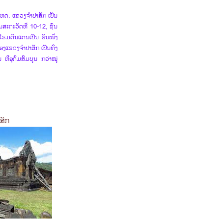
ເທດ. ແຂວງຈຳປາສັກ ເປັນ
ສະຕະວັດທີ່ 10-12, ຊົນ
າໂຮມດິນແດນເປັນ ອັນໜຶ່ງ
ຂອງແຂວງຈຳປາສັກ ເປັນທົ່ງ
 ທີ່ອຸດົມສົມບູນ ກວ່າໝູ່
າສັກ