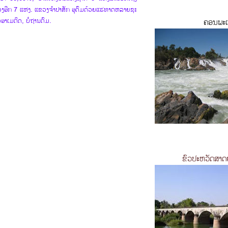
ອີກ 7 ແຫ່ງ. ແຂວງ​ຈຳ​ປາ​ສັກ​ ອຸດົມດ້ວຍແຮ່​ທາດ​ຫລາຍ​ຊະ​
ວ​ອາ​ເມ​ຕິດ​, ບໍ່​ຖ່ານ​ຕົມ​.
ຄອນພະເພ
ຂົວປະຫວັດສາດຢ