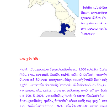
ຈຳປາສັກ ແມ່ນໜຶ່ງໃນສ
ດິນແດນ ແຫ່ງປະຫວັດສ
ຊາດລາວ ທີ່ເຄື່ອນ ຍ້າ
ອັນດຽວກັນ ອານາຈັກຈາມ
ພຽງ ລ່ອງລຽບຕາມລຳແມ່ນ
ໃນສປປ ລາວ.
ແຂວງ​​ຈຳປາ​ສັກ
ຈໍາປາສັກ ມີພູພຽງບໍລະເວນ ຊຶ່ງສູງກວ່າລະດັບນ້ຳທະເລ 1.000 ກວ່າແມັດ ເປັນດິນ
ດີເຊັ່ນ: ກາເຟ, ໝາກສະເວີ່, ມັນຝຣັ່ງ, ກະລຳປີ, ກາລົດ, ຜັກບົ່ວໃຫຍ່... ແຂວງຈຳ
ພັນດອນ ຫລື ສີພັນດອນ. ເຂດຊາຍແດນໃຕ້ສຸດ ແມ່ນແກ້ງໃຫຍ່ລີ່ຜີ ອັນເປັນແກ້ງ
ສ່ຽງໃຕ້. ນອກຈາກນັ້ນ ຈຳປາສັກຍັງມີຜາສາດຫີນ ທີ່ເອີ້ນຕິດປາກກັນວ່າ ວັດພູຈຳປ
ສາສະໜາພາມ ເຊັ່ນ: ພະສີວະ, ພະນາຣາຍ, ພະວິດສະນຸ, ນາງຟ້າ ຫລື ນາງ ອັບປ
ຄ.ສ 700. ປີ 2003. ຜາສາດຫີນວັດພູຈຳປາສັກຖືກປະກາດ ເປັນມໍລະດົກໂລກ
ສຶກສາ (ອຸຍແມັສໂກ). ບຸນວັດພູ ຖືກຈັດຂຶ້ນໃນເດືອນສາມເພັງ ຂອງ ທຸກໆ ປີ. ແຂວງ​ຈຳ​ປ
ຊາດ, ໃນ​ນັ້ນ​ເນື້ອ​ທີ່​ກະ​ສິ​ກຳ​ກວມ 37%, ເນື້ອ​ທີ່​ປ່າ​ 895.500 ​ເຮັກ​ຕາ ກວມ​ເ