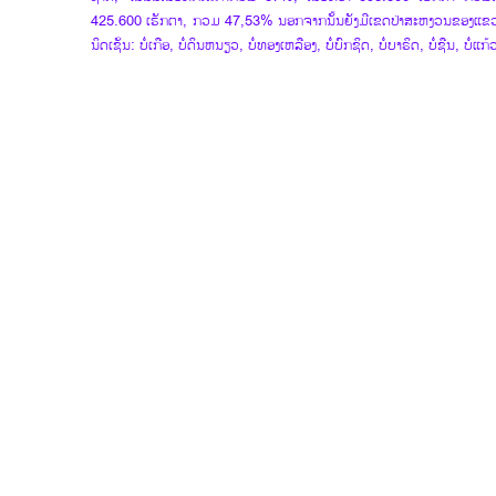
425.600 ເຮັກຕາ, ກວມ 47,53% ນອກ​ຈາກ​ນັ້ນ​ຍັງ​ມີ​ເຂດ​ປ່າ​ສະ​ຫງວນ​ຂອງ​ແຂວງ​
ນິດ​ເຊັ່ນ:​ ບໍ່​ເກືອ​,​ ບໍ່​ດິນ​ຫນຽວ​, ບໍ່​ທອງ​ເຫລືອງ,​ ບໍ່​ບົກ​ຊິດ​, ບໍ່​ບາ​ຣິດ​, ບໍ່​ຊືນ​, ບໍ່​ແກ້