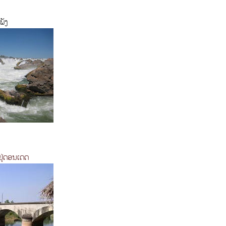
ັງ
ູ່ດອນເດດ