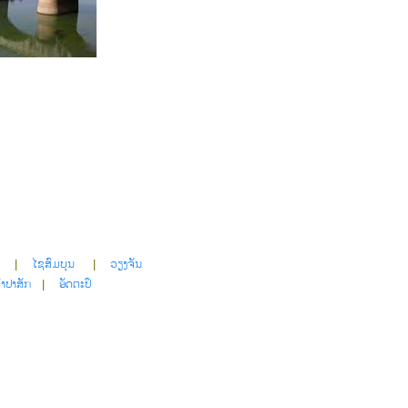
|
ໄຊສົມບຸນ
|
ວຽງຈັນ
ໍາປາສັກ
|
ອັດຕະປຶ