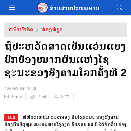
ຫນ້າທຳອິດ
ທ່ອງທ່ຽວ
ຖືປະຫວັດສາດເປັນແວ່ນແຍງ
ປົກປ້ອງໝາກຜົນແຫ່ງໄຊ
ຊະນະຂອງສົງຄາມໂລກຄັ້ງທີ 2
12/05/2025 15:06
Email
Print
3172
ພິ​ທີ​ສະ​ເຫລີມ ​ສະຫລອງ ວັນ​ໄຊ​ຊະ​ນະ​ ຂອງ​ສົງ​ຄາມ ​
ຂປລ
ປ້ອງ​ກັນ​ປິ​ຕຸ​ພູມ ສະ​ຫະ​ພາບ​ໂຊ​ວຽດ ​ຄົບ​ຮອບ 80 ປີ ໄດ້​ຈັດ​ຂຶ້ນ ​ຢ່າງ​