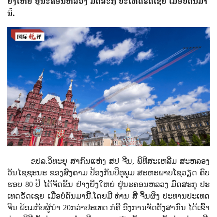
ຍິ່ງໃຫຍ່ ຢູ່​ນະ​ຄອນຫລວງ​ ມົ​ດສະ​ກູ ​ປະ​ເທດ​ຣັດ​ເຊຍ ເມື່ອບໍ່ດົນມາ
ນີ້.
ຂປລ.ວິທະຍຸ ສາກົນແຫ່ງ ສປ ຈີນ,
ພິ​ທີ​ສະ​ເຫລີມ ​ສະຫລອງ
ວັນ​ໄຊ​ຊະ​ນະ​ ຂອງ​ສົງ​ຄາມ ​ປ້ອງ​ກັນ​ປິ​ຕຸ​ພູມ ສະ​ຫະ​ພາບ​ໂຊ​ວຽດ ​ຄົບ​
ຮອບ
80
ປີ ໄດ້​ຈັດ​ຂຶ້ນ ​ຢ່າງ​ຍິ່ງໃຫຍ່ ຢູ່​ນະ​ຄອນຫລວງ​ ມົ​ດສະ​ກູ ​ປະ​
ເທດ​ຣັດ​ເຊຍ ເມື່ອບໍ່ດົນມານີ້.ໂດຍມີ
ທ່ານ ​ສີ ​ຈິ້ນ​ຜິງ ປະ​ທານ​ປະ​ເທດ​
ຈີນ ພ້ອມ​ກັບ​ຜູ້​ນຳ
20​
ກວ່າປະ​ເທດ ​​ກໍ​ຄື
ອົງ​ການ​ຈັດ​ຕັ້ງສາ​ກົນ​ ໄດ້​ເຂົ້າ​