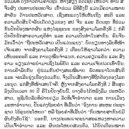
ຮ່ວມ​ພິ​ທີ ​ດັ່ງ​ກ່າວ​ຕາມ​ຄຳ​ເຊີນ.
ຫາງ​ສຽງ​ ຣັດ​ເຊຍ ​ເຫັນ​ວ່າ:
ທ່ານ ​ສີ ​
ຈິ້ນ​ຜິງ
ປະ​ທານ​ປະ​ເທດ​ຈີນ ​ເຂົ້າ​ຮ່ວມ ​ພິ​ທີ​ຄັ້ງ​ນີ້ ​ແມ່ນ​ມີ​ຄວາມ​ໝາຍ​
ສຳ​ຄັນ ​ດ້ານ​ປະ​ຫວັດ​ສາດ
,
ເຊິ່ງ​ສະ​ແດງ​ໃຫ້​ເຫັນ​ເຖິງ ​ສະ​ຕິ ແລະ
ຄວາມ​ຕັດ​ສິນ​ໃຈ​ອັນ​ເດັດ​ດ່ຽວ​ຂອງ​ ສປ ຈີນ ແລະ
ຣັດ​ເຊຍ ​ທີ່​ຮ່ວມ​
ກັນປົກ​ປ້ອງໝາກ​ຜົນ ​ແຫ່ງ​ໄຊ​ຊະ​ນະ ​ຂອງ​ສົງ​ຄາມ​ໂລກ​ຄັ້ງ​ທີ
2,
ກໍ​ຄື
ປົກ​ປັກ​ຮັກ​ສາ​ຄວາມ​ຍຸ​ຕິ​ທຳ ແລະ ຄວາມ​ເປັນ​ທຳ​ໃນ​ສາ​ກົນ. ຄົນ​ຈີນ​
ມັກ​ເວົ້າ​ວ່າ “ຖື​ປະ​ຫ​ວັດ​ສາດ ​ເປັນ​ແວ່ນ​ແຍງ”.
ບົດ​ຮຽນ​​ທາງ​ລົບທີ່​ໜ້າ​
ເຈັບ​ແສບ​ ຈາກ​ສົງ​ຄາມ​ໂລກ​ຄັ້ງ​ທີ
2
ເຕືອນ​ໃຫ້​ຊາວ​ໂລກວ່າ: ຄວາມ​
ເຫັນ​ອະ​ຄະ​ຕິ ແລະ ການ​ດູ​ໝິ່ນ​ຈຳ​ແນກ
,
ຄວາມ​ຄຽດ​ແຄ້ນ ແລະ ສົງ​
ຄາມ ພຽງ​ແຕ່​ຈະ​ນຳ​​ມາ​ເຊິ່ງ​ໄພ​ພິ​ບັດ ແລະ
ຄວາມ​ເຈັບ​ປວດ​ເທົ່າ​ນັ້ນ
;
ການ​ເຄົາ​ລົບ​ກັນ ຢູ່​ຮ່ວມ​ກັນ​ຢ່າງ​ສະ​ເໝີ​ພາບ
ພັດ​ທະ​ນາ​ໂດຍ​ສັນ​ຕິ
ແລະ ຈະ​ເລີນ​ຮຸ່ງ​ເຮືອງ​ຮ່ວມ​ກັນ
,
ຈຶ່ງ​ເປັນ​ເສັ້ນ​ທາງ​ທີ່​ຖືກ​ຕ້ອງ​ຂອງ​ໂລກ​
ມະ​ນຸດ.
ແຕ່​ສິ່ງ​ທີ່​ໜ້າ​ເສຍ​ໃຈ​ຄື: ຫຼັງ​ຈາກ​ສົງ​ຄາມ​ໂລກ​ຄັ້ງ​ທີ
2
​ສິ້ນ​ສຸດ​
ລົງເປັນ​ເວ​ລາ
80
ປີ ຄື​ໃນ​ປັດ​ຈຸ​ບັນ​ນີ້
,
ບາງ​ຄົນ​ໄດ້ຫລົງ​ລືມ ​ປະ​ຫວັດ​
ສາດ
,
ຊູ​ຊີ​ເຮັດ​ລັດ​ທິ​ຝ່າຍ​ດຽວ
ລັດ​ທິ​ເຈົ້າ​ອຳ​ນາດ ແລະ ການ​ເມືອງ​
ມະ​ຫາ​ອຳ​ນາດ
,
ປັ້ນ​ແຕ່ງ​ຖ້ອຍ​ຄຳ​ ທີ່​ເອີ້ນ​ວ່າ
“
ອົງ​ການ ​ສະ​ຫະ​ ປະ​ຊາ​
ຊ​າດ​ ໄຮ້​ຄຸນ​ປະ​ໂຫຍດ” ຫລື ຖ້ອຍ​ຄຳ​ທີ່​ເອີ້ນ​ວ່າ
“
ກົດ​ໝາຍ​ສາ​ກົນ​ບໍ່​ມີ​
ຜົນ​ບັງ​ຄັບ​ໃຊ້”. ນອກ​ນີ້
,
ບາງ​ປະ​ເທດ​ເຈ​ຕະ​ນາ​ສະ​ແຫວງ​ຫາ​ຄວາມ​
ເປັນ​ເຈົ້າ​ອຳ​ນາດ ແລະ
ຜົນ​ປະ​ໂຫຍດ​ສ່ວນ​ຕົວ
,
ໄດ້​ບິດ​ເບືອນ​ໝາກ​