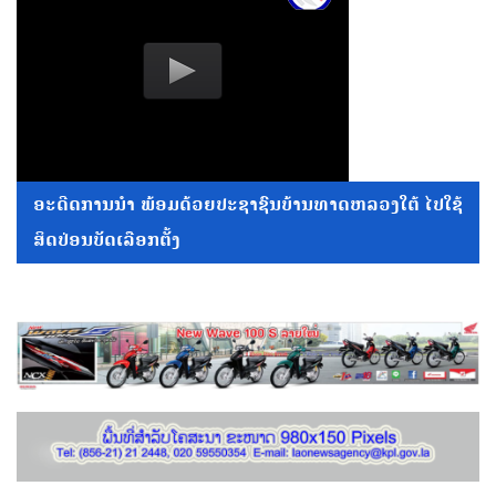
ອະດີດການນໍາ ພ້ອມດ້ວຍປະຊາຊົນບ້ານທາດຫລວງໃຕ້ ໄປໃຊ້
ສິດປ່ອນບັດເລືອກຕັ້ງ