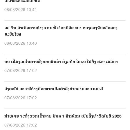
ໂດລາສະຫະລັດໂດຍໄວ
08/08/2026 10:41
ສປ ຈີນ ສຳເລັດການສ້າງແຜນທີ່ ທໍລະນີວິທະຍາ ຂອງດວງຈັນໝົດດວງ
ສະບັບໃໝ່
08/08/2026 10:40
ຈີນ ເຂັ້ມງວດໃນການສົ່ງອອກສິນຄ້າ ກ່ຽວກັບ ໂດຣນ ໄປຍັງ ສ.ອາເມລິກາ
07/08/2026 17:02
ສິງກະໂປ ສະເໜີຮ່າງກົດໝາຍເສີມກຳລັງປາບປາມສະແກມເມີ
07/08/2026 17:02
ກຳປູເຈຍ ຈະສົ່ງອອກເຂົ້າສານ ບັນລຸ 1 ລ້ານໂຕນ ເປັນຄັ້ງທຳອິດໃນປີ 2026
07/08/2026 17:02