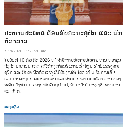
ປະທານປະເທດ ຕ້ອນຮັບຄະນະຄູຝຶກ ແລະ ນັກ
ກິລາລາວ
7/14/2026 11:21:20 AM
ໃນວັນທີ 10 ກໍລະກົດ 2026 ທ ີ ່ສໍານັກງານປະທານປະເທດ, ທ່ານ ທອງລຸນ
ສີສຸລິດ ປະທານປະເທດ ໄດ້ໃຫ້ກຽດຕ້ອນຮັບການເຂົ້າຢ້ຽມ ຂ ໍ່ານັບຂອງຄະນະ
ຄູຝຶກ ແລະ ບັນດາ ນັກກິລາລາວ ທີ່ມີຜົນງານອັນໂດດ ເດັ ່ນ ໃນການເຂົ ້າ
ຮ່ວມການແຂ່ງຂັນ ລະດັບພາກພື້ນ ແລະ ສາກົນ ນຳພາ ຄະນະໂດຍ ທ່ານ ທອງ
ສະລິດ ມັງໜໍ່ເມກ ຮອງນາຍົກລັດຖະມົນຕີ, ລັດຖະມົນຕີກະຊວງສຶກສາທິການ
ແລະ ກິລາ.
ທ່ອງທ່ຽວ