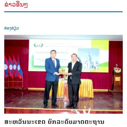
ຂ່າວອື່ນໆ
ທ່ອງທ່ຽວ
ສະຫວັນນະເຂດ ຍົກລະດັບມາດຕະຖານ