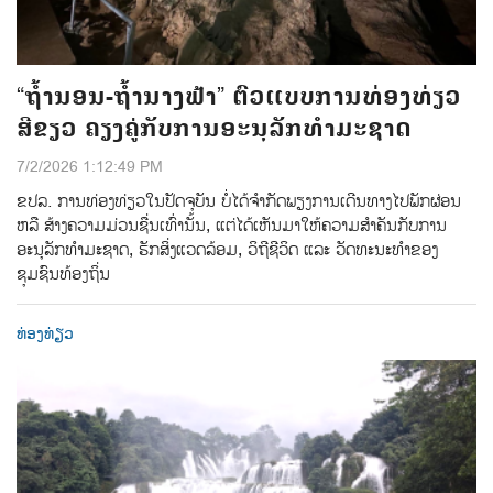
“ຖໍ້ານອນ-ຖໍ້ານາງຟ້າ” ຕົວແບບການທ່ອງທ່ຽວ
ສີຂຽວ ຄຽງຄູ່ກັບການອະນຸລັກທຳມະຊາດ
7/2/2026 1:12:49 PM
ຂປລ. ການທ່ອງທ່ຽວໃນປັດຈຸບັນ ບໍ່ໄດ້ຈຳກັດພຽງການເດີນທາງໄປພັກຜ່ອນ
ຫລື ສ້າງຄວາມມ່ວນຊື່ນເທົ່ານັ້ນ, ແຕ່ໄດ້ເຫັນມາໃຫ້ຄວາມສຳຄັນກັບການ
ອະນຸລັກທຳມະຊາດ, ຮັກສິ່ງແວດລ້ອມ, ວິຖີຊີວິດ ແລະ ວັດທະນະທຳຂອງ
ຊຸມຊົນທ້ອງຖິ່ນ
ທ່ອງທ່ຽວ