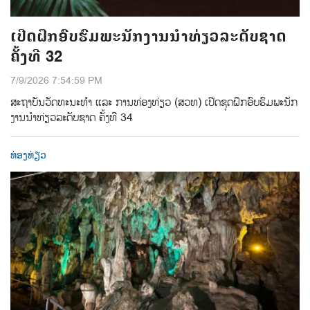
ເປີດຝຶກອົບຮົມພະນັກງານນຳທ່ຽວລະດັບຊາດ
ຄັ້ງທີ 32
7/9/2026 7:54:59 PM
ສະຖາບັນວັດທະນະທຳ ແລະ ການທ່ອງທ່ຽວ (ສວທ) ເປີດຊຸດຝຶກອົບຮົມພະນັກ
ງານນໍາທ່ຽວລະດັບຊາດ ຄັ້ງທີ 34
ທ່ອງທ່ຽວ