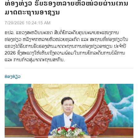
ທ່ອງທ່ຽວ ຮັບຮອງຫລາຍຫົວໜ່ວຍຜ່ານເກນ
ມາດຕະຖານອາຊຽນ
7/29/2026 10:24:15 AM
ຂປລ. ແຂວງສະຫວັນນະເຂດ ສືບຕໍ່ຍົກລະດັບຄຸນນະພາບຂະແໜງການ
ທ່ອງທ່ຽວ ຫລັງຈາກຫລາຍຫົວໜ່ວຍທຸລະກິດ ແລະ ສະຖານທີ່ທ່ອງທ່ຽວໃນ
ແຂວງໄດ້ຮັບການຮັບຮອງຜ່ານມາດຕະຖານການທ່ອງທ່ຽວອາຊຽນ ປະຈຳປີ
2026 ຊຶ່ງສະແດງໃຫ້ເຫັນເຖິງຄວາມພ້ອມໃນການຍົກລະດັບການບໍລິການ
ແລະ ການກ້າວສູ່ມາດຕະຖານສາກົນ.
ທ່ອງທ່ຽວ