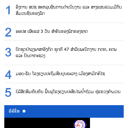
ອົງການ ສປຊ ສະຫລຸບຜົນການດຳເນີນງານ ແລະ ສາງແຜນຮ່ວມມືກັບ
ສື່ມວນຊົນຂອງລັດ
ອອປສ ເຜີຍແຜ່ 3 ວັນ ສຳຄັນຂອງພັກຂອງຊາດ
ປິດຊຸດບຳລຸງພາສາອັງກິດ ຊຸດທີ 47 ສຳລັບພະນັກງານ ກຕທ, ຄຕພ
ແລະ ບັນດາກະຊວງ
ມອບ-ຮັບ ໂຮງຮຽນປະຖົມສົບບູນຮະລາງ ເມືອງສາມັກຄິໄຊ
ບໍລິສັດສົມທົບທຶນ ຟື້ນຟູໂຮງຮຽນປະສົບໄພນ້ຳຖ້ວມ ຢູ່ແຂວງຄຳມວນ
ວີດີໂອ