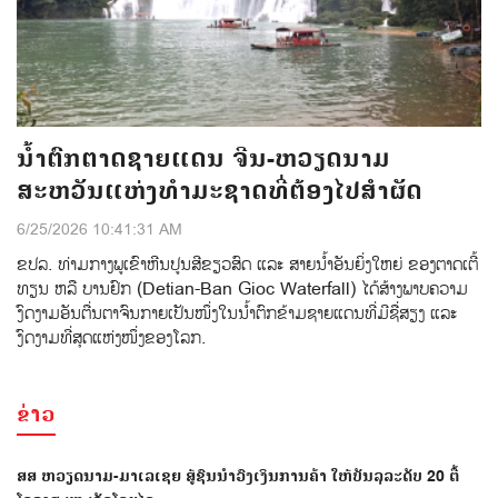
ນໍ້າຕົກຕາດຊາຍແດນ ຈີນ-ຫວຽດນາມ
ສະຫວັນແຫ່ງທໍາມະຊາດທີ່ຕ້ອງໄປສຳຜັດ
6/25/2026 10:41:31 AM
ຂປລ. ທ່າມກາງພູເຂົາຫີນປູນສີຂຽວສົດ ແລະ ສາຍນໍ້າອັນຍິ່ງໃຫຍ່ ຂອງຕາດເຕີ້
ທຽນ ຫລື ບານຢົກ (Detian-Ban Gioc Waterfall) ໄດ້ສ້າງພາບຄວາມ
ງົດງາມອັນຕື່ນຕາຈົນກາຍເປັນໜຶ່ງໃນນໍ້າຕົກຂ້າມຊາຍແດນທີ່ມີຊື່ສຽງ ແລະ
ງົດງາມທີ່ສຸດແຫ່ງໜຶ່ງຂອງໂລກ.
ຂ່າວ
ສສ ຫວຽດນາມ-ມາເລເຊຍ ສູ້ຊົນນຳວົງເງິນການຄ້າ ໃຫ້ບັນລຸລະດັບ 20 ຕື້