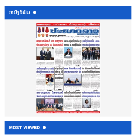
ຫນ້ັງສືພິມ
MOST VIEWED