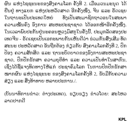
ຜົນ ​ແຫ່ງ​ໄຊ​ຊະ​ນະ​ຂອ​ງ​ສົງ​ຄາມ​ໂລກ ​ຄັ້ງ​ທີ
2.
ເມື່ອມວນ​ມະ​ນຸດ​ ໄດ້​
ຢືນ​ຢູ່​ ທາງ​ແຍກ​ ແຫ່ງ​ປະ​ຫວັດ​ສາດ ​ອີກ​ຄັ້ງ​ໜຶ່ງ
,
ຈີນ ແລະ ຣັດ​ເຊຍ​
ໃນ​ຖາ​ນະ​ເປັນ​ປະ​ເທດ​ໃຫຍ່
ທັງ​ເປັນ​ສະ​ມາ​ຊິກ​ຖາ​ວອນ​ໃນ​ສະ​ພາ​
ຄວາມ​ໝັ້ນ​ຄົງ ​ອົງ​ການ​ ສະ​ຫະ​ປະ​ຊາ​ຊາດ ​ໄດ້​ອອກ​ໜ້າ​ອີກ​ຄັ້ງ​ໜຶ່ງ.
ໃນ​ເວ​ລາ​ພົບ​ປະ​ກັນ​ຢູ່​ນະ​ຄອນຫຼວງ​ມົ​ສ​ກູ​ໃນ​ຄັ້ງ​ນີ້
,
ປະ​ມຸກ​ລັດ​ສອງ​ປະ​
ເທດ​ຈີນ - ຣັດ​ເຊຍເປັນ​ເອ​ກະ​ພາບ​ກັນ​ເຫັນ​ດີ​ວ່າ
ຮ່ວມ​ກັນ​ສົ່ງ​ເສີມ​ ທັດ​
ສະ​ນະ ​ປະ​ຫວັດ​ສາດ ​ອັນ​ຖືກ​ຕ້ອງ ​ກ່ຽວ​ກັບ​ ສົງ​ຄາມ​ໂລກ​ຄັ້ງ​ທີ
2,
ປົກ​​
ປ້ອງ​ ຄວາມ​ສັກ​ສິດ ແລະ
ຖາ​ນະ​ບົດ​ບາດ​ຂອງ​ອົງ​ການ​ສະ​ຫະ​ປະ​ຊາ​
ຊາດ
,
ປົກ​ປັກ​ຮັກ​ສາ ​ຄວາມ​ຍຸ​ຕິ​ທຳ
ແລະ ຄວາມ​ເປັນ​ທຳ​ໃນ​ສາ​ກົນ
,
ເຊິ່ງ​ໄດ້​ຊີ້​ແຈງ​ທິດ​ທາງ​ໃຫ້​ແກ່​ ປະ​ຊາ​ຄົມ​ໂລກ​ ໃນ​ການ​ປົກ​ປັກ​ຮັກ​ສາ​
ໝາກ​ຜົນ ​ແຫ່ງ​ໄຊ​ຊະ​ນະ​ ຂອງ​ສົງ​ຄາມ​ໂລກ​ຄັ້ງ​ທີ
2,
ຮັບ​ມື​ກັບ​ຄວາມ​
ສ່ຽງ ແລະ ສິ່ງ​ທ້າ​ທາຍ ​ຫລາຍ​ປະ​ການ./.
(
ບັນນາທິການຂ່າວ: ຕ່າງປະເທດ)
,
ຮຽບຮຽງ ຂ່າວໂດຍ: ສະໄຫວ
ລາດປາກດີ
KPL