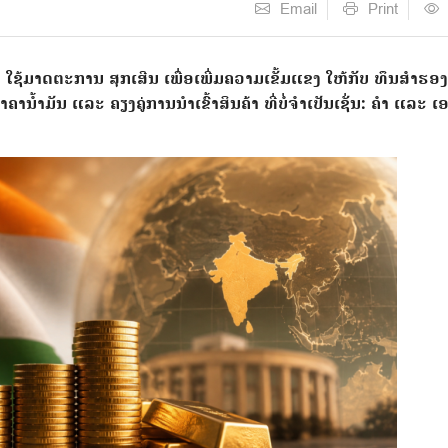
Email
Print
້ມາດຕະການ ສຸກເສີນ ເພື່ອເພີ່ມຄວາມເຂັ້ມແຂງ ໃຫ້ກັບ ທຶນສຳຮອງ
ານໍ້າມັນ ແລະ ຄຽງຄູ່ການນໍາເຂົ້າສິນຄ້າ ທີ່ບໍ່ຈຳເປັນເຊັ່ນ: ຄຳ ແລະ ເ