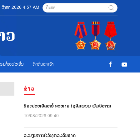
10 ສີງຫາ 2026 4:57 AM
ື່ອມຕໍ່ເວບໄຊອ່ືນ
ຕິດຕໍ່ພວກເຮົາ
ຂ່າວ
ຊີວະປະຫວັດຫຍໍ້ ສະຫາຍ ໄຊສົມພອນ ພົມວິຫານ
ງ
10/08/2026 09:40
ລະບຽບການໄວ້ທຸກລະດັບຊາດ