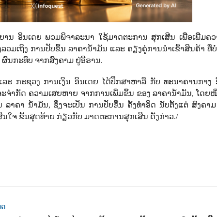
ບານ ອິນເດຍ ພວມພິຈາລະນາ ໃຊ້ມາດຕະການ ສຸກເສີນ ເພື່ອເພີ່ມຄວາ
ວມເຖິງ ການປັບຂຶ້ນ ລາຄານໍ້າມັນ ແລະ ຄຽງຄູ່ການນໍາເຂົ້າສິນຄ້າ ທີ່ບໍ
ົາ ຜົນກະທົບ ຈາກສົງຄາມ ຢູ່ອີຣານ.
ນຕີ ແລະ ກະຊວງ ການເງິນ ອິນເດຍ ໄດ້ປຶກສາຫາລື ກັບ ທະນາຄານກາງ 
ອຈະຈໍາກັດ ຄວາມເສຍຫາຍ ຈາກການເພີ່ມຂຶ້ນ ຂອງ ລາຄານໍ້າມັນ, ໂດຍໜຶ່
 ລາຄາ ນໍ້າມັນ, ຊຶ່ງຈະເປັນ ການປັບຂຶ້ນ ຄັ້ງທຳອິດ ນັບຕັ້ງແຕ່ ສົງຄາ
ນຕັດສິນໃຈ ຂັ້ນສຸດທ້າຍ ກ່ຽວກັບ ມາດຕະການສຸກເສີນ ດັ່ງກ່າວ.
/
ທດ