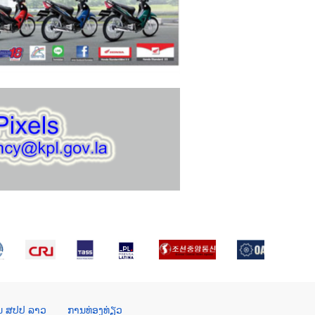
ໃນ ສປປ ລາວ
ການທ່ອງທ່ຽວ