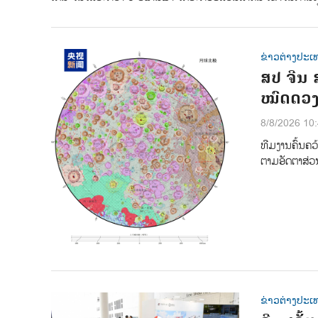
ຂ່າວຕ່າງປະເ
ສປ ຈີນ 
ໝົດດວງ
8/8/2026 10
ທີມ​ງານ​ຄົ້ນ​ຄວ້
ຕາມ​ອັດ​ຕາ​ສ
ຂ່າວຕ່າງປະເ