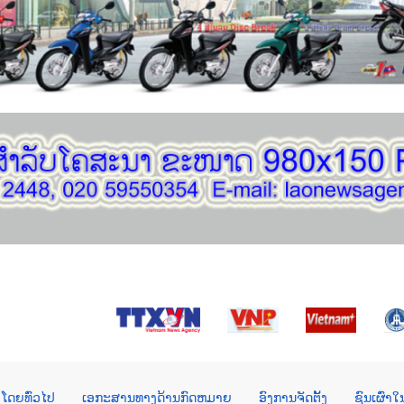
ໂດຍທົ່ວໄປ
ເອກະສານທາງດ້ານກົດຫມາຍ
ອົງການຈັດຕັ້ງ
ຊົນເຜົ່າ