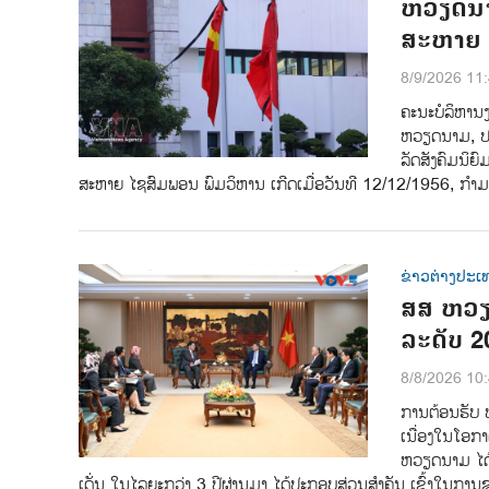
ຫວຽດນາມ
ສະຫາຍ 
8/9/2026 11
ຄະນະບໍລິຫານ
ຫວຽດນາມ, ປະ
ລັດສັງຄົມນ
ສະຫາຍ ໄຊສົມພອນ ພົມວິຫານ ເກີດເມື່ອວັນທີ 12/12/1956, ກຳມ
ຂ່າວຕ່າງປະເ
ສສ ຫວຽດ
ລະດັບ 2
8/8/2026 10
ການ​ຕ້ອນ​ຮັບ​
ເນື່ອງ​ໃນ​ໂອ​ກາ
ຫວຽດ​ນາມ ໄດ້​ຕີ​
ເດັ່ນ ໃນ​ໄລ​ຍະ​ກວ່າ 3 ປີ​ຜ່ານ​ມາ ໄດ້​ປະ​ກອບ​ສ່ວນ​ສຳ​ຄັນ ​ເຂົ້າໃນ​ການ​ຊ