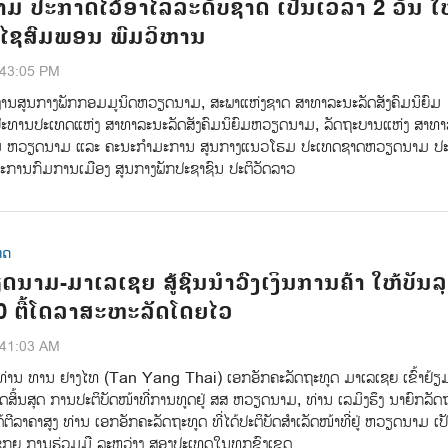
 ປະກາດໄວ້ອາໄລລະດັບຊາດ ເປັນເວລາ 2 ວັນ ໃຫ
ໄຊສົມພອນ ພົມວິຫານ
:43:05 PM
ງານສູນກາງພັກກອມມູນິດຫວຽດນາມ, ສະພາແຫ່ງຊາດ ສາທາລະນະລັດສັງຄົມນິຍົມ
ທານປະເທດແຫ່ງ ສາທາລະນະລັດສັງຄົມນິຍົມຫວຽດນາມ, ລັດຖະບານແຫ່ງ ສາທາ
ິຍົມ ຫວຽດນາມ ແລະ ຄະນະກຳມະການ ສູນກາງແນວໂຮມ ປະເທດຊາດຫວຽດນາມ ປະ
ະການກົມການເມືອງ ສູນກາງພັກປະຊາຊົນ ປະຕິວັດລາວ
ທດ
ນາມ-ມາເລເຊຍ ສູ້ຊົນນຳວົງເງິນການຄ້າ ໃຫ້ບັນລຸ
0 ຕື້ໂດລາສະຫະລັດໂດຍໄວ
:41:03 AM
 ທ່ານ ທານ ຢາງໄທ (Tan Yang Thai) ​ເອກ​ອັກ​ຄະ​ລັດ​ຖະ​ທູດ ມາ​ເລ​ເຊຍ ເຂົ້າ​ຢ້ຽມ​
ດ​ສິ້ນ​ສຸດ​ ການ​ປະ​ຕິ​ບັດ​ໜ້າ​ທີ່​ການ​ທູດ​ຢູ່ ສສ ຫວຽດ​ນາມ, ທ່ານ​ ເລ​ມິ​ງ​ຮຶງ ນາ​ຍົກ​ລັດ​ຖ
ລາ​ຄາ​ສູງ​ ທ່ານ ເອກ​ອັກ​ຄະ​ລັດ​ຖະ​ທູດ ທີ່​ໄດ້​ປະ​ຕິ​ບັດ​ສຳ​ເລັດ​ໜ້າ​ທີ່​ຢູ່ ຫວຽດ​ນາມ​ ເປັ
ຸກ​ຍູ​ ການ​ຮ່ວມ​ມື​ ລະ​ຫວ່າງ ​ສອງ​ປະ​ເທດ​ໃນ​ທຸກ​ຂົງ​ເຂດ.