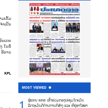
ມເຂັ້ມ
່ຈຳເປັນ
ອິນເດຍ
ງ ໃນຂໍ້
ມ ອີຣານ
KPL
MOST VIEWED
ຜູ້ແທນ ຍທຂ ເຂົ້າຮ່ວມກອງປະຊຸມໂຕະມົນ
ລັດຖະມົນຕີດ້ານການກໍ່ສ້າງ ແລະ ທີ່ຢູ່ອາໃສອາ