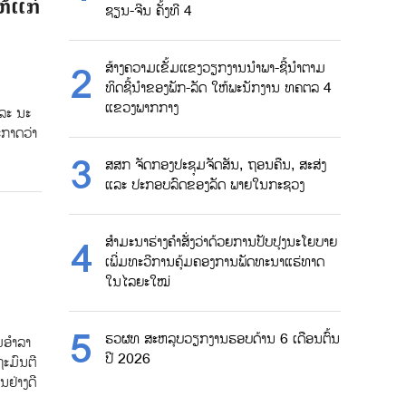
້ແກ່
ຊຽນ-ຈີນ ຄັ້ງທີ 4
ສ້າງຄວາມເຂັ້ມແຂງວຽກງານນຳພາ-ຊີ້ນຳຕາມ
ທິດຊີ້ນຳຂອງພັກ-ລັດ ໃຫ້ພະນັກງານ ທຄຕລ 4
ແຂວງພາກກາງ
ລະ ນະ
ກາດວ່າ
ສສກ ຈັດກອງປະຊຸມຈັດສັນ, ຖອນຄືນ, ສະສ່ງ
ແລະ ປະກອບລົດຂອງລັດ ພາຍໃນກະຊວງ
ສຳມະນາຮ່າງຄຳສັ່ງວ່າດ້ວຍການປັບປຸງນະໂຍບາຍ
ເພີ່ມທະວີການຄຸ້ມຄອງການພັດທະນາແຮ່ທາດ
ໃນໄລຍະໃໝ່
ຮວຜທ ສະຫລຸບວຽກງານຮອບດ້ານ 6 ເດືອນຕົ້ນ
ອຳ​ລາ​
ປີ 2026
ະ​ມົນ​ຕີ
ນ​ຢ່າງ​ດີ