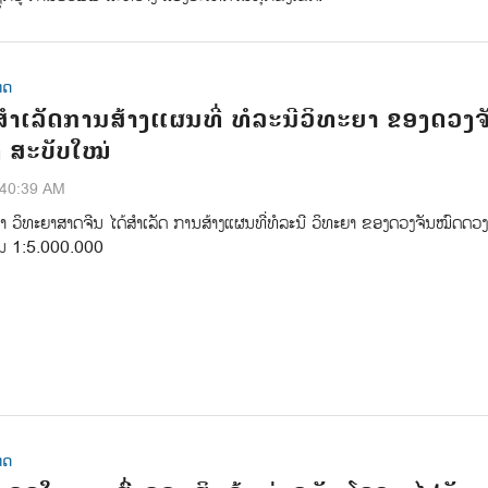
ທດ
ສຳເລັດການສ້າງແຜນທີ່ ທໍລະນີວິທະຍາ ຂອງດວງຈ
 ສະບັບໃໝ່
:40:39 AM
າ ​ວິ​ທະ​ຍາ​ສາດ​ຈີນ​ ໄດ້​ສຳ​ເລັດ ​ການ​​ສ້າງ​ແຜນ​ທີ່​ທໍ​ລະ​ນີ​ ວິ​ທະ​ຍາ ຂອງ​ດວງ​ຈັນ​ໝົດ​ດວງ
່ວນ 1:5.000.000
ທດ