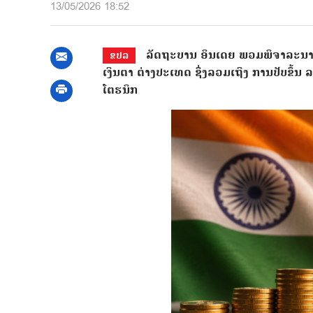
13/05/2026 18:52
ລັດຖະບານ ອິນເດຍ ພວມພິຈາລະນາ ໃຊ
ຂປລ
ເງິນຕາ ຕ່າງປະເທດ ຊຶ່ງລວມເຖິງ ການປັບຂຶ້ນ ລາຄ
ໂຕຮນິກ