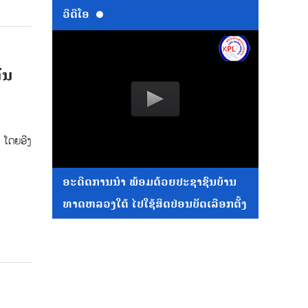
ວີດີໂອ
ັນ
​ ໂດຍ​ອີງ​
ອະດີດການນໍາ ພ້ອມດ້ວຍປະຊາຊົນບ້ານ
ທາດຫລວງໃຕ້ ໄປໃຊ້ສິດປ່ອນບັດເລືອກຕັ້ງ