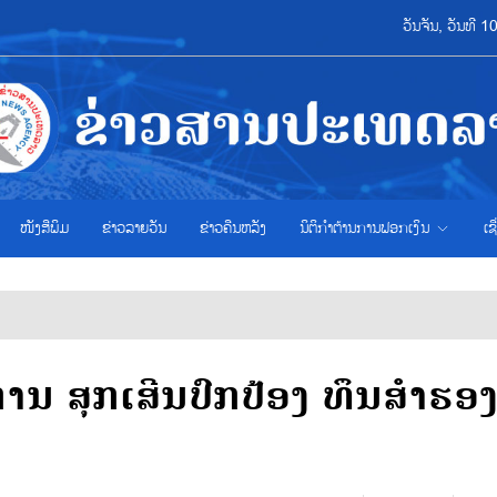
ວັນຈັນ, ວັນທີ 
ໜັງສືພິມ
ຂ່າວ​ລາຍ​ວັນ
ຂ່າວຄືນຫລັງ
ນິຕິກຳຕ້ານການຟອກເງິນ
ເຊ
ານ ສຸກເສີນປົກປ້ອງ ທຶນສຳຮອ