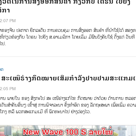
້ມງວດໃນການສົ່ງອອກສິນຄ້າ ກ່ຽວກັບ ໂດຣນ ໄປຍັງ
ິກາ
02:07 PM
ຂອງຈີນ ປະກາດ ຍົກລະດັບ ການຄວບຄຸມ ການສົ່ງອອກ ສິນຄ້າ ທີ່ນຳໃຊ້ໄດ້ ສອງທ
່ກ່ຽວຂ້ອງກັບ ໂດຣນ ໄປຍັງ ສ.ອາເມລິກາ ໂດຍເລີ່ມ ມີຜົນບັງຄັບໃຊ້ ຕັ້ງແຕ່ ວັນທີ
ນໄປ.
ທດ
ປ ສະເໜີຮ່າງກົດໝາຍເສີມກຳລັງປາບປາມສະແກມເ
02:05 PM
ານ ພາຍໃນ ຂອງ ສິງກະໂປ ສະ ເໜີຮ່າງແກ້ໄຂ ກົດໝາຍ ວ່າດ້ວຍ ຕ້ານການ ຫລອ
ເດັນສຳຄັນອື່ນໆ ເຂົ້າສູ່ ການພິຈາລະນາ ຄັ້ງທຳອິດ ຂອງ ລັດຖະສະພາ ເພື່ອເພີ່ມ ຄວາ
ກງ ຫລື ພວກສະແກມເມີ ທີ່ ພັດທະນາໄປ ຢ່າງວ່ອງໄວ.