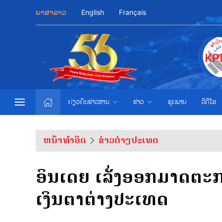
ພາສາລາວ
English
Français
ກ່ຽວກັບຂ່າວສານ
ຂ່າວ
ຮູບພາບ
ວີດີໂອ
ຫນ້າທຳອິດ
ຂ່າວຕ່າງປະເທດ
ອິນເດຍ ເລັ່ງອອກມາດຕະກ
ເງິນຕາຕ່າງປະເທດ