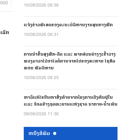
650
10/08/2026 09:36
ແຈ້ງຂ່າວພິເສດຂອງຄະນະບໍລິຫານງານສູນກາງພັກ
ອເລັກ
10/08/2026 09:31
ການນຳຂັ້ນສູງພັກ-ລັດ ແລະ ພາກສ່ວນຕ່າງໆເຂົ້າວາງ
ພວງມາລາໄວ້ອາໄລຕໍ່ການຈາກໄປຂອງສະຫາຍ ໄຊສົມ
ພອນ ພົມວິຫານ
10/08/2026 09:25
ຫາລືແກ້ໄຂບັນຫາສົ່ງທ້າຍຈາກໂຄງການລົງທຶນຢູ່ໃນ
ແລະ ອ້ອມຂ້າງອຸດທະຍານແຫ່ງຊາດ ນາກາຍ-ນໍ້າເທີນ
09/08/2026 11:36
ຫນ້ັງສືພິມ