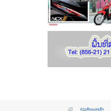
ກ່ຽວກັບພວກເຮົາ