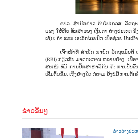
ຂປລ. ສຳນັກຂ່າວ ອິນໂຟເຄວສ: ລັດຖະ
ແຂງ ໃຫ້ກັບ ທຶນສຳຮອງ ເງິນຕາ ຕ່າງປະເທດ ຊຶ່ງລ
ເຊັ່ນ: ຄຳ ແລະ ເອເລັກໂຕຮນິກ ເພື່ອຊ່ວຍ ບັນເທ
ເຈົ້າໜ້າທີ່ ສຳນັກ ນາຍົກ ລັດຖະມົ
(
RBI
) ກ່ຽວກັບ ມາດຕະການ ຫລາຍຢ່າງ
ເພື່
ສະເໜີ ທີ່ມີ ການປຶກສາຫາລືກັນ ຄື: ການປັບຂຶ້ນ
ເລີ່ມຕົ້ນຂຶ້ນ. ເຖິງຢ່າງໃດ ກໍ່ຕາມ ຍັງບໍ່ມີ ກາ
ຂ່າວອື່ນໆ
ຂ່າວຕ່າງປະເ