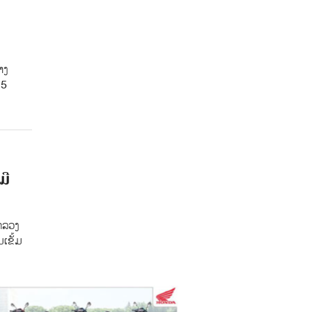
າງ
 5
ມີ
ກລວງ
ມເຂັ້ມ