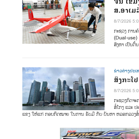
ຈີນ ເຂັ
ສ.ອາເມລ
8/7/2026 5:
ກະຊວງ ການຄ້າ
(Dual-use) ທີ
ສິງຫາ ເປັນຕົ້
ຂ່າວຕ່າງປະເ
ສິງກະໂ
8/7/2026 5:
ກະຊວງກິດຈະກ
ສໍ້ໂກງ ແລະ ປະ
ແຂງ ໃຫ້ແກ່ ກອບກົດໝາຍ ໃນການ ຮັບມື ກັບ ບັນຫາ ຫລອກລວງສໍ້ໂ