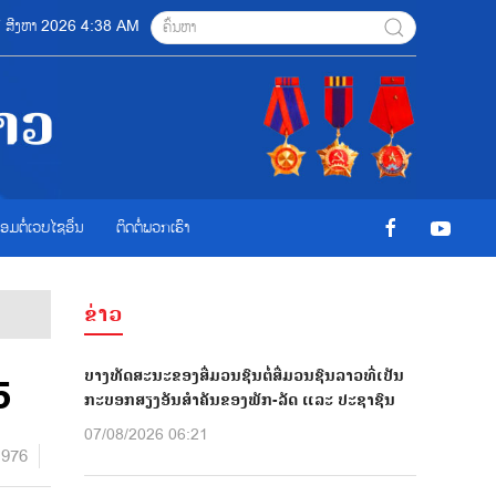
07 ສີງຫາ 2026 4:38 AM
ື່ອມຕໍ່ເວບໄຊອ່ືນ
ຕິດຕໍ່ພວກເຮົາ
ຂ່າວ
ບາງທັດສະນະຂອງສື່ມວນຊົນຕໍ່ສື່ມວນຊົນລາວທີ່ເປັນ
5
ກະບອກສຽງອັນສຳຄັນຂອງພັກ-ລັດ ແລະ ປະຊາຊົນ
07/08/2026 06:21
976