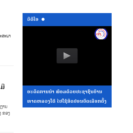
ວີດີໂອ
ຖະສະພາ
ມີ
ອະດີດການນໍາ ພ້ອມດ້ວຍປະຊາຊົນບ້ານ
ທາດຫລວງໃຕ້ ໄປໃຊ້ສິດປ່ອນບັດເລືອກຕັ້ງ
ງງານ
ິງ ຂອງ