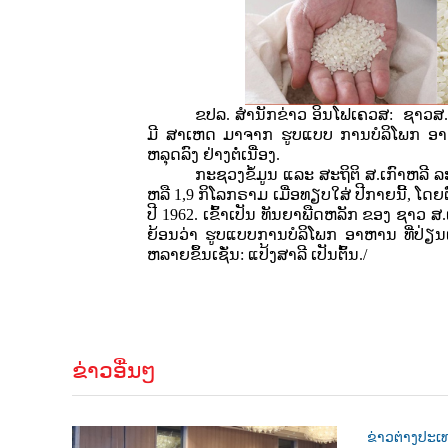
ຂປລ. ສຳນັກຂ່າວ ອິນໂຟເຄວສ:
ຊາວສ.ເ
ມີ ສາເຫດ ມາຈາກ ຮູບແບບ ການບໍລິໂພກ ອາຫາ
ຫລຸດລົງ ຢ່າງຕໍ່ເນື່ອງ.
ກະຊວງຂໍ້ມູນ ແລະ ສະຖິຕິ ສ.ເກົາຫລີ ລະບ
ຫລື 1,9 ກິໂລກຣາມ ເມື່ອທຽບໃສ່ ປີກາຍນີ້, ໂດຍຕົວ
ປີ 1962. ເຂົ້າເປັນ ທັນຍາພືດຫລັກ ຂອງ ຊາວ ສ.
ຍ້ອນວ່າ ຮູບແບບການບໍລິໂພກ ອາຫານ ທີ່ປ່ຽນ
ຫລາຍຂຶ້ນເຊັ່ນ: ແປ້ງສາລີ ເປັນຕົ້ນ.
/
ຂ່າວອື່ນໆ
ຂ່າວຕ່າງປະເ