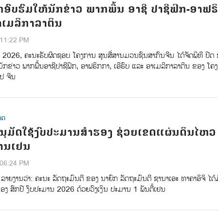
ຶກອົບຮົມໃຫ້ນັກຂ່າວ ພາກພື້ນ ອາຊີ ປາຊີຟິກ-ອາຟຣ
ອາເມລິກາລາຕິນ
:11:22 PM
າ 2026, ຄະນະຮັບຜິດຊອບ ໂຄງການ ສູນສື່ສານມວນຊົນສາກົນຈີນ ໄດ້ຈັດພິທີ ປີດ 
ນັກຂ່າວ ພາກພື້ນອາຊີປາຊີຟິກ, ອາຟຣິກກາ, ເອີຣົບ ແລະ ອາເມລິກາລາຕິນ ຂອງ ໂຄ
ປ ຈີນ
ທດ
 ອະນຸມັດໃຊ້ງົບປະມານສຳຮອງ ຊ່ວຍເຂດແຜ່ນດິນໄຫວ
້ານເຢນ
:06:24 PM
ຸ່ນ ລາຍງານວ່າ: ຄະນະ ລັດຖະມົນຕີ ຂອງ ນາຍົກ ລັດຖະມົນຕີ ຊານາເອະ ທາຄາອິຈິ ໄດ້
ງ ສົກປີ ງົບປະມານ 2026 ດ້ວຍວົງເງິນ ປະມານ 1 ພັນຕື້ເຢນ