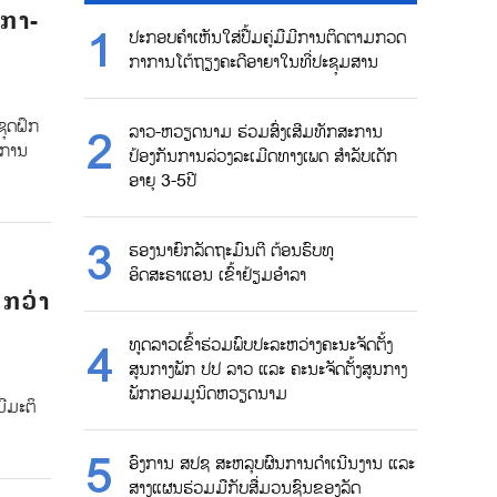
ິກາ-
ປະກອບຄຳເຫັນໃສ່ປື້ມຄູ່ມືມີການຕິດຕາມກວດ
ກາການໂຕ້ຖຽງຄະດີອາຍາໃນທີ່ປະຊຸມສານ
ຊຸດຝຶກ
ລາວ-ຫວຽດນາມ ຮ່ວມສົ່ງເສີມທັກສະການ
ງການ
ປ້ອງກັນການລ່ວງລະເມີດທາງເພດ ສຳລັບເດັກ
ອາຍຸ 3-5ປີ
ຮອງນາຍົກລັດຖະມົນຕີ ຕ້ອນຮົບທູ
ອິດສະຣາແອນ ເຂົ້າຢ້ຽມອຳລາ
 ກວ່າ
ທູດລາວເຂົ້າຮ່ວມພົບປະລະຫວ່າງຄະນະຈັດຕັ້ງ
ສູນກາງພັກ ປປ ລາວ ແລະ ຄະນະຈັດຕັ້ງສູນກາງ
ພັກກອມມູນິດຫວຽດນາມ
ມີມະຕິ
ອົງການ ສປຊ ສະຫລຸບຜົນການດຳເນີນງານ ແລະ
ສາງແຜນຮ່ວມມືກັບສື່ມວນຊົນຂອງລັດ