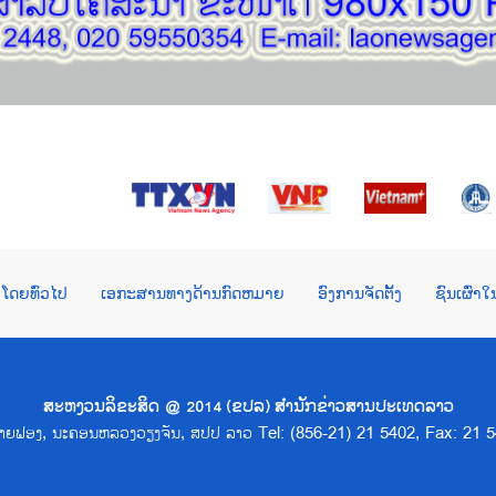
ໂດຍທົ່ວໄປ
ເອກະສານທາງດ້ານກົດຫມາຍ
ອົງການຈັດຕັ້ງ
ຊົນເຜົ່າ
ສະຫງວນລິຂະສິດ @ 2014 (ຂປລ) ສຳນັກຂ່າວສານປະເທດລາວ
າດຊາຍຟອງ, ນະຄອນຫລວງວຽງຈັນ, ສປປ ລາວ Tel: (856-21) 21 5402, Fax: 21