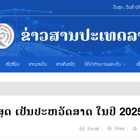
ວັນສຸກ, ວັນທີ 
ໜັງສືພິມ
ຂ່າວ​ລາຍ​ວັນ
ຂ່າວຄືນຫລັງ
ນິຕິກຳຕ້ານການຟອກເງິນ
ເຊ
ໍ່າສຸດ ເປັນປະຫວັດສາດ ໃນປີ 202
Email
Print