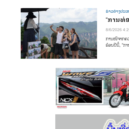
ຂ່າວຕ່າງປະເ
“ການທ່ອ
8/6/2026 4:
ການ​​ໜີ​ຈາກ​ຄວາມ
ຮ້ອນ​ປີ​ນີ້, “ກ