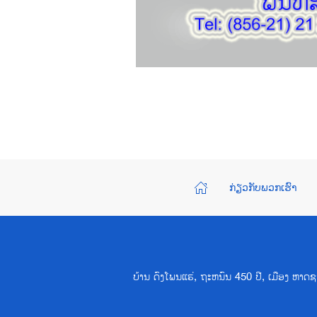
ກ່ຽວກັບພວກເຮົາ
ບ້ານ ດົງໂພນແຮ່, ຖະຫນົນ 450 ປີ, ເມືອງ ຫ