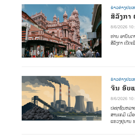
ຂ່າວຕ່າງປະເ
ສີລັງກາ
8/6/2026 10
ທ່ານ ອານັນດ
ສີລັງກາ ເປີດ
ຂ່າວຕ່າງປະເ
ຈີນ ອົບ
8/6/2026 10
ປະຊາຊົນຫລາຍ
ສານເຄມີ ເມື່
ແຂວງຢູນານ ທ