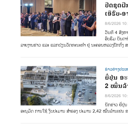
ປີດຊຸດຝ
ເອີຣົບ-
8/6/2026 10
ວັນທີ 4 ສິງຫ
ອົບຮົມ ບັນດາ
ລາຍງານຂ່າວ ແລະ ແລກປ່ຽນວັດທະນະທຳ ຢູ່ ນະຄອນຫລວງປັກກິ່ງ ສ
ຂ່າວຕ່າງປະເ
ຍີ່ປຸ່ນ
2 ໝື່ນລ
8/6/2026 10
ນັກຂ່າວ ຍີ່ປ
ອະນຸມັດ ການໃຊ້ ງົບປະມານ ສຳຮອງ ປະມານ 2,42 ໝື່ນລ້ານເຢນ ຂອ