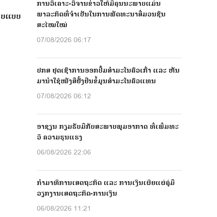
ການວິເຄາະ-ວິຈານຂ່າວໃຫ້ມີຄຸນນະພາບແມ່ນ
ພາລະກິດທີ່ຈຳເປັນໃນການພັດທະນາສື່ມວນຊົນ
ຮູບແບບ
ສະໄໝໃໝ່
07/08/2026 06:17
ປກສ ຢຸດເຊົາການອອກປື້ມສຳມະໂນຄົວເກົ່າ ແລະ ຫັນ
ມານຳໃຊ້ໜັງສືຢັ້ງຢືນຂໍ້ມູນສຳມະໂນຄົວແທນ
07/08/2026 06:12
ອາຊຽນ ກຽມຮັບມືກັບສະພາບພູມອາກາດ ທີ່ເພີ່ມທະ
ວີ ຄວາມຮຸນແຮງ
06/08/2026 22:06
ກຳມາທິການເສດຖະກິດ ແລະ ການເງິນເຜີຍແຜ່ຄູ່ມື
ວຽກງານເສດຖະກິດ-ການເງິນ
06/08/2026 11:21