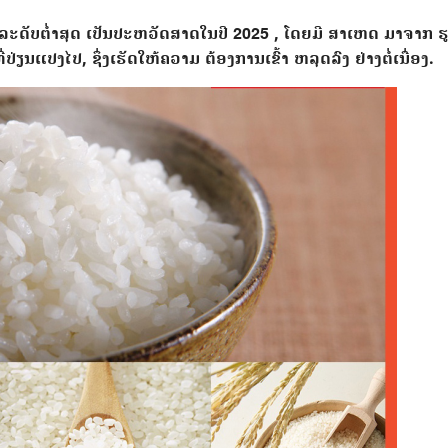
ົງລະດັບຕໍ່າສຸດ ເປັນປະຫວັດສາດໃນປີ 2025 , ໂດຍມີ ສາເຫດ ມາຈາກ 
ຽນແປງໄປ, ຊຶ່ງເຮັດໃຫ້ຄວາມ ຕ້ອງການເຂົ້າ ຫລຸດລົງ ຢ່າງຕໍ່ເນື່ອງ.