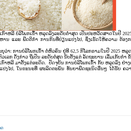
ກົາຫລີ ບໍລິໂພກເຂົ້າ ຫລຸດລົງລະດັບຕໍ່າສຸດ ເປັນປະຫວັດສາດໃນປີ 202
ນ ແລະ ພືດຕິກຳ ການກິນທີ່ປ່ຽນແປງໄປ, ຊຶ່ງເຮັດໃຫ້ຄວາມ ຕ້ອງກາ
ຸວ່າ:​ ການບໍລິໂພກເຂົ້າ ຕໍ່ຫົວຄົນ ຢູ່ທີ 62,5 ກິໂລກຣາມໃນປີ 2025 ຫລຸ
ເລກ ດັ່ງກ່າວ ຖືເປັນ ລະດັບຕໍ່ສຸດ ນັບຕັ້ງແຕ່ ລັດຖະບານ ເລີ່ມເກັບກໍາ ຂໍ
ເກົາຫລີ ມາຕັ້ງແຕ່ອະດິດ.
ປັດຈຸບັນ ການບໍລິໂພກເຂົ້າ ກັບ ຫລຸດລົງ ຢ່າງຕໍ
ແປງໄປ, ໃນຂະນະທີ່ ຜະລິດຕະພັນ ທັນຍາພືດຊະນິດອື່ນໆ ໄດ້ຮັບ ຄວາ
ທດ