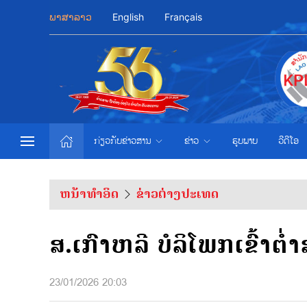
ພາສາລາວ
English
Français
ກ່ຽວກັບຂ່າວສານ
ຂ່າວ
ຮູບພາບ
ວີດີໂອ
ຫນ້າທຳອິດ
ຂ່າວຕ່າງປະເທດ
ສ.ເກົາຫລີ ບໍລິໂພກເຂົ້າຕ
23/01/2026 20:03