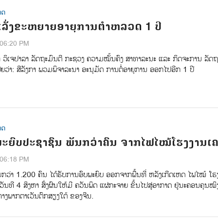
ທດ
 ເລັ່ງຂະຫຍາຍອາຍຸການຕຳຫລວດ 1 ປີ
:06:20 PM
າ ວິເຈປາລາ ລັດຖະມົນຕີ ກະຊວງ ຄວາມໝັ້ນຄົງ ສາທາລະນະ ແລະ ກິດຈະການ ລັດ
ເຜີຍວ່າ: ສີລັງກາ ພວມພິຈາລະນາ ອະນຸມັດ ການຕໍ່ອາຍຸການ ອອກໄປອີກ 1 ປີ
ທດ
ພະຍົບປະຊາຊົນ ພັນກວ່າຄົນ ຈາກໄຟໄໝ້ໂຮງງານເຄ
:06:18 PM
ກວ່າ 1.200 ຄົນ ໄດ້ຮັບການອົບພະຍົບ ອອກຈາກພື້ນທີ່ ຫລັງເກີດເຫດ ໄຟໄໝ້ ໂຮ
ອວັນທີ 4 ສິງຫາ ສົ່ງຜົນໃຫ້ມີ ຄວັນພິດ ແຜ່ກະຈາຍ ຂິ້ນໄປສູ່ອາກາດ ຢູ່ນະຄອນຄຸນໝ
າງພາກຕາເວັນຕົກສຽງໃຕ້ ຂອງຈີນ.