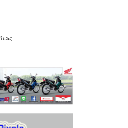
ໃນ​ລະ​ດູ​