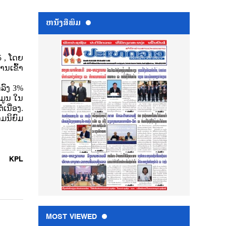
ຫນ້ັງສືພິມ
5 , ໂດຍ
ນເຂົ້າ
ດລົງ 3%
້ມູນ ໃນ
່ເນື່ອງ.
ມນິຍົມ
KPL
MOST VIEWED