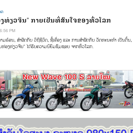
ທດ
ງທ່ຽວຈີນ” ກາຍເປັນທີ່ສົນໃຈຂອງທົ່ວໂລກ
26:56 PM
​ຮ້ອນ, ​ສຳ​ຜັດ​ກັບ ​ວິ​ຖີ​ຊີ​ວິດ, ​ຊື້​ເຄື່ອງ ແລະ​ ການ​ສຳ​ຜັດ​ກັບ​ ວັດ​ທະ​ນະ​ທຳ ເປັນ​ຕົ້ນ, 
ານ​ທ່ອງ​ທ່ຽວ​ຈີນ” ​ໄດ້​ຮັບ​ຄວາມ​ນິ​ຍົມ​ຊົມ​ຊອບ ຈາກ​ທົ່ວໂລກ.