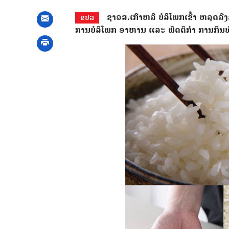
ຊາວສ.ເກົາຫລີ ບໍລິໂພກເຂົ້າ ຫລຸດລ
ຂປລ
ການບໍລິໂພກ ອາຫານ ແລະ ພືດຕິກຳ ການກິນທີ່ປ່