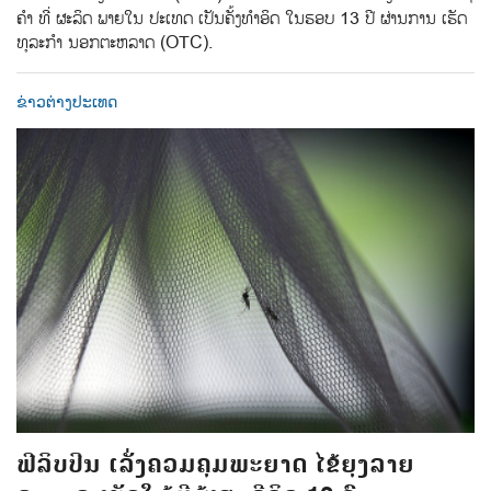
ຄຳ ທີ່ ຜະລິດ ພາຍໃນ ປະເທດ ເປັນຄັ້ງທຳອິດ ໃນຮອບ 13 ປີ ຜ່ານການ ເຮັດ
ທຸລະກຳ ນອກຕະຫລາດ (OTC).
ຂ່າວຕ່າງປະເທດ
ຟີລິບປິນ ເລັ່ງຄວມຄຸມພະຍາດ ໄຂ້ຍຸງລາຍ