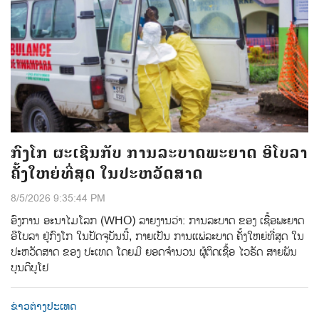
ກົງໂກ ຜະເຊີນກັບ ການລະບາດພະຍາດ ອີໂບລາ
ຄັ້ງໃຫຍ່ທີ່ສຸດ ໃນປະຫວັດສາດ
8/5/2026 9:35:44 PM
ອົງການ ອະນາໄມໂລກ (WHO) ລາຍງານວ່າ: ການລະບາດ ຂອງ ເຊື້ອພະຍາດ
ອີໂບລາ ຢູ່ກົງໂກ ໃນປັດຈຸບັນນີ້, ກາຍເປັນ ການແພ່ລະບາດ ຄັ້ງໃຫຍ່ທີ່ສຸດ ໃນ
ປະຫວັດສາດ ຂອງ ປະເທດ ໂດຍມີ ຍອດຈຳນວນ ຜູ້ຕິດເຊື້ອ ໄວຣັດ ສາຍພັນ
ບຸນດີບູໂຢ
ຂ່າວຕ່າງປະເທດ