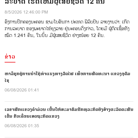
ລະບາດ ເຮັດໃຫ້ມີຜູ້ເສຍຊີວິດ 12 ຄົນ
8/5/2026 12:46:00 PM
ອົງການ​ປົກ​ຄອງນະຄອນ ຊາມໂບ​ອັນກາ ປະເທດ ຟີລິບປິນ ລາຍ​ງານວ່າ: ເກີດ​
ການລະບາດ ​ຂອງພະຍາດໄຂ້ຍຸງລາຍ ຢູ່ນະຄອນດັ່ງກ່າວ, ໂດຍມີ ຜູ້ຕິດເຊື້ອ​ທັງ​
ໝົດ 1.241 ຄົນ, ໃນນັ້ນ ມີຜູ້ເສຍຊີວິດ ຢ່າງໜ້ອຍ 12 ຄົນ.
ຂ່າວ
ຫາລືຊຸກຍູ້ການນຳໃຊ້ທ່າແຮງທາງລົດໄຟ ເພື່ອການພັດທະນາ ແຂວງອຸດົມ
ໄຊ
06/08/2026 01:41
ເລຂາພັກແຂວງຄຳມ່ວນ ເນັ້ນໃຫ້ສະມາຄົມນັກທຸລະກິດຍິງສ້າງຜະລິດຕະພັນ
ເດັ່ນ ຂັບເຄື່ອນເສດຖະກິດແຂວງ
06/08/2026 01:35