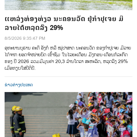
ແຫລ່ງທ່ອງທ່ຽວ ນະຄອນວັດ ຢູ່ກຳປູເຈຍ ມີ
ລາຍໄດ້ຫລຸດລົງ 29%
8/5/2026 9:35:47 PM
ອຸທະຍານບູຮານ ຄະດີ ອັງກໍ ຫລື ໝູ່ປາສາດ ນະຄອນວັດ ຂອງກຳປູເຈຍ ມີລາຍ
ໄດ້ຈາກ ຍອດຈຳໜ່າຍບັດ ເຂົ້າຊົມ ໃນໄລຍະເດືອນ ມັງກອນ-ເດືອນກໍລະກົດ
ຂອງ ປີ 2026 ລວມມີມູນຄ່າ 20,3 ລ້ານໂດລາ ສະຫະລັດ, ຫລຸດລົງ 29%
ເມື່ອທຽບໃສ່ປີຕໍ່ປີ.
ຂ່າວຕ່າງປະເທດ