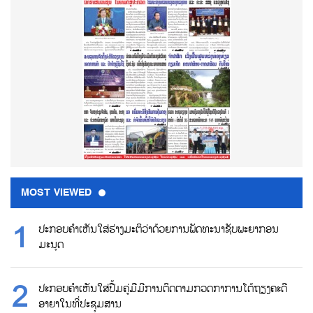
MOST VIEWED
ປະກອບຄຳເຫັນໃສ່ຮ່າງມະຕິວ່າດ້ວຍການພັດທະນາຊັບພະຍາກອນ
ມະນຸດ
ປະກອບຄຳເຫັນໃສ່ປື້ມຄູ່ມືມີການຕິດຕາມກວດກາການໂຕ້ຖຽງຄະດີ
ອາຍາໃນທີ່ປະຊຸມສານ