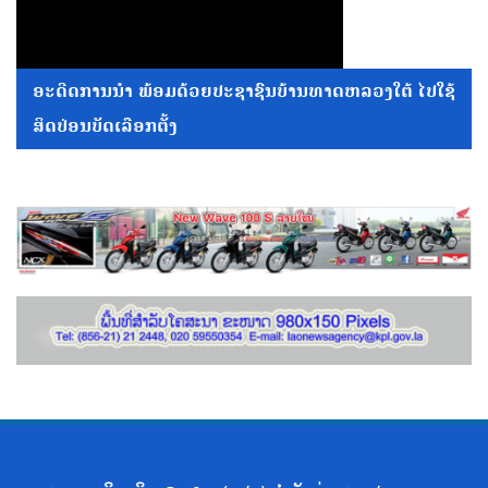
ອະດີດການນໍາ ພ້ອມດ້ວຍປະຊາຊົນບ້ານທາດຫລວງໃຕ້ ໄປໃຊ້
ສິດປ່ອນບັດເລືອກຕັ້ງ