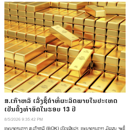
ສ.ເກົາຫລີ ເລັ່ງຊື້ຄຳທີ່ຜະລິດພາຍໃນປະເທດ
ເປັນຄັ້ງທຳອິດໃນຮອບ 13 ປີ
8/5/2026 9:35:42 PM
ທະນາຄານກາງ ສ.ເກົາຫລີ (BOK) ເປີດເຜີຍວ່າ: ທະນາຄານກາງ ມີແຜນ ຈະຊື້