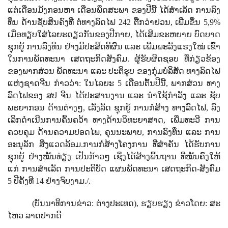
ແຕ່​ເດືອນ​ມັງ​ກອນ​ຫາ​ ເດືອນ​ພຶດ​ສະ​ພາ ​ຂອງ​ປີ​ນີ້ ​ໄດ້​ສຳ​ເລັດ ​ການ​ລົງ​
ທຶນ ​ດ້ານ​ຊັບ​ສິ​ນ​ຄົງ​​ທີ່​ ຕໍ່​ທາງ​ລົດ​ໄຟ
242
ຕື້ກວ່າຢວນ
,
ເພີ່ມ​ຂຶ້ນ
5,9%
ເມື່ອທຽບ​ໃສ່​ໄລ​ຍະ​ດຽວ​ກັນ​ຂອງ​ປີ​ກາຍ
,
ໄດ້​ເສີມ​ຂະ​ຫຍາຍ​ ບົດ​ບາດ
​ຊຸກ​ຍູ້​ ການ​ລົງ​ທຶນ​ ຢ່າງ​ມີ​ປະ​ສິດ​ທິ​ຜົນ
ແລະ​ ເພີ່ມ​ພະ​ລັງ​ແຮງ​ໃໝ່ ​ເຂົ້າ​
ໃນ​ການ​ພັດ​ທະ​ນາ ​ເສດ​ຖະ​ກິດ​ສັງ​ຄົມ. ຜູ້​ຮັບ​ຜິດ​ຊອບ ​ທີ່​ກ່ຽວ​ຂ້ອງ​
ຂອງ​​ພາກ​ສ່ວນ ​ພັດ​ທະ​ນາ​ ແລະ​ ປະ​ຕິ​ຮູບ ​ຂອງ​ກຸ່ມ​ບໍ​ລິ​ສັດ ທາງ​ລົດ​ໄຟ​
ແຫ່ງ​ຊາດ​ຈີນ ກ່າວ​ວ່າ​:
ໃນໄລ​ຍະ
5
ເດືອນ​ຕົ້ນ​ປີ​ນີ້
,
ພາກ​ສ່ວນ ​ທາງ​
ລົດ​ໄຟ​ຂອງ ສປ ​ຈີນ​ ໄດ້​ປະ​ສານ​ງານ ​ແລະ ​ນຳ​ໃຊ້​ກຳ​ລັງ ​​ແລະ​ ຊັບ​
ພະ​ຍາ​ກອນ ​ດ້ານ​ຕ່າງໆ
,
ເລັ່ງ​ລັດ ​ຊຸກ​ຍູ້​ ການ​ກໍ່​ສ້າງ ​ທາງ​ລົດ​ໄຟ
,
ລົງ​
ເລິກ​ດຳ​ເນີນ​ການ​ຄົ້ນ​ຄວ້າ ​ທາງ​ດ້ານ​ວິ​ທະ​ຍາ​ສາດ
,
ເພີ່ມ​ທະ​ວີ​ ການ​
ຄວບ​ຄຸມ ​ດ້ານ​ຄວາມ​ປອດ​ໄພ
,
ຄຸນ​ນະ​ພາບ
,
ການ​ລົງ​ທຶນ​ ແລະ ​ການ​
ອະ​ນຸ​ລັກ ​ສິ່ງ​ແວດ​ລ້ອມ.ການ​ກໍ່​ສ້າງ​ໂຄງ​ການ ​ທີ່​ສຳ​ຄັນ​ ໄດ້​ຮັບ​ການ​
ຊຸກ​ຍູ້ ​ຢ່າງ​ໝັ້ນ​ທ່ຽງ ​ເປັນ​ກ້າວໆ
ເຊິ່ງ​ໄດ້​ສ້າງ​ພື້ນ​ຖານ ​ທີ່​ໝັ້ນຄົງ​ໃຫ້​
ແກ່ ​ການ​ສຳ​ເລັດ ​ການ​ປະ​ຕິ​ບັດ ແຜນ​ພັດ​ທະ​ນາ ​ເສດ​ຖະ​ກິດ-ສັງ​ຄົມ
5
ປີ​ຄັ້ງ​ທີ
14
ຢ່າງ​ຈົບ​ງາມ./.
(
ບັນນາທິການຂ່າວ
:
ຕ່າງປະເທດ
)
,
ຮຽບຮຽງ ຂ່າວໂດຍ
:
ສະ
ໄຫວ ລາດປາກດີ