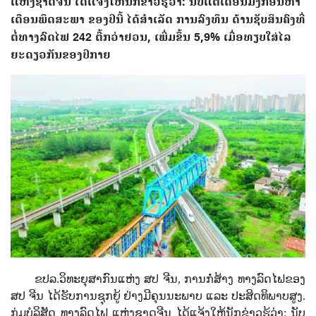
ແຫ່ງ​ຊາດ​ຈີນ​ ໄດ້​ແຈ້ງ​ໃຫ້​ນັກ​ຂ່າວ​ຮູ້​ວ່າ: ​ນັບແຕ່​ເດືອນ​ມັງ​ກອນ​ຫາ​
ເດືອນ​ພຶດ​ສະ​ພາ ​ຂອງ​ປີ​ນີ້ ​ໄດ້​ສຳ​ເລັດ ​ການ​ລົງ​ທຶນ ​ດ້ານ​ຊັບ​ສິ​ນ​ຄົງ​​ທີ່​
ຕໍ່​ທາງ​ລົດ​ໄຟ 242 ຕື້ກວ່າຢວນ, ເພີ່ມ​ຂຶ້ນ 5,9% ເມື່ອທຽບ​ໃສ່​ໄລ​
ຍະ​ດຽວ​ກັນ​ຂອງ​ປີ​ກາຍ
ຂປລ.ວິທະຍຸສາກົນແຫ່ງ ສປ ຈີນ, ​ກາ​ນ​ກໍ່​ສ້າງ​ ທາງ​ລົດ​ໄຟ​ຂອງ
ສປ ​ຈີນ ​ໄດ້​ຮັບ​ການ​ຊຸກ​ຍູ້ ​ຢ່າງ​ມີ​ຄຸນ​ນະ​ພາບ ​ແລະ​ ປະ​ສິດ​ທິ​ພາບ​ສູງ.
ກຸ່ມ​ບໍ​ລິ​ສັດ ທາງ​ລົດ​ໄຟ ​ແຫ່ງ​ຊາດ​ຈີນ​ ໄດ້​ແຈ້ງ​ໃຫ້​ນັກ​ຂ່າວ​ຮູ້​ວ່າ:
​ນັບ