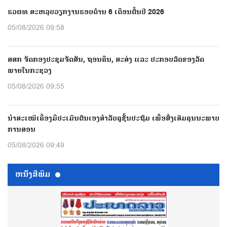
ຮວຜທ ສະຫລຸບວຽກງານຮອບດ້ານ 6 ເດືອນຕົ້ນປີ 2026
05/08/2026 09:58
ສສກ ຈັດກອງປະຊຸມຈັດສັນ, ຖອນຄືນ, ສະສ່ງ ແລະ ປະກອບລົດຂອງລັດ
ພາຍໃນກະຊວງ
05/08/2026 09:55
ນຳສະເໜີເຄື່ອງມືປະເມີນຕົນເອງສຳລັບຄູຊັ້ນປະຖົມ ເພື່ອສົ່ງເສີມຄຸນນະພາບ
ການສອນ
05/08/2026 09:49
ຫນ້ັງສືພິມ