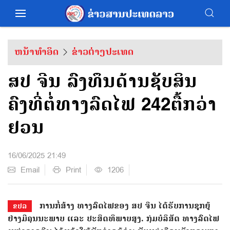
ຫນ້າທຳອິດ
ຂ່າວຕ່າງປະເທດ
ສປ ຈີນ ລົງທຶນດ້ານຊັບສິນ
ຄົງທີ່ຕໍ່ທາງລົດໄຟ 242ຕື້ກວ່າ
ຢວນ
16/06/2025 21:49
Email
Print
1206
ກາ​ນ​ກໍ່​ສ້າງ​ ທາງ​ລົດ​ໄຟ​ຂອງ ສປ ​ຈີນ ​ໄດ້​ຮັບ​ການ​ຊຸກ​ຍູ້ ​
ຂປລ
ຢ່າງ​ມີ​ຄຸນ​ນະ​ພາບ ​ແລະ​ ປະ​ສິດ​ທິ​ພາບ​ສູງ. ກຸ່ມ​ບໍ​ລິ​ສັດ ທາງ​ລົດ​ໄຟ ​