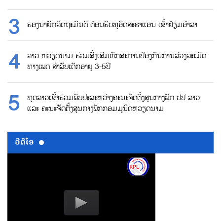
ຮອງນາຍົກລັດຖະມົນຕີ ຕ້ອນຮົບທູອິດສະຣາແອນ ເຂົ້າຢ້ຽມອຳລາ
ລາວ-ຫວຽດນາມ ຮ່ວມສົ່ງເສີມທັກສະການປ້ອງກັນການລ່ວງລະເມີດ
ທາງເພດ ສຳລັບເດັກອາຍຸ 3-5ປີ
ທູດລາວເຂົ້າຮ່ວມພົບປະລະຫວ່າງຄະນະຈັດຕັ້ງສູນກາງພັກ ປປ ລາວ
ແລະ ຄະນະຈັດຕັ້ງສູນກາງພັກກອມມູນິດຫວຽດນາມ
ວີດີໂອ