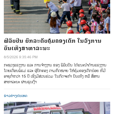
ຟິລິບປິນ ຍົກລະດັບຄຸ້ມຄອງເດັກ ໃນວົງການ
ບັນເທີງສາທາລະນະ
8/5/2026 9:35:46 PM
ກະຊວງແຮງງານ ແລະ ການຈ້າງງານ ຂອງ ຟິລິບປິນ ໄດ້ແນະນຳດ້ານແຮງງານ
ໂດຍເຕືອນພໍ່ແມ່ ແລະ ຜູ້ປົກຄອງ ຕາມກົດໝາຍ ໃຫ້ຄຸ້ມຄອງເດັກນ້ອຍ ທີ່ມີ
ອາຍຸຕ່ຳກວ່າ 15 ປີ ເຊິ່ງມີສ່ວນຮ່ວມ ໃນກິດຈະກຳ ບັນເທີງ ຫລື ສື່ສານ
ສາທາລະນະ ຜ່ານຮູບເງົາ
ຂ່າວຕ່າງປະເທດ