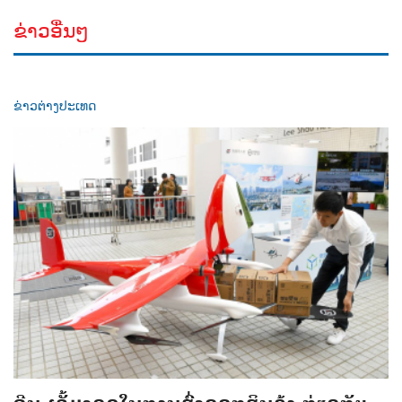
ຂ່າວອື່ນໆ
ຂ່າວຕ່າງປະເທດ