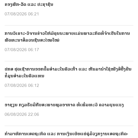
ຂອງພັກ-ລັດ ແລະ ປະຊາຊົນ
07/08/2026 06:21
ການວິເຄາະ-ວິຈານຂ່າວໃຫ້ມີຄຸນນະພາບແມ່ນພາລະກິດທີ່ຈຳເປັນໃນການ
ພັດທະນາສື່ມວນຊົນສະໄໝໃໝ່
07/08/2026 06:17
ປກສ ຢຸດເຊົາການອອກປື້ມສຳມະໂນຄົວເກົ່າ ແລະ ຫັນມານຳໃຊ້ໜັງສືຢັ້ງຢືນ
ຂໍ້ມູນສຳມະໂນຄົວແທນ
07/08/2026 06:12
ອາຊຽນ ກຽມຮັບມືກັບສະພາບພູມອາກາດ ທີ່ເພີ່ມທະວີ ຄວາມຮຸນແຮງ
06/08/2026 22:06
ກຳມາທິການເສດຖະກິດ ແລະ ການເງິນເຜີຍແຜ່ຄູ່ມືວຽກງານເສດຖະກິດ-