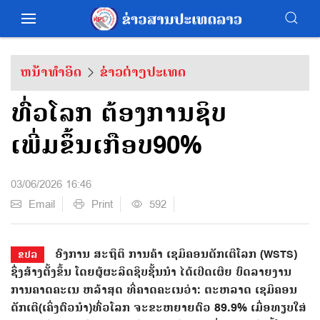
ຫນ້າທຳອິດ
ຂ່າວຕ່າງປະເທດ
ທົ່ວໂລກ ຕ້ອງການຊິບ
ເພີ່ມຂຶ້ນເກືອບ90%
03/06/2026 16:46
Email
Print
592
ອົງການ ສະຖິຕິ ການຄ້າ ເຊມິຄອນດັກເຕີໂລກ (WSTS)
ຂປລ
ຊຶ່ງສ້າງຕັ້ງຂຶ້ນ ໂດຍຜູ້ຜະລິດຊິບຊັ້ນນຳ ໄດ້ເປີດເຜີຍ ບົດລາຍງານ
ການຄາດຄະເນ ຫລ້າສຸດ ທີ່ຄາດຄະເນວ່າ: ຕະຫລາດ ເຊມິຄອນ
ດັກເຕີ(ເຄິ່ງຕົວນຳ)ທົ່ວໂລກ ຈະຂະຫຍາຍຕົວ 89.9% ເມື່ອທຽບໃສ່