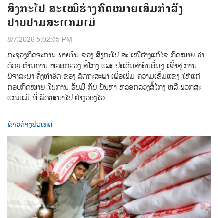
ສິງກະໂປ ສະເໜີຮ່າງກົດໝາຍເສີມກຳລັງ
ປາບປາມສະແກມເມີ
8/7/2026 5:02:05 PM
ກະຊວງກິດຈະການ ພາຍໃນ ຂອງ ສິງກະໂປ ສະ ເໜີຮ່າງແກ້ໄຂ ກົດໝາຍ ວ່າ
ດ້ວຍ ຕ້ານການ ຫລອກລວງ ສໍ້ໂກງ ແລະ ປະເດັນສຳຄັນອື່ນໆ ເຂົ້າສູ່ ການ
ພິຈາລະນາ ຄັ້ງທຳອິດ ຂອງ ລັດຖະສະພາ ເພື່ອເພີ່ມ ຄວາມເຂັ້ມແຂງ ໃຫ້ແກ່
ກອບກົດໝາຍ ໃນການ ຮັບມື ກັບ ບັນຫາ ຫລອກລວງສໍ້ໂກງ ຫລື ພວກສະ
ແກມເມີ ທີ່ ພັດທະນາໄປ ຢ່າງວ່ອງໄວ.
ຂ່າວຕ່າງປະເທດ