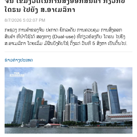
ຈີນ ເຂັ້ມງວດໃນການສົ່ງອອກສິນຄ້າ ກ່ຽວກັບ
ໂດຣນ ໄປຍັງ ສ.ອາເມລິກາ
8/7/2026 5:02:07 PM
ກະຊວງ ການຄ້າຂອງຈີນ ປະກາດ ຍົກລະດັບ ການຄວບຄຸມ ການສົ່ງອອກ
ສິນຄ້າ ທີ່ນຳໃຊ້ໄດ້ ສອງທາງ (Dual-use) ທີ່ກ່ຽວຂ້ອງກັບ ໂດຣນ ໄປຍັງ
ສ.ອາເມລິກາ ໂດຍເລີ່ມ ມີຜົນບັງຄັບໃຊ້ ຕັ້ງແຕ່ ວັນທີ 5 ສິງຫາ ເປັນຕົ້ນໄປ.
ຂ່າວຕ່າງປະເທດ