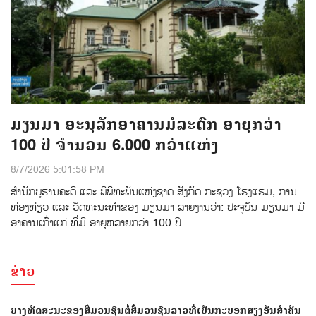
ມຽນມາ ອະນຸລັກອາຄານມໍລະດົກ ອາຍຸກວ່າ
100 ປີ ຈຳນວນ 6.000 ກວ່າແຫ່ງ
8/7/2026 5:01:58 PM
ສຳນັກບູຮານຄະດີ ແລະ ພິພິທະພັນແຫ່ງຊາດ ສັງກັດ ກະຊວງ ໂຮງແຮມ, ການ
ທ່ອງທ່ຽວ ແລະ ວັດທະນະທຳຂອງ ມຽນມາ ລາຍງານວ່າ: ປະຈຸບັນ ມຽນມາ ມີ
ອາຄານເກົ່າແກ່ ທີ່ມີ ອາຍຸຫລາຍກວ່າ 100 ປີ
ຂ່າວ
ບາງທັດສະນະຂອງສື່ມວນຊົນຕໍ່ສື່ມວນຊົນລາວທີ່ເປັນກະບອກສຽງອັນສຳຄັນ