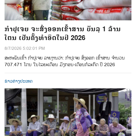
ກຳປູເຈຍ ຈະສົ່ງອອກເຂົ້າສານ ບັນລຸ 1 ລ້ານ
ໂຕນ ເປັນຄັ້ງທຳອິດໃນປີ 2026
8/7/2026 5:02:01 PM
ສະຫະພັນເຂົ້າ ກຳປູເຈຍ ລາຍງານວ່າ: ກໍາປູເຈຍ ສົ່ງອອກ ເຂົ້າສານ ຈຳນວນ
707.471 ໂຕນ ໃນໄລຍະເດືອນ ມັງກອນ-ເດືອນກໍລະກົດ ປີ 2026
ຂ່າວຕ່າງປະເທດ