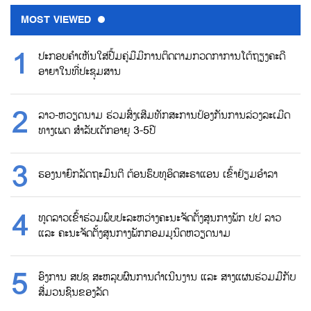
MOST VIEWED
ປະກອບຄຳເຫັນໃສ່ປື້ມຄູ່ມືມີການຕິດຕາມກວດກາການໂຕ້ຖຽງຄະດີ
ອາຍາໃນທີ່ປະຊຸມສານ
ລາວ-ຫວຽດນາມ ຮ່ວມສົ່ງເສີມທັກສະການປ້ອງກັນການລ່ວງລະເມີດ
ທາງເພດ ສຳລັບເດັກອາຍຸ 3-5ປີ
ຮອງນາຍົກລັດຖະມົນຕີ ຕ້ອນຮົບທູອິດສະຣາແອນ ເຂົ້າຢ້ຽມອຳລາ
ທູດລາວເຂົ້າຮ່ວມພົບປະລະຫວ່າງຄະນະຈັດຕັ້ງສູນກາງພັກ ປປ ລາວ
ແລະ ຄະນະຈັດຕັ້ງສູນກາງພັກກອມມູນິດຫວຽດນາມ
ອົງການ ສປຊ ສະຫລຸບຜົນການດຳເນີນງານ ແລະ ສາງແຜນຮ່ວມມືກັບ
ສື່ມວນຊົນຂອງລັດ