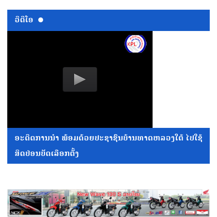
ວີດີໂອ
ອະດີດການນໍາ ພ້ອມດ້ວຍປະຊາຊົນບ້ານທາດຫລວງໃຕ້ ໄປໃຊ້
ສິດປ່ອນບັດເລືອກຕັ້ງ