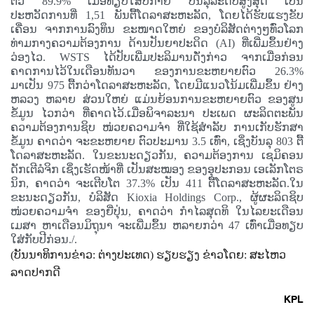
ຕົວ 89.9% ເມື່ອທຽບໃສ່ປີກາຍ
ບັນລຸລະດັບສູງສຸດ ເປັນ
ປະຫວັດການທີ່ 1,51 ພັນຕື້ໂດລາສະຫະລັດ, ໂດຍໄດ້ຮັບແຮງຂັບ
ເຄື່ອນ ຈາກການລົງທຶນ ຂະໜາດໃຫຍ່ ຂອງບໍລິສັດຕ່າງໆທົ່ວໂລກ
ທ່າມກາງຄວາມຕ້ອງການ ດ້ານປັນຍາປະດິດ (AI) ທີ່ເພີ່ມຂຶ້ນຢ່າງ
ວ່ອງໄວ. WSTS ໄດ້ປັບເພີ່ມປະລິມານດັ່ງກ່າວ ຈາກເມື່ອກ່ອນ
ຄາດການໄວ້ໃນເດືອນທັນວາ ຂອງການຂະຫຍາຍຕົວ 26.3%
ມາເປັນ 975 ຕື້ກວ່າໂດລາສະຫະລັດ, ໂດຍມີແນວໂນ້ມເພີ່ມຂຶ້ນ ຢ່າງ
ຫລວງ ຫລາຍ ສ່ວນໃຫຍ່ ແມ່ນຍ້ອນການຂະຫຍາຍຕົວ ຂອງສູນ
ຂໍ້ມູນ ໄວກວ່າ ທີ່ຄາດໄວ້.ເມື່ອພິຈາລະນາ ປະເພດ ຜະລິດຕະພັນ
ຄວາມຕ້ອງການຊິບ ໜ່ວຍຄວາມຈຳ ທີ່ໃຊ້ສຳລັບ ການເກັບຮັກສາ
ຂໍ້ມູນ ຄາດວ່າ ຈະຂະຫຍາຍ ຕົວປະມານ 3.5 ເທົ່າ, ເຊິ່ງບັນລຸ 803 ຕື້
ໂດລາສະຫະລັດ. ໃນຂະນະດຽວກັນ, ຄວາມຕ້ອງການ ເຊມິຄອນ
ດັກເຕີລໍຈິກ ເຊິ່ງເຮັດໜ້າທີ່ ເປັນສະໝອງ ຂອງອຸປະກອນ ເອເລັກໂຕຣ
ນິກ, ຄາດວ່າ ຈະເຕີບໂຕ 37.3% ເປັນ 411 ຕື້ໂດລາສະຫະລັດ.ໃນ
ຂະນະດຽວກັນ, ບໍລິສັດ Kioxia Holdings Corp., ຜູ້ຜະລິດຊິບ
ໜ່ວຍຄວາມຈຳ ຂອງຍີ່ປຸ່ນ, ຄາດວ່າ ກຳໄລສຸດທິ ໃນໄລຍະເດືອນ
ເມສາ ຫາເດືອນມິຖຸນາ ຈະເພີ່ມຂຶ້ນ ຫລາຍກວ່າ 47 ເທົ່າເມື່ອທຽບ
ໃສ່ກັບປີກ່ອນ./.
(ບັນນາທິການຂ່າວ:
ຕ່າງປະເທດ) ຮຽບຮຽງ ຂ່າວໂດຍ:
ສະໄຫວ
ລາດປາກດີ
KPL