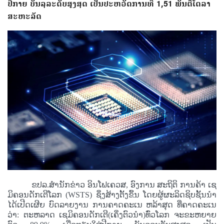
ປີກາຍ ບັນລຸລະດັບສູງສຸດ ເປັນປະຫວັດການທີ່ 1,51 ພັນຕື້ໂດລາ
ສະຫະລັດ
ຂປລ.ສຳນັກຂ່າວ ອິນໂຟເຄວສ, ອົງການ ສະຖິຕິ ການຄ້າ ເຊ
ມິຄອນດັກເຕີໂລກ (WSTS) ຊຶ່ງສ້າງຕັ້ງຂຶ້ນ ໂດຍຜູ້ຜະລິດຊິບຊັ້ນນຳ
ໄດ້ເປີດເຜີຍ ບົດລາຍງານ ການຄາດຄະເນ ຫລ້າສຸດ ທີ່ຄາດຄະເນ
ວ່າ: ຕະຫລາດ ເຊມິຄອນດັກເຕີ(ເຄິ່ງຕົວນຳ)ທົ່ວໂລກ ຈະຂະຫຍາຍ