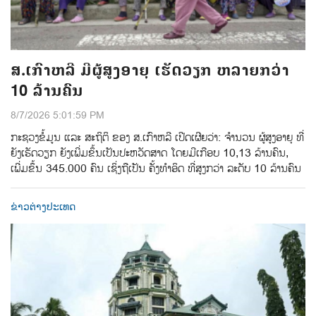
ສ.ເກົາຫລີ ມີຜູ້ສູງອາຍຸ ເຮັດວຽກ ຫລາຍກວ່າ
10 ລ້ານຄົນ
8/7/2026 5:01:59 PM
ກະຊວງຂໍ້ມູນ ແລະ ສະຖິຕິ ຂອງ ສ.ເກົາຫລີ ເປີດເຜີຍວ່າ: ຈໍານວນ ຜູ້ສູງອາຍຸ ທີ່
ຍັງເຮັດວຽກ ຍັງເພີ່ມຂຶ້ນເປັນປະຫວັດສາດ ໂດຍມີເກືອບ 10,13 ລ້ານຄົນ,
ເພີ່ມຂຶ້ນ 345.000 ຄົນ ເຊິ່ງຖືເປັນ ຄັ້ງທຳອິດ ທີ່ສູງກວ່າ ລະດັບ 10 ລ້ານຄົນ
ຂ່າວຕ່າງປະເທດ