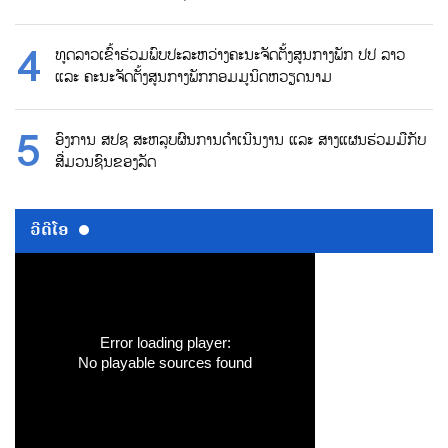
ທູດລາວເຂົ້າຮ່ວມພົບປະລະຫວ່າງຄະນະຈັດຕັ້ງສູນກາງພັກ ປປ ລາວ
ແລະ ຄະນະຈັດຕັ້ງສູນກາງພັກກອມມູນິດຫວຽດນາມ
ອົງການ ສປຊ ສະຫລຸບຜົນການດຳເນີນງານ ແລະ ສາງແຜນຮ່ວມມືກັບ
ສື່ມວນຊົນຂອງລັດ
ວີດີໂອ
Error loading player:
No playable sources found