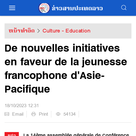
ຫນ້າທຳອິດ
Culture - Education
De nouvelles initiatives
en faveur de la jeunesse
francophone d'Asie-
Pacifique
18/10/2023 12:31
Email
Print
54134
La 14ème assemblée générale de Conférence
ຂປລ