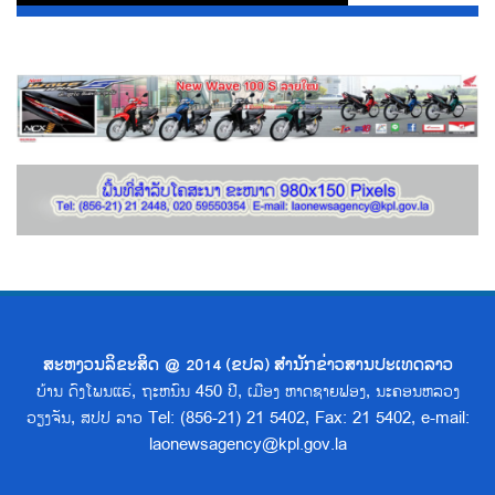
ສະຫງວນລິຂະສິດ @ 2014 (ຂປລ) ສຳນັກຂ່າວສານປະເທດລາວ
ບ້ານ ດົງໂພນແຮ່, ຖະຫນົນ 450 ປີ, ເມືອງ ຫາດຊາຍຟອງ, ນະຄອນຫລວງ
ວຽງຈັນ, ສປປ ລາວ Tel: (856-21) 21 5402, Fax: 21 5402, e-mail:
laonewsagency@kpl.gov.la