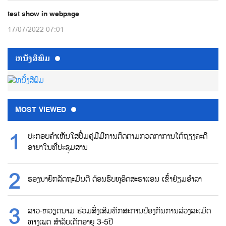
test show in webpage
17/07/2022 07:01
ຫນ້ັງສືພິມ
MOST VIEWED
ປະກອບຄຳເຫັນໃສ່ປື້ມຄູ່ມືມີການຕິດຕາມກວດກາການໂຕ້ຖຽງຄະດີ
ອາຍາໃນທີ່ປະຊຸມສານ
ຮອງນາຍົກລັດຖະມົນຕີ ຕ້ອນຮົບທູອິດສະຣາແອນ ເຂົ້າຢ້ຽມອຳລາ
ລາວ-ຫວຽດນາມ ຮ່ວມສົ່ງເສີມທັກສະການປ້ອງກັນການລ່ວງລະເມີດ
ທາງເພດ ສຳລັບເດັກອາຍຸ 3-5ປີ