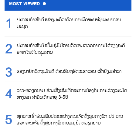
MOST VIEWED
ປະກອບຄຳເຫັນໃສ່ຮ່າງມະຕິວ່າດ້ວຍການພັດທະນາຊັບພະຍາກອນ
ມະນຸດ
ປະກອບຄຳເຫັນໃສ່ປື້ມຄູ່ມືມີການຕິດຕາມກວດກາການໂຕ້ຖຽງຄະດີ
ອາຍາໃນທີ່ປະຊຸມສານ
ຮອງນາຍົກລັດຖະມົນຕີ ຕ້ອນຮົບທູອິດສະຣາແອນ ເຂົ້າຢ້ຽມອຳລາ
ລາວ-ຫວຽດນາມ ຮ່ວມສົ່ງເສີມທັກສະການປ້ອງກັນການລ່ວງລະເມີດ
ທາງເພດ ສຳລັບເດັກອາຍຸ 3-5ປີ
ທູດລາວເຂົ້າຮ່ວມພົບປະລະຫວ່າງຄະນະຈັດຕັ້ງສູນກາງພັກ ປປ ລາວ
ແລະ ຄະນະຈັດຕັ້ງສູນກາງພັກກອມມູນິດຫວຽດນາມ