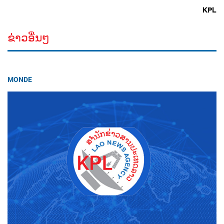
KPL
ຂ່າວອື່ນໆ
MONDE