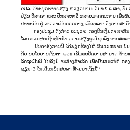
ຂປລ. ວິທະຍຸກະຈາຍສຽງ ຫວຽດນາມ: ວັນ​ທີ 9 ເມ​ສາ, ບັນ​ດ
ປ່ຽນ ​ຕີ​ລາ​ຄາ ແລະ
ປຶກ​ສາ​ຫາ​ລື ​ຫລາຍ​ມາດ​ຕະ​ການ​ ເພື່ອຮັບ​
ປະ​ທະ​ກັນ​ ຢູ່
ເຂດຕາ​ເວັນ​ອອກ​ກາງ, ເມື່ອ​ຫລາຍ​ອົງ​ການ​ສາ​ກົນ​
ກ​ອງ​ປ​ະ​ຊຸມ ດັ່ງກ່າວ ລະບຸວ່າ:
ກອງ​ທຶນ​ເງິນ​ຕາ ​ສາ​ກ
ໂລກ ​ພວມ​ຜະ​ເຊີນ​ໜ້າ​ກັບ​ ຄວາມ​ສ່ຽງ​ຊຸດ​ໂຊມລົງ
ຈາກສະພາບ​ຄວ
ບັນ​ດາ​ອົງ​ການນີ້ ​ໄດ້ຮຽກ​ຮ້ອງ​​ໃຫ້ ຜັນ​ຂະ​ຫຍາຍ ​ບັນ​
ກັບ ​ນະ​ໂຍ​ບາຍ​ເງິນ​ຕາ ແລະ
ເພີ່ມ​ທະ​ວີ​ຄວາມ​ສາ​ມາດ​ ຕ້ານ
ລັດ​ຖະ​ມົນ​ຕີ​ ໃນຄັ້ງ​ນີ້
ຈະ​ສ້າງ​ສຳ​ເລັດ​ ເພື່ອ​ຍື່ນ​ສະ​ເໜີ​ຕໍ່​ ກ
ຊຽນ+3 ໃນ​ເດືອນພຶດ​ສະ​ພາ​
ທີ່ຈະ​ມາ​ເຖິງນີ້./