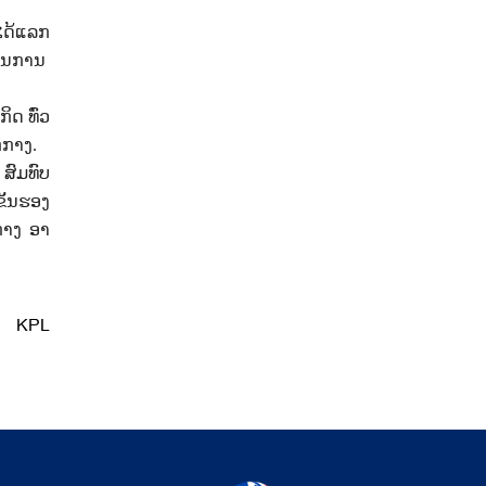
ໄດ້​ແລກ​
ອນ​ການ ​
ິດ ​ທົ່ວ​
ກ​ກາງ.
ສົມ​ທົບ​
ັ້ນ​ຮອງ​
ກາງ ອາ​
KPL