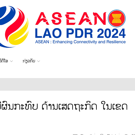
ິດີໂອ
ກ່ຽວກັບ
ືຜົນກະທົບ ດ້ານເສດຖະກິດ ໃນເຂດ