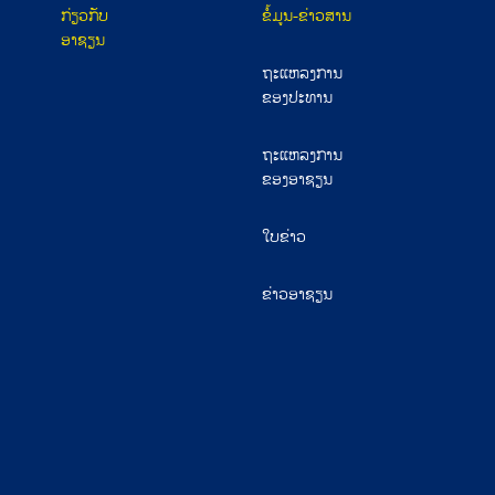
ກ່ຽວກັບ
ຂໍ້ມູນ-ຂ່າວສານ
ອາຊຽນ
ຖະແຫລງການ
ຂອງປະທານ
ຖະແຫລງການ
ຂອງອາຊຽນ
ໃບຂ່າວ
ຂ່າວອາຊຽນ