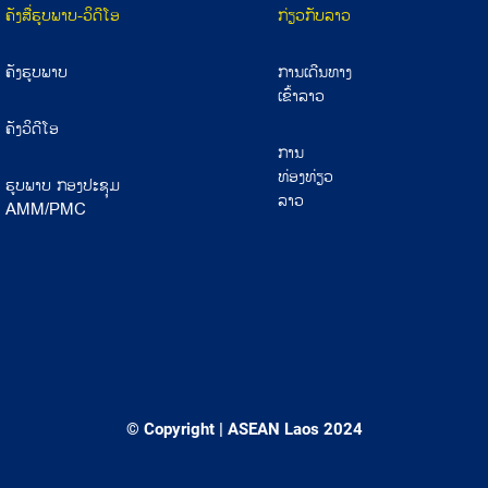
ຄັງສື່ຮູບພາບ-ວິດີໂອ
ກ່ຽວກັບລາວ
ຄັງຮູບພາບ
ການເດີນທາງ
ເຂົ້າລາວ
ຄັງວິດີໂອ
ການ
ທ່ອງທ່ຽວ
ຮູບພາບ ກອງປະຊຸມ
ລາວ
AMM/PMC
© Copyright | ASEAN Laos 2024