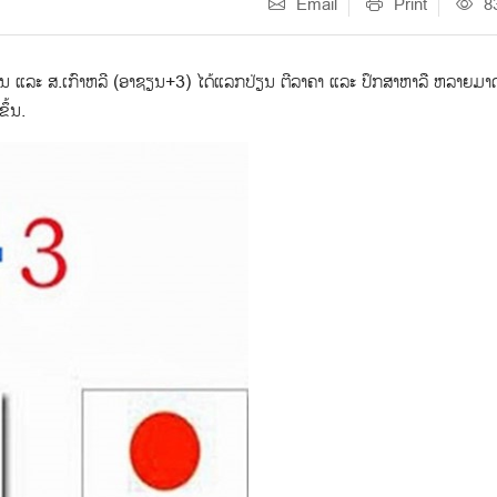
Email
Print
8
 ຈີນ ແລະ ສ.ເກົາຫລີ (ອາຊຽນ+3) ໄດ້ແລກປ່ຽນ ຕີລາຄາ ແລະ ປຶກສາຫາລື ຫລາຍມ
ຶ້ນ.