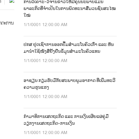
3
ການວິເຄາະ-ວິຈານຂ່າວໃຫ້ມີຄຸນນະພາບແມ່ນ
ພາລະກິດທີ່ຈຳເປັນໃນການພັດທະນາສື່ມວນຊົນສະໄໝ
ໃໝ່
າດຕະການ
1/1/0001 12:00:00 AM
ປກສ ຢຸດເຊົາການອອກປື້ມສຳມະໂນຄົວເກົ່າ ແລະ ຫັນ
ມານຳໃຊ້ໜັງສືຢັ້ງຢືນຂໍ້ມູນສຳມະໂນຄົວແທນ
1/1/0001 12:00:00 AM
ອາຊຽນ ກຽມຮັບມືກັບສະພາບພູມອາກາດ ທີ່ເພີ່ມທະວີ
ຄວາມຮຸນແຮງ
1/1/0001 12:00:00 AM
ກຳມາທິການເສດຖະກິດ ແລະ ການເງິນເຜີຍແຜ່ຄູ່ມື
ວຽກງານເສດຖະກິດ-ການເງິນ
1/1/0001 12:00:00 AM