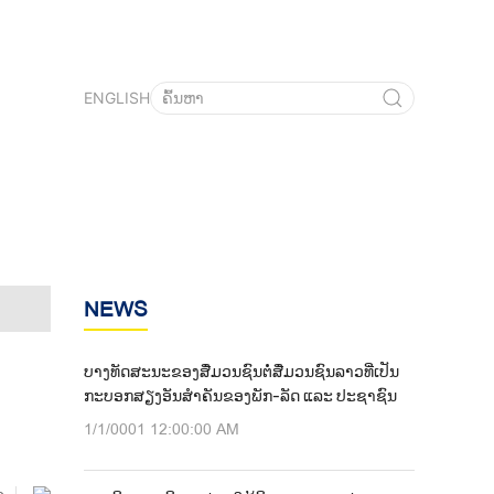
ENGLISH
NEWS
ບາງທັດສະນະຂອງສື່ມວນຊົນຕໍ່ສື່ມວນຊົນລາວທີ່ເປັນ
ກະບອກສຽງອັນສຳຄັນຂອງພັກ-ລັດ ແລະ ປະຊາຊົນ
1/1/0001 12:00:00 AM