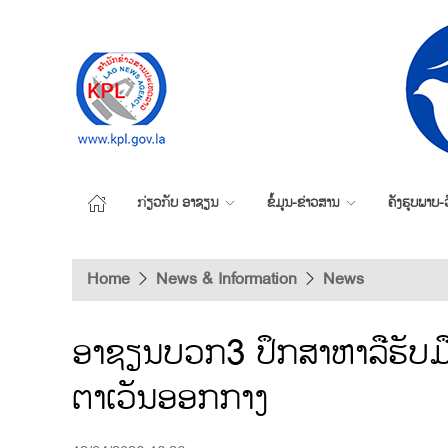
ກ່ຽວກັບ ອາຊຽນ
ຂໍ້ມູນ-ຂ່າວສານ
ຄັງຮູບພາບ-ວ
Home
News & Information
News
ອາຊຽນບວກ3 ປຶກສາຫາລືຮັບມ
ຕາເວັນອອກກາງ