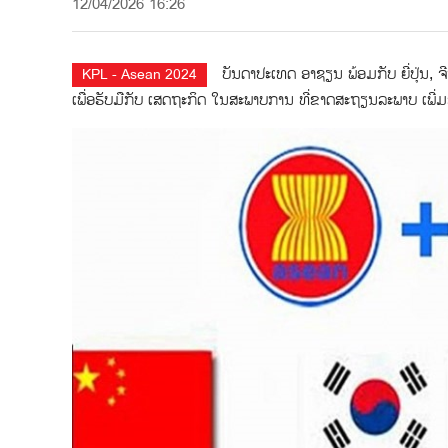
12/04/2026 16:26
ບັນດາປະເທດ ອາຊຽນ ພ້ອມກັບ ຍີ່ປຸ່ນ,
KPL - Asean 2024
ເພື່ອຮັບມືກັບ ເສດຖະກິດ ໃນສະພາບການ ທີ່ຂາດສະຖຽນລະພາບ ເພີ່ມຂ