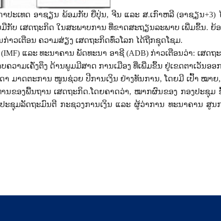
າ​ປະ​ເທດ ອາ​ຊຽນ ພ້ອມ​ກັບ
ຍີ່​ປຸ່ນ, ຈີນ ແລະ ສ.ເກົາ​ຫລີ (ອາ​ຊຽນ+3) 
ມື​ກັບ ​ເສດ​ຖະ​ກິດ
ໃນ​ສະ​ພາບ​ການ​ ທີ່ຂາດ​ສະ​ຖຽນ​ລະ​ພາບ​ ເພີ່ມ​ຂຶ້ນ​. ຍ້​
ກ່າວ​ເຕືອນ ​ຄວາມ​ສ່ຽງ ​ເສດ​ຖະ​ກິດ​ທົ່ວ​ໂລກ ​ໄດ້ຖືກ​ຊຸດ​ໂຊມ.
ົນ (IMF) ແລະ
ທະ​ນາ​ຄານ ​ພັດ​ທະ​ນາ ອາ​ຊີ (ADB) ກ່າວ​ເຕືອນ​ວ່າ:
ເສດ​ຖະ​ກ
າມ​ເຄັ່ງ​ຕຶງ​ ດ້ານ​ພູມ​ມີ​ສາດ​ ການ​ເມືອງ ​ທີ່​ເພີ່ມ​ຂຶ້ນ​ ຢູ່​ເຂດຕາ​ເວັນ​ອອ
ດາ ​ມາດ​ຕະ​ການ​ ໜູນ​ຊ່ວຍ ​ປີ​ການ​ເງິນ ​ຢ່າງ​ທັນ​ການ, ໂດຍມີ ​ເປົ້າ​ ໝາຍ, 
​ທານ​ຂອງ​ພື້ນ​ຖານ ​ເສດ​ຖະ​ກິດ.ໂດຍຄາດ​ວ່າ, ໝາກ​ຜົນ​ຂອງ​ ກອງ​ປະ​ຊຸມ ​ຂ
ອງ​ປະ​ຊຸມ​ລັດ​ຖະ​ມົນ​ຕີ​ ກະ​ຊວງ​ການ​ເງິນ
ແລະ ຜູ້​ວ່າ​ການ ​ທະ​ນາ​ຄານ ​ສູນ​