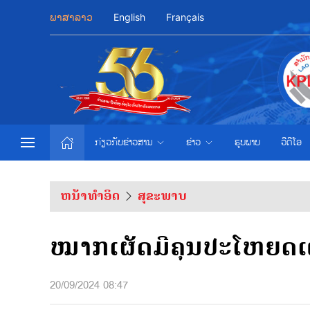
ພາສາລາວ
English
Français
ກ່ຽວກັບຂ່າວສານ
ຂ່າວ
ຮູບພາບ
ວີດີໂອ
ຫນ້າທຳອິດ
ສຸຂະພາບ
ໝາກເຜັດມີຄຸນປະໂຫຍດ
20/09/2024 08:47