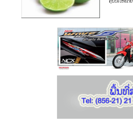
ຄຸນປະໂຫຍດຢ່