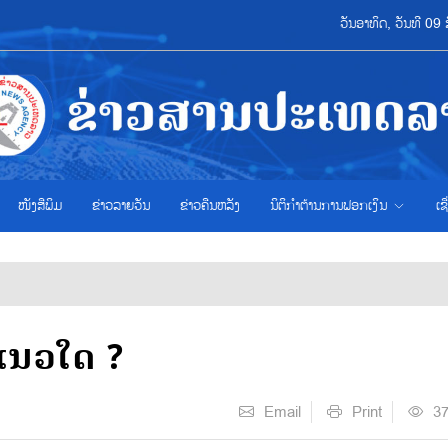
ວັນອາທິດ, ວັນທີ 0
ໜັງສືພິມ
ຂ່າວ​ລາຍ​ວັນ
ຂ່າວຄືນຫລັງ
ນິຕິກຳຕ້ານການຟອກເງິນ
ເຊ
ແນວໃດ ?
Email
Print
3