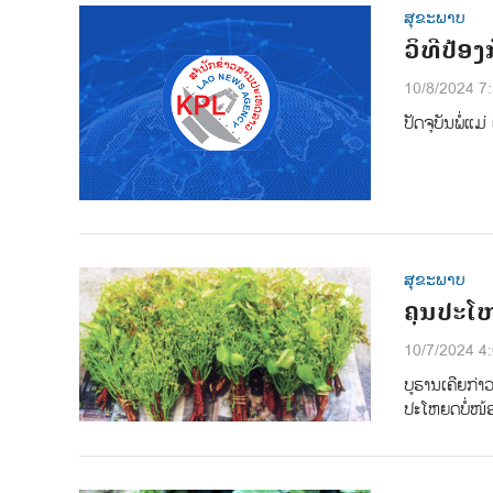
ສຸຂະພາບ
ວິທີປ້ອ
10/8/2024 7
ປັດຈຸບັນພໍ່ແ
ສຸຂະພາບ
ຄຸນປະໂຫ
10/7/2024 4
ບູຮານເຄີຍກ່າ
ປະໂຫຍດບໍ່ໜ້ອ