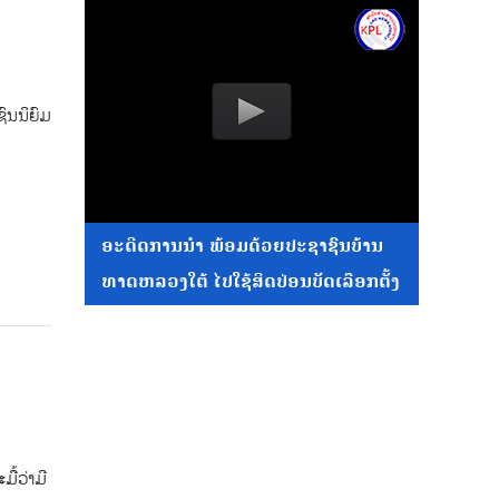
ຊົນນິຍົມ
ອະດີດການນໍາ ພ້ອມດ້ວຍປະຊາຊົນບ້ານ
ທາດຫລວງໃຕ້ ໄປໃຊ້ສິດປ່ອນບັດເລືອກຕັ້ງ
ື້ວ່າມີ