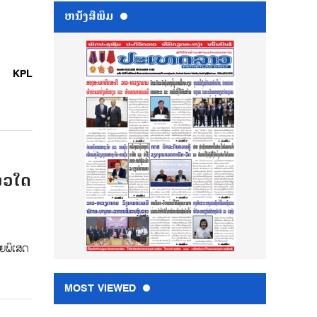
ຫນ້ັງສືພິມ
KPL
ນວໃດ
ດຍພິເສດ
MOST VIEWED