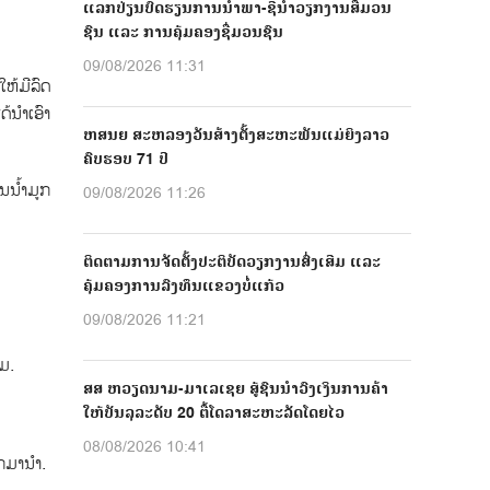
ແລກປ່ຽນບົດຮຽນການນຳພາ-ຊີ້ນຳວຽກງານສື່ມວນ
ຊົນ ແລະ ການຄຸ້ມຄອງຊື່ມວນຊົນ
09/08/2026 11:31
້​ມີ​ລົດ​
ດ້ນໍາ​ເອົາ
ຫສນຍ ສະຫລອງວັນສ້າງຕັ້ງສະຫະພັນແມ່ຍິງລາວ
ຄົບຮອບ 71 ປີ
ນໍ້າມູກ
09/08/2026 11:26
ຕິດຕາມການຈັດຕັ້ງປະຕິບັດວຽກງານສົ່ງເສີມ ແລະ
ຄຸ້ມຄອງການລົງທຶນແຂວງບໍ່ແກ້ວ
09/08/2026 11:21
ອມ.
ສສ ຫວຽດນາມ-ມາເລເຊຍ ສູ້ຊົນນຳວົງເງິນການຄ້າ
ໃຫ້ບັນລຸລະດັບ 20 ຕື້ໂດລາສະຫະລັດໂດຍໄວ
08/08/2026 10:41
ອກມານຳ.