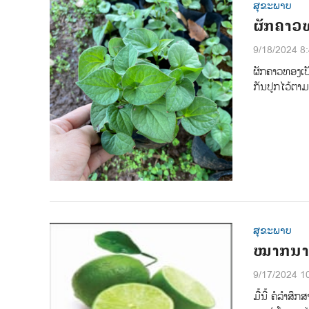
ສຸຂະພາບ
ຜັກຄາວທ
9/18/2024 8
ຜັກຄາວທອງເປັ
ກັນປູກໄວ້ຕາມບ
ສຸຂະພາບ
ໝາກນາວ
9/17/2024 1
ມື້ນີ້ ຄໍລໍາ