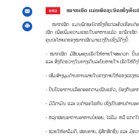
ໝາກ​ເຜັດ ​ແມ່ນພືດຊະນິດໜຶ່ງທີ່​ແຕ່ລະ​ຄ
ຂປລ
ໝາກ​ເຜັດ ​ແມ່ນພືດຊະນິດໜຶ່ງທີ່​ແຕ່ລະ​ຄົວ​ເຮືອນ​ຕ້ອງ​ມີ
ເຜັດ ​ເພື່ອ​ເພີ່ມ​ຄວາມ​ແຊບ​​ໃນ​ອາຫານແລ້ວ ແຕ່ລົດ​​ເຜັດ ຍັງ​ມ
ຄຸນ​ປະ​ໂຫຍ​ດຂອງໝາກ​ເຜັດ​ມາ​ແບ່ງປັນ​ເຊິ່ງມີ​ດັ່ງ​ນີ້:
- ໝາກເຜັດ ມີສັບພະຄຸນເຮັດໃຫ້ຫາຍໃຈສະດວກ ນັ້ນ
ແລະ ສິ່ງກີດຂວາງໃນທາງເດີນລະບົບຫາຍໃຈ ເຮັດໃຫ້ດັງໂ
- ເສີມສ້າງພູມຕ້ານທານພາຍໃນຮ່າງກາຍໃຫ້ແຂງແຮງຫລາຍ
- ປິ່ນປົວອາການເລືອດອອກຕາມເຟັນແຂ້ວ, ປ້ອງກັນອາ
- ມີວິຕາມິນ ແລະ ເບຕ້າແຄໂຣທີນ ເຊິ່ງເປັນສານຕ້ານອ
- ຫລຸດຜ່ອນອາການອາຫານບໍ່ຍ່ອຍ, ໄລ່ລົມ ຫລື ແກດ
- ຊ່ວຍໃຫ້ອາລົມດີ, ຜ່ອນຄາຍ, ຮູ້ສຶກສົດຊື່ນ ແລະ 