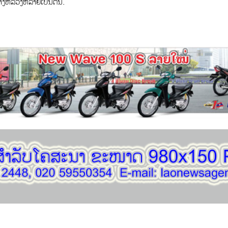
າງຫລວງຫລາຍເປັນຕົ້ນ.