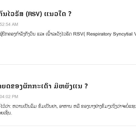
ງກັນໄວຣັສ (RSV) ແນວໃດ ?
:52:54 AM
ມ່ ຜູ້ປົກຄອງກໍາລັງກັງວົນ ແລະ ເຝົ້າລະວັງໄວຣັດ RSV( Respiratory Syncytial 
ຍດຂອງຜັກກະເດົາ ມີຫຍັງແນ ?
:04:02 PM
ວໄວ້ວ່າ: ຫວານເປັນລົມ ຂົມເປັນຢາ, ອາຫານ ຫລື ຂອງບາງຢ່າງຂົມໆເຖິງວ່າຈະບໍ່ແຊບ
ຍເຊັ່ນ.