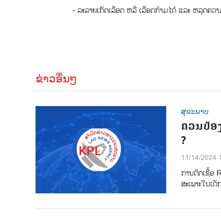
- ລະລາຍເກັດເລືອດ ຫລື ເລືອດກ້າມໄດ້ ແລະ ຫລຸດຄວ
ຂ່າວອື່ນໆ
ສຸຂະພາບ
ຄວນປ້ອງ
?
11/14/2024 
ການຕິດເຊື້ອ 
ສະເພາະໃນເດັກ