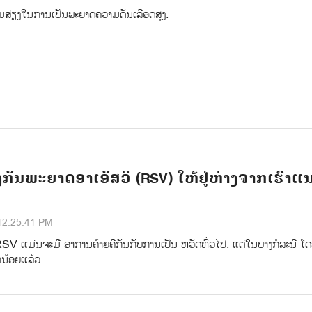
າມສ່ຽງໃນການເປັນພະຍາດຄວາມດັນເລືອດສູງ.
ກັນພະຍາດອາເອັສວີ (RSV) ໃຫ້ຢູ່ຫ່າງຈາກເຮົາແ
12:25:41 PM
RSV ເເມ່ນຈະມີ ອາການຄ້າຍຄືກັນກັບການເປັນ ຫວັດທົ່ວໄປ, ແຕ່ໃນບາງກໍລະນີ ໂ
ນ້ອຍເເລ້ວ