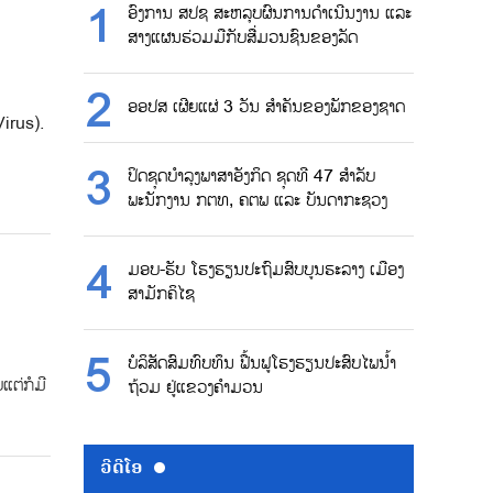
ອົງການ ສປຊ ສະຫລຸບຜົນການດຳເນີນງານ ແລະ
ສາງແຜນຮ່ວມມືກັບສື່ມວນຊົນຂອງລັດ
ອອປສ ເຜີຍແຜ່ 3 ວັນ ສຳຄັນຂອງພັກຂອງຊາດ
Virus).
ປິດຊຸດບຳລຸງພາສາອັງກິດ ຊຸດທີ 47 ສຳລັບ
ພະນັກງານ ກຕທ, ຄຕພ ແລະ ບັນດາກະຊວງ
ມອບ-ຮັບ ໂຮງຮຽນປະຖົມສົບບູນຮະລາງ ເມືອງ
ສາມັກຄິໄຊ
ບໍລິສັດສົມທົບທຶນ ຟື້ນຟູໂຮງຮຽນປະສົບໄພນ້ຳ
ແຕ່ກໍມີ
ຖ້ວມ ຢູ່ແຂວງຄຳມວນ
ວີດີໂອ