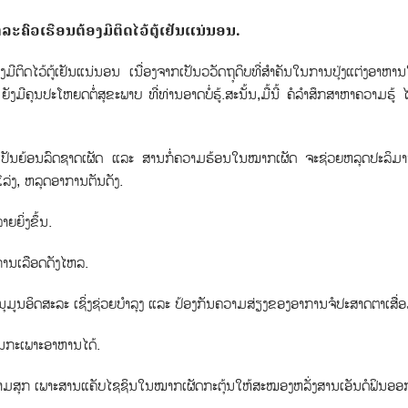
ົວ​ເຮືອນ​ຕ້ອງ​ມີ​ຕິດ​ໄວ້ຕູ້​ເຢັນ​ແນ່​ນອນ.
​ຕິດ​ໄວ້ຕູ້​ເຢັນ​ແນ່​ນອນ ​ເນື່ອງ​ຈາກ​ເປັນ​ວວັດຖຸດິບ​ທີ່​ສໍາຄັນ​ໃນ​ການ​ປຸ່ງ​ແຕ່ງອາຫານ​ໃຫ
ີ​ຄຸນ​ປະ​ໂຫຍ​ດຕໍ່ສຸຂະພາບ​ ທີ່​ທ່າ​ນອາດ​ບໍ​່ຮູ້.ສະ​ນັ້ນ,ມື້​ນີ້ ຄໍ​ລໍາ​ສຶກສາ​ຫາ​ຄວາມ​ຮູ້ ໄ
ເປັນຍ້ອນລົດຊາດເຜັດ ແລະ ສານກໍ່ຄວາມຮ້ອນໃນໝາກເຜັດ ຈະຊ່ວຍຫລຸດປະລິມານ
ລ່ງ, ຫລຸດອາການຕັນດັງ.
ຍິ່ງຂຶ້ນ.
ການເລືອດດັງໄຫລ.
ະນຸມູນອິດສະລະ ເຊິ່ງຊ່ວຍບຳລຸງ ແລະ ປ້ອງກັນຄວາມສ່ຽງຂອງອາການຈໍປະສາດຕາເສື່
ໃນກະເພາະອາຫານໄດ້.
ມີຄວາມສຸກ ເພາະສານແຄັບໄຊຊິນໃນໝາກເຜັດກະຕຸ້ນໃຫ້ສະໝອງຫລັ່ງສານເອັນດໍຟິນອ