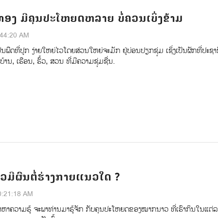
ອງ ມີຄຸນປະໂຫຍດຫລາຍ ບໍ່ຄວນເບິ່ງຂ້າມ
:44:20 AM
ນພືດທີ່ປູກ ງ່າຍໃຫຍ່ໄວໂດຍສ່ວນໃຫຍ່ຈະມັກ ຢູ່ບ່ອນປຽກຊຸ່ມ ເຊິ່ງເປັນຜັກທີ່ປະຊາ
້ານ, ເຮືອນ, ຮົ້ວ, ສວນ ທີ່ມີຄວາມຊຸ່ມຊື່ນ.
ມີຜົນຕໍ່ຮ່າງກາຍແນວໃດ ?
0:21:18 AM
ສຶກສາຫາຄວາມຮູ້ ຈະພາທ່ານມາຮູ້ຈັກ ກັບຄຸນປະໂຫຍດຂອງໝາກນາວ ທີ່ເຮົາກິນໃນແຕ່ລະມ