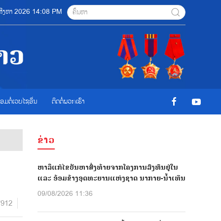
9 ສີງຫາ 2026 14:08 PM
ື່ອມຕໍ່ເວບໄຊອ່ືນ
ຕິດຕໍ່ພວກເຮົາ
ຂ່າວ
ຫາລືແກ້ໄຂບັນຫາສົ່ງທ້າຍຈາກໂຄງການລົງທຶນຢູ່ໃນ
ແລະ ອ້ອມຂ້າງອຸດທະຍານແຫ່ງຊາດ ນາກາຍ-ນໍ້າເທີນ
09/08/2026 11:36
7912