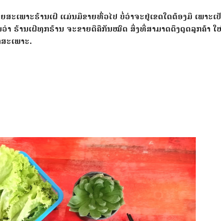
ຍສະເພາະຮ້ານເຝີ ແມ່ນມີ​ຂາຍ​ທົ່ວ​ໄປ ​ບໍ່ວ່າ​ຈະ​ຢູ່​ເຂດ​ໃດ​​ຕ້ອງ​ມີ​ ເພາະ​ເປັ
່າ ຮ້ານເຝີທຸກຮ້ານ ຈະຂາຍດີຄືກັນໝົດ ສິ່ງທີ່ສາມາດດຶງດູດລູກຄ້າ ໃຫ
ັກສະເພາະ.