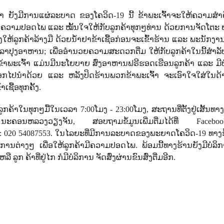
ຮົາ ຍັງມີການແຜ່ລະບາດ ຂອງໂຄວິດ-
19
ນີ້ ຂ້າພະເຈົ້າຈະໃຫ້ຄວາມສຳຄ
ອຄວາມປອດໄພ ແລະ ໝັ້ນໃຈໃຫ້ກັບລູກຄ້າທຸກໆທ່ານ ດ້ວຍການຈັດໂຕະ
ໃຫ້ລູກຄ້າລ້າງມື ດ້ວຍນໍ້າຢາຂ້າເຊື້ອກ່ອນຈະເຂົ້າຮ້ານ ແລະ ພະນັກງາ
ວລາປຸງອາຫານ
;
ເພື່ອອຳນວຍຄວາມສະດວກຕື່ມ ໃຫ້ກັບລູກຄ້າໃນນີ້ສຳລັ
້າພະເຈົ້າ ແມ່ນມີນະໂຍບາຍ ສົ່ງອາຫານຟຣີຮອດເຮືອນລູກຄ້າ ແລະ ມີບ
ຂດໄກອອກໄປນຳດ້ວຍ ແລະ ຫລັງປິດຮ້ານພວກຂ້າພະເຈົ້າ ຈະເອົາໃຈໃສ່ໃນ
ຊື້ອທຸກຄັ້ງ.
ນລູກຄ້າໃນທຸກໆມື້ໃນເວລາ
7:00
ໂມງ -
23:00
ໂມງ
,
ສະຖານທີ່ຕັ້ງຢູ່ເສັ້ນທາ
,
ນະຄອນຫລວງວຽງຈັນ
,
ສອບຖາມຂໍ້ມູນເພີ່ມຕື່ມໄດ້ທີ່
Faceb
 :
020 54087553
. ໃນໄລຍະທີ່ມີການລະບາດຂອງພະຍາດໂຄວິດ-19 ທາງຮ
ນຕ່າງໆ ເພື່ອໃຫ້ລູກຄ້າມີຄວາມປອດໄພ. ພ້ອມນີ້ທາງຮ້ານຍັງມີບໍລິກ
ລູກ ຄ້າທີ່ຢູ່ໄກ ກໍມີບໍລິການ ຈັດສົ່ງຜ່ານຂົນສົ່ງຕື່ມອີກ.