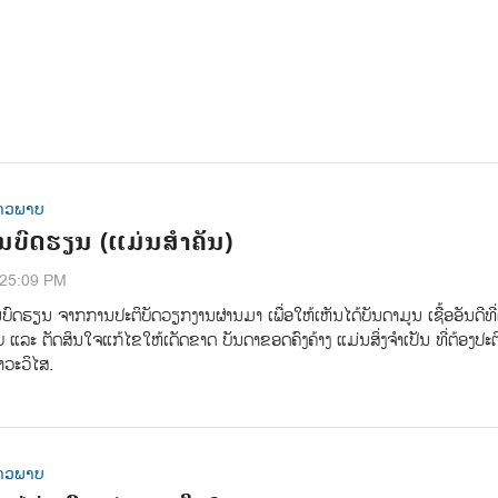
າວພາບ
ບົດຮຽນ (ແມ່ນສໍາຄັນ)
:25:09 PM
ຮຽນ ຈາກການປະຕິບັດວຽກງານຜ່ານມາ ເພື່ອໃຫ້ເຫັນໄດ້ບັນດາມູນ ເຊື້ອອັນດີທີ່
 ແລະ ຕັດສິນໃຈແກ້ໄຂໃຫ້ເດັດຂາດ ບັນດາຂອດຄົງຄ້າງ ແມ່ນສິ່ງຈໍາເປັນ ທີ່ຕ້ອງປະຕິ
າວະວິໄສ.
າວພາບ