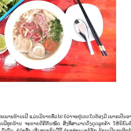
ະເພາະຮ້ານເຝີ ແມ່ນມີ​ຂາຍ​ທົ່ວ​ໄປ ​ບໍ່ວ່າ​ຈະ​ຢູ່​ເຂດ​ໃດ​​ຕ້ອງ​ມີ​ ເພາະ​ເປັນ​ອ
ເຝີທຸກຮ້ານ ຈະຂາຍດີຄືກັນໝົດ ສິ່ງທີ່ສາມາດດຶງດູດລູກຄ້າ ໃຫ້ນິຍົ
ນ, ຄໍລໍາ​ສົ່ງ​ ເສີມທຸລະ​ກິດມື້ນີ້ ຂໍພາທ່ານ​ມາ​ຮູ້ຈັກ ຮ້ານ​​ເຝີ​ແຊບອີກ