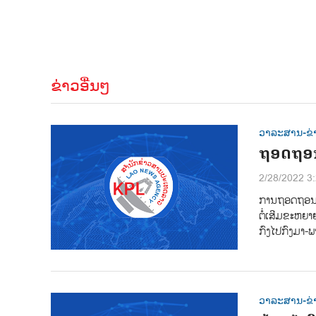
ຂ່າວອື່ນໆ
ວາລະສານ-ຂ່
ຖອດຖອນ
2/28/2022 3
ການຖອດຖອນບົດ
ຕໍ່ເສີມຂະຫຍາຍ
ກົງໄປກົງມາ-ພ
ວາລະສານ-ຂ່