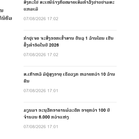
ສິງກະໂປ ສະເໜີຮ່າງກົດໝາຍເສີມກຳລັງປາບປາມສະ
ແກມເມີ
ນ​
້ນິຍົມ
07/08/2026 17:02
ກຳປູເຈຍ ຈະສົ່ງອອກເຂົ້າສານ ບັນລຸ 1 ລ້ານໂຕນ ເປັນ
ຄັ້ງທຳອິດໃນປີ 2026
07/08/2026 17:02
ສ.ເກົາຫລີ ມີຜູ້ສູງອາຍຸ ເຮັດວຽກ ຫລາຍກວ່າ 10 ລ້ານ
ຄົນ
07/08/2026 17:01
ມຽນມາ ອະນຸລັກອາຄານມໍລະດົກ ອາຍຸກວ່າ 100 ປີ
ຈຳນວນ 6.000 ກວ່າແຫ່ງ
07/08/2026 17:01