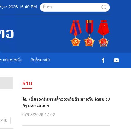
7 ສີງຫາ 2026 16:49 PM
ື່ອມຕໍ່ເວບໄຊອ່ືນ
ຕິດຕໍ່ພວກເຮົາ
ຂ່າວ
ຈີນ ເຂັ້ມງວດໃນການສົ່ງອອກສິນຄ້າ ກ່ຽວກັບ ໂດຣນ ໄປ
ຍັງ ສ.ອາເມລິກາ
07/08/2026 17:02
1240