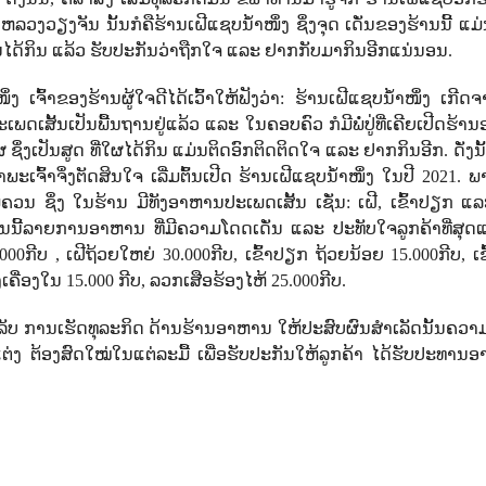
ວງ​ວຽງຈັນ ນັ້ນກໍຄືຮ້ານເຝີແຊບນໍ້າໜຶ່ງ ຊຶ່ງຈຸດ ເດັ່ນຂອງຮ້ານນີ້ ແມ່ນ​ນ
ທ່ານໄດ້ກິນ ແລ້ວ ຮັບປະກັນວ່າຖືກໃຈ ແລະ ຢາກກັບມາກິນອີກແນ່ນອນ.
ງ ​ເຈົ້າຂອງຮ້ານຜູ້ໃຈດີໄດ້ເວົ້າ​ໃຫ້​ຟັງ​ວ່າ: ຮ້ານເຝີແຊບນໍ້າໜຶ່ງ ເກີ
ດເສັ້ນເປັນພື້ນຖານຢູ່ແລ້ວ ແລະ ໃນຄອບຄົວ ກໍມີພໍ່ປູ່ທີ່ເຄີຍເປີດຮ້
 ຊຶ່ງເປັນສູດ ທີ່ໃຜໄດ້ກິນ ແມ່ນຕິດອົກຕິດຕິດໃຈ ແລະ ຢາກກິນອີກ. ດັ່ງນັ້ນ
ະເຈົ້າຈຶ່ງຕັດສິນໃຈ ເລີ່ມຕົ້ນເປີດ ຮ້ານເຝີແຊບນໍ້າໜຶ່ງ ໃນປີ
2021
. ພ
ມຄວນ ຊຶ່ງ ໃນຮ້ານ ມີທັງອາຫານປະເພດເສັ້ນ ເຊັ່ນ: ເຝີ
,
ເຂົ້າປຽກ ແລ
ນນີ້ລາຍການອາຫານ ທີ່ມີຄວາມໂດດເດັ່ນ ແລະ ປະທັບໃຈລູກຄ້າທີ່ສຸດແ
.000
ກີບ
,
ເຝີຖ້ວຍໃຫຍ່
30.000
ກີບ, ເຂົ້າປຽກ ຖ້ວຍນ້ອຍ
15.000
ກີບ,
ເ
ງເຄື່ອງໃນ
15.000
ກີບ,
ລວກເສືອຮ້ອງໄຫ້
25.000
ກີບ.
ເຄັດລັບ ການເຮັດທຸລະກິດ ດ້ານຮ້ານອາຫານ ໃຫ້ປະສົບຜົນສຳເລັດນັ້ນຄວ
ງແຕ່ງ ຕ້ອງສົດໃໝ່ໃນແຕ່ລະມື້ ເພື່ອຮັບປະກັນໃຫ້ລູກຄ້າ ໄດ້ຮັບປະທານອ