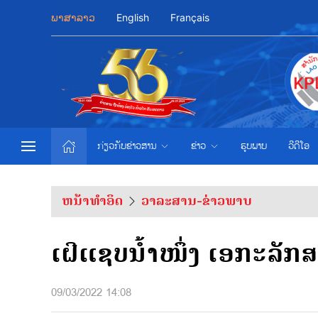
ພາສາລາວ
English
Français
ກ່ຽວກັບຂ່າວສານ
ຂ່າວ
ຮູບພາບ
ວີດີໂອ
ຫນ້າທຳອິດ
ວາລະສານ-ຂ່າວພາບ
​ເຝີ​ແຊບ​ນໍ້າໜຶ່ງ ​ເອກະລັກ​
09/03/2022 14:08