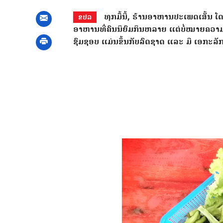
ທຸກ​ມື້​ນີ້, ຮ້ານ​ອາຫານ​ປະ​ເພດ​ເສັ້ນ ໂດ
ຂປລ
ອາຫານທີ່​ຄົນ​ນິຍົ​ມກິນຫລາຍ ແຕ່ບໍ່ໝາຍຄວາມວ
ຊົມຊອບ ແມ່ນຂຶ້ນກັບລົດຊາດ ແລະ ມີ ເອກະລ