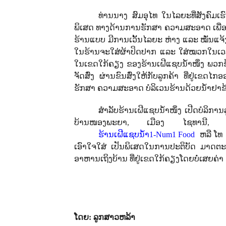
ທ່ານນາງ ສົມອຸໄທ ໃນໄລຍະທີ່ສັງຄົມເ
ພິເສດ ທາງດ້ານການຮັກສາ ຄວາມສະອາດ ເພື່
ຮ້ານແບບ ມີການເວັ້ນໄລຍະ ຫ່າງ ແລະ ໝັ່ນແຈ້ງ
ໃນຮ້ານຈະໃສ່ຜ້າປິດປາກ ແລະ ໃສ່ໝວກໃນເ
ໃນເຂດໃກ້ຄຽງ ຂອງຮ້ານເຝີແຊບນໍ້າໜຶ່ງ ພວກຂ
ຈັດສົ່ງ ຜ່ານຂົນສົ່ງໃຫ້ກັບລູກຄ້າ ທີ່ຢູ່ເ
ຮັກສາ ຄວາມສະອາດ ບໍລິເວນຮ້ານດ້ວຍນໍ້າຢາຂ້າເ
ສຳລັບຮ້ານເຝີແຊບນໍ້າໜຶ່ງ ເປີດບໍລິກາ
ບ້ານໜອງພະຍາ
,
ເມືອງ ໄຊທານີ
ຮ້ານເຝີແຊບນ້ຳ
1-Num1 Food
ຫລື ໂທ
ເອົາໃຈໃສ່ ເປັນພິເສດໃນການປະຕິບັດ ມາດຕະກາ
ອາຫານເຖິງບ້ານ ທີ່ຢູ່ເຂດໃກ້ຄຽງໂດຍບໍ່ເສຍຄ່າ ຫລື 
ໂດຍ: ລູກສາວຫລ້າ