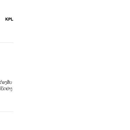
KPL
ຕ້ອງສືບ
ບັດຢ່າງ