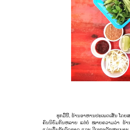
ທຸກ​ມື້​ນີ້, ຮ້ານ​ອາຫານ​ປະ​ເພດ​ເສັ້ນ ໂດຍສ
ຄົນ​ນິຍົ​ມກິນຫລາຍ ແຕ່ບໍ່ ໝາຍຄວາມວ່າ ຮ້ານ
ແມ່ນຂຶ້ນກັບລົດຊາດ ແລະ ມີເອກະລັກສະເພາະ. ດັ່ງນັ້