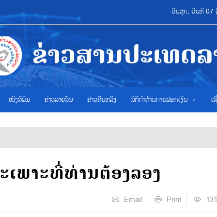
ວັນສຸກ, ວັນທີ 0
ໜັງສືພິມ
ຂ່າວ​ລາຍ​ວັນ
ຂ່າວຄືນຫລັງ
ນິຕິກຳຕ້ານການຟອກເງິນ
ເຊ
ສະ​ເພາະ​ທີ່​ທ່ານ​ຕ້ອງ​ລອງ
Email
Print
13