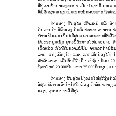
ທີ່ຢູ່​​ເຂດບ້ານໜອງພະຍາ ​ເມືອງ​ໄຊທາ​ນີ ນະຄອນຫລ
ທີ່ມີລົດຊາດ​ແຊບ ເປັນ​ເອກະ​ລັກສະ​ເພາະ​ ຖ້າ
ທ່ານນາງ ສົມອຸໄທ ເສົາມະນີ ຫລື ນໍ້າໜຶ່
ບັນດານໃຈ ທີ່ຕົນເອງ ມັກຮັບປະທານອາຫານ ປະເພ
ຮ້ານເຝີ ແລະ ເພິ່ນກໍມີສູດແຊບ ສະເພາະທີ່ບໍ່ຄືໃຜ
ສືບທອດມູນເຊື້ອ ສູດເຝີດັ່ງກ່າວໃຫ້ຍາວນານ ຂ້າພ
ເປີດແລ້ວ ກໍໄດ້ຮັບຄວາມນິຍົມ ຈາກລູກຄ້າພໍສົ
ລາບ
,
ແກງເຄື່ອງໃນ ແລະ ລວກເສືອຮ້ອງໄຫ້
,
ໃ
ສຳລັບລາຄາ ເລີ່ມຕົ້ນມີດັ່ງນີ້ :
ເຝີຖ້ວຍນ້ອຍ
20
ຖ້ວຍໃຫຍ່
20.000
ກີບ, ລາບ
25.000
ກີບ/ຊຸດ, ແກ
ທ່ານນາງ ສົມອຸໄທ ຍັງເຜີຍໃຫ້ຮູ້ເຖິງ
ທີ່ສຸດ ຄືການເອົາໃຈໃສ່ໃນວັດຖຸ ດິບທີ່ນຳມາປຸ
ແຊບ, ຄຸນນະພາບດີ ທີ່ສຸດ.