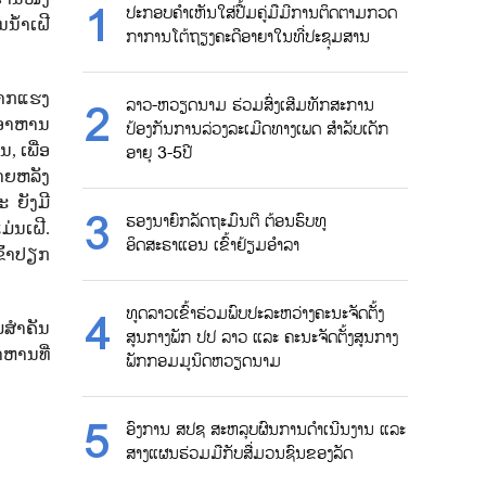
ປະກອບຄຳເຫັນໃສ່ປື້ມຄູ່ມືມີການຕິດຕາມກວດ
ໍ້າ​ເຝີ
ກາການໂຕ້ຖຽງຄະດີອາຍາໃນທີ່ປະຊຸມສານ
ດຈາກແຮງ
ລາວ-ຫວຽດນາມ ຮ່ວມສົ່ງເສີມທັກສະການ
ານອາຫານ
ປ້ອງກັນການລ່ວງລະເມີດທາງເພດ ສຳລັບເດັກ
, ເພື່ອ
ອາຍຸ 3-5ປີ
າຍຫລັງ
ະ ຍັງມີ
ຮອງນາຍົກລັດຖະມົນຕີ ຕ້ອນຮົບທູ
ມ່ນເຝີ.
ອິດສະຣາແອນ ເຂົ້າຢ້ຽມອຳລາ
ຂົ້າປຽກ
ທູດລາວເຂົ້າຮ່ວມພົບປະລະຫວ່າງຄະນະຈັດຕັ້ງ
າມສຳຄັນ
ສູນກາງພັກ ປປ ລາວ ແລະ ຄະນະຈັດຕັ້ງສູນກາງ
າຫານທີ່
ພັກກອມມູນິດຫວຽດນາມ
ອົງການ ສປຊ ສະຫລຸບຜົນການດຳເນີນງານ ແລະ
ສາງແຜນຮ່ວມມືກັບສື່ມວນຊົນຂອງລັດ