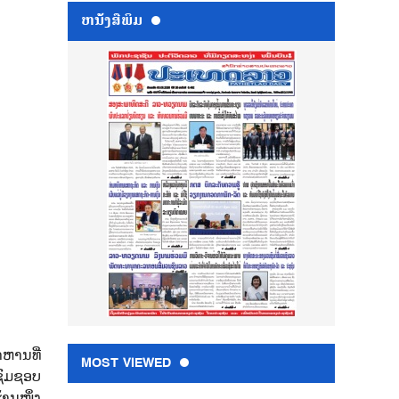
ຫນ້ັງສືພິມ
າຫານທີ່​
MOST VIEWED
ມຊົມຊອບ
ຮ້ານໜຶ່ງ