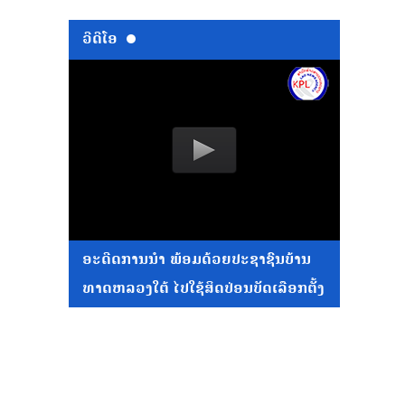
ວີດີໂອ
ອະດີດການນໍາ ພ້ອມດ້ວຍປະຊາຊົນບ້ານ
ທາດຫລວງໃຕ້ ໄປໃຊ້ສິດປ່ອນບັດເລືອກຕັ້ງ