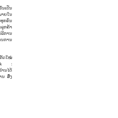
ັນເປັນ
 ພາຍໃນ
ນທຸກຄົນ
ບລູກຄ້າ
ໍລິການ
ດ້ານການ
ງຕັດໃໝ່
ook :
້ານໄດ້
ານ ສົ່ງ