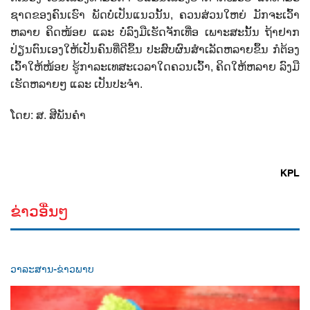
ຊາດ​ຂອງ​ຄົນ​ເຮົາ ພັດ​ບໍ່​ເປັນ​ແນວ​ນັ້ນ, ຄວນ​ສ່ວນ​ໃຫຍ່ ມັກ​ຈະ​ເວົ້າ​
ຫລາຍ ຄິດ​ໜ້ອຍ ​ແລະ ບໍ່​ລົງມື​ເຮັດ​ຈັກ​ເທື່ອ ​ເພາະສະ​ນັ້ນ ຖ້າ​ຢາກ​
ປ່ຽນ​ຕົນ​ເອງ​ໃຫ້​ເປັນ​ຄົນ​ທີ່​ດີ​ຂຶ້ນ ປະສົບ​ຜົນສຳ​ເລັດ​ຫລາຍ​ຂຶ້ນ ກໍ​ຕ້ອງ​
ເວົ້າ​ໃຫ້​ໜ້ອຍ ​ຮູ້​ກາລະ​ເທສະ​ເວລາ​ໃດ​ຄວນ​​ເວົ້າ, ຄິດ​ໃຫ້​ຫລາຍ ລົງມື​
ເຮັດ​ຫລາຍໆ ​ແລະ ​ເປັນ​ປະຈຳ.
ໂດຍ: ສ. ສີ​ພັນ​ຄຳ
KPL
ຂ່າວອື່ນໆ
ວາລະສານ-ຂ່າວພາບ