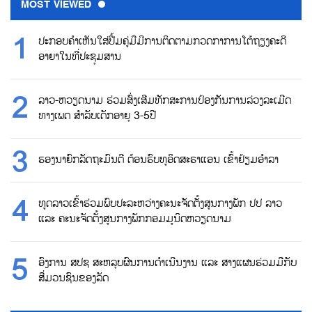
MOST VIEWED
ປະກອບຄຳເຫັນໃສ່ປື້ມຄູ່ມືມີການຕິດຕາມກວດກາການໂຕ້ຖຽງຄະດີ
ອາຍາໃນທີ່ປະຊຸມສານ
ລາວ-ຫວຽດນາມ ຮ່ວມສົ່ງເສີມທັກສະການປ້ອງກັນການລ່ວງລະເມີດ
ທາງເພດ ສຳລັບເດັກອາຍຸ 3-5ປີ
ຮອງນາຍົກລັດຖະມົນຕີ ຕ້ອນຮົບທູອິດສະຣາແອນ ເຂົ້າຢ້ຽມອຳລາ
ທູດລາວເຂົ້າຮ່ວມພົບປະລະຫວ່າງຄະນະຈັດຕັ້ງສູນກາງພັກ ປປ ລາວ
ແລະ ຄະນະຈັດຕັ້ງສູນກາງພັກກອມມູນິດຫວຽດນາມ
ອົງການ ສປຊ ສະຫລຸບຜົນການດຳເນີນງານ ແລະ ສາງແຜນຮ່ວມມືກັບ
ສື່ມວນຊົນຂອງລັດ