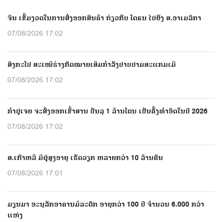
ຈີນ ເຂັ້ມງວດໃນການສົ່ງອອກສິນຄ້າ ກ່ຽວກັບ ໂດຣນ ໄປຍັງ ສ.ອາເມລິກາ
07/08/2026 17:02
ສິງກະໂປ ສະເໜີຮ່າງກົດໝາຍເສີມກຳລັງປາບປາມສະແກມເມີ
07/08/2026 17:02
ກຳປູເຈຍ ຈະສົ່ງອອກເຂົ້າສານ ບັນລຸ 1 ລ້ານໂຕນ ເປັນຄັ້ງທຳອິດໃນປີ 2026
07/08/2026 17:02
ສ.ເກົາຫລີ ມີຜູ້ສູງອາຍຸ ເຮັດວຽກ ຫລາຍກວ່າ 10 ລ້ານຄົນ
07/08/2026 17:01
ມຽນມາ ອະນຸລັກອາຄານມໍລະດົກ ອາຍຸກວ່າ 100 ປີ ຈຳນວນ 6.000 ກວ່າ
ແຫ່ງ