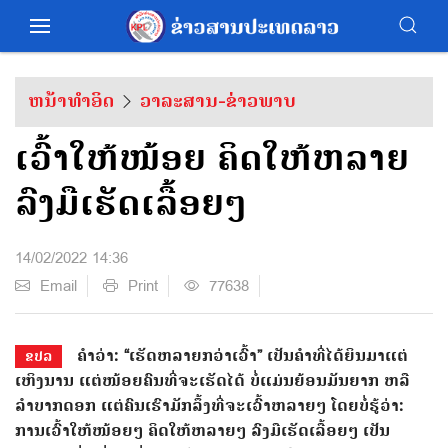
ຫນ້າທຳອິດ
ວາລະສານ-ຂ່າວພາບ
ເວົ້າ​ໃຫ້​ໜ້ອຍ ຄິດ​ໃຫ້​ຫລາຍ
ລົງມື​ເຮັດ​​ເລື້ອຍໆ
14/02/2022 14:36
Email
Print
77638
ຄຳ​ວ່າ: ​​​“ເຮັດ​ຫລາຍ​ກວ່າ​ເວົ້າ” ​ເປັນຄຳ​ທີ່​ໄດ້​ຍິນ​ມາ​ແຕ່​​
ຂປລ
ເຫິງ​ນານ ​ແຕ່ໜ້ອຍ​ຄົນ​ທີ່​ຈະ​ເຮັດ​ໄດ້ ບໍ່​ແມ່ນ​ຍ້ອນ​ມັນ​ຍາກ​ ຫລື
ລໍາບາກ​ດອກ ​ແຕ່​ຄົນ​ເຮົາ​ມັກ​ລຶ້ງ​ທີ່​ຈະ​ເວົ້າ​ຫລາຍໆ ​ໂດຍ​ບໍ່​ຮູ້​ວ່າ:
ການ​ເວົ້າ​ໃຫ້​ໜ້ອຍໆ ຄິດ​ໃຫ້​ຫລາຍໆ ລົງ​ມື​ເຮັດ​ເລື້ອຍໆ ​ເປັນ​