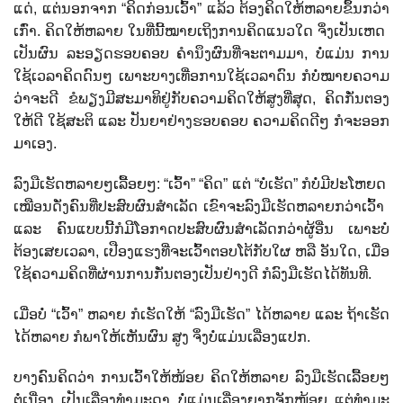
ແດ່, ​ແຕ່​ນອກຈາກ
“ຄິດ​ກ່ອນ​ເວົ້າ” ​ແລ້ວ ຕ້ອງ​ຄິດ​ໃຫ້​ຫລາຍ​ຂຶ້ນ​ກວ່າ​
ເກົ່າ. ຄິດ​ໃຫ້​ຫລາຍ ​ໃນ​ທີ່​ນີ້​ໝາຍ​​ເຖິງ​ການ​ຄິດ​​ແນວ​ໃດ ຈຶ່ງ​ເປັນ​ເຫດ ​
ເປັນ​ຜົນ ລະອຽດ​ຮອບ​ຄອບ ຄຳນຶງ​ຜົນ​ທີ່​ຈະ​ຕາມ​ມາ, ບໍ່​ແມ່ນ ການ​
ໃຊ້​ເວລາ​ຄິດ​ດົນໆ ​ເພາະ​ບາງ​ເທື່ອ​ການ​ໃຊ້​ເວລາ​ດົນ ກໍ​ບໍ່​ໝາຍ​ຄວາມ​
ວ່າ​ຈະ​ດີ ຂໍ​ພຽງ​ມີ​ສະມາທິ​ຢູ່​ກັບ​ຄວາມ​ຄິດ​ໃຫ້​ສູງ​ທີ່​ສຸດ, ຄິດ​ກັ່ນ​ຕອງ​
ໃຫ້​ດີ ​ໃຊ້​ສະຕິ ​ແລະ ປັນຍາ​ຢ່າງຮອບ​ຄອບ ຄວາມ​ຄິດ​ດີໆ ກໍ​ຈະ​ອອກ​
ມາ​ເອງ.
ລົງມື​ເຮັດ​ຫລາຍໆ​ເລື້ອຍໆ:
“​ເວົ້າ” “ຄິດ” ​ແຕ່ “ບໍ່​ເຮັດ” ກໍ​ບໍ່​ມີ​ປະ​ໂຫຍ​ດ ​
ເໝືອນ​ດັ່ງ​ຄົນ​ທີ່​ປະສົບ​ຜົນສຳ​ເລັດ ​ເຂົາ​ຈະ​ລົງມື​ເຮັດ​ຫລາຍ​ກວ່າ​ເວົ້າ ​
ແລະ ຄົນ​ແບບ​ນີ້​ກໍ​ມີ​ໂອກາດ​ປະສົບ​ຜົນສຳ​ເລັດ​ກວ່າ​ຜູ້​ອື່ນ ​ເພາະ​ບໍ່​
ຕ້ອງ​ເສຍ​ເວລາ, ​ເປືອງ​ແຮງ​ທີ່​ຈະ​ເວົ້າ​ຕອບ​ໂຕ້​ກັບ​ໃຜ ຫລື ອັນ​ໃດ, ​ເມື່ອ​
ໃຊ້​ຄວາມ​ຄິດ​ທີ່​ຜ່ານ​ການ​ກັ່ນ​ຕອງ​​ເປັນ​ຢ່າງ​ດີ ກໍ​ລົງມື​ເຮັດ​ໄດ້​ທັນ​ທີ.
​ເມື່ອບໍ່ “​ເວົ້າ” ຫລາຍ ກໍ​ເຮັດ​ໃຫ້ “ລົງມື​ເຮັດ” ​ໄດ້​ຫລາຍ ​ແລະ ຖ້າ​ເຮັດ​​
ໄດ້​ຫລາຍ ກໍ​​ພາ​ໃຫ້​ເຫັນ​ຜົນ​ ​ສູງ ຈຶ່ງ​ບໍ່​ແມ່ນ​ເລື່ອງ​ແປກ.
ບາງ
​ຄົນ​ຄິດ​ວ່າ ການ​ເວົ້າ​ໃຫ້​ໜ້ອຍ ຄິດ​ໃຫ້​ຫລາຍ ລົງມື​ເຮັດ​ເລື້ອຍໆ​
ຕໍ່​ເນື່ອງ ​ເປັນ​ເລື່ອງ​ທຳ​ມະ​ດາ ບໍ່​​ແມ່ນ​ເລື່ອງ​ຍາກ​ຈັກ​ໜ້ອຍ ​ແຕ່​ທຳ​ມະ​