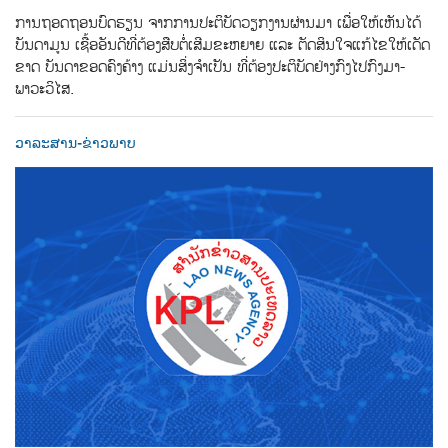
ການຖອດຖອນບົດຮຽນ ຈາກການປະຕິບັດວຽກງານຜ່ານມາ ເພື່ອໃຫ້ເຫັນໄດ້
ບັນດາມູນ ເຊື້ອອັນດີທີ່ຕ້ອງສືບຕໍ່ເສີມຂະຫຍາຍ ແລະ ຕັດສິນໃຈແກ້ໄຂໃຫ້ເດັດ
ຂາດ ບັນດາຂອດຄົງຄ້າງ ແມ່ນສິ່ງຈໍາເປັນ ທີ່ຕ້ອງປະຕິບັດຢ່າງກົງໄປກົງມາ-
ພາວະວິໄສ.
ວາລະສານ-ຂ່າວພາບ