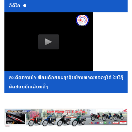
ວີດີໂອ
ອະດີດການນໍາ ພ້ອມດ້ວຍປະຊາຊົນບ້ານທາດຫລວງໃຕ້ ໄປໃຊ້
ສິດປ່ອນບັດເລືອກຕັ້ງ