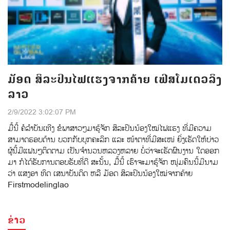
ມັອດ ສິລະປິນໄຟແຮງຈາກຄ້າຍ ​ເຟີ​ສ​ໂມ​ເດ​ວລິງ​
ລາວ
2/9/2022 3:02:07 PM
ມື້​ນີ້ ຄໍ​ລໍາ​ບັນ​ເທີ​ງ ຂໍ​ພາສາ​ວໆມາ​ຮູ້ຈັກ ສິລະ​ປິນນ້ອງ​​ໃໝ່​ໄຟ​ແຮງ ທີ່​ມີ​ຄວາມ​
ສາມາດ​ຮອບດ້ານ ບວກ​ກັບ​ບຸກຄະ​ລິກ ​ແລະ ໜ້າຕາ​ທີ່​ມີສະ​ເໜ່ ຍິ່ງ​ເຮັດ​ໃຫ້ບ່າວ​
ຜູ້​ນີ້​ມີ​ແຟນໆ​ຕິດຕາມ ​ເປັນ​ຈໍານວນ​ຫລວງຫລາຍ ບໍ່​ວ່າຈະ​ເຮັດ​ຜົນງານ​ ໃດອອກ​
ມາ​ ກໍ​ໄດ້​ຮັບ​ການ​ຕອບ​ຮັບ​ທີ່​ດີ ສະ​ນັ້ນ​, ມື້​ນີ້ ​ເຮົາ​ຈະ​ມາ​ຮູ້ຈັກ ໜຸ່ມຄົນ​ນີ້ມີນາ​ມ
ວ່າ ແສງອາ ທິດ ເສນາບັນດິດ ຫລື ມັອ​ດ ສິລະປິນນ້ອງ​ໃໝ່ຈາກຄ້າຍ
Firstmodelinglao ​
ຂ່າວ