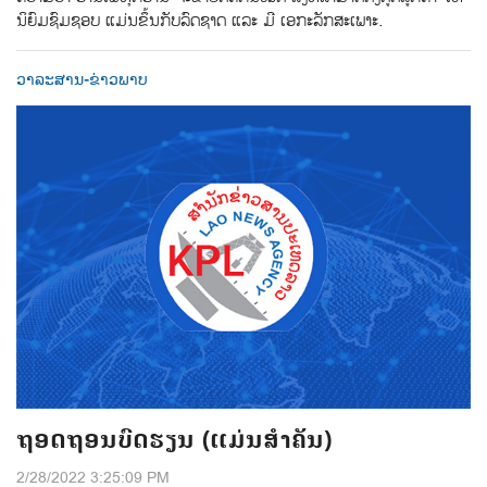
ນິຍົມຊົມຊອບ ແມ່ນຂຶ້ນກັບລົດຊາດ ແລະ ມີ ເອກະລັກສະເພາະ.
ວາລະສານ-ຂ່າວພາບ
ຖອດຖອນບົດຮຽນ (ແມ່ນສໍາຄັນ)
2/28/2022 3:25:09 PM