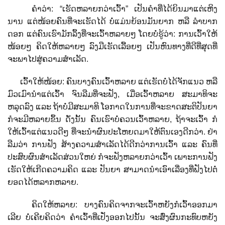
ຄຳ​ວ່າ: ​​​
“ເຮັດ​ຫລາຍ​ກວ່າ​ເວົ້າ” ​ເປັນຄຳ​ທີ່​ໄດ້​ຍິນ​ມາ​ແຕ່​​ເຫິງ​
ນານ ​ແຕ່ໜ້ອຍ​ຄົນ​ທີ່​ຈະ​ເຮັດ​ໄດ້ ບໍ່​ແມ່ນ​ຍ້ອນ​ມັນ​ຍາກ​ ຫລື ລໍາບາກ​
ດອກ ​ແຕ່​ຄົນ​ເຮົາ​ມັກ​ລຶ້ງ​ທີ່​ຈະ​ເວົ້າ​ຫລາຍໆ ​ໂດຍ​ບໍ່​ຮູ້​ວ່າ: ການ​ເວົ້າ​ໃຫ້​
ໜ້ອຍໆ ຄິດ​ໃຫ້​ຫລາຍໆ ລົງ​ມື​ເຮັດ​ເລື້ອຍໆ ​ເປັນ​ຫົນທາງ​ທີ່​ດີ​ທີ່​ສຸດ​ທີ່
ຈະ​ພາ​​ໄປ​ສູ່​ຄວາມ​ສໍາ​ເລັດ.
ເວົ້າ​ໃຫ້​ໜ້ອຍ: ຄົນ​ບາງ​ຄົນ​ເວົ້າ​ຫລາຍ ​ແຕ່​ເຮັດ​ບໍ່​ໄດ້​ຈັກ​ແນວ ຫລື
ມົວ​ເມົາ​ນຳ​ແຕ່​ເວົ້າ ຈົນ​ລື​ມທີ່​ຈະ​ຟັງ, ​ເມື່ອ​ເວົ້າ​ຫລາຍ ສະມາທິ​ຈະ​
ຫລຸດ​ລົງ ​ແລະ ​ຖ້າ​ບໍ່​ມີ​ສະມາທິ ​ໂອກາດ​ໃນ​ການ​ທີ່​ຈະ​ຂາດ​ສະຕິ​ປັນຍາ
ກໍ​ຈະ​ມີ​ຫລາຍ​ຂຶ້ນ ດັ່ງ​ນັ້ນ ຄົນ​ເຮົາ​ບໍ່​ຄວນ​ເວົ້າ​ຫລາຍ, ຖ້າ​ຈະ​ເວົ້າ ກໍ​
ໃຫ້​ເວົ້າ​ແຕ່​ແນວ​ດີໆ ທີ່​ຈະ​ນຳ​ຜົນ​ປະ​ໂຫຍ​ດມາ​ໃຫ້​ຕົນ​ເອງ​ດີກ​ວ່າ. ຢ່າ​
ລືມ​ວ່າ ການ​ຟັງ ສ້າງ​ຄວາມ​ສຳ​ເລັດ​ໄດ້​ດີກ​ວ່າການ​ເວົ້າ ​ແລະ ຄົນ​ທີ່​
ປະສົບ​ຜົນສຳ​ເລັດ​ສ່ວນ​ໃຫຍ່ ກໍ​ຈະ​ຟັງ​ຫລາຍ​ກວ່າ​ເວົ້າ ​ເພາະ​ການ​ຟັງ​
ເຮັດ​ໃຫ້​ເກີດ​ຄວາມ​ຄິດ ​ແລ​ະ ປັນຍາ ສາມາດ​ນຳ​ເອົາ​ເລື່ອງ​ທີ່​ຟັງ​ໄປ​ຕໍ່​
ຍອດ​ໄດ້​ຫລາກ​ຫລາຍ.
ຄິດ​ໃຫ້​ຫລາຍ: ບາງ​ຄົນ​ຄິດ​ຈາກ​ຈະ​ເວົ້າຫຍັງ​ກໍ​ເວົ້າ​ອອກ​ມາ​
ເລີຍ ບໍ່​ເຄີຍ​ຄິດ​ວ່າ ຄຳ​ເວົ້າ​ທີ່​ເປັ່ງ​ອອກ​ໄປ​ນັ້ນ ຈະ​ສົ່ງ​ຜົນ​ກະທົບ​ຫຍັງ​