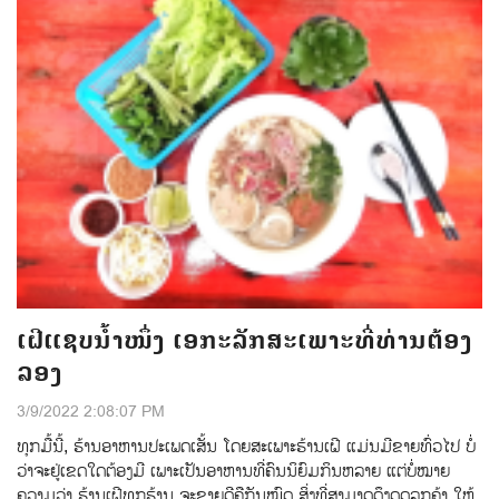
ເຝີ​ແຊບ​ນໍ້າໜຶ່ງ ​ເອກະລັກ​ສະ​ເພາະ​ທີ່​ທ່ານ​ຕ້ອງ​
ລອງ
3/9/2022 2:08:07 PM
ທຸກ​ມື້​ນີ້, ຮ້ານ​ອາຫານ​ປະ​ເພດ​ເສັ້ນ ໂດຍສະເພາະຮ້ານເຝີ ແມ່ນມີ​ຂາຍ​ທົ່ວ​ໄປ ​ບໍ່
ວ່າ​ຈະ​ຢູ່​ເຂດ​ໃດ​​ຕ້ອງ​ມີ​ ເພາະ​ເປັນ​ອາຫານທີ່​ຄົນ​ນິຍົ​ມກິນຫລາຍ ແຕ່ບໍ່ໝາຍ
ຄວາມວ່າ ຮ້ານເຝີທຸກຮ້ານ ຈະຂາຍດີຄືກັນໝົດ ສິ່ງທີ່ສາມາດດຶງດູດລູກຄ້າ ໃຫ້