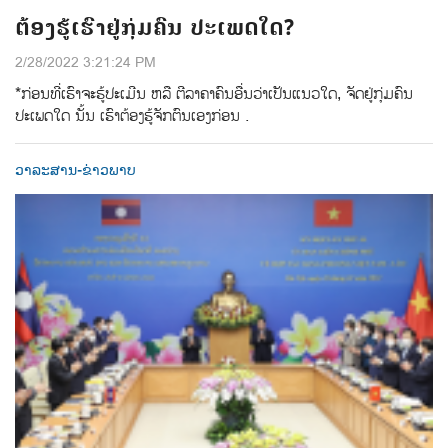
ຕ້ອງຮູ້ເຮົາຢູ່ກຸ່ມຄົນ ປະເພດໃດ?
2/28/2022 3:21:24 PM
*ກ່ອນທີ່ເຮົາຈະຮູ້ປະເມີນ ຫລື ຕີລາຄາຄົນອື່ນວ່າເປັນແນວໃດ, ຈັດຢູ່ກຸ່ມຄົນ
ປະເພດໃດ ນັ້ນ ເຮົາຕ້ອງຮູ້ຈັກຕົນເອງກ່ອນ .
ວາລະສານ-ຂ່າວພາບ