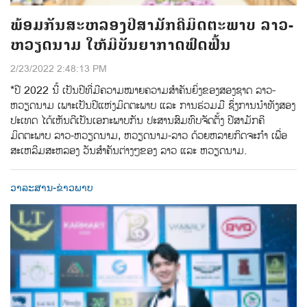
ພ້ອມກັນສະຫລອງປີສາມັກຄີມິດຕະພາບ ລາວ-
ຫວຽດນາມ ໃຫ້ມີບັນຍາກາດຟົດຟື້ນ
2/23/2022 2:48:13 PM
*ປີ 2022 ນີ້ ເປັນປີທີ່ມີຄວາມໝາຍຄວາມສຳຄັນຍິ່ງຂອງສອງຊາດ ລາວ-
ຫວຽດນາມ ເພາະເປັນປີແຫ່ງມິດຕະພາບ ແລະ ການຮ່ວມມື ຊຶ່ງການນຳທັງສອງ
ປະເທດ ໄດ້ເຫັນດີເປັນເອກະພາບກັນ ປະສານສົມທົບຈັດຕັ້ງ ປີສາມັກຄີ
ມິດຕະພາບ ລາວ-ຫວຽດນາມ, ຫວຽດນາມ-ລາວ ດ້ວຍຫລາຍກິດຈະກຳ ເພື່ອ
ສະເຫລີມສະຫລອງ ວັນສຳຄັນຕ່າງໆຂອງ ລາວ ແລະ ຫວຽດນາມ.
ວາລະສານ-ຂ່າວພາບ