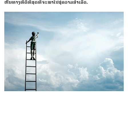
ຫົນທາງ​ທີ່​ດີ​ທີ່​ສຸດ​ທີ່ຈະ​ພາ​​ໄປ​ສູ່​ຄວາມ​ສໍາ​ເລັດ.