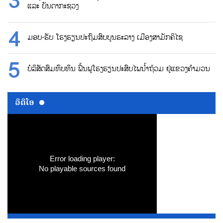
ແລະ ບັນດາກະຊວງ
ມອບ-ຮັບ ໂຮງຮຽນປະຖົມສົບບູນຮະລາງ ເມືອງສາມັກຄິໄຊ
ບໍລິສັດສົມທົບທຶນ ຟື້ນຟູໂຮງຮຽນປະສົບໄພນ້ຳຖ້ວມ ຢູ່ແຂວງຄຳມວນ
ວີດີໂອ
Error loading player:
No playable sources found