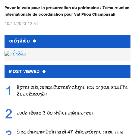
Paver la voie pour la préservation du patrimoine : 7ème réunion
internationale de coordination pour Vat Phou Champasak
10/11/2023 12:31
ຫນ້ັງສືພິມ
MOST VIEWED
ອົງການ ສປຊ ສະຫລຸບຜົນການດຳເນີນງານ ແລະ ສາງແຜນຮ່ວມມືກັບ
ສື່ມວນຊົນຂອງລັດ
ອອປສ ເຜີຍແຜ່ 3 ວັນ ສຳຄັນຂອງພັກຂອງຊາດ
ປິດຊຸດບຳລຸງພາສາອັງກິດ ຊຸດທີ 47 ສຳລັບພະນັກງານ ກຕທ, ຄຕພ