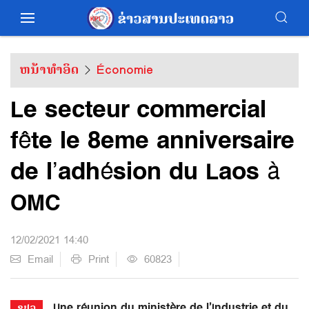
ຫນ້າທຳອິດ
Économie
Le secteur commercial
fête le 8eme anniversaire
de l’adhésion du Laos à
OMC
12/02/2021 14:40
Email
Print
60823
Une réunion du ministère de l’Industrie et du
ຂປລ