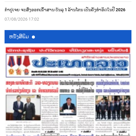
ກຳປູເຈຍ ຈະສົ່ງອອກເຂົ້າສານ ບັນລຸ 1 ລ້ານໂຕນ ເປັນຄັ້ງທຳອິດໃນປີ 2026
07/08/2026 17:02
ຫນ້ັງສືພິມ