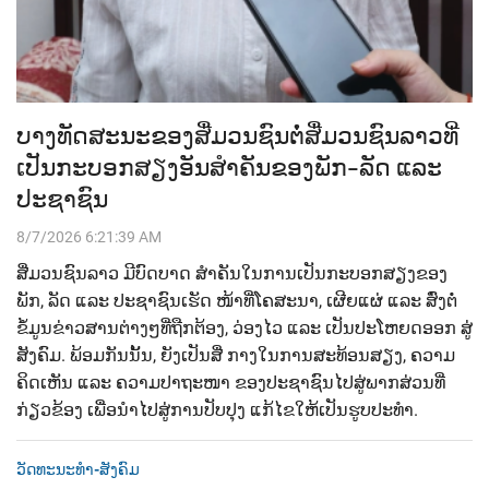
ບາງທັດສະນະຂອງສື່ມວນຊົນຕໍ່ສື່ມວນຊົນລາວທີ່
ເປັນກະບອກສຽງອັນສຳຄັນຂອງພັກ-ລັດ ແລະ
ປະຊາຊົນ
8/7/2026 6:21:39 AM
ສື່ມວນຊົນລາວ ມີບົດບາດ ສຳຄັນໃນການເປັນກະບອກສຽງຂອງ
ພັກ, ລັດ ແລະ ປະຊາຊົນເຮັດ ໜ້າທີ່ໂຄສະນາ, ເຜີຍແຜ່ ແລະ ສົ່ງຕໍ່
ຂໍ້ມູນຂ່າວສານຕ່າງໆທີ່ຖືກຕ້ອງ, ວ່ອງໄວ ແລະ ເປັນປະໂຫຍດອອກ ສູ່
ສັງຄົມ. ພ້ອມກັນນັ້ນ, ຍັງເປັນສື່ ກາງໃນການສະທ້ອນສຽງ, ຄວາມ
ຄິດເຫັນ ແລະ ຄວາມປາຖະໜາ ຂອງປະຊາຊົນໄປສູ່ພາກສ່ວນທີ່
ກ່ຽວຂ້ອງ ເພື່ອນຳໄປສູ່ການປັບປຸງ ແກ້ໄຂໃຫ້ເປັນຮູບປະທຳ.
ວັດທະນະທຳ-ສັງຄົມ