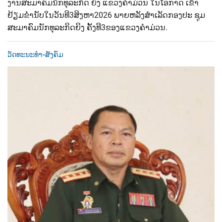
ງານສະມາຄົມນັກທຸລະກິດ ຍິງ​ ແຂວງຄຳມ່ວນ​ ໃນໂອກາດ ເຂົ້າ
ຢ້ຽມຂໍ່ານັບ​ໃນວັນທີ​3​ສິງຫາ​2026​ ພາຍຫລັງສໍາເລັດກອງປະ​ ຊຸມ
ສະມາຄົມນັກທຸລະກິດຍິງ​ ຄັ້ງທີ​3​ຂອງແຂວງຄໍາມ່ວນ.​
ວັດທະນະທຳ-ສັງຄົມ