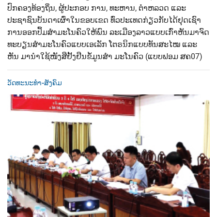
ປົກຄອງທ້ອງຖິ່ນ, ຜູ້ປະກອບ ການ, ທະຫານ, ຕຳຫລວດ ແລະ
ປະຊາຊົນບັນດາເຜົ່າໃນຂອບເຂດ ທົ່ວປະເທດກ່ຽວກັບໄດ້ຢຸດເຊົາ
ການອອກປຶ້ມສຳມະໂນຄົວໃຫ້ພົນ ລະເມືອງລາວແບບເກົ່າຫັນມາຈົດ
ທະບຽນສໍາມະໂນຄົວແບບເອເລັກ ໂຕຣນິກແບບທັນສະໄໝ ແລະ
ຫັນ ມານຳໃຊ້ໜັງສືຢັ້ງຢືນຂໍ້ມູນສໍາ ມະໂນຄົວ (ແບບຟອມ ສຄ07)
ວັດທະນະທຳ-ສັງຄົມ