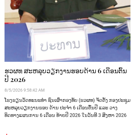
ຮວຜທ ສະຫລຸບວຽກງານຮອບດ້ານ 6 ເດືອນຕົ້ນ
ປີ 2026
8/5/2026 9:58:42 AM
ໂຮງຮຽນວັດທະນະທຳ ຊົນເຜົ່າກອງທັບ (ຮວຜທ) ຈັດຕັ້ງ ກອງປະຊຸມ
ສະຫລຸບວຽກງານຮອບ ດ້ານ ປະຈໍາ 6 ເດືອນຕົ້ນປີ ແລະ ວາງ
ທິດທາງແຜນການ 6 ເດືອນ ທ້າຍປີ 2026 ໃນວັນທີ 3 ສິງຫາ 2026