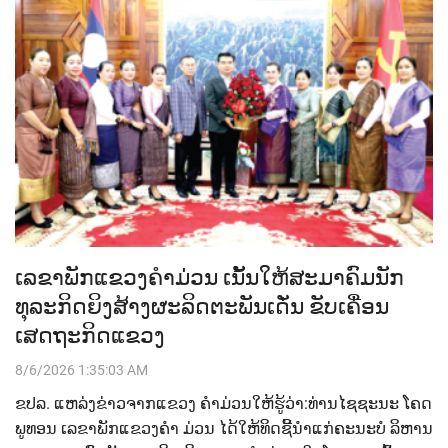
ເລຂາພັກແຂວງຄຳມ່ວນ ເນັ້ນໃຫ້ສະມາຄົມນັກ
ທຸລະກິດຍິງສ້າງຜະລິດຕະພັນເດັ່ນ ຂັບເຄື່ອນ
ເສດຖະກິດແຂວງ
8/6/2026 1:35:03 AM
ຂປລ.​ ແຫລ່ງຂ່າວຈາກແຂວງ ຄຳມ່ວນ​ໃຫ້ຮູ້ວ່າ:​ທ່ານ​ໄຊຊະນະ​ ໂຄດ
ພູທອນ​ ເລຂາພັກແຂວງຄຳ ມ່ວນ​ ໄດ້ໃຫ້ທິດຊີ້ນໍາແກ່ຄະນະບໍ ລິຫານ