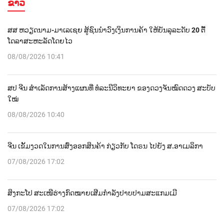
ຂ່າວ
ສສ ຫວຽດນາມ-ມາເລເຊຍ ສູ້ຊົນນຳວົງເງິນການຄ້າ ໃຫ້ບັນລຸລະດັບ 20 ຕື້
ໂດລາສະຫະລັດໂດຍໄວ
08/08/2026 10:41
ສປ ຈີນ ສຳເລັດການສ້າງແຜນທີ່ ທໍລະນີວິທະຍາ ຂອງດວງຈັນໝົດດວງ ສະບັບ
ໃໝ່
08/08/2026 10:40
ຈີນ ເຂັ້ມງວດໃນການສົ່ງອອກສິນຄ້າ ກ່ຽວກັບ ໂດຣນ ໄປຍັງ ສ.ອາເມລິກາ
07/08/2026 17:02
ສິງກະໂປ ສະເໜີຮ່າງກົດໝາຍເສີມກຳລັງປາບປາມສະແກມເມີ
07/08/2026 17:02