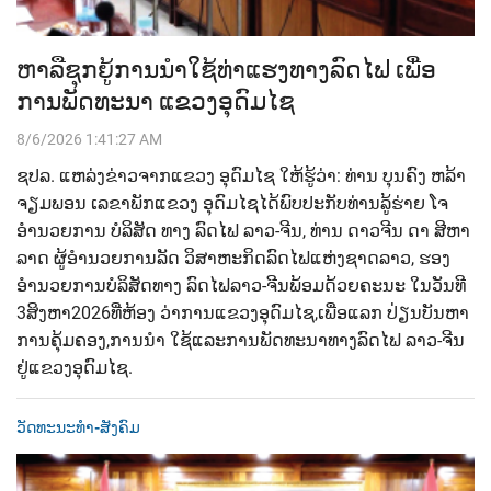
ຫາລືຊຸກຍູ້ການນຳໃຊ້ທ່າແຮງທາງລົດໄຟ ເພື່ອ
ການພັດທະນາ ແຂວງອຸດົມໄຊ
8/6/2026 1:41:27 AM
ຊປລ.​ ແຫລ່ງຂ່າວຈາກແຂວງ ອຸດົມໄຊ​ ໃຫ້ຮູ້ວ່າ:​ ທ່ານ​ ບຸນຄົງ​ ຫລ້າ
ຈຽມພອນ​ ເລຂາພັກແຂວງ ອຸດົມໄຊ​ໄດ້ພົບປະກັບ​ທ່ານ​ລູ້ຮ່າຍ ໂຈ​
ອຳນວຍການ​ ບໍລິສັດ​ ທາງ ລົດໄຟ​ ລາວ-ຈີນ,​ ທ່ານ​ ດາວຈີນ ດາ​ ສີຫາ
ລາດ​ ຜູ້ອຳນວຍການລັດ ວິສາຫະກິດລົດໄຟແຫ່ງຊາດລາວ,​ ຮອງ
ອຳນວຍການບໍລິສັດທາງ ລົດໄຟ​ລາວ-ຈີນ​ພ້ອມດ້ວຍຄະນະ​ ໃນວັນທີ​
3​ສິງຫາ​2026​ທີ່ຫ້ອງ ວ່າການ​ແຂວງອຸດົມໄຊ,​ເພື່ອແລກ​ ປ່ຽນບັນຫາ
ການຄຸ້ມຄອງ,​ການນຳ ໃຊ້​ແລະ​ການພັດທະນາທາງລົດໄຟ​ ລາວ-ຈີນ​
ຢູ່​ແຂວງອຸດົມໄຊ.
ວັດທະນະທຳ-ສັງຄົມ