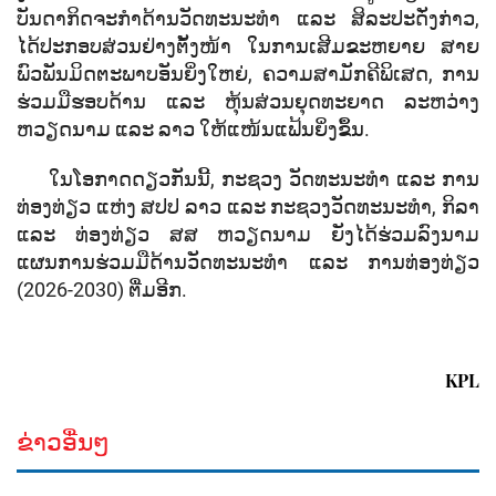
ບັນດາກິດຈະກໍາດ້ານວັດທະນະທໍາ ແລະ ສິລະປະດັ່ງກ່າວ,
ໄດ້ປະກອບສ່ວນຢ່າງຕັ້ງໜ້າ ໃນການເສີມຂະຫຍາຍ ສາຍ
ພົວພັນມິດຕະພາບອັນຍິ່ງໃຫຍ່, ຄວາມສາມັກຄີພິເສດ, ການ
ຮ່ວມມືຮອບດ້ານ ແລະ ຫຸ້ນສ່ວນຍຸດທະຍາດ ລະຫວ່າງ
ຫວຽດນາມ ແລະ ລາວ ໃຫ້ແໜ້ນແຟ້ນຍິ່ງຂຶ້ນ.
ໃນໂອກາດດຽວກັນນີ້, ກະຊວງ ວັດທະນະທຳ ແລະ ການ
ທ່ອງທ່ຽວ ແຫ່ງ ສປປ ລາວ ແລະ ກະຊວງວັດທະນະທຳ, ກິລາ
ແລະ ທ່ອງທ່ຽວ ສສ ຫວຽດນາມ ຍັງໄດ້ຮ່ວມລົງນາມ
ແຜນການຮ່ວມມືດ້ານວັດທະນະທໍາ ແລະ ການທ່ອງທ່ຽວ
(2026-2030) ຕື່ມອີກ.
KPL
ຂ່າວອື່ນໆ