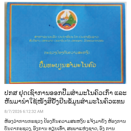
ປກສ ຢຸດເຊົາການອອກປື້ມສຳມະໂນຄົວເກົ່າ ແລະ
ຫັນມານຳໃຊ້ໜັງສືຢັ້ງຢືນຂໍ້ມູນສຳມະໂນຄົວແທນ
8/7/2026 6:12:32 AM
ຫ້ອງວ່າການກະຊວງ ປ້ອງກັນຄວາມສະຫງົບ ແຈ້ງມາຍັງ ຫ້ອງການ
ບັນດາກະຊວງ, ອົງການ ທຽບເທົ່າ, ສະພາແຫ່ງຊາດ, ອົງ ການ