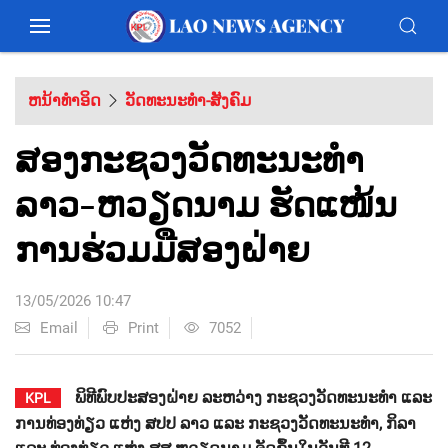
ຫນ້າທຳອິດ
ວັດທະນະທຳ-ສັງຄົມ
ສອງ​ກະ​ຊວງວັດ​ທະ​ນະ​ທຳ
ລາວ-ຫວຽດ​ນາມ ຮັດ​ແໜ້ນ​
ການ​ຮ່ວມ​ມື​ສອງ​ຝ່າຍ
13/05/2026 10:47
Email
Print
7052
ພິທີພົບປະສອງຝ່າຍ ລະຫວ່າງ ກະຊວງວັດທະນະທຳ ແລະ
KPL
ການທ່ອງທ່ຽວ ແຫ່ງ ສປປ ລາວ ແລະ ກະຊວງວັດທະນະທໍາ, ກິລາ