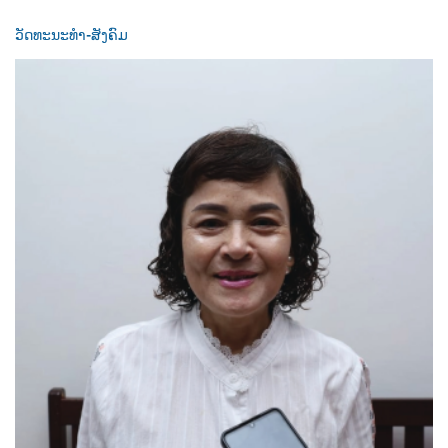
ວັດທະນະທຳ-ສັງຄົມ