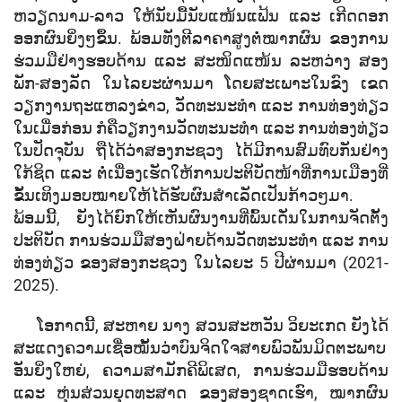
ຫວຽດນາມ-ລາວ ໃຫ້ນັບມື້ນັບແໜ້ນແຟ້ນ ແລະ ເກີດດອກ
ອອກຜົນຍິ່ງໆຂຶ້ນ. ພ້ອມທັງຕີລາຄາສູງຕໍ່ໝາກຜົນ ຂອງການ
ຮ່ວມມືຢ່າງຮອບດ້ານ ແລະ ສະໜິດແໜ້ນ ລະຫວ່າງ ສອງ
ພັກ-ສອງລັດ ໃນໄລຍະຜ່ານມາ ໂດຍສະເພາະໃນຂົງ ເຂດ
ວຽກງານຖະແຫລງຂ່າວ, ວັດທະນະທຳ ແລະ ການທ່ອງທ່ຽວ
ໃນເມື່ອກ່ອນ ກໍຄືວຽກງານວັດທະນະທຳ ແລະ ການທ່ອງທ່ຽວ
ໃນປັດຈຸບັນ ຖືໄດ້ວ່າສອງກະຊວງ ໄດ້ມີການສົມທົບກັນຢ່າງ
ໃກ້ຊິດ ແລະ ຕໍ່ເນື່ອງເຮັດໃຫ້ການປະຕິບັດໜ້າທ່ີການເມືອງທີ່
ຂັ້ນເທິງມອບໝາຍໃຫ້ໄດ້ຮັບຜົນສໍາເລັດເປັນກ້າວໆມາ.
ພ້ອມນີ້, ຍັງໄດ້ຍົກໃຫ້ເຫັນຜົນງານທີ່ພົ້ນເດັ່ນໃນການຈັດຕັ້ງ
ປະຕິບັດ ການຮ່ວມມືສອງຝ່າຍດ້ານວັດທະນະທໍາ ແລະ ການ
ທ່ອງທ່ຽວ ຂອງສອງກະຊວງ ໃນໄລຍະ 5 ປີຜ່ານມາ (2021-
2025).
ໂອກາດນີ້, ສະຫາຍ ນາງ ສວນສະຫວັນ ວິຍະເກດ ຍັງໄດ້
ສະແດງຄວາມເຊື່ອໝັ້ນວ່າບົນຈິດໃຈສາຍພົວພັນມິດຕະພາບ
ອັນຍິ່ງໃຫຍ່, ຄວາມສາມັກຄີພິເສດ, ການຮ່ວມມືຮອບດ້ານ
ແລະ ຫຸ່ນສ່ວນຍຸດທະສາດ ຂອງສອງຊາດເຮົາ, ໝາກຜົນ