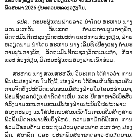
ແລະ ທ່ອງທ່ຽວ ແຫ່ງ ສສ ຫວຽດນາມ ຈັດຂຶ້ນໃນວັນທີ 12
ພຶດສະພາ 2026 ຢູ່ນະຄອນຫລວງວຽງຈັນ,
ຂປລ. ຄະນະຜູ້ແທນຝ່າຍລາວ ນຳໂດຍ ສະຫາຍ ນາງ
ສວນສະຫວັນ ວິຍະເກດ ກຳມະການສູນກາງພັກ,
ລັດຖະມົນຕີກະຊວງວັດທະນະທຳ ແລະ ການທ່ອງທ່ຽວ, ຝ່າຍ
ຫວຽດນາມ ນຳໂດຍ ສະຫາຍ ນາງ ເລິມທິ ເຟືອງແທງ ກໍາມະ
ການສູນກາງພັກ, ລັດຖະມົນຕີກະຊວງວັດທະນະທໍາ, ກິລາ
ແລະ ທ່ອງທ່ຽວ, ມີຄະນະຜູ້ແທນສອງຝ່າຍເຂົ້າຮ່ວມ.
ສະຫາຍ ນາງ ສວນສະຫວັນ ວິຍະເກດ ໄດ້ກ່າວວ່າ: ການ
ພົບປະສອງຝ່າຍ ໃນຄັ້ງນີ້, ສອງຝ່າຍ ໄດ້ພ້ອມກັນທົບທວນຄືນ
ການຈັດຕັ້ງປະຕິບັດແຜນຮ່ວມມືສອງຝ່າຍໃນໄລຍະຜ່ານມາ,
ພ້ອມທັງແລກປ່ຽນຄໍາຄິດຄໍາເຫັນ ແລະ ປຶກສາຫາລືເພື່ອສືບ
ຕໍ່ລົງນາມແຜນການຮ່ວມມືສອງຝ່າຍສະບັບໃໝ່ສະເພາະ
ສອງກະຊວງ ແນໃສ່ປະກອບສ່ວນເຂົ້າໃນການເສີມສ້າງສາຍ
ພົວພັນມິດຕະພາບອັນຍິ່ງໃຫຍ່, ຄວາມສາມັກຄີພິເສດ, ການ
ຮ່ວມມືຮອບດ້ານ ແລະ ຫຸ່ນສ່ວນຍຸດທະສາດ ລະຫວ່າງ ສອງ
ພັກ, ສອງລັດ ແລະ ປະຊາຊົນສອງຊາດລາວ-ຫວຽດນາມ,