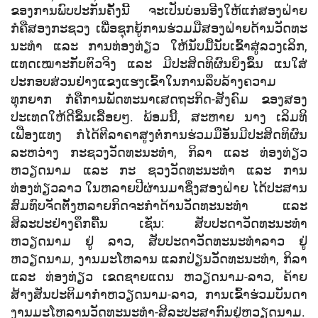
ຂອງການພົບປະກັນຄັ້ງນີ້ ຈະເປັນບ່ອນອີງໃຫ້ແກ່ສອງຝ່າຍ
ກໍຄືສອງກະຊວງ ເພື່ອຊຸກຍູ້ການຮ່ວມມືສອງຝ່າຍດ້ານວັດທະ
ນະທໍາ ແລະ ການທ່ອງທ່ຽວ ໃຫ້ນັບມື້ນັບເຂົ້າສູ່ລວງເລິກ,
ແທດເໝາະກັບຕົວຈິງ ແລະ ມີປະສິດທິຜົນຍິ່ງຂຶ້ນ ແນໃສ່
ປະກອບສ່ວນຢ່າງແຂງແຮງເຂົ້າໃນການລຶບລ້າງຄວາມ
ທຸກຍາກ ກໍຄືການພັດທະນາເສດຖະກິດ-ສັງຄົມ ຂອງສອງ
ປະເທດໃຫ້ດີຂຶ້ນເລື້ອຍໆ. ພ້ອມນີ້, ສະຫາຍ ນາງ ເລິມທິ
ເຟືອງແທງ ກໍໄດ້ຕີລາຄາສູງຕໍ່ການຮ່ວມມືອັນມີປະສິດທິຜົນ
ລະຫວ່າງ ກະຊວງວັດທະນະທໍາ, ກິລາ ແລະ ທ່ອງທ່ຽວ
ຫວຽດນາມ ແລະ ກະ ຊວງວັດທະນະທໍາ ແລະ ການ
ທ່ອງທ່ຽວລາວ ໃນຫລາຍປີຜ່ານມາຊຶ່ງສອງຝ່າຍ ໄດ້ປະສານ
ສົມທົບຈັດຕັ້ງຫລາຍກິດຈະກໍາດ້ານວັດທະນະທໍາ ແລະ
ສິລະປະຢ່າງຄຶກຄື້ນ ເຊັ່ນ: ສັບປະດາວັດທະນະທໍາ
ຫວຽດນາມ ຢູ່ ລາວ, ສັບປະດາວັດທະນະທໍາລາວ ຢູ່
ຫວຽດນາມ, ງານມະໂຫລານ ແລກປ່ຽນວັດທະນະທໍາ, ກິລາ
ແລະ ທ່ອງທ່ຽວ ເຂດຊາຍແດນ ຫວຽດນາມ-ລາວ, ຄ້າຍ
ສ້າງສັນປະຕິມາກໍາຫວຽດນາມ-ລາວ, ການເຂົ້າຮ່ວມບັນດາ
ງານມະໂຫລານວັດທະນະທໍາ-ສິລະປະສາກົນຢູ່ຫວຽດນາມ.