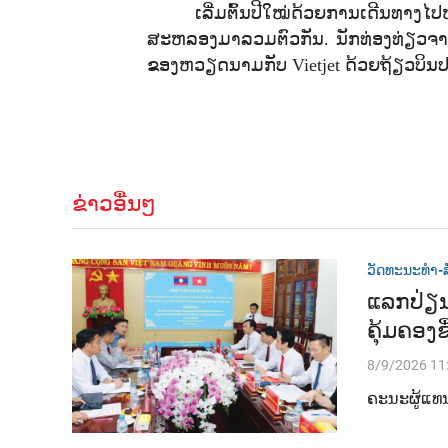
ເລີ່ມຕົ້ນປີໃໝ່ດ້ວຍການເດີນທາງ
ສະຫລອງມາລວມຕົວກັນ. ນັກທ່ອງທ່ຽວຈາກລ
ຂອງຫວຽດນາມກັບ
Vietjet
ດ້ວຍຖ້ຽວບິນປະ
ຂ່າວອື່ນໆ
ວັດທະນະທຳ-ສ
ແລກປ່ຽນ
ຄຸ້ມຄອງຊ
8/9/2026 11
ຄະນະຜູ້ແທ