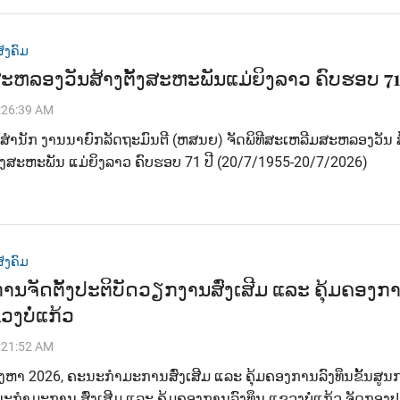
ັງຄົມ
ຫລອງວັນສ້າງຕັ້ງສະຫະພັນແມ່ຍິງລາວ ຄົບຮອບ 71 
:26:39 AM
ສໍານັກ ງານນາຍົກລັດຖະມົນຕີ (ຫສນຍ) ຈັດພິທີສະເຫລີມສະຫລອງວັນ ສ້
ັ້ງສະຫະພັນ ແມ່ຍິງລາວ ຄົບຮອບ 71 ປີ (20/7/1955-20/7/2026)
ັງຄົມ
ານຈັດຕັ້ງປະຕິບັດວຽກງານສົ່ງເສີມ ແລະ ຄຸ້ມຄອງກ
ວງບໍ່ແກ້ວ
:21:52 AM
ສິງຫາ 2026, ຄະນະກໍາມະການສົ່ງເສີມ ແລະ ຄຸ້ມຄອງການລົງທຶນຂັ້ນສູນ
ະກໍາມະການ ສົ່ງເສີມ ແລະ ຄຸ້ມຄອງການລົງທຶນ ແຂວງບໍ່ແກ້ວ ຈັດກອງ