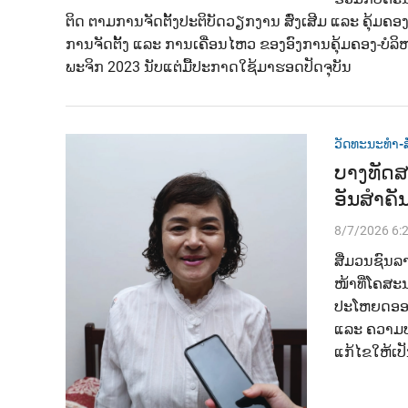
ຕິດ ຕາມການຈັດຕັ້ງປະຕິບັດວຽກງານ ສົ່ງເສີມ ແລະ ຄຸ້ມຄອ
ການຈັດຕັ້ງ ແລະ ການເຄື່ອນໄຫວ ຂອງອົງການຄຸ້ມຄອງ-ບໍລ
ພະຈິກ 2023 ນັບແຕ່ມື້ປະກາດໃຊ້ມາຮອດປັດຈຸບັນ
ວັດທະນະທຳ-ສ
ບາງທັດສ
ອັນສຳຄັ
8/7/2026 6:
ສື່ມວນຊົນລ
ໜ້າທີ່ໂຄສະນ
ປະໂຫຍດອອກ 
ແລະ ຄວາມປາ
ແກ້ໄຂໃຫ້ເປ