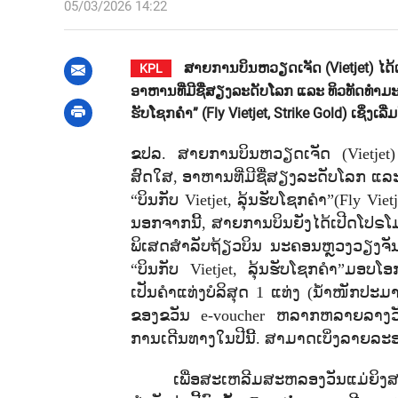
05/03/2026 14:22
ສາຍການບິນຫວຽດເຈັດ (Vietjet) ໄດ້
KPL
ອາຫານທີ່ມີຊື່ສຽງລະດັບໂລກ ແລະ ທິວທັດທຳມ
ຮັບໂຊກຄຳ” (Fly Vietjet, Strike Gold) ເຊິ່ງເລ
ຂປລ. ສາຍການບິນຫວຽດເຈັດ (
Vietjet
)
ສົດໃສ
,
ອາຫານທີ່ມີຊື່ສຽງລະດັບໂລກ ແ
“
ບິນກັບ
Vietjet,
ລຸ້ນຮັບໂຊກຄຳ
”
(
Fly Vietj
ນອກຈາກນີ້
,
ສາຍການບິນຍັງໄດ້ເປີດໂປຣໂ
ພິເສດສຳລັບຖ້ຽວບິນ ນະຄອນຫຼວງວຽງຈັນ
“
ບິນກັບ
Vietjet,
ລຸ້ນຮັບໂຊກຄຳ
”
ມອບໂອກາ
ເປັນຄຳແທ່ງບໍລິສຸດ 1 ແທ່ງ (ນ້ຳໜັກປະມ
ຂອງຂວັນ
e-voucher
ຫລາກຫລາຍລາງວັນສ
ການເດີນທາງໃນປີນີ້. ສາມາດເບິ່ງລາຍລະອ
ເພື່ອສະເຫລີມສະຫລອງວັນແມ່ຍິງສ