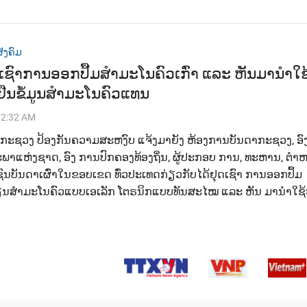
ັງຄົມ
ເຊົາການອອກປື້ມສຳມະໂນຄົວເກົ່າ ແລະ ຫັນມານຳໃຊ
ງຢືນຂໍ້ມູນສຳມະໂນຄົວແທນ
12:32 AM
ນກະຊວງ ປ້ອງກັນຄວາມສະຫງົບ ແຈ້ງມາຍັງ ຫ້ອງການບັນດາກະຊວງ, ອ
ສະພາແຫ່ງຊາດ, ອົງ ການປົກຄອງທ້ອງຖິ່ນ, ຜູ້ປະກອບ ການ, ທະຫານ, ຕ
ນບັນດາເຜົ່າໃນຂອບເຂດ ທົ່ວປະເທດກ່ຽວກັບໄດ້ຢຸດເຊົາ ການອອກປຶ້ມ
ຽນສໍາມະໂນຄົວແບບເອເລັກ ໂຕຣນິກແບບທັນສະໄໝ ແລະ ຫັນ ມານຳໃຊ້