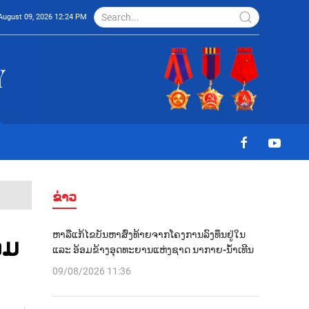
August 09, 2026 12:24 PM
ຂ່າວ
ຫາລືແກ້ໄຂບັນຫາສົ່ງທ້າຍຈາກໂຄງການລົງທຶນຢູ່ໃນ
ອມ
ແລະ ອ້ອມຂ້າງອຸດທະຍານແຫ່ງຊາດ ນາກາຍ-ນໍ້າເທີນ
09/08/2026 11:36