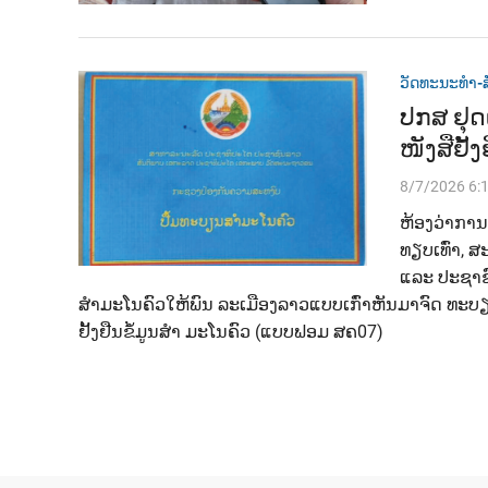
ວັດທະນະທຳ-ສ
ປກສ ຢຸດ
ໜັງສືຢັ້
8/7/2026 6:
ຫ້ອງວ່າກາ
ທຽບເທົ່າ, 
ແລະ ປະຊາຊົ
ສຳມະໂນຄົວໃຫ້ພົນ ລະເມືອງລາວແບບເກົ່າຫັນມາຈົດ ທະບ
ຢັ້ງຢືນຂໍ້ມູນສໍາ ມະໂນຄົວ (ແບບຟອມ ສຄ07)