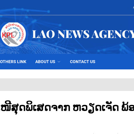
OTHERS LINK
ABOUT US
CONTACT US
ໜີສຸດພິເສດຈາກ ຫວຽດເຈັດ ພ້