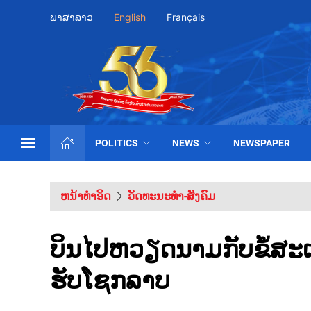
ພາສາລາວ
English
Français
POLITICS
NEWS
NEWSPAPER
ຫນ້າທຳອິດ
ວັດທະນະທຳ-ສັງຄົມ
ບິນໄປຫວຽດນາມກັບຂໍ້ສະເ
ຮັບໂຊກລາບ