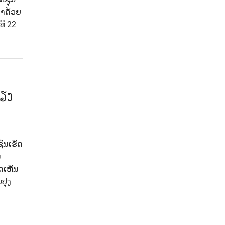
່າດ້ວຍ
ທີ 22
ສຽງ
ົນເຮັດ
ນ
ດເຫັນ
ປຸງ