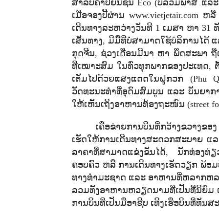
ສຳລັບຄ່າປີ້ຍົນຊັ້ນ
Eco (
ບໍ່ລວມພາສີ ແລ
ເມື່ອຈອງປີ້ຜ່ານ
www.vietjetair.com
ຫລື
ເດີນທາງລະຫວ່າງວັນທີ 1 ເມສາ ຫາ 31
ເສັ້ນທາງ
,
ມີມື້ທີ່ບໍ່ສາມາດໃຊ້ບໍລິການໄ
ກຸດຈີນ
,
ຊ່ວງເດືອນມີນາ ຫາ ພຶດສະພາ ຖືເປ
ທີ່ເໝາະສົມ ໃນທົ່ວທຸກພາກຂອງປະເທດ
,
ຕ
ເຕັມໄປດ້ວຍແສງແດດໃນຝູກວກ (
Phu Q
ວັດທະນະທຳທີ່ອຸດົມສົມບູນ ແລະ ບັນຍາ
ໃຫ້ເຫັນເຖິງອາຫານທ້ອງຖະໜົນ (
street f
ເຄືອຂ່າຍການບິນທີ່ກວ້າງຂວາງຂອ
ເຮັດໃຫ້ການເດີນທາງສະດວກສະບາຍ ແລະ ເຂ
ລາຄາທີ່ສາມາດແຂ່ງຂັນໄດ້
,
ນັກທ່ອງທ່
ຄອບຄົວ ຫລື ການເດີນທາງເຮັດວຽກ ພ້ອ
ທາງທຳມະຊາດ ແລະ ອາຫານທີ່ຫລາກຫລາຍ.
ລວມທັງອາຫານຫວຽດນາມທີ່ເປັນທີ່ນິຍົມ ເຊັ
ການບິນທີ່ເປັນມືອາຊີບ ເທິງເຮືອບິນທີ່ທັ