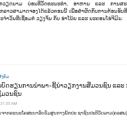
ໄປຫວຽດນາມ ບ່ອນທີ່ວັດທະນະທຳ
,
ອາຫານ ແລະ ການສະເ
າວສາມາດຈອງໄດ້ແລ້ວຕອນນີ້ ເພື່ອສຳຜັດກັບການຕ້ອນຮັບທີ່ອ
ຈຳວັນທີ່ເຊື່ອມຕໍ່ ວຽງຈັນ ກັບ ຮ່າໂນ້ຍ ແລະ ນະຄອນໂຮ່ຈີມິນ.
ັງຄົມ
ບົດຮຽນການນຳພາ-ຊີ້ນຳວຽກງານສື່ມວນຊົນ ແລະ
ື່ມວນຊົນ
:31:35 AM
ນຈາກຄະນະໂຄສະນາອົບຮົມສູນກາງພັກປະ ຊາຊົນປະຕິວັດລາວ(ຄອສພ