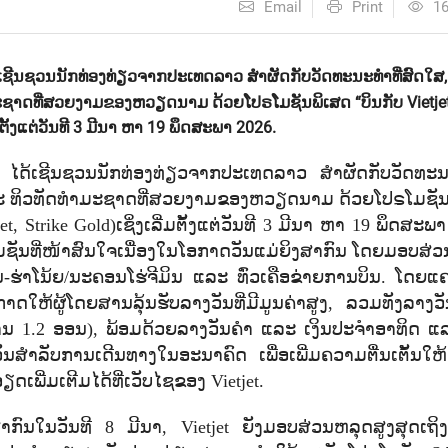
Email
Print
1
ເຊີນຊວນນັກທ່ອງທ່ຽວຈາກປະເທດລາວ ສໍາຜັດກັບວັດທະນະທຳທີ່ສົດໃສ,
ະຊາດທີ່ສວຍງາມຂອງຫວຽດນາມ ດ້ວຍໂປຣໂມຊັນພິເສດ “ບິນກັບ Vietjet,
ີ່ມຕັ້ງແຕ່ວັນທີ 3 ມີນາ ຫາ 19 ພຶດສະພາ 2026.
 ໄດ້ເຊີນຊວນນັກທ່ອງທ່ຽວຈາກປະເທດລາວ ສໍາຜັດກັບວັດທະນ
ລະ ທິວທັດທຳມະຊາດທີ່ສວຍງາມຂອງຫວຽດນາມ ດ້ວຍໂປຣໂມຊັນ
et, Strike Gold)
ເຊິ່ງເລີ່ມຕັ້ງແຕ່ວັນທີ 3 ມີນາ ຫາ 19 ພຶດສະພາ
ມຊັນທີ່ໜ້າສົນໃຈເນື່ອງໃນໂອກາດວັນແມ່ຍິງສາກົນ ໂດຍມອບສ່
-ຮ່າໂນ້ຍ/ນະຄອນໂຮ່ຈີມິນ ແລະ ທົ່ວເຄືອຂ່າຍການບິນ. ໂດຍ
ດໃຫ້ຜູ້ໂດຍສານລຸ້ນຮັບລາງວັນທີ່ມີມູນຄ່າສູງ
,
ລວມທັງລາງວັ
ານ 1.2 ອອນ)
,
ພ້ອມດ້ວຍລາງວັນຄຳ ແລະ ເງິນປະຈຳອາທິດ ແລ
ຳລັບການເດີນທາງໃນອະນາຄົດ ເພື່ອເພີ່ມຄວາມຕື່ນເຕັ້ນໃຫ້
ຽດເພີ່ມເຕີມໄດ້ທີ່ເວັບໄຊຂອງ
Vietjet.
າກົນໃນວັນທີ 8 ມີນາ
, Vietjet
ຍັງມອບສ່ວນຫລຸດສູງສຸດເຖ