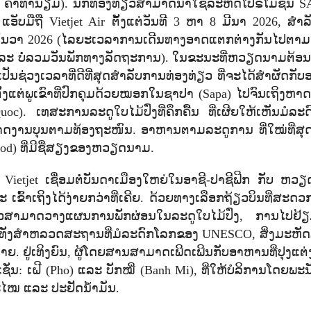
ະ ຄ່າທຳນຽມ). ນັກທ່ອງທ່ຽວສາມາດນຳໃຊ້ລະຫັດໂປຣໂມຊັນ
S
 ແອັບມືຖື
Vietjet Air
ຕັ້ງແຕ່ວັນທີ 3 ຫາ 8 ມີນາ 2026
,
ສຳລ
 ທັນວາ 2026 (ໄລຍະເວລາການເດີນທາງອາດແຕກຕ່າງກັນໄປຕາມ
ດ້ ແລະ ບໍ່ລວມວັນພັກທາງລັດຖະການ). ໃນຂະນະທີ່ຫວຽດນາມຕ້ອນ
ັນຊ່ວງເວລາທີ່ດີທີ່ສຸດສຳລັບການທ່ອງທ່ຽວ ທີ່ຈະໄດ້ສໍາຜັດກັ
ັ້ງແຕ່ພູເຂົາທີ່ປົກຄຸມດ້ວຍໝອກໃນຊາປາ (
Sapa)
ໄປຈົນເຖິງຫາດ
uoc).
ເທສະການລະດູໃບໄມ້ປົ່ງທີ່ຄຶກຄື້ນ ທີ່
ເຜີຍໃຫ້ເຫັນມໍລະ
ກາດງານບຸນຕາມທ້ອງຖະໜົນ. ອາຫານຕາມລະດູການ ທີ່ໃໝ່ທີ່ສຸ
ood)
ທີ່ມີຊື່ສຽງຂອງຫວຽດນາມ.
ງ
Vietjet
ເຊື່ອມຕໍ່ບັນດາເມືອງໃຫຍ່ໃນອາຊີ-ປາຊີຟິກ ກັບ ຫວ
ົ້າເຖິງໄດ້ງ່າຍກວ່າທີ່ເຄີຍ. ດ້ວຍທາງເລືອກຖ້ຽວບິນທີ່ສະດ
ຽວສາມາດວາງແຜນການພັກຜ່ອນໃນລະດູໃບໄມ້ປົ່ງ
,
ການໄປຢ້
ມທັງສຳຫລວດສະຖານທີ່ມໍລະດົກໂລກຂອງ
UNESCO,
ສິ່ງມະຫັ
 ຢູ່ເທິງຍົນ
,
ຜູ້ໂດຍສານສາມາດເພີດເພີນກັບອາຫານທີ່ປຸງແຕ
່ນ: ເຝີ (
Pho)
ແລະ ບັກໝີ່ (
Banh Mi),
ທີ່ໃຫ້ບໍລິການໂດຍພະ
ນສະໄໝ ແລະ ປະຢັດນ້ຳມັນ.