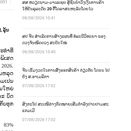
6091
ສສ ຫວຽດນາມ-ມາເລເຊຍ ສູ້ຊົນນຳວົງເງິນການຄ້າ
ໃຫ້ບັນລຸລະດັບ 20 ຕື້ໂດລາສະຫະລັດໂດຍໄວ
08/08/2026 10:41
 ລຸ້ນ
ສປ ຈີນ ສຳເລັດການສ້າງແຜນທີ່ ທໍລະນີວິທະຍາ ຂອງ
ດວງຈັນໝົດດວງ ສະບັບໃໝ່
ະທຳທີ່
08/08/2026 10:40
ພິເສດ
 2026.
ຈີນ ເຂັ້ມງວດໃນການສົ່ງອອກສິນຄ້າ ກ່ຽວກັບ ໂດຣນ ໄປ
ວນຫລຸດ
ຍັງ ສ.ອາເມລິກາ
ແຄມເປນ
07/08/2026 17:02
ນໃຫຍ່
ະ ບັດ
ກັບທຸກ
ສິງກະໂປ ສະເໜີຮ່າງກົດໝາຍເສີມກຳລັງປາບປາມສະ
ແກມເມີ
07/08/2026 17:02
ິງ 83%