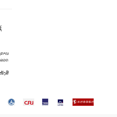
້
ົງການ
ຳຫລວດ
ໜັງສື