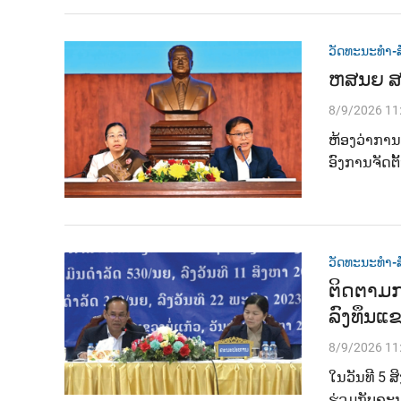
ວັດທະນະທຳ-ສ
ຫສນຍ ສະ
8/9/2026 11
ຫ້ອງວ່າການ
ອົງການຈັດຕ
ວັດທະນະທຳ-ສ
ຕິດຕາມກ
ລົງທຶນແຂ
8/9/2026 11
ໃນວັນທີ 5 
ຮ່ວມກັບຄະນ