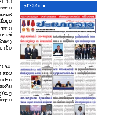
ALE
83
ຫນ້ັງສືພິມ
ັບການ
ແຕ່ລະ
ຮັບບຸນ
ບອາກາດ
ຊາຍທີ່
ດົກທາງ
ດ
,
ເນັ້ນ
ຽດນາມ
,
ວກ ແລະ
ຽມຢາມ
ດສະຈັນ
່ງໃໝ່ໆ
ນັກງານ