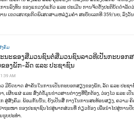
ງການລົງທຶນ ຂອງແຂວງບໍ່ແກ້ວ ແລະ ປະເມີນ ການຈັດຕັ້ງປະຕິບັດດຳລັດວ
ິຫານ ເຂດເສດຖະກິດພິເສດສາມຫລ່ຽມຄຳ ສະບັບເລກທີ 359/ນຍ, ລົງວັນ
ັງຄົມ
ະນະຂອງສື່ມວນຊົນຕໍ່ສື່ມວນຊົນລາວທີ່ເປັນກະບອກ
ນຂອງພັກ-ລັດ ແລະ ປະຊາຊົນ
21:39 AM
າວ ມີບົດບາດ ສຳຄັນໃນການເປັນກະບອກສຽງຂອງພັກ, ລັດ ແລະ ປະຊາຊ
າ, ເຜີຍແຜ່ ແລະ ສົ່ງຕໍ່ຂໍ້ມູນຂ່າວສານຕ່າງໆທີ່ຖືກຕ້ອງ, ວ່ອງໄວ ແລະ ເປັ
ສູ່ສັງຄົມ. ພ້ອມກັນນັ້ນ, ຍັງເປັນສື່ ກາງໃນການສະທ້ອນສຽງ, ຄວາມ ຄິ
ຖະໜາ ຂອງປະຊາຊົນໄປສູ່ພາກສ່ວນທີ່ ກ່ຽວຂ້ອງ ເພື່ອນຳໄປສູ່ການປັບ
ັນຮູບປະທຳ.