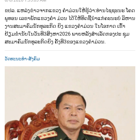
ຂປລ.​ ແຫລ່ງຂ່າວຈາກແຂວງ ຄຳມ່ວນ​ໃຫ້ຮູ້ວ່າ:​ທ່ານ​ໄຊຊະນະ​ ໂຄດ
ພູທອນ​ ເລຂາພັກແຂວງຄຳ ມ່ວນ​ ໄດ້ໃຫ້ທິດຊີ້ນໍາແກ່ຄະນະບໍ ລິຫານ
ງານສະມາຄົມນັກທຸລະກິດ ຍິງ​ ແຂວງຄຳມ່ວນ​ ໃນໂອກາດ ເຂົ້າ
ຢ້ຽມຂໍ່ານັບ​ໃນວັນທີ​3​ສິງຫາ​2026​ ພາຍຫລັງສໍາເລັດກອງປະ​ ຊຸມ
ສະມາຄົມນັກທຸລະກິດຍິງ​ ຄັ້ງທີ​3​ຂອງແຂວງຄໍາມ່ວນ.​
ວັດທະນະທຳ-ສັງຄົມ