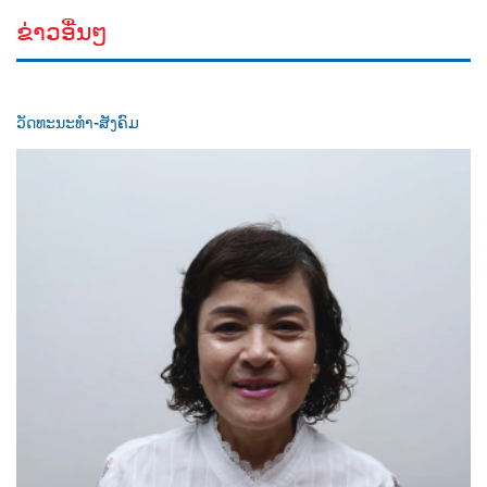
ຂ່າວອື່ນໆ
ວັດທະນະທຳ-ສັງຄົມ