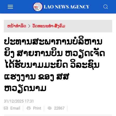
ຫນ້າທຳອິດ
ວັດທະນະທຳ-ສັງຄົມ
ປະທານສະພາການບໍລິຫານ
ຍິງ ສາຍການບິນ ຫວຽດເຈັດ
ໄດ້ຮັບນາມມະຍົດ ວິລະຊົນ
ແຮງງານ ຂອງ ສສ
ຫວຽດນາມ
31/12/2025 17:31
Email
Print
22867