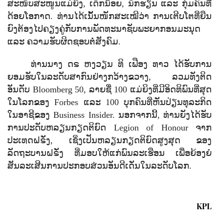
ສະໜັບສະໜູນແມ່ຍິງ
,
ເດັກນ້ອຍ
,
ນັກຮຽນ ແລະ ກຸ່ມຄົນທີ່
ດ້ອຍໂອກາດ. ທ່ານໄດ້ເນັ້ນໜັກສະເໝີວ່າ ການເຕີບໂຕທີ່ຍືນ
ຍົງຕ້ອງໄປຄຽງຄູ່ກັບການພັດທະນາຊັບພະຍາກອນມະນຸດ
ແລະ ຄວາມຮັບຜິດຊອບຕໍ່ສັງຄົມ.
ທ່ານນາງ ດຣ ຫງວຽນ ທິ ເຟືອງ ທາວ ໄດ້ຮັບການ
ຍອມຮັບໃນລະດັບສາກົນຢ່າງກວ້າງຂວາງ
,
ລວມທັງຕິດ
ອັນດັບ
Bloomberg
50, ລາຍຊື່ 100 ແມ່ຍິງທີ່ມີອິດທິພົນທີ່ສຸດ
ໃນໂລກຂອງ
Forbes
ແລະ 100 ບຸກຄົນທີ່ຫັນປ່ຽນທຸລະກິດ
ໃນອາຊີຂອງ
Business Insider.
ນອກຈາກນີ້
,
ທ່ານຍັງໄດ້ຮັບ
ການປະດັບຫລຽນກຽດຕິຍົດ
Legion of Honour
ຈາກ
ປະເທດຝຣັ່ງ
,
ເຊິ່ງເປັນຫລຽນກຽດຕິຍົດສູງສຸດ ຂອງ
ລັດຖະບານຝຣັ່ງ ທີ່ມອບໃຫ້ແກ່ພົນລະເຮືອນ ເພື່ອຍ້ອງຍໍ
ສັນລະເສີນການປະກອບສ່ວນອັນດີເດັ່ນໃນລະດັບໂລກ.
KPL