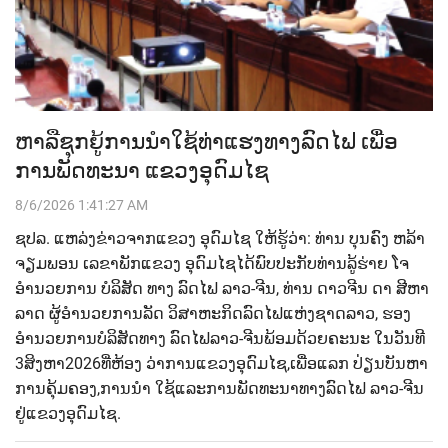
ຫາລືຊຸກຍູ້ການນຳໃຊ້ທ່າແຮງທາງລົດໄຟ ເພື່ອ
ການພັດທະນາ ແຂວງອຸດົມໄຊ
8/6/2026 1:41:27 AM
ຊປລ.​ ແຫລ່ງຂ່າວຈາກແຂວງ ອຸດົມໄຊ​ ໃຫ້ຮູ້ວ່າ:​ ທ່ານ​ ບຸນຄົງ​ ຫລ້າ
ຈຽມພອນ​ ເລຂາພັກແຂວງ ອຸດົມໄຊ​ໄດ້ພົບປະກັບ​ທ່ານ​ລູ້ຮ່າຍ ໂຈ​
ອຳນວຍການ​ ບໍລິສັດ​ ທາງ ລົດໄຟ​ ລາວ-ຈີນ,​ ທ່ານ​ ດາວຈີນ ດາ​ ສີຫາ
ລາດ​ ຜູ້ອຳນວຍການລັດ ວິສາຫະກິດລົດໄຟແຫ່ງຊາດລາວ,​ ຮອງ
ອຳນວຍການບໍລິສັດທາງ ລົດໄຟ​ລາວ-ຈີນ​ພ້ອມດ້ວຍຄະນະ​ ໃນວັນທີ​
3​ສິງຫາ​2026​ທີ່ຫ້ອງ ວ່າການ​ແຂວງອຸດົມໄຊ,​ເພື່ອແລກ​ ປ່ຽນບັນຫາ
ການຄຸ້ມຄອງ,​ການນຳ ໃຊ້​ແລະ​ການພັດທະນາທາງລົດໄຟ​ ລາວ-ຈີນ​
ຢູ່​ແຂວງອຸດົມໄຊ.