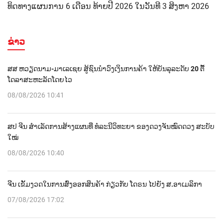
ທິດທາງແຜນການ 6 ເດືອນ ທ້າຍປີ 2026 ໃນວັນທີ 3 ສິງຫາ 2026
ຂ່າວ
ສສ ຫວຽດນາມ-ມາເລເຊຍ ສູ້ຊົນນຳວົງເງິນການຄ້າ ໃຫ້ບັນລຸລະດັບ 20 ຕື້
ໂດລາສະຫະລັດໂດຍໄວ
08/08/2026 10:41
ສປ ຈີນ ສຳເລັດການສ້າງແຜນທີ່ ທໍລະນີວິທະຍາ ຂອງດວງຈັນໝົດດວງ ສະບັບ
ໃໝ່
08/08/2026 10:40
ຈີນ ເຂັ້ມງວດໃນການສົ່ງອອກສິນຄ້າ ກ່ຽວກັບ ໂດຣນ ໄປຍັງ ສ.ອາເມລິກາ
07/08/2026 17:02