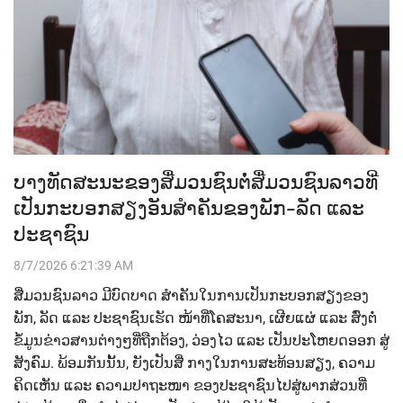
ບາງທັດສະນະຂອງສື່ມວນຊົນຕໍ່ສື່ມວນຊົນລາວທີ່
ເປັນກະບອກສຽງອັນສຳຄັນຂອງພັກ-ລັດ ແລະ
ປະຊາຊົນ
8/7/2026 6:21:39 AM
ສື່ມວນຊົນລາວ ມີບົດບາດ ສຳຄັນໃນການເປັນກະບອກສຽງຂອງ
ພັກ, ລັດ ແລະ ປະຊາຊົນເຮັດ ໜ້າທີ່ໂຄສະນາ, ເຜີຍແຜ່ ແລະ ສົ່ງຕໍ່
ຂໍ້ມູນຂ່າວສານຕ່າງໆທີ່ຖືກຕ້ອງ, ວ່ອງໄວ ແລະ ເປັນປະໂຫຍດອອກ ສູ່
ສັງຄົມ. ພ້ອມກັນນັ້ນ, ຍັງເປັນສື່ ກາງໃນການສະທ້ອນສຽງ, ຄວາມ
ຄິດເຫັນ ແລະ ຄວາມປາຖະໜາ ຂອງປະຊາຊົນໄປສູ່ພາກສ່ວນທີ່