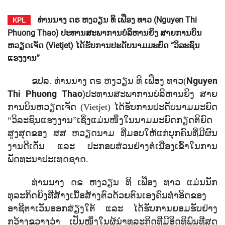
ທ່ານນາງ ດຣ ຫງວຽນ ທິ ເຟືອງ ທາວ (Nguyen Thi
KPL
Phuong Thao) ປະທານສະພາການບໍລິຫານຍິງ ສາຍການບິນ
ຫວຽດເຈັດ (Vietjet) ໄດ້ຮັບການປະດັບນາມມະຍົດ “ວິລະຊົນ
ແຮງງານ”
Nguyen
ຂປລ. ທ່ານນາງ ດຣ ຫງວຽນ ທິ ເຟືອງ ທາວ
(
Thi Phuong Thao
)
ປະທານສະພາການບໍລິຫານຍິງ ສາຍ
ການບິນຫວຽດເຈັດ (
Vietjet)
ໄດ້ຮັບການປະດັບນາມມະຍົດ
“
ວິລະຊົນແຮງງານ
”
ເຊິ່ງແມ່ນໜຶ່ງໃນນາມມະຍົດກຽດຕິຍົດ
ສູງສຸດຂອງ ສສ ຫວຽດນາມ ທີ່ມອບໃຫ້ແກ່ບຸກຄົນທີ່ມີຜົນ
ງານດີເດັ່ນ ແລະ ປະກອບສ່ວນຢ່າງຕໍ່ເນື່ອງເຂົ້າໃນການ
ພັດທະນາປະເທດຊາດ.
ທ່ານນາງ ດຣ ຫງວຽນ ທິ ເຟືອງ ທາວ ແມ່ນນັກ
ທຸລະກິດຍິງທີ່ສ້າງເນື້ອສ້າງຕົວດ້ວຍຕົນເອງຄົນທໍາອິດຂອງ
ອາຊີຕາເວັນອອກສ່ຽງໃຕ້ ແລະ ໄດ້ຮັບການຍອມຮັບຢ່າງ
ກວ້າງຂວາງວ່າ ເປັນໜຶ່ງໃນຜູ້ນຳທຸລະກິດທີ່ມີອິດທິພົນທີ່ສຸດ