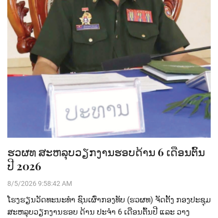
ຮວຜທ ສະຫລຸບວຽກງານຮອບດ້ານ 6 ເດືອນຕົ້ນ
ປີ 2026
8/5/2026 9:58:42 AM
ໂຮງຮຽນວັດທະນະທຳ ຊົນເຜົ່າກອງທັບ (ຮວຜທ) ຈັດຕັ້ງ ກອງປະຊຸມ
ສະຫລຸບວຽກງານຮອບ ດ້ານ ປະຈໍາ 6 ເດືອນຕົ້ນປີ ແລະ ວາງ