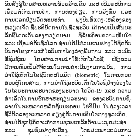
ຂົນສົ່ງຜູ້ໂດຍສານຫລາຍຮ້ອຍລ້ານຄົນ ແລະ ເພີ່ມທະວີການ
ເຊື່ອມຕໍ່ດ້ານການຄ້າ
,
ການທ່ອງທ່ຽວ
,
ການລົງທຶນ ແລະ
ການແລກປ່ຽນວັດທະນະທຳ. ຝູງບິນສີແດງ-ເຫລືອງຂອງ
ຫວຽດເຈັດ ທີ່ປະຕິບັດການໃນທົ່ວທະວີບ ໄດ້ກາຍເປັນສັນຍະ
ລັກທີ່ໂດດເດັ່ນຂອງຫວຽດນາມ ທີ່ຂັບເຄື່ອນຄວາມໝັ້ນໃຈ
ແລະ ເຊື່ອມຕໍ່ກັບທົ່ວໂລກ.
ທ່ານ
ໄດ້ມີສ່ວນຮ່ວມຢ່າງໃກ້ຊິດກັບ
ບັນດາໂຄງການແກ້ໄຂບັນຫາໂຄງລ່າງພື້ນຖານ ແລະ ລະບົບ
ທີ່ຊັບຊ້ອນ ໂດຍຜ່ານການນຳໃຊ້ເຕັກໂນໂລຊີ ເຊິ່ງລວມ
ມີການຫັນເປັນດີຈິຕອນໃນການດຳເນີນງານການບິນ
,
ການ
ນຳໃຊ້ເຕັກໂນໂລຊີອັດຕະໂນມັດ (
biometric)
ໃນການກວດ
ສອບຜູ້ໂດຍສານ
,
ການນຳໃຊ້ລະບົບເຕັກໂນໂລຊີຢ່າງວ່ອງໄວ
ໃນໄລຍະການລະບາດຂອງພະຍາດ ໂຄວິດ-19 ແລະ ຄວາມ
ສຳເລັດໃນການຮັກສາສະຖຽນລະພາບ ຂອງລະບົບການຊື້-
ຂາຍໃນຕະຫລາດຫລັກຊັບນະຄອນ ໂຮ່ຈີມິນ ໃນຊ່ວງເວລາ
ທີ່ວິກິດຂອງຕະຫລາດ.
ຄຽງຄູ່ກັບການເຕີບໂຕທາງທຸລະກິດ
,
ທ່ານໄດ້ຊຸກຍູ້ກິດຈະກໍາການຊ່ວຍເຫລືອດ້ານມະນຸດສະທໍາ
ແລະ ຊຸມຊົນຢ່າງຕໍ່ເນື່ອງ
,
ໂດຍສະເພາະແມ່ນການ