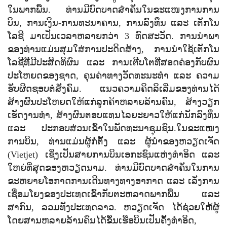
ໃນພາກພື້ນ. ທ່ານມີບົດບາດສຳຄັນໃນຂະແໜງການການ
ບິນ
,
ການເງິນ-ການທະນາຄານ
,
ການລົງທຶນ ແລະ ເຕັກໂນ
ໂລຊີ ມາເປັນເວລາຫລາຍກວ່າ 3 ທົດສະວັດ. ການນຳພາ
ຂອງທ່ານແມ່ນສຸມໃສ່ການປະດິດສ້າງ
,
ການນຳໃຊ້ເຕັກໂນ
ໂລຊີທີ່ມີປະສິດທິຜົນ ແລະ ການເຕີບໂຕທີ່ສອດຄ່ອງກັບຜົນ
ປະໂຫຍດຂອງຊາດ
,
ຄຸນຄ່າທາງວັດທະນະທຳ ແລະ ຄວາມ
ຮັບຜິດຊອບຕໍ່ສັງຄົມ. ແນວຄວາມຄິດລິເລີ່ມຂອງທ່ານໄດ້
ສ້າງຜົນປະໂຫຍດໃຫ້ແກ່ລູກຄ້າຫລາຍລ້ານຄົນ
,
ສ້າງວຽກ
ເຮັດງານທຳ
,
ສ້າງຜົນຕອບແທນໄລຍະຍາວໃຫ້ແກ່ນັກລົງທຶນ
ແລະ ປະກອບສ່ວນເຂົ້າໃນພັດທະນາຊຸມຊົນ.ໃນຂະແໜງ
ການບິນ
,
ທ່ານແມ່ນຜູ້ກໍ່ຕັ້ງ ແລະ ຜູ້ນຳຂອງຫວຽດເຈັດ
(
Vietjet)
ເຊິ່ງເປັນສາຍການບິນເອກະຊົນແຫ່ງທຳອິດ ແລະ
ໃຫຍ່ທີ່ສຸດຂອງຫວຽດນາມ. ທ່ານມີບົດບາດສຳຄັນໃນການ
ຂະຫຍາຍໂອກາດການເດີນທາງທາງອາກາດ ແລະ ເລັ່ງການ
ເຊື່ອມໂຍງຂອງປະເທດເຂົ້າກັບຕະຫລາດພາກພື້ນ ແລະ
ສາກົນ
,
ລວມທັງປະເທດລາວ. ຫວຽດເຈັດ ໄດ້ຊ່ວຍໃຫ້ຜູ້
ໂດຍສານຫລາຍລ້ານຄົນໄດ້ຂຶ້ນເຮືອບິນເປັນຄັ້ງທຳອິດ
,