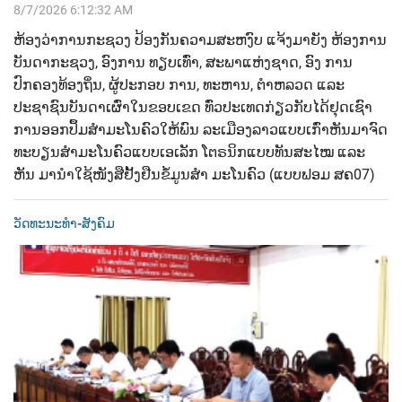
8/7/2026 6:12:32 AM
ຫ້ອງວ່າການກະຊວງ ປ້ອງກັນຄວາມສະຫງົບ ແຈ້ງມາຍັງ ຫ້ອງການ
ບັນດາກະຊວງ, ອົງການ ທຽບເທົ່າ, ສະພາແຫ່ງຊາດ, ອົງ ການ
ປົກຄອງທ້ອງຖິ່ນ, ຜູ້ປະກອບ ການ, ທະຫານ, ຕຳຫລວດ ແລະ
ປະຊາຊົນບັນດາເຜົ່າໃນຂອບເຂດ ທົ່ວປະເທດກ່ຽວກັບໄດ້ຢຸດເຊົາ
ການອອກປຶ້ມສຳມະໂນຄົວໃຫ້ພົນ ລະເມືອງລາວແບບເກົ່າຫັນມາຈົດ
ທະບຽນສໍາມະໂນຄົວແບບເອເລັກ ໂຕຣນິກແບບທັນສະໄໝ ແລະ
ຫັນ ມານຳໃຊ້ໜັງສືຢັ້ງຢືນຂໍ້ມູນສໍາ ມະໂນຄົວ (ແບບຟອມ ສຄ07)
ວັດທະນະທຳ-ສັງຄົມ