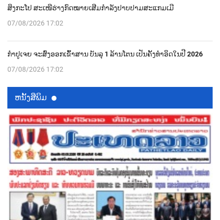
ສິງກະໂປ ສະເໜີຮ່າງກົດໝາຍເສີມກຳລັງປາບປາມສະແກມເມີ
07/08/2026 17:02
ກຳປູເຈຍ ຈະສົ່ງອອກເຂົ້າສານ ບັນລຸ 1 ລ້ານໂຕນ ເປັນຄັ້ງທຳອິດໃນປີ 2026
07/08/2026 17:02
ຫນ້ັງສືພິມ