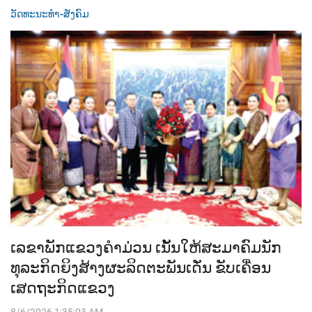
ວັດທະນະທຳ-ສັງຄົມ
ເລຂາພັກແຂວງຄຳມ່ວນ ເນັ້ນໃຫ້ສະມາຄົມນັກ
ທຸລະກິດຍິງສ້າງຜະລິດຕະພັນເດັ່ນ ຂັບເຄື່ອນ
ເສດຖະກິດແຂວງ
8/6/2026 1:35:03 AM