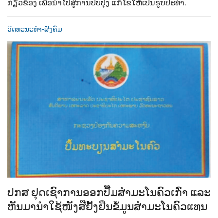
ກ່ຽວຂ້ອງ ເພື່ອນຳໄປສູ່ການປັບປຸງ ແກ້ໄຂໃຫ້ເປັນຮູບປະທຳ.
ວັດທະນະທຳ-ສັງຄົມ
ປກສ ຢຸດເຊົາການອອກປື້ມສຳມະໂນຄົວເກົ່າ ແລະ
ຫັນມານຳໃຊ້ໜັງສືຢັ້ງຢືນຂໍ້ມູນສຳມະໂນຄົວແທນ