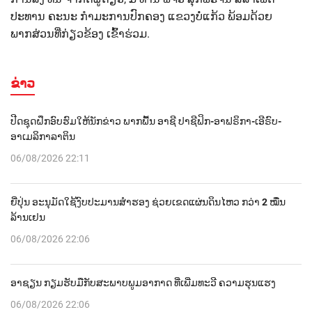
ປະທານ ຄະນະ ກຳມະການປົກຄອງ ແຂວງບໍ່ແກ້ວ ພ້ອມດ້ວຍ
ພາກສ່ວນທີ່ກ່ຽວຂ້ອງ ເຂົ້າຮ່ວມ.
ຂ່າວ
ປີດຊຸດຝຶກອົບຮົມໃຫ້ນັກຂ່າວ ພາກພື້ນ ອາຊີ ປາຊີຟິກ-ອາຟຣິກາ-ເອີຣົບ-
ອາເມລິກາລາຕິນ
06/08/2026 22:11
ຍີ່ປຸ່ນ ອະນຸມັດໃຊ້ງົບປະມານສຳຮອງ ຊ່ວຍເຂດແຜ່ນດິນໄຫວ ກວ່າ 2 ໝື່ນ
ລ້ານເຢນ
06/08/2026 22:06
ອາຊຽນ ກຽມຮັບມືກັບສະພາບພູມອາກາດ ທີ່ເພີ່ມທະວີ ຄວາມຮຸນແຮງ
06/08/2026 22:06