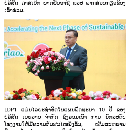
ບໍລິສັດ ຄາສເບີກ ພາກພື້ນອາຊີ ແລະ ພາກສ່ວນກ່ຽວຂ້ອງ
ເຂົ້າຮ່ວມ.
LDP1 ແມ່ນໄລຍະທຳອິດໃນແຜນພັດທະນາ 10 ປີ ຂອງ
ບໍລິສັດ ເບຍລາວ ຈຳກັດ ຊຶ່ງລວມເອົາ ການ ຍົກລະດັບ
ໂຮງງານໃຫ້ມີຄວາມທັນສະໄໝຍິ່ງຂຶ້ນ, ເສີມຂະຫຍາຍ