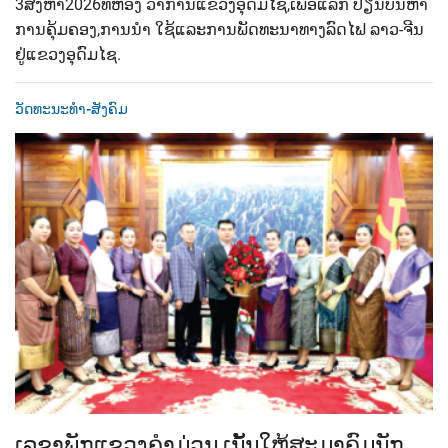
3​ສິງຫາ​2026​ທີ່ຫ້ອງ ວ່າການ​ແຂວງອຸດົມໄຊ,​ເພື່ອແລກ​ ປ່ຽນບັນຫາ
ການຄຸ້ມຄອງ,​ການນຳ ໃຊ້​ແລະ​ການພັດທະນາທາງລົດໄຟ​ ລາວ-ຈີນ​
ຢູ່​ແຂວງອຸດົມໄຊ.
ວັດທະນະທຳ-ສັງຄົມ
ເລຂາພັກແຂວງຄຳມ່ວນ ເນັ້ນໃຫ້ສະມາຄົມນັກ