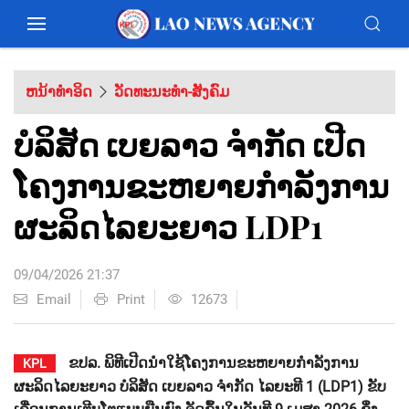
ຫນ້າທຳອິດ
ວັດທະນະທຳ-ສັງຄົມ
ບໍລິສັດ ເບຍລາວ ຈຳກັດ ເປີດ
ໂຄງການຂະຫຍາຍກຳລັງການ
ຜະລິດໄລຍະຍາວ LDP1
09/04/2026 21:37
Email
Print
12673
ຂປລ. ພິທີເປີດນໍາໃຊ້ໂຄງການຂະຫຍາຍກຳລັງການ
KPL
ຜະລິດໄລຍະຍາວ ບໍລິສັດ ເບຍລາວ ຈຳກັດ ໄລຍະທີ 1 (LDP1) ຂັບ