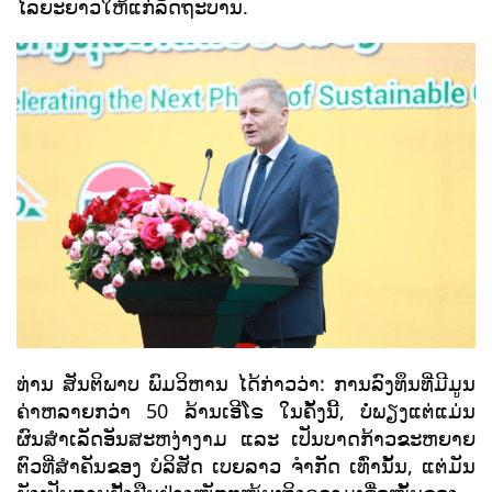
ໄລຍະຍາວໃຫ້ແກ່ລັດຖະບານ.
ທ່ານ ສັນຕິພາບ ພົມວິຫານ ໄດ້ກ່າວວ່າ: ການລົງທຶນທີ່ມີມູນ
ຄ່າຫລາຍກວ່າ 50 ລ້ານເອີໂຣ ໃນຄັ້ງນີ້, ບໍ່ພຽງແຕ່ແມ່ນ
ຜົນສຳເລັດອັນສະຫງ່າງາມ ແລະ ເປັນບາດກ້າວຂະຫຍາຍ
ຕົວທີ່ສຳຄັນຂອງ ບໍລິສັດ ເບຍລາວ ຈຳກັດ ເທົ່ານັ້ນ, ແຕ່ມັນ