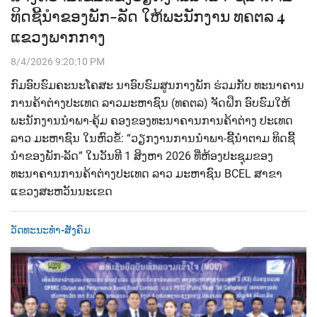
ທິດຊີ້ນຳຂອງພັກ-ລັດ ໃຫ້ພະນັກງານ ທຄຕລ 4
ແຂວງພາກກາງ
8/4/2026 9:20:10 PM
ກົມອົບຮົມຄະນະໂຄສະ ນາອົບຮົມສູນກາງພັກ ຮ່ວມກັບ ທະນາຄານ
ການຄ້າຕ່າງປະເທດ ລາວມະຫາຊົນ (ທຄຕລ) ຈັດຝຶກ ອົບຮົມໃຫ້
ພະນັກງານນຳພາ-ຄຸ້ມ ຄອງຂອງທະນາຄານການຄ້າຕ່າງ ປະເທດ
ລາວ ມະຫາຊົນ ໃນຫົວຂໍ້: “ວຽກງານການນໍາພາ-ຊີ້ນໍາຕາມ ທິດຊີ້
ນໍາຂອງພັກ-ລັດ” ໃນວັນທີ 1 ສິງຫາ 2026 ທີ່ຫ້ອງປະຊຸມຂອງ
ທະນາຄານການຄ້າຕ່າງປະເທດ ລາວ ມະຫາຊົນ BCEL ສາຂາ
ແຂວງສະຫວັນນະເຂດ
ວັດທະນະທຳ-ສັງຄົມ