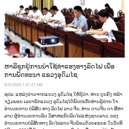
ຫາລືຊຸກຍູ້ການນຳໃຊ້ທ່າແຮງທາງລົດໄຟ ເພື່ອ
ການພັດທະນາ ແຂວງອຸດົມໄຊ
8/6/2026 1:41:27 AM
ຊປລ.​ ແຫລ່ງຂ່າວຈາກແຂວງ ອຸດົມໄຊ​ ໃຫ້ຮູ້ວ່າ:​ ທ່ານ​ ບຸນຄົງ​ ຫລ້າ
ຈຽມພອນ​ ເລຂາພັກແຂວງ ອຸດົມໄຊ​ໄດ້ພົບປະກັບ​ທ່ານ​ລູ້ຮ່າຍ ໂຈ​
ອຳນວຍການ​ ບໍລິສັດ​ ທາງ ລົດໄຟ​ ລາວ-ຈີນ,​ ທ່ານ​ ດາວຈີນ ດາ​ ສີຫາ
ລາດ​ ຜູ້ອຳນວຍການລັດ ວິສາຫະກິດລົດໄຟແຫ່ງຊາດລາວ,​ ຮອງ
ອຳນວຍການບໍລິສັດທາງ ລົດໄຟ​ລາວ-ຈີນ​ພ້ອມດ້ວຍຄະນະ​ ໃນວັນທີ​