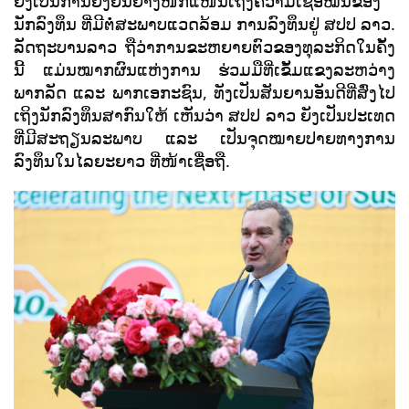
ຍັງເປັນການຢັ້ງຢືນຢ່າງໜັກແໜ້ນເຖິງຄວາມເຊື່ອໝັ້ນຂອງ
ນັກລົງທຶນ ທີ່ມີຕໍ່ສະພາບແວດລ້ອມ ການລົງທຶນຢູ່ ສປປ ລາວ.
ລັດຖະບານລາວ ຖືວ່າການຂະຫຍາຍຕົວຂອງທຸລະກິດໃນຄັ້ງ
ນີ້ ແມ່ນໝາກຜົນແຫ່ງການ ຮ່ວມມືທີ່ເຂັ້ມແຂງລະຫວ່າງ
ພາກລັດ ແລະ ພາກເອກະຊົນ, ທັງເປັນສັນຍານອັນດີທີ່ສົ່ງໄປ
ເຖິງນັກລົງທຶນສາກົນໃຫ້ ເຫັນວ່າ ສປປ ລາວ ຍັງເປັນປະເທດ
ທີ່ມີສະຖຽນລະພາບ ແລະ ເປັນຈຸດໝາຍປາຍທາງການ
ລົງທຶນໃນໄລຍະຍາວ ທີ່ໜ້າເຊື່ອຖື.