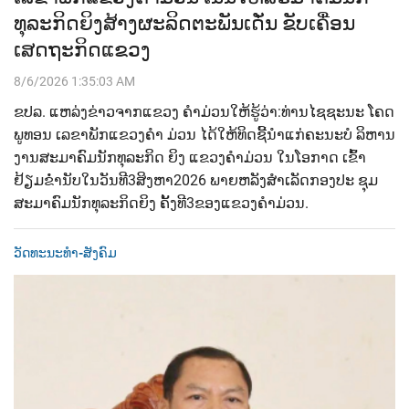
ທຸລະກິດຍິງສ້າງຜະລິດຕະພັນເດັ່ນ ຂັບເຄື່ອນ
ເສດຖະກິດແຂວງ
8/6/2026 1:35:03 AM
ຂປລ.​ ແຫລ່ງຂ່າວຈາກແຂວງ ຄຳມ່ວນ​ໃຫ້ຮູ້ວ່າ:​ທ່ານ​ໄຊຊະນະ​ ໂຄດ
ພູທອນ​ ເລຂາພັກແຂວງຄຳ ມ່ວນ​ ໄດ້ໃຫ້ທິດຊີ້ນໍາແກ່ຄະນະບໍ ລິຫານ
ງານສະມາຄົມນັກທຸລະກິດ ຍິງ​ ແຂວງຄຳມ່ວນ​ ໃນໂອກາດ ເຂົ້າ
ຢ້ຽມຂໍ່ານັບ​ໃນວັນທີ​3​ສິງຫາ​2026​ ພາຍຫລັງສໍາເລັດກອງປະ​ ຊຸມ
ສະມາຄົມນັກທຸລະກິດຍິງ​ ຄັ້ງທີ​3​ຂອງແຂວງຄໍາມ່ວນ.​
ວັດທະນະທຳ-ສັງຄົມ