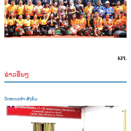
KPL
ຂ່າວອື່ນໆ
ວັດທະນະທຳ-ສັງຄົມ