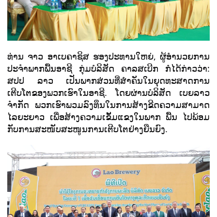
ທ່ານ ຈາວ ອາເບຄາຊິສ ຮອງປະທານໃຫຍ່, ຜູ້ອຳນວຍການ
ປະຈຳພາກພື້ນອາຊີ ກຸ່ມບໍລິສັດ ຄາລສເບີກ ກໍໄດ້ກ່າວວ່າ:
ສປປ ລາວ ເປັນພາກສ່ວນທີ່ສຳຄັນໃນຍຸດທະສາດການ
ເຕີບໂຕຂອງພວກເຮົາໃນອາຊີ. ໂດຍຜ່ານບໍລິສັດ ເບຍລາວ
ຈຳກັດ ພວກເຮົາພວມລົງທຶນໃນການສ້າງຂີດຄວາມສາມາດ
ໄລຍະຍາວ ເພື່ອສ້າງຄວາມເຂັ້ມແຂງໃນພາກ ພື້ນ ໄປພ້ອມ
ກັບການສະໜັບສະໜູນການເຕີບໂຕຢ່າງຍືນຍົງ.