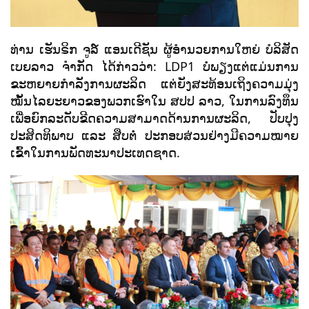
ທ່ານ ເຮັນຣິກ ຈູລ໌ ແອນເດີຊັນ ຜູ້ອຳນວຍການໃຫຍ່ ບໍລິສັດ
ເບຍລາວ ຈຳກັດ ໄດ້ກ່າວວ່າ: LDP1 ບໍ່ພຽງແຕ່ແມ່ນການ
ຂະຫຍາຍກຳລັງການຜະລິດ ແຕ່ຍັງສະທ້ອນເຖິງຄວາມມຸ່ງ
ໝັ້ນໄລຍະຍາວຂອງພວກເຮົາໃນ ສປປ ລາວ, ໃນການລົງທຶນ
ເພື່ອຍົກລະດັບຂີດຄວາມສາມາດດ້ານການຜະລິດ, ປັບປຸງ
ປະສິດທິພາບ ແລະ ສືບຕໍ່ ປະກອບສ່ວນຢ່າງມີຄວາມໝາຍ
ເຂົ້າໃນການພັດທະນາປະເທດຊາດ.