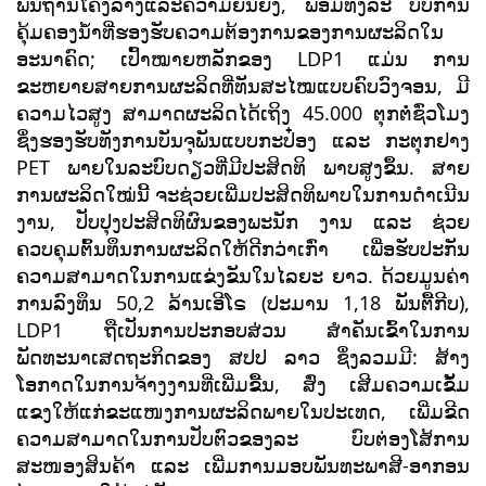
ພື້ນຖານໂຄງລ່າງແລະຄວາມຍືນຍົງ, ພ້ອມທັງລະ ບົບການ
ຄຸ້ມຄອງນ້ຳທີ່ຮອງຮັບຄວາມຕ້ອງການຂອງການຜະລິດໃນ
ອະນາຄົດ; ເປົ້າໝາຍຫລັກຂອງ LDP1 ແມ່ນ ການ
ຂະຫຍາຍສາຍການຜະລິດທີ່ທັນສະໄໝແບບຄົບວົງຈອນ, ມີ
ຄວາມໄວສູງ ສາມາດຜະລິດໄດ້ເຖິງ 45.000 ຕຸກຕໍ່ຊົ່ວໂມງ
ຊຶ່ງຮອງຮັບທັງການບັນຈຸພັນແບບກະປ໋ອງ ແລະ ກະຕຸກຢາງ
PET ພາຍໃນລະບົບດຽວທີ່ມີປະສິດທິ ພາບສູງຂຶ້ນ. ສາຍ
ການຜະລິດໃໝ່ນີ້ ຈະຊ່ວຍເພີ່ມປະສິດທິພາບໃນການດຳເນີນ
ງານ, ປັບປຸງປະສິດທິຜົນຂອງພະນັກ ງານ ແລະ ຊ່ວຍ
ຄວບຄຸມຕົ້ນທຶນການຜະລິດໃຫ້ດີກວ່າເກົ່າ ເພື່ອຮັບປະກັນ
ຄວາມສາມາດໃນການແຂ່ງຂັນໃນໄລຍະ ຍາວ. ດ້ວຍມູນຄ່າ
ການລົງທຶນ 50,2 ລ້ານເອີໂຣ (ປະມານ 1,18 ພັນຕື້ກີບ),
LDP1 ຖືເປັນການປະກອບສ່ວນ ສຳຄັນເຂົ້າໃນການ
ພັດທະນາເສດຖະກິດຂອງ ສປປ ລາວ ຊຶ່ງລວມມີ: ສ້າງ
ໂອກາດໃນການຈ້າງງານທີ່ເພີ່ມຂື້ນ, ສົ່ງ ເສີມຄວາມເຂັ້ມ
ແຂງໃຫ້ແກ່ຂະແໜງການຜະລິດພາຍໃນປະເທດ, ເພີ່ມຂີດ
ຄວາມສາມາດໃນການປັບຕົວຂອງລະ ບົບຕ່ອງໂສ້ການ
ສະໜອງສິນຄ້າ ແລະ ເພີ່ມການມອບພັນທະພາສີ-ອາກອນ