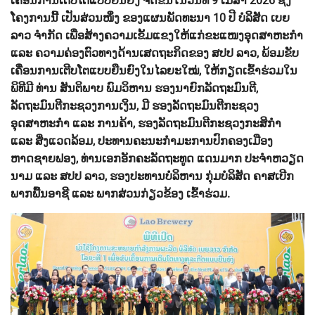
ເຄື່ອນການເຕີບໂຕແບບຍືນຍົງ ຈັດຂຶ້ນໃນວັນທີ 9 ເມສາ 2026 ຊຶ່ງ
ໂຄງການນີ້ ເປັນສ່ວນໜຶ່ງ ຂອງແຜນພັດທະນາ 10 ປີ ບໍລິສັດ ເບຍ
ລາວ ຈຳກັດ ເພື່ອສ້າງຄວາມເຂັ້ມແຂງໃຫ້ແກ່ຂະແໜງອຸດສາຫະກຳ
ແລະ ຄວາມຄ່ອງຕົວທາງດ້ານເສດຖະກິດຂອງ ສປປ ລາວ, ພ້ອມຂັບ
ເຄື່ອນການເຕີບໂຕແບບຍືນຍົງໃນໄລຍະໃໝ່, ໃຫ້ກຽດເຂົ້າຮ່ວມໃນ
ພິທີມີ ທ່ານ ສັນຕິພາບ ພົມວິຫານ ຮອງນາຍົກລັດຖະມົນຕີ,
ລັດຖະມົນຕີກະຊວງການເງິນ, ມີ ຮອງລັດຖະມົນຕີກະຊວງ
ອຸດສາຫະກຳ ແລະ ການຄ້າ, ຮອງລັດຖະມົນຕີກະຊວງກະສິກຳ
ແລະ ສິ່ງແວດລ້ອມ, ປະທານຄະນະກໍາມະການປົກຄອງເມືອງ
ຫາດຊາຍຟອງ, ທ່ານເອກອັກຄະລັດຖະທູດ ແດນມາກ ປະຈຳຫວຽດ
ນາມ ແລະ ສປປ ລາວ, ຮອງປະທານບໍລິຫານ ກຸ່ມບໍລິສັດ ຄາສເບີກ
ພາກພື້ນອາຊີ ແລະ ພາກສ່ວນກ່ຽວຂ້ອງ ເຂົ້າຮ່ວມ.