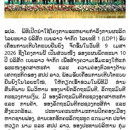
ຂປລ. ພິທີເປີດນໍາໃຊ້ໂຄງການຂະຫຍາຍກຳລັງການຜະລິດ
ໄລຍະຍາວ ບໍລິສັດ ເບຍລາວ ຈຳກັດ ໄລຍະທີ 1 (LDP1) ຂັບ
ເຄື່ອນການເຕີບໂຕແບບຍືນຍົງ ຈັດຂຶ້ນໃນວັນທີ 9 ເມສາ
2026 ຊຶ່ງໂຄງການນີ້ ເປັນສ່ວນໜຶ່ງ ຂອງແຜນພັດທະນາ 10
ປີ ບໍລິສັດ ເບຍລາວ ຈຳກັດ ເພື່ອສ້າງຄວາມເຂັ້ມແຂງໃຫ້ແກ່
ຂະແໜງອຸດສາຫະກຳ ແລະ ຄວາມຄ່ອງຕົວທາງດ້ານ
ເສດຖະກິດຂອງ ສປປ ລາວ, ພ້ອມຂັບເຄື່ອນການເຕີບໂຕແບບ
ຍືນຍົງໃນໄລຍະໃໝ່, ໃຫ້ກຽດເຂົ້າຮ່ວມໃນພິທີມີ ທ່ານ
ສັນຕິພາບ ພົມວິຫານ ຮອງນາຍົກລັດຖະມົນຕີ, ລັດຖະມົນຕີ
ກະຊວງການເງິນ, ມີ ຮອງລັດຖະມົນຕີກະຊວງອຸດສາຫະກຳ
ແລະ ການຄ້າ, ຮອງລັດຖະມົນຕີກະຊວງກະສິກຳ ແລະ
ສິ່ງແວດລ້ອມ, ປະທານຄະນະກໍາມະການປົກຄອງເມືອງ
ຫາດຊາຍຟອງ, ທ່ານເອກອັກຄະລັດຖະທູດ ແດນມາກ ປະຈຳ
ຫວຽດ ນາມ ແລະ ສປປ ລາວ, ຮອງປະທານບໍລິຫານ ກຸ່ມ