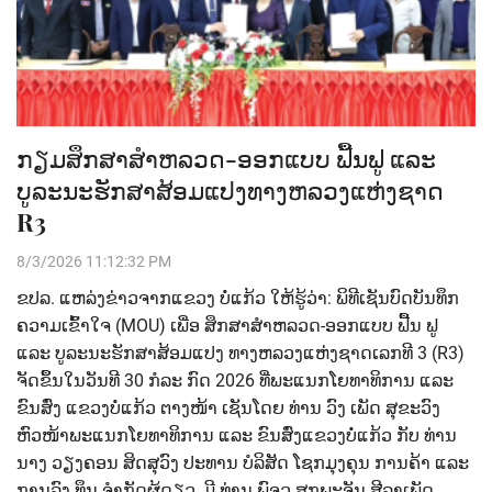
ກຽມສຶກສາສຳຫລວດ-ອອກແບບ ຟື້ນຟູ ແລະ
ບູລະນະຮັກສາສ້ອມແປງທາງຫລວງແຫ່ງຊາດ
R3
8/3/2026 11:12:32 PM
ຂປລ. ແຫລ່ງຂ່າວຈາກແຂວງ ບໍ່ແກ້ວ ໃຫ້ຮູ້ວ່າ: ພິທີເຊັນບົດບັນທຶກ
ຄວາມເຂົ້າໃຈ (MOU) ເພ່ືອ ສຶກສາສຳຫລວດ-ອອກແບບ ຟື້ນ ຟູ
ແລະ ບູລະນະຮັກສາສ້ອມແປງ ທາງຫລວງແຫ່ງຊາດເລກທີ 3 (R3)
ຈັດຂຶ້ນໃນວັນທີ 30 ກໍລະ ກົດ 2026 ທີ່ພະແນກໂຍທາທິການ ແລະ
ຂົນສົ່ງ ແຂວງບໍ່ແກ້ວ ຕາງໜ້າ ເຊັນໂດຍ ທ່ານ ວົງ ເພັດ ສຸຂະວົງ
ຫົວໜ້າພະແນກໂຍທາທິການ ແລະ ຂົນສົ່ງແຂວງບໍ່ແກ້ວ ກັບ ທ່ານ
ນາງ ວຽງຄອນ ສິດສຸວົງ ປະທານ ບໍລິສັດ ໂຊກມຸງຄຸນ ການຄ້າ ແລະ
ການລົງ ທຶນ ຈຳກັດຜູ້ດຽວ, ມີ ທ່ານ ພົຈວ ສຸກພະຈັນ ສີລາເພັດ