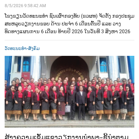
8/5/2026 9:58:42 AM
ໂຮງຮຽນວັດທະນະທຳ ຊົນເຜົ່າກອງທັບ (ຮວຜທ) ຈັດຕັ້ງ ກອງປະຊຸມ
ສະຫລຸບວຽກງານຮອບ ດ້ານ ປະຈໍາ 6 ເດືອນຕົ້ນປີ ແລະ ວາງ
ທິດທາງແຜນການ 6 ເດືອນ ທ້າຍປີ 2026 ໃນວັນທີ 3 ສິງຫາ 2026
ວັດທະນະທຳ-ສັງຄົມ
ສ້າງຄວາມເຂັ້ມແຂງວຽກງານນຳພາ-ຊີ້ນຳຕາມ