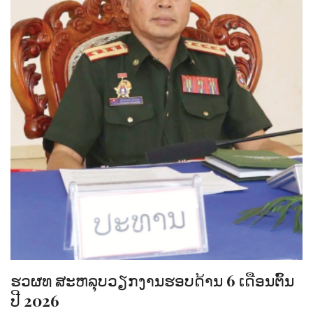
ຮວຜທ ສະຫລຸບວຽກງານຮອບດ້ານ 6 ເດືອນຕົ້ນ
ປີ 2026