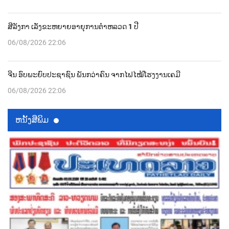
ສີລັງກາ ເລັ່ງຂະຫຍາຍອາຍຸການຕຳຫລວດ 1 ປີ
06/08/2026 22:06
ຈີນ ອົບພະຍົບປະຊາຊົນ ພັນກວ່າຄົນ ຈາກໄຟໄໝ້ໂຮງງານເຄມີ
06/08/2026 22:06
ຫນ້ັງສືພິມ