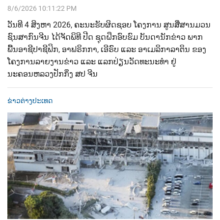
8/6/2026 10:11:22 PM
ວັນທີ 4 ສິງຫາ 2026, ຄະນະຮັບຜິດຊອບ ໂຄງການ ສູນສື່ສານມວນ
ຊົນສາກົນຈີນ ໄດ້ຈັດພິທີ ປີດ ຊຸດຝຶກອົບຮົມ ບັນດານັກຂ່າວ ພາກ
ພື້ນອາຊີປາຊີຟິກ, ອາຟຣິກກາ, ເອີຣົບ ແລະ ອາເມລິກາລາຕິນ ຂອງ
ໂຄງການລາຍງານຂ່າວ ແລະ ແລກປ່ຽນວັດທະນະທຳ ຢູ່
ນະຄອນຫລວງປັກກິ່ງ ສປ ຈີນ
ຂ່າວຕ່າງປະເທດ