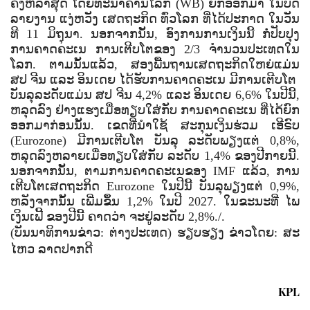
ຄັ້ງຫລ້າ​ສຸດ​ ໂດຍ​ທະ​ນາ​ຄານ​ໂລກ (WB) ຍົກ​ອອກ​ມາ​ ໃນ​ບົດ​
ລາຍ​ງານ ​ແງ່​ຫວັງ​ ເສດ​ຖະ​ກິດ ​ທົ່ວ​ໂລກ ​ທີ່​ໄດ້​ປະ​ກາດ ​ໃນ​ວັນ​
ທີ 11 ມິ​ຖຸ​ນາ. ນອກ​ຈາກ​ນັ້ນ, ອົງ​ການ​ການ​ເງິນ​ນີ້ ​ກໍ່​ປັບ​ປຸງ​
ການ​ຄາ​ດ​ຄະ​ເນ​ ການ​ເຕີບ​ໂຕ​ຂອງ 2/3 ຈຳ​ນວນ​ປະ​ເທດ​ໃນ​
ໂລກ. ຕາມ​ນັ້ນ​ແລ້ວ, ສອງ​ພື້ນ​ຖານ​ເສດ​ຖະ​ກິດ​ໃຫຍ່​ແມ່ນ
ສປ ຈີນ ແລະ ອິນ​ເດຍ ໄດ້​ຮັບ​ການ​ຄາດ​ຄະ​ເນ ​ມີ​ການ​ເຕີບ​ໂຕ ​
ບັນ​ລຸ​ລະ​ດັບ​ແມ່ນ
ສປ ຈີນ 4,2% ແລະ ອິນເດຍ 6,6% ໃນ​ປີ​ນີ້,
ຫລຸດ​ລົງ ຢ່າງ​ແຮງ​ເມື່ອ​ທຽບ​ໃສ່​ກັບ ​ການ​ຄາດ​ຄະ​ເນ ທີ່​ໄດ້​ຍົກ​
ອອກ​ມາ​ກ່ອນ​ນັ້ນ.
ເຂດ​ທີ່ນຳໃຊ້ ສະ​ກຸນ​ເງິນ​ຮ່ວມ ເອີ​ຣົບ
(Eurozone) ມີ​ການ​ເຕີບ​ໂຕ ​ບັນ​ລຸ​ ລະ​ດັບ​ພຽງ​ແຕ່ 0,8%,
ຫລຸດ​ລົງຫລາຍ​ເມື່ອ​ທຽບ​ໃສ່​ກັບ ​ລະ​ດັບ 1,4% ຂອງ​ປີ​ກາຍ​ນີ້.
ນອກ​ຈາກ​ນັ້ນ, ຕາມ​ການ​ຄາດ​ຄະ​ເນ​ຂອງ IMF ແລ້ວ, ການ​
ເຕີບ​ໂຕ​ເສດ​ຖະ​ກິດ Eurozone ໃນ​ປີ​ນີ້​ ບັນ​ລຸ​ພຽງ​ແຕ່ 0,9%,
ຫລັງ​ຈາກ​ນັ້ນ ເພີ່ມ​ຂຶ້ນ 1,2% ໃນ​ປີ 2027. ໃນ​ຂະ​ນະ​ທີ່ ໄພ​
ເງິນ​ເຟີ້​ ຂອງ​ປີ​ນີ້ ​ຄາດ​ວ່າ​ ຈະຢູ່​ລະ​ດັບ 2,8%./.
(ບັນນາທິການຂ່າວ:
ຕ່າງປະເທດ)
ຮຽບຮຽງ ຂ່າວໂດຍ:
ສະ
ໄຫວ ລາດປາກດີ
KPL