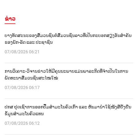
ຂ່າວ
ບາງທັດສະນະຂອງສື່ມວນຊົນຕໍ່ສື່ມວນຊົນລາວທີ່ເປັນກະບອກສຽງອັນສຳຄັນ
ຂອງພັກ-ລັດ ແລະ ປະຊາຊົນ
07/08/2026 06:21
ການວິເຄາະ-ວິຈານຂ່າວໃຫ້ມີຄຸນນະພາບແມ່ນພາລະກິດທີ່ຈຳເປັນໃນການ
ພັດທະນາສື່ມວນຊົນສະໄໝໃໝ່
07/08/2026 06:17
ປກສ ຢຸດເຊົາການອອກປື້ມສຳມະໂນຄົວເກົ່າ ແລະ ຫັນມານຳໃຊ້ໜັງສືຢັ້ງຢືນ
ຂໍ້ມູນສຳມະໂນຄົວແທນ
07/08/2026 06:12