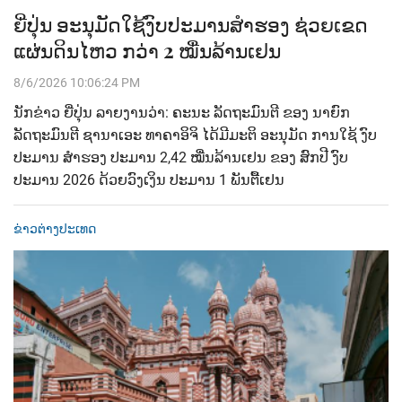
ຍີ່ປຸ່ນ ອະນຸມັດໃຊ້ງົບປະມານສຳຮອງ ຊ່ວຍເຂດ
ແຜ່ນດິນໄຫວ ກວ່າ 2 ໝື່ນລ້ານເຢນ
8/6/2026 10:06:24 PM
ນັກຂ່າວ ຍີ່ປຸ່ນ ລາຍງານວ່າ: ຄະນະ ລັດຖະມົນຕີ ຂອງ ນາຍົກ
ລັດຖະມົນຕີ ຊານາເອະ ທາຄາອິຈິ ໄດ້ມີມະຕິ ອະນຸມັດ ການໃຊ້ ງົບ
ປະມານ ສຳຮອງ ປະມານ 2,42 ໝື່ນລ້ານເຢນ ຂອງ ສົກປີ ງົບ
ປະມານ 2026 ດ້ວຍວົງເງິນ ປະມານ 1 ພັນຕື້ເຢນ
ຂ່າວຕ່າງປະເທດ