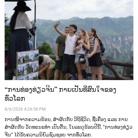
“ການທ່ອງທ່ຽວຈີນ” ກາຍເປັນທີ່ສົນໃຈຂອງ
ທົ່ວໂລກ
8/6/2026 4:26:56 PM
ການ​​ໜີ​ຈາກ​ຄວາມ​ຮ້ອນ, ​ສຳ​ຜັດ​ກັບ ​ວິ​ຖີ​ຊີ​ວິດ, ​ຊື້​ເຄື່ອງ ແລະ​ ການ​
ສຳ​ຜັດ​ກັບ​ ວັດ​ທະ​ນະ​ທຳ ເປັນ​ຕົ້ນ, ໃນ​ລະ​ດູ​ຮ້ອນ​ປີ​ນີ້, “ການ​ທ່ອງ​ທ່ຽວ​
ຈີນ” ​ໄດ້​ຮັບ​ຄວາມ​ນິ​ຍົມ​ຊົມ​ຊອບ ຈາກ​ທົ່ວໂລກ.