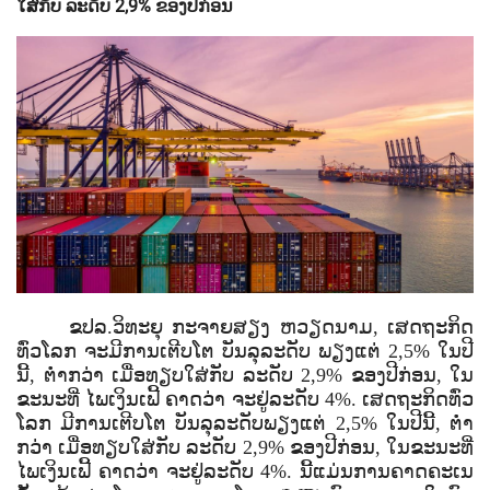
ໃສ່​ກັບ ​ລະ​ດັບ 2,9% ຂອງ​ປີ​ກ່ອນ
ຂປລ.ວິທະຍຸ ກະຈາຍສຽງ ຫວຽດນາມ, ເສດ​ຖະ​ກິດ​
ທົ່ວ​ໂລກ ​ຈະມີ​ການ​ເຕີບ​ໂຕ ​ບັນ​ລຸ​ລະ​ດັບ​ ພຽງ​ແຕ່ 2,5% ໃນ​ປີ​
ນີ້, ຕ່ຳ​ກວ່າ​ ເມື່ອ​ທຽບ​ໃສ່​ກັບ ​ລະ​ດັບ 2,9% ຂອງ​ປີ​ກ່ອນ, ໃນ​
ຂະ​ນະ​ທີ່​ ໄພ​ເງິນ​ເຟີ້ ​ຄາດ​ວ່າ ຈະ​ຢູ່​ລະ​ດັບ 4%. ເສດ​ຖະ​ກິດ​ທົ່ວ​
ໂລກ​ ມີ​ການ​ເຕີບ​ໂຕ ​ບັນ​ລຸ​ລະ​ດັບ​ພຽງ​ແຕ່ 2,5% ໃນ​ປີ​ນີ້, ຕ່ຳ​
ກວ່າ ​ເມື່ອ​ທຽບ​ໃສ່​ກັບ ​ລະ​ດັບ 2,9% ຂອງ​ປີ​ກ່ອນ, ໃນ​ຂະ​ນະ​ທີ່
​ໄພ​ເງິນ​ເຟີ້ ​ຄາດ​ວ່າ ຈະ​ຢູ່​ລະ​ດັບ 4%. ນີ້​ແມ່ນ​ການ​ຄາດ​ຄະ​ເນ​