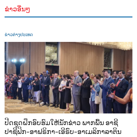
ຂ່າວອື່ນໆ
ຂ່າວຕ່າງປະເທດ
ປີດຊຸດຝຶກອົບຮົມໃຫ້ນັກຂ່າວ ພາກພື້ນ ອາຊີ
ປາຊີຟິກ-ອາຟຣິກາ-ເອີຣົບ-ອາເມລິກາລາຕິນ