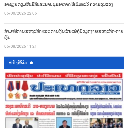
ອາຊຽນ ກຽມຮັບມືກັບສະພາບພູມອາກາດ ທີ່ເພີ່ມທະວີ ຄວາມຮຸນແຮງ
06/08/2026 22:06
ກຳມາທິການເສດຖະກິດ ແລະ ການເງິນເຜີຍແຜ່ຄູ່ມືວຽກງານເສດຖະກິດ-ການ
ເງິນ
06/08/2026 11:21
ຫນ້ັງສືພິມ