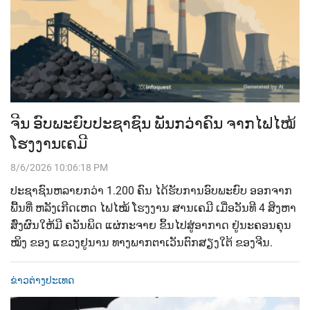
ຈີນ ອົບພະຍົບປະຊາຊົນ ພັນກວ່າຄົນ ຈາກໄຟໄໝ້
ໂຮງງານເຄມີ
8/6/2026 10:06:18 PM
ປະຊາຊົນຫລາຍກວ່າ 1.200 ຄົນ ໄດ້ຮັບການອົບພະຍົບ ອອກຈາກ
ພື້ນທີ່ ຫລັງເກີດເຫດ ໄຟໄໝ້ ໂຮງງານ ສານເຄມີ ເມື່ອວັນທີ 4 ສິງຫາ
ສົ່ງຜົນໃຫ້ມີ ຄວັນພິດ ແຜ່ກະຈາຍ ຂິ້ນໄປສູ່ອາກາດ ຢູ່ນະຄອນຄຸນ
ໝິງ ຂອງ ແຂວງຢູນານ ທາງພາກຕາເວັນຕົກສຽງໃຕ້ ຂອງຈີນ.
ຂ່າວຕ່າງປະເທດ