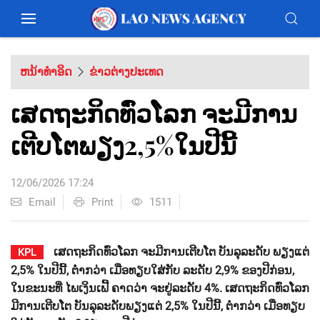
ຫນ້າທຳອິດ
ຂ່າວຕ່າງປະເທດ
ເສດຖະກິດທົ່ວໂລກ ຈະມີການ
ເຕີບໂຕພຽງ2,5%ໃນປີນີ້
12/06/2026 17:24
Email
Print
1511
ເສດ​ຖະ​ກິດ​ທົ່ວ​ໂລກ ຈະ​ມີ​ການ​ເຕີບ​ໂຕ ​ບັນ​ລຸ​ລະ​ດັບ​ ພຽງ​ແຕ່
KPL
2,5% ໃນ​ປີ​ນີ້, ຕ່ຳ​ກວ່າ​ ເມື່ອ​ທຽບ​ໃສ່​ກັບ ​ລະ​ດັບ 2,9% ຂອງ​ປີ​ກ່ອນ,
ໃນ​ຂະ​ນະ​ທີ່​ ໄພ​ເງິນ​ເຟີ້ ​ຄາດ​ວ່າ ຈະ​ຢູ່​ລະ​ດັບ 4%. ເສດ​ຖະ​ກິດ​ທົ່ວ​ໂລກ​
ມີ​ການ​ເຕີບ​ໂຕ ​ບັນ​ລຸ​ລະ​ດັບ​ພຽງ​ແຕ່ 2,5% ໃນ​ປີ​ນີ້, ຕ່ຳ​ກວ່າ ​ເມື່ອ​ທຽບ​