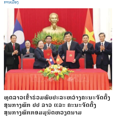
ການເມືອງ
ທູດລາວເຂົ້າຮ່ວມພົບປະລະຫວ່າງຄະນະຈັດຕັ້ງ
ສູນກາງພັກ ປປ ລາວ ແລະ ຄະນະຈັດຕັ້ງ
ສູນກາງພັກກອມມູນິດຫວຽດນາມ