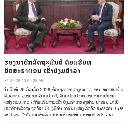
ຮອງນາຍົກລັດຖະມົນຕີ ຕ້ອນຮົບທູ
ອິດສະຣາແອນ ເຂົ້າຢ້ຽມອຳລາ
8/1/2026 10:00:28 AM
ໃນວັນທີ 28 ກໍລະກົດ 2026 ທີ່ກະຊວງການຕ່າງປະເທດ, ທ່ານ ທອງສະຫວັນ
ພົມວິຫານ ຮອງນາຍົກລັດຖະມົນຕີ, ລັດຖະມົນຕີ ກະຊວງການຕ່າງປະເທດ
ແຫ່ງ ສປປ ລາວ ໄດ້ຕ້ອນຮັບການເຂົ້າ ຢ້ຽມອໍາລາຂອງທ່ານ ຢາຣອນ ມາເຢີ
ເອກອັກຄະລັດຖະທູດວິສາ ມັນຜູ້ມີອໍານາດເຕັມ ແຫ່ງ ລັດອິດ ສະຣາແອນ ປະຈໍາ
ສປປ ລາວ ໃນໂອກາດສໍາເລັດການປະຕິບັດໜ້າທີ່ ການທູດຢູ່ ສປປ ລາວ.