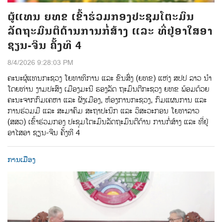
ຜູ້ແທນ ຍທຂ ເຂົ້າຮ່ວມກອງປະຊຸມໂຕະມົນ
ລັດຖະມົນຕີດ້ານການກໍ່ສ້າງ ແລະ ທີ່ຢູ່ອາໃສອາ
ຊຽນ-ຈີນ ຄັ້ງທີ 4
8/4/2026 9:28:03 PM
ຄະນະຜູ້ແທນກະຊວງ ໂຍທາທິການ ແລະ ຂົນສົ່ງ (ຍທຂ) ແຫ່ງ ສປປ ລາວ ນໍາ
ໂດຍທ່ານ ງາມປະສົງ ເມືອງມະນີ ຮອງລັດ ຖະມົນຕີກະຊວງ ຍທຂ ພ້ອມດ້ວຍ
ຄະນະຈາກກົມເຄຫາ ແລະ ຜັງເມືອງ, ຫ້ອງການກະຊວງ, ກົມແຜນການ ແລະ
ການຮ່ວມມື ແລະ ສະມາຄົມ ສະຖາປະນິກ ແລະ ວິສະວະກອນ ໂຍທາລາວ
(ສສວ) ເຂົ້າຮ່ວມກອງ ປະຊຸມໂຕະມົນລັດຖະມົນຕີດ້ານ ການກໍ່ສ້າງ ແລະ ທີ່ຢູ່
ອາໄສອາ ຊຽນ-ຈີນ ຄັ້ງທີ 4
ການເມືອງ