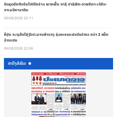
ປີດຊຸດຝຶກອົບຮົມໃຫ້ນັກຂ່າວ ພາກພື້ນ ອາຊີ ປາຊີຟິກ-ອາຟຣິກາ-ເອີຣົບ-
ອາເມລິກາລາຕິນ
06/08/2026 22:11
ຍີ່ປຸ່ນ ອະນຸມັດໃຊ້ງົບປະມານສຳຮອງ ຊ່ວຍເຂດແຜ່ນດິນໄຫວ ກວ່າ 2 ໝື່ນ
ລ້ານເຢນ
06/08/2026 22:06
ຫນ້ັງສືພິມ