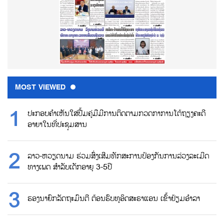
MOST VIEWED
ປະກອບຄຳເຫັນໃສ່ປື້ມຄູ່ມືມີການຕິດຕາມກວດກາການໂຕ້ຖຽງຄະດີ
ອາຍາໃນທີ່ປະຊຸມສານ
ລາວ-ຫວຽດນາມ ຮ່ວມສົ່ງເສີມທັກສະການປ້ອງກັນການລ່ວງລະເມີດ
ທາງເພດ ສຳລັບເດັກອາຍຸ 3-5ປີ
ຮອງນາຍົກລັດຖະມົນຕີ ຕ້ອນຮົບທູອິດສະຣາແອນ ເຂົ້າຢ້ຽມອຳລາ