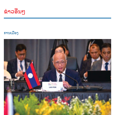
ຂ່າວອື່ນໆ
ການເມືອງ