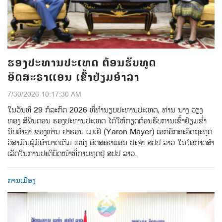
ຮອງປະທານປະເທດ ຕ້ອນຮັບທູດ
ອິດສະຣາແອນ ເຂົ້າຢ້ຽມອຳລາ
7/30/2026 10:17:30 AM
ໃນວັນທີ 29 ກໍລະກົດ 2026 ທີ່ທໍານຽບປະທານປະເທດ, ທ່ານ ນາງ ວຽງ
ທອງ ສີພັນດອນ ຮອງປະທານປະເທດ ໄດ້ໃຫ້ກຽດຕ້ອນຮັບການເຂົ້າຢ້ຽມຂໍ່າ
ນັບອໍາລາ ຂອງທ່ານ ຢາຣອນ ເມເຢີ (Yaron Mayer) ເອກອັກຄະລັດຖະທູດ
ວິສາມັນຜູ້ມີອຳນາດເຕັມ ແຫ່ງ ອິດສະຣາແອນ ປະຈຳ ສປປ ລາວ ໃນໂອກາດສໍາ
ເລັດໃນການປະຕິບັດໜ້າທີ່ການທູດຢູ່ ສປປ ລາວ.
ການເມືອງ