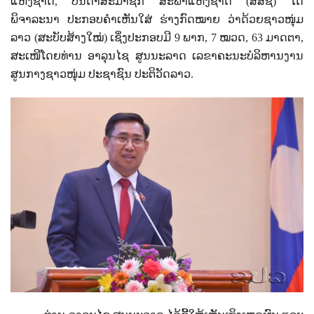
ແຫ່ງຊາດ
,
ບັນດາສະມາຊິກ ສະພາແຫ່ງຊາດ (ສສຊ) ໄດ້
ພິຈາລະນາ ປະກອບຄຳເຫັນໃສ່ ຮ່າງກົດໝາຍ ວ່າດ້ວຍຊາວໜຸ່ມ
ລາວ (ສະບັບສ້າງໃໝ່) ເຊິ່ງປະກອບມີ
9
ພາກ
, 7
ໝວດ
, 63
ມາດຕາ,
ສະເໜີໂດຍທ່ານ ອາລຸນໄຊ ສູນນະລາດ ເລຂາຄະນະບໍລິຫານງານ
ສູນກາງຊາວໜຸ່ມ ປະຊາຊົນ ປະຕິວັດລາວ.