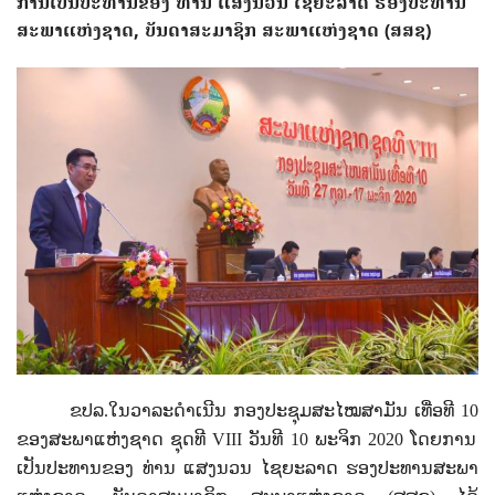
ການເປັນປະທານຂອງ ທ່ານ ແສງນວນ ໄຊຍະລາດ ຮອງປະທານ
ສະພາແຫ່ງຊາດ, ບັນດາສະມາຊິກ ສະພາແຫ່ງຊາດ (ສສຊ)
ຂປລ.ໃນວາລະດຳເນີນ ກອງປະຊຸມສະໄໝສາມັນ ເທື່ອທີ
10
ຂອງສະພາແຫ່ງຊາດ ຊຸດທີ
VIII
ວັນທີ
10
ພະຈິກ
2020
ໂດຍການ
ເປັນປະທານຂອງ ທ່ານ ແສງນວນ ໄຊຍະລາດ ຮອງປະທານສະພາ