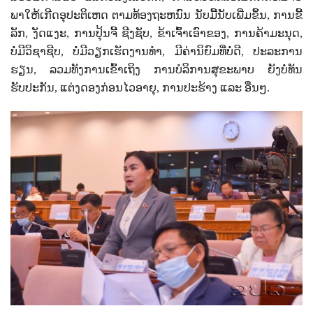
ພາໃຫ້ເກີດອຸປະຕິເຫດ ຕາມທ້ອງຖະຫນົນ ນັບມື້ນັບເພີ່ມຂຶ້ນ
,
ການຂີ້
ລັກ
,
ງັດແງະ
,
ການປຸ້ນຈີ້ ຊີງຊັບ
,
ຂ້າເຈົ້າເອົາຂອງ
,
ການຄ້າມະນຸດ
,
ບໍ່ມີວິຊາຊີບ
,
ບໍ່ມີວຽກເຮັດງານທໍາ
,
ມີຄ່ານິຍົມທີ່ບໍ່ດີ
,
ປະລະການ
ຮຽນ
,
ລວມທັງການເຂົ້າເຖິງ ການບໍລິການສຸຂະພາບ ຍັງບໍ່ທັນ
ຮັບປະກັນ
,
ແຕ່ງດອງກ່ອນໄວອາຍຸ
,
ການປະຮ້າງ ແລະ ອື່ນໆ.