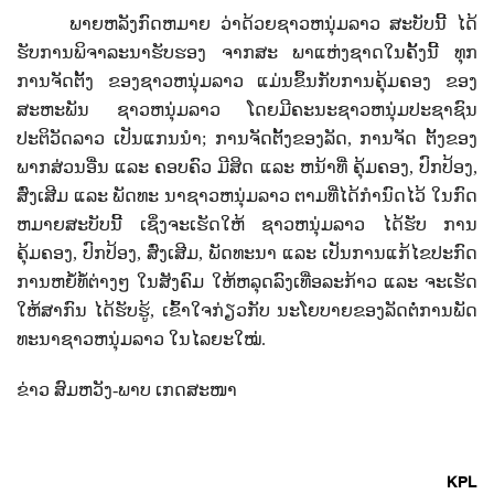
ພາຍຫລັງກົດຫມາຍ ວ່າດ້ວຍຊາວຫນຸ່ມລາວ ສະບັບນີ້ ໄດ້
ຮັບການພິຈາລະນາຮັບຮອງ ຈາກສະ ພາແຫ່ງຊາດໃນຄັ້ງນີ້ ທຸກ
ການຈັດຕັ້ງ ຂອງຊາວຫນຸ່ມລາວ ແມ່ນຂຶ້ນກັບການຄຸ້ມຄອງ ຂອງ
ສະຫະພັນ ຊາວຫນຸ່ມລາວ ໂດຍມີຄະນະຊາວຫນຸ່ມປະຊາຊົນ
ປະຕິວັດລາວ ເປັນແກນນໍາ
;
ການຈັດຕັ້ງຂອງລັດ
,
ການຈັດ ຕັ້ງຂອງ
ພາກສ່ວນອື່ນ ແລະ ຄອບຄົວ ມີສິດ ແລະ ຫນ້າທີ່ ຄຸ້ມຄອງ
,
ປົກປ້ອງ
,
ສົ່ງເສີມ ແລະ ພັດທະ ນາຊາວຫນຸ່ມລາວ ຕາມທີ່ໄດ້ກໍານົດໄວ້ ໃນກົດ
ຫມາຍສະບັບນີ້ ເຊິ່ງຈະເຮັດໃຫ້ ຊາວຫນຸ່ມລາວ ໄດ້ຮັບ ການ
ຄຸ້ມຄອງ
,
ປົກປ້ອງ
,
ສົ່ງເສີມ
,
ພັດທະນາ ແລະ ເປັນການແກ້ໄຂປະກົດ
ການຫຍໍ້ທໍ້ຕ່າງໆ ໃນສັງຄົມ ໃຫ້ຫລຸດລົງເທື່ອລະກ້າວ ແລະ ຈະເຮັດ
ໃຫ້ສາກົນ ໄດ້ຮັບຮູ້
,
ເຂົ້າໃຈກ່ຽວກັບ ນະໂຍບາຍຂອງລັດຕໍ່ການພັດ
ທະນາຊາວຫນຸ່ມລາວ ໃນໄລຍະໃໝ່.
ຂ່າວ ສົມຫວັງ-ພາບ ເກດສະໜາ
KPL