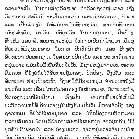
ທ່ານ ອາລຸນໄຊ ສູນນະລາດ ໄດ້ຊີ້ໃຫ້ເຫັນເຖິງເຫດຜົນ ແລະ
ຄວາມຈຳເປັນ ໃນການສ້າງກົດໝາຍ ວ່າດ້ວຍຊາວໜຸ່ມລາວ ເຊິ່ງ
ກົດຫມາຍ ສະບັບນີ້ ຈະເປັນການເພີ່ມ ຄວາມຮັບຜິດຊອບ
,
ພັນທະ
ແລະ ເປັນເຄື່ອງມື ໃຫ້ແກ່ການຈັດຕັ້ງຂອງລັດ
,
ການຈັດຕັ້ງການ
ເມືອງ-ສັງຄົມ
,
ບຸກຄົນ
,
ນິຕິບຸກຄົນ ໃນການຄຸ້ມຄອງ
,
ປົກປ້ອງ
,
ສົ່ງເສີມ ແລະ ພັດທະນາຊາວຫນຸ່ມ ໃຫ້ກາຍເປັນກໍາລັງແຮງ ເປັນຜູ້
ສືບທອດທີ່ມີຄຸນນະພາບ ໃນການ ປົກປັກຮັກສາ ແລະ ສ້າງສາ
ພັດທະນາ ປະເທດຊາດ. ໃນສະພາບປັດຈຸບັນ ແລະ ອະ ນາຄົດຊາວ
ຫນຸຸ່ມລາວ ແມ່ນນັບມື້ເພີ່ມຂຶ້ນ; ໃນນັ້ນ, ມີຊາວຫນຸຸ່ມຈໍານວນ ຫລາຍ
ສົມຄວນ ທີ່ຍັງບໍ່ທັນໄດ້ຮັບການຄຸ້ມຄອງ
,
ປົກປ້ອງ
,
ສົ່ງເສີມ ແລະ
ພັດທະນາ ຢ່າງເປັນລະບົບ ຈຶ່ງພາໃຫ້ມີຊາວຫນຸ່ມ ຈໍານວນຫນຶ່ງມີ
ແນວຄິດ ແລະ ເຄື່ອນໄຫວບໍ່ສອດຄ່ອງ ກັບກົດຫມາຍ
,
ວັດທະນະທໍາ
,
ຮີດຄອງປະເພນີອັນດີງາມ ເຊິ່ງເປັນ ສາເຫດທີ່ພາໃຫ້ເກີດມີ
ປະກົດການຫຍໍ້ທໍ້ ດ້ານຕ່າງໆໃນສັງຄົມ ເປັນຕົ້ນ ມີການຈັດຕັ້ງ ຂອງ
ຊາວຫນຸ່ມ ທີ່ບໍ່ໄດ້ຮັບອະນຸຍາດ ແລະ ບໍ່ຖືກຕ້ອງຕາມກົດຫມາຍ
ຫລາຍສົມຄວນ ໂດຍໄດ້ຮັບການສະຫນັບສະຫນູນ ຈາກບຸກຄົນ
,
ນິຕິ
ບຸກຄົນ ທັງພາຍໃນ ແລະ ຕ່າງປະເທດ. ຊາວຫນຸ່ມລາວຈໍານວນບໍ່ຫ
ນ້ອຍມີການພົວ ພັນກັບສິ່ງເສບຕິດ
,
ການຂັບຂີ່ທີ່ລະເມີດກົດຫມາຍ