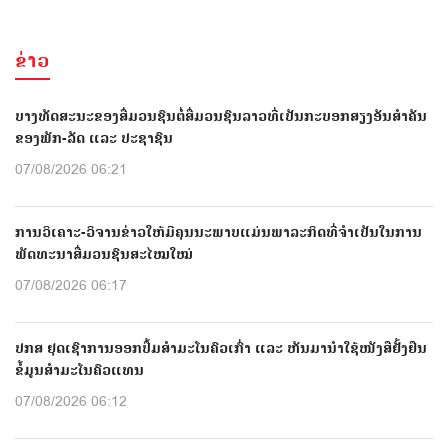
ຂ່າວ
ບາງທັດສະນະຂອງສື່ມວນຊົນຕໍ່ສື່ມວນຊົນລາວທີ່ເປັນກະບອກສຽງອັນສຳຄັນ
ຂອງພັກ-ລັດ ແລະ ປະຊາຊົນ
07/08/2026 06:21
ການວິເຄາະ-ວິຈານຂ່າວໃຫ້ມີຄຸນນະພາບແມ່ນພາລະກິດທີ່ຈຳເປັນໃນການ
ພັດທະນາສື່ມວນຊົນສະໄໝໃໝ່
07/08/2026 06:17
ປກສ ຢຸດເຊົາການອອກປື້ມສຳມະໂນຄົວເກົ່າ ແລະ ຫັນມານຳໃຊ້ໜັງສືຢັ້ງຢືນ
ຂໍ້ມູນສຳມະໂນຄົວແທນ
07/08/2026 06:12