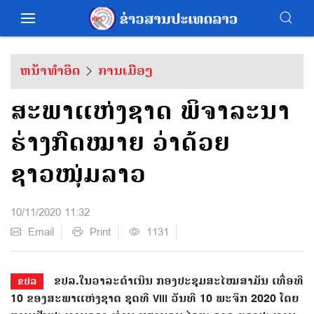
ຫນ້າທຳອິດ
ການເມືອງ
ສະພາແຫ່ງຊາດ ພິຈາລະນາ
ຮ່າງກົດໝາຍ ວ່າດ້ວຍ
ຊາວໜຸ່ມລາວ
10/11/2020 11:32
Email
Print
1131
ຂປລ.ໃນວາລະດຳເນີນ ກອງປະຊຸມສະໄໝສາມັນ ເທື່ອທີ
ຂປລ
10 ຂອງສະພາແຫ່ງຊາດ ຊຸດທີ VIII ວັນທີ 10 ພະຈິກ 2020 ໂດຍ