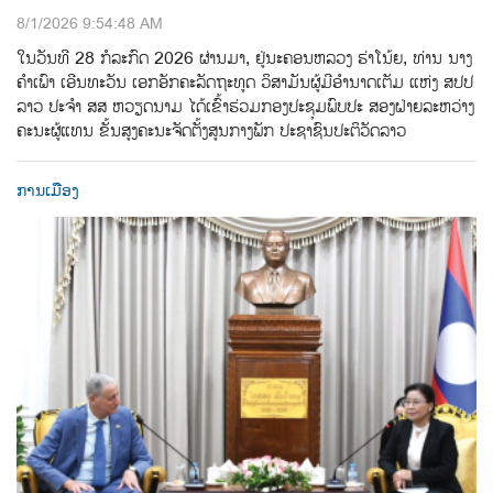
8/1/2026 9:54:48 AM
ໃນວັນທີ 28 ກໍລະກົດ 2026 ຜ່ານມາ, ຢູ່ນະຄອນຫລວງ ຮ່າໂນ້ຍ, ທ່ານ ນາງ
ຄຳເພົາ ເອີນທະວັນ ເອກອັກຄະລັດຖະທູດ ວິສາມັນຜູ້ມີອຳນາດເຕັມ ແຫ່ງ ສປປ
ລາວ ປະຈຳ ສສ ຫວຽດນາມ ໄດ້ເຂົ້າຮ່ວມກອງປະຊຸມພົບປະ ສອງຝ່າຍລະຫວ່າງ
ຄະນະຜູ້ແທນ ຂັ້ນສູງຄະນະຈັດຕັ້ງສູນກາງພັກ ປະຊາຊົນປະຕິວັດລາວ
ການເມືອງ