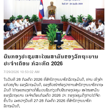
ຜົນກອງປະຊຸມສະໄໝສາມັນຂອງລັກຖະບານ
ປະຈຳເດືອນ ກໍລະກົດ 2026
7/29/2026 10:53:02 AM
ໃນວັນທີ 28 ກໍລະກົດ 2026 ທີ່ສໍານັກງານນາຍົກລັດຖະມົນຕີ, ທ່ານ ເຂິງຄຳ
ແກ້ວໜູຈັນ ຮອງລັດຖະມົນຕີ, ຮອງຫົວໜ້າຫ້ອງວ່າການສໍານັກງານນາຍົກດຖະ
ມົນຕີ ໄດ້ຖະແຫລງຂ່າວຕໍ່ສ່ືມວນຊົນກ່ຽວກັບຜົນກອງປະຊຸມ ສະໄໝສາມັນ
ຂອງລັດຖະບານ ປະຈຳເດືອນກໍລະກົດ 2026 ວ່າ: ກອງປະຊຸມດັ່ງກ່າວໄດ້ຈັດ
ຂຶ້ນໃນ ລະຫວ່າງວັນທີ 27-28 ກໍລະກົດ 2026 ທີ່ສໍານັກງານນາຍົກ
ລັດຖະມົນຕີ,