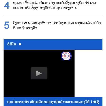
ທູດລາວເຂົ້າຮ່ວມພົບປະລະຫວ່າງຄະນະຈັດຕັ້ງສູນກາງພັກ ປປ ລາວ
ແລະ ຄະນະຈັດຕັ້ງສູນກາງພັກກອມມູນິດຫວຽດນາມ
ອົງການ ສປຊ ສະຫລຸບຜົນການດຳເນີນງານ ແລະ ສາງແຜນຮ່ວມມືກັບ
ສື່ມວນຊົນຂອງລັດ
ວີດີໂອ
ອະດີດການນໍາ ພ້ອມດ້ວຍປະຊາຊົນບ້ານທາດຫລວງໃຕ້ ໄປໃຊ້