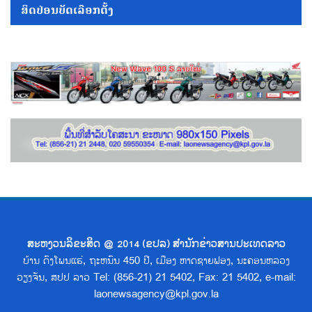
ສິດປ່ອນບັດເລືອກຕັ້ງ
ສະຫງວນລິຂະສິດ @ 2014 (ຂປລ) ສຳນັກຂ່າວສານປະເທດລາວ
ບ້ານ ດົງໂພນແຮ່, ຖະຫນົນ 450 ປີ, ເມືອງ ຫາດຊາຍຟອງ, ນະຄອນຫລວງ
ວຽງຈັນ, ສປປ ລາວ Tel: (856-21) 21 5402, Fax: 21 5402, e-mail:
laonewsagency@kpl.gov.la