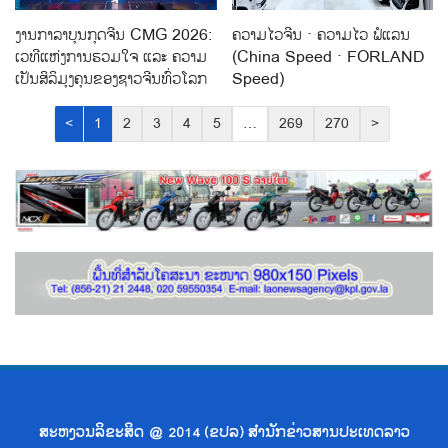
ງານກາລາບຸນກຸດຈີນ CMG 2026:
ຄວາມໄວຈີນ · ຄວາມໄວ ຟໍແລນ
ເວທີແຫ່ງການຮວມໃຈ ແລະ ຄວາມ
(China Speed · FORLAND
ເປັນສິລິມຸງຄຸນຂອງຊາວຈີນທົ່ວໂລກ
Speed)
<
1
2
3
4
5
…
269
270
>
ສະຫງວນລິຂະສິດ @ 2014 (ຂປລ) ສຳນັກຂ່າວສານປະເທດລາວ