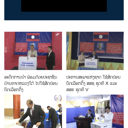
ອະດີດການນໍາ ພ້ອມດ້ວຍປະຊາຊົນ
ປະທານສະພາແຫ່ງຊາດ ໃຊ້ສິດປ່ອນ
ບ້ານທາດຫລວງໃຕ້ ໄປໃຊ້ສິດປ່ອນ
ບັດເລືອກຕັ້ງ ສສຊ ຊຸດທີ X ແລະ
ບັດເລືອກຕັ້ງ
ສສຂ ຊຸດທີ V