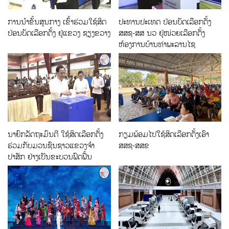
ການນຳຂັ້ນສູນກາງ ເຂົ້າຮ່ວມໃຊ້ສິດ
ປະທານປະເທດ ປ່ອນບັດເລືອກຕັ້ງ
ປ່ອນບັດເລືອກຕັ້ງ ຢູ່ແຂວງ ຊຽງຂວາງ
ສສຊ-ສສ ນວ ຢູ່ໜ່ວຍເລືອກຕັ້ງ
ຫ້ອງການບ້ານທ່າພະລານໄຊ
ນາຍົກລັດຖະມົນຕີ ໃຊ້ສິດເລືອກຕັ້ງ
ກຽມພ້ອມໄປໃຊ້ສິດເລືອກຕັ້ງເອົາ
ຮ່ວມກັບມວນຊົນຊາວແຂວງຈໍາ
ສສຊ-ສສຂ
ປາສັກ ຢ່າງເປັນຂະບວນຟົດຟື້ນ