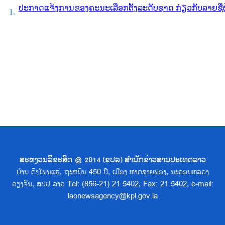
ປະກາດແຈ້ງການຂອງຄະນະເລືອກຕັ້ງລະດັບຊາດ ກ່ຽວກັບລາຍຊື່ຜູ
1.
ສະຫງວນລິຂະສິດ @ 2014 (ຂປລ) ສຳນັກຂ່າວສານປະເທດລາວ
ບ້ານ ດົງໂພນແຮ່, ຖະຫນົນ 450 ປີ, ເມືອງ ຫາດຊາຍຟອງ, ນະຄອນຫລວງ
ວຽງຈັນ, ສປປ ລາວ Tel: (856-21) 21 5402, Fax: 21 5402, e-mail:
laonewsagency@kpl.gov.la