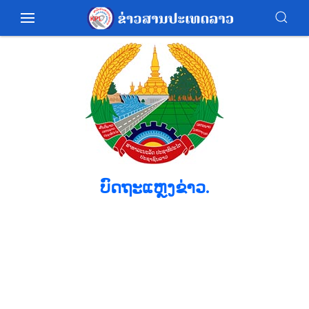
ບົດຖະແຫຼງຂ່າວ.