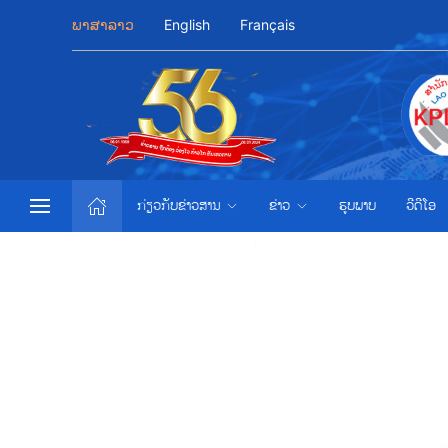
ພາສາລາວ
English
Français
ກ່ຽວກັບຂ່າວສານ
ຂ່າວ
ຮູບພາບ
ວີດີໂອ