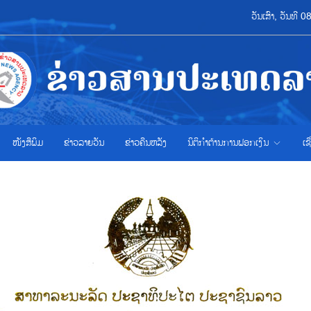
ວັນເສົາ, ວັນທີ
ໜັງສືພິມ
ຂ່າວ​ລາຍ​ວັນ
ຂ່າວຄືນຫລັງ
ນິຕິກຳຕ້ານການຟອກເງິນ
ເຊ