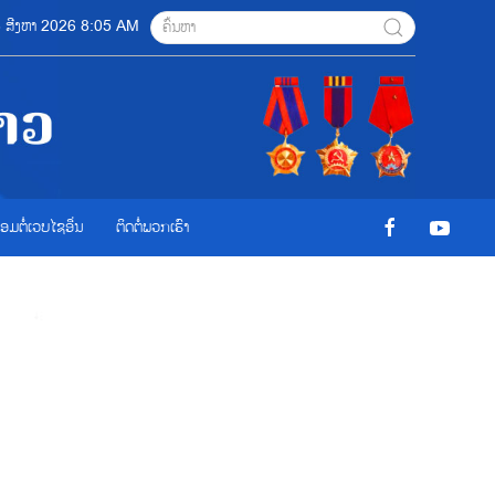
 08 ສີງຫາ 2026 8:05 AM
ື່ອມຕໍ່ເວບໄຊອ່ືນ
ຕິດຕໍ່ພວກເຮົາ