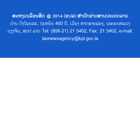
ສະຫງວນລິຂະສິດ @ 2014 (ຂປລ) ສຳນັກຂ່າວສານປະເທດລາວ
ບ້ານ ດົງໂພນແຮ່, ຖະຫນົນ 450 ປີ, ເມືອງ ຫາດຊາຍຟອງ, ນະຄອນຫລວງ
ວຽງຈັນ, ສປປ ລາວ Tel: (856-21) 21 5402, Fax: 21 5402, e-mail:
laonewsagency@kpl.gov.la