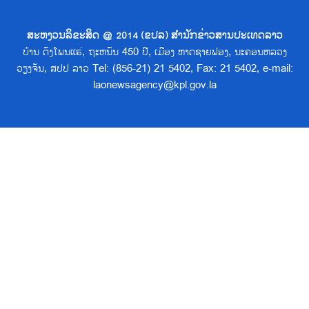
ສະຫງວນລິຂະສິດ @ 2014 (ຂປລ) ສຳນັກຂ່າວສານປະເທດລາວ
ບ້ານ ດົງໂພນແຮ່, ຖະຫນົນ 450 ປີ, ເມືອງ ຫາດຊາຍຟອງ, ນະຄອນຫລວງ
ວຽງຈັນ, ສປປ ລາວ Tel: (856-21) 21 5402, Fax: 21 5402, e-mail:
laonewsagency@kpl.gov.la